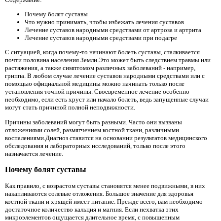
Почему болят суставы
Что нужно принимать, чтобы избежать лечения суставов
Лечение суставов народными средствами от артроза и артрита
Лечение суставов народными средствами при подагре
С ситуацией, когда почему-то начинают болеть суставы, сталкивается
почти половина населения Земли.Это может быть следствием травмы или
растяжения, а также симптомом различных заболеваний - например,
гриппа. В любом случае лечение суставов народными средствами или с
помощью официальной медицины можно начинать только после
установления точной причины. Своевременное лечение особенно
необходимо, если есть хруст или начало болеть, ведь запущенные случаи
могут стать причиной полной неподвижности.
Причины заболеваний могут быть разными. Часто они вызваны
отложениями солей, размягчением костной ткани, различными
воспалениями.Диагноз ставится на основании результатов медицинского
обследования и лабораторных исследований, только после этого
назначается лечение.
Почему болят суставы
Как правило, с возрастом суставы становятся менее подвижными, в них
накапливаются солевые отложения. Большое значение для здоровья
костной ткани и хрящей имеет питание. Прежде всего, вам необходимо
достаточное количество кальция и магния. Если нехватка этих
микроэлементов ощущается длительное время, с повышенным