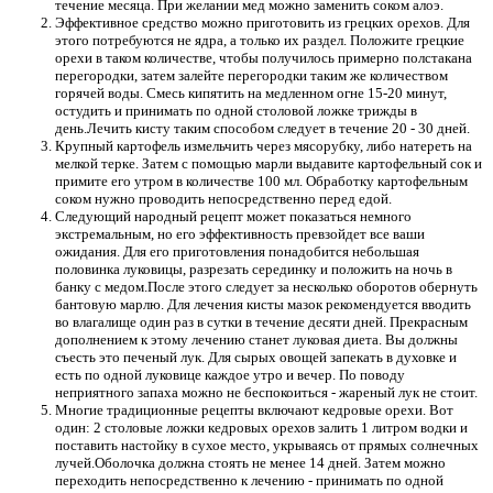
течение месяца. При желании мед можно заменить соком алоэ.
Эффективное средство можно приготовить из грецких орехов. Для
этого потребуются не ядра, а только их раздел. Положите грецкие
орехи в таком количестве, чтобы получилось примерно полстакана
перегородки, затем залейте перегородки таким же количеством
горячей воды. Смесь кипятить на медленном огне 15-20 минут,
остудить и принимать по одной столовой ложке трижды в
день.Лечить кисту таким способом следует в течение 20 - 30 дней.
Крупный картофель измельчить через мясорубку, либо натереть на
мелкой терке. Затем с помощью марли выдавите картофельный сок и
примите его утром в количестве 100 мл. Обработку картофельным
соком нужно проводить непосредственно перед едой.
Следующий народный рецепт может показаться немного
экстремальным, но его эффективность превзойдет все ваши
ожидания. Для его приготовления понадобится небольшая
половинка луковицы, разрезать серединку и положить на ночь в
банку с медом.После этого следует за несколько оборотов обернуть
бантовую марлю. Для лечения кисты мазок рекомендуется вводить
во влагалище один раз в сутки в течение десяти дней. Прекрасным
дополнением к этому лечению станет луковая диета. Вы должны
съесть это печеный лук. Для сырых овощей запекать в духовке и
есть по одной луковице каждое утро и вечер. По поводу
неприятного запаха можно не беспокоиться - жареный лук не стоит.
Многие традиционные рецепты включают кедровые орехи. Вот
один: 2 столовые ложки кедровых орехов залить 1 литром водки и
поставить настойку в сухое место, укрываясь от прямых солнечных
лучей.Оболочка должна стоять не менее 14 дней. Затем можно
переходить непосредственно к лечению - принимать по одной