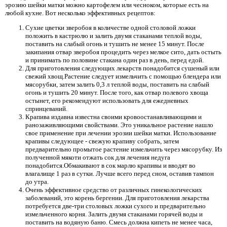
эрозию шейки матки можно картофелем или чесноком, которые есть на
любой кухне. Вот несколько эффективных рецептов:
Сухие цветки зверобоя в количестве одной столовой ложки
положить в кастрюлю и залить двумя стаканами теплой воды,
поставить на слабый огонь и тушить не менее 15 минут. После
закипания отвар зверобоя процедить через мелкое сито, дать остыть
и принимать по половине стакана один раз в день, перед едой.
Для приготовления следующих лекарств понадобится сушеный или
свежий хвощ.Растение следует измельчить с помощью блендера или
мясорубки, затем залить 0,3 л теплой воды, поставить на слабый
огонь и тушить 20 минут. После того, как отвар полевого хвоща
остынет, его рекомендуют использовать для ежедневных
спринцеваний.
Крапива издавна известна своими кровоостанавливающими и
ранозаживляющими свойствами. Это уникальное растение нашло
свое применение при лечении эрозии шейки матки. Использование
крапивы следующее - свежую крапиву собрать, затем
предварительно промытое растение измельчить через мясорубку. Из
полученной мякоти отжать сок для лечения недуга
понадобится.Обмакивают в сок марлю крапивы и вводят во
влагалище 1 раз в сутки. Лучше всего перед сном, оставив тампон
до утра.
Очень эффективное средство от различных гинекологических
заболеваний, это корень бергении. Для приготовления лекарства
потребуется две-три столовых ложки сухого и предварительно
измельченного корня. Залить двумя стаканами горячей воды и
поставить на водяную баню. Смесь должна кипеть не менее часа,