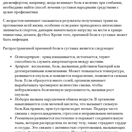
дискомфортом, например, когда возникает боль в коленях при сгибании,
необходимо найти способ лечения суставов народными средствами с
целью профилактики.
С возрастом начинают сказываться результаты полученных травм на
протяжении всей жизни, особенно если ранее приходилось интенсивно
заниматься спортом, дающим значительную нагрузку на кости и хрящи:
гимнастика, штанги, футбол. Кроме того, причиной боли в суставах может
быть инфекция.
Распространенной причиной боли в суставах является следующее:
Остеоартрит
: хрящ изнашивается, истончается, теряет
способность служить амортизатором между костями.
Артрит
: воспаление, боль, вызванная действием бактерий или
дегенеративными изменениями. Может повышаться температура,
развивается опухоль и появляется покраснение, появляется сильная
боль. Если образуется много солей, организм начинает
вырабатывать чрезмерное количество смазки, чтобы
нейтрализовать болезненную шероховатость, вызывая рост
опухоли.
Подагра
вызвана нарушением обмена веществ. В организме
накапливаются соли мочевой кислоты, что вызывает сильную
боль.Как правило, приступ происходит ночью. Подагра часто
связана с переохлаждением, стрессом и неправильным питанием.
Ревматизм
развивается постепенно и поражает соединительную
ткань, которая распределена по всему телу, также страдают сердце
и сосуды. Это связано с активностью стрептококков, вызывающих