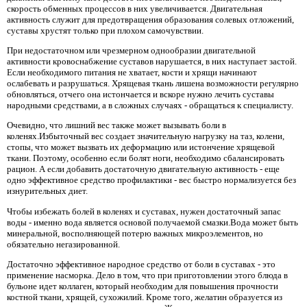
скорость обменных процессов в них увеличивается. Двигательная
активность служит для предотвращения образования солевых отложений,
суставы хрустят только при плохом самочувствии.
При недостаточном или чрезмерном однообразии двигательной
активности кровоснабжение суставов нарушается, в них наступает застой.
Если необходимого питания не хватает, кости и хрящи начинают
ослабевать и разрушаться. Хрящевая ткань лишена возможности регулярно
обновляться, отчего она истончается и вскоре нужно лечить суставы
народными средствами, а в сложных случаях - обращаться к специалисту.
Очевидно, что лишний вес также может вызывать боли в
коленях.Избыточный вес создает значительную нагрузку на таз, колени,
стопы, что может вызвать их деформацию или истончение хрящевой
ткани. Поэтому, особенно если болят ноги, необходимо сбалансировать
рацион. А если добавить достаточную двигательную активность - еще
одно эффективное средство профилактики - вес быстро нормализуется без
изнурительных диет.
Чтобы избежать болей в коленях и суставах, нужен достаточный запас
воды - именно вода является основой получаемой смазки.Вода может быть
минеральной, восполняющей потерю важных микроэлементов, но
обязательно негазированной.
Достаточно эффективное народное средство от боли в суставах - это
применение насморка. Дело в том, что при приготовлении этого блюда в
бульоне идет коллаген, который необходим для повышения прочности
костной ткани, хрящей, сухожилий. Кроме того, желатин образуется из