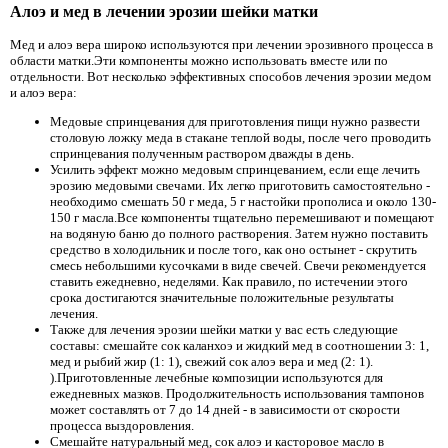
Алоэ и мед в лечении эрозии шейки матки
Мед и алоэ вера широко используются при лечении эрозивного процесса в
области матки.Эти компоненты можно использовать вместе или по
отдельности. Вот несколько эффективных способов лечения эрозии медом
и алоэ вера:
Медовые спринцевания для приготовления пищи нужно развести
столовую ложку меда в стакане теплой воды, после чего проводить
спринцевания полученным раствором дважды в день.
Усилить эффект можно медовым спринцеванием, если еще лечить
эрозию медовыми свечами. Их легко приготовить самостоятельно -
необходимо смешать 50 г меда, 5 г настойки прополиса и около 130-
150 г масла.Все компоненты тщательно перемешивают и помещают
на водяную баню до полного растворения. Затем нужно поставить
средство в холодильник и после того, как оно остынет - скрутить
смесь небольшими кусочками в виде свечей. Свечи рекомендуется
ставить ежедневно, неделями. Как правило, по истечении этого
срока достигаются значительные положительные результаты
лечения.
Также для лечения эрозии шейки матки у вас есть следующие
составы: смешайте сок каланхоэ и жидкий мед в соотношении 3: 1,
мед и рыбий жир (1: 1), свежий сок алоэ вера и мед (2: 1).
).Приготовленные лечебные композиции используются для
ежедневных мазков. Продолжительность использования тампонов
может составлять от 7 до 14 дней - в зависимости от скорости
процесса выздоровления.
Смешайте натуральный мед, сок алоэ и касторовое масло в