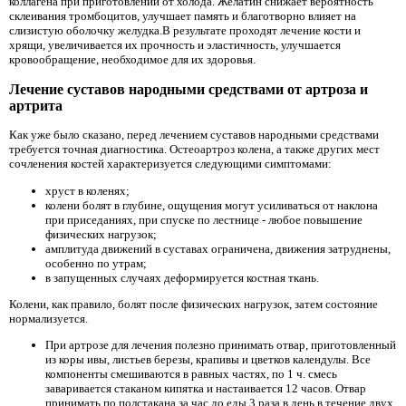
коллагена при приготовлении от холода. Желатин снижает вероятность
склеивания тромбоцитов, улучшает память и благотворно влияет на
слизистую оболочку желудка.В результате проходят лечение кости и
хрящи, увеличивается их прочность и эластичность, улучшается
кровообращение, необходимое для их здоровья.
Лечение суставов народными средствами от артроза и
артрита
Как уже было сказано, перед лечением суставов народными средствами
требуется точная диагностика. Остеоартроз колена, а также других мест
сочленения костей характеризуется следующими симптомами:
хруст в коленях;
колени болят в глубине, ощущения могут усиливаться от наклона
при приседаниях, при спуске по лестнице - любое повышение
физических нагрузок;
амплитуда движений в суставах ограничена, движения затруднены,
особенно по утрам;
в запущенных случаях деформируется костная ткань.
Колени, как правило, болят после физических нагрузок, затем состояние
нормализуется.
При артрозе
для лечения полезно принимать отвар, приготовленный
из коры ивы, листьев березы, крапивы и цветков календулы. Все
компоненты смешиваются в равных частях, по 1 ч. смесь
заваривается стаканом кипятка и настаивается 12 часов. Отвар
принимать по полстакана за час до еды 3 раза в день в течение двух