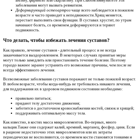
ангину, фарингит или скарлатину. При слабом иммунитете эти
заболевания могут вызвать ревматизм.
Деформирующий остеоартроз
чаще всего наблюдается в пожилом
возрасте и часто приводит к неподвижности.Хрящ меняется,
перестает выполнять свои функции. В суставах хрустит, по утрам
начинают болеть, со временем деформируются и теряют
подвижность.
Что делать, чтобы избежать лечения суставов?
Как правило, лечение суставов - длительный процесс и не всегда
заканчивается выздоровлением. В некоторых случаях принятые меры
могут только замедлить или приостановить течение болезни. Поэтому
гораздо важнее заранее устранить его возможные причины, чем после не
всегда эффективного лечения.
Всевозможные заболевания суставов поражают не только пожилой возраст.
В любом возрасте, чтобы когда-нибудь не требовалось никакого лечения,
для поддержания их в здоровом подвижном состоянии необходимо:
правильно питаться;
придают телу достаточно движения;
заботится о достаточном кровоснабжении костей, связок и хрящей;
поддерживать оптимальную массу тела.
Как известно, в костях масса микроэлементов. Во-первых, много
кальция.Также они содержат калий, кремний, марганец, фосфор, цинк. Если
в рационе недостаточно этих микроэлементов или их затраты
периодически не восполняются, со временем кости становятся тонкими и