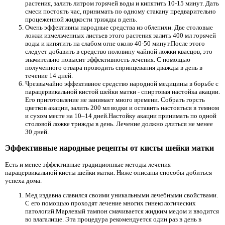
растения, залить литром горячей воды и кипятить 10-15 минут. Дать
смеси постоять час, принимать по одному стакану предварительно
процеженной жидкости трижды в день.
Очень эффективны народные средства из облепихи. Две столовые
ложки измельченных листьев этого растения залить 400 мл горячей
воды и кипятить на слабом огне около 40-50 минут.После этого
следует добавить в средство половину чайной ложки квасцов, это
значительно повысит эффективность лечения. С помощью
полученного отвара проводить спринцевания дважды в день в
течение 14 дней.
Чрезвычайно эффективное средство народной медицины в борьбе с
парацервикальной кистой шейки матки - спиртовая настойка акации.
Его приготовление не занимает много времени. Собрать горсть
цветков акации, залить 200 мл водки и оставить настояться в темном
и сухом месте на 10–14 дней.Настойку акации принимать по одной
столовой ложке трижды в день. Лечение должно длиться не менее
30 дней.
Эффективные народные рецепты от кисты шейки матки
Есть и менее эффективные традиционные методы лечения
парацервикальной кисты шейки матки. Ниже описаны способы добиться
успеха дома.
Мед издавна славился своими уникальными лечебными свойствами.
С его помощью проходят лечение многих гинекологических
патологий.Марлевый тампон смачивается жидким медом и вводится
во влагалище. Эта процедура рекомендуется один раз в день в