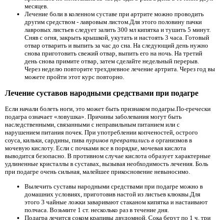
месяцев.
Лечение боли в коленном суставе при артрите можно проводить
другим средством - лавровым листом.Для этого половину пачки
лавровых листьев следует залить 300 мл кипятка и тушить 5 минут.
Сняв с огня, закрыть крышкой, укутать и настоять 3 часа. Готовый
отвар отварить и выпить за час до сна. На следующий день нужно
снова приготовить свежий отвар, выпить его на ночь. На третий
день снова примите отвар, затем сделайте недельный перерыв.
Через неделю повторите трехдневное лечение артрита. Через год вы
можете пройти этот курс повторно.
Лечение суставов народными средствами при подагре
Если начали болеть ноги, это может быть признаком подагры.По-гречески
подагра означает «ловушка». Причины заболевания могут быть
наследственными, связанными с неправильным питанием или с
нарушением питания почек. При употреблении копченостей, острого
соуса, кильки, сардины, пива
пуринов превратились в
организмов в
мочевую кислоту. Если с почками все в порядке, мочевая кислота
выводится безопасно. В противном случае кислота образует характерные
удлиненные кристаллы в суставах, вызывая необходимость лечения. Боль
при подагре очень сильная, малейшее прикосновение невыносимо.
Вылечить суставы народными средствами при подагре можно в
домашних условиях, приготовив настой из листьев клюквы.Для
этого 3 чайные ложки заваривают стаканом кипятка и настаивают
полчаса. Возьмите 1 ст. несколько раз в течение дня.
Подагра лечится соком крапивы двудомной. Сока берут по 1 ч. три