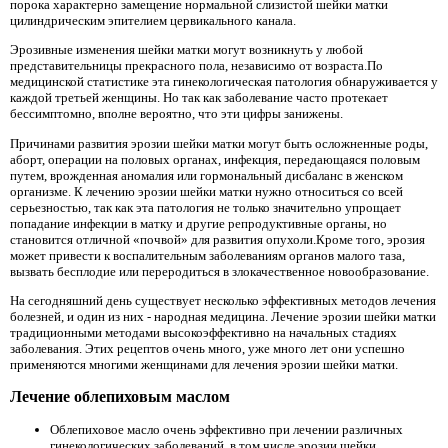
порока характерно замещение нормальной слизистой шейки матки
цилиндрическим эпителием цервикального канала.
Эрозивные изменения шейки матки могут возникнуть у любой
представительницы прекрасного пола, независимо от возраста.По
медицинской статистике эта гинекологическая патология обнаруживается у
каждой третьей женщины. Но так как заболевание часто протекает
бессимптомно, вполне вероятно, что эти цифры занижены.
Причинами развития эрозии шейки матки могут быть осложненные роды,
аборт, операции на половых органах, инфекция, передающаяся половым
путем, врожденная аномалия или гормональный дисбаланс в женском
организме. К лечению эрозии шейки матки нужно относиться со всей
серьезностью, так как эта патология не только значительно упрощает
попадание инфекции в матку и другие репродуктивные органы, но
становится отличной «почвой» для развития опухоли.Кроме того, эрозия
может привести к воспалительным заболеваниям органов малого таза,
вызвать бесплодие или переродиться в злокачественное новообразование.
На сегодняшний день существует несколько эффективных методов лечения
болезней, и один из них - народная медицина. Лечение эрозии шейки матки
традиционными методами высокоэффективно на начальных стадиях
заболевания. Этих рецептов очень много, уже много лет они успешно
применяются многими женщинами для лечения эрозии шейки матки.
Лечение облепиховым маслом
Облепиховое масло очень эффективно при лечении различных
гинекологических заболеваний, в том числе эрозии шейки