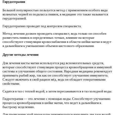
Гирудотерапия
Большой популярностью пользуется метод с применением особого вида
кольчатых червей из подкласса пиявок, в медицине это также называется
гирудотерапией.
Гирудотерапию проводят под контролем специалиста.
Метод лечения должен проводить специалист, ведь только он способен
разместить пиявок в определенных точках, влияние на которые
способствуют стимуляции кровоснабжения в области шейки матки и ведут
в дальнейшем к уменьшению объемов кистозного образования.
Другие методы лечения
Для лечения кисты матки используется ряд вспомогательных средств,
которые способствуют стимуляции процесса кровообращения и иммунной
системы и улучшению общего состояния. Народная медицина рекомендует
принимать рыбий жир, так как он способствует улучшению иммунитета.
Следует включить в свой рацион мёд, ведь он обладает генеративными
свойствами.
Садятся в таз с теплой водой, а затем пересаживаются в таз холодной воды.
Гидротерапия — это лечение с помощью воды. Способствует улучшению
процесса кровообращения в шейке матки, что ведет в дальнейшем к
быстрому исцелению.
Для проведения этой процедуры рекомендуется наполнить два таза водой: