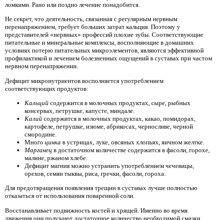
ломкими. Рано или поздно лечение понадобится.
Не секрет, что деятельность, связанная с регулярным нервным
перенапряжением, требует больших затрат кальция. Поэтому у
представителей «нервных» профессий плохие зубы. Соответствующие
питательные и минеральные комплексы, восполняющие в домашних
условиях потерю питательных микроэлементов, являются эффективной
профилактикой и лечением болезненных ощущений в суставах при частом
нервном перенапряжении.
Дефицит микронутриентов восполняется употреблением
соответствующих продуктов:
Кальций
содержится в молочных продуктах, сыре, рыбных
консервах, петрушке, капусте, миндале.
Калий
содержится в молочных продуктах, какао, помидорах,
картофеле, петрушке, изюме, абрикосах, черносливе, черной
смородине.
Много
цинка
в устрицах, луке, овсяных хлопьях, яичном желтке.
Марганец
в достаточном количестве содержится в фасоли, горохе,
малине, ржаном хлебе.
Дефицит магния
можно устранить употреблением чечевицы,
орехов, семян тыквы, риса, гречки, фасоли, гороха.
Для предотвращения появления трещин в суставах лучше полностью
отказаться от использования поваренной соли.
Восстанавливает подвижность костей и хрящей. Именно во время
движения они получают достаточное количество необходимой смазки,