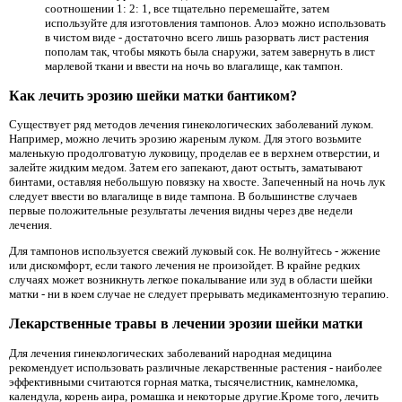
соотношении 1: 2: 1, все тщательно перемешайте, затем
используйте для изготовления тампонов. Алоэ можно использовать
в чистом виде - достаточно всего лишь разорвать лист растения
пополам так, чтобы мякоть была снаружи, затем завернуть в лист
марлевой ткани и ввести на ночь во влагалище, как тампон.
Как лечить эрозию шейки матки бантиком?
Существует ряд методов лечения гинекологических заболеваний луком.
Например, можно лечить эрозию жареным луком. Для этого возьмите
маленькую продолговатую луковицу, проделав ее в верхнем отверстии, и
залейте жидким медом. Затем его запекают, дают остыть, заматывают
бинтами, оставляя небольшую повязку на хвосте. Запеченный на ночь лук
следует ввести во влагалище в виде тампона. В большинстве случаев
первые положительные результаты лечения видны через две недели
лечения.
Для тампонов используется свежий луковый сок. Не волнуйтесь - жжение
или дискомфорт, если такого лечения не произойдет. В крайне редких
случаях может возникнуть легкое покалывание или зуд в области шейки
матки - ни в коем случае не следует прерывать медикаментозную терапию.
Лекарственные травы в лечении эрозии шейки матки
Для лечения гинекологических заболеваний народная медицина
рекомендует использовать различные лекарственные растения - наиболее
эффективными считаются горная матка, тысячелистник, камнеломка,
календула, корень аира, ромашка и некоторые другие.Кроме того, лечить