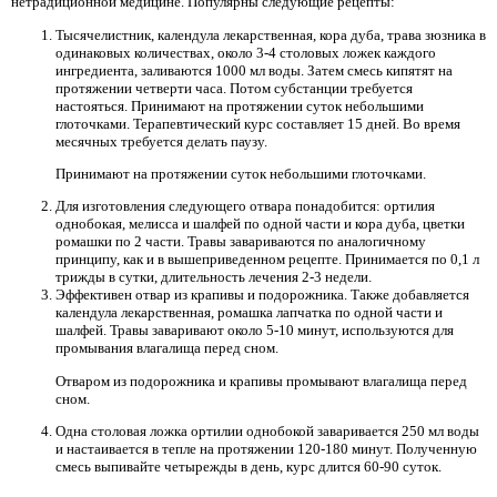
нетрадиционной медицине. Популярны следующие рецепты:
Тысячелистник, календула лекарственная, кора дуба, трава зюзника в
одинаковых количествах, около 3-4 столовых ложек каждого
ингредиента, заливаются 1000 мл воды. Затем смесь кипятят на
протяжении четверти часа. Потом субстанции требуется
настояться. Принимают на протяжении суток небольшими
глоточками. Терапевтический курс составляет 15 дней. Во время
месячных требуется делать паузу.
Принимают на протяжении суток небольшими глоточками.
Для изготовления следующего отвара понадобится: ортилия
однобокая, мелисса и шалфей по одной части и кора дуба, цветки
ромашки по 2 части. Травы завариваются по аналогичному
принципу, как и в вышеприведенном рецепте. Принимается по 0,1 л
трижды в сутки, длительность лечения 2-3 недели.
Эффективен отвар из крапивы и подорожника. Также добавляется
календула лекарственная, ромашка лапчатка по одной части и
шалфей. Травы заваривают около 5-10 минут, используются для
промывания влагалища перед сном.
Отваром из подорожника и крапивы промывают влагалища перед
сном.
Одна столовая ложка ортилии однобокой заваривается 250 мл воды
и настаивается в тепле на протяжении 120-180 минут. Полученную
смесь выпивайте четырежды в день, курс длится 60-90 суток.