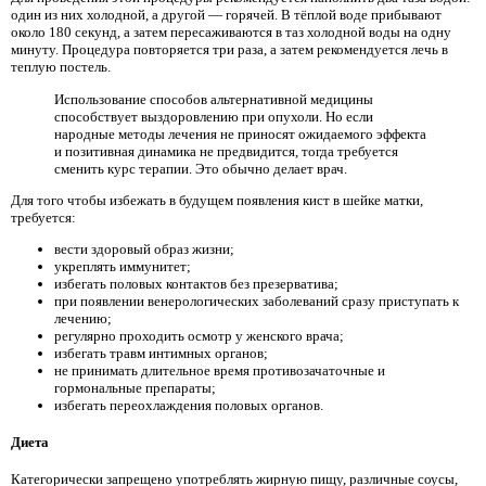
один из них холодной, а другой — горячей. В тёплой воде прибывают
около 180 секунд, а затем пересаживаются в таз холодной воды на одну
минуту. Процедура повторяется три раза, а затем рекомендуется лечь в
теплую постель.
Использование способов альтернативной медицины
способствует выздоровлению при опухоли. Но если
народные методы лечения не приносят ожидаемого эффекта
и позитивная динамика не предвидится, тогда требуется
сменить курс терапии. Это обычно делает врач.
Для того чтобы избежать в будущем появления кист в шейке матки,
требуется:
вести здоровый образ жизни;
укреплять иммунитет;
избегать половых контактов без презерватива;
при появлении венерологических заболеваний сразу приступать к
лечению;
регулярно проходить осмотр у женского врача;
избегать травм интимных органов;
не принимать длительное время противозачаточные и
гормональные препараты;
избегать переохлаждения половых органов.
Диета
Категорически запрещено употреблять жирную пищу, различные соусы,