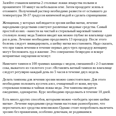
Залейте стаканом кипятка 2 столовые ложки лекарства полыни и
прокипятите 10 минут на небольшом огне. Затем процедите зелень и
отожмите. Полученный раствор необходимо развести от остывшего до
температуры 36-37 градусов кипяченой водой и сделать спринцевание.
Женщинам, у которых наблюдается эрозия шейки матки, лечение
народными средствами советуют различные медовые средства. Самый
простой из них - нанести на чистый и стерильный марлевый тампон
столовую ложку меда.Тампон вводят как можно глубже во влагалище один
раз в день. Лечение необходимо продолжить 13 процедур. После этого
болезнь следует ликвидировать, а шейку матки восстановить. Надо сказать,
что при таком лечении в течение первых двух-трех процедур женщину
могут беспокоить зуд и жжение. Это совершенно безвредно и вскоре
неприятные ощущения исчезнут.
Намочите тампон в 100 граммах кашицы с медом, смешанной с 2-3 каплями
сока, выжатого из «золотого уса».«Вставлять ватный тампон во влагалище
следует регулярно каждый день по 5 часов в течение двух недель.
Делать тампоны для лечения эрозии можно самостоятельно. Для этого
необходимо положить кусочек алоэ, очищенный от кожи, внутрь
стерильная повязка и чайная ложка меда. Эти тампоны вводятся
ежедневно, однократно. Курс необходимо продолжать в течение 10 дней.
Есть много других способов, которыми можно «победить эрозию шейки
матки». Лечение народными средствами настолько разнообразно, что
пересчитать все средства невозможно.Однако стоит попробовать вылечить
эрозию без прижигания, особенно девочкам, не родившимся.