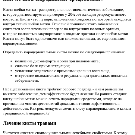
Киста шейки матки - распространенное гинекологическое заболевание,
которое диагностируется примерно у 20-25% женщин репродуктивного
возраста. Киста - это пузырь, наполненный жидкостью, который находится
внутри тканей шейки матки. Основной причиной этого заболевания
считается воспалительный процесс во внутренних половых органах,
которые полностью закупоривают выводные протоки желез шейки матки.
Кисты могут быть одиночными или множественными, их еще называют
парацервикальными.
Определить парацервикальные кисты можно по следующим признакам:
появление дискомфорта и боли при половом акте;
сильные боли при менструации;
усиленное отделяемое с примесями крови из влагалища;
отсутствие положительного результата при длительных попытках
забеременеть.
Парацервикальные кисты требуют особого подхода - и чем раньше вы
выявите заболевание, тем эффективнее будет лечение.На ранних стадиях
кисту шейки матки можно лечить народными средствами, которые на
протяжении многих десятилетий доказывают свою эффективность и
действенность. Как рекомендуется лечить кисту парацервикального канала
традиционной медициной?
Лечение кисты травами
Чистотел известен своими уникальными лечебными свойствами. К этому