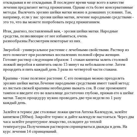
откладывая и не откладывая. В последнее время чаще всего в качестве
лечения предлагают метод прижигания. Однако есть более консервативные
методы. Вылечить эрозию шейки матки можно в домашних условиях. Так,
например, если у вас эрозия шейки матки, лечение народными средствами -
это то, что вы можете попробовать перед прижиганием.
Итак, диагноз, поставленный вам, - эрозия шейки матки. Народные
средства, позволяющие от нее избавиться, очень
разнообразны.Рассмотрим некоторые из них.
Зверобой - универсальное растение с лечебными свойствами. Раствор из
него помогает при различных воспалениях половой сферы женщин.
Готовят раствор следующим образом: 1 стакан кипятка залить столовой
ложкой зверобоя и кипятить около 15 минут на небольшом огне. Затем
процедить и пить каждый день 3 раза по четвертой части стакана.
Крапива - тоже полезное растение. С его помощью можно преодолеть
эрозию шейки матки.Лечение народными средствами имеет такой метод:
из листьев свежей крапивы необходимо выжать сок. В соке промокните
тампон и введите его во влагалище достаточно глубоко, прижав его к шейке
матки. Такую процедуру нужно проводить две-три недели по 1 разу
каждый день.
Залейте в термос две столовые ложки цветов Аптека Календула, залейте
кипятком (300мл). Закройте термос и дайте календуле настояться. Через два
часа залейте рецептурное лекарство, охладите до теплой
температуры.Полученным раствором спринцеваться дважды в день. На
курс лечения 14 спринцеваний.