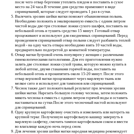
после чего отвар бергении утеплить пледом и поставить в сухое
место на 24 часа.В течение дня средство применяют в виде
спринцеваний, которые следует проводить 1 раз в сутки.
Вылечить эрозию шейки матки поможет обыкновенная полынь.
Необходимо положить в эмалированную емкость с одним литром
чистой воды две-три столовые ложки сухого шалфея, поставить на
небольшой огонь и тушить средство 15 минут. Готовый отвар
процеживают и используют для ежедневных спринцеваний. Перед
проведением спринцеваний отвар полыни следует разбавить теплой
водой - на одну часть отвара необходимо взять 10 частей воды,
предварительно подогретой до комнатной температуры.
Отвар матки бугровой очень популярен у женщин с различными
гинекологическими патологиями. Для его приготовления нужно
залить две столовые ложки сухой травы, которую можно купить в
любой аптеке, двумя стаканами горячей воды, поставить на
небольшой огонь и прокипятить около 15-20 минут. После этого
отвар верховой матки процеживают через марлевую ткань или
мелкое сито и используют для тампонов или спринцеваний.
Чеснок также дает положительный результат при лечении эрозии
шейки матки. Нарезать большую головку чеснока, затем положить
мякоть чеснока в емкость с одним литром горячей воды и оставить
настаиваться на сутки.После этого чесночный настой используют
для спринцеваний.
Одну крупную картофелину очистить и измельчить или натереть на
крупной терке. Полученную картофельную кашицу завернуть в
марлевую салфетку, смочить тампон картофельным соком и ввести
во влагалище каждую ночь перед сном.
Для лечения эрозии шейки матки народная медицина рекомендует