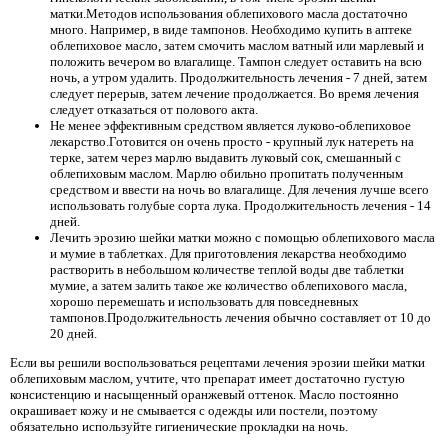
матки.Методов использования облепихового масла достаточно
много. Например, в виде тампонов. Необходимо купить в аптеке
облепиховое масло, затем смочить маслом ватный или марлевый и
положить вечером во влагалище. Тампон следует оставить на всю
ночь, а утром удалить. Продолжительность лечения - 7 дней, затем
следует перерыв, затем лечение продолжается. Во время лечения
следует отказаться от полового акта.
Не менее эффективным средством является луково-облепиховое
лекарство.Готовится он очень просто - крупный лук натереть на
терке, затем через марлю выдавить луковый сок, смешанный с
облепиховым маслом. Марлю обильно пропитать полученным
средством и ввести на ночь во влагалище. Для лечения лучше всего
использовать голубые сорта лука. Продолжительность лечения - 14
дней.
Лечить эрозию шейки матки можно с помощью облепихового масла
и мумие в таблетках. Для приготовления лекарства необходимо
растворить в небольшом количестве теплой воды две таблетки
мумие, а затем залить такое же количество облепихового масла,
хорошо перемешать и использовать для повседневных
тампонов.Продолжительность лечения обычно составляет от 10 до
20 дней.
Если вы решили воспользоваться рецептами лечения эрозии шейки матки
облепиховым маслом, учтите, что препарат имеет достаточно густую
консистенцию и насыщенный оранжевый оттенок. Масло постоянно
окрашивает кожу и не смывается с одежды или постели, поэтому
обязательно используйте гигиенические прокладки на ночь.