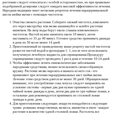
растению следует относиться с особой осторожностью, но при правильно
подобранной дозировке следует ожидать высокой эффективности лечения.
Народная медицина знает несколько рецептов лечения парацервикальной
кисты шейки матки с помощью чистотела.
Очистка свежего растения. Соберите свежий чистотел, измельчите
его через мясорубку или мелко нашинкуйте и залейте растение
кипятком. На литр воды берут около стакана измельченного
чистотела. Настой нужно кипятить около 10 минут, затем
настаивать от 35 до 40 минут. Готовое средство принимать дважды
в день по 50 мл не менее 14 дней.
Приготовленный по приведенному выше рецепту настой чистотела
развести чистой водой в пропорции 1: 1, после чего использовать
полученную лечебную жидкость для спринцевания.Процедуру
спринцевания следует проводить 1 раз в день в течение 10-14 дней.
Чтобы эффективно лечить гинекологические заболевания
народными средствами, можно использовать свежесобранную
кружку. Растение мелко нарезать и выжать из него сок - его
применяют при лечении парацервикальных кист шейки матки.
Лечение этим средством длится не менее 30 дней. Обращаем ваше
внимание, что употребление сока лопуха следует направлять на
усиление системы - первые два дня нужно принимать по одной
чайной ложке дважды в день, затем два дня по три чайные ложки, в
остальные дни рекомендуется принимать по столовой ложке
трижды в день. день.
Для приготовления следующих лекарств понадобятся следующие
травы: ромашка лекарственная, мелисса, манжетка и пион - каждое
растение в количестве одной столовой ложки. Растолочь все