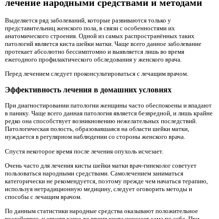
лечение народными средствами и методами
Выделяется ряд заболеваний, которые развиваются только у
представительниц женского пола, в связи с особенностями их
анатомического строения. Одной из самых распространённых таких
патологий является киста шейки матки. Чаще всего данное заболевание
протекает абсолютно бессимптомно и выявляется лишь во время
ежегодного профилактического обследования у женского врача.
Перед лечением следует проконсультироваться с лечащим врачом.
Эффективность лечения в домашних условиях
При диагностировании патологии женщины часто обеспокоены и впадают
в панику. Чаще всего данная патология является безвредной, и лишь крайне
редко она способствует возникновению нежелательных последствий.
Патологическая полость, образовавшаяся на области шейки матки,
нуждается в регулярном наблюдении со стороны женского врача.
Спустя некоторое время после лечения опухоль исчезает.
Очень часто для лечения кисты шейки матки врач-гинеколог советует
пользоваться народными средствами. Самолечением заниматься
категорически не рекомендуется, поэтому прежде чем начаться терапию,
используя нетрадиционную медицину, следует оговорить методы и
способы с лечащим врачом.
По данным статистики народные средства оказывают положительное
воздействие, и спустя какое-то время киста исчезает сама по себе. При