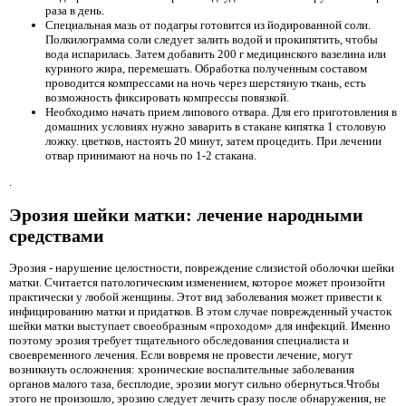
раза в день.
Специальная мазь от подагры готовится из йодированной соли.
Полкилограмма соли следует залить водой и прокипятить, чтобы
вода испарилась. Затем добавить 200 г медицинского вазелина или
куриного жира, перемешать. Обработка полученным составом
проводится компрессами на ночь через шерстяную ткань, есть
возможность фиксировать компрессы повязкой.
Необходимо начать прием липового отвара. Для его приготовления в
домашних условиях нужно заварить в стакане кипятка 1 столовую
ложку. цветков, настоять 20 минут, затем процедить. При лечении
отвар принимают на ночь по 1-2 стакана.
.
Эрозия шейки матки: лечение народными
средствами
Эрозия - нарушение целостности, повреждение слизистой оболочки шейки
матки. Считается патологическим изменением, которое может произойти
практически у любой женщины. Этот вид заболевания может привести к
инфицированию матки и придатков. В этом случае поврежденный участок
шейки матки выступает своеобразным «проходом» для инфекций. Именно
поэтому эрозия требует тщательного обследования специалиста и
своевременного лечения. Если вовремя не провести лечение, могут
возникнуть осложнения: хронические воспалительные заболевания
органов малого таза, бесплодие, эрозии могут сильно обернуться.Чтобы
этого не произошло, эрозию следует лечить сразу после обнаружения, не