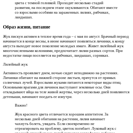
цвета с темной головкой. Проходят несколько стадий
развития, на последнем этапе окукливаются. Обитают вместе
со взрослыми особями на зараженных лилиях, рябчиках,
ландышах.
Образ жизни, питание
Жук пискун активен в теплое время года – с мая по август. Брачный период
начинается в конце весны, в июне начинают появляться личинки, к концу
августа выходит новое поколение молодых имаго. Живет лилейный жук
многочисленными колониями, предпочитает лилии разных сортов. При
недостатке пищи поселяется на рябчиках, ландышах, сорняках.
Лилейный жук
Активность проявляет днем, ночью сидит неподвижно на растениях.
Личинки обитают на нижней стороне листьев, прячутся от прямых
солнечных лучей. Взрослыми жуками питаются некоторые виды птиц.
Основными врагами для личинок выступают земляные осы. Они
откладывают яйца на теле живой жертвы, через несколько дней появляются
детеныши, начинают поедать ее изнутри.
Важно!
Жук красного цвета отличается хорошим аппетитом. За
несколько дней обитания на растении, лилия начинает
чахнуть болеть, увядать. Если своевременно не
отреагировать на проблему, цветок погибает. Луковый жук с