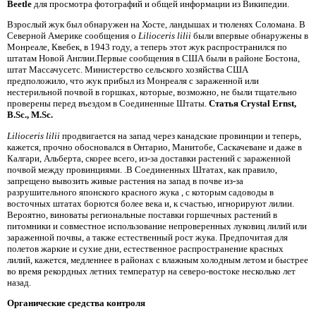
Beetle
для просмотра фотографий и общей информации из Википедии.
Взрослый жук был обнаружен на Хосте, ландышах и тюленях Соломана. В
Северной Америке сообщения о
Lilioceris lilii
были впервые обнаружены в
Монреале, Квебек, в 1943 году, а теперь этот жук распространился по
штатам Новой Англии.Первые сообщения в США были в районе Бостона,
штат Массачусетс. Министерство сельского хозяйства США
предположило, что жук прибыл из Монреаля с зараженной или
нестерильной почвой в горшках, которые, возможно, не были тщательно
проверены перед въездом в Соединенные Штаты.
Статья Crystal Ernst,
B.Sc., M.Sc.
Lilioceris lilii
продвигается на запад через канадские провинции и теперь,
кажется, прочно обосновался в Онтарио, Манитобе, Саскачеване и даже в
Калгари, Альберта, скорее всего, из-за доставки растений с зараженной
почвой между провинциями. .В Соединенных Штатах, как правило,
запрещено вывозить живые растения на запад в почве из-за
разрушительного японского красного жука
, с которым садоводы в
восточных штатах борются более века и, к счастью, игнорируют лилии.
Вероятно, виноваты региональные поставки горшечных растений в
питомники и совместное использование непроверенных луковиц лилий или
зараженной почвы, а также естественный рост жука. Предпочитая для
полетов жаркие и сухие дни, естественное распространение красных
лилий, кажется, медленнее в районах с влажным холодным летом и быстрее
во время рекордных летних температур на северо-востоке несколько лет
назад.
Органические средства контроля