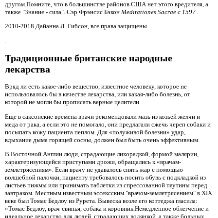
другом.Помните, что в большинстве районов США нет этого вредителя, а
также "Знание - сила". Сэр Фрэнсис Бэкон
Meditationes Sacrae c 1597
.
2010-2018 Дайанна Л. Гибсон, все права защищены.
.
Традиционные британские народные
лекарства
Вряд ли есть какое-либо вещество, известное человеку, которое не
использовалось бы в качестве лекарства, или какая-либо болезнь, от
которой не могли бы прописать верные целители.
Еще в саксонские времена врачи рекомендовали мазь из козьей желчи и
меда от рака, а если это не помогало, они предлагали сжечь череп собаки и
посыпать кожу пациента пеплом. Для «полуживой болезни» удар,
вдыхание дыма горящей сосны, должен был быть очень эффективным.
В Восточной Англии люди, страдающие лихорадкой, формой малярии,
характеризующейся приступами дрожи, обращались к «врачам-
землетрясениям». Если врачу не удавалось снять жар с помощью
волшебной палочки, пациенту требовалось носить обувь с подкладкой из
листьев пижмы или принимать таблетки из спрессованной паутины перед
завтраком. Местным известным эссексским "врачом-землетрясением" в XIX
веке был Томас Бедлоу из Рурета. Вывеска возле его коттеджа гласила:
«Томас Бедлоу, врач-свинья, собака и коровник.Немедленное облегчение и
идеальное лекарство для людей, страдающих водянкой, а также больных