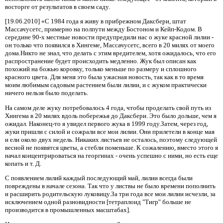
восторге от результатов в своем саду.
[19.06.2010] «С 1984 года я живу в прибрежном Даксбери, штат
Массачусетс, примерно на полпути между Бостоном и Кейп-Кодом. В
середине 90-х местные новости предупредили нас о жуке красной лилии -
он только что появился в Хингеме, Массачусетс, всего в 20 милях от моего
дома.Никто не знал, что делать с этим вредителем, хотя ожидалось, что его
распространение будет происходить медленно. Жук был описан как
похожий на божью коровку, только меньше по размеру и сплошного
красного цвета. Для меня это была ужасная новость, так как в то время
моим любимым садовым растением были лилии, и с жуком практически
ничего нельзя было поделать.
На самом деле жуку потребовалось 4 года, чтобы проделать свой путь из
Хингема в 20 милях вдоль побережья до Даксбери. Это было дольше, чем я
ожидал. Наконец-то я увидел первого жука в 1999 году.Затем, через год,
жуки пришли с силой и сожрали все мои лилии. Они прилетели в конце мая
и ели около двух недель. Никаких листьев не осталось, поэтому следующей
весной не появятся цветы, а стебли поменьше. К сожалению, вместо этого я
начал концентрироваться на георгинах - очень успешно с ними, но есть еще
копать и т. Д.
С появлением лилий каждый последующий май, лилии всегда были
повреждены в начале сезона. Так что у листвы не было времени пополнить
и расширить родительскую луковицу.За три года все мои лилии исчезли, за
исключением одной разновидности [тетраплоид "Тигр" больше не
производится в промышленных масштабах].