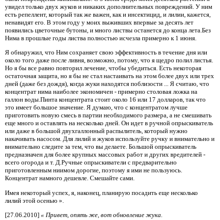
увидел только двух жуков и никаких дополнительных повреждений. У ним
есть репеллент, который так же важен, как и инсектицид, и лилии, кажется,
ненавидят его. В этом году у моих выживших впервые за десять лет
появились цветочные бутоны, и много листвы останется до конца лета.Без
Нима в прошлые годы листва полностью исчезла примерно к 1 июня.
Я обнаружил, что Ним сохраняет свою эффективность в течение дня или
около того даже после ливня, возможно, потому, что я щедро полил листья.
Но я бы все равно повторил лечение, чтобы убедиться. Есть некоторая
остаточная защита, но я бы не стал настаивать на этом более двух или трех
дней (даже без дождя), когда жуки находятся поблизости ... Я считаю, что
концентрат нима наиболее экономичен - примерно столовая ложка на
галлон воды.Пинта концентрата стоит около 16 или 17 долларов, так что
это имеет большое значение. Я думаю, что с концентратом лучше
приготовить новую смесь в партии необходимого размера, а не смешивать
еще много и оставлять на несколько дней. Он идет в ручной опрыскиватель
или даже в большой двухгаллонный распылитель, который нужно
накачивать насосом. Для лилий и жуков используйте ручку и внимательно и
внимательно следите за тем, что вы делаете. Большой опрыскиватель
предназначен для более крупных массовых работ и других вредителей -
всего огорода и т. Д.Ручные опрыскиватели с предварительно
приготовленным ниимом дорогие, поэтому я ими не пользуюсь.
Концентрат намного дешевле. Смешайте сами.
Имея некоторый успех, я, наконец, планирую посадить еще несколько
лилий этой осенью ».
[27.06.2010]
« Привет, опять же, вот обновление жука.