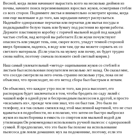
Весной, когда лилии начинают вырастать всего на несколько дюймов из
почвы, начните поиск перезимовавших взрослых жуков, осматривая стебли
со всех сторон. Поднимите листья и внимательно осмотрите кроны, когда
они еще маленькие и до того, как зародыши начнут распускаться.
Надевайте одноразовые перчатки или перчатки для мытья посуды и
подкладывайте белую ткань или бумагу под растения во время работы.
Держите пластиковую коробку с горячей мыльной водой под каждой
частью стебля, над которой вы работаете.Если жуки почувствуют
опасность или увидят тень, они, скорее всего, упадут темной стороной
вверх брюшком, надеюсь, в воду или там, где вы можете сорвать их со
светлого материала. (Если упасть на мульчу или почву, их будет трудно
снова найти, поэтому сначала положите свой светлый коврик.)
Наш самый увлекательный «метод» ощипывания жуков со стеблей и
листьев был использован покупателем несколько лет назад. Он сказал мне,
что соседи смотрели на него очень странно несколько утра, пока он не
объяснил, что происходит, но его метод сбора был быстрым и легким.
Он объяснил, что каждое утро после того, как роса высохнет, его
распорядок будет заключаться в том, чтобы бродить по саду лилий с
чашкой кофе в одной руке и беспроводным пылесосом в другой, и просто
«всасывать их», прежде чем они знал, что он был там. Это было по
телефону, и я так сильно смеялся над этой мысленной картиной, что не стал
вдаваться в подробности, но я полагаю, что затем он быстро выбросил
жуков из пылесборника в емкость со спиртом или мыльной водой для
утилизации.Он рекомендовал использовать ручной пылесос с одноразовой
сумкой. Я предполагаю, что это было бы похоже на использование
пылесоса для ловли домашних мух на подоконнике, поэтому, если это