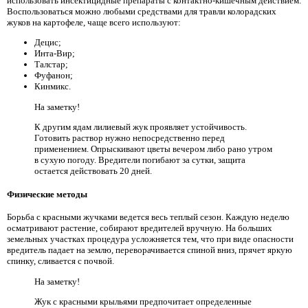
использовать инсектицидные препараты с контактно-кишечным действием.
Воспользоваться можно любыми средствами для травли колорадских
жуков на картофеле, чаще всего используют:
Децис;
Инта-Вир;
Талстар;
Фуфанон;
Кинмикс.
На заметку!
К другим ядам лилиевый жук проявляет устойчивость.
Готовить раствор нужно непосредственно перед
применением. Опрыскивают цветы вечером либо рано утром
в сухую погоду. Вредители погибают за сутки, защита
остается действовать 20 дней.
Физические методы
Борьба с красными жучками ведется весь теплый сезон. Каждую неделю
осматривают растение, собирают вредителей вручную. На больших
земельных участках процедура усложняется тем, что при виде опасности
вредитель падает на землю, переворачивается спиной вниз, прячет яркую
спинку, сливается с почвой.
На заметку!
Жук с красными крыльями предпочитает определенные