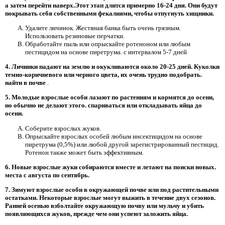
а затем перейти наверх.Этот этап длится примерно 16-24 дня. Они будут
покрывать себя собственными фекалиями, чтобы отпугнуть хищники.
Удалите личинок. Жестяная банка быть очень грязным.
Использовать резиновые перчатки.
Обработайте пыль или опрыскайте ротеноном или любым
пестицидом на основе пиретрума. с интервалом 5-7 дней
4.
Личинки падают на землю и окукливаются около 20-25 дней. Куколки
темно-коричневого или черного цвета, их очень трудно подобрать.
найти в почве
.
5.
Молодые взрослые особи лазают по растениям и кормятся до осени,
но обычно не делают этого. спариваться или откладывать яйца до
осени.
Соберите взрослых жуков.
Опрыскайте взрослых особей любым инсектицидом на основе
пиретрума (0,5%) или любой другой зарегистрированный пестицид.
Ротенон также может быть эффективным.
6.
Новые взрослые жуки собираются вместе и летают на поиски новых.
места с августа по сентябрь.
7.
Зимуют взрослые особи в окружающей почве или под растительными
остатками. Некоторые взрослые могут выжить в течение двух сезонов.
Ранней осенью взболтайте окружающую почву или мульчу и убить
появляющихся жуков, прежде чем они успеют заложить яйца.