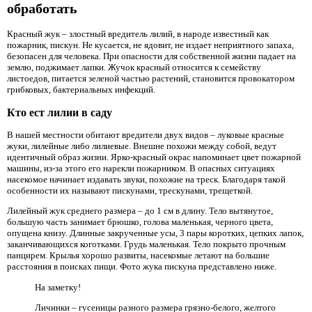
обработать
Красный жук – злостный вредитель лилий, в народе известный как
пожарник, пискун. Не кусается, не ядовит, не издает неприятного запаха,
безопасен для человека. При опасности для собственной жизни падает на
землю, поджимает лапки. Жучок красный относится к семейству
листоедов, питается зеленой частью растений, становится провокатором
грибковых, бактериальных инфекций.
Кто ест лилии в саду
В нашей местности обитают вредители двух видов – луковые красные
жуки, лилейные либо лилиевые. Внешне похожи между собой, ведут
идентичный образ жизни. Ярко-красный окрас напоминает цвет пожарной
машины, из-за этого его нарекли пожарником. В опасных ситуациях
насекомое начинает издавать звуки, похожие на треск. Благодаря такой
особенности их называют пискунами, трескунами, трещеткой.
Лилейный жук среднего размера – до 1 см в длину. Тело вытянутое,
большую часть занимает брюшко, голова маленькая, черного цвета,
опущена книзу. Длинные закрученные усы, 3 пары коротких, цепких лапок,
заканчивающихся коготками. Грудь маленькая. Тело покрыто прочным
панцирем. Крылья хорошо развиты, насекомые летают на большие
расстояния в поисках пищи. Фото жука пискуна представлено ниже.
На заметку!
Личинки – гусеницы разного размера грязно-белого, желтого