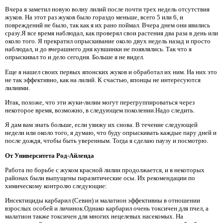
Вчера я заметил новую волну лилий после почти трех недель отсутствия
жуков. На этот раз жуков было гораздо меньше, всего 5 или 6, и
повреждений не было, так как я их рано поймал. Вчера днем ​​они явились
сразу.Я все время наблюдал, как проверял свои растения два раза в день или
около того. Я прекратил опрыскивание около двух недель назад и просто
наблюдал, и до вчерашнего дня кувшинки не появлялись. Так что я
опрыскивал то и дело сегодня. Больше я не видел.
Еще я нашел своих первых японских жуков и обработал их ним. На них это
не так эффективно, как на лилий. К счастью, японцы не интересуются
лилиями.
Итак, похоже, что эти жуки-лилии могут перегруппироваться через
некоторое время, возможно, в следующем поколении.Надо следить.
Я дам вам знать больше, если увижу их снова. В течение следующей
недели или около того, я думаю, что буду опрыскивать каждые пару дней и
после дождя, чтобы быть уверенным. Тогда я сделаю паузу и посмотрю.
От Университета Род-Айленда
Работа по борьбе с жуком красной лилии продолжается, и в некоторых
районах были выпущены паразитические осы. Их рекомендации по
химическому контролю следующие:
Инсектициды карбарил (Севин) и малатион эффективны в отношении
взрослых особей и личинок.Однако карбарил очень токсичен для пчел, а
малатион также токсичен для многих нецелевых насекомых. На