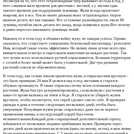
Несмотря на то, что этот тетраплоидный тигр выживает из года в год, у
него слишком мало времени для цветения с листвой, а у листвы едва
хватает времени для поддержания луковицы. Жуки всегда прилетают
вовремя, вот и все. Тем не менее дюжина моих тетраплоидных тигров
выжила десять лет как таковые. Все остальные разновидности, около 80
луковиц, погибли около десяти лет назад, когда появились жуки.Вот почему
я давно перестал заказывать луковицы лилий.
Наконец-то в этом году я объявил войну жуку, не ожидая успеха. Однако
оказалось, что существует совершенно безопасный инсектицид / репеллент
Ним, который также очень эффективен. На лилиях ниим лучше всего при
внимательном осмотре и тщательном нанесении на каждое растение. Так
что лучше всего использовать ручной опрыскиватель. Большая территория
с сотней и более лилий может быть утомительной. Две-три дюжины
растений совсем не обременительны.
В этом году, как только начали прилетать жуки, я опрыскал ним вручную -
это было примерно 20 мая.Я целился над и под листьями и старался
обильно промокнуть. Я также опрыскал почву возле основания каждого
растения. Жуки быстро дезориентировались, соскользнули с растения и
какое-то время валялись на земле в беде. Я старался не убирать жуков
вручную, чтобы посмотреть, что спрей сделает сам по себе. Я проверял
дважды в день в течение следующих нескольких дней, чтобы быть
уверенным. Популяция жуков резко сократилась даже после первого
применения ниима, и последующий ущерб был очень
незначительным.Каждый день сокращенный дополнительный спритц
избавлялся от нескольких недавно прибывших жуков. Примерно через
десять дней жуки практически исчезли (цикл, по-моему, истек), и мои лилии
были повреждены минимально. С 5 июня среди моих десятков растений я