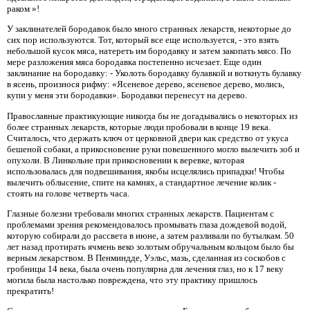
раком »!
У заклинателей бородавок было много странных лекарств, некоторые до
сих пор используются. Тот, который все еще используется, - это взять
небольшой кусок мяса, натереть им бородавку и затем закопать мясо. По
мере разложения мяса бородавка постепенно исчезает. Еще один
заклинание на бородавку: - Уколоть бородавку булавкой и воткнуть булавку
в ясень, произнося рифму: «Ясеневое дерево, ясеневое дерево, молись,
купи у меня эти бородавки». Бородавки перенесут на дерево.
Православные практикующие никогда бы не догадывались о некоторых из
более странных лекарств, которые люди пробовали в конце 19 века.
Считалось, что держать ключ от церковной двери как средство от укуса
бешеной собаки, а прикосновение руки повешенного могло вылечить зоб и
опухоли. В Линкольне при прикосновении к веревке, которая
использовалась для подвешивания, якобы исцелялись припадки! Чтобы
вылечить облысение, спите на камнях, а стандартное лечение колик -
стоять на голове четверть часа.
Глазные болезни требовали многих странных лекарств. Пациентам с
проблемами зрения рекомендовалось промывать глаза дождевой водой,
которую собирали до рассвета в июне, а затем разливали по бутылкам. 50
лет назад протирать ячмень веко золотым обручальным кольцом было бы
верным лекарством. В Пенминдде, Уэльс, мазь, сделанная из соскобов с
гробницы 14 века, была очень популярна для лечения глаз, но к 17 веку
могила была настолько повреждена, что эту практику пришлось
прекратить!