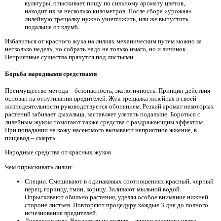
культуры, отыскивает пищу по сильному аромату цветов,
находит их за несколько километров. После сбора «урожая»
лилейную трещалку нужно уничтожить, или же выпустить
подальше от клумб.
Избавиться от красного жука на лилиях механическим путем можно за
несколько недель, но собрать надо не только имаго, но и личинок.
Неприятные существа прячутся под листьями.
Борьба народными средствами
Преимущество метода – безопасность, экологичность. Принцип действия
основан на отпугивании вредителей. Жук трещалка лилейная в своей
жизнедеятельности руководствуется обонянием. Резкий аромат некоторых
растений забивает дыхальца, заставляет улетать подальше. Бороться с
лилейным жуком помогают также средства с раздражающим эффектом.
При попадании на кожу насекомого вызывают неприятное жжение, в
пищевод – смерть.
Народные средства от красных жуков
Чем опрыскивать лилии:
Специи. Смешивают в одинаковых соотношениях красный, черный
перец, горчицу, тмин, корицу. Заливают мыльной водой.
Опрыскивают обильно растения, уделяя особое внимание нижней
стороне листьев. Повторяют процедуру каждые 3 дня до полного
исчезновения вредителей.
Древесная зола. Вредители на лилиях – жучки красного цвета,