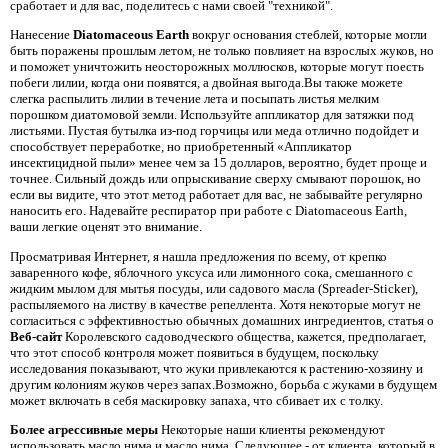
сработает и для вас, поделитесь с нами своей "техникой".
Нанесение
Diatomaceous Earth
вокруг основания стеблей, которые могли
быть поражены прошлым летом, не только повлияет на взрослых жуков, но
и поможет уничтожить неосторожных моллюсков, которые могут поесть
побеги лилии, когда они появятся, a двойная выгода.Вы также можете
слегка распылить лилии в течение лета и посыпать листья мелким
порошком диатомовой земли. Используйте аппликатор для затяжки под
листьями. Пустая бутылка из-под горчицы или меда отлично подойдет и
способствует переработке, но приобретенный «Аппликатор
инсектицидной пыли» менее чем за 15 долларов, вероятно, будет проще и
точнее. Сильный дождь или опрыскивание сверху смывают порошок, но
если вы видите, что этот метод работает для вас, не забывайте регулярно
наносить его. Надевайте респиратор при работе с Diatomaceous Earth,
ваши легкие оценят это внимание.
Просматривая Интернет, я нашла предложения по всему, от крепко
заваренного кофе, яблочного уксуса или лимонного сока, смешанного с
жидким мылом для мытья посуды, или садового масла (Spreader-Sticker),
распыляемого на листву в качестве репеллента. Хотя некоторые могут не
согласиться с эффективностью обычных домашних ингредиентов, статья о
Веб-сайт
Королевского садоводческого общества, кажется, предполагает,
что этот способ контроля может появиться в будущем, поскольку
исследования показывают, что жуки привлекаются к растению-хозяину и
другим колониям жуков через запах.Возможно, борьба с жуками в будущем
может включать в себя маскировку запаха, что сбивает их с толку.
Более агрессивные меры
Некоторые наши клиенты рекомендуют
использовать масло нима и масло нима. Следующее - от клиента, который в