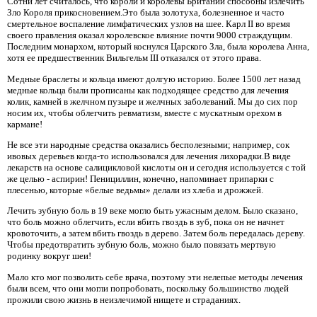
Сотни лет считалось, что короли и королевы Британии способны излечить
Зло Короля прикосновением.Это была золотуха, болезненное и часто
смертельное воспаление лимфатических узлов на шее. Карл II во время
своего правления оказал королевское влияние почти 9000 страждущим.
Последним монархом, который коснулся Царского Зла, была королева Анна,
хотя ее предшественник Вильгельм III отказался от этого права.
Медные браслеты и кольца имеют долгую историю. Более 1500 лет назад
медные кольца были прописаны как подходящее средство для лечения
колик, камней в желчном пузыре и желчных заболеваний. Мы до сих пор
носим их, чтобы облегчить ревматизм, вместе с мускатным орехом в
кармане!
Не все эти народные средства оказались бесполезными; например, сок
ивовых деревьев когда-то использовался для лечения лихорадки.В виде
лекарств на основе салицикловой кислоты он и сегодня используется с той
же целью - аспирин! Пенициллин, конечно, напоминает припарки с
плесенью, которые «белые ведьмы» делали из хлеба и дрожжей.
Лечить зубную боль в 19 веке могло быть ужасным делом. Было сказано,
что боль можно облегчить, если вбить гвоздь в зуб, пока он не начнет
кровоточить, а затем вбить гвоздь в дерево. Затем боль передалась дереву.
Чтобы предотвратить зубную боль, можно было повязать мертвую
родинку вокруг шеи!
Мало кто мог позволить себе врача, поэтому эти нелепые методы лечения
были всем, что они могли попробовать, поскольку большинство людей
прожили свою жизнь в неизлечимой нищете и страданиях.