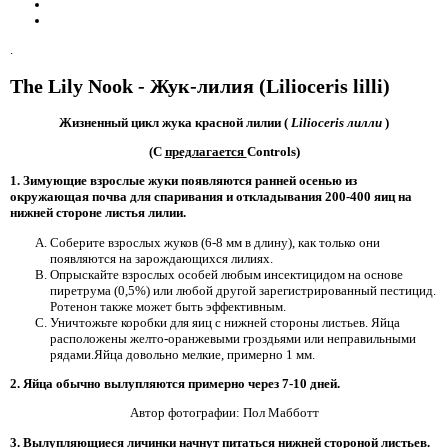
.
The Lily Nook - Жук-лилия (Lilioceris lilli)
Жизненный цикл жука красной лилии (
Lilioceris лилли
)
(С
предлагается
Controls)
1.
Зимующие взрослые жуки появляются ранней осенью из
окружающая почва для спаривания и откладывания 200-400 яиц на
нижней стороне листья лилии.
Соберите взрослых жуков (6-8 мм в длину), как только они
появляются на зарождающихся лилиях.
Опрыскайте взрослых особей любым инсектицидом на основе
пиретрума (0,5%) или любой другой зарегистрированный пестицид.
Ротенон также может быть эффективным.
Уничтожьте коробки для яиц с нижней стороны листьев. Яйца
расположены желто-оранжевыми гроздьями или неправильными
рядами.Яйца довольно мелкие, примерно 1 мм.
2.
Яйца обычно вылупляются примерно через 7-10 дней.
Автор фотографии: Пол Мабботт
3.
Вылупляющиеся личинки начнут питаться нижней стороной листьев.