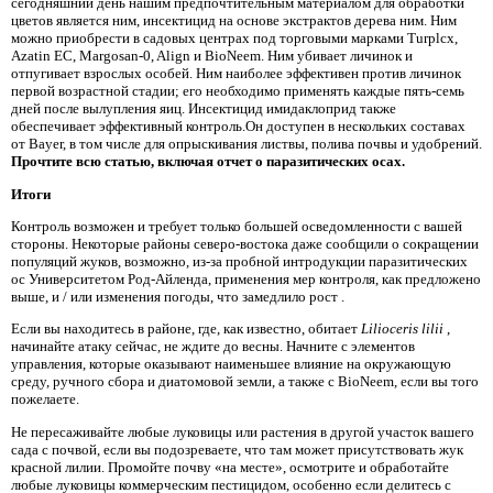
сегодняшний день нашим предпочтительным материалом для обработки
цветов является ним, инсектицид на основе экстрактов дерева ним. Ним
можно приобрести в садовых центрах под торговыми марками Turplcx,
Azatin EC, Margosan-0, Align и BioNeem. Ним убивает личинок и
отпугивает взрослых особей. Ним наиболее эффективен против личинок
первой возрастной стадии; его необходимо применять каждые пять-семь
дней после вылупления яиц. Инсектицид имидаклоприд также
обеспечивает эффективный контроль.Он доступен в нескольких составах
от Bayer, в том числе для опрыскивания листвы, полива почвы и удобрений.
Прочтите всю статью, включая отчет о паразитических осах.
Итоги
Контроль возможен и требует только большей осведомленности с вашей
стороны. Некоторые районы северо-востока даже сообщили о сокращении
популяций жуков, возможно, из-за пробной интродукции паразитических
ос Университетом Род-Айленда, применения мер контроля, как предложено
выше, и / или изменения погоды, что замедлило рост .
Если вы находитесь в районе, где, как известно, обитает
Lilioceris lilii
,
начинайте атаку сейчас, не ждите до весны. Начните с элементов
управления, которые оказывают наименьшее влияние на окружающую
среду, ручного сбора и диатомовой земли, а также с BioNeem, если вы того
пожелаете.
Не пересаживайте любые луковицы или растения в другой участок вашего
сада с почвой, если вы подозреваете, что там может присутствовать жук
красной лилии. Промойте почву «на месте», осмотрите и обработайте
любые луковицы коммерческим пестицидом, особенно если делитесь с