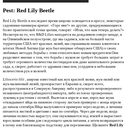
Pest: Red Lily Beetle
Red Lily Beetle в последнее время широко освещается в прессе; некоторые
садовники-паникеры кричат: «Горе мне!» но другие, придерживающиеся
более практической точки зрения, говорят: «Итак, что нам теперь делать?»
Несмотря на то, что B&D Lilies находится на дождливом северо-западе, и
на Олимпийском полуострове, где мы садимся, или на большей части
территории США нет красных лилий, мы спрашивали наших клиентов в
штатах Новой Англии (где жук был впервые обнаружен США) о своих
любимых методах борьбы с этим относительно новым вредителем.Они
разделяют мнение о том, что борьба с жуком не требует больших затрат и
требует огромного количества пестицидов или даже капитального ремонта
сада, а, скорее, работает со здравым смыслом, усердием и небольшим
количеством рук и коленей.
Lilioceris lilii
, широко известный как жук красной лилии, жук-лилий или
жук-малиновый лилий, произрастает в Евразии и, скорее всего,
распространился в Северную Америку либо в результате непроверенного
незаконного (контрабандного) импорта, либо из плохо проверенных
луковиц и растения с почвой. Вылетая в апреле и мае, взрослые жуки
откладывают яйца на нижнюю сторону листьев примерно с конца апреля
до начала сентября.Яйца вылупляются примерно через неделю, а личинки
питаются листвой и цветами с мая по сентябрь. Через две недели, когда
личинки полностью вырастут, они окукливаются под землей и вырастают
взрослыми особями для следующего цикла питания, а затем возвращаются
в почву или близлежащую подстилку для перезимовки. Щелкните
Red Lily