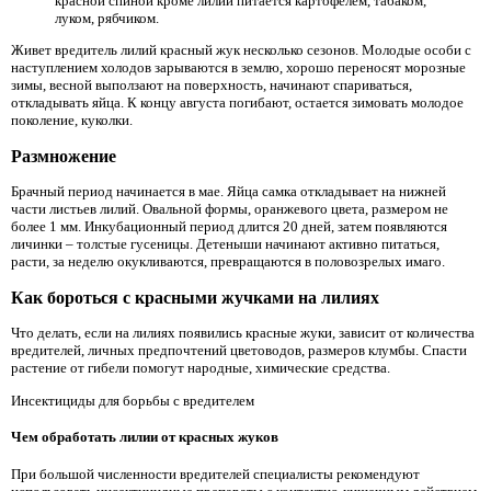
красной спиной кроме лилий питается картофелем, табаком,
луком, рябчиком.
Живет вредитель лилий красный жук несколько сезонов. Молодые особи с
наступлением холодов зарываются в землю, хорошо переносят морозные
зимы, весной выползают на поверхность, начинают спариваться,
откладывать яйца. К концу августа погибают, остается зимовать молодое
поколение, куколки.
Размножение
Брачный период начинается в мае. Яйца самка откладывает на нижней
части листьев лилий. Овальной формы, оранжевого цвета, размером не
более 1 мм. Инкубационный период длится 20 дней, затем появляются
личинки – толстые гусеницы. Детеныши начинают активно питаться,
расти, за неделю окукливаются, превращаются в половозрелых имаго.
Как бороться с красными жучками на лилиях
Что делать, если на лилиях появились красные жуки, зависит от количества
вредителей, личных предпочтений цветоводов, размеров клумбы. Спасти
растение от гибели помогут народные, химические средства.
Инсектициды для борьбы с вредителем
Чем обработать лилии от красных жуков
При большой численности вредителей специалисты рекомендуют