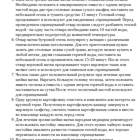
Необходимо положить в эмалированную емкость с одним литром
чистой воды две-три столовые ложки сухого шалфея, поставить на
небольшой огонь и тушить средство 15 минут. Готовый отвар
процеживают и используют для ежедневных спринцеваний. Перед
проведением спринцеваний отвар полыни следует разбавить теплой
водой - на одну часть отвара необходимо взять 10 частей воды,
предварительно подогретой до комнатной температуры.
Отвар матки бугровой очень популярен у женщин с различными
гинекологическими патологиями. Для его приготовления нужно
залить две столовые ложки сухой травы, которую можно купить в
любой аптеке, двумя стаканами горячей воды, поставить на
небольшой огонь и прокипятить около 15-20 минут. После этого
отвар верховой матки процеживают через марлевую ткань или
мелкое сито и используют для тампонов или спринцеваний.
Чеснок также дает положительный результат при лечении эрозии
шейки матки. Нарезать большую головку чеснока, затем положить
мякоть чеснока в емкость с одним литром горячей воды и оставить
настаиваться на сутки.После этого чесночный настой используют
для спринцеваний.
Одну крупную картофелину очистить и измельчить или натереть на
крупной терке. Полученную картофельную кашицу завернуть в
марлевую салфетку, смочить тампон картофельным соком и ввести
во влагалище каждую ночь перед сном.
Для лечения эрозии шейки матки народная медицина рекомендует
использовать настойку эвкалипта. Для этого нужно чайную ложку
настойки эвкалипта развести стаканом теплой воды, все хорошо
перемешать и нанести на влагалище спринцевание.
Во многих рецептах народной медицины используется