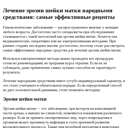
Лечение эрозии шейки матки народными
средствами: самые эффективные рецепты
Гинекологические заболевания — распространенное явление у женщин
любого возраста. Достаточно часто специалисты при обследованиях
сталкиваются с такой патологией как эрозия шейки матки. Лечится она
медикаментозно, оперативно или же альтернативными методами. При
ранних стадиях последних вполне достаточно, поэтому стоит рассмотреть
самые эффективные народные средства для лечения эрозии шейки матки.
Используя альтернативные методы важно проводить все процедуры
согласно рекомендациям, не прерывая курса терапии. Если их не
соблюдать, даже применение самых лучших способов не гарантирует
результата.
Лечение народными средствами имеет сугубо индивидуальный характер, и
это стоит учитывать в обязательном порядке. Если определенный способ
не дает положительной динамики, стоит поменять методику.
Эрозия шейки матки
Эрозия шейки матки — это заболевание, при котором на влагалищной
части органа, а именно на слизистой, появляются изъязвления различного
размера. Если не принять своевременных мер, через повреждения в
организм может проникнуть инфекция и стать причиной развития
воспалительного процесса. Также при подобной патологии в некоторых