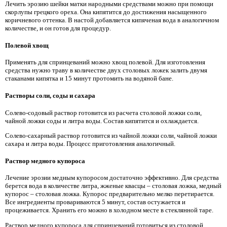
Лечить эрозию шейки матки народными средствами можно при помощи
скорлупы грецкого ореха. Она кипятится до достижения насыщенного
коричневого оттенка. В настой добавляется кипяченая вода в аналогичном
количестве, и он готов для процедур.
Полевой хвощ
Применять для спринцеваний можно хвощ полевой. Для изготовления
средства нужно траву в количестве двух столовых ложек залить двумя
стаканами кипятка и 15 минут протомить на водяной бане.
Растворы соли, соды и сахара
Солево-содовый раствор готовится из расчета столовой ложки соли,
чайной ложки соды и литра воды. Состав кипятится и охлаждается.
Солево-сахарный раствор готовится из чайной ложки соли, чайной ложки
сахара и литра воды. Процесс приготовления аналогичный.
Раствор медного купороса
Лечение эрозии медным купоросом достаточно эффективно. Для средства
берется вода в количестве литра, жженые квасцы – столовая ложка, медный
купорос – столовая ложка. Купорос предварительно мелко перетирается.
Все ингредиенты провариваются 5 минут, состав остужается и
процеживается. Хранить его можно в холодном месте в стеклянной таре.
Раствор медного купороса для спринцеваний готовиться из столовой