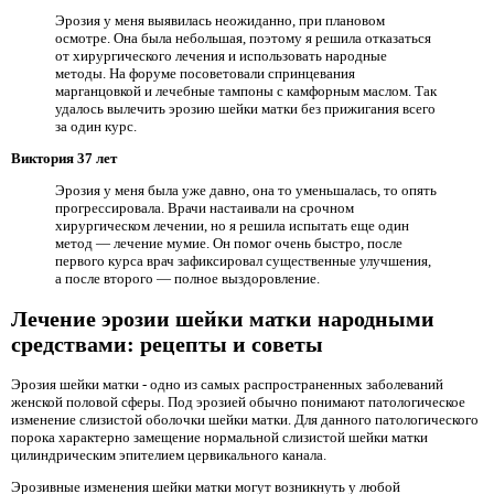
Эрозия у меня выявилась неожиданно, при плановом
осмотре. Она была небольшая, поэтому я решила отказаться
от хирургического лечения и использовать народные
методы. На форуме посоветовали спринцевания
марганцовкой и лечебные тампоны с камфорным маслом. Так
удалось вылечить эрозию шейки матки без прижигания всего
за один курс.
Виктория 37 лет
Эрозия у меня была уже давно, она то уменьшалась, то опять
прогрессировала. Врачи настаивали на срочном
хирургическом лечении, но я решила испытать еще один
метод — лечение мумие. Он помог очень быстро, после
первого курса врач зафиксировал существенные улучшения,
а после второго — полное выздоровление.
Лечение эрозии шейки матки народными
средствами: рецепты и советы
Эрозия шейки матки - одно из самых распространенных заболеваний
женской половой сферы. Под эрозией обычно понимают патологическое
изменение слизистой оболочки шейки матки. Для данного патологического
порока характерно замещение нормальной слизистой шейки матки
цилиндрическим эпителием цервикального канала.
Эрозивные изменения шейки матки могут возникнуть у любой