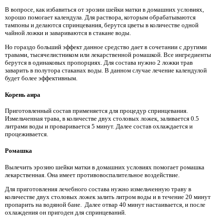
В вопросе, как избавиться от эрозии шейки матки в домашних условиях,
хорошо помогает календула. Для раствора, которым обрабатываются
тампоны и делаются спринцевания, берутся цветы в количестве одной
чайной ложки и завариваются в стакане воды.
Но гораздо больший эффект данное средство дает в сочетании с другими
травами, тысячелистником или лекарственной ромашкой. Все ингредиенты
берутся в одинаковых пропорциях. Для состава нужно 2 ложки трав
заварить в полутора стаканах воды. В данном случае лечение календулой
будет более эффективным.
Корень аира
Приготовленный состав применяется для процедур спринцевания.
Измельченная трава, в количестве двух столовых ложек, заливается 0.5
литрами воды и проваривается 5 минут. Далее состав охлаждается и
процеживается.
Ромашка
Вылечить эрозию шейки матки в домашних условиях помогает ромашка
лекарственная. Она имеет противовоспалительное воздействие.
Для приготовления лечебного состава нужно измельченную траву в
количестве двух столовых ложек залить литром воды и в течение 20 минут
пропарить на водяной бане. Далее отвар 40 минут настаивается, и после
охлаждения он пригоден для спринцеваний.