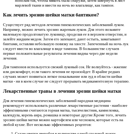
пополам так, чтобы мякоть была снаружи, затем завернуть в лист
марлевой ткани и ввести на ночь во влагалище, как тампон.
Как лечить эрозию шейки матки бантиком?
Существует ряд методов лечения гинекологических заболеваний луком.
Например, можно лечить эрозию жареным луком. Для этого возьмите
маленькую продолговатую луковицу, проделав ее в верхнем отверстии, и
залейте жидким медом. Затем его запекают, дают остыть, заматывают
бинтами, оставляя небольшую повязку на хвосте. Запеченный на ночь лук
следует ввести во влагалище в виде тампона. В большинстве случаев
первые положительные результаты лечения видны через две недели
лечения.
Для тампонов используется свежий луковый сок. Не волнуйтесь - жжение
или дискомфорт, если такого лечения не произойдет. В крайне редких
случаях может появиться легкое покалывание или зуд в области шейки
матки - ни в коем случае не следует прерывать медикаментозную терапию.
Лекарственные травы в лечении эрозии шейки матки
Для лечения гинекологических заболеваний народная медицина
рекомендует использовать различные лекарственные растения - наиболее
эффективными считаются горная матка, тысячелистник, камнеломка,
календула, корень аира, ромашка и некоторые другие.Кроме того, лечить
эрозию шейки матки можно картофелем или чесноком, которые есть на
любой кухне. Вот несколько эффективных рецептов:
Сухие цветки зверобоя в количестве одной столовой ложки