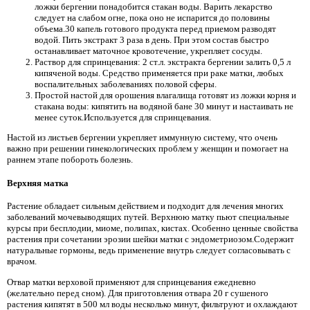
ложки бергении понадобится стакан воды. Варить лекарство
следует на слабом огне, пока оно не испарится до половины
объема.30 капель готового продукта перед приемом разводят
водой. Пить экстракт 3 раза в день. При этом состав быстро
останавливает маточное кровотечение, укрепляет сосуды.
Раствор для спринцевания: 2 ст.л. экстракта бергении залить 0,5 л
кипяченой воды. Средство применяется при раке матки, любых
воспалительных заболеваниях половой сферы.
Простой настой для орошения влагалища готовят из ложки корня и
стакана воды: кипятить на водяной бане 30 минут и настаивать не
менее суток.Используется для спринцевания.
Настой из листьев бергении укрепляет иммунную систему, что очень
важно при решении гинекологических проблем у женщин и помогает на
раннем этапе побороть болезнь.
Верхняя матка
Растение обладает сильным действием и подходит для лечения многих
заболеваний мочевыводящих путей. Верхнюю матку пьют специальные
курсы при бесплодии, миоме, полипах, кистах. Особенно ценные свойства
растения при сочетании эрозии шейки матки с эндометриозом.Содержит
натуральные гормоны, ведь применение внутрь следует согласовывать с
врачом.
Отвар матки верховой применяют для спринцевания ежедневно
(желательно перед сном). Для приготовления отвара 20 г сушеного
растения кипятят в 500 мл воды несколько минут, фильтруют и охлаждают