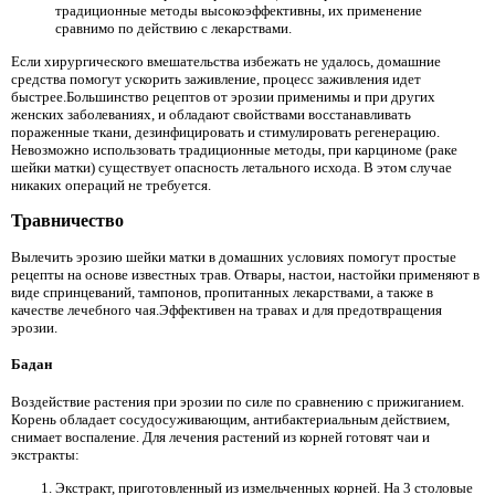
традиционные методы высокоэффективны, их применение
сравнимо по действию с лекарствами.
Если хирургического вмешательства избежать не удалось, домашние
средства помогут ускорить заживление, процесс заживления идет
быстрее.Большинство рецептов от эрозии применимы и при других
женских заболеваниях, и обладают свойствами восстанавливать
пораженные ткани, дезинфицировать и стимулировать регенерацию.
Невозможно использовать традиционные методы, при карциноме (раке
шейки матки) существует опасность летального исхода. В этом случае
никаких операций не требуется.
Травничество
Вылечить эрозию шейки матки в домашних условиях помогут простые
рецепты на основе известных трав. Отвары, настои, настойки применяют в
виде спринцеваний, тампонов, пропитанных лекарствами, а также в
качестве лечебного чая.Эффективен на травах и для предотвращения
эрозии.
Бадан
Воздействие растения при эрозии по силе по сравнению с прижиганием.
Корень обладает сосудосуживающим, антибактериальным действием,
снимает воспаление. Для лечения растений из корней готовят чаи и
экстракты:
Экстракт, приготовленный из измельченных корней. На 3 столовые