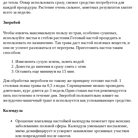
до тепла. Отвар использовать сразу, свежее средство потребуется для
каждой процедуры. Растение очень сильное, заметных результатов хватит
всего за неделю.
Зверобой
Чтобы извлечь максимальную пользу из трав, особенно сушеных,
используйте листья и стебли растения.Готовый настой процедить и
использовать по назначению. Так трава даст настой полезных веществ, и
они не успеют разложиться от перегрева. Приготовить настои таким
способом:
Измельчить сухую зелень, залить водой.
Довести до кипения и сразу снять с огня.
Оставить еще минимум на 15 мин.
Для обработки зверобоем по такому же принципу готовят настой: 1
столовая ложка травы на 0,5 л воды. Спринцевание можно проводить
длительно, курс длится до 3 недель.Один стакан настоя рекомендуется
пить постепенно в течение дня. Зверобой положительно влияет на
желудочно-кишечный тракт и используется как успокаивающее средство.
Календула
Орошение влагалища настойкой календулы помогает при женских
заболеваниях половой сферы. Календула уменьшает воспаление,
мягко дезинфицирует и ускоряет заживление эрозивных участков
или повреждений после ожогов.