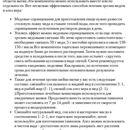
области матки.Эти компоненты можно использовать вместе или по
отдельности. Вот несколько эффективных способов лечения эрозии медом
и алоэ вера:
Медовые спринцевания для приготовления пищи нужно развести
столовую ложку меда в стакане теплой воды, после чего проводить
спринцевания полученным раствором дважды в день.
Усилить эффект можно медовым спринцеванием, если еще лечить
эрозию медовыми свечами. Их легко приготовить самостоятельно -
необходимо смешать 50 г меда, 5 г настойки прополиса и около 130-
150 г масла.Все компоненты тщательно перемешивают и помещают
на водяную баню до полного растворения. Затем нужно поставить
средство в холодильник и после того, как оно остынет - скрутить
смесь небольшими кусочками в виде свечей. Свечи рекомендуется
ставить ежедневно, неделями. Как правило, по истечении этого
срока достигаются значительные положительные результаты
лечения.
Также для лечения эрозии шейки матки у вас есть следующие
составы: смешайте сок каланхоэ и жидкий мед в соотношении 3: 1,
мед и рыбий жир (1: 1), свежий сок алоэ вера и мед (2: 1).
).Приготовленные лечебные композиции используются для
ежедневных мазков. Продолжительность использования тампонов
может составлять от 7 до 14 дней - в зависимости от скорости
процесса выздоровления.
Смешайте натуральный мед, сок алоэ и касторовое масло в
соотношении 1: 2: 1, все тщательно перемешайте, затем
используйте для изготовления тампонов. Алоэ можно использовать
в чистом виде - достаточно всего лишь разорвать лист растения