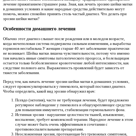
лечение прижиганием страшнее рака. Зная, как лечить эрозию шейки матки
в домашних условиях и какие народные средства действительно могут
помочь, можно спокойно принять столь частый диагноз. Что делать при
эрозии шейки матки?
Особенности домашнего лечения
Обычно этот диагноз слышат после рождения или в молодом возрасте,
когда мочеполовая система подвержена сильным изменениям, а выработка
гормонов нестабильна.У женщин старше 40 лет заболевание практически
не возникает. Шейка матки лишена чувствительности, потому что именно
там начались явные симптомы патологического процесса, и болельщицам
остается только безболезненное кровотечение любой интенсивности, как
следствие полового акта. Выраженность проявлений будет зависеть от
тяжести заболевания.
Перед тем, как начать лечение эрозии шейки матки в домашних условиях,
следует проконсультироваться у гинеколога, который поставил диагноз.
Чтобы определить, какой вид эрозии обнаружил врач:
Псевдо (эктопия), часто не требующая лечения, будет предложено
регулярное наблюдение у гинеколога и общеукрепляющее средство
для повышения иммунитета, стабилизации гормонального фона.
Истинная эрозия - нарушение целостности тканей, изъязвление,
воспаление, требует комплексной терапии. Народное лечение в этом
случае может быть очень эффективным в сочетании с
противовоспалительными препаратами.
Неосложненная эрозия, протекающая без тревожных симптомов,