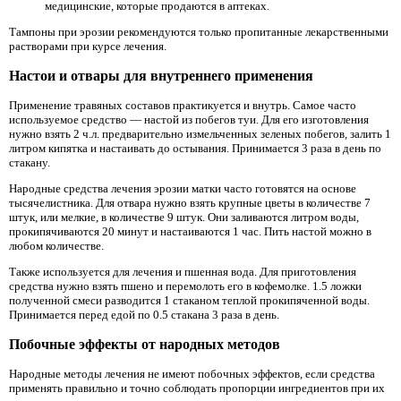
медицинские, которые продаются в аптеках.
Тампоны при эрозии рекомендуются только пропитанные лекарственными
растворами при курсе лечения.
Настои и отвары для внутреннего применения
Применение травяных составов практикуется и внутрь. Самое часто
используемое средство — настой из побегов туи. Для его изготовления
нужно взять 2 ч.л. предварительно измельченных зеленых побегов, залить 1
литром кипятка и настаивать до остывания. Принимается 3 раза в день по
стакану.
Народные средства лечения эрозии матки часто готовятся на основе
тысячелистника. Для отвара нужно взять крупные цветы в количестве 7
штук, или мелкие, в количестве 9 штук. Они заливаются литром воды,
прокипячиваются 20 минут и настаиваются 1 час. Пить настой можно в
любом количестве.
Также используется для лечения и пшенная вода. Для приготовления
средства нужно взять пшено и перемолоть его в кофемолке. 1.5 ложки
полученной смеси разводится 1 стаканом теплой прокипяченной воды.
Принимается перед едой по 0.5 стакана 3 раза в день.
Побочные эффекты от народных методов
Народные методы лечения не имеют побочных эффектов, если средства
применять правильно и точно соблюдать пропорции ингредиентов при их