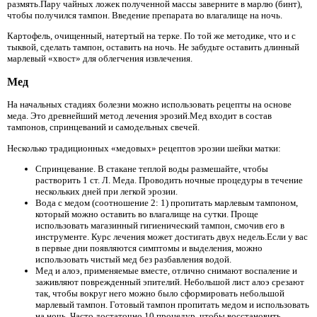
размять.Пару чайных ложек полученной массы заверните в марлю (бинт),
чтобы получился тампон. Введение препарата во влагалище на ночь.
Картофель, очищенный, натертый на терке. По той же методике, что и с
тыквой, сделать тампон, оставить на ночь. Не забудьте оставить длинный
марлевый «хвост» для облегчения извлечения.
Мед
На начальных стадиях болезни можно использовать рецепты на основе
меда. Это древнейший метод лечения эрозий.Мед входит в состав
тампонов, спринцеваний и самодельных свечей.
Несколько традиционных «медовых» рецептов эрозии шейки матки:
Спринцевание. В стакане теплой воды размешайте, чтобы
растворить 1 ст. Л. Меда. Проводить ночные процедуры в течение
нескольких дней при легкой эрозии.
Вода с медом (соотношение 2: 1) пропитать марлевым тампоном,
который можно оставить во влагалище на сутки. Проще
использовать магазинный гигиенический тампон, смочив его в
инструменте. Курс лечения может достигать двух недель.Если у вас
в первые дни появляются симптомы и выделения, можно
использовать чистый мед без разбавления водой.
Мед и алоэ, применяемые вместе, отлично снимают воспаление и
заживляют поврежденный эпителий. Небольшой лист алоэ срезают
так, чтобы вокруг него можно было сформировать небольшой
марлевый тампон. Готовый тампон пропитать медом и использовать
на ночь. Часто достаточно 10 процедур, чтобы восстановить