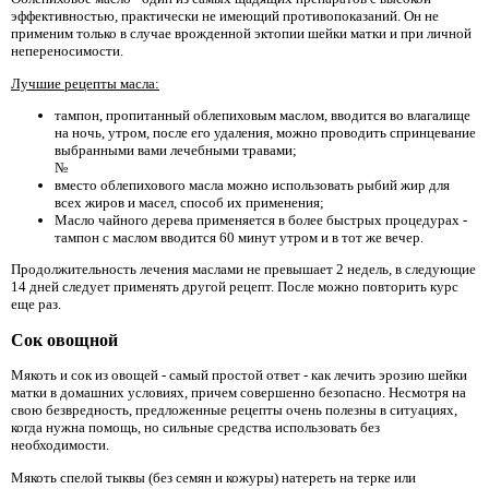
эффективностью, практически не имеющий противопоказаний. Он не
применим только в случае врожденной эктопии шейки матки и при личной
непереносимости.
Лучшие рецепты масла:
тампон, пропитанный облепиховым маслом, вводится во влагалище
на ночь, утром, после его удаления, можно проводить спринцевание
выбранными вами лечебными травами;
№
вместо облепихового масла можно использовать рыбий жир для
всех жиров и масел, способ их применения;
Масло чайного дерева применяется в более быстрых процедурах -
тампон с маслом вводится 60 минут утром и в тот же вечер.
Продолжительность лечения маслами не превышает 2 недель, в следующие
14 дней следует применять другой рецепт. После можно повторить курс
еще раз.
Сок овощной
Мякоть и сок из овощей - самый простой ответ - как лечить эрозию шейки
матки в домашних условиях, причем совершенно безопасно. Несмотря на
свою безвредность, предложенные рецепты очень полезны в ситуациях,
когда нужна помощь, но сильные средства использовать без
необходимости.
Мякоть спелой тыквы (без семян и кожуры) натереть на терке или