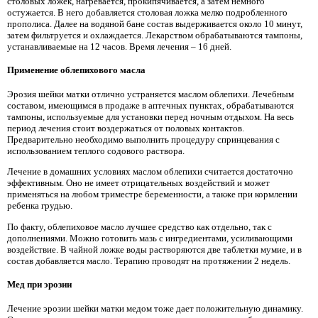
столовых ложек, нагревается, прокипячивается, а затем немного
остужается. В него добавляется столовая ложка мелко подробленного
прополиса. Далее на водяной бане состав выдерживается около 10 минут,
затем фильтруется и охлаждается. Лекарством обрабатываются тампоны,
устанавливаемые на 12 часов. Время лечения – 16 дней.
Применение облепихового масла
Эрозия шейки матки отлично устраняется маслом облепихи. Лечебным
составом, имеющимся в продаже в аптечных пунктах, обрабатываются
тампоны, используемые для установки перед ночным отдыхом. На весь
период лечения стоит воздержаться от половых контактов.
Предварительно необходимо выполнить процедуру спринцевания с
использованием теплого содового раствора.
Лечение в домашних условиях маслом облепихи считается достаточно
эффективным. Оно не имеет отрицательных воздействий и может
применяться на любом триместре беременности, а также при кормлении
ребенка грудью.
По факту, облепиховое масло лучшее средство как отдельно, так с
дополнениями. Можно готовить мазь с ингредиентами, усиливающими
воздействие. В чайной ложке воды растворяются две таблетки мумие, и в
состав добавляется масло. Терапию проводят на протяжении 2 недель.
Мед при эрозии
Лечение эрозии шейки матки медом тоже дает положительную динамику.