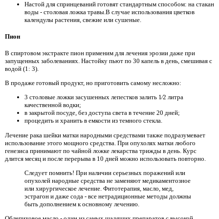
Настой для спринцеваний готовят стандартным способом: на стакан
воды - столовая ложка травы.В случае использования цветков
календулы растения, свежие или сушеные.
Пион
В спиртовом экстракте пион применим для лечения эрозии даже при
запущенных заболеваниях. Настойку пьют по 30 капель в день, смешивая с
водой (1: 3).
В продаже готовый продукт, но приготовить самому несложно:
3 столовые ложки засушенных лепестков залить 1⁄2 литра
качественной водки;
в закрытой посуде, без доступа света в течение 20 дней;
процедить и хранить в емкости из темного стекла.
Лечение рака шейки матки народными средствами также подразумевает
использование этого мощного средства. При опухолях матки любого
генезиса принимают по чайной ложке лекарства трижды в день. Курс
длится месяц и после перерыва в 10 дней можно использовать повторно.
Следует помнить! При наличии серьезных поражений или
опухолей народные средства не заменяют медикаментозное
или хирургическое лечение. Фитотерапия, масло, мед,
эстрагон и даже сода - все нетрадиционные методы должны
быть дополнением к основному лечению.
Облепиховое масло - один из самых щадящих препаратов с высокой