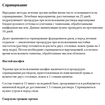
Спринцевание
Народные методы лечения эрозии шейки матки часто основываются на
спринцеваниях. Лечебные мероприятия, рассчитанные на 25 дней,
подразумевают процедуры при использовании раствора марганцовки
бледно-розового оттенка в сочетании с тампонами, обработанными
камфорным маслом. Данные манипуляции нужно проводить на протяжении
10 дней.
Далее применяются спринцевание фурацилином днем, а перед ночным
отдыхом — аналогичные процедуры при использовании настойки
чистотела (раствор готовится из расчета двух столовых ложек травы на 1
литр воды). Потом необходимо спринцеваться марганцовкой, а в ночное
время использовать тампоны, обработанные маслом облепихи.
Настой шалфея
Терапия при использовании шалфея заключается в процедурах
спринцевания раствором, приготовленным из измельченной травы в
количестве двух столовых ложек и 1 стакана кипятка.
Состав томится 15 минут на водяной бане, процеживается и разбавляется
кипяченой водой до достижения 1.5 стакана раствора. Спринцеваться
нужно утром и перед сном.
Скорлупа грецких орехов