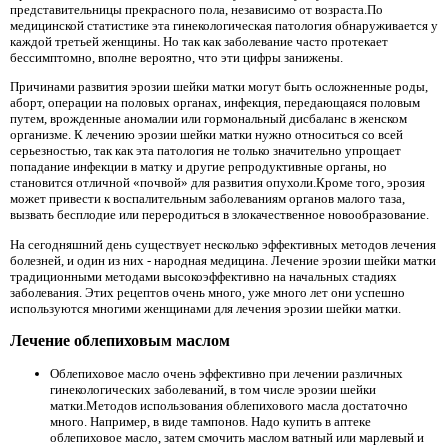
представительницы прекрасного пола, независимо от возраста.По
медицинской статистике эта гинекологическая патология обнаруживается у
каждой третьей женщины. Но так как заболевание часто протекает
бессимптомно, вполне вероятно, что эти цифры занижены.
Причинами развития эрозии шейки матки могут быть осложненные роды,
аборт, операции на половых органах, инфекция, передающаяся половым
путем, врожденные аномалии или гормональный дисбаланс в женском
организме. К лечению эрозии шейки матки нужно относиться со всей
серьезностью, так как эта патология не только значительно упрощает
попадание инфекции в матку и другие репродуктивные органы, но
становится отличной «почвой» для развития опухоли.Кроме того, эрозия
может привести к воспалительным заболеваниям органов малого таза,
вызвать бесплодие или переродиться в злокачественное новообразование.
На сегодняшний день существует несколько эффективных методов лечения
болезней, и один из них - народная медицина. Лечение эрозии шейки матки
традиционными методами высокоэффективно на начальных стадиях
заболевания. Этих рецептов очень много, уже много лет они успешно
используются многими женщинами для лечения эрозии шейки матки.
Лечение облепиховым маслом
Облепиховое масло очень эффективно при лечении различных
гинекологических заболеваний, в том числе эрозии шейки
матки.Методов использования облепихового масла достаточно
много. Например, в виде тампонов. Надо купить в аптеке
облепиховое масло, затем смочить маслом ватный или марлевый и