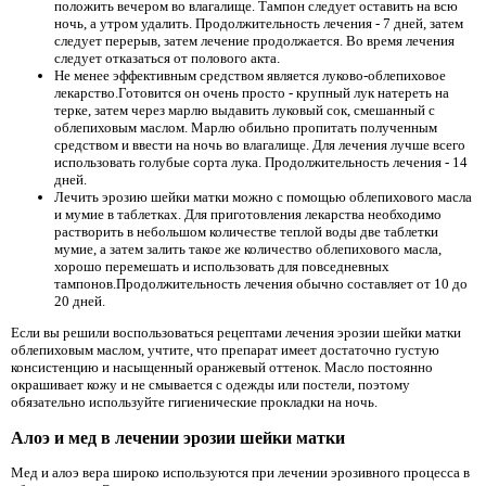
положить вечером во влагалище. Тампон следует оставить на всю
ночь, а утром удалить. Продолжительность лечения - 7 дней, затем
следует перерыв, затем лечение продолжается. Во время лечения
следует отказаться от полового акта.
Не менее эффективным средством является луково-облепиховое
лекарство.Готовится он очень просто - крупный лук натереть на
терке, затем через марлю выдавить луковый сок, смешанный с
облепиховым маслом. Марлю обильно пропитать полученным
средством и ввести на ночь во влагалище. Для лечения лучше всего
использовать голубые сорта лука. Продолжительность лечения - 14
дней.
Лечить эрозию шейки матки можно с помощью облепихового масла
и мумие в таблетках. Для приготовления лекарства необходимо
растворить в небольшом количестве теплой воды две таблетки
мумие, а затем залить такое же количество облепихового масла,
хорошо перемешать и использовать для повседневных
тампонов.Продолжительность лечения обычно составляет от 10 до
20 дней.
Если вы решили воспользоваться рецептами лечения эрозии шейки матки
облепиховым маслом, учтите, что препарат имеет достаточно густую
консистенцию и насыщенный оранжевый оттенок. Масло постоянно
окрашивает кожу и не смывается с одежды или постели, поэтому
обязательно используйте гигиенические прокладки на ночь.
Алоэ и мед в лечении эрозии шейки матки
Мед и алоэ вера широко используются при лечении эрозивного процесса в