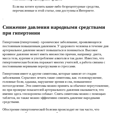
Если вы хотите купить какие-либо безрецептурные средства,
перечисленные в этой статье, они доступны в Интернете.
.
Снижение давления народными средствами
при гипертонии
Гипертония (гипертония) - хроническое заболевание, проявляющееся
постоянным повышенным давлением. У здорового человека в течение дня
артериальное давление может повышаться и понижаться. Высокое
кровяное давление может иметь множество причин, например: диета,
масса тела, курение и употребление алкоголя и так далее. Известно, что
гипертоническая болезнь поражает многих учителей, а работа связана с
постоянными нервными перегрузками и стрессами.
Гипертония имеет и другие симптомы, которые зависят от стадии
заболевания. Серьезнее лечить такие симптомы, как: головокружение,
головные боли, одышка, нарушение зрения и сна, повышенное
потоотделение. Эти симптомы можно принять за обычное переутомление,
но при проверке показателей артериального давления оказывается, что
именно здесь «похоронена собака». Снять симптомы можно с помощью
таблеток, но также можно эффективно снизить давление народными
средствами.
Обострение гипертонической болезни происходит не так часто, что