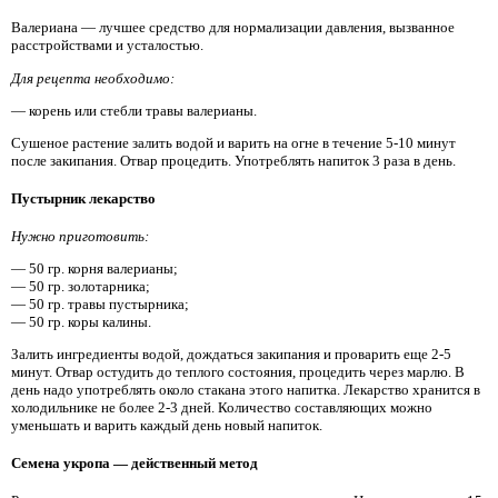
Валериана — лучшее средство для нормализации давления, вызванное
расстройствами и усталостью.
Для рецепта необходимо:
— корень или стебли травы валерианы.
Сушеное растение залить водой и варить на огне в течение 5-10 минут
после закипания. Отвар процедить. Употреблять напиток 3 раза в день.
Пустырник лекарство
Нужно приготовить:
— 50 гр. корня валерианы;
— 50 гр. золотарника;
— 50 гр. травы пустырника;
— 50 гр. коры калины.
Залить ингредиенты водой, дождаться закипания и проварить еще 2-5
минут. Отвар остудить до теплого состояния, процедить через марлю. В
день надо употреблять около стакана этого напитка. Лекарство хранится в
холодильнике не более 2-3 дней. Количество составляющих можно
уменьшать и варить каждый день новый напиток.
Семена укропа — действенный метод