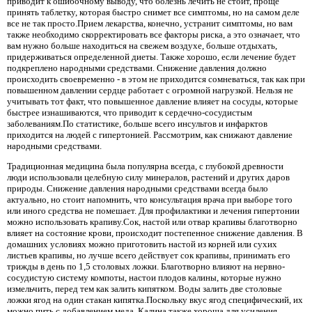
приводит к ошибочному выводу, что болезнь лечить не стоит, проще
принять таблетку, которая быстро снимет все симптомы, но на самом деле
все не так просто.Прием лекарства, конечно, устранит симптомы, но вам
также необходимо скорректировать все факторы риска, а это означает, что
вам нужно больше находиться на свежем воздухе, больше отдыхать,
придерживаться определенной диеты. Также хорошо, если лечение будет
подкреплено народными средствами. Снижение давления должно
происходить своевременно - в этом не приходится сомневаться, так как при
повышенном давлении сердце работает с огромной нагрузкой. Нельзя не
учитывать тот факт, что повышенное давление влияет на сосуды, которые
быстрее изнашиваются, что приводит к сердечно-сосудистым
заболеваниям.По статистике, больше всего инсультов и инфарктов
приходится на людей с гипертонией. Рассмотрим, как снижают давление
народными средствами.
Традиционная медицина была популярна всегда, с глубокой древности
люди использовали целебную силу минералов, растений и других даров
природы. Снижение давления народными средствами всегда было
актуально, но стоит напомнить, что консультация врача при выборе того
или иного средства не помешает. Для профилактики и лечения гипертонии
можно использовать крапиву.Сок, настой или отвар крапивы благотворно
влияет на состояние крови, происходит постепенное снижение давления. В
домашних условиях можно приготовить настой из корней или сухих
листьев крапивы, но лучше всего действует сок крапивы, принимать его
трижды в день по 1,5 столовых ложки. Благотворно влияют на нервно-
сосудистую систему компоты, настои плодов калины, которые нужно
измельчить, перед тем как залить кипятком. Воды залить две столовые
ложки ягод на один стакан кипятка.Поскольку вкус ягод специфический, их
можно пить с добавлением меда. Калина также хороша для усиления