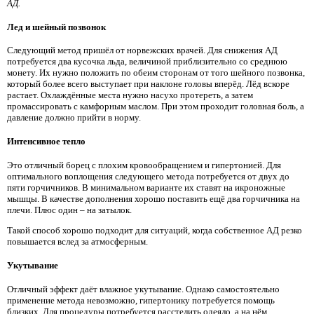
АД.
Лед и шейный позвонок
Следующий метод пришёл от норвежских врачей. Для снижения АД
потребуется два кусочка льда, величиной приблизительно со среднюю
монету. Их нужно положить по обеим сторонам от того шейного позвонка,
который более всего выступает при наклоне головы вперёд. Лёд вскоре
растает. Охлаждённые места нужно насухо протереть, а затем
промассировать с камфорным маслом. При этом проходит головная боль, а
давление должно прийти в норму.
Интенсивное тепло
Это отличный борец с плохим кровообращением и гипертонией. Для
оптимального воплощения следующего метода потребуется от двух до
пяти горчичников. В минимальном варианте их ставят на икроножные
мышцы. В качестве дополнения хорошо поставить ещё два горчичника на
плечи. Плюс один – на затылок.
Такой способ хорошо подходит для ситуаций, когда собственное АД резко
повышается вслед за атмосферным.
Укутывание
Отличный эффект даёт влажное укутывание. Однако самостоятельно
применение метода невозможно, гипертонику потребуется помощь
близких. Для процедуры потребуется расстелить одеяло, а на нём