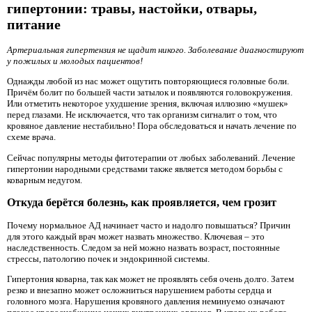
гипертонии: травы, настойки, отвары,
питание
Артериальная гипертензия не щадит никого. Заболевание диагностируют
у пожилых и молодых пациентов!
Однажды любой из нас может ощутить повторяющиеся головные боли.
Причём болит по большей части затылок и появляются головокружения.
Или отметить некоторое ухудшение зрения, включая иллюзию «мушек»
перед глазами. Не исключается, что так организм сигналит о том, что
кровяное давление нестабильно! Пора обследоваться и начать лечение по
схеме врача.
Сейчас популярны методы фитотерапии от любых заболеваний. Лечение
гипертонии народными средствами также является методом борьбы с
коварным недугом.
Откуда берётся болезнь, как проявляется, чем грозит
Почему нормальное АД начинает часто и надолго повышаться? Причин
для этого каждый врач может назвать множество. Ключевая – это
наследственность. Следом за ней можно назвать возраст, постоянные
стрессы, патологию почек и эндокринной системы.
Гипертония коварна, так как может не проявлять себя очень долго. Затем
резко и внезапно может осложниться нарушением работы сердца и
головного мозга. Нарушения кровяного давления неминуемо означают