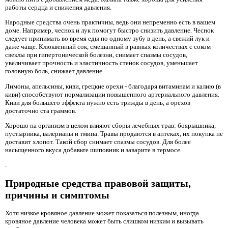
работы сердца и снижения давления.
Народные средства очень практичны, ведь они непременно есть в вашем
доме. Например, чеснок и лук помогут быстро снизить давление. Чеснок
следует принимать во время еды по одному зубу в день, а свежий лук и
даже чаще. Клюквенный сок, смешанный в равных количествах с соком
свеклы при гипертонической болезни, снимает спазмы сосудов,
увеличивает прочность и эластичность стенок сосудов, уменьшает
головную боль, снижает давление.
Лимоны, апельсины, киви, грецкие орехи - благодаря витаминам и калию (в
киви) способствуют нормализации повышенного артериального давления.
Киви для большего эффекта нужно есть трижды в день, а орехов
достаточно ста граммов.
Хорошо на организм в целом влияют сборы лечебных трав: боярышника,
пустырника, валерианы и тмина. Травы продаются в аптеках, их покупка не
доставит хлопот. Такой сбор снимает спазмы сосудов. Для более
насыщенного вкуса добавьте шиповник и заварите в термосе.
.
Природные средства правовой защиты,
причины и симптомы
Хотя низкое кровяное давление может показаться полезным, иногда
кровяное давление человека может быть слишком низким и вызывать