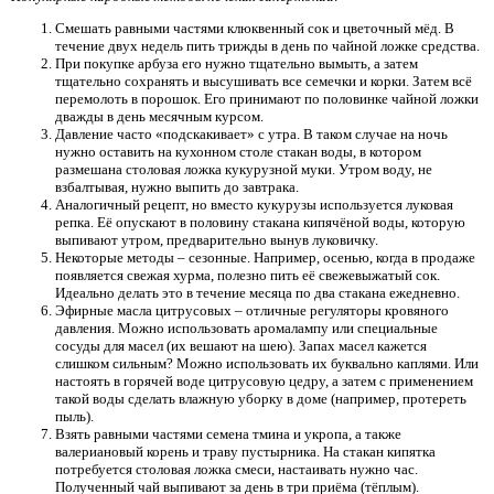
Смешать равными частями клюквенный сок и цветочный мёд. В
течение двух недель пить трижды в день по чайной ложке средства.
При покупке арбуза его нужно тщательно вымыть, а затем
тщательно сохранять и высушивать все семечки и корки. Затем всё
перемолоть в порошок. Его принимают по половинке чайной ложки
дважды в день месячным курсом.
Давление часто «подскакивает» с утра. В таком случае на ночь
нужно оставить на кухонном столе стакан воды, в котором
размешана столовая ложка кукурузной муки. Утром воду, не
взбалтывая, нужно выпить до завтрака.
Аналогичный рецепт, но вместо кукурузы используется луковая
репка. Её опускают в половину стакана кипячёной воды, которую
выпивают утром, предварительно вынув луковичку.
Некоторые методы – сезонные. Например, осенью, когда в продаже
появляется свежая хурма, полезно пить её свежевыжатый сок.
Идеально делать это в течение месяца по два стакана ежедневно.
Эфирные масла цитрусовых – отличные регуляторы кровяного
давления. Можно использовать аромалампу или специальные
сосуды для масел (их вешают на шею). Запах масел кажется
слишком сильным? Можно использовать их буквально каплями. Или
настоять в горячей воде цитрусовую цедру, а затем с применением
такой воды сделать влажную уборку в доме (например, протереть
пыль).
Взять равными частями семена тмина и укропа, а также
валериановый корень и траву пустырника. На стакан кипятка
потребуется столовая ложка смеси, настаивать нужно час.
Полученный чай выпивают за день в три приёма (тёплым).