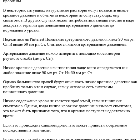
проблемы.
В некоторых ситуациях натуральные растворы могут повысить низкое
кровяное давление и облегчить некоторые из сопутствующих ему
симптомов. В других случаях может потребоваться вмешательство в виде
лекарств и терапии для повышения артериального давления до
нормального уровня.
Поделиться на Pinterest Показания артериального давления ниже 90 мм рт.
Ст. И выше 60 мм рт. Ст. Считаются низким артериальным давлением.
Артериальное давление можно измерить с помощью миллиметров
ртутного столба (мм рт. Ст.).
Низкое кровяное давление или гипотония чаще всего определяется как
любое значение ниже 90 мм рт. Ст. На 60 мм рт. Ст.
Однако большинство врачей будут описывать низкое кровяное давление как
проблему только в том случае, если у человека есть симптомы
пониженного давления.
Низкое содержание крови не является проблемой, если нет никаких
симптомов. Однако, когда низкое кровяное давление вызывает симптомы,
это может быть признаком того, что к органам поступает недостаточно
крови.
Если это происходит слишком долго, это может привести к серьезным
последствиям, в том числе:
Большинству людей с низким кровяным давлением не нужны лекарства или