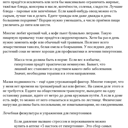
него придётся исключить или хотя бы максимально ограничить жирные,
тяжёлые блюда, консервы в масле, копчёности, соленья, сладости. Лучшие
блюда – паровые или запечённые. Если какой-нибудь овощ можно есть
сырым, лучше так и делать. Едите трижды или даже дважды в день
большими порциями? Порции нужно уменьшить, а число приёмов пищи
увеличить до пяти или шести.
Многие любят крепкий чай, а кофе пьют буквально литрами. Такую
пищевую привычку тоже придётся скорректировать. Хотя бы раз в день
нужно заменить кофе или обычный чай травяным. Полезнее всего
лекарственная таволга, белая омела и боярышник. У последних двух
растений соки не менее хороши для профилактики и лечения гипертензии.
Масса тела должна быть в норме. Если вес в избытке,
гипертония придёт практически неминуемо. Бывает, что
лишний вес становится следствием какого-либо заболевания.
Значит, необходима терапия и в этом направлении.
Малая подвижность – ещё один угрожающий фактор. Многие говорят, что
у меня нет времени на тренажёрный зал или фитнес. На самом деле этого и
не требуется. Ездите на общественном транспорте, выходите на одну
остановку раньше, идите от метро до дома кружным путём. А если в доме
есть лифт, то можно от него отказаться и ходить по лестнице. Физические
нагрузки должны быть посильными, не изматывающими, но ежедневными.
Лечебная физкультура и упражнения для гипертоников
Если давление вызвано стрессом и переживанием можно
купить в аптеке «5 настоек от гипертонии». Это сбор самых