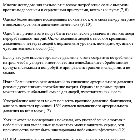
Многие исследования связывают высокое потребление соли с высоким
кровяным давлением и сердечными приступами, включая инсульт (7, 8).
Однако более поздние исследования показывают, что связь между натрием
и высоким кровяным давлением менее ясна (9, 10).
Одной из причин этого могут быть генетические различия в том, как люди
перерабатывают натрий. Около половины людей с высоким кровяным
давлением и четверть людей с нормальным уровнем, по-видимому, имеют
чувствительность к соли (11).
Если у вас уже высокое кровяное давление, стоит сократить потребление
натрия, чтобы увидеть, имеет ли это значение.Замените обработанные
продукты свежими и попробуйте приправлять травами и специями, а не
солью.
Итог
: Большинство рекомендаций по снижению артериального давления
рекомендуют снизить потребление натрия. Однако эта рекомендация
может иметь наибольший смысл для людей, чувствительных к соли.
Употребление алкоголя может повысить кровяное давление. Фактически,
алкоголь является причиной 16% случаев повышенного артериального
давления во всем мире (12).
Хотя некоторые исследования показали, что употребление алкоголя в
небольших или умеренных количествах может защитить сердце, эти
преимущества могут быть нивелированы побочными эффектами (12).
В США умеренное употребление алкоголя определяется как не более