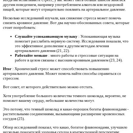
другим поведением, например употреблением алкоголя или нездоровой
пищей, которые могут отрицательно повлиять на артериальное давление.
Несколько исследований изучали, как снижение стресса может помочь
снизить кровяное давление. Вот два научно-обоснованных совета, которые
стоит попробовать:
Слушайте успокаивающую музыку
: Успокаивающая музыка
помогает расслабить нервную систему. Исследования показали, что
это эффективное дополнение к другим методам лечения
артериального давления (21, 22).
Работайте меньше
: много работы и стрессовые ситуации на
работе в целом связаны с высоким кровяным давлением (23, 24).
Итог
: Хронический стресс может способствовать повышению
артериального давления. Может помочь найти способы справиться со
стрессом.
Вот совет, от которого действительно можно отстать.
Хотя употребление большого количества темного шоколада, вероятно, не
поможет вашему сердцу, небольшие количества могут.
Это потому, что темный шоколад и какао-порошок богаты флавоноидами -
растительными соединениями, вызывающими расширение кровеносных
сосудов (25).
Обзор исследований показал, что какао, богатое флавоноидами, улучшило
несколько показателей здоровья сердца в краткосрочной перспективе,