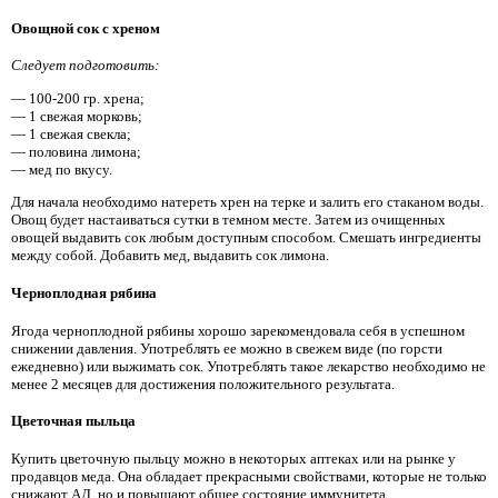
Овощной сок с хреном
Следует подготовить:
— 100-200 гр. хрена;
— 1 свежая морковь;
— 1 свежая свекла;
— половина лимона;
— мед по вкусу.
Для начала необходимо натереть хрен на терке и залить его стаканом воды.
Овощ будет настаиваться сутки в темном месте. Затем из очищенных
овощей выдавить сок любым доступным способом. Смешать ингредиенты
между собой. Добавить мед, выдавить сок лимона.
Черноплодная рябина
Ягода черноплодной рябины хорошо зарекомендовала себя в успешном
снижении давления. Употреблять ее можно в свежем виде (по горсти
ежедневно) или выжимать сок. Употреблять такое лекарство необходимо не
менее 2 месяцев для достижения положительного результата.
Цветочная пыльца
Купить цветочную пыльцу можно в некоторых аптеках или на рынке у
продавцов меда. Она обладает прекрасными свойствами, которые не только
снижают АД, но и повышают общее состояние иммунитета.