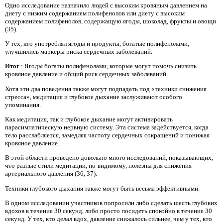
Одно исследование назначило людей с высоким кровяным давлением на
диету с низким содержанием полифенолов или диету с высоким
содержанием полифенолов, содержащую ягоды, шоколад, фрукты и овощи
(35).
У тех, кто употреблял ягоды и продукты, богатые полифенолами,
улучшились маркеры риска сердечных заболеваний.
Итог
: Ягоды богаты полифенолами, которые могут помочь снизить
кровяное давление и общий риск сердечных заболеваний.
Хотя эти два поведения также могут подпадать под «техники снижения
стресса», медитация и глубокое дыхание заслуживают особого
упоминания.
Как медитация, так и глубокое дыхание могут активировать
парасимпатическую нервную систему. Эта система задействуется, когда
тело расслабляется, замедляя частоту сердечных сокращений и понижая
кровяное давление.
В этой области проведено довольно много исследований, показывающих,
что разные стили медитации, по-видимому, полезны для снижения
артериального давления (36, 37).
Техники глубокого дыхания также могут быть весьма эффективными.
В одном исследовании участников попросили либо сделать шесть глубоких
вдохов в течение 30 секунд, либо просто посидеть спокойно в течение 30
секунд. У тех, кто делал вдох, давление снижалось сильнее, чем у тех, кто