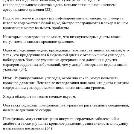
сахаросодержащего напитка в день меньше связано с понижением
артериального давления (33).
И дело не только в сахаре - все рафинированные углеводы, например те,
которые содержатся в белой муке, быстро превращаются в сахар в вашем
кровотоке и могут вызывать проблемы.
Некоторые исследования показали, что низкоуглеводные диеты также
могут помочь снизить кровяное давление.
Одно исследование людей, проходящих терапию статинами, показало, что
у тех, кто придерживался 6-недельной диеты с ограничением углеводов,
наблюдалось большее улучшение артериального давления и других
маркеров сердечных заболеваний, чем у людей, которые не ограничивали
углеводы (34).
Итог
: Рафинированные углеводы, особенно сахар, могут повышать
кровяное давление. Некоторые исследования показали, что диета с низким
содержанием углеводов может помочь снизить ваш уровень.
Ягоды обладают не только сочным вкусом.
Они также содержат полифенолы, натуральные растительные соединения,
полезные для вашего сердца.
Полифенолы могут снизить риск инсульта, сердечных заболеваний и
диабета, а также улучшить кровяное давление, резистентность к инсулину
и системные воспаления (34).