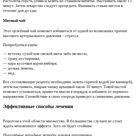
Растолочь горсть семян и залить их стаканом кипятка. Настаивать около 15
минут. Затем лекарство следует процедить. Выпивать стакан настоя в
течение дня до еды.
Мятный чай
Этот целебный чай поможет избавиться от одной из возможных причин
высокого артериального давления – стресса.
Потребуется взять:
— веточку сухой или свежей мяты либо мелиссы;
— траву пустырника;
— пара кусочков корня имбиря;
— долька лимона;
— мед.
Все составляющие рецепта необходимо залить горячей водой (не кипящей),
затем настаивать, накрыв чашку крышкой около 10 минут. Такой настой
поможет успокоиться, привести мысли в порядок и избавить от нервного
напряжения. Спокойствие в свою очередь приведет к снижению давления.
Эффективные способы лечения
Рецептов в этой области множество. В большинстве случаев не стоит
ждать мгновенного эффекта. Зато он будет стойким.
Популярные народные методы лечения гипертонии: