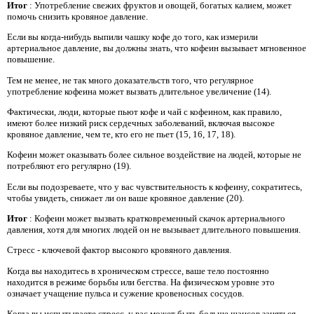
Итог
: Употребление свежих фруктов и овощей, богатых калием, может
помочь снизить кровяное давление.
Если вы когда-нибудь выпили чашку кофе до того, как измерили
артериальное давление, вы должны знать, что кофеин вызывает мгновенное
повышение.
Тем не менее, не так много доказательств того, что регулярное
употребление кофеина может вызвать длительное увеличение (14).
Фактически, люди, которые пьют кофе и чай с кофеином, как правило,
имеют более низкий риск сердечных заболеваний, включая высокое
кровяное давление, чем те, кто его не пьет (15, 16, 17, 18).
Кофеин может оказывать более сильное воздействие на людей, которые не
потребляют его регулярно (19).
Если вы подозреваете, что у вас чувствительность к кофеину, сократитесь,
чтобы увидеть, снижает ли он ваше кровяное давление (20).
Итог
: Кофеин может вызвать кратковременный скачок артериального
давления, хотя для многих людей он не вызывает длительного повышения.
Стресс - ключевой фактор высокого кровяного давления.
Когда вы находитесь в хроническом стрессе, ваше тело постоянно
находится в режиме борьбы или бегства. На физическом уровне это
означает учащение пульса и сужение кровеносных сосудов.
Когда вы испытываете стресс, у вас может быть больше шансов заняться