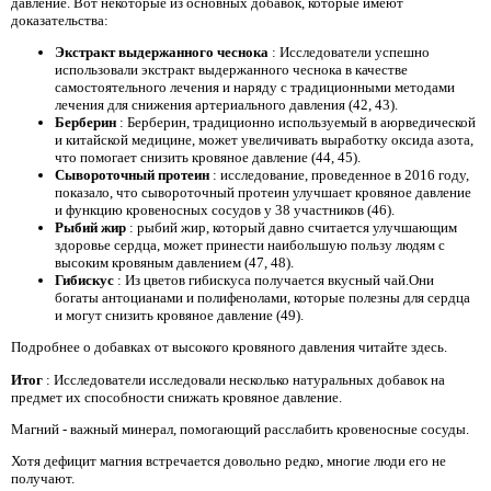
давление. Вот некоторые из основных добавок, которые имеют
доказательства:
Экстракт выдержанного чеснока
: Исследователи успешно
использовали экстракт выдержанного чеснока в качестве
самостоятельного лечения и наряду с традиционными методами
лечения для снижения артериального давления (42, 43).
Берберин
: Берберин, традиционно используемый в аюрведической
и китайской медицине, может увеличивать выработку оксида азота,
что помогает снизить кровяное давление (44, 45).
Сывороточный протеин
: исследование, проведенное в 2016 году,
показало, что сывороточный протеин улучшает кровяное давление
и функцию кровеносных сосудов у 38 участников (46).
Рыбий жир
: рыбий жир, который давно считается улучшающим
здоровье сердца, может принести наибольшую пользу людям с
высоким кровяным давлением (47, 48).
Гибискус
: Из цветов гибискуса получается вкусный чай.Они
богаты антоцианами и полифенолами, которые полезны для сердца
и могут снизить кровяное давление (49).
Подробнее о добавках от высокого кровяного давления читайте здесь.
Итог
: Исследователи исследовали несколько натуральных добавок на
предмет их способности снижать кровяное давление.
Магний - важный минерал, помогающий расслабить кровеносные сосуды.
Хотя дефицит магния встречается довольно редко, многие люди его не
получают.