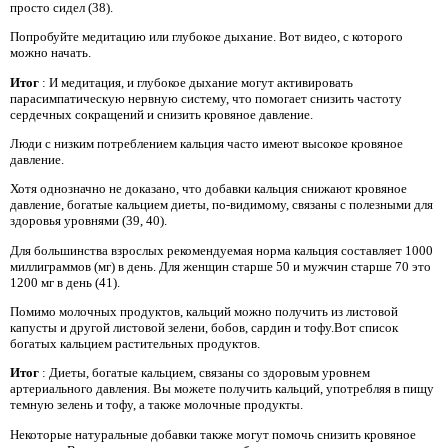
просто сидел (38).
Попробуйте медитацию или глубокое дыхание. Вот видео, с которого
можно начать.
Итог
: И медитация, и глубокое дыхание могут активировать
парасимпатическую нервную систему, что помогает снизить частоту
сердечных сокращений и снизить кровяное давление.
Люди с низким потреблением кальция часто имеют высокое кровяное
давление.
Хотя однозначно не доказано, что добавки кальция снижают кровяное
давление, богатые кальцием диеты, по-видимому, связаны с полезными для
здоровья уровнями (39, 40).
Для большинства взрослых рекомендуемая норма кальция составляет 1000
миллиграммов (мг) в день. Для женщин старше 50 и мужчин старше 70 это
1200 мг в день (41).
Помимо молочных продуктов, кальций можно получить из листовой
капусты и другой листовой зелени, бобов, сардин и тофу.Вот список
богатых кальцием растительных продуктов.
Итог
: Диеты, богатые кальцием, связаны со здоровым уровнем
артериального давления. Вы можете получить кальций, употребляя в пищу
темную зелень и тофу, а также молочные продукты.
Некоторые натуральные добавки также могут помочь снизить кровяное