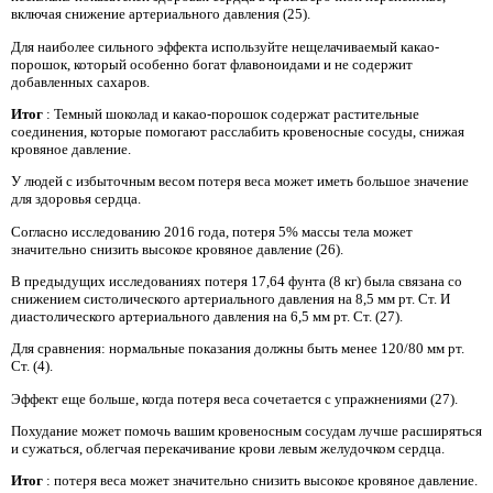
включая снижение артериального давления (25).
Для наиболее сильного эффекта используйте нещелачиваемый какао-
порошок, который особенно богат флавоноидами и не содержит
добавленных сахаров.
Итог
: Темный шоколад и какао-порошок содержат растительные
соединения, которые помогают расслабить кровеносные сосуды, снижая
кровяное давление.
У людей с избыточным весом потеря веса может иметь большое значение
для здоровья сердца.
Согласно исследованию 2016 года, потеря 5% массы тела может
значительно снизить высокое кровяное давление (26).
В предыдущих исследованиях потеря 17,64 фунта (8 кг) была связана со
снижением систолического артериального давления на 8,5 мм рт. Ст. И
диастолического артериального давления на 6,5 мм рт. Ст. (27).
Для сравнения: нормальные показания должны быть менее 120/80 мм рт.
Ст. (4).
Эффект еще больше, когда потеря веса сочетается с упражнениями (27).
Похудание может помочь вашим кровеносным сосудам лучше расширяться
и сужаться, облегчая перекачивание крови левым желудочком сердца.
Итог
: потеря веса может значительно снизить высокое кровяное давление.