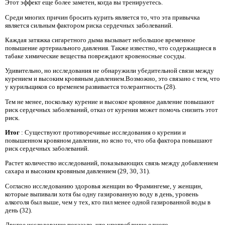
Этот эффект еще более заметен, когда вы тренируетесь.
Среди многих причин бросить курить является то, что эта привычка
является сильным фактором риска сердечных заболеваний.
Каждая затяжка сигаретного дыма вызывает небольшое временное
повышение артериального давления. Также известно, что содержащиеся в
табаке химические вещества повреждают кровеносные сосуды.
Удивительно, но исследования не обнаружили убедительной связи между
курением и высоким кровяным давлением.Возможно, это связано с тем, что
у курильщиков со временем развивается толерантность (28).
Тем не менее, поскольку курение и высокое кровяное давление повышают
риск сердечных заболеваний, отказ от курения может помочь снизить этот
риск.
Итог
: Существуют противоречивые исследования о курении и
повышенном кровяном давлении, но ясно то, что оба фактора повышают
риск сердечных заболеваний.
Растет количество исследований, показывающих связь между добавлением
сахара и высоким кровяным давлением (29, 30, 31).
Согласно исследованию здоровья женщин во Фрамингеме, у женщин,
которые выпивали хотя бы одну газированную воду в день, уровень
алкоголя был выше, чем у тех, кто пил менее одной газированной воды в
день (32).
Другое исследование показало, что употребление одного