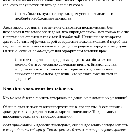
плохое кровоснабжение наших внутренних органов. В итоге их работа
серьёзно нарушается, вплоть до опасных сбоев.
Лечить болезнь нужно сразу, как врач установит диагноз и
подберёт необходимые лекарства.
Здесь важно осознать, что лечение становится пожизненным, без
перерывов и уж тем более надежд, что «пройдёт само». Вот только многие
гипертоники сталкиваются с такой проблемой. Назначенные лекарства
дают побочные эффекты, порой совершенно нежелательные. В подобных
случаях полезно иметь в запасе подходящие рецепты народной медицины.
Отлично, если их рекомендует или одобрит сам лечащий врач.
Лечение гипертонии народными средствами обязательно
должно быть согласовано с лечащим врачом. Бывают случаи,
когда таблетки в сочетании с народными средствами сильно
снижают артериальное давление, что чревато сказывается на
здоровье!
Как сбить давление без таблеток
Как можно быстро снизить артериальное давление в домашних условиях?
Обычно врач назначает антигипертензивные препараты. А если визит к
доктору только предстоит или лекарство кончилось? Тогда помогут
народные средства от высокого давления.
Если применить их предстоит впервые, стоит проявить осторожность
и не пробовать всё сразу. Также рекомендуется чаще проверять уровень