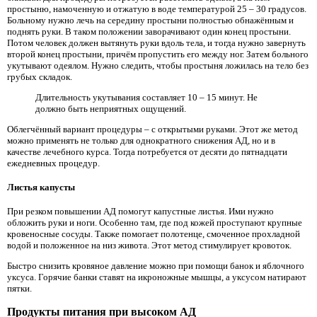
простыню, намоченную и отжатую в воде температурой 25 – 30 градусов.
Больному нужно лечь на середину простыни полностью обнажённым и
поднять руки. В таком положении заворачивают один конец простыни.
Потом человек должен вытянуть руки вдоль тела, и тогда нужно завернуть
второй конец простыни, причём пропустить его между ног. Затем больного
укутывают одеялом. Нужно следить, чтобы простыня ложилась на тело без
грубых складок.
Длительность укутывания составляет 10 – 15 минут. Не
должно быть неприятных ощущений.
Облегчённый вариант процедуры – с открытыми руками. Этот же метод
можно применять не только для однократного снижения АД, но и в
качестве лечебного курса. Тогда потребуется от десяти до пятнадцати
ежедневных процедур.
Листья капусты
При резком повышении АД помогут капустные листья. Ими нужно
обложить руки и ноги. Особенно там, где под кожей проступают крупные
кровеносные сосуды. Также помогает полотенце, смоченное прохладной
водой и положенное на низ живота. Этот метод стимулирует кровоток.
Быстро снизить кровяное давление можно при помощи банок и яблочного
уксуса. Горячие банки ставят на икроножные мышцы, а уксусом натирают
пятки.
Продукты питания при высоком АД