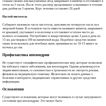
стакана свежих или высушенных ягод заваривают в кипятке и отставляют в
тепло на 5 часов. После этого раствор процеживают и выпивают в течение
дня, разбив на 3 приема. Курс лечения составляет 20 дней.
Настой чистотела
Собирают наземную часть чистотела, заполняя ею четвертую часть пол
литровой банки. В остальную часть емкости наливают кипяток, накрывают
ее крышкой, укутывают в полотенце и отставляют в теплое место до
полного остывания. Употребляют в лекарственных целях 3 раза в день по
15 мл, растворяя в 100 мл кипяченой воды. Подобное средство можно
также использовать для лечебных ванн, принимая их по 10-15 минут за
полчаса до сна.
Профилактика ипохондрии
Не существует специфических профилактических мер, которые позволили
бы избежать такого заболевания, как ипохондрия. Однако рекомендуется
людям мнительным, со склонностью к тревожности не смотреть реклам,
фильмов на медицинскую тематику. Желательно не искать данные о
болезнях в интернете, медицинских справочниках и других средствах
информации.
Осложнения
Существуют осложнения, которые могут возникать в случае запущенного
состояния при ипохондрии. Это может быть: