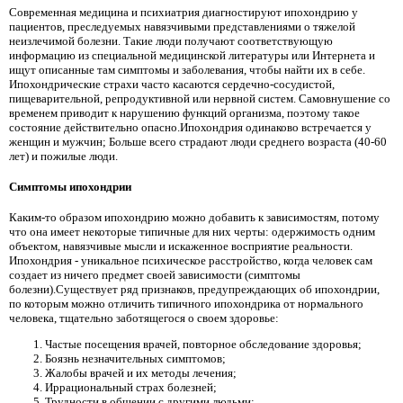
Современная медицина и психиатрия диагностируют ипохондрию у
пациентов, преследуемых навязчивыми представлениями о тяжелой
неизлечимой болезни. Такие люди получают соответствующую
информацию из специальной медицинской литературы или Интернета и
ищут описанные там симптомы и заболевания, чтобы найти их в себе.
Ипохондрические страхи часто касаются сердечно-сосудистой,
пищеварительной, репродуктивной или нервной систем. Самовнушение со
временем приводит к нарушению функций организма, поэтому такое
состояние действительно опасно.Ипохондрия одинаково встречается у
женщин и мужчин; Больше всего страдают люди среднего возраста (40-60
лет) и пожилые люди.
Симптомы ипохондрии
Каким-то образом ипохондрию можно добавить к зависимостям, потому
что она имеет некоторые типичные для них черты: одержимость одним
объектом, навязчивые мысли и искаженное восприятие реальности.
Ипохондрия - уникальное психическое расстройство, когда человек сам
создает из ничего предмет своей зависимости (симптомы
болезни).Существует ряд признаков, предупреждающих об ипохондрии,
по которым можно отличить типичного ипохондрика от нормального
человека, тщательно заботящегося о своем здоровье:
Частые посещения врачей, повторное обследование здоровья;
Боязнь незначительных симптомов;
Жалобы врачей и их методы лечения;
Иррациональный страх болезней;
Трудности в общении с другими людьми;