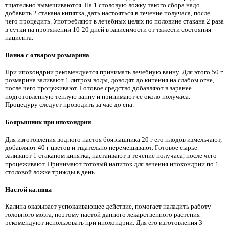
тщательно вымешиваются. На 1 столовую ложку такого сбора надо
добавить 2 стакана кипятка, дать настояться в течение получаса, после
чего процедить. Употребляют в лечебных целях по половине стакана 2 раза
в сутки на протяжении 10-20 дней в зависимости от тяжести состояния
пациента.
Ванна с отваром розмарина
При ипохондрии рекомендуется принимать лечебную ванну. Для этого 50 г
розмарина заливают 1 литром воды, доводят до кипения на слабом огне,
после чего процеживают. Готовое средство добавляют в заранее
подготовленную теплую ванну и принимают ее около получаса.
Процедуру следует проводить за час до сна.
Боярышник при ипохондрии
Для изготовления водного настоя боярышника 20 г его плодов измельчают,
добавляют 40 г цветов и тщательно перемешивают. Готовое сырье
заливают 1 стаканом кипятка, настаивают в течение получаса, после чего
процеживают. Принимают готовый напиток для лечения ипохондрии по 1
столовой ложке трижды в день.
Настой калины
Калина оказывает успокаивающее действие, помогает наладить работу
головного мозга, поэтому настой данного лекарственного растения
рекомендуют использовать при ипохондрии. Для его изготовления 3