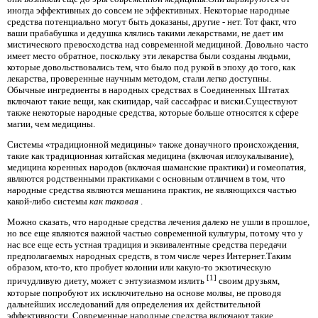
иногда эффективных до совсем не эффективных. Некоторые народные
средства потенциально могут быть доказаны, другие - нет. Тот факт, что
ваши прабабушка и дедушка клялись такими лекарствами, не дает им
мистического превосходства над современной медициной. Довольно часто
имеет место обратное, поскольку эти лекарства были созданы людьми,
которые довольствовались тем, что было под рукой в ​​эпоху до того, как
лекарства, проверенные научным методом, стали легко доступны.
Обычные ингредиенты в народных средствах в Соединенных Штатах
включают такие вещи, как скипидар, чай сассафрас и виски.Существуют
также некоторые народные средства, которые больше относятся к сфере
магии, чем медицины.
Системы «традиционной медицины» также донаучного происхождения,
такие как традиционная китайская медицина (включая иглоукалывание),
медицина коренных народов (включая шаманские практики) и гомеопатия,
являются родственными практиками с основным отличием в том, что
народные средства являются мешанина практик, не являющихся частью
какой-либо системы
как таковая
.
Можно сказать, что народные средства лечения далеко не ушли в прошлое,
но все еще являются важной частью современной культуры, потому что у
нас все еще есть устная традиция и эквивалентные средства передачи
предполагаемых народных средств, в том числе через Интернет.Таким
образом, кто-то, кто пробует колонии или какую-то экзотическую
[1]
причудливую диету, может с энтузиазмом излить
своим друзьям,
которые попробуют их исключительно на основе молвы, не проводя
дальнейших исследований для определения их действительной
эффективности. Современные народные средства включают такие