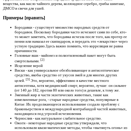
вещества, как масло чайного дерева, коллоидное серебро, грибы шиитаке,
ДМСО и свечи для ушей.
Примеры [править]
Бородавки - существует множество народных средств от
бородавок. Поскольку бородавки часто исчезают сами по себе, кто-
то может заметить, что бородавка исчезла после того, как протер ее
пенни или намазал ее скипидаром, и передать это «лекарство» через
устную традицию.Здесь важно помнить, что корреляция не равна
причинности.
Головные вши - майонез и полиэтиленовый пакет могут быть
[2]
смертельными.
Исцеление верой
Виски - как универсальное обезболивающее и антисептическое
средство, якобы средство от укусов змей и для многих других
[3]
целей.
Это, вероятно, эффективно в качестве местного
антисептика, хотя медицинский спирт, вероятно, лучше: он сильнее
(от 140 до 182, против 80 или около того) и дешевле, к тому же.
Змеиный жир и части экзотических животных, такие как
измельченные рога, - старые народные средства, популярные в
Китае. Их продолжающееся использование создало проблему с
браконьерством и международной контрабандой частей животных,
находящихся под угрозой исчезновения.
Чернослив - как натуральное слабительное средство.
Ожоги - некоторые народные средства утверждали, что
использовали квази-магические методы, чтобы «вытянуть огонь» из