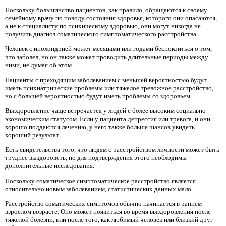
Поскольку большинство пациентов, как правило, обращаются к своему
семейному врачу по поводу состояния здоровья, которого они опасаются,
а не к специалисту по психическому здоровью, они могут никогда не
получить диагноз соматического симптоматического расстройства.
Человек с ипохондрией может месяцами или годами беспокоиться о том,
что заболел, но он также может проводить длительные периоды между
ними, не думая об этом.
Пациенты с преходящим заболеванием с меньшей вероятностью будут
иметь психиатрические проблемы или тяжелое тревожное расстройство,
но с большей вероятностью будут иметь проблемы со здоровьем.
Выздоровление чаще встречается у людей с более высоким социально-
экономическим статусом. Если у пациента депрессия или тревога, и они
хорошо поддаются лечению, у него также больше шансов увидеть
хороший результат.
Есть свидетельства того, что людям с расстройством личности может быть
труднее выздороветь, но для подтверждения этого необходимы
дополнительные исследования.
Поскольку соматическое симптоматическое расстройство является
относительно новым заболеванием, статистических данных мало.
Расстройство соматических симптомов обычно начинается в раннем
взрослом возрасте. Оно может появиться во время выздоровления после
тяжелой болезни, или после того, как любимый человек или близкий друг