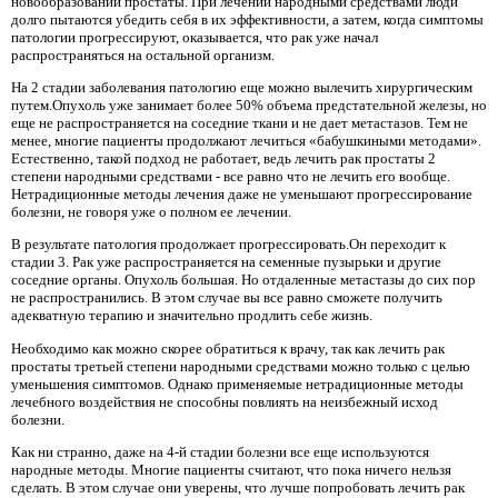
новообразований простаты. При лечении народными средствами люди
долго пытаются убедить себя в их эффективности, а затем, когда симптомы
патологии прогрессируют, оказывается, что рак уже начал
распространяться на остальной организм.
На 2 стадии заболевания патологию еще можно вылечить хирургическим
путем.Опухоль уже занимает более 50% объема предстательной железы, но
еще не распространяется на соседние ткани и не дает метастазов. Тем не
менее, многие пациенты продолжают лечиться «бабушкиными методами».
Естественно, такой подход не работает, ведь лечить рак простаты 2
степени народными средствами - все равно что не лечить его вообще.
Нетрадиционные методы лечения даже не уменьшают прогрессирование
болезни, не говоря уже о полном ее лечении.
В результате патология продолжает прогрессировать.Он переходит к
стадии 3. Рак уже распространяется на семенные пузырьки и другие
соседние органы. Опухоль большая. Но отдаленные метастазы до сих пор
не распространились. В этом случае вы все равно сможете получить
адекватную терапию и значительно продлить себе жизнь.
Необходимо как можно скорее обратиться к врачу, так как лечить рак
простаты третьей степени народными средствами можно только с целью
уменьшения симптомов. Однако применяемые нетрадиционные методы
лечебного воздействия не способны повлиять на неизбежный исход
болезни.
Как ни странно, даже на 4-й стадии болезни все еще используются
народные методы. Многие пациенты считают, что пока ничего нельзя
сделать. В этом случае они уверены, что лучше попробовать лечить рак