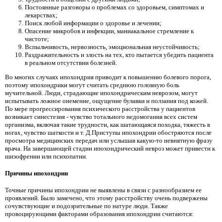
Постоянные разговоры о проблемах со здоровьем, симптомах и
лекарствах;
Поиск любой информации о здоровье и лечении;
Опасение микробов и инфекции, маниакальное стремление к
чистоте;
Вспыльчивость, нервозность, эмоциональная неустойчивость;
Раздражительность и злость на тех, кто пытается убедить пациента
в реальном отсутствии болезней.
Во многих случаях ипохондрия приводит к повышению болевого порога,
поэтому ипохондрики могут считать среднюю головную боль
мучительной. Люди, страдающие ипохондрическим неврозом, могут
испытывать ложное онемение, ощущение булавки и ползания под кожей.
По мере прогрессирования психического расстройства у пациентов
возникает синестезия - чувство тотального недомогания всех систем
организма, включая такие трудности, как шатающаяся походка, тяжесть в
ногах, чувство шаткости и т. Д.Приступы ипохондрии обостряются после
просмотра медицинских передач или услышав какую-то невнятную фразу
врача. На завершающей стадии ипохондрический невроз может привести к
шизофрении или психопатии.
Причины ипохондрии
Точные причины ипохондрии не выявлены в связи с разнообразием ее
проявлений. Было замечено, что этому расстройству очень подвержены
сочувствующие и подозрительные по натуре люди. Также
провоцирующими факторами образования ипохондрии считаются: