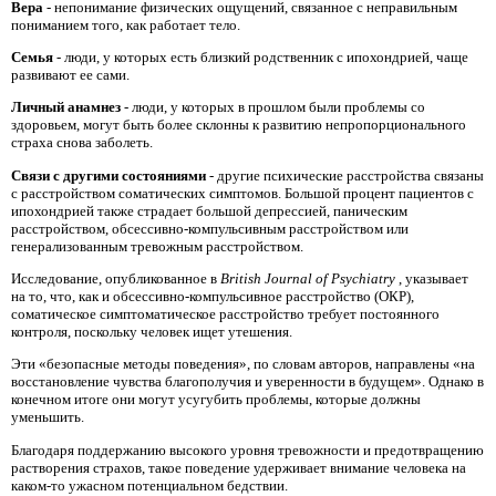
Вера
- непонимание физических ощущений, связанное с неправильным
пониманием того, как работает тело.
Семья
- люди, у которых есть близкий родственник с ипохондрией, чаще
развивают ее сами.
Личный анамнез
- люди, у которых в прошлом были проблемы со
здоровьем, могут быть более склонны к развитию непропорционального
страха снова заболеть.
Связи с другими состояниями
- другие психические расстройства связаны
с расстройством соматических симптомов. Большой процент пациентов с
ипохондрией также страдает большой депрессией, паническим
расстройством, обсессивно-компульсивным расстройством или
генерализованным тревожным расстройством.
Исследование, опубликованное в
British Journal of Psychiatry
, указывает
на то, что, как и обсессивно-компульсивное расстройство (ОКР),
соматическое симптоматическое расстройство требует постоянного
контроля, поскольку человек ищет утешения.
Эти «безопасные методы поведения», по словам авторов, направлены «на
восстановление чувства благополучия и уверенности в будущем». Однако в
конечном итоге они могут усугубить проблемы, которые должны
уменьшить.
Благодаря поддержанию высокого уровня тревожности и предотвращению
растворения страхов, такое поведение удерживает внимание человека на
каком-то ужасном потенциальном бедствии.