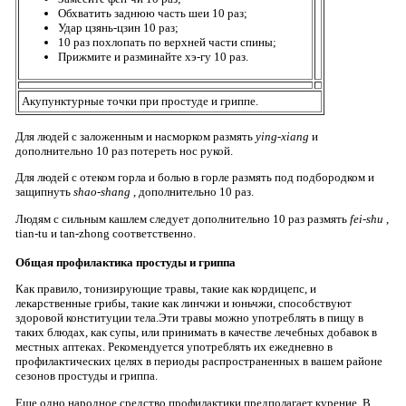
Обхватить заднюю часть шеи 10 раз;
Удар цзянь-цзин 10 раз;
10 раз похлопать по верхней части спины;
Прижмите и разминайте хэ-гу 10 раз.
Акупунктурные точки при простуде и гриппе.
Для людей с заложенным и насморком размять
ying-xiang
и
дополнительно 10 раз потереть нос рукой.
Для людей с отеком горла и болью в горле размять под подбородком и
защипнуть
shao-shang
, дополнительно 10 раз.
Людям с сильным кашлем следует дополнительно 10 раз размять
fei-shu
,
tian-tu и tan-zhong соответственно.
Общая профилактика простуды и гриппа
Как правило, тонизирующие травы, такие как кордицепс, и
лекарственные грибы, такие как линчжи и юньчжи, способствуют
здоровой конституции тела.Эти травы можно употреблять в пищу в
таких блюдах, как супы, или принимать в качестве лечебных добавок в
местных аптеках. Рекомендуется употреблять их ежедневно в
профилактических целях в периоды распространенных в вашем районе
сезонов простуды и гриппа.
Еще одно народное средство профилактики предполагает курение. В