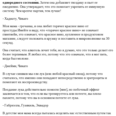
однородного состояния.
Затем она добавляет гвоздику и пьет ее
ежедневно. Она утверждает, что это помогает укрепить ее иммунную
систему. Чем крепче партия, тем лучше!
- Хадиату, Чикаго
Моя мама - гречанка, и она любит горячее красное вино от
простуды.Имейте в виду, что «горячее красное вино» не означает
глинтвейн, это означает, что красное вино, купленное в продуктовом
магазине, следует положить в кружку и поставить в микроволновке на 30
секунд.
Она считает, что алкоголь лечит тебя, но я думаю, что это только делает его
более терпимым. Я любил это, потому что это означало, что я мог пить,
когда был моложе.
- Джейми, Чикаго
В случае синяков мы ели лук (или любой красный овощ), потому что
считалось, что именно они попадают непосредственно в эритроциты и
помогают их воспроизводству.
Поедание лука действительно помогло [мне], но побочный эффект
заключается в том, что если вы тренируетесь или потеете, вы плохо
пахнете, потому что вы в основном потеете от лука.
- Габриэлла, Гуаякиль, Эквадор
В детстве моя мама всегда пыталась исцелять нас естественным путем так