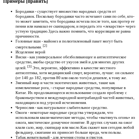
Примеры [править]
Бородавки - существует множество народных средств от
бородавок. Поскольку бородавки часто исчезают сами по себе, кто-
то может заметить, что бородавка исчезла после того, как протер ее
пенни или намазал ее скипидаром, и передать это «лекарство» через
устную традицию.Здесь важно помнить, что корреляция не равна
причинности.
Головные вши - майонез и полиэтиленовый пакет могут быть
[2]
смертельными.
Исцеление верой
Виски - как универсальное обезболивающее и антисептическое
средство, якобы средство от укусов змей и для многих других
[3]
целей.
Это, вероятно, эффективно в качестве местного
антисептика, хотя медицинский спирт, вероятно, лучше: он сильнее
(от 140 до 182, против 80 или около того) и дешевле, к тому же.
Змеиный жир и части экзотических животных, такие как
измельченные рога, - старые народные средства, популярные в
Китае. Их продолжающееся использование создало проблему с
браконьерством и международной контрабандой частей животных,
находящихся под угрозой исчезновения.
Чернослив - как натуральное слабительное средство.
Ожоги - некоторые народные средства утверждали, что
использовали квази-магические методы, чтобы «вытянуть огонь» из
ожога, мистическое донаучное понятие. В других случаях на ожог
клали сало, жир, скипидар или масло.Как скажет вам сегодня любой
фельдшер, сжигание их приносит больше вреда, чем пользы.
Табак жевательный - для лечения стопы и глистов.