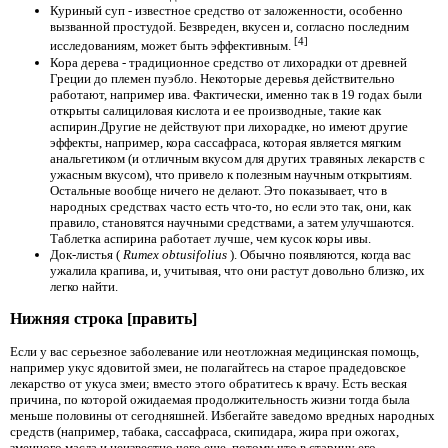
Куриный суп - известное средство от заложенности, особенно
вызванной простудой. Безвреден, вкусен и, согласно последним
[4]
исследованиям, может быть эффективным.
Кора дерева - традиционное средство от лихорадки от древней
Греции до племен пуэбло. Некоторые деревья действительно
работают, например ива. Фактически, именно так в 19
годах были
открыты салициловая кислота и ее производные, такие как
аспирин.Другие не действуют при лихорадке, но имеют другие
эффекты, например, кора сассафраса, которая является мягким
анальгетиком (и отличным вкусом для других травяных лекарств с
ужасным вкусом), что привело к полезным научным открытиям.
Остальные вообще ничего не делают. Это показывает, что в
народных средствах часто есть что-то, но если это так, они, как
правило, становятся научными средствами, а затем улучшаются.
Таблетка аспирина работает лучше, чем кусок коры ивы.
Док-листья (
Rumex obtusifolius
). Обычно появляются, когда вас
ужалила крапива, и, учитывая, что они растут довольно близко, их
легко найти.
Нижняя строка [править]
Если у вас серьезное заболевание или неотложная медицинская помощь,
например укус ядовитой змеи, не полагайтесь на старое прадедовское
лекарство от укуса змеи; вместо этого обратитесь к врачу. Есть веская
причина, по которой ожидаемая продолжительность жизни тогда была
меньше половины от сегодняшней. Избегайте заведомо вредных народных
средств (например, табака, сассафраса, скипидара, жира при ожогах,
змеиного масла и неизвестно чего еще, потому что в старину его