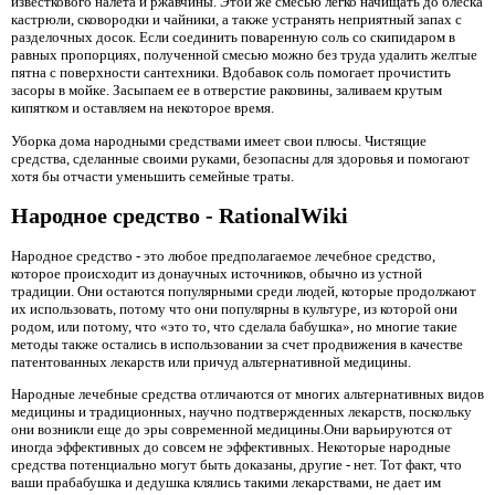
известкового налета и ржавчины. Этой же смесью легко начищать до блеска
кастрюли, сковородки и чайники, а также устранять неприятный запах с
разделочных досок. Если соединить поваренную соль со скипидаром в
равных пропорциях, полученной смесью можно без труда удалить желтые
пятна с поверхности сантехники. Вдобавок соль помогает прочистить
засоры в мойке. Засыпаем ее в отверстие раковины, заливаем крутым
кипятком и оставляем на некоторое время.
Уборка дома народными средствами имеет свои плюсы. Чистящие
средства, сделанные своими руками, безопасны для здоровья и помогают
хотя бы отчасти уменьшить семейные траты.
Народное средство - RationalWiki
Народное средство
- это любое предполагаемое лечебное средство,
которое происходит из донаучных источников, обычно из устной
традиции. Они остаются популярными среди людей, которые продолжают
их использовать, потому что они популярны в культуре, из которой они
родом, или потому, что «это то, что сделала бабушка», но многие такие
методы также остались в использовании за счет продвижения в качестве
патентованных лекарств или причуд альтернативной медицины.
Народные лечебные средства отличаются от многих альтернативных видов
медицины и традиционных, научно подтвержденных лекарств, поскольку
они возникли еще до эры современной медицины.Они варьируются от
иногда эффективных до совсем не эффективных. Некоторые народные
средства потенциально могут быть доказаны, другие - нет. Тот факт, что
ваши прабабушка и дедушка клялись такими лекарствами, не дает им