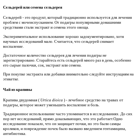
Сельдерей или семена сельдерея
Сельдерей - это продукт, который традиционно используется для лечения
проблем с мочеиспусканием. От подагры популярными домашними
средствами стали экстракт и семена этого овоща.
Экспериментальное использование хорошо задокументировано, хотя
научных исследований мало. Считается, что сельдерей снимает
воспаление.
Достаточное количество сельдерея для лечения подагры не
зарегистрировано. Старайтесь есть сельдерей много раз в день, особенно
его сырые палочки, сок, экстракт или семена.
При покупке экстракта или добавки внимательно следуйте инструкциям на
этикетке.
Чай из крапивы
Крапива двудомная (
Urtica dioica
) - лечебное средство на травах от
подагры, которое может уменьшить воспаление и боль.
Традиционное использование часто упоминается в исследованиях. До сих
пор нет исследований, прямо доказывающих, что это работает.Одно
исследование показало, что он защищает почки, но это были самцы
кроликов, и повреждение почек было вызвано введением гентамицина,
антибиотика.