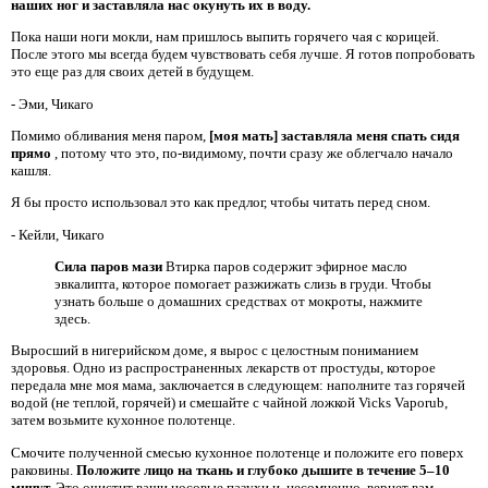
наших ног
и заставляла нас окунуть их в воду.
Пока наши ноги мокли, нам пришлось выпить горячего чая с корицей.
После этого мы всегда будем чувствовать себя лучше. Я готов попробовать
это еще раз для своих детей в будущем.
- Эми, Чикаго
Помимо обливания меня паром,
[моя мать] заставляла меня спать сидя
прямо
, потому что это, по-видимому, почти сразу же облегчало начало
кашля.
Я бы просто использовал это как предлог, чтобы читать перед сном.
- Кейли, Чикаго
Сила паров мази
Втирка паров содержит эфирное масло
эвкалипта, которое помогает разжижать слизь в груди. Чтобы
узнать больше о домашних средствах от мокроты, нажмите
здесь.
Выросший в нигерийском доме, я вырос с целостным пониманием
здоровья. Одно из распространенных лекарств от простуды, которое
передала мне моя мама, заключается в следующем: наполните таз горячей
водой (не теплой, горячей) и смешайте с чайной ложкой Vicks Vaporub,
затем возьмите кухонное полотенце.
Смочите полученной смесью кухонное полотенце и положите его поверх
раковины.
Положите лицо на ткань и глубоко дышите в течение 5–10
минут.
Это очистит ваши носовые пазухи и, несомненно, вернет вам