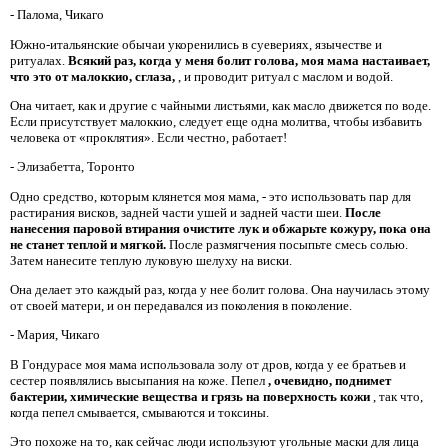
- Палома, Чикаго
Южно-итальянские обычаи укоренились в суевериях, язычестве и
ритуалах.
Всякий раз, когда у меня болит голова, моя мама настаивает,
что это от малоккио, сглаза,
, и проводит ритуал с маслом и водой.
Она читает, как и другие с чайными листьями, как масло движется по воде.
Если присутствует малоккио, следует еще одна молитва, чтобы избавить
человека от «проклятия». Если честно, работает!
- Элизабетта, Торонто
Одно средство, которым клянется моя мама, - это использовать пар для
растирания висков, задней части ушей и задней части шеи.
После
нанесения паровой втирания очистите лук и обжарьте кожуру, пока она
не станет теплой и мягкой.
После размягчения посыпьте смесь солью.
Затем нанесите теплую луковую шелуху на виски.
Она делает это каждый раз, когда у нее болит голова. Она научилась этому
от своей матери, и он передавался из поколения в поколение.
- Мария, Чикаго
В Гондурасе моя мама использовала золу от дров, когда у ее братьев и
сестер появлялись высыпания на коже. Пепел
, очевидно, поднимет
бактерии, химические вещества и грязь на поверхность кожи
, так что,
когда пепел смывается, смываются и токсины.
Это похоже на то, как сейчас люди используют угольные маски для лица