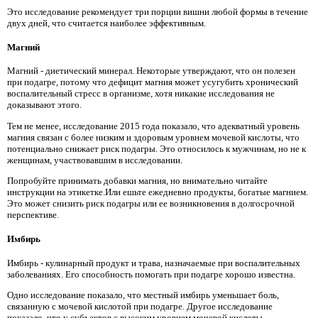
Это исследование рекомендует три порции вишни любой формы в течение
двух дней, что считается наиболее эффективным.
Магний
Магний - диетический минерал. Некоторые утверждают, что он полезен
при подагре, потому что дефицит магния может усугубить хронический
воспалительный стресс в организме, хотя никакие исследования не
доказывают этого.
Тем не менее, исследование 2015 года показало, что адекватный уровень
магния связан с более низким и здоровым уровнем мочевой кислоты, что
потенциально снижает риск подагры. Это относилось к мужчинам, но не к
женщинам, участвовавшим в исследовании.
Попробуйте принимать добавки магния, но внимательно читайте
инструкции на этикетке.Или ешьте ежедневно продукты, богатые магнием.
Это может снизить риск подагры или ее возникновения в долгосрочной
перспективе.
Имбирь
Имбирь - кулинарный продукт и трава, назначаемые при воспалительных
заболеваниях. Его способность помогать при подагре хорошо известна.
Одно исследование показало, что местный имбирь уменьшает боль,
связанную с мочевой кислотой при подагре. Другое исследование
показало, что у субъектов с высоким уровнем мочевой кислоты