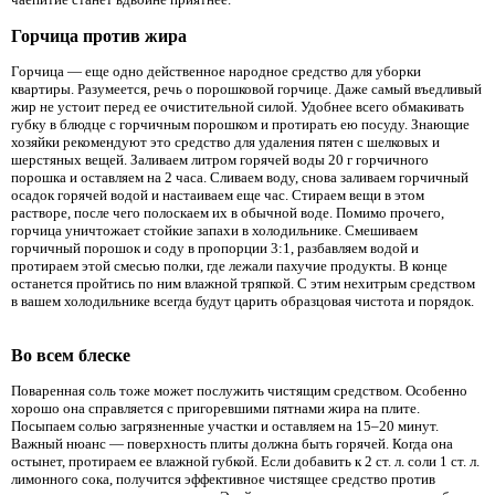
Горчица против жира
Горчица — еще одно действенное народное средство для уборки
квартиры. Разумеется, речь о порошковой горчице. Даже самый въедливый
жир не устоит перед ее очистительной силой. Удобнее всего обмакивать
губку в блюдце с горчичным порошком и протирать ею посуду. Знающие
хозяйки рекомендуют это средство для удаления пятен с шелковых и
шерстяных вещей. Заливаем литром горячей воды 20 г горчичного
порошка и оставляем на 2 часа. Сливаем воду, снова заливаем горчичный
осадок горячей водой и настаиваем еще час. Стираем вещи в этом
растворе, после чего полоскаем их в обычной воде. Помимо прочего,
горчица уничтожает стойкие запахи в холодильнике. Смешиваем
горчичный порошок и соду в пропорции 3:1, разбавляем водой и
протираем этой смесью полки, где лежали пахучие продукты. В конце
останется пройтись по ним влажной тряпкой. С этим нехитрым средством
в вашем холодильнике всегда будут царить образцовая чистота и порядок.
Во всем блеске
Поваренная соль тоже может послужить чистящим средством. Особенно
хорошо она справляется с пригоревшими пятнами жира на плите.
Посыпаем солью загрязненные участки и оставляем на 15–20 минут.
Важный нюанс — поверхность плиты должна быть горячей. Когда она
остынет, протираем ее влажной губкой. Если добавить к 2 ст. л. соли 1 ст. л.
лимонного сока, получится эффективное чистящее средство против