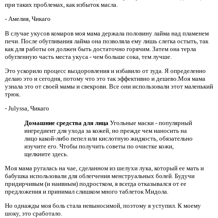
при таких проблемах, как избыток масла.
- Амелия, Чикаго
В случае укусов комаров моя мама держала половину лайма над пламенем
печи. После обугливания лайма она позволяла ему лишь слегка остыть, так
как для работы он должен быть достаточно горячим. Затем она терла
обугленную часть места укуса - чем больше сока, тем лучше.
Это ускорило процесс выздоровления и избавило от зуда. Я определенно
делаю это и сегодня, потому что это так эффективно и дешево.Моя мама
узнала это от своей мамы и свекрови. Все они использовали этот маленький
трюк.
- Julyssa, Чикаго
Домашние средства для лица
Угольные маски - популярный
ингредиент для ухода за кожей, но прежде чем наносить на
лицо какой-либо пепел или кислотную жидкость, обязательно
изучите его. Чтобы получить советы по очистке кожи,
щелкните здесь.
Моя мама ругалась на чае, сделанном из шелухи лука, который ее мать и
бабушка использовали для облегчения менструальных болей. Будучи
придирчивым (и наивным) подростком, я всегда отказывался от ее
предложения и принимал слишком много таблеток Мидола.
Но однажды моя боль стала невыносимой, поэтому я уступил. К моему
шоку, это сработало.