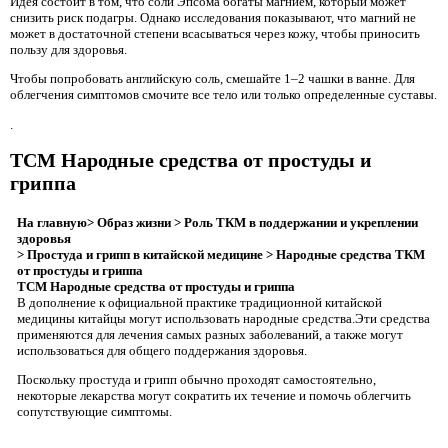
Идея состоит в том, что соли Эпсома богаты магнием, который может
снизить риск подагры. Однако исследования показывают, что магний не
может в достаточной степени всасываться через кожу, чтобы приносить
пользу для здоровья.
Чтобы попробовать английскую соль, смешайте 1–2 чашки в ванне. Для
облегчения симптомов смочите все тело или только определенные суставы.
.
TCM Народные средства от простуды и
гриппа
На главную> Образ жизни
> Роль ТКМ в поддержании и укреплении
здоровья
> Простуда и грипп в китайской медицине
> Народные средства ТКМ
от простуды и гриппа
TCM Народные средства от простуды и гриппа
В дополнение к официальной практике традиционной китайской
медицины китайцы могут использовать народные средства.Эти средства
применяются для лечения самых разных заболеваний, а также могут
использоваться для общего поддержания здоровья.
Поскольку простуда и грипп обычно проходят самостоятельно,
некоторые лекарства могут сократить их течение и помочь облегчить
сопутствующие симптомы.