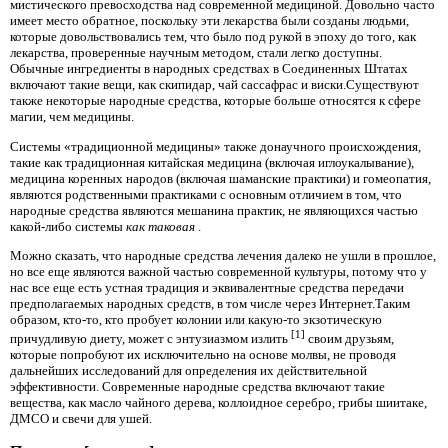
мистического превосходства над современной медициной. Довольно часто
имеет место обратное, поскольку эти лекарства были созданы людьми,
которые довольствовались тем, что было под рукой в ​​эпоху до того, как
лекарства, проверенные научным методом, стали легко доступны.
Обычные ингредиенты в народных средствах в Соединенных Штатах
включают такие вещи, как скипидар, чай сассафрас и виски.Существуют
также некоторые народные средства, которые больше относятся к сфере
магии, чем медицины.
Системы «традиционной медицины» также донаучного происхождения,
такие как традиционная китайская медицина (включая иглоукалывание),
медицина коренных народов (включая шаманские практики) и гомеопатия,
являются родственными практиками с основным отличием в том, что
народные средства являются мешанина практик, не являющихся частью
какой-либо системы
как таковая
.
Можно сказать, что народные средства лечения далеко не ушли в прошлое,
но все еще являются важной частью современной культуры, потому что у
нас все еще есть устная традиция и эквивалентные средства передачи
предполагаемых народных средств, в том числе через Интернет.Таким
образом, кто-то, кто пробует колонии или какую-то экзотическую
[1]
причудливую диету, может с энтузиазмом излить
своим друзьям,
которые попробуют их исключительно на основе молвы, не проводя
дальнейших исследований для определения их действительной
эффективности. Современные народные средства включают такие
вещества, как масло чайного дерева, коллоидное серебро, грибы шиитаке,
ДМСО и свечи для ушей.