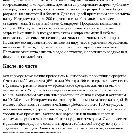
микроволновку и холодильник, противни с пригоревшим жиром, «убитые»
сковороды и кастрюли, потускневшее столовое серебро. Все они будут
радовать глаз чистотой и блеском. Для этих целей приготовим специальную
пасту. Натираем на терке 200 г детского мыла без запаха, заливаем
стаканом теплой воды и взбиваем блендером. Продолжая помешивать,
вводим 100 г соды. Такую пасту следует хранить в банке с плотно
закрытой крышкой. А вот удалить пятна с ковра или мягкой мебели,
оставленные маленькими непоседами, можно с помощью сухой соды.
Посыпаем ею загрязнения, оставляем на пару часов, удаляем и хорошенько
пылесосим. Кстати, сода хорошо борется с посторонними запахами.
Поставьте открытую емкость с содой в туалете, и освежитель воздуха вам
больше не понадобится.
Кисло, но чисто
Белый уксус тоже можно превратить в универсальное чистящее средство.
Смешиваем 50 мл уксуса (6%-го или 9%-го) и 400 мл воды, заливаем смесь
в бутылку с распылителем — эффективное средство для мытья окон и
зеркал готово. Уксус поможет удалить известковый налет с раковины и
ванны. Заливаем им загрязненные участки, присыпаем содой и оставляем
на 20–30 минут. Натираем их влажной губкой и смываем остатки водой. Не
можете избавиться от налета в чайнике? Добавьте в него 100 мл уксуса,
оставьте на ночь, а утром слейте воду. Прокипятите в нем чистую воду и
хорошенько промойте. Застарелый кофейный или чайный налет из
любимых кружек и чашек тоже быстро удаляется уксусом. Смешиваем его
в равных пропорциях с солью, натираем этой массой посуду изнутри и
тщательно полощем. Ваши кружки заблестят как новенькие, а семейное
чаепитие станет вдвойне приятнее.