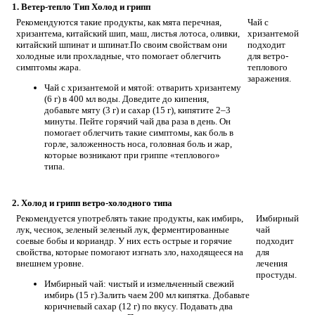
1. Ветер-тепло Тип Холод и грипп
Рекомендуются такие продукты, как мята перечная,
Чай с
хризантема, китайский шип, маш, листья лотоса, оливки,
хризантемой
китайский шпинат и шпинат.По своим свойствам они
подходит
холодные или прохладные, что помогает облегчить
для ветро-
симптомы жара.
теплового
заражения.
Чай с хризантемой и мятой: отварить хризантему
(6 г) в 400 мл воды. Доведите до кипения,
добавьте мяту (3 г) и сахар (15 г), кипятите 2–3
минуты. Пейте горячий чай два раза в день. Он
помогает облегчить такие симптомы, как боль в
горле, заложенность носа, головная боль и жар,
которые возникают при гриппе «теплового»
типа.
2. Холод и грипп ветро-холодного типа
Рекомендуется употреблять такие продукты, как имбирь,
Имбирный
лук, чеснок, зеленый зеленый лук, ферментированные
чай
соевые бобы и кориандр. У них есть острые и горячие
подходит
свойства, которые помогают изгнать зло, находящееся на
для
внешнем уровне.
лечения
простуды.
Имбирный чай: чистый и измельченный свежий
имбирь (15 г).Залить чаем 200 мл кипятка. Добавьте
коричневый сахар (12 г) по вкусу. Подавать два