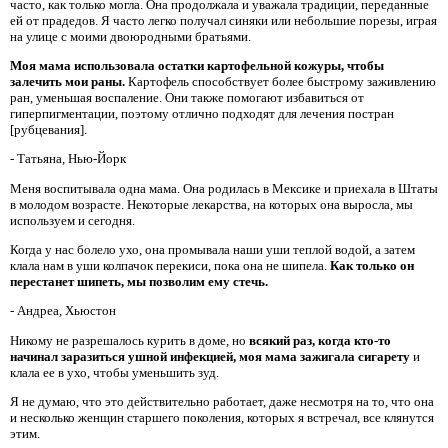
часто, как только могла. Она продолжала и уважала традиции, переданные
ей от прадедов. Я часто легко получал синяки или небольшие порезы, играя
на улице с моими двоюродными братьями.
Моя мама использовала остатки картофельной кожуры, чтобы
залечить мои раны.
Картофель способствует более быстрому заживлению
ран, уменьшая воспаление. Они также помогают избавиться от
гиперпигментации, поэтому отлично подходят для лечения постран
[рубцевания].
- Татьяна, Нью-Йорк
Меня воспитывала одна мама. Она родилась в Мексике и приехала в Штаты
в молодом возрасте. Некоторые лекарства, на которых она выросла, мы
используем и сегодня.
Когда у нас болело ухо, она промывала наши уши теплой водой, а затем
клала нам в уши колпачок перекиси, пока она не шипела.
Как только он
перестанет шипеть, мы позволим ему стечь.
- Андреа, Хьюстон
Никому не разрешалось курить в доме, но
всякий раз, когда кто-то
начинал заразиться ушной инфекцией, моя мама зажигала сигарету
и
клала ее в ухо, чтобы уменьшить зуд.
Я не думаю, что это действительно работает, даже несмотря на то, что она
и несколько женщин старшего поколения, которых я встречал, все клянутся
этим.