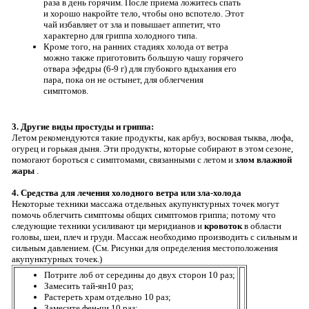
раза в день горячим. После приема ложитесь спать
и хорошо накройте тело, чтобы оно вспотело. Этот
чай избавляет от зла ​​и повышает аппетит, что
характерно для гриппа холодного типа.
Кроме того, на ранних стадиях холода от ветра
можно также приготовить большую чашу горячего
отвара эфедры (6-9 г) для глубокого вдыхания его
пара, пока он не остынет, для облегчения
симптомов.
3. Другие виды простуды и гриппа:
Летом рекомендуются такие продукты, как арбуз, восковая тыква, люфа,
огурец и горькая дыня. Эти продукты, которые собирают в этом сезоне,
помогают бороться с симптомами, связанными с летом и
злом влажной
жары
.
4. Средства для лечения холодного ветра или зла-холода
Некоторые техники массажа отдельных акупунктурных точек могут
помочь облегчить симптомы общих симптомов гриппа; потому что
следующие техники усиливают ци меридианов и
кровоток
в области
головы, шеи, плеч и груди. Массаж необходимо производить с сильным и
сильным давлением. (См. Рисунки для определения местоположения
акупунктурных точек.)
Потрите лоб от середины до двух сторон 10 раз;
Замесить тай-ян10 раз;
Растереть храм отдельно 10 раз;
Замесите фен-чи 10 раз;