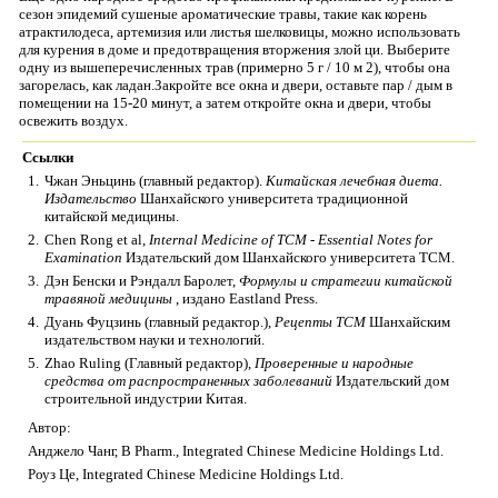
сезон эпидемий сушеные ароматические травы, такие как корень
атрактилодеса, артемизия или листья шелковицы, можно использовать
для курения в доме и предотвращения вторжения злой ци. Выберите
одну из вышеперечисленных трав (примерно 5 г / 10 м 2), чтобы она
загорелась, как ладан.Закройте все окна и двери, оставьте пар / дым в
помещении на 15-20 минут, а затем откройте окна и двери, чтобы
освежить воздух.
Ссылки
1.
Чжан Эньцинь (главный редактор).
Китайская лечебная диета.
Издательство
Шанхайского университета традиционной
китайской медицины.
2.
Chen Rong et al,
Internal Medicine of TCM - Essential Notes for
Examination
Издательский дом Шанхайского университета TCM.
3.
Дэн Бенски и Рэндалл Баролет,
Формулы и стратегии китайской
травяной медицины
, издано Eastland Press.
4.
Дуань Фуцзинь (главный редактор.),
Рецепты TCM
Шанхайским
издательством науки и технологий.
5.
Zhao Ruling (Главный редактор),
Проверенные и народные
средства от распространенных заболеваний
Издательский дом
строительной индустрии Китая.
Автор:
Анджело Чанг, B Pharm., Integrated Chinese Medicine Holdings Ltd.
Роуз Це, Integrated Chinese Medicine Holdings Ltd.