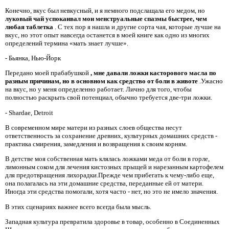
Конечно, вкус был невкусный, и я немного подслащала его медом, но
луковый чай успокаивал мои менструальные спазмы быстрее, чем
любая таблетка
. С тех пор я нашла и другие сорта чая, которые лучше на
вкус, но этот опыт навсегда останется в моей книге как одно из многих
определений термина «мать знает лучше».
- Бьянка, Нью-Йорк
Передано моей прабабушкой
, мне давали ложки касторового масла по
разным причинам, но в основном как средство от боли в животе
.Ужасно
на вкус, но у меня определенно работает. Лично для того, чтобы
полностью раскрыть свой потенциал, обычно требуется две-три ложки.
- Shardae, Detroit
В современном мире матери из разных слоев общества несут
ответственность за сохранение древних, культурных домашних средств -
практика смирения, замедления и возвращения к своим корням.
В детстве моя собственная мать клялась ложками меда от боли в горле,
лимонным соком для лечения кистозных прыщей и нарезанным картофелем
для предотвращения лихорадки.Прежде чем прибегать к чему-либо еще,
она полагалась на эти домашние средства, переданные ей от матери.
Иногда эти средства помогали, хотя часто - нет, но это не имело значения.
В этих сценариях важнее всего всегда была мысль.
Западная культура превратила здоровье в товар, особенно в Соединенных