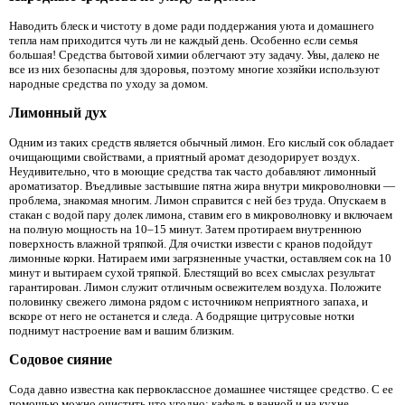
Наводить блеск и чистоту в доме ради поддержания уюта и домашнего
тепла нам приходится чуть ли не каждый день. Особенно если семья
большая! Средства бытовой химии облегчают эту задачу. Увы, далеко не
все из них безопасны для здоровья, поэтому многие хозяйки используют
народные средства по уходу за домом.
Лимонный дух
Одним из таких средств является обычный лимон. Его кислый сок обладает
очищающими свойствами, а приятный аромат дезодорирует воздух.
Неудивительно, что в моющие средства так часто добавляют лимонный
ароматизатор. Въедливые застывшие пятна жира внутри микроволновки —
проблема, знакомая многим. Лимон справится с ней без труда. Опускаем в
стакан с водой пару долек лимона, ставим его в микроволновку и включаем
на полную мощность на 10–15 минут. Затем протираем внутреннюю
поверхность влажной тряпкой. Для очистки извести с кранов подойдут
лимонные корки. Натираем ими загрязненные участки, оставляем сок на 10
минут и вытираем сухой тряпкой. Блестящий во всех смыслах результат
гарантирован. Лимон служит отличным освежителем воздуха. Положите
половинку свежего лимона рядом с источником неприятного запаха, и
вскоре от него не останется и следа. А бодрящие цитрусовые нотки
поднимут настроение вам и вашим близким.
Содовое сияние
Сода давно известна как первоклассное домашнее чистящее средство. С ее
помощью можно очистить что угодно: кафель в ванной и на кухне,