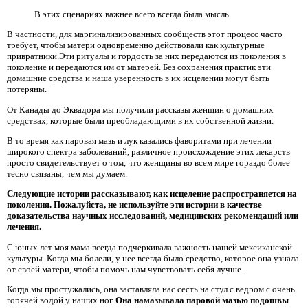
В этих сценариях важнее всего всегда была мысль.
В частности, для маргинализированных сообществ этот процесс часто
требует, чтобы матери одновременно действовали как культурные
привратники.Эти ритуалы и гордость за них передаются из поколения в
поколение и передаются им от матерей. Без сохранения практик эти
домашние средства и наша уверенность в их исцелении могут быть
потеряны.
От Канады до Эквадора мы получили рассказы женщин о домашних
средствах, которые были преобладающими в их собственной жизни.
В то время как паровая мазь и лук казались фаворитами при лечении
широкого спектра заболеваний, различное происхождение этих лекарств
просто свидетельствует о том, что женщины во всем мире гораздо более
тесно связаны, чем мы думаем.
Следующие истории рассказывают, как исцеление распространяется на
поколения. Пожалуйста, не используйте эти истории в качестве
доказательства научных исследований, медицинских рекомендаций или
лечения.
С юных лет моя мама всегда подчеркивала важность нашей мексиканской
культуры. Когда мы болели, у нее всегда было средство, которое она узнала
от своей матери, чтобы помочь нам чувствовать себя лучше.
Когда мы простужались, она заставляла нас сесть на стул с ведром с очень
горячей водой у наших ног.
Она намазывала
паровой мазью подошвы