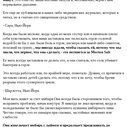
нормальное дыхание.
Его еще не публиковали в каких-либо медицинских журналах, которые я
читал, но я считаю его священным средством.
- Сара, Нью-Йорк
Когда мы были моложе, когда одна из моих сестер или я начинали плохо
себя чувствовать, моя мама заставляла нас полоскать горло соленой
водой.Если бы у нас была боль в горле, насморк или какой-либо симптом,
похожий на грипп,
, мы иногда ждали, чтобы сказать ей, потому что мы
знали, что первое, что она сделает, - это потянется за Morton Salt
.
Ее мать всегда заставляла ее делать это, и она считала, что соль убивает
бактерии в горле.
Это всегда работало или, по крайней мере, помогало. Думаю, со временем я
заставлю своих детей сделать это, потому что я не хочу, чтобы бремя
разрыва этого суеверного цикла.
- Шарлотта, Нью-Йорк
Моя мать живет за счет имбиря.Она всегда была сторонником того, чтобы
исправить проблему, начав изнутри. Я никогда не знал времени, когда в
холодильнике не было бы свежесваренного кувшина имбирного пива.
Честно говоря, это ее панацея при спазмах, застойных явлениях или
слабости.
Она измельчает имбирь с лаймом и продолжает процеживать до