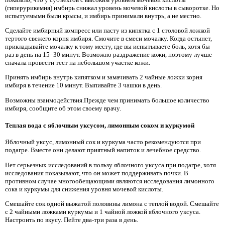
(гиперурикемия) имбирь снижал уровень мочевой кислоты в сыворотке. Но
испытуемыми были крысы, и имбирь принимали внутрь, а не местно.
Сделайте имбирный компресс или пасту из кипятка с 1 столовой ложкой
тертого свежего корня имбиря. Смочите в смеси мочалку. Когда остынет,
прикладывайте мочалку к тому месту, где вы испытываете боль, хотя бы
раз в день на 15–30 минут. Возможно раздражение кожи, поэтому лучше
сначала провести тест на небольшом участке кожи.
Принять имбирь внутрь кипятком и замачивать 2 чайные ложки корня
имбиря в течение 10 минут. Выпивайте 3 чашки в день.
Возможны взаимодействия.Прежде чем принимать большое количество
имбиря, сообщите об этом своему врачу.
Теплая вода с яблочным уксусом, лимонным соком и куркумой
Яблочный уксус, лимонный сок и куркума часто рекомендуются при
подагре. Вместе они делают приятный напиток и лечебное средство.
Нет серьезных исследований в пользу яблочного уксуса при подагре, хотя
исследования показывают, что он может поддерживать почки. В
противном случае многообещающими являются исследования лимонного
сока и куркумы для снижения уровня мочевой кислоты.
Смешайте сок одной выжатой половины лимона с теплой водой. Смешайте
с 2 чайными ложками куркумы и 1 чайной ложкой яблочного уксуса.
Настроить по вкусу. Пейте два-три раза в день.