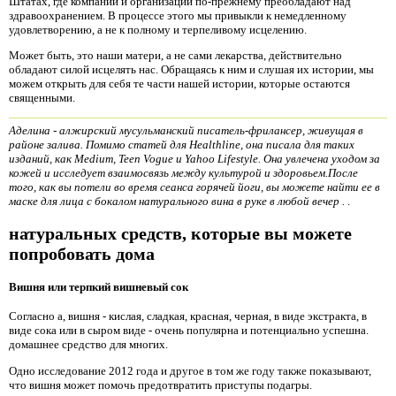
Штатах, где компании и организации по-прежнему преобладают над
здравоохранением. В процессе этого мы привыкли к немедленному
удовлетворению, а не к полному и терпеливому исцелению.
Может быть, это наши матери, а не сами лекарства, действительно
обладают силой исцелять нас. Обращаясь к ним и слушая их истории, мы
можем открыть для себя те части нашей истории, которые остаются
священными.
Аделина - алжирский мусульманский писатель-фрилансер, живущая в
районе залива. Помимо статей для Healthline, она писала для таких
изданий, как Medium, Teen Vogue и Yahoo Lifestyle. Она увлечена уходом за
кожей и исследует взаимосвязь между культурой и здоровьем.После
того, как вы потели во время сеанса горячей йоги, вы можете найти ее в
маске для лица с бокалом натурального вина в руке в любой вечер
.
.
натуральных средств, которые вы можете
попробовать дома
Вишня или терпкий вишневый сок
Согласно a, вишня - кислая, сладкая, красная, черная, в виде экстракта, в
виде сока или в сыром виде - очень популярна и потенциально успешна.
домашнее средство для многих.
Одно исследование 2012 года и другое в том же году также показывают,
что вишня может помочь предотвратить приступы подагры.