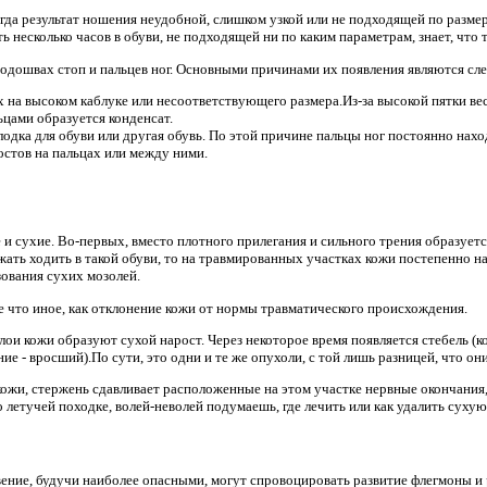
гда результат ношения неудобной, слишком узкой или не подходящей по размер
 несколько часов в обуви, не подходящей ни по каким параметрам, знает, что т
подошвах стоп и пальцев ног. Основными причинами их появления являются с
 на высоком каблуке или несоответствующего размера.Из-за высокой пятки ве
ьцами образуется конденсат.
лодка для обуви или другая обувь. По этой причине пальцы ног постоянно нахо
остов на пальцах или между ними.
и сухие. Во-первых, вместо плотного прилегания и сильного трения образует
ать ходить в такой обуви, то на травмированных участках кожи постепенно н
зования сухих мозолей.
е что иное, как отклонение кожи от нормы травматического происхождения.
лои кожи образуют сухой нарост. Через некоторое время появляется стебель (к
ие - вросший).По сути, это одни и те же опухоли, с той лишь разницей, что они
кожи, стержень сдавливает расположенные на этом участке нервные окончани
 летучей походке, волей-неволей подумаешь, где лечить или как удалить сухую
вение, будучи наиболее опасными, могут спровоцировать развитие флегмоны и