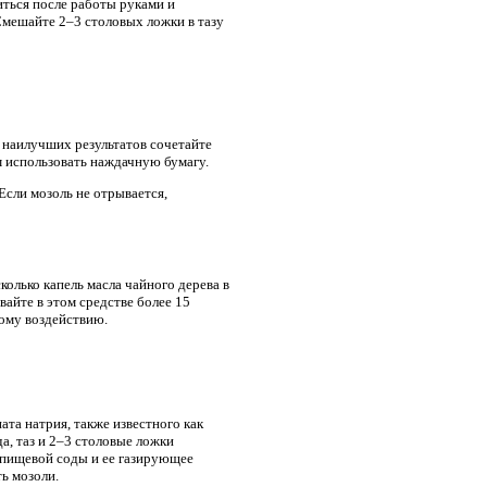
ться после работы руками и
Смешайте 2–3 столовых ложки в тазу
 наилучших результатов сочетайте
м использовать наждачную бумагу.
Если мозоль не отрывается,
олько капель масла чайного дерева в
вайте в этом средстве более 15
гому воздействию.
та натрия, также известного как
а, таз и 2–3 столовые ложки
а пищевой соды и ее газирующее
ь мозоли.