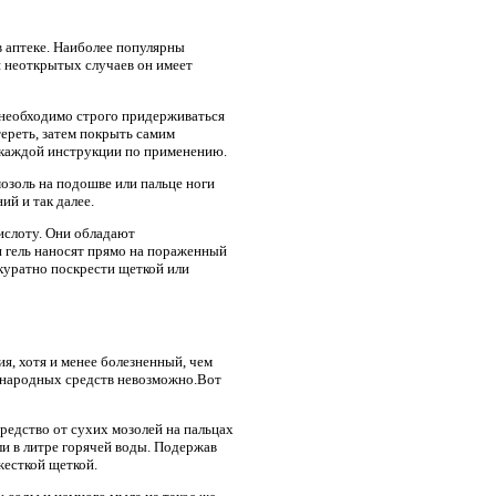
в аптеке. Наиболее популярны
я неоткрытых случаев он имеет
 необходимо строго придерживаться
ереть, затем покрыть самим
в каждой инструкции по применению.
мозоль на подошве или пальце ноги
ий и так далее.
ислоту. Они обладают
 гель наносят прямо на пораженный
куратно поскрести щеткой или
я, хотя и менее болезненный, чем
л народных средств невозможно.Вот
редство от сухих мозолей на пальцах
ли в литре горячей воды. Подержав
жесткой щеткой.