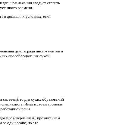
едленном лечении следует ставить
ует много времени.
ть в домашних условиях, если
менения целого ряда инструментов и
вных способа удаления сухой
 скотчем), то для сухих образований
 специалиста. Имея в своем арсенале
бработанной раны.
 дрелью (сверлением), прожиганием
 за один сеанс, но это