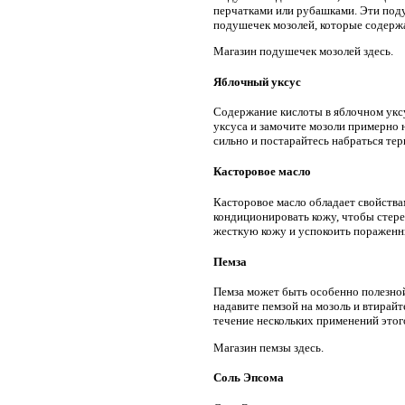
перчатками или рубашками. Эти поду
подушечек мозолей, которые содержа
Магазин подушечек мозолей здесь.
Яблочный уксус
Содержание кислоты в яблочном уксу
уксуса и замочите мозоли примерно н
сильно и постарайтесь набраться тер
Касторовое масло
Касторовое масло обладает свойства
кондиционировать кожу, чтобы стере
жесткую кожу и успокоить пораженн
Пемза
Пемза может быть особенно полезной,
надавите пемзой на мозоль и втирайт
течение нескольких применений этог
Магазин пемзы здесь.
Соль Эпсома