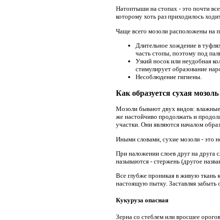
Натоптыши на стопах - это почти все
которому хоть раз приходилось ходить
Чаще всего мозоли расположены на 
Длительное хождение в туфлях
часть стопы, поэтому под пал
Узкий носок или неудобная ко
стимулирует образование нар
Несоблюдение гигиены.
Как образуется сухая мозоль
Мозоли бывают двух видов: влажные 
же настойчиво продолжать и продолж
участки. Они являются началом обра
Иными словами, сухие мозоли - это н
При наложении слоев друг на друга с
называются - стержень (другое назван
Все глубже проникая в живую ткань 
настоящую пытку. Заставляя забыть о
Кукуруза опасная
Зерна со стеблем или вросшее орого