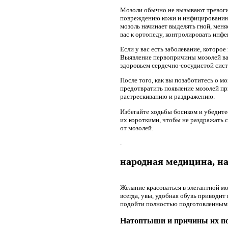
Мозоли обычно не вызывают тревоги.
повреждению кожи и инфицированию 
мозоль начинает выделять гной, мен
вас к ортопеду, контролировать инф
Если у вас есть заболевание, которо
Выявление первопричины мозолей ва
здоровьем сердечно-сосудистой сис
После того, как вы позаботитесь о 
предотвратить появление мозолей при
растрескиванию и раздражению.
Избегайте ходьбы босиком и убедитес
их короткими, чтобы не раздражать 
от мозолей.
.
народная медицина, на
Желание красоваться в элегантной мо
всегда, увы, удобная обувь приводит 
подойти полностью подготовленным. Н
Натоптыши и причины их п