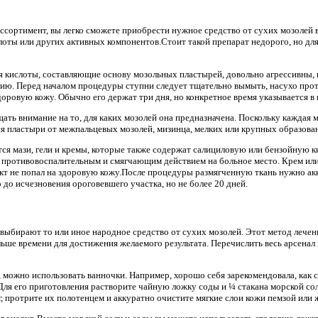
ссортимент, вы легко сможете приобрести нужное средство от сухих мозолей 
лоты или других активных компонентов.Стоит такой препарат недорого, но дл
я кислоты, составляющие основу мозольных пластырей, довольно агрессивны,
ию. Перед началом процедуры ступни следует тщательно вымыть, насухо прот
здоровую кожу. Обычно его держат три дня, но конкретное время указывается 
щать внимание на то, для каких мозолей она предназначена. Поскольку каждая 
я пластыри от межпальцевых мозолей, мизинца, мелких или крупных образован
ся мази, гели и кремы, которые также содержат салициловую или бензойную к
 противовоспалительным и смягчающим действием на больное место. Крем или
кт не попал на здоровую кожу.После процедуры размягченную ткань нужно ак
до исчезновения ороговевшего участка, но не более 20 дней.
выбирают то или иное народное средство от сухих мозолей. Этот метод лечени
льше времени для достижения желаемого результата. Перечислить весь арсена
 можно использовать ванночки. Например, хорошо себя зарекомендовала, как с
 Для его приготовления растворите чайную ложку соды и ¼ стакана морской со
ог, протрите их полотенцем и аккуратно очистите мягкие слои кожи пемзой или 