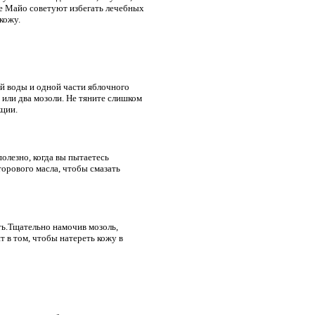
ке Майо советуют избегать лечебных
кожу.
й воды и одной части яблочного
 или два мозоли. Не тяните слишком
кции.
олезно, когда вы пытаетесь
торового масла, чтобы смазать
еть.Тщательно намочив мозоль,
т в том, чтобы натереть кожу в