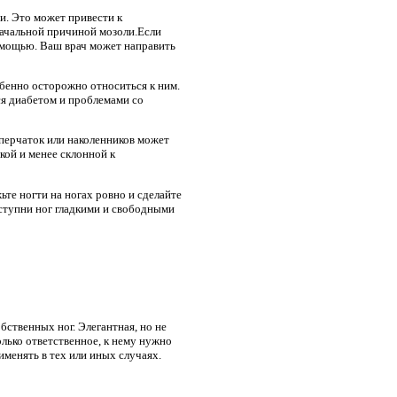
и. Это может привести к
начальной причиной мозоли.Если
помощью. Ваш врач может направить
собенно осторожно относиться к ним.
я диабетом и проблемами со
 перчаток или наколенников может
кой и менее склонной к
те ногти на ногах ровно и сделайте
 ступни ног гладкими и свободными
бственных ног. Элегантная, но не
только ответственное, к нему нужно
именять в тех или иных случаях.