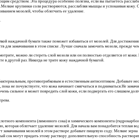
им средством. Эта процедура особенно полезна, если вы пытаетесь расслаби
.Мелкие крупинки соли растворяются, расслабляя мышцы и успокаивая кожу. 
чиванием мозолей, чтобы облегчить ее удаление.
.
кой наждачной бумаги также поможет избавиться от мозолей. Для достижения
ств для замачивания в этом списке. Лучше сначала замочить мозоли, прежде че
отрите, можно ли стереть слой мозоли или он полностью отделяется от кожи. 
е в другой раз. Никогда не трите кожу наждачной бумагой.
бактериальным, противогрибковым и естественным антисептиком. Добавьте неск
, пока не почувствуете, что кожа начинает смягчаться и подниматься.Не замачи
 очень сильное и может повредить слой кожи, если подвергать его слишком дол
ерева.
лотного компонента (лимонного сока) и химического компонента (гидрокарбона
ю, которая облегчает удаление мозолей. Для начала вам понадобится теплая вод
ут замачивания мозолей в этом растворе добавьте пищевую соду. Мелкие зерн
ный сок могут придать этому раствору дополнительную способность растворят