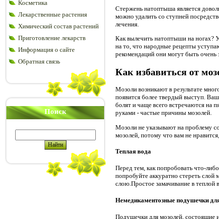
Косметика
Стержень натоптыша является довол
Лекарственные растения
можно удалить со ступней посредст
лечения.
Химический состав растений
Приготовление лекарств
Как вылечить натоптыши на ногах? У
на то, что народные рецепты уступа
Информация о сайте
рекомендаций они могут быть очень
Обратная связь
Как избавиться от моз
Мозоли возникают в результате мног
появится более твердый выступ. Ваш
болят и чаще всего встречаются на пя
Поиск
руками - частые причины мозолей.
Мозоли не указывают на проблему со
мозолей, потому что вам не нравится
Теплая вода
Перед тем, как попробовать что-либ
попробуйте аккуратно стереть слой 
слою.Простое замачивание в теплой 
Немедикаментозные подушечки для
Подушечки для мозолей, состоящие из