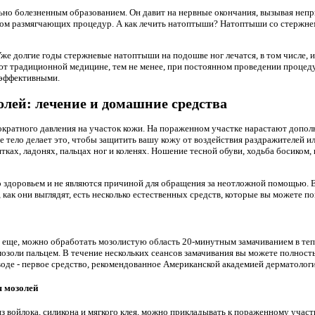
ьно болезненным образованием. Он давит на нервные окончания, вызывая не
вом размягчающих процедур. А как лечить натоптыши? Натоптыши со стержнем
же долгие годы стержневые натоптыши на подошве ног лечатся, в том числе, 
ют традиционной медицине, тем не менее, при постоянном проведении процеду
 эффективными.
олей: лечение и домашние средства
ократного давления на участок кожи. На пораженном участке нарастают дополн
е тело делает это, чтобы защитить вашу кожу от воздействия раздражителей 
тках, ладонях, пальцах ног и коленях. Ношение тесной обуви, ходьба босиком, и
 здоровьем и не являются причиной для обращения за неотложной помощью. Е
, как они выглядят, есть несколько естественных средств, которые вы можете п
о еще, можно обработать мозолистую область 20-минутным замачиванием в теп
мозоли пальцем. В течение нескольких сеансов замачивания вы можете полност
воде - первое средство, рекомендованное Американской академией дерматологи
 мозолей
 войлока, силикона и мягкого клея, можно прикладывать к пораженному участ