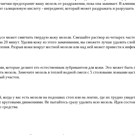
шечки предохранят вашу мозоль от раздражения, пока она заживает. В клини
т салициловую кислоту - ингредиент, который может раздражать и разрушать 
се может смягчить твердую кожу мозоли. Смешайте раствор из четырех часте
а 20 минут. Удалив кожу из этого замачивания, вы сможете лучше удалить слой
пения. Разрыв кожи вокруг костной мозоли или над ней может привести к инфе
ми, которые делают его естественным лубрикантом для кожи. Это может быть п
ть мозоль. Замочите мозоль в теплой водной смеси с 5 столовыми ложками кас
ый участок.
 когда у вас есть мозоли на подошвах стоп или на локтях, где их трудно увид
е круговыми движениями. Не пытайтесь сразу удалить всю мозоль. Идея состои
о средства.