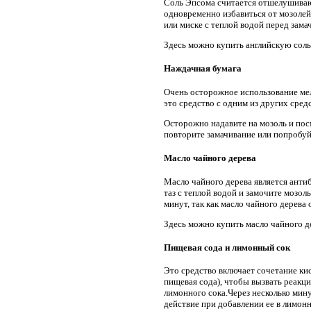
Соль Эпсома считается отшелушивающ
одновременно избавиться от мозолей
или миске с теплой водой перед зама
Здесь можно купить английскую соль
Наждачная бумага
Очень осторожное использование мел
это средство с одним из других сред
Осторожно надавите на мозоль и посм
повторите замачивание или попробуйт
Масло чайного дерева
Масло чайного дерева является анти
таз с теплой водой и замочите мозоль
минут, так как масло чайного дерева
Здесь можно купить масло чайного д
Пищевая сода и лимонный сок
Это средство включает сочетание кис
пищевая сода), чтобы вызвать реакци
лимонного сока.Через несколько мин
действие при добавлении ее в лимон