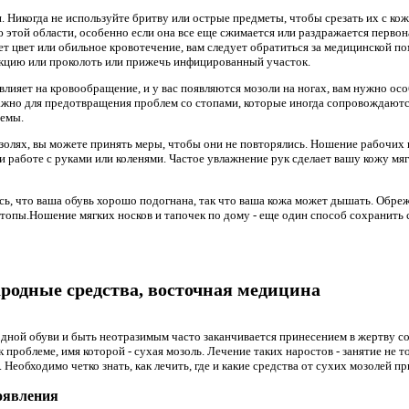
 Никогда не используйте бритву или острые предметы, чтобы срезать их с кож
этой области, особенно если она все еще сжимается или раздражается перво
яет цвет или обильное кровотечение, вам следует обратиться за медицинской 
екцию или проколоть или прижечь инфицированный участок.
е влияет на кровообращение, и у вас появляются мозоли на ногах, вам нужно о
жно для предотвращения проблем со стопами, которые иногда сопровождаютс
темы.
мозолях, вы можете принять меры, чтобы они не повторялись. Ношение рабочих
 работе с руками или коленями. Частое увлажнение рук сделает вашу кожу мяг
ь, что ваша обувь хорошо подогнана, так что ваша кожа может дышать. Обрежь
стопы.Ношение мягких носков и тапочек по дому - еще один способ сохранить
родные средства, восточная медицина
дной обуви и быть неотразимым часто заканчивается принесением в жертву со
к проблеме, имя которой - сухая мозоль. Лечение таких наростов - занятие не 
еобходимо четко знать, как лечить, где и какие средства от сухих мозолей пр
оявления