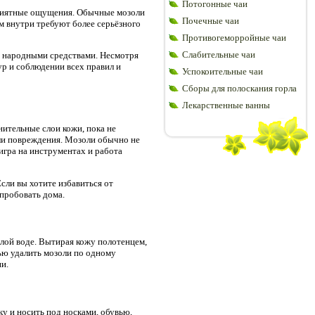
Потогонные чаи
приятные ощущения. Обычные мозоли
Почечные чаи
 внутри требуют более серьёзного
Противогеморройные чаи
Слабительные чаи
и народными средствами. Несмотря
р и соблюдении всех правил и
Успокоительные чаи
Сборы для полоскания горла
Лекарственные ванны
ительные слои кожи, пока не
или повреждения. Мозоли обычно не
гра на инструментах и ​​работа
сли вы хотите избавиться от
опробовать дома.
лой воде. Вытирая кожу полотенцем,
ью удалить мозоли по одному
и.
ку и носить под носками, обувью,