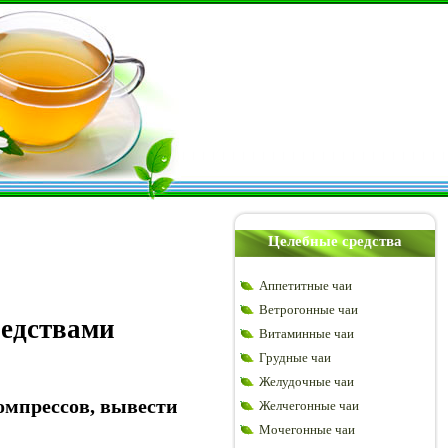
Целебные средства
Аппетитные чаи
Ветрогонные чаи
редствами
Витаминные чаи
Грудные чаи
Желудочные чаи
омпрессов, вывести
Желчегонные чаи
Мочегонные чаи