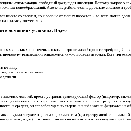
трещины, открывающие свободный доступ для инфекции. Поэтому вопрос о нем
х кожных новообразований. А лечение действительно довольно сложное и треб
лей вместе со стеблем, но и вообще от любых наростов. Это легко можно сдела
и на приеме у косметолога.
й в ​​домашних условиях: Видео
дошвах и пальцах ног - очень сложный и кропотливый процесс, требующий при
ом: процедуру разрыхления эпидермиса нужно проводить всегда. Есть три осно
ли клинику;
средства от сухих мозолей;
редствами.
от влажных мозолей, просто устранив травмирующий фактор (например, заклеив
 всего, особенно если это вросшая старая мозоль со стеблем, требуется помощь
остей и средств, он способен удалить стержень и избежать инфицирования о
а можно удалить сухие наросты жидким азотом (криодеструкция), специальной
диатермокоагуляция). С их помощью можно избавиться от злополучная проблема