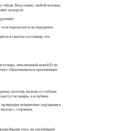
у обуви. Безусловно, любой человек,
акое кукуруза.
ледующие:
с тела переносится на переднюю
дятся в сжатом состоянии, что
ся пузырь, заполненный кожей.Если
ачнут образовываться ороговевшие
орень), поэтому мозоли со стеблем
 растут не вширь, а в глубину.
я, превращая неприятные ощущения в
 мозоль с стержнем.
 рожи.Кроме того, на огрубевшей