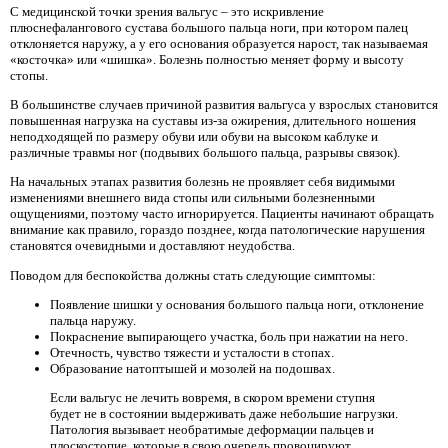
С медицинской точки зрения вальгус – это искривление
плюснефалангового сустава большого пальца ноги, при котором палец
отклоняется наружу, а у его основания образуется нарост, так называемая
«косточка» или «шишка». Болезнь полностью меняет форму и высоту
стопы.
В большинстве случаев причиной развития вальгуса у взрослых становится
повышенная нагрузка на суставы из-за ожирения, длительного ношения
неподходящей по размеру обуви или обуви на высоком каблуке и
различные травмы ног (подвывих большого пальца, разрывы связок).
На начальных этапах развития болезнь не проявляет себя видимыми
изменениями внешнего вида стопы или сильными болезненными
ощущениями, поэтому часто игнорируется. Пациенты начинают обращать
внимание как правило, гораздо позднее, когда патологические нарушения
становятся очевидными и доставляют неудобства.
Поводом для беспокойства должны стать следующие симптомы:
Появление шишки у основания большого пальца ноги, отклонение
пальца наружу.
Покраснение выпирающего участка, боль при нажатии на него.
Отечность, чувство тяжести и усталости в стопах.
Образование натоптышей и мозолей на подошвах.
Если вальгус не лечить вовремя, в скором времени ступня
будет не в состоянии выдерживать даже небольшие нагрузки.
Патология вызывает необратимые деформации пальцев и
плоскостопие, которые в свою очередь провоцируют