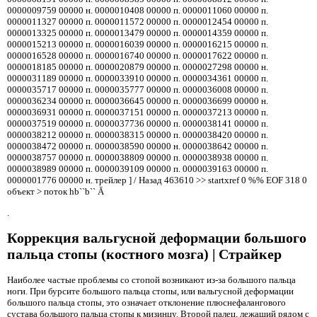
0000009759 00000 н. 0000010408 00000 п. 0000011060 00000 п.
0000011327 00000 п. 0000011572 00000 п. 0000012454 00000 п.
0000013325 00000 п. 0000013479 00000 п. 0000014359 00000 п.
0000015213 00000 п. 0000016039 00000 п. 0000016215 00000 п.
0000016528 00000 п. 0000016740 00000 п. 0000017622 00000 п.
0000018185 00000 п. 0000020879 00000 п. 0000027298 00000 н.
0000031189 00000 п. 0000033910 00000 п. 0000034361 00000 п.
0000035717 00000 п. 0000035777 00000 п. 0000036008 00000 п.
0000036234 00000 п. 0000036645 00000 п. 0000036699 00000 н.
0000036931 00000 п. 0000037151 00000 п. 0000037213 00000 п.
0000037519 00000 п. 0000037736 00000 п. 0000038141 00000 п.
0000038212 00000 п. 0000038315 00000 п. 0000038420 00000 п.
0000038472 00000 п. 0000038590 00000 н. 0000038642 00000 п.
0000038757 00000 п. 0000038809 00000 п. 0000038938 00000 п.
0000038989 00000 п. 0000039109 00000 п. 0000039163 00000 п.
0000001776 00000 н. трейлер ] / Назад 463610 >> startxref 0 %% EOF 318 0
объект > поток hb``b`` Ā
.
Коррекция вальгусной деформации большого
пальца стопы (костного мозга) | Страйкер
Наиболее частые проблемы со стопой возникают из-за большого пальца
ноги. При бурсите большого пальца стопы, или вальгусной деформации
большого пальца стопы, это означает отклонение плюснефалангового
сустава большого пальца стопы к мизинцу. Второй палец, лежащий рядом с