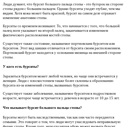
Люди думают, что бурсит большого пальца стопы - это бугорок на стороне
стопы рядом с большим пальцем. Однако бурситы уходят глубже, чем мы
видим. Хотя кожа может быть красной, бурсит на самом деле отражает
изменение анатомии стопы.
Бурситы со временем возникают. То, что начинается с того, что большой
палец ноги указывает на второй палец, заканчивается изменением
фактического расположения костей стопы.
Существует также состояние, называемое портновским бурситом или
бурситом. Этот вид шишки отличается от бурсита своим расположением.
Портновский бурсит находится у основания мизинца на внешней стороне
стопы.
У кого есть бурситы?
Заразиться бурситом может любой человек, но чаще они встречаются у
женщин. Люди с плоскостопием также более склонны к образованию
бурсита из-за изменений стопы, вызванных бурситом.
Существует также заболевание, называемое бурситом в подростковом
возрасте, которое чаще встречается у девочек в возрасте от 10 до 15 лет.
Что вызывает бурсит большого пальца стопы?
Бурситы могут быть наследственными, так как они часто передаются
семьями. Это говорит о том, что люди могут унаследовать неправильную
форму стопы. Кроме того, неподходящая обувь может вызвать бурсит.