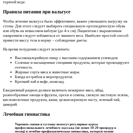
горячей воде.
Правила питания при вальгусе
Чтобы лечение вальгуса было эффективнее, важно уменьшить нагрузку на
стопы. Для этого следует выбирать специальную ортопедическую обувь
или обувь на невысоком каблуке (до 4-х см). Пациентам с выраженным
ожирением следует избавиться от лишнего веса. Наиболее простой способ
привести массу тела в норму – соблюдение диеты.
На время похудения следует исключить:
Высококалорийную пищу с высоким содержанием углеводов.
Соленые и насыщенные специями продукты, которые провоцируют
отечность.
Жирные сорта мяса и животные жиры.
Блюда из грибов и морепродуктов.
Крепкий чай и кофе, шоколад.
Ежедневный рацион должен включать нежирное мясо, яйца,
разнообразные овощи и фрукты, орехи и семена, свежую листовую зелень,
кисломолочные продукты, каши, цельнозерновую пасту, зеленый чай,
цикорий.
Лечебная гимнастика
Укрепить связки и суставы помогут регулярные курсы
профессионального лечебного массажа (не менее 10-20 процедур в
месяц) и лечебно-профилактическая гимнастика, которую можно