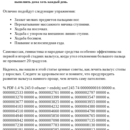
выполнять дома хоть каждый день.
Отлично подойдут следующие упражнения:
Захват мелких предметов пальцами ног.
Перекатывание массажного мячика ступнями.
Ходьба на носочках.
Ходьба с упором на внешнюю линию ступни.
Ходьба босиком.
Плавание и велосипедная езда.
Самомассаж, гимнастика и народные средства особенно эффективны на
первой и второй стадиях вальгуса, когда угол отклонения большого пальца
не превышает 20 градусов.
Надеюсь, вы нашли в этой статье ценные советы, как лечить вальгус стопы
у взрослых. Следите за здоровьем ног и помните, что предупредить
развитие вальгуса намного проще, чем лечить саму патологию.
% PDF-1.4 % 245 0 объект > endobj xref 245 74 0000000016 00000 н.
0000002533 00000 н. 0000002761 00000 н. 0000002797 00000 н.
0000003270 00000 н. 0000003399 00000 н. 0000003547 00000 н.
0000003677 00000 н. 0000003825 00000 н. 0000003955 00000 н.
0000004103 00000 п. 0000004232 00000 н. 0000004380 00000 н.
0000004510 00000 н. 0000004660 00000 н. 0000004790 00000 н.
0000004940 00000 н. 0000005850 00000 н. 0000006765 00000 н.
0000006942 00000 н. 0000007098 00000 н. 0000007135 00000 н.
0000007238 00000 н. 0000007783 00000 н. 0000008130 00000 н.
0000008191 00000 п. 0000008585 00000 н. 0000008812 00000 н.