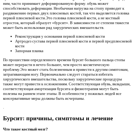
ним, часто принимает деформированную форму. обувь может
способствовать деформации. Необычная нагрузка на стопу приводит к
раздвижению первых двух плюсневых костей, так что выделяется головка
первой плюсневой кости.Это головка плюсневой кости, а не костный
отросток, который образует «бурсит». В зависимости от степени тяжести
может быть использован ряд хирургических вмешательств.
Реконструкция у основания первой плюсневой кости
Артродез сустава первой плюсневой кости и первой предплюсневой
кости
Запорная планка
По прошествии определенного времени бурсит большого пальца стопы
может перерасти в нечто большее, чем просто косметическую
проблему.Это может стать болезненным и привести к другим симптомам,
затрагивающим ногу. Первоначально следует стараться избегать
хирургического вмешательства, поскольку хирургические процедуры
также могут привести к осложнениям. Соответствующая обувь, вкладыши,
соответствующая амортизация бурсита и физиотерапия могут быть
полезны на раннем этапе этапы. В особенности у пожилых людей все
консервативные меры должны быть исчерпаны.
.
Бурсит: причины, симптомы и лечение
Что такое костный мозг?