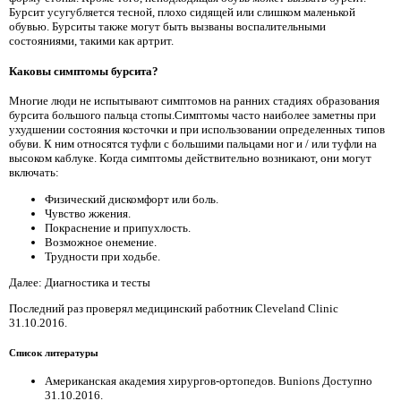
Бурсит усугубляется тесной, плохо сидящей или слишком маленькой
обувью. Бурситы также могут быть вызваны воспалительными
состояниями, такими как артрит.
Каковы симптомы бурсита?
Многие люди не испытывают симптомов на ранних стадиях образования
бурсита большого пальца стопы.Симптомы часто наиболее заметны при
ухудшении состояния косточки и при использовании определенных типов
обуви. К ним относятся туфли с большими пальцами ног и / или туфли на
высоком каблуке. Когда симптомы действительно возникают, они могут
включать:
Физический дискомфорт или боль.
Чувство жжения.
Покраснение и припухлость.
Возможное онемение.
Трудности при ходьбе.
Далее: Диагностика и тесты
Последний раз проверял медицинский работник Cleveland Clinic
31.10.2016.
Список литературы
Американская академия хирургов-ортопедов. Bunions Доступно
31.10.2016.