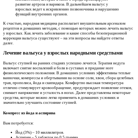
развитие артроза и варикоза. В дальнейшем вальгус у
взрослых ведет к искривлению позвоночника и нарушению
функций внутренних органов.
К счастью, народная медицина располагает внушительным арсеналом
рецептов и домашних методик, с помощью которых можно лечить вальгус
у взрослых. Как лечить заболевание и какие способы безоперационной
коррекции вальгуса существуют – на эти вопросы вы найдете ответы
далее.
Лечение вальгуса у взрослых народными средствами
Вальгус ступней на ранних стадиях успешно лечится. Терапия недуга
включает снятие воспалений и боли в суставах и придание ноге
физиологического положения. В домашних условиях эффективны теплые
ванночки, компрессы и обертывания на основе соли, хвои, сбора целебных
трав, прополиса, йода и скипидара. Комфортно высокая температура
отлично стимулирует кровообращение, предупреждает появление отеков,
снимает напряжение и усталость в ногах. Далее представлены некоторые
средства, которые можно легко применить в домашних условиях и
значительно улучшить состояние ступней.
Компресс из йода и аспирина
Вам потребуется:
Йод (3%) – 10 миллилитров.
Аспирин – 5 таблеток по 0,5 грамма.