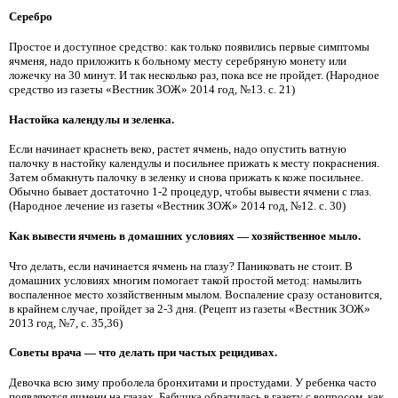
Серебро
Простое и доступное средство: как только появились первые симптомы
ячменя, надо приложить к больному месту серебряную монету или
ложечку на 30 минут. И так несколько раз, пока все не пройдет. (Народное
средство из газеты «Вестник ЗОЖ» 2014 год, №13. с. 21)
Настойка календулы и зеленка.
Если начинает краснеть веко, растет ячмень, надо опустить ватную
палочку в настойку календулы и посильнее прижать к месту покраснения.
Затем обмакнуть палочку в зеленку и снова прижать к коже посильнее.
Обычно бывает достаточно 1-2 процедур, чтобы вывести ячмени с глаз.
(Народное лечение из газеты «Вестник ЗОЖ» 2014 год, №12. с. 30)
Как вывести ячмень в домашних условиях — хозяйственное мыло.
Что делать, если начинается ячмень на глазу? Паниковать не стоит. В
домашних условиях многим помогает такой простой метод: намылить
воспаленное место хозяйственным мылом. Воспаление сразу остановится,
в крайнем случае, пройдет за 2-3 дня. (Рецепт из газеты «Вестник ЗОЖ»
2013 год, №7, с. 35,36)
Советы врача — что делать при частых рецидивах.
Девочка всю зиму проболела бронхитами и простудами. У ребенка часто
появляются ячмени на глазах. Бабушка обратилась в газету с вопросом, как