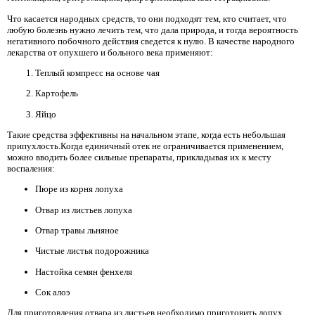
Что касается народных средств, то они подходят тем, кто считает, что
любую болезнь нужно лечить тем, что дала природа, и тогда вероятность
негативного побочного действия сведется к нулю. В качестве народного
лекарства от опухшего и больного века применяют:
Теплый компресс на основе чая
Картофель
Яйцо
Такие средства эффективны на начальном этапе, когда есть небольшая
припухлость.Когда единичный отек не ограничивается применением,
можно вводить более сильные препараты, прикладывая их к месту
воспаления:
Пюре из корня лопуха
Отвар из листьев лопуха
Отвар травы льняное
Чистые листья подорожника
Настойка семян фенхеля
Сок алоэ
Для приготовления отвара из листьев необходимо приготовить лопух,