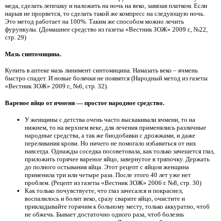
меда, сделать лепешку и наложить на ночь на веко, завязав платком. Если
нарыв не прорвется, то сделать такой же компресс на следующую ночь.
Это метод работает на 100%. Таким же способом можно лечить
фурункулы. (Домашнее средство из газеты «Вестник ЗОЖ» 2009 г., №22,
стр. 29)
Мазь синтомицина.
Купить в аптеке мазь линимент синтомицина. Намазать веко – ячмень
быстро спадет. И новые болячки не появятся (Народный метод из газеты
«Вестник ЗОЖ» 2009 г., №6, стр. 32).
Вареное яйцо от ячменя — простое народное средство.
У женщины с детства очень часто выскакивали ячмени, то на
нижнем, то на верхнем веке, для лечения применялись различные
народные средства, а так же биодобавки с дрожжами, и даже
переливания крови. Но ничего не помогало избавиться от них
навсегда. Однажды соседка посоветовала, как только зачешется глаз,
приложить горячее вареное яйцо, завернутое в тряпочку. Держать
до полного остывания яйца. Этот рецепт с яйцом женщина
применила три или четыре раза. После этого 40 лет уже нет
проблем. (Рецепт из газеты «Вестник ЗОЖ» 2006 г. №8, стр. 30)
Как только почувствуете, что глаз зачесался и покраснел,
воспалилось и болит веко, сразу сварите яйцо, очистите и
прикладывайте горячим к больному месту, только аккуратно, чтоб
не обжечь. Бывает достаточно одного раза, чтоб болезнь