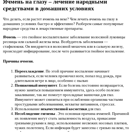
Ячмень на глазу – лечение народными
средствами в домашних условиях
Что делать, если растет ячмень на веке? Чем лечить ячмень на глазу в
домашних условиях быстро и эффективно? Разберем самые популярные
народные средства и лекарственные препараты.
Ячмень
— это гнойное воспалительное заболевание волосяной луковицы
ресницы или сальной железы века. Возбудитель заболевания —
стафилококк. Он внедряется в волосяной мешочек или в сальную железу,
происходит инфицирование, после чего развивается гнойное воспаление.
Причины ячменя.
Переохлаждение
. По этой причине воспаление начинает
развиваться, если человек промочил ноги, попал под дождь, при
длительном ветре в лицо, особенно с пылью
Пониженный иммунитет
. Если болезнь постоянно возвращается,
нужно заняться повышением иммунитета, здесь особо полезно
закаливание, так же помогут прохладные ванночки для глаз.
Иммунитет может снизиться при ослаблении организма частыми
простудными заболеваниями, нехватке витаминов, стрессах.
Использование
некачественной косметики
для глаз.
Несоблюдение гигиены
. Это основная причина ячменей. Причиной
их появления могут стать запыленность воздуха, прикасание
грязными руками к лицу, использование несвежих носовых платков,
чужих полотенец. Если инфекция будет занесена с грязью на веко, то