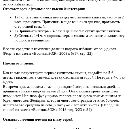
от них избавиться.
Отвечает врач-офтальмолог высшей категории:
1) 3 ст. л. травы очанки залить двумя стаканами кипятка, настоять 2
часа, процедить. Применять в виде ванночек для глаз, промывать
стерильной ваткой.
2) Принимать внутрь 2-4 раза в день по 5-6 сухих цветков пижмы.
3) Смешать 1/4 ч. л. порошка серы с молоком или кофе и выпить эту
порцию в течение дня.
Все эти средства в комплексе должны надолго избавить от рецидивов.
(Рецепт из газеты «Вестник ЗОЖ» 2008 г. №17, стр. 22)
Пижма от ячменя.
Как только почувствуете первые симптомы ячменя, съедайте по 5-6
цветков пижмы, хоть свежих, хоть сухих, запивая водой. Повторять 4-5 раз
в день.
Во время приема пижмы ячмени проходят быстро, за несколько дней, но
принимать пижму надо не менее 21 дня. Она очищает кровь, повышает
иммунитет. Нарывов, фурункулов, герпеса после курса приема пижмы не
будет много лет. Женщина, которая много лет страдала от этих болячек,
испытала это средство на себе, и вот уже 7 лет кожа чистая. (Народный
способ из газеты «Вестник ЗОЖ» 2013 год, №23 с. 34)
Отзывы о лечении ячменя на глазу серой.