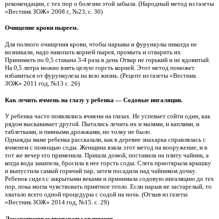
рекомендации, с тех пор о болезни этой забыла. (Народный метод из газеты
«Вестник ЗОЖ» 2008 г., №23, с. 30)
Очищение крови пыреем.
Для полного очищения крови, чтобы нарывы и фурункулы никогда не
возникали, надо накопать корней пырея, промыть и отварить их.
Принимать по 0,5 стакана 3-4 раза в день Отвар не горький и не ядовитый.
На 0,5 литра можно взять целую горсть корней. Этот метод поможет
избавиться от фурункулеза на всю жизнь. (Рецепт из газеты «Вестник
ЗОЖ» 2011 год, №13 с. 26)
Как лечить ячмень на глазу у ребенка — Содовые ингаляции.
У ребенка часто появлялись ячмени на глазах. Не успевает сойти один, как
рядом выскакивает другой. Пытались лечить их и мазями, и каплями, и
таблетками, и пивными дрожжами, но толку не было.
Однажды маме ребенка рассказали, как в деревне знахарка справлялась с
ячменем с помощью соды. Женщина взяла этот метод на вооружение, и в
тот же вечер его применила. Пришла домой, поставила на плиту чайник, а
когда вода закипела, бросила в нее горсть соды. Слега приоткрыла крышку
и выпустила самый горячий пар, затем посадила над чайником дочку.
Ребенок сидел с закрытыми веками и принимала содовую ингаляцию до тех
пор, пока могла чувствовать приятное тепло. Если нарыв не застарелый, то
хватало всего одной процедуры с содой на ночь. (Отзыв из газеты
«Вестник ЗОЖ» 2014 год, №15. с. 29)
Лекарственные препараты от ячменя