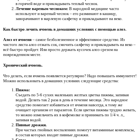
в горячей воде и прикладывать теплый чеснок.
Лечение вареным чесноком:
В народной медицине часто
используют и вареный чеснок – его разминают в кашицу,
заворачивают в марлевую салфетку и прикладывают на веко.
Как быстро лечить ячмень в домашних условиях с помощью алоэ.
Алоэ от ячменя
– самое безболезненное и эффективное средство. Из
чистого листа алоэ отжать сок, смочить салфетку и прикладывать на веко –
всё быстро пройдет. Или просто держать кусочек алоэ срезом на
поврежденном месте.
Хронический ячмень.
Что делать, если ячмень появляется регулярно? Надо повышать иммунитет!
Можно использовать в домашних условиях следующие средства:
Пижма:
Съедать по 5-6 сухих маленьких желтых цветка пижмы, запивая
водой. Делать так 2 раза в день в течение месяца. Это народное
средство помогает избавиться от ячменя навсегда, к тому же
очищает организм от паразитов. Если цветки пижмы трудно жевать,
то можно измельчить их в кофемолке и принимать по 1/4 ч. л.,
запивая водой.
Пивные дрожжи.
При частых гнойных воспалениях помогут витаминные комплексы,
в состав которых входят пивные дрожжи.
Сера: