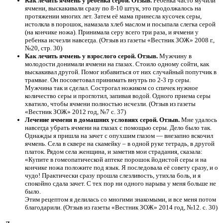
Как лечить ячмень у ребенка серой. Отзыв.
Ребенка часто мучили
ячмени, выскакивали сразу по 8-10 штук, это продолжалось на
протяжении многих лет. Затем её мама принесла кусочек серы,
истолкла в порошок, намазала хлеб маслом и посыпала слегка серой
(на кончике ножа). Принимала серу всего три раза, и ячмени у
ребенка исчезли навсегда. (Отзыв из газеты «Вестник ЗОЖ» 2008 г.,
№20, стр. 30)
Как лечить ячмень у взрослого серой. Отзыв.
Мужчину в
молодости донимали ячмени на глазах. Стоило одному сойти, как
выскакивал другой. Помог избавиться от них случайный попутчик в
трамвае. Он посоветовал принимать внутрь по 2-3 гр серы.
Мужчина так и сделал. Сострогал ножиком со спичек нужное
количество серы и проглотил, запивая водой. Одного приема серы
хватило, чтобы ячмени полностью исчезли. (Отзыв из газеты
«Вестник ЗОЖ» 2012 год, №7 с. 37)
Лечение ячменя в домашних условиях серой. Отзыв.
Мне удалось
навсегда убрать ячмени на глазах с помощью серы. Дело было так.
Однажды я пришла на зачет с опухшим глазом — внезапно вскочил
ячмень. Села в сквере на скамейку – в одной руке тетрадь, в другой
платок. Рядом села женщина, и заметив мои страдания, сказала:
«Купите в гомеопатической аптеке порошок йодистой серы и на
кончике ножа положите под язык. Я последовала её совету сразу, и о
чудо! Практически сразу прошла слезливость, утихла боль, и я
спокойно сдала зачет. С тех пор ни одного нарыва у меня больше не
было.
Этим рецептом я делилась со многими знакомыми, и все меня потом
благодарили. (Отзыв из газеты «Вестник ЗОЖ» 2014 год, №12. с. 30)