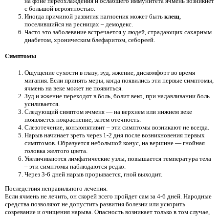
на фоне переохлаждения и ослабшего иммунитета ячмень возникнет
с большой вероятностью.
Иногда причиной развития нагноения может быть
клещ
,
поселившийся на ресницах – демодекс.
Часто это заболевание встречается у людей, страдающих сахарным
диабетом, хроническим блефаритом, себореей.
Симптомы
Ощущение сухости в глазу, зуд, жжение, дискомфорт во время
мигания. Если принять меры, когда появились эти первые симптомы,
ячмень на веке может не появиться.
Зуд и жжение переходят в боль, болит веко, при надавливании боль
усиливается.
Следующий симптом ячменя — на верхнем или нижнем веке
появляется покраснение, затем отечность.
Слезотечение, конъюнктивит – эти симптомы возникают не всегда.
Нарыв начинает зреть через 1-2 дня после возникновения первых
симптомов. Образуется небольшой конус, на вершине — гнойная
головка желтого цвета.
Увеличиваются лимфатические узлы, повышается температура тела
– эти симптомы наблюдаются редко.
Через 3-6 дней нарыв прорывается, гной выходит.
Последствия неправильного лечения.
Если ячмень не лечить, он скорей всего пройдет сам за 4-6 дней. Народные
средства позволяют не допустить развития болезни или ускорить
созревание и очищения нарыва. Опасность возникает только в том случае,