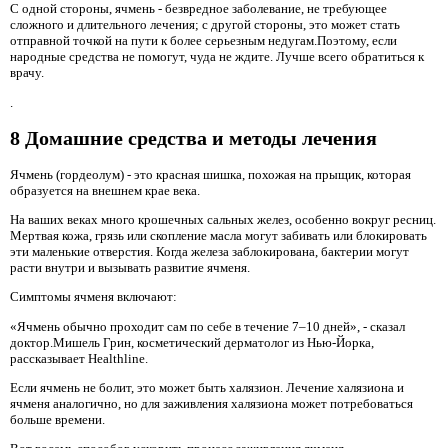
С одной стороны, ячмень - безвредное заболевание, не требующее
сложного и длительного лечения; с другой стороны, это может стать
отправной точкой на пути к более серьезным недугам.Поэтому, если
народные средства не помогут, чуда не ждите. Лучше всего обратиться к
врачу.
.
8 Домашние средства и методы лечения
Ячмень (гордеолум) - это красная шишка, похожая на прыщик, которая
образуется на внешнем крае века.
На ваших веках много крошечных сальных желез, особенно вокруг ресниц.
Мертвая кожа, грязь или скопление масла могут забивать или блокировать
эти маленькие отверстия. Когда железа заблокирована, бактерии могут
расти внутри и вызывать развитие ячменя.
Симптомы ячменя включают:
«Ячмень обычно проходит сам по себе в течение 7–10 дней», - сказал
доктор.Мишель Грин, косметический дерматолог из Нью-Йорка,
рассказывает Healthline.
Если ячмень не болит, это может быть халязион. Лечение халязиона и
ячменя аналогично, но для заживления халязиона может потребоваться
больше времени.