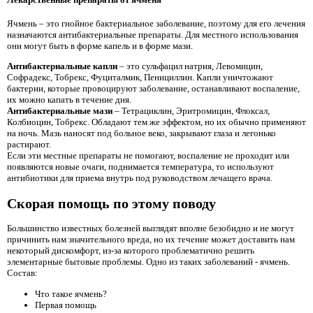
Ячмень – это гнойное бактериальное заболевание, поэтому для его лечения
назначаются антибактериальные препараты. Для местного использования
они могут быть в форме капель и в форме мази.
Антибактериальные капли
– это сульфацил натрия, Левомицин,
Софрадекс, Тобрекс, Фуциталмик, Пенициллин. Капли уничтожают
бактерии, которые провоцируют заболевание, останавливают воспаление,
их можно капать в течение дня.
Антибактериальные мази
– Тетрациклин, Эритромицин, Флоксал,
Колбиоцин, Тобрекс. Обладают тем же эффектом, но их обычно применяют
на ночь. Мазь наносят под больное веко, закрывают глаза и легонько
растирают.
Если эти местные препараты не помогают, воспаление не проходит или
появляются новые очаги, поднимается температура, то используют
антибиотики для приема внутрь под руководством лечащего врача.
Скорая помощь по этому поводу
Большинство известных болезней выглядят вполне безобидно и не могут
причинить нам значительного вреда, но их течение может доставить нам
некоторый дискомфорт, из-за которого проблематично решить
элементарные бытовые проблемы. Одно из таких заболеваний - ячмень.
Состав:
Что такое ячмень?
Первая помощь