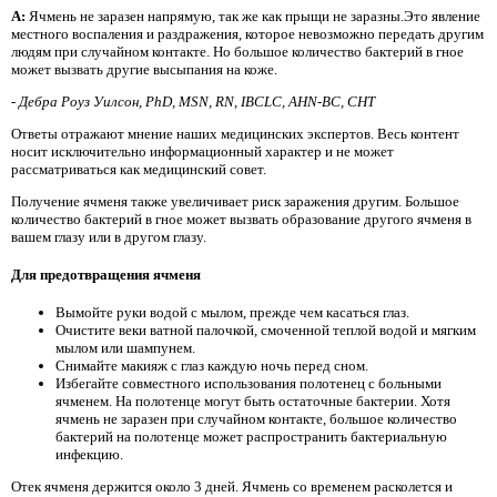
A:
Ячмень не заразен напрямую, так же как прыщи не заразны.Это явление
местного воспаления и раздражения, которое невозможно передать другим
людям при случайном контакте. Но большое количество бактерий в гное
может вызвать другие высыпания на коже.
-
Дебра Роуз Уилсон, PhD, MSN, RN, IBCLC, AHN-BC, CHT
Ответы отражают мнение наших медицинских экспертов. Весь контент
носит исключительно информационный характер и не может
рассматриваться как медицинский совет.
Получение ячменя также увеличивает риск заражения другим. Большое
количество бактерий в гное может вызвать образование другого ячменя в
вашем глазу или в другом глазу.
Для предотвращения ячменя
Вымойте руки водой с мылом, прежде чем касаться глаз.
Очистите веки ватной палочкой, смоченной теплой водой и мягким
мылом или шампунем.
Снимайте макияж с глаз каждую ночь перед сном.
Избегайте совместного использования полотенец с больными
ячменем. На полотенце могут быть остаточные бактерии. Хотя
ячмень не заразен при случайном контакте, большое количество
бактерий на полотенце может распространить бактериальную
инфекцию.
Отек ячменя держится около 3 дней. Ячмень со временем расколется и