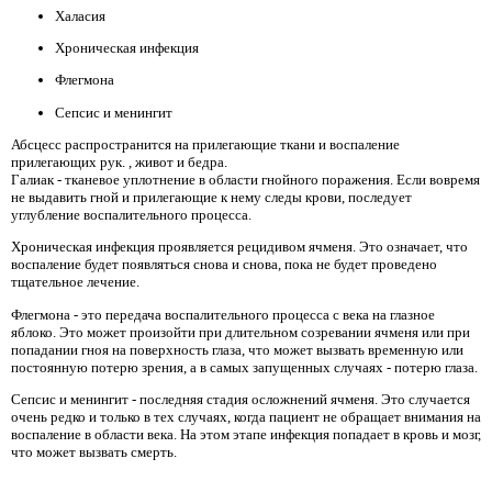
Халасия
Хроническая инфекция
Флегмона
Сепсис и менингит
Абсцесс распространится на прилегающие ткани и воспаление
прилегающих рук. , живот и бедра.
Галиак - тканевое уплотнение в области гнойного поражения. Если вовремя
не выдавить гной и прилегающие к нему следы крови, последует
углубление воспалительного процесса.
Хроническая инфекция проявляется рецидивом ячменя. Это означает, что
воспаление будет появляться снова и снова, пока не будет проведено
тщательное лечение.
Флегмона - это передача воспалительного процесса с века на глазное
яблоко. Это может произойти при длительном созревании ячменя или при
попадании гноя на поверхность глаза, что может вызвать временную или
постоянную потерю зрения, а в самых запущенных случаях - потерю глаза.
Сепсис и менингит - последняя стадия осложнений ячменя. Это случается
очень редко и только в тех случаях, когда пациент не обращает внимания на
воспаление в области века. На этом этапе инфекция попадает в кровь и мозг,
что может вызвать смерть.