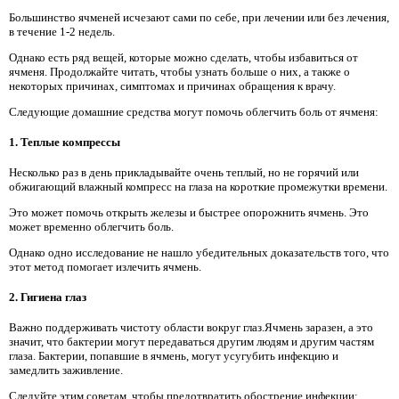
Большинство ячменей исчезают сами по себе, при лечении или без лечения,
в течение 1-2 недель.
Однако есть ряд вещей, которые можно сделать, чтобы избавиться от
ячменя. Продолжайте читать, чтобы узнать больше о них, а также о
некоторых причинах, симптомах и причинах обращения к врачу.
Следующие домашние средства могут помочь облегчить боль от ячменя:
1. Теплые компрессы
Несколько раз в день прикладывайте очень теплый, но не горячий или
обжигающий влажный компресс на глаза на короткие промежутки времени.
Это может помочь открыть железы и быстрее опорожнить ячмень. Это
может временно облегчить боль.
Однако одно исследование не нашло убедительных доказательств того, что
этот метод помогает излечить ячмень.
2. Гигиена глаз
Важно поддерживать чистоту области вокруг глаз.Ячмень заразен, а это
значит, что бактерии могут передаваться другим людям и другим частям
глаза. Бактерии, попавшие в ячмень, могут усугубить инфекцию и
замедлить заживление.
Следуйте этим советам, чтобы предотвратить обострение инфекции: