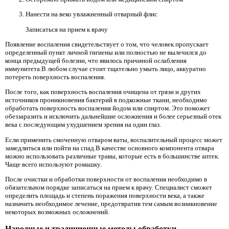
Нанести на веко увлажненный отварный флис
Записаться на прием к врачу
Появление воспаления свидетельствует о том, что человек пропускает
определенный пункт личной гигиены или полностью не вылечился до
конца предыдущей болезни, что явилось причиной ослабления
иммунитета.В любом случае стоит тщательно умыть лицо, аккуратно
потереть поверхность воспаления.
После того, как поверхность воспаления очищена от грязи и других
источников проникновения бактерий в подкожные ткани, необходимо
обработать поверхность воспаления йодом или спиртом. Это поможет
обеззаразить и исключить дальнейшие осложнения и более серьезный отек
века с последующим ухудшением зрения на один глаз.
Если применить смоченную отваром ваты, воспалительный процесс может
замедлиться или пойти на спад.В качестве основного компонента отвара
можно использовать различные травы, которые есть в большинстве аптек.
Чаще всего используют ромашку.
После очистки и обработки поверхности от воспаления необходимо в
обязательном порядке записаться на прием к врачу. Специалист сможет
определить площадь и степень поражения поверхности века, а также
назначить необходимое лечение, предотвратив тем самым возникновение
некоторых возможных осложнений.
Народные и традиционные методы обработки