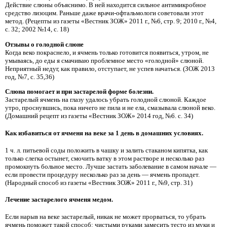
Действие слюны объяснимо. В ней находится сильное антимикробное
средство лизоцим. Раньше даже врачи-офтальмологи советовали этот
метод. (Рецепты из газеты «Вестник ЗОЖ» 2011 г., №6, стр. 9; 2010 г., №4,
с. 32; 2002 №14, с. 18)
Отзывы о голодной слюне
Когда веко покраснело, и ячмень только готовится появиться, утром, не
умываясь, до еды я смачиваю проблемное место «голодной» слюной.
Неприятный недуг, как правило, отступает, не успев начаться. (ЗОЖ 2013
год, №7, с. 35,36)
Слюна помогает и при застарелой форме болезни.
Застарелый ячмень на глазу удалось убрать голодной слюной. Каждое
утро, проснувшись, пока ничего не пила и не ела, смазывала слюной веко.
(Домашний рецепт из газеты «Вестник ЗОЖ» 2014 год, №6. с. 34)
Как избавиться от ячменя на веке за 1 день в домашних условиях.
1 ч. л. питьевой соды положить в чашку и залить стаканом кипятка, как
только слегка остынет, смочить ватку в этом растворе и несколько раз
промокнуть больное место. Лучше застать заболевание в самом начале —
если провести процедуру несколько раз за день — ячмень пропадет.
(Народный способ из газеты «Вестник ЗОЖ» 2011 г., №9, стр. 31)
Лечение застарелого ячменя медом.
Если нарыв на веке застарелый, никак не может прорваться, то убрать
ячмень поможет такой способ: чистыми руками замесить тесто из муки и