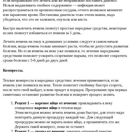
если неправильно его лечить или же неправильно поставить диагноз.
Нельзя выдавливать гнойное содержимое — инфекция может
распространиться по кровеносным сосудам, отчего возможен менингит
или заражение крови. Постановка диагноза тоже очень важна, надо
убедиться, что это не халязион, опухоль или киста.
Быстро вылечить ячмень помогут простые народные средства, некоторые
из них помогут избавиться от ячменя за 1 день.
Лечить ячмень на глазу в домашних условиях следует в самом начале
болезни, когда ячмень только начинает расти, чтобы не допустить развития
болезни. Но если ячмень на веке уже появился, то лечение народными
средствами поможет ускорить созревание нарыва, это позволит сократить
сроки болезни с 5-6 дней до двух дней.
Компрессы.
Теплые компрессы в народных средствах лечения применяются, если
ячмень уже появился на веке. Тепло помогает гнойнику быстро созреть,
после чего гной выйдет, и веко придет в порядок. Прогревание при первых
симптомах остановит развитие болезни и повернет процесс вспять.
Рецепт 1 — вареное яйцо от ячменя:
прикладывать к веку
очищенное
вареное яйцо
в теплом виде.
Этим методом можно лечить ячмень дома быстро, для этого надо
повторять данную процедуру каждый час. Для следующей
процедуры можно не варить новое яйцо, а прокипятить это же.
Держать такой компресс, пока не остынет.
Рецепт 2 — травы от ячменя:
заварить аптечный пакетик