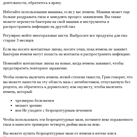
деятельности, обратитесь к врачу.
Избегайте использования макияжа, если у вас ячмень. Макияж может еще
больше раздражать глаза и замедлять процесс заживления. Вы также
можете перенести бактерии на свой макияж и инструменты и
распространить инфекцию на другой глаз.
Регулярно мойте многоразовые кисти. Выбросьте все продукты для глаз
старше 3 месяцев.
Если вы носите контактные линзы, носите очки, пока ячмень не заживет.
Бактерии ячменя могут попасть на контакты и распространить инфекцию.
Поменяйте контактные линзы на новые, когда ячмень заживает, чтобы
предотвратить повторное заражение.
Чтобы помочь вылечить ячмень легкой степени тяжести, Грин говорит, что
вы можете нанести на эту область мазь с антибиотиком, отпускаемую без
рецепта, но обратитесь к дерматологу или окулисту, чтобы вылечить
ячмень, который:
чрезмерно болезненен
мешает зрению
вон Не уходите с безрецептурным лечением
Чтобы использовать эти безрецептурные мази, потяните веко пораженного
глаза и нанесите примерно четверть дюйма мази на веко.
Вы можете купить безрецептурные мази от ячменя в аптеке или в