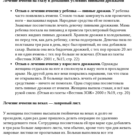
Лечение ячменя на глазу в домашних условиях пивными дрожжами
Отзыв о лечении ячменя у ребенка — пивные дрожжи.
У ребенка
часто появлялись ячмени. Стоило только замерзнуть или промочить
ноги – выскакивал нарыв. Народные средства ей не помогали.
Знакомые посоветовали лечить девочку пивными дрожжами. Мама
ребенка поехала на пивзавод и привезла трехлитровый бидончик
свежих жидких пивных дрожжей. Хранили дрожжи в холодильнике,
но перед тем, как дать ребенку, слегка подогревали. Девочка пила по
полстакана три раза в день, вкус был приятный, но она добавляла
сахар. Выпила она весь бидончик дрожжей, с тех пор прошло 20 лет
и ни один ячмень с тех пор больше не вскочил. (Отзыв из газеты
«Вестник ЗОЖ» 2001 г., №15, стр. 22)
Отзыв о лечении ячменя у взрослого дрожжами.
Однажды
женщина отдыхала на юге и сполоснула в жару ноги в прохладном
арыке. На другой день все веки покрылись нарывами, так что глаза
не открывались. В больнице пытались лечить её разными
средствами – ничего не помогало. Одна старушка посоветовала
пить пивные дрожжи от ячменя. Женщина выпила стакан, и всё как
рукой сняло. (Отзыв из газеты «Вестник ЗОЖ» 2000 г. №19, стр. 20)
Лечение ячменя на веках — лавровый лист.
У женщины постоянно высыпали гнойнички на веках и долго не
проходили, один раз даже пришлось делать операцию по удалению
затвердевшего гноя. Сотрудница посоветовала ей при варке еды добавлять
в три раза больше лаврового листа, чем обычно, кроме того три дня жевать
лавровые листики не проглатывая их. Больная выполнила все эти