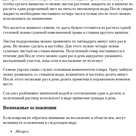
чтобы срезать вымытые и свежие листья растения. заварить их в кипятке из
расчета один разрезанный лист на пятьсот миллилитров воды.После сварки
жидкость необходимо настаивать четыре часа и только после этого можно
использовать по назначению.
Что касается льняного семени, то здесь бульон готовится из расчета одной
столовой ложки сушеной измельченной травы и стакана крутого кипятка.
Листья подорожника можно применять по пятнадцать минут пять раз в
день. Но можно сделать и настойку. Для этого нужно четыре ложки
сушеных листьев на стакан кипятка. Полученный отвар настаивается в
течение дня.После этого можно один раз в день аккуратно увлажнять
воспаленный участок, пока отек и воспаление не исчезнут.
Семена укропа также служат основным компонентом отвара. Одну чайную
ложку размешать со стаканом воды, вскипятить и настоять десять минут.
После этого несколько раз в день делать примочки в пораженном ячменем
месте.
Сок алоэ разбавляют кипяченой водой в соотношении один к десяти, и
полученный раствор используют в виде примочки трижды в день.
Возможные осложнения
Если вовремя не обратить внимание на воспаление в области век, могут
возникнуть осложнения в следующем виде:
Абсцесс