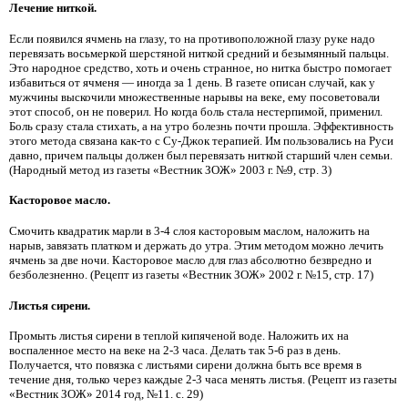
Лечение ниткой.
Если появился ячмень на глазу, то на противоположной глазу руке надо
перевязать восьмеркой шерстяной ниткой средний и безымянный пальцы.
Это народное средство, хоть и очень странное, но нитка быстро помогает
избавиться от ячменя — иногда за 1 день. В газете описан случай, как у
мужчины выскочили множественные нарывы на веке, ему посоветовали
этот способ, он не поверил. Но когда боль стала нестерпимой, применил.
Боль сразу стала стихать, а на утро болезнь почти прошла. Эффективность
этого метода связана как-то с Су-Джок терапией. Им пользовались на Руси
давно, причем пальцы должен был перевязать ниткой старший член семьи.
(Народный метод из газеты «Вестник ЗОЖ» 2003 г. №9, стр. 3)
Касторовое масло.
Смочить квадратик марли в 3-4 слоя касторовым маслом, наложить на
нарыв, завязать платком и держать до утра. Этим методом можно лечить
ячмень за две ночи. Касторовое масло для глаз абсолютно безвредно и
безболезненно. (Рецепт из газеты «Вестник ЗОЖ» 2002 г. №15, стр. 17)
Листья сирени.
Промыть листья сирени в теплой кипяченой воде. Наложить их на
воспаленное место на веке на 2-3 часа. Делать так 5-6 раз в день.
Получается, что повязка с листьями сирени должна быть все время в
течение дня, только через каждые 2-3 часа менять листья. (Рецепт из газеты
«Вестник ЗОЖ» 2014 год, №11. с. 29)