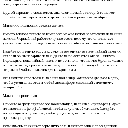
предотвратить ячмень в будущем.
Другой вариант - использовать физиологический раствор. Это может
способствовать дренажу и разрушению бактериальных мембран.
Магазин очищающих средств для век:
Вместо теплого тканевого компресса можно использовать теплый чайный
пакетик. Черный чай работает лучше всего, потому что он помогает
уменьшить отек и обладает некоторыми антибактериальными свойствами.
Налейте кипяченую воду в кружку, затем опустите в нее чайный пакетик,
как если бы вы заваривали чай. Дайте чаю настояться около 1 минуты.
Подождите, пока чайный пакетик не остынет, и его можно будет положить
на глаз, а затем держите его на глазу в течение 5–10 минут.Используйте
отдельный чайный пакетик для каждого глаза.
«Вы можете использовать черный чай в виде компресса два раза в день,
чтобы уменьшить отек и любой дискомфорт, связанный с ячменем», -
говорит Грин.
Магазин черного чая:
Примите безрецептурное обезболивающее, например ибупрофен (Адвил)
или ацетаминофен (Тайленол), чтобы получить облегчение. Следуйте
инструкциям на упаковке, чтобы убедиться, что вы принимаете
правильную дозу.
Если ячмень причиняет серьезную боль и мешает вашей повседневной