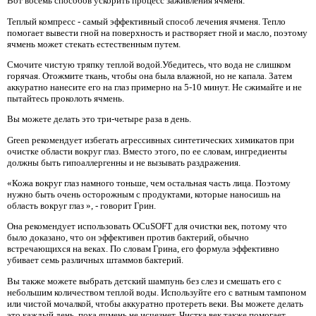
Вот восемь способов ускорить процесс заживления ячменя.
Теплый компресс - самый эффективный способ лечения ячменя. Тепло
помогает вывести гной на поверхность и растворяет гной и масло, поэтому
ячмень может стекать естественным путем.
Смочите чистую тряпку теплой водой.Убедитесь, что вода не слишком
горячая. Отожмите ткань, чтобы она была влажной, но не капала. Затем
аккуратно нанесите его на глаз примерно на 5-10 минут. Не сжимайте и не
пытайтесь проколоть ячмень.
Вы можете делать это три-четыре раза в день.
Green рекомендует избегать агрессивных синтетических химикатов при
очистке области вокруг глаз. Вместо этого, по ее словам, ингредиенты
должны быть гипоаллергенны и не вызывать раздражения.
«Кожа вокруг глаз намного тоньше, чем остальная часть лица. Поэтому
нужно быть очень осторожным с продуктами, которые наносишь на
область вокруг глаз », - говорит Грин.
Она рекомендует использовать OCuSOFT для очистки век, потому что
было доказано, что он эффективен против бактерий, обычно
встречающихся на веках. По словам Грина, его формула эффективно
убивает семь различных штаммов бактерий.
Вы также можете выбрать детский шампунь без слез и смешать его с
небольшим количеством теплой воды. Используйте его с ватным тампоном
или чистой мочалкой, чтобы аккуратно протереть веки. Вы можете делать
это каждый день, пока ячмень не исчезнет. Чистка век также помогает