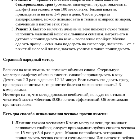
бактерицидных трав
(ромашки, календулы, череды, эвкалипта,
шалфея) или зеленого чая 100 мл кипятка. Теплый пакетик
прикладывать на веко 3-4 раза в день. Чтобы ускорить
выздоровление, можно использовать и теплый компресс из марли,
смоченный в настое этих трав
Рецепт 3.
Быстро вылечить ячмень на веке поможет сухое тепло:
наполнить маленький мешочек
льняным семенем
, нагреть его в
духовке и прикладывать на веко – воспаление пройдет. Можно
сделать проще – семя льна подогреть на сковороде, насыпать 1 ст. л.
в чистый носовой платок, завязать узелком и также прикладывать.
Странный народный метод.
Если сел на веко ячмень, то поможет обычная
слюна
. Стерильную
марлевую салфетку обильно смочить слюной и прикладывать к веку.
Делать так 2-3 раза в день по 12-15 минут. Если начать это делать сразу,
при первых симптомах, то развитие болезни можно остановить 2-3
компрессами.
Несмотря на то, что метод довольно необычный, но, судя по отзывам
читателей газеты «Вестник ЗОЖ», очень эффективный. Об этом можно
прочитать ниже.
Есть два способа использования чеснока против ячменя:
Лечение свежим чесноком:
К тому месту на веке, где начинает
развиваться гнойник, следует прикладывать зубчик свежего чеснока
на 15 минут 3-4 раза в день. Можно попробовать осторожно
прикладывать чеснок свежим сочным срезом. Или нагревать зубчик