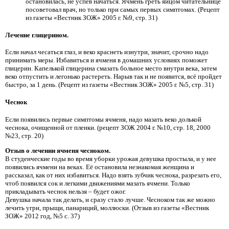
остановилась, не успев начаться. Ячмень греть яйцом читательнице
посоветовал врач, но только при самых первых симптомах. (Рецепт
из газеты «Вестник ЗОЖ» 2005 г. №9, стр. 31)
Лечение глицерином.
Если начал чесаться глаз, и веко краснеть изнутри, значит, срочно надо
принимать меры. Избавиться и ячменя в домашних условиях поможет
глицерин. Капелькой глицерина смазать больное место внутри века, затем
веко отпустить и легонько растереть. Нарыв так и не появится, всё пройдет
быстро, за 1 день. (Рецепт из газеты «Вестник ЗОЖ» 2005 г. №5, стр. 31)
Чеснок
Если появились первые симптомы ячменя, надо мазать веко долькой
чеснока, очищенной от пленки. (рецепт ЗОЖ 2004 г. №10, стр. 18, 2000
№23, стр. 20)
Отзыв о лечении ячменя чесноком.
В студенческие годы во время уборки урожая девушка простыла, и у нее
появились ячмени на веках. Её остановила незнакомая женщина и
рассказал, как от них избавиться. Надо взять зубчик чеснока, разрезать его,
чтоб появился сок и легкими движениями мазать ячмени. Только
прикладывать чеснок нельзя – будет ожог.
Девушка начала так делать, и сразу стало лучше. Чесноком так же можно
лечить угри, прыщи, панариций, моллюски. (Отзыв из газеты «Вестник
ЗОЖ» 2012 год, №5 с. 37)