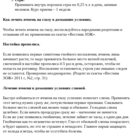
Принимать внутрь порошок серы по 0,25 ч.л. в день, запивая
молоком. Курс приема – 1 неделя.
Как лечить ячмень на глазу в домашних условиях.
Чтобы лечить ячмень на глазу, воспользуйтесь народными рецептами и
отзывами об их применении из газеты «Вестник ЗОЖ».
Настойка прополиса.
Если появились первые симптомы гнойного воспаления, ячмень лишь
начинает расти, то надо прижигать больное место ватной палочкой,
смоченной в настойке прополиса 4-5 раз в день, осторожно, чтобы не
попасть на роговицу. Воспаление остановится, утром уже никаких следов
не останется. Проверенно неоднократно. (Рецепт из газеты «Вестник
ЗОЖ» 2011 г., №2, стр. 31)
Лечение ячменя в домашних условиях слюной.
Быстро избавиться от ячменя на глазу успешно помогает слюна. Применять
этот метод нужно сразу же, почувствовав первые признаки. Смазывать
больное место слюной как можно чаще и обильнее. Голодная слюна
целебнее. Если начать процедуры сразу же – нагноение не начнется.
Если же уже появились гнойнички, лечение займет не часы, а один-два дня.
Гнойнички как-то незаметно исчезнут. Глаз от обильной слюны покраснеет,
и будет щипать, но это не страшно и ненадолго. Главное нарыв защищать
от холода и ветра, чтобы не усугубить болезнь.