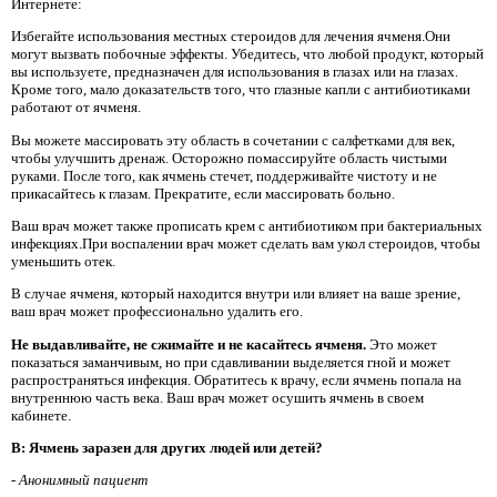
Интернете:
Избегайте использования местных стероидов для лечения ячменя.Они
могут вызвать побочные эффекты. Убедитесь, что любой продукт, который
вы используете, предназначен для использования в глазах или на глазах.
Кроме того, мало доказательств того, что глазные капли с антибиотиками
работают от ячменя.
Вы можете массировать эту область в сочетании с салфетками для век,
чтобы улучшить дренаж. Осторожно помассируйте область чистыми
руками. После того, как ячмень стечет, поддерживайте чистоту и не
прикасайтесь к глазам. Прекратите, если массировать больно.
Ваш врач может также прописать крем с антибиотиком при бактериальных
инфекциях.При воспалении врач может сделать вам укол стероидов, чтобы
уменьшить отек.
В случае ячменя, который находится внутри или влияет на ваше зрение,
ваш врач может профессионально удалить его.
Не выдавливайте, не сжимайте и не касайтесь ячменя.
Это может
показаться заманчивым, но при сдавливании выделяется гной и может
распространяться инфекция. Обратитесь к врачу, если ячмень попала на
внутреннюю часть века. Ваш врач может осушить ячмень в своем
кабинете.
В: Ячмень заразен для других людей или детей?
-
Анонимный пациент