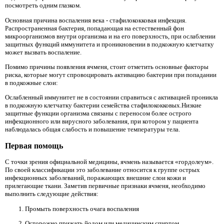
посмотреть одним глазком.
Основная причина воспаления века - стафилококковая инфекция.
Распространенная бактерия, попадающая на естественный фон
микроорганизмов внутри организма и на его поверхность, при ослаблении
защитных функций иммунитета и проникновении в подкожную клетчатку
может вызвать воспаление.
Помимо причины появления ячменя, стоит отметить основные факторы
риска, которые могут спровоцировать активацию бактерии при попадании
в подкожные слои:
Ослабленный иммунитет не в состоянии справиться с активацией проникла
в подкожную клетчатку бактерии семейства стафилококковых.Низкие
защитные функции организма связаны с переносом более острого
инфекционного или вирусного заболевания, при котором у пациента
наблюдалась общая слабость и повышение температуры тела.
Первая помощь
С точки зрения официальной медицины, ячмень называется «гордолеум».
По своей классификации это заболевание относится к группе острых
инфекционных заболеваний, поражающих внешние слои кожи и
прилегающие ткани. Заметив первичные признаки ячменя, необходимо
выполнить следующие действия:
Промыть поверхность очага воспаления
Осторожно прижать йодом или медицинским спиртом