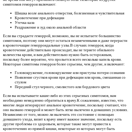
симптомов геморроя включают:
Шишка возле анального отверстия, болезненная и чувствительная
Кровотечение при дефекации
Утечка кала
Раздражение и зуд около анальной области
Если вы страдаете геморрой, возможно, вы не испытаете большинство
симптомов, поэтому они могут остаться незамеченными и даже перерасти
в кровоточащие геморроидальные узлы.В случаях геморроя, когда
кровотечение действительно происходит, вы не теряете обильного
количества крови, и вам действительно нужно быть осторожным,
поскольку более вероятно, что прольется всего несколько капель крови.
Некоторые симптомы геморроя более серьезны, чем другие, и включают:
Головокружение, головокружение или приступы потери сознания
Появление сгустков крови при дефекации или кровь, смешанная со
стулом
Передний стул черного, смолистого или бордового цвета
Если вы испытываете какие-либо из этих серьезных симптомов, вам
необходимо немедленно обратиться к врачу.К сожалению, известно, что
многие люди игнорируют анальное кровотечение, поскольку считают, что
оно вызвано геморрой и может быть легко вылечено в домашних условиях.
Независимо от того, можно ли вылечить это состояние с помощью
домашнего ухода, визит к врачу имеет важное значение, поскольку есть
другие проблемы со здоровьем, которые также могут привести к
кровотечению из прямой кишки, некоторые из которых могут быть