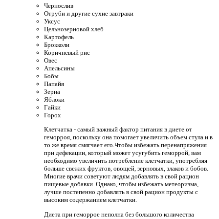
Чернослив
Отруби и другие сухие завтраки
Уксус
Цельнозерновой хлеб
Картофель
Брокколи
Коричневый рис
Овес
Апельсины
Бобы
Папайя
Зерна
Яблоки
Гайки
Горох
Клетчатка - самый важный фактор питания в диете от
геморроя, поскольку она помогает увеличить объем стула и в
то же время смягчает его.Чтобы избежать перенапряжения
при дефекации, который может усугубить геморрой, вам
необходимо увеличить потребление клетчатки, употребляя
больше свежих фруктов, овощей, зерновых, злаков и бобов.
Многие врачи советуют людям добавлять в свой рацион
пищевые добавки. Однако, чтобы избежать метеоризма,
лучше постепенно добавлять в свой рацион продукты с
высоким содержанием клетчатки.
Диета при геморрое неполна без большого количества