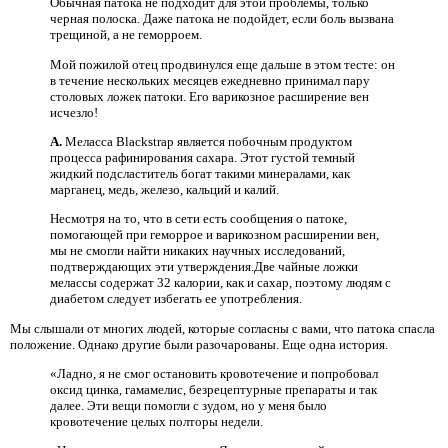
Обычная патока не подходит для этой проблемы, только
черная полоска. Даже патока не подойдет, если боль вызвана
трещиной, а не геморроем.
Мой пожилой отец продвинулся еще дальше в этом тесте: он
в течение нескольких месяцев ежедневно принимал пару
столовых ложек патоки. Его варикозное расширение вен
исчезло!
A.
Меласса Blackstrap является побочным продуктом
процесса рафинирования сахара. Этот густой темный
жидкий подсластитель богат такими минералами, как
марганец, медь, железо, кальций и калий.
Несмотря на то, что в сети есть сообщения о патоке,
помогающей при геморрое и варикозном расширении вен,
мы не смогли найти никаких научных исследований,
подтверждающих эти утверждения.Две чайные ложки
мелассы содержат 32 калории, как и сахар, поэтому людям с
диабетом следует избегать ее употребления.
Мы слышали от многих людей, которые согласны с вами, что патока спасла
положение. Однако другие были разочарованы. Еще одна история.
«Ладно, я не смог остановить кровотечение и попробовал
оксид цинка, гамамелис, безрецептурные препараты и так
далее. Эти вещи помогли с зудом, но у меня было
кровотечение целых полторы недели.