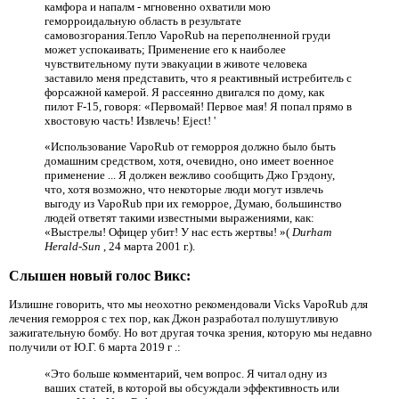
камфора и напалм - мгновенно охватили мою
геморроидальную область в результате
самовозгорания.Тепло VapoRub на переполненной груди
может успокаивать; Применение его к наиболее
чувствительному пути эвакуации в животе человека
заставило меня представить, что я реактивный истребитель с
форсажной камерой. Я рассеянно двигался по дому, как
пилот F-15, говоря: «Первомай! Первое мая! Я попал прямо в
хвостовую часть! Извлечь! Eject! '
«Использование VapoRub от геморроя должно было быть
домашним средством, хотя, очевидно, оно имеет военное
применение ... Я должен вежливо сообщить Джо Грэдону,
что, хотя возможно, что некоторые люди могут извлечь
выгоду из VapoRub при их геморрое, Думаю, большинство
людей ответят такими известными выражениями, как:
«Выстрелы! Офицер убит! У нас есть жертвы! »(
Durham
Herald-Sun
, 24 марта 2001 г.).
Слышен новый голос Викс:
Излишне говорить, что мы неохотно рекомендовали Vicks VapoRub для
лечения геморроя с тех пор, как Джон разработал полушутливую
зажигательную бомбу. Но вот другая точка зрения, которую мы недавно
получили от Ю.Г. 6 марта 2019 г .:
«Это больше комментарий, чем вопрос. Я читал одну из
ваших статей, в которой вы обсуждали эффективность или