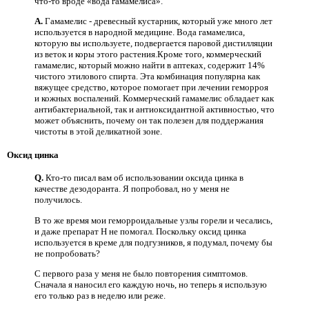
что-то вроде «вода гамамелиса».
A.
Гамамелис - древесный кустарник, который уже много лет
используется в народной медицине. Вода гамамелиса,
которую вы используете, подвергается паровой дистилляции
из веток и коры этого растения.Кроме того, коммерческий
гамамелис, который можно найти в аптеках, содержит 14%
чистого этилового спирта. Эта комбинация популярна как
вяжущее средство, которое помогает при лечении геморроя
и кожных воспалений. Коммерческий гамамелис обладает как
антибактериальной, так и антиоксидантной активностью, что
может объяснить, почему он так полезен для поддержания
чистоты в этой деликатной зоне.
Оксид цинка
Q.
Кто-то писал вам об использовании оксида цинка в
качестве дезодоранта. Я попробовал, но у меня не
получилось.
В то же время мои геморроидальные узлы горели и чесались,
и даже препарат Н не помогал. Поскольку оксид цинка
используется в креме для подгузников, я подумал, почему бы
не попробовать?
С первого раза у меня не было повторения симптомов.
Сначала я наносил его каждую ночь, но теперь я использую
его только раз в неделю или реже.