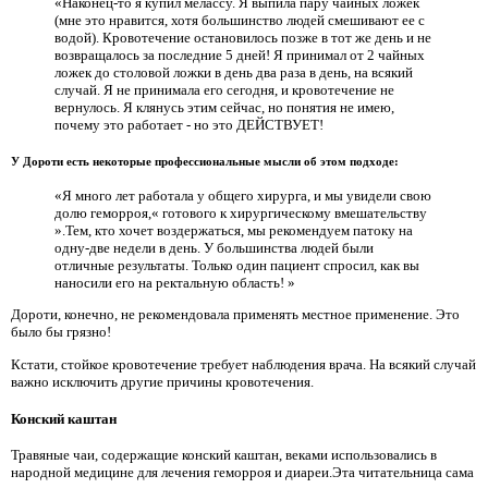
«Наконец-то я купил мелассу. Я выпила пару чайных ложек
(мне это нравится, хотя большинство людей смешивают ее с
водой). Кровотечение остановилось позже в тот же день и не
возвращалось за последние 5 дней! Я принимал от 2 чайных
ложек до столовой ложки в день два раза в день, на всякий
случай. Я не принимала его сегодня, и кровотечение не
вернулось. Я клянусь этим сейчас, но понятия не имею,
почему это работает - но это ДЕЙСТВУЕТ!
У Дороти есть некоторые профессиональные мысли об этом подходе:
«Я много лет работала у общего хирурга, и мы увидели свою
долю геморроя,« готового к хирургическому вмешательству
».Тем, кто хочет воздержаться, мы рекомендуем патоку на
одну-две недели в день. У большинства людей были
отличные результаты. Только один пациент спросил, как вы
наносили его на ректальную область! »
Дороти, конечно, не рекомендовала применять местное применение. Это
было бы грязно!
Кстати, стойкое кровотечение требует наблюдения врача. На всякий случай
важно исключить другие причины кровотечения.
Конский каштан
Травяные чаи, содержащие конский каштан, веками использовались в
народной медицине для лечения геморроя и диареи.Эта читательница сама