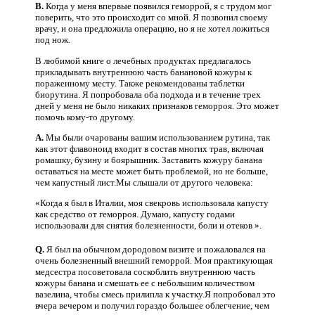
В.
Когда у меня впервые появился геморрой, я с трудом мог
поверить, что это происходит со мной. Я позвонил своему
врачу, и она предложила операцию, но я не хотел ложиться
под нож.
В любимой книге о лечебных продуктах предлагалось
прикладывать внутреннюю часть банановой кожуры к
пораженному месту. Также рекомендованы таблетки
биорутина. Я попробовала оба подхода и в течение трех
дней у меня не было никаких признаков геморроя. Это может
помочь кому-то другому.
A.
Мы были очарованы вашим использованием рутина, так
как этот флавоноид входит в состав многих трав, включая
ромашку, бузину и боярышник. Заставить кожуру банана
оставаться на месте может быть проблемой, но не больше,
чем капустный лист.Мы слышали от другого человека:
«Когда я был в Италии, моя свекровь использовала капусту
как средство от геморроя. Думаю, капусту годами
использовали для снятия болезненности, боли и отеков ».
Q.
Я был на обычном дородовом визите и пожаловался на
очень болезненный внешний геморрой. Моя практикующая
медсестра посоветовала соскоблить внутреннюю часть
кожуры банана и смешать ее с небольшим количеством
вазелина, чтобы смесь прилипла к участку.Я попробовал это
вчера вечером и получил гораздо большее облегчение, чем