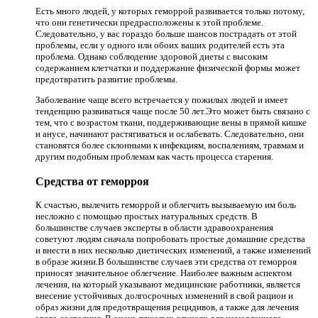
Есть много людей, у которых геморрой развивается только потому,
что они генетически предрасположены к этой проблеме.
Следовательно, у вас гораздо больше шансов пострадать от этой
проблемы, если у одного или обоих ваших родителей есть эта
проблема. Однако соблюдение здоровой диеты с высоким
содержанием клетчатки и поддержание физической формы может
предотвратить развитие проблемы.
Заболевание чаще всего встречается у пожилых людей и имеет
тенденцию развиваться чаще после 50 лет.Это может быть связано с
тем, что с возрастом ткани, поддерживающие вены в прямой кишке
и анусе, начинают растягиваться и ослабевать. Следовательно, они
становятся более склонными к инфекциям, воспалениям, травмам и
другим подобным проблемам как часть процесса старения.
Средства от геморроя
К счастью, вылечить геморрой и облегчить вызываемую им боль
несложно с помощью простых натуральных средств. В
большинстве случаев эксперты в области здравоохранения
советуют людям сначала попробовать простые домашние средства
и внести в них несколько диетических изменений, а также изменений
в образе жизни.В большинстве случаев эти средства от геморроя
приносят значительное облегчение. Наиболее важным аспектом
лечения, на который указывают медицинские работники, является
внесение устойчивых долгосрочных изменений в свой рацион и
образ жизни для предотвращения рецидивов, а также для лечения