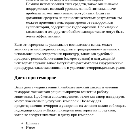
Помимо использования этих средств, также очень важно
поддерживать высокий уровень личной гигиены, иначе
проблема может значительно усугубиться. Если эти
домашние средства не приносят желаемых результатов, вы
можете применить некоторые кремы от геморроя или
суппозитории, содержащие гидрокортизон. Прокладки с
гамамелисом или другие обезболивающие также могут быть
очень эффективными.
Если эти средства не уменьшают воспаление в венах, может
возникнуть необходимость следовать традиционному лечению с
использованием лекарств или процедур, таких как судебный
процесс с резинкой, инъекции (склеротерапия) и коагуляция.В
некоторых случаях также могут быть рассмотрены хирургические
процедуры, такие как сшивание и удаление геморроидальных узлов.
Диета при геморрое
Ваша диета - единственный наиболее важный фактор в лечении
геморроя, так как ваш рацион напрямую влияет на работу
кишечника. Проблемы с пищеварением, такие как запор или диарея,
могут значительно усугубить геморрой. Поэтому для
предотвращения геморроя и ускорения их лечения важно соблюдать
подходящую диету.Ниже приведены некоторые из продуктов,
которые следует включать в диету при геморрое:
Шпинат
Изюм