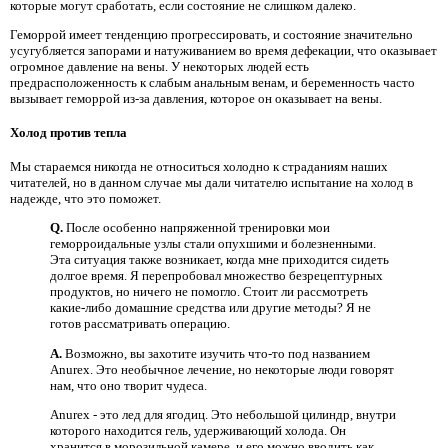
которые могут сработать, если состояние не слишком далеко.
Геморрой имеет тенденцию прогрессировать, и состояние значительно
усугубляется запорами и натуживанием во время дефекации, что оказывает
огромное давление на вены. У некоторых людей есть
предрасположенность к слабым анальным венам, и беременность часто
вызывает геморрой из-за давления, которое он оказывает на вены.
Холод против тепла
Мы стараемся никогда не относиться холодно к страданиям наших
читателей, но в данном случае мы дали читателю испытание на холод в
надежде, что это поможет.
Q.
После особенно напряженной тренировки мои
геморроидальные узлы стали опухшими и болезненными.
Эта ситуация также возникает, когда мне приходится сидеть
долгое время. Я перепробовал множество безрецептурных
продуктов, но ничего не помогло. Стоит ли рассмотреть
какие-либо домашние средства или другие методы? Я не
готов рассматривать операцию.
A.
Возможно, вы захотите изучить что-то под названием
Anurex. Это необычное лечение, но некоторые люди говорят
нам, что оно творит чудеса.
Anurex - это лед для ягодиц. Это небольшой цилиндр, внутри
которого находится гель, удерживающий холода. Он
хранится в морозильной камере, и его можно вводить как