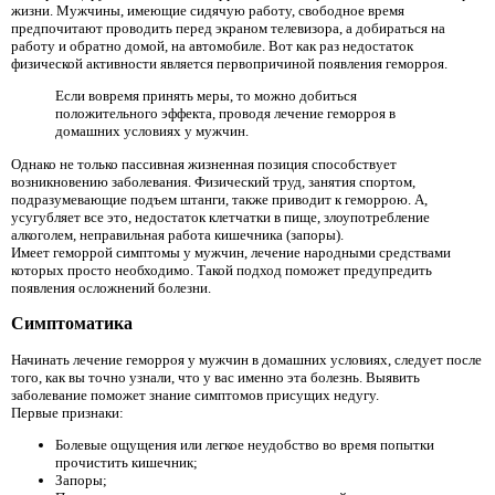
жизни. Мужчины, имеющие сидячую работу, свободное время
предпочитают проводить перед экраном телевизора, а добираться на
работу и обратно домой, на автомобиле. Вот как раз недостаток
физической активности является первопричиной появления геморроя.
Если вовремя принять меры, то можно добиться
положительного эффекта, проводя лечение геморроя в
домашних условиях у мужчин.
Однако не только пассивная жизненная позиция способствует
возникновению заболевания. Физический труд, занятия спортом,
подразумевающие подъем штанги, также приводит к геморрою. А,
усугубляет все это, недостаток клетчатки в пище, злоупотребление
алкоголем, неправильная работа кишечника (запоры).
Имеет геморрой симптомы у мужчин, лечение народными средствами
которых просто необходимо. Такой подход поможет предупредить
появления осложнений болезни.
Симптоматика
Начинать лечение геморроя у мужчин в домашних условиях, следует после
того, как вы точно узнали, что у вас именно эта болезнь. Выявить
заболевание поможет знание симптомов присущих недугу.
Первые признаки:
Болевые ощущения или легкое неудобство во время попытки
прочистить кишечник;
Запоры;