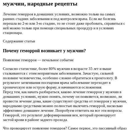
мужчин, народные рецепты
Лечение геморроя в домашних условиях, возможно только на самых
ранних стадиях заболевания и под контролем врача. Если же болезнь
перешла во 2-ю или 3-ю стадию, то не стоит даже пробовать, справиться с
ней можно только при помощи специальных процедур и в условиях
стационара.
Содержание статьи
Почему геморрой возникает у мужчин?
Появление геморроя — печальное событие
Согласно статистике, более 80% мужчин в возрасте 35 лет и выше
сталкиваются с этим неприятным заболеванием. Зачастую, сильной
половине человечества, особенно сложно обратиться к проктологу. В
результате затягивания посещения врача заболевание переходит в
хроническую или острую форму, и начинаются осложнения.
Перед тем, как начать разбираться, каково лечение геморроя у мужчин в
домашних условиях, нужно понять, почему он появляется, возможно, ли
провести лечение дома, какие существуют средства от геморроя у мужчин,
народными средствами можно полностью вылечить геморрой, насколько
эффективно домашнее лечение. Попробуем ответить на все эти вопросы.
Геморрой, это результат деформирования вен, который провоцирует
застой крови в районе заднего прохода.
Что провоцирует появление геморроя? Самое первое, это пассивный образ