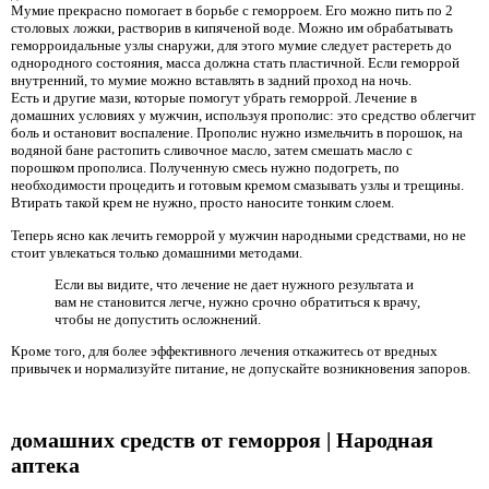
Мумие прекрасно помогает в борьбе с геморроем. Его можно пить по 2
столовых ложки, растворив в кипяченой воде. Можно им обрабатывать
геморроидальные узлы снаружи, для этого мумие следует растереть до
однородного состояния, масса должна стать пластичной. Если геморрой
внутренний, то мумие можно вставлять в задний проход на ночь.
Есть и другие мази, которые помогут убрать геморрой. Лечение в
домашних условиях у мужчин, используя прополис: это средство облегчит
боль и остановит воспаление. Прополис нужно измельчить в порошок, на
водяной бане растопить сливочное масло, затем смешать масло с
порошком прополиса. Полученную смесь нужно подогреть, по
необходимости процедить и готовым кремом смазывать узлы и трещины.
Втирать такой крем не нужно, просто наносите тонким слоем.
Теперь ясно как лечить геморрой у мужчин народными средствами, но не
стоит увлекаться только домашними методами.
Если вы видите, что лечение не дает нужного результата и
вам не становится легче, нужно срочно обратиться к врачу,
чтобы не допустить осложнений.
Кроме того, для более эффективного лечения откажитесь от вредных
привычек и нормализуйте питание, не допускайте возникновения запоров.
домашних средств от геморроя | Народная
аптека