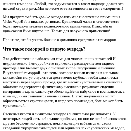
лечения геморроя. Любой, кто задумывается о таком подходе, делает это
на свой страх и риск.Мы не несем ответственности за этот эксперимент!
Мы предлагаем быть
крайне осторожными
относительно применения
Vicks VapoRub в нижних регионах. Крошечный мазок в качестве теста
будет предпочтительнее полнокровного применения. И
никогда не
применяют
Вики внутренне! Только для наружного применения!
Прочтите, чтобы узнать больше о домашних средствах от геморроя.
Что такое геморрой в первую очередь?
Это действительно наболевшая тема для многих наших читателей.И
неудивительно. Геморрой - это варикозное расширение вен заднего
прохода. Они бывают двух основных типов: внутренние и внешние.
Внутренний геморрой - это вены, которые вышли из якоря в анальном
канале. Они могут опускаться достаточно глубоко, чтобы фактически
выступать через задний проход, где их высокочувствительная слизистая
оболочка подвергается физическому насилию в результате сидения,
вытирания и т.д. на слизистую оболочку.Вены набухают и воспаляются, а
кожа над ними становится очень нежной. В этих подушечках могут
образовываться сгустки крови, и когда это происходит, боль может быть
мучительной.
Степень тяжести и симптомы геморроя значительно различаются. У
некоторых людей есть небольшие проблемы, но они не особо беспокоятся.
Другие бесконечно страдают, пока наконец не избавятся от своих
страданий хирургическим путем или одним из нехирургических методов,