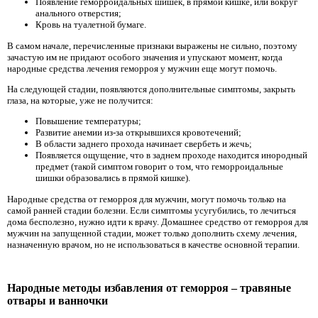
Появление геморроидальных шишек, в прямой кишке, или вокруг
анального отверстия;
Кровь на туалетной бумаге.
В самом начале, перечисленные признаки выражены не сильно, поэтому
зачастую им не придают особого значения и упускают момент, когда
народные средства лечения геморроя у мужчин еще могут помочь.
На следующей стадии, появляются дополнительные симптомы, закрыть
глаза, на которые, уже не получится:
Повышение температуры;
Развитие анемии из-за открывшихся кровотечений;
В области заднего прохода начинает свербеть и жечь;
Появляется ощущение, что в заднем проходе находится инородный
предмет (такой симптом говорит о том, что геморроидальные
шишки образовались в прямой кишке).
Народные средства от геморроя для мужчин, могут помочь только на
самой ранней стадии болезни. Если симптомы усугубились, то лечиться
дома бесполезно, нужно идти к врачу. Домашнее средство от геморроя для
мужчин на запущенной стадии, может только дополнить схему лечения,
назначенную врачом, но не использоваться в качестве основной терапии.
Народные методы избавления от геморроя – травяные
отвары и ванночки