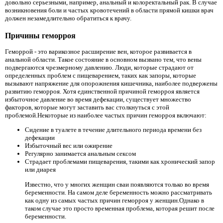
довольно серьезными, например, анальный и колоректальный рак. В случае
возникновения боли и частых кровотечений в области прямой кишки врач
должен незамедлительно обратиться к врачу.
Причины геморроя
Геморрой - это варикозное расширение вен, которое развивается в
анальной области. Такое состояние в основном вызвано тем, что вены
подвергаются чрезмерному давлению. Люди, которые страдают от
определенных проблем с пищеварением, таких как запоры, которые
вызывают напряжение для опорожнения кишечника, наиболее подвержены
развитию геморроя. Хотя единственной причиной геморроя является
избыточное давление во время дефекации, существует множество
факторов, которые могут заставить вас столкнуться с этой
проблемой.Некоторые из наиболее частых причин геморроя включают:
Сидение в туалете в течение длительного периода времени без
дефекации
Избыточный вес или ожирение
Регулярно занимается анальным сексом
Страдает проблемами пищеварения, такими как хронический запор
или диарея
Известно, что у многих женщин сваи появляются только во время
беременности. На самом деле беременность можно рассматривать
как одну из самых частых причин геморроя у женщин.Однако в
таком случае это просто временная проблема, которая решит после
беременности.