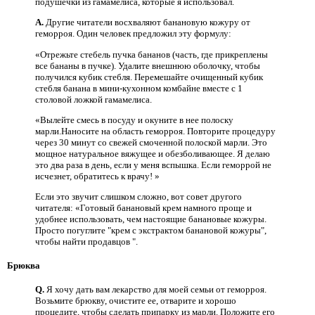
подушечки из гамамелиса, которые я использовал.
A.
Другие читатели восхваляют банановую кожуру от
геморроя. Один человек предложил эту формулу:
«Отрежьте стебель пучка бананов (часть, где прикреплены
все бананы в пучке). Удалите внешнюю оболочку, чтобы
получился кубик стебля. Перемешайте очищенный кубик
стебля банана в мини-кухонном комбайне вместе с 1
столовой ложкой гамамелиса.
«Вылейте смесь в посуду и окуните в нее полоску
марли.Наносите на область геморроя. Повторите процедуру
через 30 минут со свежей смоченной полоской марли. Это
мощное натуральное вяжущее и обезболивающее. Я делаю
это два раза в день, если у меня вспышка. Если геморрой не
исчезнет, ​​обратитесь к врачу! »
Если это звучит слишком сложно, вот совет другого
читателя: «Готовый банановый крем намного проще и
удобнее использовать, чем настоящие банановые кожуры.
Просто погуглите "крем с экстрактом банановой кожуры",
чтобы найти продавцов ".
Брюква
Q.
Я хочу дать вам лекарство для моей семьи от геморроя.
Возьмите брюкву, очистите ее, отварите и хорошо
процедите, чтобы сделать припарку из марли. Положите его