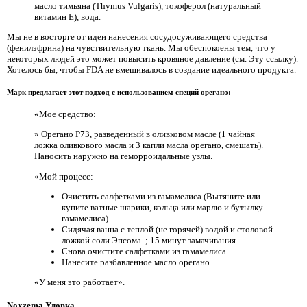
масло тимьяна (Thymus Vulgaris), токоферол (натуральный
витамин E), вода.
Мы не в восторге от идеи нанесения сосудосуживающего средства
(фенилэфрина) на чувствительную ткань. Мы обеспокоены тем, что у
некоторых людей это может повысить кровяное давление (см. Эту ссылку).
Хотелось бы, чтобы FDA не вмешивалось в создание идеального продукта.
Марк предлагает этот подход с использованием специй орегано:
«Мое средство:
» Орегано P73, разведенный в оливковом масле (1 чайная
ложка оливкового масла и 3 капли масла орегано, смешать).
Наносить наружно на геморроидальные узлы.
«Мой процесс:
Очистить салфетками из гамамелиса (Вытяните или
купите ватные шарики, кольца или марлю и бутылку
гамамелиса)
Сидячая ванна с теплой (не горячей) водой и столовой
ложкой соли Эпсома. ; 15 минут замачивания
Снова очистите салфетками из гамамелиса
Нанесите разбавленное масло орегано
«У меня это работает».
Noxzema Уловка