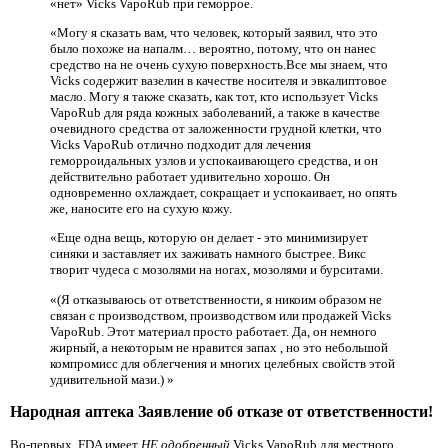
«нет» Vicks VapoRub при геморрое.
«Могу я сказать вам, что человек, который заявил, что это
было похоже на напалм… вероятно, потому, что он нанес
средство на не очень сухую поверхность.Все мы знаем, что
Vicks содержит вазелин в качестве носителя и эвкалиптовое
масло. Могу я также сказать, как тот, кто использует Vicks
VapoRub для ряда кожных заболеваний, а также в качестве
очевидного средства от заложенности грудной клетки, что
Vicks VapoRub отлично подходит для лечения
геморроидальных узлов и успокаивающего средства, и он
действительно работает удивительно хорошо. Он
одновременно охлаждает, сокращает и успокаивает, но опять
же, наносите его на сухую кожу.
«Еще одна вещь, которую он делает - это минимизирует
синяки и заставляет их заживать намного быстрее. Викс
творит чудеса с мозолями на ногах, мозолями и бурситами.
«(Я отказываюсь от ответственности, я никоим образом не
связан с производством, производством или продажей Vicks
VapoRub. Этот материал просто работает. Да, он немного
жирный, а некоторым не нравится запах , но это небольшой
компромисс для облегчения и многих целебных свойств этой
удивительной мази.) »
Народная аптека Заявление об отказе от ответственности!
Во-первых, FDA имеет
НЕ одобренный
Vicks VapoRub для местного