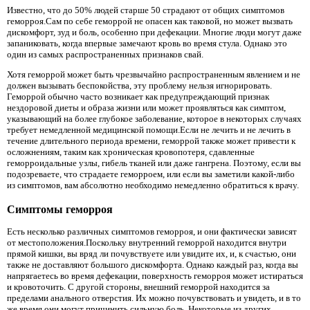
Известно, что до 50% людей старше 50 страдают от общих симптомов
геморроя.Сам по себе геморрой не опасен как таковой, но может вызвать
дискомфорт, зуд и боль, особенно при дефекации. Многие люди могут даже
запаниковать, когда впервые замечают кровь во время стула. Однако это
один из самых распространенных признаков свай.
Хотя геморрой может быть чрезвычайно распространенным явлением и не
должен вызывать беспокойства, эту проблему нельзя игнорировать.
Геморрой обычно часто возникает как предупреждающий признак
нездоровой диеты и образа жизни или может проявляться как симптом,
указывающий на более глубокое заболевание, которое в некоторых случаях
требует немедленной медицинской помощи.Если не лечить и не лечить в
течение длительного периода времени, геморрой также может привести к
осложнениям, таким как хроническая кровопотеря, сдавленные
геморроидальные узлы, гибель тканей или даже гангрена. Поэтому, если вы
подозреваете, что страдаете геморроем, или если вы заметили какой-либо
из симптомов, вам абсолютно необходимо немедленно обратиться к врачу.
Симптомы геморроя
Есть несколько различных симптомов геморроя, и они фактически зависят
от местоположения.Поскольку внутренний геморрой находится внутри
прямой кишки, вы вряд ли почувствуете или увидите их, и, к счастью, они
также не доставляют большого дискомфорта. Однако каждый раз, когда вы
напрягаетесь во время дефекации, поверхность геморроя может истираться
и кровоточить. С другой стороны, внешний геморрой находится за
пределами анального отверстия. Их можно почувствовать и увидеть, и в то
же время они могут причинить сильную боль. Некоторые из других