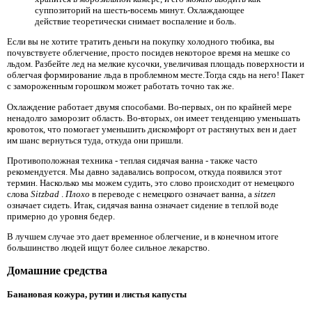
суппозиторий на шесть-восемь минут. Охлаждающее
действие теоретически снимает воспаление и боль.
Если вы не хотите тратить деньги на покупку холодного тюбика, вы
почувствуете облегчение, просто посидев некоторое время на мешке со
льдом. Разбейте лед на мелкие кусочки, увеличивая площадь поверхности и
облегчая формирование льда в проблемном месте.Тогда сядь на него! Пакет
с замороженным горошком может работать точно так же.
Охлаждение работает двумя способами. Во-первых, он по крайней мере
ненадолго заморозит область. Во-вторых, он имеет тенденцию уменьшать
кровоток, что помогает уменьшить дискомфорт от растянутых вен и дает
им шанс вернуться туда, откуда они пришли.
Противоположная техника - теплая сидячая ванна - также часто
рекомендуется. Мы давно задавались вопросом, откуда появился этот
термин. Насколько мы можем судить, это слово происходит от немецкого
слова
Sitzbad
.
Плохо
в переводе с немецкого означает ванна, а
sitzen
означает сидеть. Итак, сидячая ванна означает сидение в теплой воде
примерно до уровня бедер.
В лучшем случае это дает временное облегчение, и в конечном итоге
большинство людей ищут более сильное лекарство.
Домашние средства
Банановая кожура, рутин и листья капусты