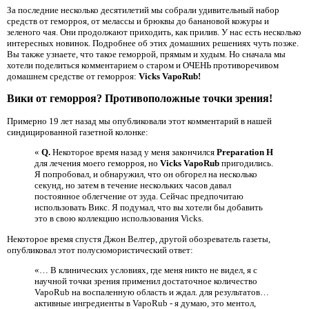
За последние несколько десятилетий мы собрали удивительный набор
средств от геморроя, от мелассы и брюквы до банановой кожуры и
зеленого чая. Они продолжают приходить, как прилив. У нас есть несколько
интересных новинок. Подробнее об этих домашних решениях чуть позже.
Вы также узнаете, что такое геморрой, прямым и худым. Но сначала мы
хотели поделиться комментарием о старом и ОЧЕНЬ противоречивом
домашнем средстве от геморроя:
Vicks VapoRub!
Вики от геморроя? Противоположные точки зрения!
Примерно 19 лет назад мы опубликовали этот комментарий в нашей
синдицированной газетной колонке:
«
Q.
Некоторое время назад у меня закончился
Preparation H
для лечения моего геморроя, но
Vicks VapoRub
пригодились.
Я попробовал, и обнаружил, что он обгорел на несколько
секунд, но затем в течение нескольких часов давал
постоянное облегчение от зуда. Сейчас предпочитаю
использовать Викс. Я подумал, что вы хотели бы добавить
это в свою коллекцию использования Vicks.
Некоторое время спустя Джон Велтер, другой обозреватель газеты,
опубликовал этот полусюмористический ответ:
«… В клинических условиях, где меня никто не видел, я с
научной точки зрения применил достаточное количество
VapoRub на воспаленную область и ждал. для результатов…
активные ингредиенты в VapoRub - я думаю, это ментол,