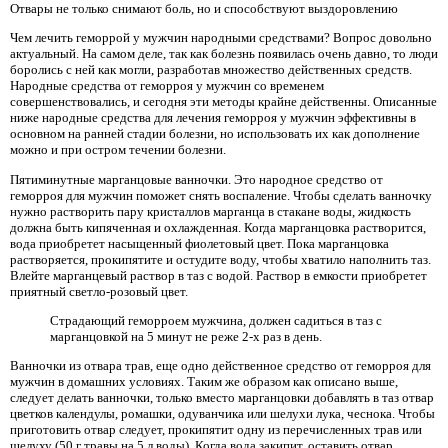
Отвары не только снимают боль, но и способствуют выздоровлению
Чем лечить геморрой у мужчин народными средствами? Вопрос довольно
актуальный. На самом деле, так как болезнь появилась очень давно, то люди
боролись с ней как могли, разработав множество действенных средств.
Народные средства от геморроя у мужчин со временем
совершенствовались, и сегодня эти методы крайне действенны. Описанные
ниже народные средства для лечения геморроя у мужчин эффективны в
основном на ранней стадии болезни, но использовать их как дополнение
можно и при остром течении болезни.
Пятиминутные марганцовые ванночки. Это народное средство от
геморроя для мужчин поможет снять воспаление. Чтобы сделать ванночку
нужно растворить пару кристаллов марганца в стакане воды, жидкость
должна быть кипяченная и охлажденная. Когда марганцовка растворится,
вода приобретет насыщенный фиолетовый цвет. Пока марганцовка
растворяется, прокипятите и остудите воду, чтобы хватило наполнить таз.
Влейте марганцевый раствор в таз с водой. Раствор в емкости приобретет
приятный светло-розовый цвет.
Страдающий геморроем мужчина, должен садиться в таз с
марганцовкой на 5 минут не реже 2-х раз в день.
Ванночки из отвара трав, еще одно действенное средство от геморроя для
мужчин в домашних условиях. Таким же образом как описано выше,
следует делать ванночки, только вместо марганцовки добавлять в таз отвар
цветков календулы, ромашки, одуванчика или шелухи лука, чеснока. Чтобы
приготовить отвар следует, прокипятит одну из перечисленных трав или
шелуху (50 г травы на 5 л воды). Когда вода закипит, оставить отвар