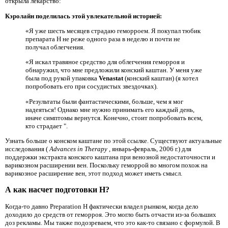
открыла лекарство:
Кэролайн поделилась этой увлекательной историей:
«Я уже шесть месяцев страдаю геморроем. Я покупал тюбик
препарата Н не реже одного раза в неделю и почти не
получал облегчения.
«Я искал травяное средство для облегчения геморроя и
обнаружил, что мне предложили конский каштан. У меня уже
была под рукой упаковка
Venastat
(конский каштан) (я хотел
попробовать его при сосудистых звездочках).
«Результаты были фантастическими, больше, чем я мог
надеяться! Однако мне нужно принимать его каждый день,
иначе симптомы вернутся. Конечно, стоит попробовать всем,
кто страдает ".
Узнать больше о конском каштане по этой ссылке. Существуют актуальные
исследования (
Advances in Therapy
, январь-февраль, 2006 г.) для
поддержки экстракта конского каштана при венозной недостаточности и
варикозном расширении вен. Поскольку геморрой во многом похож на
варикозное расширение вен, этот подход может иметь смысл.
А как насчет подготовки H?
Когда-то давно Preparation H фактически владел рынком, когда дело
доходило до средств от геморроя. Это могло быть отчасти из-за больших
доз рекламы. Мы также подозреваем, что это как-то связано с формулой. В