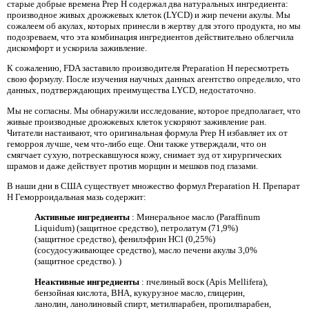
старые добрые времена Prep H содержал два натуральных ингредиента:
производное живых дрожжевых клеток (LYCD) и жир печени акулы. Мы
сожалеем об акулах, которых принесли в жертву для этого продукта, но мы
подозреваем, что эта комбинация ингредиентов действительно облегчила
дискомфорт и ускорила заживление.
К сожалению, FDA заставило производителя Preparation H пересмотреть
свою формулу. После изучения научных данных агентство определило, что
данных, подтверждающих преимущества LYCD, недостаточно.
Мы не согласны. Мы обнаружили исследование, которое предполагает, что
живые производные дрожжевых клеток ускоряют заживление ран.
Читатели настаивают, что оригинальная формула Prep H избавляет их от
геморроя лучше, чем что-либо еще. Они также утверждали, что он
смягчает сухую, потрескавшуюся кожу, снимает зуд от хирургических
шрамов и даже действует против морщин и мешков под глазами.
В наши дни в США существует множество формул Preparation H. Препарат
H Геморроидальная мазь содержит:
Активные ингредиенты
: Минеральное масло (Paraffinum
Liquidum) (защитное средство), петролатум (71,9%)
(защитное средство), фенилэфрин HCl (0,25%)
(сосудосуживающее средство), масло печени акулы 3,0%
(защитное средство). )
Неактивные ингредиенты
: пчелиный воск (Apis Mellifera),
бензойная кислота, BHA, кукурузное масло, глицерин,
ланолин, ланолиновый спирт, метилпарабен, пропилпарабен,