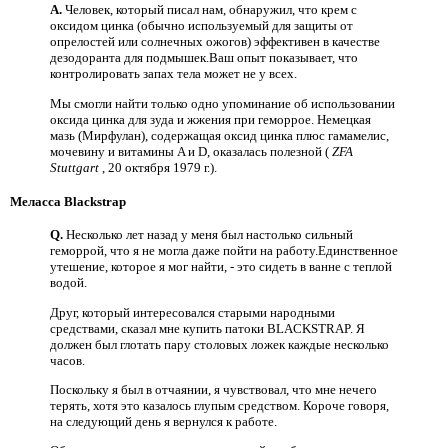
A.
Человек, который писал нам, обнаружил, что крем с
оксидом цинка (обычно используемый для защиты от
опрелостей или солнечных ожогов) эффективен в качестве
дезодоранта для подмышек.Ваш опыт показывает, что
контролировать запах тела может не у всех.
Мы смогли найти только одно упоминание об использовании
оксида цинка для зуда и жжения при геморрое. Немецкая
мазь (Мирфулан), содержащая оксид цинка плюс гамамелис,
мочевину и витамины A и D, оказалась полезной (
ZFA
Stuttgart
, 20 октября 1979 г.).
Меласса Blackstrap
Q.
Несколько лет назад у меня был настолько сильный
геморрой, что я не могла даже пойти на работу.Единственное
утешение, которое я мог найти, - это сидеть в ванне с теплой
водой.
Друг, который интересовался старыми народными
средствами, сказал мне купить патоки BLACKSTRAP. Я
должен был глотать пару столовых ложек каждые несколько
часов.
Поскольку я был в отчаянии, я чувствовал, что мне нечего
терять, хотя это казалось глупым средством. Короче говоря,
на следующий день я вернулся к работе.