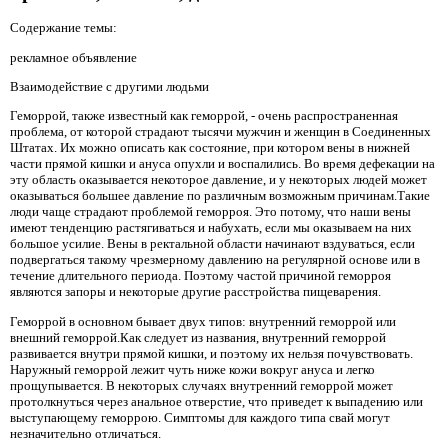
Содержание темы:
рекламное объявление
Взаимодействие с другими людьми
Геморрой, также известный как геморрой, - очень распространенная
проблема, от которой страдают тысячи мужчин и женщин в Соединенных
Штатах. Их можно описать как состояние, при котором вены в нижней
части прямой кишки и ануса опухли и воспалились. Во время дефекации на
эту область оказывается некоторое давление, и у некоторых людей может
оказываться большее давление по различным возможным причинам.Такие
люди чаще страдают проблемой геморроя. Это потому, что наши вены
имеют тенденцию растягиваться и набухать, если мы оказываем на них
большое усилие. Вены в ректальной области начинают вздуваться, если
подвергаться такому чрезмерному давлению на регулярной основе или в
течение длительного периода. Поэтому частой причиной геморроя
являются запоры и некоторые другие расстройства пищеварения.
Геморрой в основном бывает двух типов: внутренний геморрой или
внешний геморрой.Как следует из названия, внутренний геморрой
развивается внутри прямой кишки, и поэтому их нельзя почувствовать.
Наружный геморрой лежит чуть ниже кожи вокруг ануса и легко
прощупывается. В некоторых случаях внутренний геморрой может
протолкнуться через анальное отверстие, что приведет к выпадению или
выступающему геморрою. Симптомы для каждого типа свай могут
незначительно отличаться.