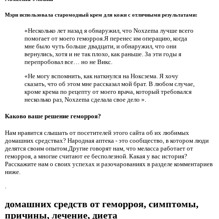
Мэри использовала старомодный крем для кожи с отличными результатами:
«Несколько лет назад я обнаружил, что Noxzema лучше всего
помогает от моего геморроя.Я перенес им операцию, когда
мне было чуть больше двадцати, и обнаружил, что они
вернулись, хотя и не так плохо, как раньше. За эти годы я
перепробовал все… но не Викс.
«Не могу вспомнить, как наткнулся на Ноксзема. Я хочу
сказать, что об этом мне рассказал мой брат. В любом случае,
кроме крема по рецепту от моего врача, который требовался
несколько раз, Noxzema сделала свое дело ».
Каково ваше решение геморроя?
Нам нравится слышать от посетителей этого сайта об их любимых
домашних средствах? Народная аптека - это сообщество, в котором люди
делятся своим опытом.Другие говорят нам, что меласса работает от
геморроя, а многие считают ее бесполезной. Какая у вас история?
Расскажите нам о своих успехах и разочарованиях в разделе комментариев
ниже.
.
домашних средств от геморроя, симптомы,
причины, лечение, диета