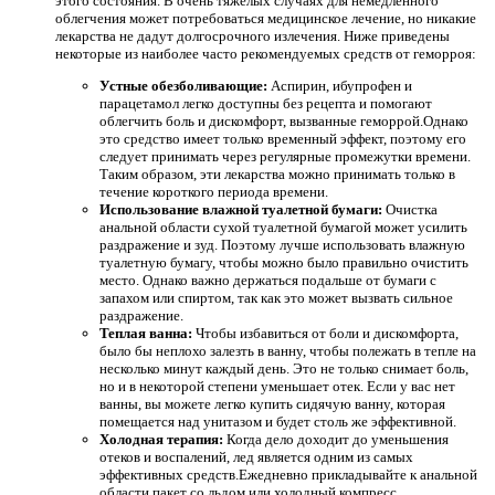
этого состояния. В очень тяжелых случаях для немедленного
облегчения может потребоваться медицинское лечение, но никакие
лекарства не дадут долгосрочного излечения. Ниже приведены
некоторые из наиболее часто рекомендуемых средств от геморроя:
Устные обезболивающие:
Аспирин, ибупрофен и
парацетамол легко доступны без рецепта и помогают
облегчить боль и дискомфорт, вызванные геморрой.Однако
это средство имеет только временный эффект, поэтому его
следует принимать через регулярные промежутки времени.
Таким образом, эти лекарства можно принимать только в
течение короткого периода времени.
Использование влажной туалетной бумаги:
Очистка
анальной области сухой туалетной бумагой может усилить
раздражение и зуд. Поэтому лучше использовать влажную
туалетную бумагу, чтобы можно было правильно очистить
место. Однако важно держаться подальше от бумаги с
запахом или спиртом, так как это может вызвать сильное
раздражение.
Теплая ванна:
Чтобы избавиться от боли и дискомфорта,
было бы неплохо залезть в ванну, чтобы полежать в тепле на
несколько минут каждый день. Это не только снимает боль,
но и в некоторой степени уменьшает отек. Если у вас нет
ванны, вы можете легко купить сидячую ванну, которая
помещается над унитазом и будет столь же эффективной.
Холодная терапия:
Когда дело доходит до уменьшения
отеков и воспалений, лед является одним из самых
эффективных средств.Ежедневно прикладывайте к анальной
области пакет со льдом или холодный компресс.