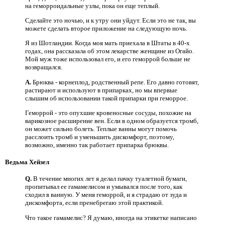
на геморроидальные узлы, пока он еще теплый.
Сделайте это ночью, и к утру они уйдут. Если это не так, вы
можете сделать второе приложение на следующую ночь.
Я из Шотландии. Когда моя мать приехала в Штаты в 40-х
годах, она рассказала об этом лекарстве женщине из Огайо.
Мой муж тоже использовал его, и его геморрой больше не
возвращался.
A.
Брюква - корнеплод, родственный репе. Его давно готовят,
растирают и используют в припарках, но мы впервые
слышим об использовании такой припарки при геморрое.
Геморрой - это опухшие кровеносные сосуды, похожие на
варикозное расширение вен. Если в одном образуется тромб,
он может сильно болеть. Теплые ванны могут помочь
расслоить тромб и уменьшить дискомфорт, поэтому,
возможно, именно так работает припарка брюквы.
Ведьма Хейзел
Q.
В течение многих лет я делал пачку туалетной бумаги,
пропитывал ее гамамелисом и умывался после того, как
сходил в ванную. У меня геморрой, и я страдаю от зуда и
дискомфорта, если пренебрегаю этой практикой.
Что такое гамамелис? Я думаю, иногда на этикетке написано