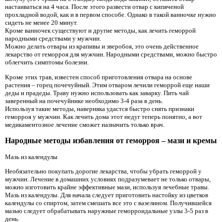
настаиваться на 4 часа. После этого развести отвар с кипяченой
прохладной водой, как и в первом способе. Однако в такой ванночке нужно
сидеть не менее 20 минут.
Кроме ванночек существуют и другие методы, как лечить геморрой
народными средствами у мужчин.
Можно делать отвары из крапивы и зверобоя, это очень действенное
лекарство от геморроя для мужчин. Народными средствами, можно быстро
облегчить симптомы болезни.
Кроме этих трав, известен способ приготовления отвара на основе
растения – горец почечуйный. Этим отваром лечили геморрой еще наши
деды и прадеды. Траву нужно использовать как заварку. Пить чай
заверенный на почечуйнике необходимо 3-4 раза в день.
Используя такие методы, наверняка удастся быстро снять признаки
геморроя у мужчин. Как лечить дома этот недуг теперь понятно, а вот
медикаментозное лечение сможет назначить только врач.
Народные методы избавления от геморроя – мази и кремы
Мазь из календулы
Необязательно покупать дорогие лекарства, чтобы убрать геморрой у
мужчин. Лечение в домашних условиях подразумевает не только отвары,
можно изготовить крайне эффективные мази, используя лечебные травы.
Мазь из календулы. Для начала следует приготовить настойку из цветков
календулы со спиртом, затем смешать все это с вазелином. Получившейся
мазью следует обрабатывать наружные геморроидальные узлы 3-5 раз в
день.