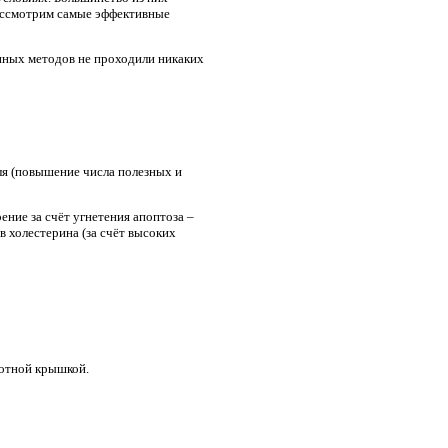
ассмотрим самые эффективные
нных методов не проходили никаких
ля (повышение числа полезных и
ение за счёт угнетения апоптоза –
 холестерина (за счёт высоких
лотной крышкой.