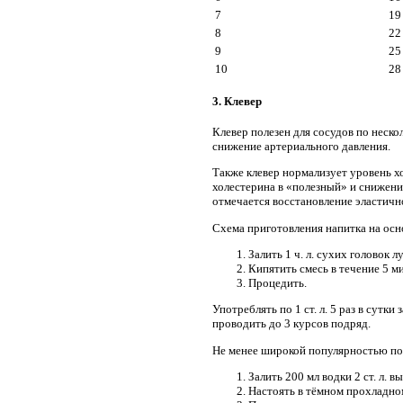
7
19
8
22
9
25
10
28
3. Клевер
Клевер полезен для сосудов по неск
снижение артериального давления.
Также клевер нормализует уровень 
холестерина в «полезный» и снижени
отмечается восстановление эластично
Схема приготовления напитка на осн
Залить 1 ч. л. сухих головок л
Кипятить смесь в течение 5 ми
Процедить.
Употреблять по 1 ст. л. 5 раз в сутк
проводить до 3 курсов подряд.
Не менее широкой популярностью пол
Залить 200 мл водки 2 ст. л. 
Настоять в тёмном прохладно