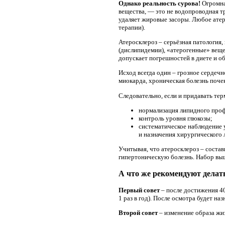
Однако реальность сурова!
Огромная
вещества, — это не водопроводная тр
удаляет жировые засоры. Любое атер
терапии).
Атеросклероз – серьёзная патология
(дислипидемии), «атерогенные» вещес
допускает погрешностей в диете и об
Исход всегда один – грозное сердеч
миокарда, хроническая болезнь почек
Следовательно, если и придавать тер
нормализация липидного проф
контроль уровня глюкозы;
систематическое наблюдение у
и назначения хирургического 
Учитывая, что атеросклероз – состав
гипертоническую болезнь. Набор выш
А что же рекомендуют делат
Первый совет
– после достижения 40
1 раз в год). После осмотра будет на
Второй совет
– изменение образа жи