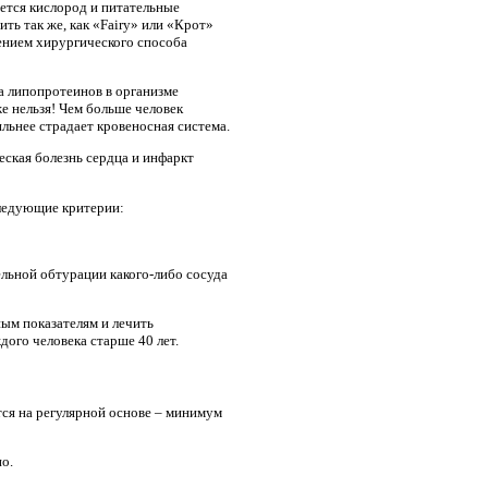
яется кислород и питательные
ть так же, как «Fairy» или «Крот»
ением хирургического способа
а липопротеинов в организме
е нельзя! Чем больше человек
ильнее страдает кровеносная система.
еская болезнь сердца и инфаркт
следующие критерии:
ельной обтурации какого-либо сосуда
ным показателям и лечить
ого человека старше 40 лет.
ется на регулярной основе – минимум
о.