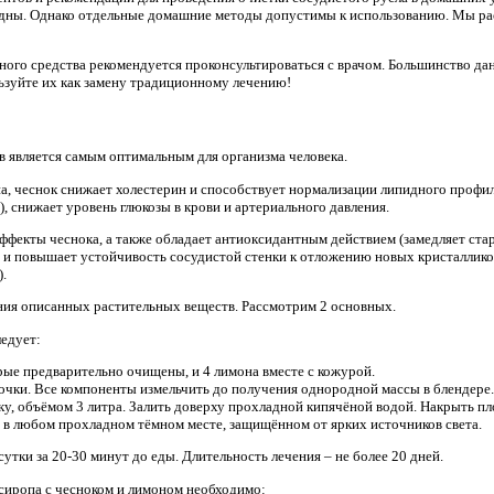
едны. Однако отдельные домашние методы допустимы к использованию. Мы р
ого средства рекомендуется проконсультироваться с врачом. Большинство да
ьзуйте их как замену традиционному лечению!
 является самым оптимальным для организма человека.
на, чеснок снижает холестерин и способствует нормализации липидного профи
 снижает уровень глюкозы в крови и артериального давления.
ффекты чеснока, а также обладает антиоксидантным действием (замедляет стар
 и повышает устойчивость сосудистой стенки к отложению новых кристалликов
.
ния описанных растительных веществ. Рассмотрим 2 основных.
ледует:
орые предварительно очищены, и 4 лимона вместе с кожурой.
очки. Все компоненты измельчить до получения однородной массы в блендере.
ку, объёмом 3 литра. Залить доверху прохладной кипячёной водой. Накрыть п
й в любом прохладном тёмном месте, защищённом от ярких источников света.
сутки за 20-30 минут до еды. Длительность лечения – не более 20 дней.
сиропа с чесноком и лимоном необходимо: