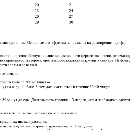
20
21
23
24
26
27
29
30
ольким причинам. Основные его эффекты направлены на расширение периферич
холестерина, способствуя повышению активности ферментов печени, отвечающ
ю выраженности атеросклеротического поражения крупных сосудов. На фоне 
сти аорты и её ветвей.
ове клевера:
угового клевера 200 мл кипятка.
нут на водяной бане. Затем дать настояться в течение 30-40 минут.
и за 30 минут до еды. Длительность терапии – 3 недели, затем необходимо сдела
ьзуется спиртовая настойка на основе клевера:
высушенных цветков растения.
м месте под плотно закрытой крышкой около 15-20 дней.