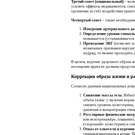
Третий совет (опциональный)
– воз
усилить эффекты медикаментов, сниз
организма за счёт воздействия практ
Четвертый совет
– также необходим
Измерение артериального д
Определение уровня глюкозы
повышается (устанавливается
Проведение ЭКГ
(позволит о
возможных признаков нарушени
подряд, то можно проходить д
В целом, ведение здорового образа 
посещение врача не должны представ
Коррекция образа жизни и р
Согласно данным национальных реко
Снижение массы тела.
Избыто
объём талии: у мужчин норма 
снизить уровень холестерина
давления и концентрации глюк
Регулярные физические нагр
или велотренажёре, плавание
(«хороший» холестерин) и сни
Отказ от алкоголя и курения
триацилглицеридов в крови. 