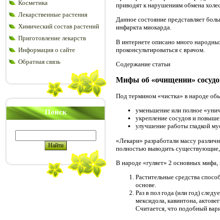
Косметика
приводят к нарушениям обмена холе
Лекарственные растения
Данное состояние представляет боль
Химический состав растений
инфаркта миокарда.
Приготовление лекарств
В интернете описано много народных 
проконсультироваться с врачом.
Информация о сайте
Обратная связь
Содержание статьи
Мифы об «очищении» сосудо
Под термином «чистка» в народе о
уменьшение или полное «унич
Поиск
укрепление сосудов и повыше
улучшение работы гладкой му
«Лекари» разработали массу различн
полностью выводить существующие, 
В народе «гуляет» 2 основных мифа, 
Растительные средства спосо
основе.
Раз в пол года (или год) сле
мексидола, кавинтона, актов
Считается, что подобный вар