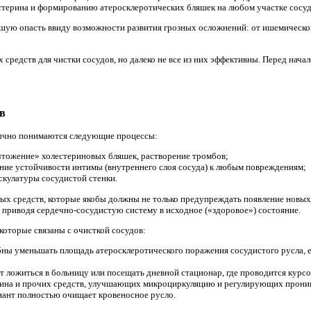
стерина и формированию атеросклеротических бляшек на любом участке сосуд
шую опасть ввиду возможности развития грозных осложнений: от ишемической
средств для чистки сосудов, но далеко не все из них эффективны. Перед нача
в
бычно понимаются следующие процессы:
тожение» холестериновых бляшек, растворение тромбов;
ние устойчивости интимы (внутреннего слоя сосуда) к любым повреждениям;
скулатуры сосудистой стенки.
ых средств, которые якобы должны не только предупреждать появление новых
приводя сердечно-сосудистую систему в исходное («здоровое») состояние.
которые связаны с очисткой сосудов:
бны уменьшать площадь атеросклеротического поражения сосудистого русла, 
дует ложиться в больницу или посещать дневной стационар, где проводится курс
егина и прочих средств, улучшающих микроциркуляцию и регулирующих прониц
иант полностью очищает кровеносное русло.