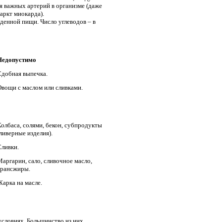
я важных артерий в организме (даже
аркт миокарда).
енной пищи. Число углеводов – в
Недопустимо
Сдобная выпечка.
Овощи с маслом или сливками.
Колбаса, солями, бекон, субпродукты
ливерные изделия).
Сливки.
аргарин, сало, сливочное масло,
трансжиры.
Жарка на масле.
условиях. Большинство из них