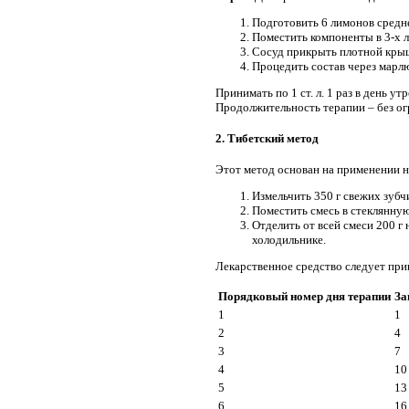
Подготовить 6 лимонов средне
Поместить компоненты в 3-х л
Сосуд прикрыть плотной крыш
Процедить состав через марл
Принимать по 1 ст. л. 1 раз в день 
Продолжительность терапии – без ог
2. Тибетский метод
Этот метод основан на применении 
Измельчить 350 г свежих зубч
Поместить смесь в стеклянну
Отделить от всей смеси 200 г
холодильнике.
Лекарственное средство следует прин
Порядковый номер дня терапии
За
1
1
2
4
3
7
4
10
5
13
6
16