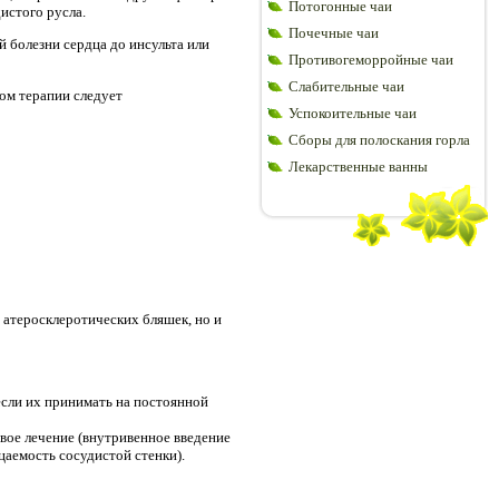
Потогонные чаи
истого русла.
Почечные чаи
 болезни сердца до инсульта или
Противогеморройные чаи
Слабительные чаи
лом терапии следует
Успокоительные чаи
Сборы для полоскания горла
Лекарственные ванны
 атеросклеротических бляшек, но и
если их принимать на постоянной
овое лечение (внутривенное введение
аемость сосудистой стенки).