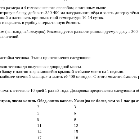
го размера и 4 головки чеснока способом, описанным выше.
итровую банку, добавить 350-400 мл натурального мёда и залить доверху тёпло
кой и настаивать при комнатной температуре 10-14 суток.
ю и перелить в удобную герметичную ёмкость.
утром (на голодный желудок). Рекомендуется развести рекомендуемую дозу в 20
раничений.
настойки чеснока. Этапы приготовления следующие:
иков чеснока до получения однородной массы.
ю банку с плотно закрывающейся крышкой в тёмное место на 1 неделю.
 наиболее «сочной кашицы» и залить её 400 мл водки. С этого момента ёмкость
имать в течение 10 дней 1 раз в 3 года. Дозировка представлена следующим о
втрак, число капель
Обед, число капель
Ужин (но не более, чем за 1 час до 
2
3
5
6
8
9
11
12
14
15
17
18