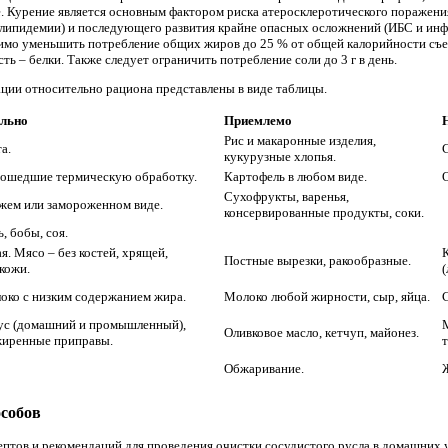
е. Курение является основным фактором риска атеросклеротического поражени
слипидемии) и последующего развития крайне опасных осложнений (ИБС и инф
мо уменьшить потребление общих жиров до 25 % от общей калорийности съед
ть – белки. Также следует ограничить потребление соли до 3 г в день.
ции относительно рациона представлены в виде таблицы.
ельно
Приемлемо
Рис и макаронные изделия,
а.
кукурузные хлопья.
рошедшие термическую обработку.
Картофель в любом виде.
Сухофрукты, варенья,
жем или замороженном виде.
консервированные продукты, соки.
, бобы, соя.
я. Мясо – без костей, хрящей,
Постные вырезки, ракообразные.
кожи.
(
око с низким содержанием жира.
Молоко любой жирности, сыр, яйца.
сус (домашний и промышленный),
М
Оливковое масло, кетчуп, майонез.
жиренные приправы.
Обжаривание.
особов
птов и рекомендаций для проведения очистки сосудистого русла в домашних 