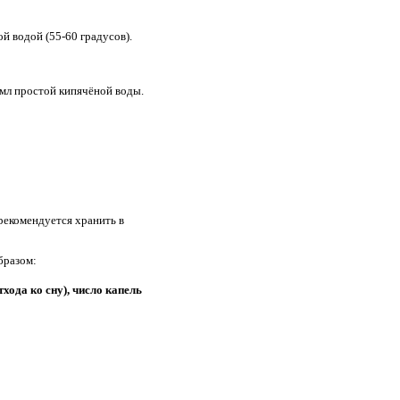
й водой (55-60 градусов).
0 мл простой кипячёной воды.
 рекомендуется хранить в
бразом:
отхода ко сну), число капель