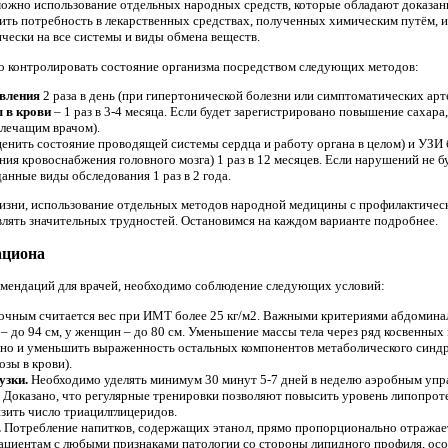
можно использование отдельных народных средств, которые обладают доказан
ить потребность в лекарственных средствах, полученных химическим путём, 
ически на все системы и виды обмена веществ.
о контролировать состояние организма посредством следующих методов:
авления
2 раза в день (при гипертонической болезни или симптоматических арт
 в крови
– 1 раз в 3-4 месяца. Если будет зарегистрировано повышение сахара
 лечащим врачом).
ценить состояние проводящей системы сердца и работу органа в целом) и УЗИ
я кровоснабжения головного мозга) 1 раз в 12 месяцев. Если нарушений не бу
анные виды обследования 1 раз в 2 года.
жизни, использование отдельных методов народной медицины с профилактичес
лять значительных трудностей. Остановимся на каждом варианте подробнее.
ациона
мендаций для врачей, необходимо соблюдение следующих условий:
чным считается вес при ИМТ более 25 кг/м2. Важными критериями абдоминал
– до 94 см, у женщин – до 80 см. Уменьшение массы тела через ряд косвенных
, но и уменьшить выраженность остальных компонентов метаболического синд
озы в крови).
узки.
Необходимо уделять минимум 30 минут 5-7 дней в неделю аэробным упраж
). Доказано, что регулярные тренировки позволяют повысить уровень липопро
зить число триацилглицеридов.
.
Потребление напитков, содержащих этанол, прямо пропорционально отражае
Пациентам с любыми признаками патологии со стороны липидного профиля, ос