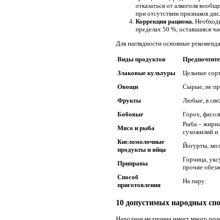
отказаться от алкоголя вообщ
при отсутствии признаков ди
Коррекция рациона.
Необходи
пределах 50 %, оставшаяся час
Для наглядности основные рекоменда
Виды продуктов
Предпочтит
Злаковые культуры
Цельные сорт
Овощи
Сырые, не п
Фрукты
Любые, в све
Бобовые
Горох, фасоль
Рыба – жирна
Мясо и рыба
сухожилий и 
Кисломолочные
Йогурты, мол
продукты и яйца
Горчица, ук
Приправы
прочие обез
Способ
На пару.
приготовления
10 допустимых народных сп
Народная медицина имеет много реце