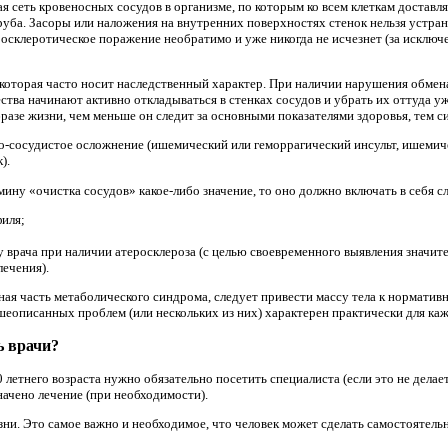
 сеть кровеносных сосудов в организме, по которым ко всем клеткам доставл
уба. Засоры или наложения на внутренних поверхностях стенок нельзя устрани
осклеротическое поражение необратимо и уже никогда не исчезнет (за исключ
, которая часто носит наследственный характер. При наличии нарушения обмен
тва начинают активно откладываться в стенках сосудов и убрать их оттуда уж
разе жизни, чем меньше он следит за основными показателями здоровья, тем с
но-сосудистое осложнение (ишемический или геморрагический инсульт, ишемич
).
мину «очистка сосудов» какое-либо значение, то оно должно включать в себя 
иля;
 врача при наличии атеросклероза (с целью своевременного выявления значит
лечения).
ная часть метаболического синдрома, следует привести массу тела к норматив
еописанных проблем (или нескольких из них) характерен практически для кажд
ь врачи?
 летнего возраста нужно обязательно посетить специалиста (если это не дела
значено лечение (при необходимости).
зни. Это самое важно и необходимое, что человек может сделать самостоятельн