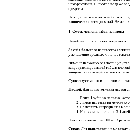
неэффективны, а некоторые даже вр
средства.
Перед использованием любого народн
клинических исследований. Не испол
1. Смесь чеснока, мёда и лимона
Подобное соотношение ингредиентов
За счёт большого количества аллици
уменьшение вредных липопротеидов),
Лимон в несколько раз потенцирует э
запрограммированной гибели клеток)
концентраций аскорбиновой кислоты)
Существует много вариантов сочета
Настой.
Для приготовления настоя с
Взять 4 зубчика чеснока, кот
Лимон нарезать на мелкие кус
Поместить ингредиенты в бан
Настаивать в течение 3-4 дне
Нужно принимать по 100 мл 3 раза в 
Сироп.
Для приготовления медового 