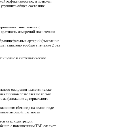
ной эффективностью, и позволят
и улучшить общее состояние
ериальных гипертензиях).
, кратность измерений значительно
 брахицефальных артерий (выявление
дет выявлено вообще в течение 2 раз
кой целью и систематическое
ьного ожирения является также
 механизмов позволяет не только
рома (снижение артериального
нениям (бег, езда на велосипеде
теинов высокой плотности
тся на концентрации
обенно с повышенным ТАГ, следует