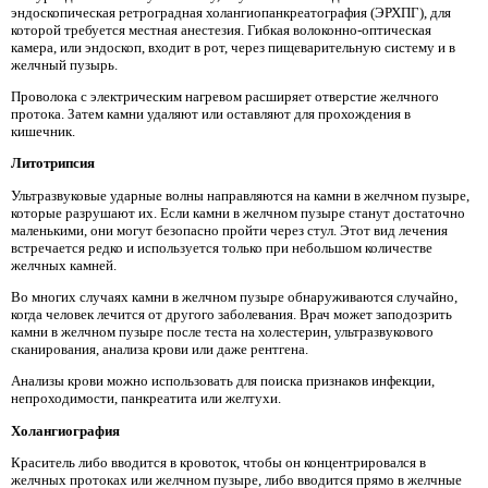
эндоскопическая ретроградная холангиопанкреатография (ЭРХПГ), для
которой требуется местная анестезия. Гибкая волоконно-оптическая
камера, или эндоскоп, входит в рот, через пищеварительную систему и в
желчный пузырь.
Проволока с электрическим нагревом расширяет отверстие желчного
протока. Затем камни удаляют или оставляют для прохождения в
кишечник.
Литотрипсия
Ультразвуковые ударные волны направляются на камни в желчном пузыре,
которые разрушают их. Если камни в желчном пузыре станут достаточно
маленькими, они могут безопасно пройти через стул. Этот вид лечения
встречается редко и используется только при небольшом количестве
желчных камней.
Во многих случаях камни в желчном пузыре обнаруживаются случайно,
когда человек лечится от другого заболевания. Врач может заподозрить
камни в желчном пузыре после теста на холестерин, ультразвукового
сканирования, анализа крови или даже рентгена.
Анализы крови можно использовать для поиска признаков инфекции,
непроходимости, панкреатита или желтухи.
Холангиография
Краситель либо вводится в кровоток, чтобы он концентрировался в
желчных протоках или желчном пузыре, либо вводится прямо в желчные