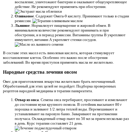
воспаление, уничтожают бактерии и оказывают общеукрепляющее
действие. Не рекомендуют применять при обострении.
Оливковое
. Содержит Омега-9 кислоту. Принимают только в стадии
ремиссии.
Льняное
. Нормализует пищеварение и жировой обмен. В
минимальном количестве рекомендуют принимать и при
обострении, и в период ремиссии. Витамины группы В укрепляют
иммунитет, витамин А укрепляет стенки сосудов.
В составе этих масел есть линолевая кислота, которая стимулирует
восстановление клеток. Особенно это важно после обострения
заболеваний. Во время приступов применять масла не желательно.
Народные средства лечения овсом
Овес для приготовления лекарства желательно брать неочищенный.
Обработанный для этих целей не подойдет. Подборка проверенных
рецептов народной медицины в терапии панкреатита.
Отвар из овса
. Семена овса перебирают, просеивают и измельчают
до состояния муки крупного помола. В сотейник высыпают 80 г
порошка и заливают 1/2 литра теплой воды. Перемешивают и
устанавливают на паровую баню. Заваривают на протяжении
получаса. Охлажденный отвар пьют по 50 мл за прием несколько раз
в день. Курс терапии составляет 21 день.