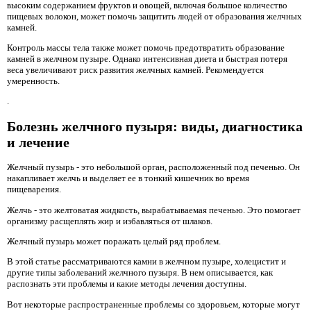
высоким содержанием фруктов и овощей, включая большое количество
пищевых волокон, может помочь защитить людей от образования желчных
камней.
Контроль массы тела также может помочь предотвратить образование
камней в желчном пузыре. Однако интенсивная диета и быстрая потеря
веса увеличивают риск развития желчных камней. Рекомендуется
умеренность.
.
Болезнь желчного пузыря: виды, диагностика
и лечение
Желчный пузырь - это небольшой орган, расположенный под печенью. Он
накапливает желчь и выделяет ее в тонкий кишечник во время
пищеварения.
Желчь - это желтоватая жидкость, вырабатываемая печенью. Это помогает
организму расщеплять жир и избавляться от шлаков.
Желчный пузырь может поражать целый ряд проблем.
В этой статье рассматриваются камни в желчном пузыре, холецистит и
другие типы заболеваний желчного пузыря. В нем описывается, как
распознать эти проблемы и какие методы лечения доступны.
Вот некоторые распространенные проблемы со здоровьем, которые могут