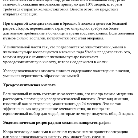
замочной скважины невозможна примерно для 10% людей, которым
требуется открытая холецистэктомия. Вместо этого им предстоит
открытая операция.
При открытой холецистэктомии в брюшной полости делается большой
разрез. Людям, перенесшим открытую операцию, требуется более
длительное пребывание в больнице и время восстановления. Если желчный
пузырь сильно воспален, потребуется открытая операция.
У значительной части тех, кто подвергается холецистэктомии, камни в
желчном пузыре возвращаются в течение года.Чтобы предотвратить это,
многим людям с камнями в желчном пузыре назначают
урсосдезоксихолевую кислоту, которая содержится в желчи.
Урсосдезоксихолевая кислота снижает содержание холестерина в желчи,
уменьшая вероятность образования камней.
Урсодезоксихолевая кислота
Если желчный камень состоит из холестерина, его иногда можно медленно
растворить с помощью урсодезоксихолевой кислоты. Этот вид лечения,
известный как растворение, может занять до 24 месяцев. Это не так
эффективно, как хирургическое вмешательство, но иногда это
единственный выбор для людей, которые не могут получить общий наркоз.
Эндоскопическая ретроградная холангиопанкреатография
Когда человеку с камнями в желчном пузыре нельзя провести операцию
или урсодезоксихолевую кислоту, ему может быть сделана