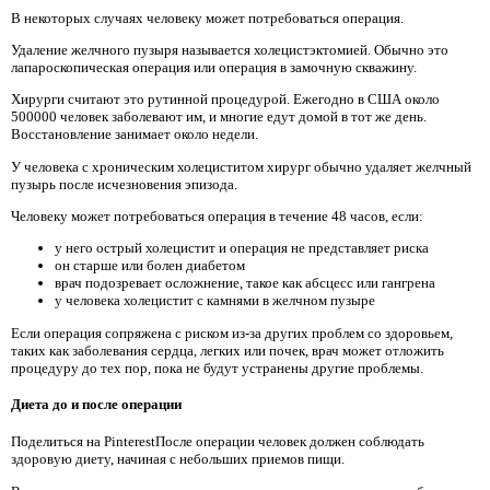
В некоторых случаях человеку может потребоваться операция.
Удаление желчного пузыря называется холецистэктомией. Обычно это
лапароскопическая операция или операция в замочную скважину.
Хирурги считают это рутинной процедурой. Ежегодно в США около
500000 человек заболевают им, и многие едут домой в тот же день.
Восстановление занимает около недели.
У человека с хроническим холециститом хирург обычно удаляет желчный
пузырь после исчезновения эпизода.
Человеку может потребоваться операция в течение 48 часов, если:
у него острый холецистит и операция не представляет риска
он старше или болен диабетом
врач подозревает осложнение, такое как абсцесс или гангрена
у человека холецистит с камнями в желчном пузыре
Если операция сопряжена с риском из-за других проблем со здоровьем,
таких как заболевания сердца, легких или почек, врач может отложить
процедуру до тех пор, пока не будут устранены другие проблемы.
Диета до и после операции
Поделиться на PinterestПосле операции человек должен соблюдать
здоровую диету, начиная с небольших приемов пищи.