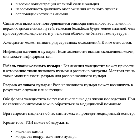
высокие концентрации желчной соли и кальция
невозможность должного опорожнения желчного пузыря
серповидноклеточная анемия
Симптомы включают повторяющиеся эпизоды внезапного воспаления и
верхних дыхательных путей. телесная боль.Боль будет менее сильной, чем
при остром холецистите, и у человека обычно не бывает температуры.
Холецистит может вызвать ряд серьезных осложнений. К ним относятся:
Инфекция желчного пузыря
: Если холецистит вызван скоплением желчи,
она может инфицироваться.
Гибель ткани желчного пузыря
: Без лечения холецистит может привести
к отмиранию ткани желчного пузыря и развитию гангрены. Мертвая ткань
также может вызвать разрыв или разрыв желчного пузыря.
Разрыв желчного пузыря
: Разрыв желчного пузыря может возникнуть в
результате опухоли или инфекции.
Обе формы холецистита могут иметь опасные для жизни последствия. При
появлении симптомов важно обратиться за медицинской помощью.
Врач спросит пациента об их симптомах и проведет медицинский осмотр.
Кроме того, УЗИ может обнаружить:
желчные камни
жидкость вокруг желчного пузыря