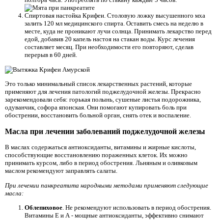
Спиртовая настойка Крифеи. Столовую ложку высушенного мха
залить 120 мл медицинского спирта. Оставить смесь на неделю в
месте, куда не проникают лучи солнца. Принимать лекарство перед
едой, добавив 20 капель настоя на стакан воды. Курс лечения
составляет месяц. При необходимости его повторяют, сделав
перерыв в 60 дней.
Это только минимальный список лекарственных растений, которые
применяют для лечения патологий поджелудочной железы. Прекрасно
зарекомендовали себя: горькая полынь, сушеные листья подорожника,
одуванчик, софора японская. Они помогают купировать боль при
обострении, восстановить больной орган, снять отек и воспаление.
Масла при лечении заболеваний поджелудочной железы
В маслах содержаться антиоксиданты, витамины и жирные кислоты,
способствующие восстановлению пораженных клеток. Их можно
принимать курсом, либо в период обострения. Льняным и оливковым
маслом рекомендуют заправлять салаты.
При лечении панкреатита народными методами применяют следующие
масла:
Облепиховое
. Не рекомендуют использовать в период обострения.
Витамины Е и А - мощные антиоксиданты, эффективно снимают