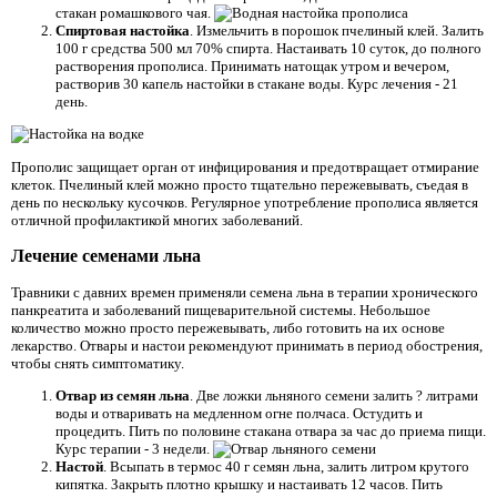
стакан ромашкового чая.
Спиртовая настойка
. Измельчить в порошок пчелиный клей. Залить
100 г средства 500 мл 70% спирта. Настаивать 10 суток, до полного
растворения прополиса. Принимать натощак утром и вечером,
растворив 30 капель настойки в стакане воды. Курс лечения - 21
день.
Прополис защищает орган от инфицирования и предотвращает отмирание
клеток. Пчелиный клей можно просто тщательно пережевывать, съедая в
день по нескольку кусочков. Регулярное употребление прополиса является
отличной профилактикой многих заболеваний.
Лечение семенами льна
Травники с давних времен применяли семена льна в терапии хронического
панкреатита и заболеваний пищеварительной системы. Небольшое
количество можно просто пережевывать, либо готовить на их основе
лекарство. Отвары и настои рекомендуют принимать в период обострения,
чтобы снять симптоматику.
Отвар из семян льна
. Две ложки льняного семени залить ? литрами
воды и отваривать на медленном огне полчаса. Остудить и
процедить. Пить по половине стакана отвара за час до приема пищи.
Курс терапии - 3 недели.
Настой
. Всыпать в термос 40 г семян льна, залить литром крутого
кипятка. Закрыть плотно крышку и настаивать 12 часов. Пить