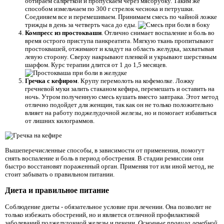
обтираем салфеткой и пропускаем через мясорубку. Таким же
способом измельчаем по 300 г стрелок чеснока и петрушки.
Соединяем все и перемешиваем. Принимаем смесь по чайной ложке
трижды в день за четверть часа до еды.
Компресс из простокваши
. Отлично снимает воспаление и боль во
время острого приступа панкреатита. Мягкую ткань пропитывают
простоквашей, отжимают и кладут на область желудка, захватывая
левую сторону. Сверху накрывают пленкой и укрывают шерстяным
шарфом. Курс терапии длится от 1 до 1,5 месяцев.
Гречка с кефиром
. Крупу перемолоть на кофемолке. Ложку
гречневой муки залить стаканом кефира, перемешать и оставить на
ночь. Утром полученную смесь кушать вместо завтрака. Этот метод
отлично подойдет для женщин, так как он не только положительно
влияет на работу поджелудочной железы, но и помогает избавиться
от лишних килограммов.
Вышеперечисленные способы, в зависимости от применения, помогут
снять воспаление и боль в период обострения. В стадии ремиссии они
быстро восстановят пораженный орган. Применяя тот или иной метод, не
стоит забывать о правильном питании.
Диета и правильное питание
Соблюдение диеты - обязательное условие при лечении. Она позволит не
только избежать обострений, но и является отличной профилактикой
заболеваний поджелудочной железы и печени.
Основные правила лечебной