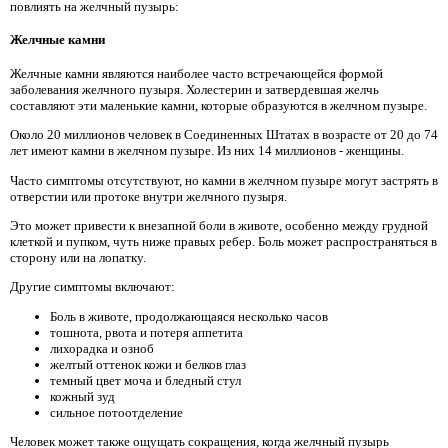
повлиять на желчный пузырь:
Желчные камни
Желчные камни являются наиболее часто встречающейся формой
заболевания желчного пузыря. Холестерин и затвердевшая желчь
составляют эти маленькие камни, которые образуются в желчном пузыре.
Около 20 миллионов человек в Соединенных Штатах в возрасте от 20 до 74
лет имеют камни в желчном пузыре. Из них 14 миллионов - женщины.
Часто симптомы отсутствуют, но камни в желчном пузыре могут застрять в
отверстии или протоке внутри желчного пузыря.
Это может привести к внезапной боли в животе, особенно между грудной
клеткой и пупком, чуть ниже правых ребер. Боль может распространяться в
сторону или на лопатку.
Другие симптомы включают:
Боль в животе, продолжающаяся несколько часов
тошнота, рвота и потеря аппетита
лихорадка и озноб
желтый оттенок кожи и белков глаз
темный цвет моча и бледный стул
кожный зуд
сильное потоотделение
Человек может также ощущать сокращения, когда желчный пузырь