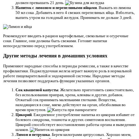
должен превышать 21 день.
Напиток с лимоном и перепелиными яйцами
. Выжать из лимона
50 мл сока. Добавить в него 4 свежих перепелиных яйца. Взболтать,
выпить утром на голодный желудок. Принимать не дольше 3 дней.
Рекомендуют вводить в рацион картофельные, свекольные и огуречные
соки. Главное, они должны быть свежими. Готовят напитки
непосредственно перед употреблением.
Другие методы лечения в домашних условиях
Применяют народные способы в периоды ремиссии, а также в качестве
профилактики. Поджелудочная железа играет важную роль в нормальной
работе пищеварительной и эндокринной системы. Народные методы
лечения позволяют поддержать функции указанных органов.
Сок квашеной капусты
. Желательно приготовить самостоятельно,
без использования приправ, хрена, клюквы и других добавок.
Отжатый сок принимать маленькими глотками. Вещества,
находящиеся в соке, мягко действуют на орган, обезболивая во
время приступов.
Цикорий
. Ежедневное употребление напитка из цикория избавит от
болевого синдрома, тошноты и других симптомов воспаления.
Цикорий способствует восстановлению работы органа и выведению
шлаков.
Лимон и петрушка
. Берем килограмм цитрусовых. Хорошо моем,