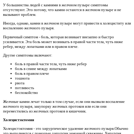
У большинства людей с камнями в желчном пузыре симптомы
отсутствуют. Это потому, что камни остаются в желчном пузыре и не
вызывают проблем.
Иногда, однако, камни в желчном пузыре могут привести к холециститу или
воспалению желчного пузыря.
Первичный симптом - боль, которая возникает внезапно и быстро
усиливается. Эта боль может возникать в правой части тела, чуть ниже
ребер, между лопатками или в правом плече.
Другие симптомы включают:
боль в правой части тела, чуть ниже ребер
боль в спине между лопатками
боль в правом плече
тошнота
рвота
потливость
беспокойство
Желчные камни лечат только в том случае, если они вызвали воспаление
желчного пузыря, закупорку желчных протоков или если они
переместились из желчных протоков в кишечник.
Холецистэктомия
Холецистэктомия - это хирургическое удаление желчного пузыря.Обычно
это выполняется с помощью хирургии замочной скважины. Хирургия