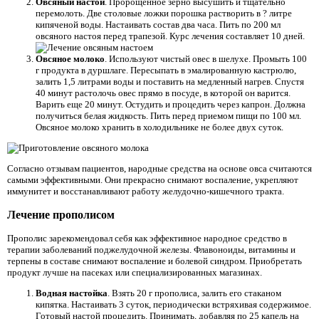
Овсяный настой
. Пророщенное зерно высушить и тщательно
перемолоть. Две столовые ложки порошка растворить в ? литре
кипяченой воды. Настаивать состав два часа. Пить по 200 мл
овсяного настоя перед трапезой. Курс лечения составляет 10 дней.
Овсяное молоко
. Используют чистый овес в шелухе. Промыть 100
г продукта в дуршлаге. Пересыпать в эмалированную кастрюлю,
залить 1,5 литрами воды и поставить на медленный нагрев. Спустя
40 минут растолочь овес прямо в посуде, в которой он варится.
Варить еще 20 минут. Остудить и процедить через капрон. Должна
получиться белая жидкость. Пить перед приемом пищи по 100 мл.
Овсяное молоко хранить в холодильнике не более двух суток.
Согласно отзывам пациентов, народные средства на основе овса считаются
самыми эффективными. Они прекрасно снимают воспаление, укрепляют
иммунитет и восстанавливают работу желудочно-кишечного тракта.
Лечение прополисом
Прополис зарекомендовал себя как эффективное народное средство в
терапии заболеваний поджелудочной железы. Флавоноиды, витамины и
терпены в составе снимают воспаление и болевой синдром. Приобретать
продукт лучше на пасеках или специализированных магазинах.
Водная настойка
. Взять 20 г прополиса, залить его стаканом
кипятка. Настаивать 3 суток, периодически встряхивая содержимое.
Готовый настой процедить. Принимать, добавляя по 25 капель на