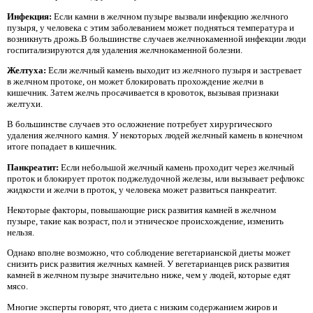
Инфекция:
Если камни в желчном пузыре вызвали инфекцию желчного
пузыря, у человека с этим заболеванием может подняться температура и
возникнуть дрожь.В большинстве случаев желчнокаменной инфекции люди
госпитализируются для удаления желчнокаменной болезни.
Желтуха:
Если желчный камень выходит из желчного пузыря и застревает
в желчном протоке, он может блокировать прохождение желчи в
кишечник. Затем желчь просачивается в кровоток, вызывая признаки
желтухи.
В большинстве случаев это осложнение потребует хирургического
удаления желчного камня. У некоторых людей желчный камень в конечном
итоге попадает в кишечник.
Панкреатит:
Если небольшой желчный камень проходит через желчный
проток и блокирует проток поджелудочной железы, или вызывает рефлюкс
жидкости и желчи в проток, у человека может развиться панкреатит.
Некоторые факторы, повышающие риск развития камней в желчном
пузыре, такие как возраст, пол и этническое происхождение, изменить
нельзя.
Однако вполне возможно, что соблюдение вегетарианской диеты может
снизить риск развития желчных камней. У вегетарианцев риск развития
камней в желчном пузыре значительно ниже, чем у людей, которые едят
мясо.
Многие эксперты говорят, что диета с низким содержанием жиров и