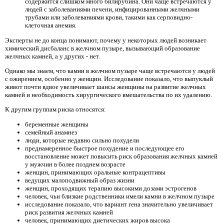
содержится слишком много билирубина. Они чаще встречаются у
людей с заболеваниями печени, инфицированными желчными
трубами или заболеваниями крови, такими как серповидно-
клеточная анемия.
Эксперты не до конца понимают, почему у некоторых людей возникает
химический дисбаланс в желчном пузыре, вызывающий образование
желчных камней, а у других - нет.
Однако мы знаем, что камни в желчном пузыре чаще встречаются у людей
с ожирением, особенно у женщин. Исследование показало, что выпуклый
живот почти вдвое увеличивает шансы женщины на развитие желчных
камней и необходимость хирургического вмешательства по их удалению.
К другим группам риска относятся:
беременные женщины
семейный анамнез
люди, которые недавно сильно похудели
преднамеренное быстрое похудение и последующее его
восстановление может повысить риск образования желчных камней
у мужчин в более позднем возрасте
женщин, принимающих оральные контрацептивы
ведущих малоподвижный образ жизни
женщин, проходящих терапию высокими дозами эстрогенов
человек, чьи близкие родственники имели камни в желчном пузыре
исследование показало, что вариант гена значительно увеличивает
риск развития желчных камней
человек, принимающих диетических жиров высока