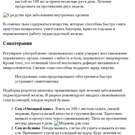
настой по 100 мл за прием несколько раз в день. Лечение
продолжать на протяжении двух недель.
В семенах льна содержаться вещества, которые способны быстро снять
приступы панкреатита, уничтожить бактерии, вывести токсины и
нормализовать работу поджелудочной железы.
Сокотерапия
Регулярное употребление свежевыжатых соков ускоряет восстановление
пораженного органа, снимает слабость и боль, нормализует пищеварение.
Кроме того, это отличный способ восполнить дефицит витаминов и
микроэлементов. Свежие соки способны подарить заряд энергии.
Натуральные соки предотвращают обострения и быстро
устраняют симптоматику.
Подборка рецептов напитков, применяемых при лечении заболеваний
поджелудочной железы. В рацион рекомендуют вводить свежевыжатые
соки из овощей, плодов черной бузины.
Сок «Овощной микс»
. Взять по 100 г листьев салата, свежей
моркови, брюссельской капусты и стручков фасоли. Тщательно
вымыть и пропустить через соковыжималку. Пить на протяжении
месяца дважды в день.
Сок из бузины
. Плоды вымыть, слегка обсушить и выжать из них
сок. Принимают утром на голодный желудок. Курс лечения не