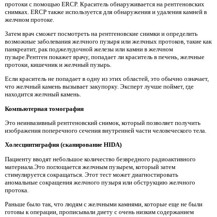
протоки с помощью ERCP. Краситель обнаруживается на рентгеновских
снимках. ERCP также используется для обнаружения и удаления камней в
желчном протоке.
Затем врач сможет посмотреть на рентгеновские снимки и определить
возможные заболевания желчного пузыря или желчных протоков, такие как
панкреатит, рак поджелудочной железы или камни в желчном
пузыре.Рентген покажет врачу, попадает ли краситель в печень, желчные
протоки, кишечник и желчный пузырь.
Если краситель не попадает в одну из этих областей, это обычно означает,
что желчный камень вызывает закупорку. Эксперт лучше поймет, где
находится желчный камень.
Компьютерная томография
Это неинвазивный рентгеновский снимок, который позволяет получить
изображения поперечного сечения внутренней части человеческого тела.
Холесцинтиграфия (сканирование HIDA)
Пациенту вводят небольшое количество безвредного радиоактивного
материала.Это поглощается желчным пузырем, который затем
стимулируется сокращаться. Этот тест может диагностировать
аномальные сокращения желчного пузыря или обструкцию желчного
протока.
Раньше было так, что людям с желчными камнями, которые еще не были
готовы к операции, прописывали диету с очень низким содержанием