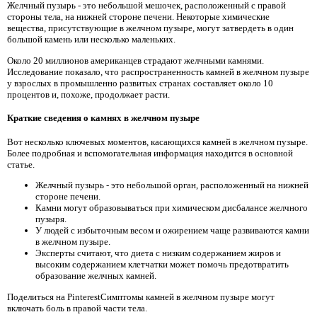
Желчный пузырь - это небольшой мешочек, расположенный с правой
стороны тела, на нижней стороне печени. Некоторые химические
вещества, присутствующие в желчном пузыре, могут затвердеть в один
большой камень или несколько маленьких.
Около 20 миллионов американцев страдают желчными камнями.
Исследование показало, что распространенность камней в желчном пузыре
у взрослых в промышленно развитых странах составляет около 10
процентов и, похоже, продолжает расти.
Краткие сведения о камнях в желчном пузыре
Вот несколько ключевых моментов, касающихся камней в желчном пузыре.
Более подробная и вспомогательная информация находится в основной
статье.
Желчный пузырь - это небольшой орган, расположенный на нижней
стороне печени.
Камни могут образовываться при химическом дисбалансе желчного
пузыря.
У людей с избыточным весом и ожирением чаще развиваются камни
в желчном пузыре.
Эксперты считают, что диета с низким содержанием жиров и
высоким содержанием клетчатки может помочь предотвратить
образование желчных камней.
Поделиться на PinterestСимптомы камней в желчном пузыре могут
включать боль в правой части тела.