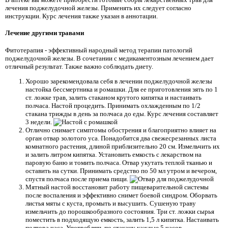
лечения поджелудочной железы. Применять их следует согласно
инструкции. Курс лечения также указан в аннотации.
Лечение другими травами
Фитотерапия - эффективный народный метод терапии патологий
поджелудочной железы. В сочетании с медикаментозным лечением дает
отличный результат. Также важно соблюдать диету.
Хорошо зарекомендовала себя в лечении поджелудочной железы
настойка бессмертника и ромашки. Для ее приготовления зять по 1
ст. ложке трав, залить стаканом крутого кипятка и настаивать
полчаса. Настой процедить. Принимать охлажденным по 1/2
стакана трижды в день за полчаса до еды. Курс лечения составляет
3 недели.
Отлично снимает симптомы обострения и благоприятно влияет на
орган отвар золотого уса. Понадобится два свежесрезанных листа
комнатного растения, длиной приблизительно 20 см. Измельчить их
и залить литром кипятка. Установить емкость с лекарством на
паровую баню и томить полчаса. Отвар укутать теплой тканью и
оставить на сутки. Принимать средство по 50 мл утром и вечером,
спустя полчаса после приема пищи.
Мятный настой восстановит работу пищеварительной системы
после воспаления и эффективно снимет боевой синдром. Оборвать
листья мяты с куста, промыть и высушить. Сушеную траву
измельчить до порошкообразного состояния. Три ст. ложки сырья
поместить в подходящую емкость, залить 1,5 л кипятка. Настаивать
полтора часа. Употреблять по стакану каждые 5 часов.