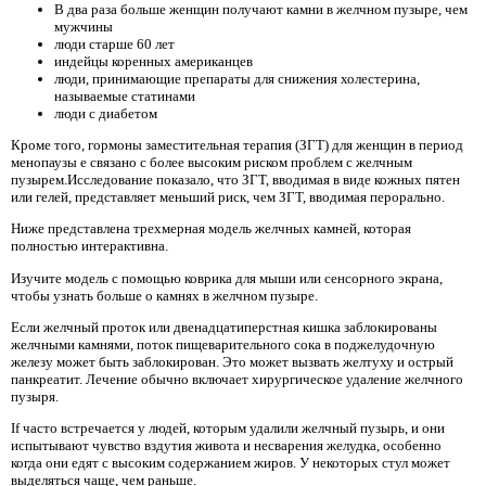
В два раза больше женщин получают камни в желчном пузыре, чем
мужчины
люди старше 60 лет
индейцы коренных американцев
люди, принимающие препараты для снижения холестерина,
называемые статинами
люди с диабетом
Кроме того, гормоны заместительная терапия (ЗГТ) для женщин в период
менопаузы е связано с более высоким риском проблем с желчным
пузырем.Исследование показало, что ЗГТ, вводимая в виде кожных пятен
или гелей, представляет меньший риск, чем ЗГТ, вводимая перорально.
Ниже представлена ​​трехмерная модель желчных камней, которая
полностью интерактивна.
Изучите модель с помощью коврика для мыши или сенсорного экрана,
чтобы узнать больше о камнях в желчном пузыре.
Если желчный проток или двенадцатиперстная кишка заблокированы
желчными камнями, поток пищеварительного сока в поджелудочную
железу может быть заблокирован. Это может вызвать желтуху и острый
панкреатит. Лечение обычно включает хирургическое удаление желчного
пузыря.
If часто встречается у людей, которым удалили желчный пузырь, и они
испытывают чувство вздутия живота и несварения желудка, особенно
когда они едят с высоким содержанием жиров. У некоторых стул может
выделяться чаще, чем раньше.