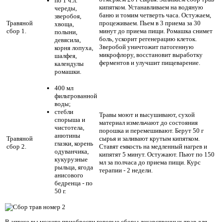
по 1 ч.л.
кипятком. Устанавливаем на водяную
череды,
баню и томим четверть часа. Остужаем,
зверобоя,
Травяной
процеживаем. Пьем в 3 приема за 30
хвоща,
сбор 1.
минут до приема пищи. Ромашка снимет
полыни,
боль, ускорит регенерацию клеток.
девясила,
Зверобой уничтожит патогенную
корня лопуха,
микрофлору, восстановит выработку
шалфея,
ферментов и улучшит пищеварение.
календулы
ромашки.
400 мл
фильтрованной
воды;
стебли
Травы моют и высушивают, сухой
спорыша и
материал измельчают до состояния
чистотела,
порошка и перемешивают. Берут 50 г
анютины
Травяной
сырья и заливают крутым кипятком.
глазки, корень
сбор 2.
Ставят емкость на медленный нагрев и
одуванчика,
кипятят 5 минут. Остужают. Пьют по 150
кукурузные
мл за полчаса до приема пищи. Курс
рыльца, ягода
терапии - 2 недели.
анисового
бедренца - по
50 г.
В аптеке вы можете приобрести готовые сборы лекарственных трав для