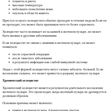
тошнота и рвота
высокая температура
небольшое пожелтение кожи
опухоль в области живота
Приступ острого холецистита обычно проходит в течение недели.Если он
не проходит, это может быть признаком чего-то более серьезного.
Холецистит часто возникает из-за камней в желчном пузыре, но может
быть вызван и другими заболеваниями.
Если холецистит не связан с камнями в желчном пузыре, он может
появиться:
после серьезной операции
после тяжелого заболевания
в результате инфекции или слабой иммунной системы
Люди с этой формой холецистита могут сильно заболеть. больной. Если
воспаление сильное, это может привести к разрыву желчного пузыря.
Хронический холецистит
Хронический холецистит является результатом длительного воспаления
желчного пузыря. Это происходит, когда желчный пузырь не дренируется
должным образом.
Основная причина может включать:
камни в желчном пузыре, блокирующие проток