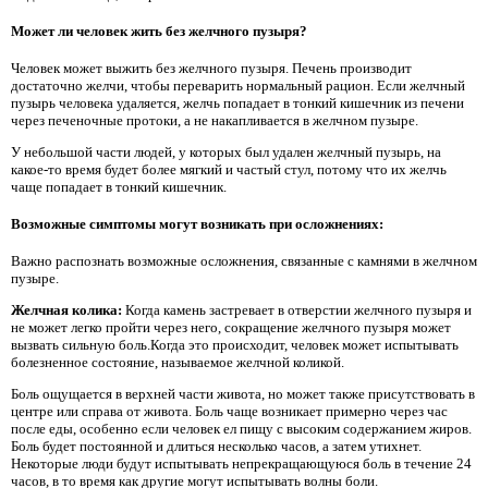
Может ли человек жить без желчного пузыря?
Человек может выжить без желчного пузыря. Печень производит
достаточно желчи, чтобы переварить нормальный рацион. Если желчный
пузырь человека удаляется, желчь попадает в тонкий кишечник из печени
через печеночные протоки, а не накапливается в желчном пузыре.
У небольшой части людей, у которых был удален желчный пузырь, на
какое-то время будет более мягкий и частый стул, потому что их желчь
чаще попадает в тонкий кишечник.
Возможные симптомы могут возникать при осложнениях:
Важно распознать возможные осложнения, связанные с камнями в желчном
пузыре.
Желчная колика:
Когда камень застревает в отверстии желчного пузыря и
не может легко пройти через него, сокращение желчного пузыря может
вызвать сильную боль.Когда это происходит, человек может испытывать
болезненное состояние, называемое желчной коликой.
Боль ощущается в верхней части живота, но может также присутствовать в
центре или справа от живота. Боль чаще возникает примерно через час
после еды, особенно если человек ел пищу с высоким содержанием жиров.
Боль будет постоянной и длиться несколько часов, а затем утихнет.
Некоторые люди будут испытывать непрекращающуюся боль в течение 24
часов, в то время как другие могут испытывать волны боли.