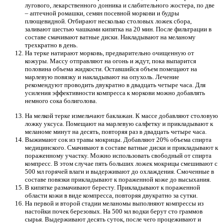
лугового, лекарственного донника и слабительного жостера, по две
– аптечной ромашки, семян посевной моркови и будры
плющевидной. Отбирают несколько столовых ложек сбора,
заливают шестью чашками кипятка на 20 мин. После фильтрации в
составе смачивают ватные диски. Накладывают на меланому
трехкратно в день.
На терке натирают морковь, предварительно очищенную от
кожуры. Массу отправляют на огонь и ждут, пока выпарится
половина объема жидкости. Оставшийся объем помещают на
марлевую повязку и накладывают на опухоль. Лечение
рекомендуют проводить двукратно в двадцать четыре часа. Для
усиления эффективности компресса к моркови можно добавлять
немного сока болиголова.
На мелкой терке измельчают баклажан. К массе добавляют столовую
ложку уксуса. Помещают на марлевую салфетку и прикладывают к
меланоме минут на десять, повторяя раз в двадцать четыре часа.
Выжимают сок из травы мокрицы. Добавляют 20% объема спирта
медицинского. Смачивают в составе ватные диски и прикладывают к
пораженному участку. Можно использовать свободный от спирта
компресс. В этом случае пять больших ложек мокрицы смешивают с
500 мл горячей влаги и выдерживают до охлаждения. Смоченные в
составе повязки прикладывают к пораженной коже до высыхания.
В кипятке размачивают бересту. Прикладывают к пораженной
области кожи в виде компресса, повторяя двукратно за сутки.
На первой и второй стадии меланомы выполняют компрессы из
настойки почек березовых. На 500 мл водки берут сто граммов
сырья. Выдерживают десять суток, после чего процеживают и