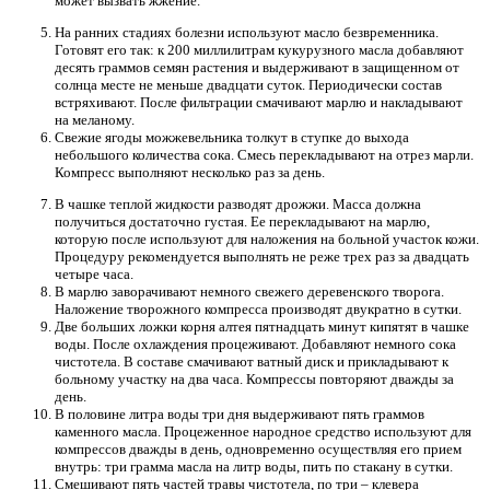
может вызвать жжение.
На ранних стадиях болезни используют масло безвременника.
Готовят его так: к 200 миллилитрам кукурузного масла добавляют
десять граммов семян растения и выдерживают в защищенном от
солнца месте не меньше двадцати суток. Периодически состав
встряхивают. После фильтрации смачивают марлю и накладывают
на меланому.
Свежие ягоды можжевельника толкут в ступке до выхода
небольшого количества сока. Смесь перекладывают на отрез марли.
Компресс выполняют несколько раз за день.
В чашке теплой жидкости разводят дрожжи. Масса должна
получиться достаточно густая. Ее перекладывают на марлю,
которую после используют для наложения на больной участок кожи.
Процедуру рекомендуется выполнять не реже трех раз за двадцать
четыре часа.
В марлю заворачивают немного свежего деревенского творога.
Наложение творожного компресса производят двукратно в сутки.
Две больших ложки корня алтея пятнадцать минут кипятят в чашке
воды. После охлаждения процеживают. Добавляют немного сока
чистотела. В составе смачивают ватный диск и прикладывают к
больному участку на два часа. Компрессы повторяют дважды за
день.
В половине литра воды три дня выдерживают пять граммов
каменного масла. Процеженное народное средство используют для
компрессов дважды в день, одновременно осуществляя его прием
внутрь: три грамма масла на литр воды, пить по стакану в сутки.
Смешивают пять частей травы чистотела, по три – клевера