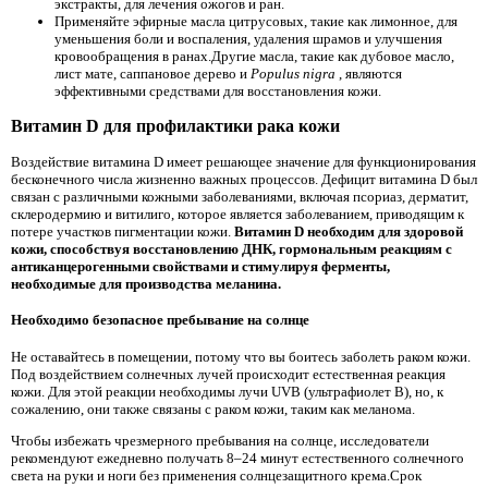
экстракты, для лечения ожогов и ран.
Применяйте эфирные масла цитрусовых, такие как лимонное, для
уменьшения боли и воспаления, удаления шрамов и улучшения
кровообращения в ранах.Другие масла, такие как дубовое масло,
лист мате, саппановое дерево и
Populus nigra
, являются
эффективными средствами для восстановления кожи.
Витамин D для профилактики рака кожи
Воздействие витамина D имеет решающее значение для функционирования
бесконечного числа жизненно важных процессов. Дефицит витамина D был
связан с различными кожными заболеваниями, включая псориаз, дерматит,
склеродермию и витилиго, которое является заболеванием, приводящим к
потере участков пигментации кожи.
Витамин D необходим для здоровой
кожи, способствуя восстановлению ДНК, гормональным реакциям с
антиканцерогенными свойствами и стимулируя ферменты,
необходимые для производства меланина.
Необходимо безопасное пребывание на солнце
Не оставайтесь в помещении, потому что вы боитесь заболеть раком кожи.
Под воздействием солнечных лучей происходит естественная реакция
кожи. Для этой реакции необходимы лучи UVB (ультрафиолет B), но, к
сожалению, они также связаны с раком кожи, таким как меланома.
Чтобы избежать чрезмерного пребывания на солнце, исследователи
рекомендуют ежедневно получать 8–24 минут естественного солнечного
света на руки и ноги без применения солнцезащитного крема.Срок