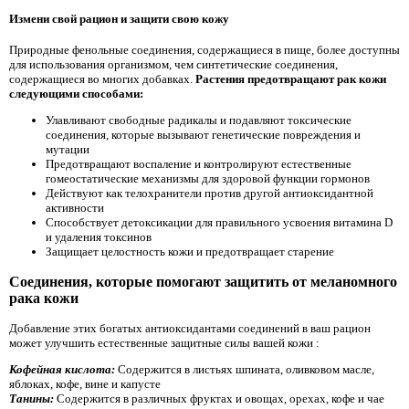
Измени свой рацион и защити свою кожу
Природные фенольные соединения, содержащиеся в пище, более доступны
для использования организмом, чем синтетические соединения,
содержащиеся во многих добавках.
Растения предотвращают рак кожи
следующими способами:
Улавливают свободные радикалы и подавляют токсические
соединения, которые вызывают генетические повреждения и
мутации
Предотвращают воспаление и контролируют естественные
гомеостатические механизмы для здоровой функции гормонов
Действуют как телохранители против другой антиоксидантной
активности
Способствует детоксикации для правильного усвоения витамина D
и удаления токсинов
Защищает целостность кожи и предотвращает старение
Соединения, которые помогают защитить от меланомного
рака кожи
Добавление этих богатых антиоксидантами соединений в ваш рацион
может улучшить естественные защитные силы вашей кожи :
Кофейная кислота:
Содержится в листьях шпината, оливковом масле,
яблоках, кофе, вине и капусте
Танины:
Содержится в различных фруктах и ​​овощах, орехах, кофе и чае