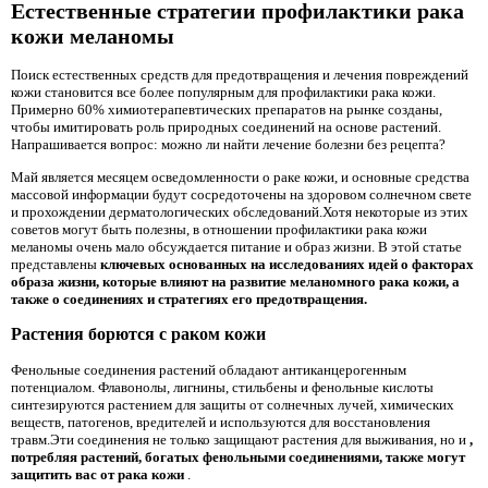
Естественные стратегии профилактики рака
кожи меланомы
Поиск естественных средств для предотвращения и лечения повреждений
кожи становится все более популярным для профилактики рака кожи.
Примерно 60% химиотерапевтических препаратов на рынке созданы,
чтобы имитировать роль природных соединений на основе растений.
Напрашивается вопрос: можно ли найти лечение болезни без рецепта?
Май является месяцем осведомленности о раке кожи, и основные средства
массовой информации будут сосредоточены на здоровом солнечном свете
и прохождении дерматологических обследований.Хотя некоторые из этих
советов могут быть полезны, в отношении профилактики рака кожи
меланомы очень мало обсуждается питание и образ жизни. В этой статье
представлены
ключевых основанных на исследованиях идей о факторах
образа жизни, которые влияют на развитие меланомного рака кожи, а
также о соединениях и стратегиях его предотвращения.
Растения борются с раком кожи
Фенольные соединения растений обладают антиканцерогенным
потенциалом. Флавонолы, лигнины, стильбены и фенольные кислоты
синтезируются растением для защиты от солнечных лучей, химических
веществ, патогенов, вредителей и используются для восстановления
травм.Эти соединения не только защищают растения для выживания, но и
,
потребляя
растений, богатых фенольными соединениями, также могут
защитить вас от рака кожи
.