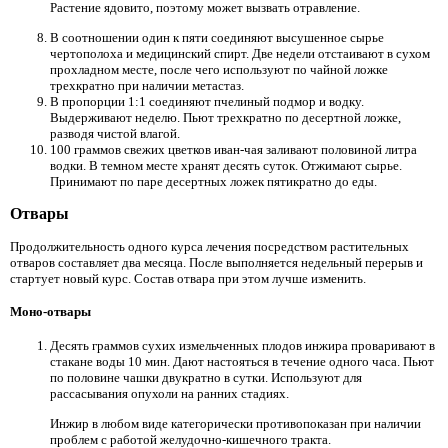
Растение ядовито, поэтому может вызвать отравление.
В соотношении один к пяти соединяют высушенное сырье
чертополоха и медицинский спирт. Две недели отстаивают в сухом
прохладном месте, после чего используют по чайной ложке
трехкратно при наличии метастаз.
В пропорции 1:1 соединяют пчелиный подмор и водку.
Выдерживают неделю. Пьют трехкратно по десертной ложке,
разводя чистой влагой.
100 граммов свежих цветков иван-чая заливают половиной литра
водки. В темном месте хранят десять суток. Отжимают сырье.
Принимают по паре десертных ложек пятикратно до еды.
Отвары
Продолжительность одного курса лечения посредством растительных
отваров составляет два месяца. После выполняется недельный перерыв и
стартует новый курс. Состав отвара при этом лучше изменить.
Моно-отвары
Десять граммов сухих измельченных плодов инжира проваривают в
стакане воды 10 мин. Дают настояться в течение одного часа. Пьют
по половине чашки двукратно в сутки. Используют для
рассасывания опухоли на ранних стадиях.
Инжир в любом виде категорически противопоказан при наличии
проблем с работой желудочно-кишечного тракта.