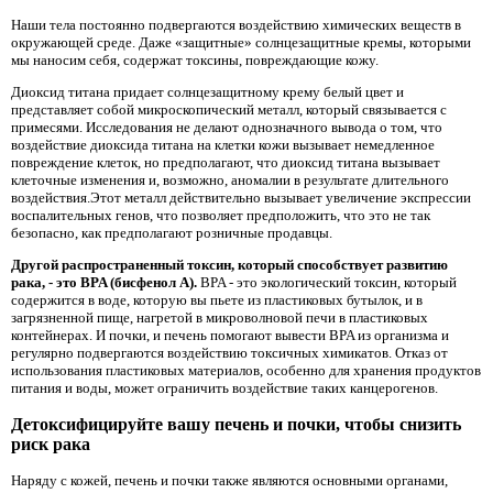
Наши тела постоянно подвергаются воздействию химических веществ в
окружающей среде. Даже «защитные» солнцезащитные кремы, которыми
мы наносим себя, содержат токсины, повреждающие кожу.
Диоксид титана придает солнцезащитному крему белый цвет и
представляет собой микроскопический металл, который связывается с
примесями. Исследования не делают однозначного вывода о том, что
воздействие диоксида титана на клетки кожи вызывает немедленное
повреждение клеток, но предполагают, что диоксид титана вызывает
клеточные изменения и, возможно, аномалии в результате длительного
воздействия.Этот металл действительно вызывает увеличение экспрессии
воспалительных генов, что позволяет предположить, что это не так
безопасно, как предполагают розничные продавцы.
Другой распространенный токсин, который способствует развитию
рака, - это BPA (бисфенол А).
BPA - это экологический токсин, который
содержится в воде, которую вы пьете из пластиковых бутылок, и в
загрязненной пище, нагретой в микроволновой печи в пластиковых
контейнерах. И почки, и печень помогают вывести BPA из организма и
регулярно подвергаются воздействию токсичных химикатов. Отказ от
использования пластиковых материалов, особенно для хранения продуктов
питания и воды, может ограничить воздействие таких канцерогенов.
Детоксифицируйте вашу печень и почки, чтобы снизить
риск рака
Наряду с кожей, печень и почки также являются основными органами,