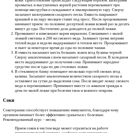
кожи. Приготовление происходит следующим образом: килограмм
промытых и высушенных корней растения перемалывают при
помощи мясорубки и складывают в эмалированную тару. Сверху
засыпают килограммом сахарного песка. Емкость накрывают
крышкой и на пару месяцев ставят под пресс. После процеживания
начинают прием: по половине десертной ложки всякий раз за десять
минут до еды. Постепенно доза доводится до полной ложки.
Промывают и измельчают корни кирказона. Смешивают с малой
ложкой сметаны и 200 мл свежего меда. Заливают тремя литрами
теплой воды и неделю выдерживают в теплом месте. Процеживают
и пьют за некоторое время до еды по половине чашки.
В емкость насыпают шесть больших ложек ягод бузины черной.
Сверху аналогичным слоем насыпают сахарный песок. В холодном
месте выдерживают до получения сока. Принимают народное
средство после еды по две столовых ложки.
В стеклянную банку помещают несколько горстей свежих ягод
калины. Засыпают аналогичным количеством сахарного песка и
оставляют на сутки до выделения сока. После вводят ложку свежего
меда и перемешивают. Принимают вместе со жмыхом трижды в
день по малой ложке при болезни глаза и кожного покрова.
Соки
Сокотерапия способствует повышению иммунитета, благодаря чему
организм начинает более эффективно сражаться с болезнью.
Рекомендованный курс – месяц.
Прием соков в чистом виде может отразиться на работе
пищеварительной системы, особенно если организм не