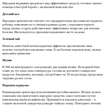
Народная медицина предлагает ряд эффективных средств, готовых оказать
помощь в быстрой борьбе с меланомой кожи или глаз.
Детский кал
Народные врачеватели считают, что предварительно высушив кал грудного
ребенка, измельчив его и смешав в равных долях с порошком черного
перца, можно создать действительно эффективное лекарство для лечения
болезни. Им пользуются, присыпая пораженное место на коже.
Зеленый чай
Напиток, известный антиоксидантым эффектом, при меланоме глаза
полезно употреблять как можно чаще. Если болезнь поразила кожу, можно
выполнять примочки.
Мумие
В 500 мл виноградного сока разводят два грамма мумие. На водяной бане
томят до тех пока, пока температура состава не достигнет семидесяти
градусов. Ежедневно, натощак, употребляют по 50 мл раствора, продолжая
терапию десять суток.
Порошок куркумы
Рекомендован прием при использовании настойки аконита. Можно купить
в магазине или приготовить народное средство самостоятельно путем
измельчения корня на кофемолке. Принимается порошок длительно – в
стакане молочной сыворотки разводят чайную ложку. Повторяют лечение