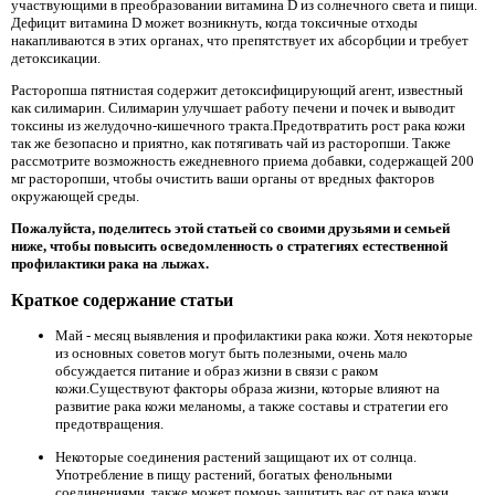
участвующими в преобразовании витамина D из солнечного света и пищи.
Дефицит витамина D может возникнуть, когда токсичные отходы
накапливаются в этих органах, что препятствует их абсорбции и требует
детоксикации.
Расторопша пятнистая содержит детоксифицирующий агент, известный
как силимарин. Силимарин улучшает работу печени и почек и выводит
токсины из желудочно-кишечного тракта.Предотвратить рост рака кожи
так же безопасно и приятно, как потягивать чай из расторопши. Также
рассмотрите возможность ежедневного приема добавки, содержащей 200
мг расторопши, чтобы очистить ваши органы от вредных факторов
окружающей среды.
Пожалуйста, поделитесь этой статьей со своими друзьями и семьей
ниже, чтобы повысить осведомленность о стратегиях естественной
профилактики рака на лыжах.
Краткое содержание статьи
Май - месяц выявления и профилактики рака кожи. Хотя некоторые
из основных советов могут быть полезными, очень мало
обсуждается питание и образ жизни в связи с раком
кожи.Существуют факторы образа жизни, которые влияют на
развитие рака кожи меланомы, а также составы и стратегии его
предотвращения.
Некоторые соединения растений защищают их от солнца.
Употребление в пищу растений, богатых фенольными
соединениями, также может помочь защитить вас от рака кожи.