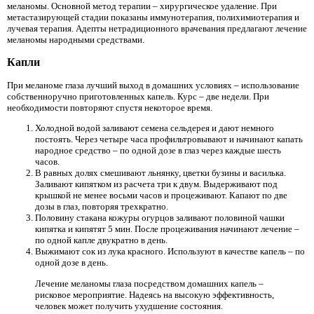
меланомы. Основной метод терапии – хирургическое удаление. При
метастазирующей стадии показаны иммунотерапия, полихимиотерапия и
лучевая терапия. Адепты нетрадиционного врачевания предлагают лечение
меланомы народными средствами.
Капли
При меланоме глаза лучший выход в домашних условиях – использование
собственноручно приготовленных капель. Курс – две недели. При
необходимости повторяют спустя некоторое время.
Холодной водой заливают семена сельдерея и дают немного
постоять. Через четыре часа профильтровывают и начинают капать
народное средство – по одной дозе в глаз через каждые шесть
часов.
В равных долях смешивают льнянку, цветки бузины и василька.
Заливают кипятком из расчета три к двум. Выдерживают под
крышкой не менее восьми часов и процеживают. Капают по две
дозы в глаз, повторяя трехкратно.
Половину стакана кожуры огурцов заливают половиной чашки
кипятка и кипятят 5 мин. После процеживания начинают лечение –
по одной капле двукратно в день.
Выжимают сок из лука красного. Используют в качестве капель – по
одной дозе в день.
Лечение меланомы глаза посредством домашних капель –
рисковое мероприятие. Надеясь на высокую эффективность,
человек может получить ухудшение состояния.