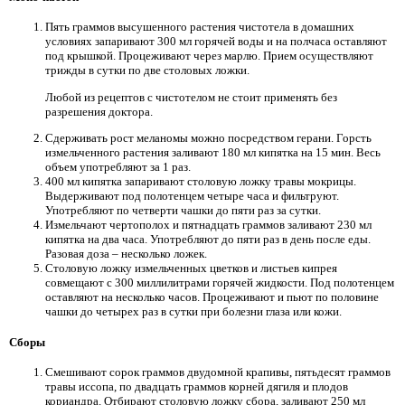
Пять граммов высушенного растения чистотела в домашних
условиях запаривают 300 мл горячей воды и на полчаса оставляют
под крышкой. Процеживают через марлю. Прием осуществляют
трижды в сутки по две столовых ложки.
Любой из рецептов с чистотелом не стоит применять без
разрешения доктора.
Сдерживать рост меланомы можно посредством герани. Горсть
измельченного растения заливают 180 мл кипятка на 15 мин. Весь
объем употребляют за 1 раз.
400 мл кипятка запаривают столовую ложку травы мокрицы.
Выдерживают под полотенцем четыре часа и фильтруют.
Употребляют по четверти чашки до пяти раз за сутки.
Измельчают чертополох и пятнадцать граммов заливают 230 мл
кипятка на два часа. Употребляют до пяти раз в день после еды.
Разовая доза – несколько ложек.
Столовую ложку измельченных цветков и листьев кипрея
совмещают с 300 миллилитрами горячей жидкости. Под полотенцем
оставляют на несколько часов. Процеживают и пьют по половине
чашки до четырех раз в сутки при болезни глаза или кожи.
Сборы
Смешивают сорок граммов двудомной крапивы, пятьдесят граммов
травы иссопа, по двадцать граммов корней дягиля и плодов
кориандра. Отбирают столовую ложку сбора, заливают 250 мл