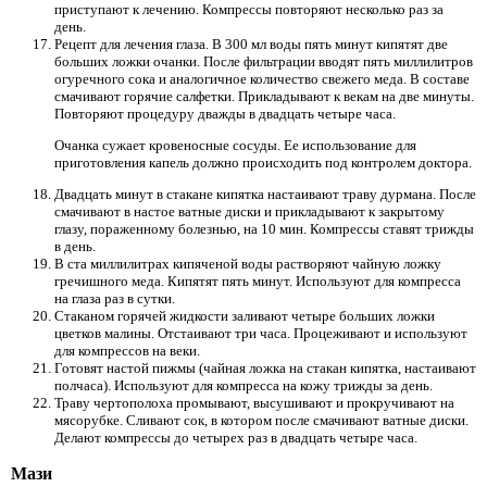
приступают к лечению. Компрессы повторяют несколько раз за
день.
Рецепт для лечения глаза. В 300 мл воды пять минут кипятят две
больших ложки очанки. После фильтрации вводят пять миллилитров
огуречного сока и аналогичное количество свежего меда. В составе
смачивают горячие салфетки. Прикладывают к векам на две минуты.
Повторяют процедуру дважды в двадцать четыре часа.
Очанка сужает кровеносные сосуды. Ее использование для
приготовления капель должно происходить под контролем доктора.
Двадцать минут в стакане кипятка настаивают траву дурмана. После
смачивают в настое ватные диски и прикладывают к закрытому
глазу, пораженному болезнью, на 10 мин. Компрессы ставят трижды
в день.
В ста миллилитрах кипяченой воды растворяют чайную ложку
гречишного меда. Кипятят пять минут. Используют для компресса
на глаза раз в сутки.
Стаканом горячей жидкости заливают четыре больших ложки
цветков малины. Отстаивают три часа. Процеживают и используют
для компрессов на веки.
Готовят настой пижмы (чайная ложка на стакан кипятка, настаивают
полчаса). Используют для компресса на кожу трижды за день.
Траву чертополоха промывают, высушивают и прокручивают на
мясорубке. Сливают сок, в котором после смачивают ватные диски.
Делают компрессы до четырех раз в двадцать четыре часа.
Мази