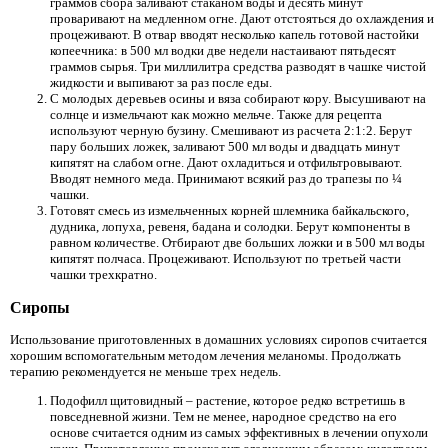
граммов сбора заливают стаканом воды и десять минут
проваривают на медленном огне. Дают отстояться до охлаждения и
процеживают. В отвар вводят несколько капель готовой настойки
копеечника: в 500 мл водки две недели настаивают пятьдесят
граммов сырья. Три миллилитра средства разводят в чашке чистой
жидкости и выпивают за раз после еды.
С молодых деревьев осины и вяза собирают кору. Высушивают на
солнце и измельчают как можно мельче. Также для рецепта
используют черную бузину. Смешивают из расчета 2:1:2. Берут
пару больших ложек, заливают 500 мл воды и двадцать минут
кипятят на слабом огне. Дают охладиться и отфильтровывают.
Вводят немного меда. Принимают всякий раз до трапезы по ¼
чашки.
Готовят смесь из измельченных корней шлемника байкальского,
дудника, лопуха, ревеня, бадана и солодки. Берут компоненты в
равном количестве. Отбирают две больших ложки и в 500 мл воды
кипятят полчаса. Процеживают. Используют по третьей части
чашки трехкратно.
Сиропы
Использование приготовленных в домашних условиях сиропов считается
хорошим вспомогательным методом лечения меланомы. Продолжать
терапию рекомендуется не меньше трех недель.
Подофилл щитовидный – растение, которое редко встретишь в
повседневной жизни. Тем не менее, народное средство на его
основе считается одним из самых эффективных в лечении опухоли