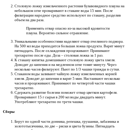
Столовую ложку измельченного растения булавовидного плауна на
небольшом огне проваривают в стакане воды 15 мин. После
фильтрации народное средство используют по стакану, разделив
объем на два раза.
Применять отвар опасно из-за высокой ядовитости
плауна. Вероятно сильное отравление.
Уникальными особенностями наделяют отвар пчелиного подмора.
На 500 мл воды приходится большая ложка продукта. Варят минут
пятнадцать. После охлаждения процеживают. Принимают
трехкратно после еды. Доза – столовая ложка за 1 раз.
К стакану кипятка домешивают столовую ложку цвета хмеля.
Доводят до кипения и на медленном огне томят минуту. Через
несколько часов фильтруют. Пьют по 1/3 чашки трижды в сутки.
Стаканом воды заливают чайную ложку измельченных корней
хмеля. Доводят до кипения и варят 5 мин. Настаивают несколько
часов и процеживают. Принимают по четвертой части чашки
трехкратно.
Сдержать развитие болезни поможет отвар цветков картофеля.
Проваривают 15 г сырья в 200 мл воды двадцать минут.
Употребляют трехкратно по трети чашки.
Сборы
Берут по одной части донника, репешка, грушанки, лабазника и
золототысячника, по две – ряски и цвета бузины. Пятнадцать