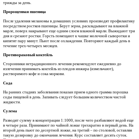
трижды за день.
Пророщенная пшеница
После удаления меланомы в домашних условиях производят профилактику
посредством ростков пшеницы. Берут зерна, раскладывают на влажной
марле, поверх накрывают еще одним слоем влажной марли. Выжидают три
дня и срезают ростки. Горсть помещают к чашке молочной сыворотки и
кипятят пару минут. Пьют после охлаждения. Повторяют каждый день в
течение трех-четырех месяцев.
Противораковый коктейль
Сторонники нетрадиционного лечения рекомендуют ежедневно до
излечения принимать коктейль из плодов инжира (измельчают),
растворимого кофе и сока моркови.
Сода
На ранних стадиях заболевания показан прием одного грамма порошка
соды пищевой в день. Запивать следует большим количеством чистой
жидкости.
Сулема
Разводят сулему в концентрации 1:1000, после чего разбавляют водой еще
в четыре раза. Принимают по чайной ложке трехкратно в первый день. На
второй день пьют по десертной ложке, на третий – по столовой, оставляя
такую дозировку до окончания лечения. Курс составляет десять суток.