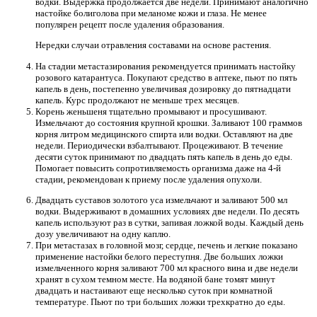
водки. Выдержка продолжается две недели. Принимают аналогично
настойке болиголова при меланоме кожи и глаза. Не менее
популярен рецепт после удаления образования.
Нередки случаи отравления составами на основе растения.
На стадии метастазирования рекомендуется принимать настойку
розового катарантуса. Покупают средство в аптеке, пьют по пять
капель в день, постепенно увеличивая дозировку до пятнадцати
капель. Курс продолжают не меньше трех месяцев.
Корень женьшеня тщательно промывают и просушивают.
Измельчают до состояния крупной крошки. Заливают 100 граммов
корня литром медицинского спирта или водки. Оставляют на две
недели. Периодически взбалтывают. Процеживают. В течение
десяти суток принимают по двадцать пять капель в день до еды.
Помогает повысить сопротивляемость организма даже на 4-й
стадии, рекомендован к приему после удаления опухоли.
Двадцать суставов золотого уса измельчают и заливают 500 мл
водки. Выдерживают в домашних условиях две недели. По десять
капель используют раз в сутки, запивая ложкой воды. Каждый день
дозу увеличивают на одну каплю.
При метастазах в головной мозг, сердце, печень и легкие показано
применение настойки белого переступня. Две больших ложки
измельченного корня заливают 700 мл красного вина и две недели
хранят в сухом темном месте. На водяной бане томят минут
двадцать и настаивают еще несколько суток при комнатной
температуре. Пьют по три больших ложки трехкратно до еды.