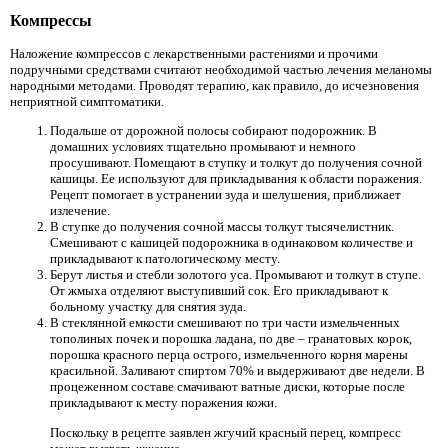
Компрессы
Наложение компрессов с лекарственными растениями и прочими
подручными средствами считают необходимой частью лечения меланомы
народными методами. Проводят терапию, как правило, до исчезновения
неприятной симптоматики.
Подальше от дорожной полосы собирают подорожник. В
домашних условиях тщательно промывают и немного
просушивают. Помещают в ступку и толкут до получения сочной
кашицы. Ее используют для прикладывания к области поражения.
Рецепт помогает в устранении зуда и шелушения, приближает
излечение.
В ступке до получения сочной массы толкут тысячелистник.
Смешивают с кашицей подорожника в одинаковом количестве и
прикладывают к патологическому месту.
Берут листья и стебли золотого уса. Промывают и толкут в ступе.
От жмыха отделяют выступивший сок. Его прикладывают к
больному участку для снятия зуда.
В стеклянной емкости смешивают по три части измельченных
тополиных почек и порошка ладана, по две – гранатовых корок,
порошка красного перца острого, измельченного корня марены
красильной. Заливают спиртом 70% и выдерживают две недели. В
процеженном составе смачивают ватные диски, которые после
прикладывают к месту поражения кожи.
Поскольку в рецепте заявлен жгучий красный перец, компресс