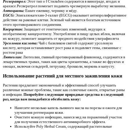
Ресвератрол:
Этот тип o f Стильбен содержится в винограде, ягодах и
арахисе.Ресвератрол помогает подавить чрезмерную выработку меланина.
Антоцианы:
Ешьте ежевику, чернику и мёду.
EGCG:
Эпигаллокатехин-3-галлат (EGCG) оказывает антипролиферативное
действие на раковые клетки. Зеленый чай является богатым источником
этого противоракового соединения.
Кверцетин:
Защищает от генетических изменений, ведущих к
необратимому канцерогенезу. Употребление в пищу целых яблок, включая
их кожуру, помогает защитить от вредного воздействия ультрафиолета
Урсоловая кислота:
Чай с базиликом святой содержит урсоловую
кислоту, которая останавливает рост рака и подавляет гены, связанные с
ростом рака
Лютеолин:
Лютеолин, главный противораковый флавоноид, содержится в
лекарственных травах, таких как цветы хризантемы, а также во фруктах и ​​
овощах, включая сельдерей, петрушку, брокколи, морковь и капусту.
Использование растений для местного заживления кожи
Растения предлагают экономичный и эффективный способ улучшить
различные кожные проблемы, такие как солнечные ожоги, открытые раны
и инфекции.
Попробуйте следующие природные средства в следующий
раз, когда вам понадобится обезболить кожу:
Нанесите несколько капель льняного масла на порезы и ожоги для
улучшения регенерации кожи.
Очистите кожную инфекцию, нанеся мед на пораженный участок
для получения естественного антимикробного эффекта.
Используйте Poly Herbal Cream, содержащий растительные