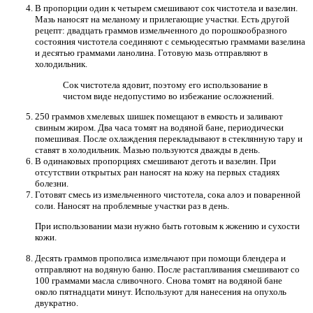
В пропорции один к четырем смешивают сок чистотела и вазелин.
Мазь наносят на меланому и прилегающие участки. Есть другой
рецепт: двадцать граммов измельченного до порошкообразного
состояния чистотела соединяют с семьюдесятью граммами вазелина
и десятью граммами ланолина. Готовую мазь отправляют в
холодильник.
Сок чистотела ядовит, поэтому его использование в
чистом виде недопустимо во избежание осложнений.
250 граммов хмелевых шишек помещают в емкость и заливают
свиным жиром. Два часа томят на водяной бане, периодически
помешивая. После охлаждения перекладывают в стеклянную тару и
ставят в холодильник. Мазью пользуются дважды в день.
В одинаковых пропорциях смешивают деготь и вазелин. При
отсутствии открытых ран наносят на кожу на первых стадиях
болезни.
Готовят смесь из измельченного чистотела, сока алоэ и поваренной
соли. Наносят на проблемные участки раз в день.
При использовании мази нужно быть готовым к жжению и сухости
кожи.
Десять граммов прополиса измельчают при помощи блендера и
отправляют на водяную баню. После растапливания смешивают со
100 граммами масла сливочного. Снова томят на водяной бане
около пятнадцати минут. Используют для нанесения на опухоль
двукратно.