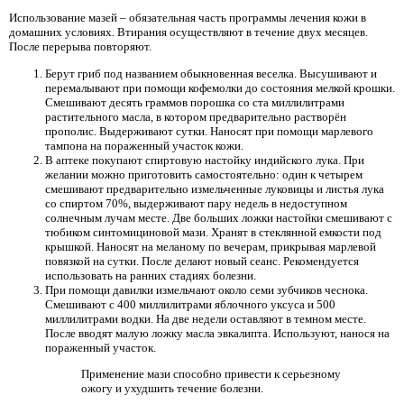
Использование мазей – обязательная часть программы лечения кожи в
домашних условиях. Втирания осуществляют в течение двух месяцев.
После перерыва повторяют.
Берут гриб под названием обыкновенная веселка. Высушивают и
перемалывают при помощи кофемолки до состояния мелкой крошки.
Смешивают десять граммов порошка со ста миллилитрами
растительного масла, в котором предварительно растворён
прополис. Выдерживают сутки. Наносят при помощи марлевого
тампона на пораженный участок кожи.
В аптеке покупают спиртовую настойку индийского лука. При
желании можно приготовить самостоятельно: один к четырем
смешивают предварительно измельченные луковицы и листья лука
со спиртом 70%, выдерживают пару недель в недоступном
солнечным лучам месте. Две больших ложки настойки смешивают с
тюбиком синтомициновой мази. Хранят в стеклянной емкости под
крышкой. Наносят на меланому по вечерам, прикрывая марлевой
повязкой на сутки. После делают новый сеанс. Рекомендуется
использовать на ранних стадиях болезни.
При помощи давилки измельчают около семи зубчиков чеснока.
Смешивают с 400 миллилитрами яблочного уксуса и 500
миллилитрами водки. На две недели оставляют в темном месте.
После вводят малую ложку масла эвкалипта. Используют, нанося на
пораженный участок.
Применение мази способно привести к серьезному
ожогу и ухудшить течение болезни.