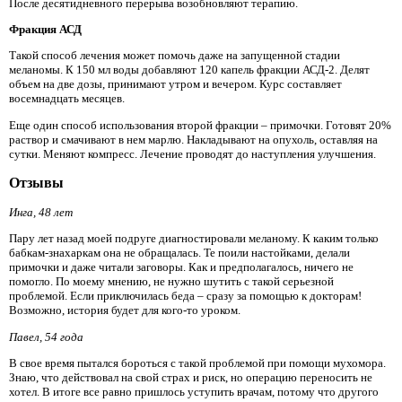
После десятидневного перерыва возобновляют терапию.
Фракция АСД
Такой способ лечения может помочь даже на запущенной стадии
меланомы. К 150 мл воды добавляют 120 капель фракции АСД-2. Делят
объем на две дозы, принимают утром и вечером. Курс составляет
восемнадцать месяцев.
Еще один способ использования второй фракции – примочки. Готовят 20%
раствор и смачивают в нем марлю. Накладывают на опухоль, оставляя на
сутки. Меняют компресс. Лечение проводят до наступления улучшения.
Отзывы
Инга, 48 лет
Пару лет назад моей подруге диагностировали меланому. К каким только
бабкам-знахаркам она не обращалась. Те поили настойками, делали
примочки и даже читали заговоры. Как и предполагалось, ничего не
помогло. По моему мнению, не нужно шутить с такой серьезной
проблемой. Если приключилась беда – сразу за помощью к докторам!
Возможно, история будет для кого-то уроком.
Павел, 54 года
В свое время пытался бороться с такой проблемой при помощи мухомора.
Знаю, что действовал на свой страх и риск, но операцию переносить не
хотел. В итоге все равно пришлось уступить врачам, потому что другого