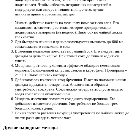
подготовлен. Чтобы избежать неприятных последствий в
виде диареи или запоров, тошноты и прочего, лучше
начинать прием с совсем малых доз.
Усилить действие настоек на меланому помогает сок алоэ. Его
выжимают из свежего растения, которое предварительно
подвергалось заморозке (на неделю). Пьют сок по чайной ложке
трехкратно.
Для быстрого лечения в день рекомендуется выпивать до 600 мл
свежевыжатого свекольного сока.
В лечении меланомы помогает морковный сок. Его следует пить
дважды за день по чашке. При этом в соке должна находиться
мякоть.
Мощным противоопухолевым эффектом обладает смесь соков
моркови, белокочанной капусты, свеклы и картофеля. Пропорция –
2:1:2:1. Пьют напиток натощак.
Добывают сок из свежих ягод брусники. Пьют по половине чашки
дважды в двадцать четыре часа. Аналогичным образом
употребляют сок хрена. Соки можно чередовать, спустя неделю
введя сок рябины обыкновенной.
Ускорить излечение помогает сок дикого подмаренника. Его
добывают из свежего растения. Употребляют не больше трех
больших ложек в день.
Сок из свежего растения мокрицы употребляют по чайной ложке до
шести раз в двадцать четыре часа.
Другие народные методы