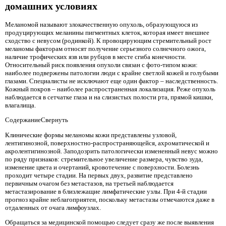
домашних условиях
Меланомой называют злокачественную опухоль, образующуюся из
продуцирующих меланины пигментных клеток, которая имеет внешнее
сходство с невусом (родинкой). К провоцирующим стремительный рост
меланомы факторам относят получение серьезного солнечного ожога,
наличие трофических язв или рубцов в месте сгиба конечности.
Относительный риск появления опухоли связан с фото-типом кожи:
наиболее подвержены патологии люди с крайне светлой кожей и голубыми
глазами. Специалисты не исключают еще один фактор – наследственность.
Кожный покров – наиболее распространенная локализация. Реже опухоль
наблюдается в сетчатке глаза и на слизистых полости рта, прямой кишки,
влагалища.
СодержаниеСвернуть
Клинические формы меланомы кожи представлены узловой,
лентигинозной, поверхностно-распространяющейся, ахроматической и
акролентигинозной. Заподозрить патологически измененный невус можно
по ряду признаков: стремительное увеличение размера, чувство зуда,
изменение цвета и очертаний, кровотечение с поверхности. Болезнь
проходит четыре стадии. На первых двух, развитие представлено
первичным очагом без метастазов, на третьей наблюдается
метастазирование в близлежащие лимфатические узлы. При 4-й стадии
прогноз крайне неблагоприятен, поскольку метастазы отмечаются даже в
отдаленных от очага лимфоузлах.
Обращаться за медицинской помощью следует сразу же после выявления