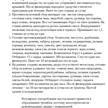
вскипевшей жидкости, на один час отправляют настаиваться под
крышкой. После фильтрации народное средство считается
пригодным для лечения. Пьют по три стакана за сутки.
Противоопухолевый сбор выглядит так: листья смородины,
сосновая хвоя, семена льна, зверобой, укроп, душица, пустырник,
кора осины, люцерна. Все составляющие берут по пять граммов. На
стакан кипятка приходится десять граммов смеси. Выдерживают
несколько часов под полотенцем или в термосе. Принимают по 1,5
стакана за сутки до еды.
Готовят противораковый сбор: болиголов, чистотел, дербенник,
володушка, донник, чабрец, адонис, зюзник, подмаренник, полынь
горькая, репешок, чага, таволга, цвет календулы, ягоды
можжевельника, хвоя ели, почки тополя черного, кора осины,
спорыш, корневище окопника. Компоненты берут в равных долях.
Отбирают 15 г сырья, заливают 300 мл кипятка. Спустя один час
фильтруют. Пьют по 10 мл всякий раз после еды.
На ранних стадиях меланомы, когда отсутствуют метастазы, готовят
сбор из взятых в равных частях: семени льна, листьев смородины,
корня солодки, черноплодной рябины, чабреца, полыни горькой,
плодов боярышника, укропа, пустырника, душицы, хвои сосны,
омелы белой, люцерны. Отбирают столовую ложку сырья и
запаривают 500 мл кипятка на два часа. После фильтрации начинают
лечение – по 50 мл трехкратно в сутки после трапезы. Настой
хранят в холодильнике.
Регулярное употребление настоя может привести к
образованию тромбов, поэтому категорически не
рекомендовано людям с повышенной