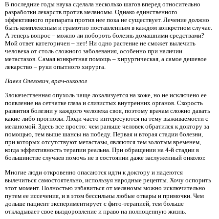
В последние годы наука сделала несколько шагов вперед относительно
разработки лекарств против меланомы. Однако единственного
эффективного препарата против нее пока не существует. Лечение должно
быть комплексным и грамотно поставленным в каждом конкретном случае.
А теперь вопрос – можно ли побороть болезнь домашними средствами?
Мой ответ категоричен – нет! Ни одно растение не сможет вылечить
человека от столь сложного заболевания, особенно при наличии
метастазов. Самая конкретная помощь – хирургическая, а самое дешевое
лекарство – руки опытного хирурга.
Павел Олегович, врач-онколог
Злокачественная опухоль чаще локализуется на коже, но не исключено ее
появление на сетчатке глаза и слизистых внутренних органов. Скорость
развития болезни у каждого человека своя, поэтому врачам сложно давать
какие-либо прогнозы. Люди часто интересуются на тему выживаемости с
меланомой. Здесь все просто: чем раньше человек обратился к доктору за
помощью, тем выше шансы на победу. Первая и вторая стадии болезни,
при которых отсутствуют метастазы, являются тем золотым временем,
когда эффективность терапии реальна. При обращении на 4-й стадии в
большинстве случаев помочь не в состоянии даже заслуженный онколог.
Многие люди откровенно опасаются идти к доктору и надеются
вылечиться самостоятельно, используя народные рецепты. Хочу оспорить
этот момент. Полностью избавиться от меланомы можно исключительно
путем ее иссечения, и в этом бессильны любые отвары и примочки. Чем
дольше пациент экспериментирует с фито-терапией, тем больше
откладывает свое выздоровление и право на полноценную жизнь.