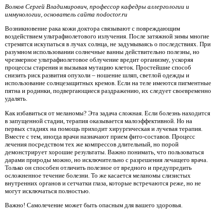
Волков Сергей Владимирович, профессор кафедры аллергологии и
иммунологии, основатель сайта nodoctor.ru
Возникновение рака кожи доктора связывают с повреждающим
воздействием ультрафиолетового излучения. После затяжной зимы многие
стремятся искупаться в лучах солнца, не задумываясь о последствиях. При
разумном использовании солнечные ванны действительно полезны, но
чрезмерное ультрафиолетовое облучение вредит организму, ускоряя
процессы старения и вызывая мутацию клеток. Простейшие способ
снизить риск развития опухоли – ношение шляп, светлой одежды и
использование солнцезащитных кремов. Если на теле имеются пигментные
пятна и родинки, подвергающиеся раздражению, их следует своевременно
удалять.
Как избавиться от меланомы? Эта задача сложная. Если болезнь находится
в запущенной стадии, терапия оказывается малоэффективной. Но на
первых стадиях на помощь приходит хирургическая и лучевая терапия.
Вместе с тем, иногда врачи назначают прием фито-составов. Процесс
лечения посредством тех же компрессов длительный, но порой
демонстрирует хорошие результаты. Важно понимать, что пользоваться
дарами природы можно, но исключительно с разрешения лечащего врача.
Только он способен отличить полезное от вредного и предупредить
осложненное течение болезни. То же касается меланомы слизистых
внутренних органов и сетчатки глаза, которые встречаются реже, но не
могут исключаться полностью.
Важно! Самолечение может быть опасным для вашего здоровья.