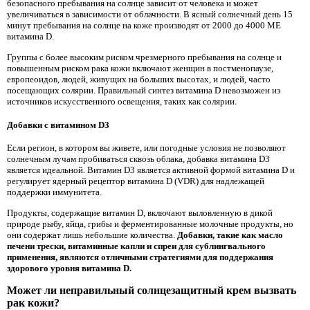
безопасного пребывания на солнце зависит от человека и может
увеличиваться в зависимости от облачности. В ясный солнечный день 15
минут пребывания на солнце на коже производят от 2000 до 4000 МЕ
витамина D.
Группы с более высоким риском чрезмерного пребывания на солнце и
повышенным риском рака кожи включают женщин в постменопаузе,
европеоидов, людей, живущих на больших высотах, и людей, часто
посещающих солярии. Правильный синтез витамина D невозможен из
источников искусственного освещения, таких как солярии.
Добавки с витамином D3
Если регион, в котором вы живете, или погодные условия не позволяют
солнечным лучам пробиваться сквозь облака, добавка витамина D3
является идеальной. Витамин D3 является активной формой витамина D и
регулирует ядерный рецептор витамина D (VDR) для надлежащей
поддержки иммунитета.
Продукты, содержащие витамин D, включают выловленную в дикой
природе рыбу, яйца, грибы и ферментированные молочные продукты, но
они содержат лишь небольшие количества.
Добавки, такие как масло
печени трески, витаминные капли и спреи для сублингвального
применения, являются отличными стратегиями для поддержания
здорового уровня витамина D.
Может ли неправильный солнцезащитный крем вызвать
рак кожи?