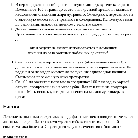
В период цветения собирают и высушивают траву очитка едкого.
Измельчают 100 г травы до состояния крупной крошки и заливают
несколькими стаканами жира нутряного. Охлаждают, пересыпают в
стеклянную емкость и отправляют в холодильник. Используют мазь
до окончания, нанося на меланому толстым слоем.
До состояния кашицы измельчают промытый мухомор.
Прикладывают к зоне поражения минут на двадцать, повторяя раз в
день.
Такой рецепт не может использоваться в домашнем
лечении из-за вероятных побочных действий!
Смешивают перетертый корень лопуха (обязательно свежий!), с
достаточным количеством масла сливочного и сырым желтком. На
водяной бане выдерживают до получения однородной кашицы.
Смазывают пораженную кожу трехкратно.
Со 100 мл растительного масла соединяют 100 г молодых корней
лопуха, прокрученных на мясорубке. Варят в течение полутора
часов. Мазь используют для нанесения на меланому трижды в
сутки.
Настои
Лечение народными средствами в виде фито-настоев проводят от четырех
до восьми недель. За это время удается избавиться от выраженной
симптоматики болезни. Спустя десять суток лечение возобновляют.
Моно-настои