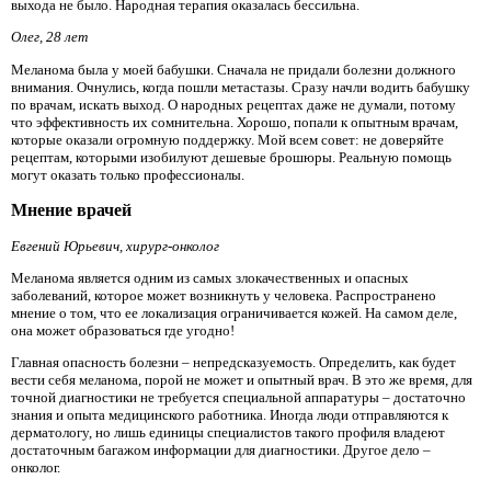
выхода не было. Народная терапия оказалась бессильна.
Олег, 28 лет
Меланома была у моей бабушки. Сначала не придали болезни должного
внимания. Очнулись, когда пошли метастазы. Сразу начли водить бабушку
по врачам, искать выход. О народных рецептах даже не думали, потому
что эффективность их сомнительна. Хорошо, попали к опытным врачам,
которые оказали огромную поддержку. Мой всем совет: не доверяйте
рецептам, которыми изобилуют дешевые брошюры. Реальную помощь
могут оказать только профессионалы.
Мнение врачей
Евгений Юрьевич, хирург-онколог
Меланома является одним из самых злокачественных и опасных
заболеваний, которое может возникнуть у человека. Распространено
мнение о том, что ее локализация ограничивается кожей. На самом деле,
она может образоваться где угодно!
Главная опасность болезни – непредсказуемость. Определить, как будет
вести себя меланома, порой не может и опытный врач. В это же время, для
точной диагностики не требуется специальной аппаратуры – достаточно
знания и опыта медицинского работника. Иногда люди отправляются к
дерматологу, но лишь единицы специалистов такого профиля владеют
достаточным багажом информации для диагностики. Другое дело –
онколог.