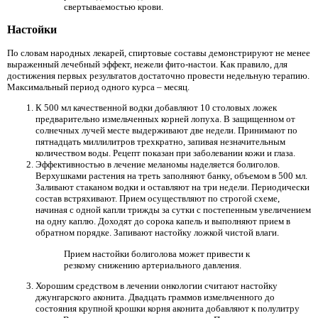
свертываемостью крови.
Настойки
По словам народных лекарей, спиртовые составы демонстрируют не менее
выраженный лечебный эффект, нежели фито-настои. Как правило, для
достижения первых результатов достаточно провести недельную терапию.
Максимальный период одного курса – месяц.
К 500 мл качественной водки добавляют 10 столовых ложек
предварительно измельченных корней лопуха. В защищенном от
солнечных лучей месте выдерживают две недели. Принимают по
пятнадцать миллилитров трехкратно, запивая незначительным
количеством воды. Рецепт показан при заболевании кожи и глаза.
Эффективностью в лечение меланомы наделяется болиголов.
Верхушками растения на треть заполняют банку, объемом в 500 мл.
Заливают стаканом водки и оставляют на три недели. Периодически
состав встряхивают. Прием осуществляют по строгой схеме,
начиная с одной капли трижды за сутки с постепенным увеличением
на одну каплю. Доходят до сорока капель и выполняют прием в
обратном порядке. Запивают настойку ложкой чистой влаги.
Прием настойки болиголова может привести к
резкому снижению артериального давления.
Хорошим средством в лечении онкологии считают настойку
джунгарского аконита. Двадцать граммов измельченного до
состояния крупной крошки корня аконита добавляют к полулитру