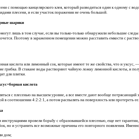
ени с помощью канцелярского клея, который разводиться один к одному с вод
 видами плесени, и если участок поражения не очень большой.
арные шарики
могут лишь в том случае, если вы только-только обнаружили небольшие следы 
хочется. Поэтому в зараженном помещении можно расставить емкости с раств
ная кислота или лимонный сок, которые имеют те же свойства, что и уксус, — 
тие грибка. В стакане воды растворяют чайную ложку лимонной кислоты, и п
ит для плитки.
ксус+борная кислота
яться с плесенью на высшем уровне, а все вместе дают вообще потрясающий 
й в соотношении 4:2:2:1, а потом распылять на поверхность или протереть ее
ка
и инструкциями провели борьбу с образовавшейся плесенью, еще нет гарантии, 
бок, но и устранить все возможные причины его повторного появления. Именн
ли дом;