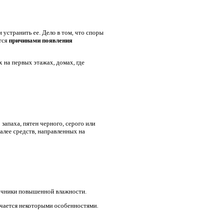
 устранить ее. Дело в том, что споры
тся
причинами появления
х на первых этажах, домах, где
запаха, пятен черного, серого или
алее средств, направленных на
точники повышенной влажности.
ичается некоторыми особенностями.