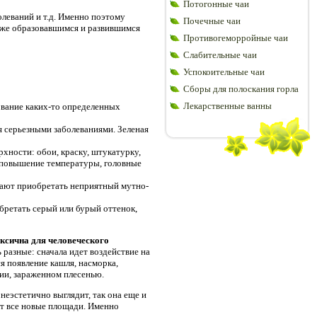
Потогонные чаи
леваний и т.д. Именно поэтому
Почечные чаи
 уже образовавшимся и развившимся
Противогеморройные чаи
Слабительные чаи
Успокоительные чаи
Сборы для полоскания горла
Лекарственные ванны
ование каких-то определенных
 серьезными заболеваниями. Зеленая
хности: обои, краску, штукатурку,
е, повышение температуры, головные
инают приобретать неприятный мутно-
бретать серый или бурый оттенок,
ксична для человеческого
 разные: сначала идет воздействие на
я появление кашля, насморка,
ии, зараженном плесенью.
неэстетично выглядит, так она еще и
ет все новые площади. Именно