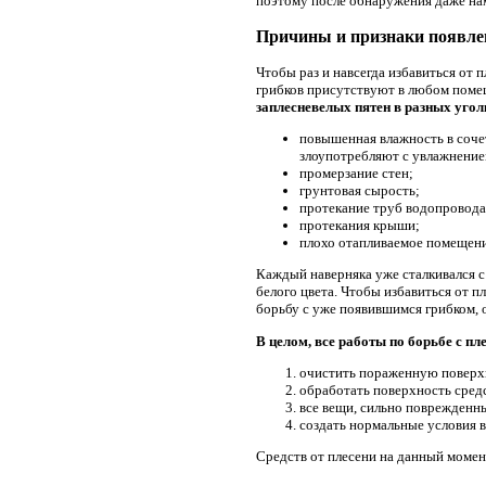
поэтому после обнаружения даже нам
Причины и признаки появле
Чтобы раз и навсегда избавиться от 
грибков присутствуют в любом помещ
заплесневелых пятен в разных уго
повышенная влажность в сочет
злоупотребляют с увлажнением
промерзание стен;
грунтовая сырость;
протекание труб водопровода
протекания крыши;
плохо отапливаемое помещени
Каждый наверняка уже сталкивался с 
белого цвета. Чтобы избавиться от п
борьбу с уже появившимся грибком, 
В целом, все работы по борьбе с п
очистить пораженную поверхн
обработать поверхность средс
все вещи, сильно поврежденн
создать нормальные условия 
Средств от плесени на данный момен