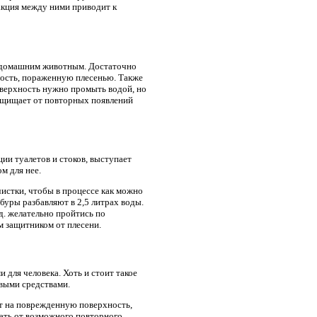
еакция между ними приводит к
ни домашним животным. Достаточно
ность, пораженную плесенью. Также
оверхность нужно промыть водой, но
защищает от повторных появлений
ии туалетов и стоков, выступает
м для нее.
чистки, чтобы в процессе как можно
буры разбавляют в 2,5 литрах воды.
.д. желательно пройтись по
м защитником от плесени.
для человека. Хоть и стоит такое
овыми средствами.
ят на поврежденную поверхность,
щать от возможного повторного