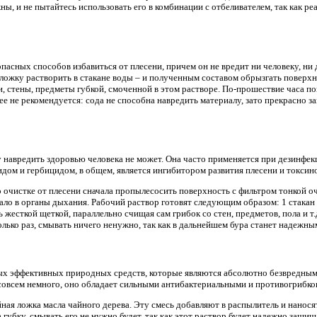
жны, и не пытайтесь использовать его в комбинации с отбеливателем, так как р
опасных способов избавиться от плесени, причем он не вредит ни человеку, 
ложку растворить в стакане воды – и полученным составом обрызгать поверх
, стены, предметы губкой, смоченной в этом растворе. По-прошествие часа п
ее не рекомендуется: сода не способна навредить материалу, зато прекрасно 
 навредить здоровью человека не может. Она часто применяется при дезинфекц
ом и гербицидом, в общем, является ингибитором развития плесени и токсино
 очистке от плесени сначала пропылесосить поверхность с фильтром тонкой о
ало в органы дыхания. Рабочий раствор готовят следующим образом: 1 стакан 
 жесткой щеткой, параллельно счищая сам грибок со стен, предметов, пола и т
лько раз, смывать ничего ненужно, так как в дальнейшем бура станет надежны
ых эффективных природных средств, которые являются абсолютно безвредными 
 совсем немного, оно обладает сильными антибактериальными и противогрибк
йная ложка масла чайного дерева. Эту смесь добавляют в распылитель и нанос
 губку, смывать его не нужно будет, так как этот раствор будет надежно защи