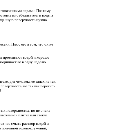
ия токсичными парами. Поэтому
товят из отбеливателя и воды в
ежденную поверхность нужно
есени. Плюс его в том, что он не
сть промывают водой и хорошо
иодичностью в одну неделю.
ке, для человека ее запах не так
поверхность, но так как перекись
б.
ых поверхностях, но не очень
кафельной плитке или стекле.
ез час смыть раствор водой и
ть причиной головокружений,