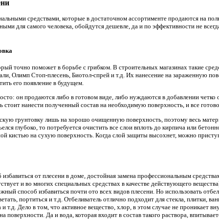
ени
иальными средствами, которые в достаточном ассортименте продаются на полк
ными для самого человека, обойдутся дешевле, да и по эффективности не все
овка
рый точно поможет в борьбе с грибком. В строительных магазинах такие сре
ли, Олимп Стоп-плесень, Биотол-спрей и т.д. Их нанесение на зараженную пов
атить его появление в будущем.
осто: он продаются либо в готовом виде, либо нуждаются в добавлении четко 
ь стоит нанести полученный состав на необходимую поверхность, и все готово
скую грунтовку лишь на хорошо очищенную поверхность, поэтому весь матер
ъелся глубоко, то потребуется очистить все слои вплоть до кирпича или бетон
й кистью на сухую поверхность. Когда слой защиты высохнет, можно приступа
б избавиться от плесени в доме, достойная замена профессиональным средства
ствует и во многих специальных средствах в качестве действующего вещества
ежный способ избавиться почти ото всех видов плесени. Но использовать отбел
ветать, портиться и т.д. Отбеливатель отлично подходит для стекла, плитки, в
 и т.д. Дело в том, что активное вещество, хлор, в этом случае не проникает вн
 на поверхности. Да и вода, которая входит в состав такого раствора, впитыва