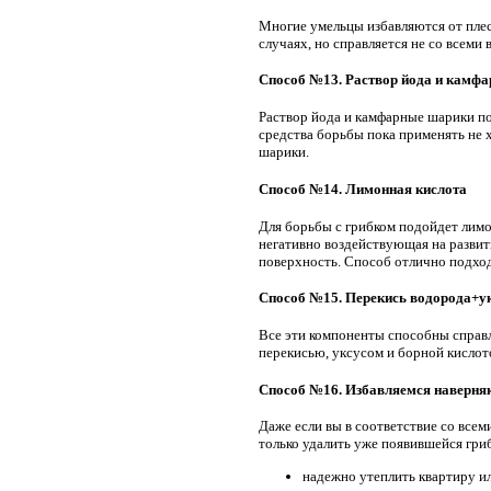
Многие умельцы избавляются от плес
случаях, но справляется не со всеми
Способ №13. Раствор йода и камф
Раствор йода и камфарные шарики по
средства борьбы пока применять не 
шарики.
Способ №14. Лимонная кислота
Для борьбы с грибком подойдет лимон
негативно воздействующая на разви
поверхность. Способ отлично подход
Способ №15. Перекись водорода+у
Все эти компоненты способны справл
перекисью, уксусом и борной кислото
Способ №16. Избавляемся наверня
Даже если вы в соответствие со всем
только удалить уже появившейся гри
надежно утеплить квартиру и