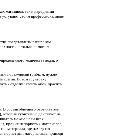
ах магазинов, так и народными
гда уступают своим профессиональным
дства представлены в широком
ерхность не только помогает
определенного количества воды, о
.
иал, пораженный грибком, нужно
ной плиты. Потом грунтовку
ть к отделке: клеить обои, красить
м. В состав обычного отбеливателя
), который губительно действует на
иватель можно не на всех
анны, прочих непористых материалов,
утрь материала, где находятся
ется пористыми материалами, приводя