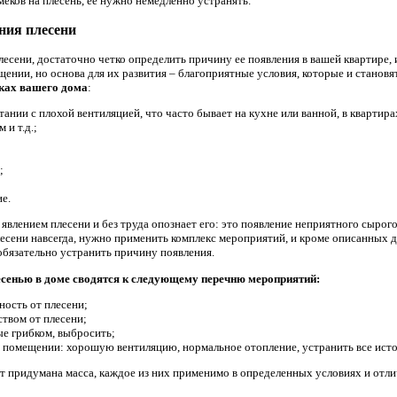
еков на плесень, ее нужно немедленно устранять.
ния плесени
плесени, достаточно четко определить причину ее появления в вашей квартире, и
ении, но основа для их развития – благоприятные условия, которые и становя
лках вашего дома
:
ании с плохой вентиляцией, что часто бывает на кухне или ванной, в квартира
 и т.д.;
;
е.
явлением плесени и без труда опознает его: это появление неприятного сырого 
лесени навсегда, нужно применить комплекс мероприятий, и кроме описанных д
обязательно устранить причину появления.
лесенью в доме сводятся к следующему перечню мероприятий:
ость от плесени;
твом от плесени;
ые грибком, выбросить;
в помещении: хорошую вентиляцию, нормальное отопление, устранить все ис
т придумана масса, каждое из них применимо в определенных условиях и отл