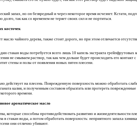
еский запах, но он безвредный и через некоторое время исчезнет. Кстати, под
 долго, так как со временем не теряет своих сил и не портиться.
ых косточек
т масло чайного дерева, также стоит дорого, но при этом отличается отсутс
один стакан воды потребуется всего лишь 10 капель экстракта грейпфрутовых к
сения не смываем раствор, так как чем дольше будет происходить его контакт
итит стены и полы от появления новых пятен плесени.
но действует на плесень. Поврежденную поверхность можно обработать слабы
аната калия, и полученным составом обрызгать или протереть поврежденные 
екоторого времени.
новое ароматическое масло
тва, которые способны противодействовать развитию и жизнедеятельности пл
ла в стакан воды, а потом обработать поверхность: неприятного запаха химикат
есени они отлично убивают.