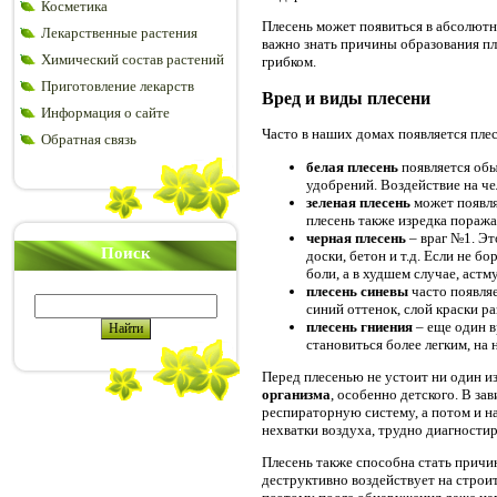
Косметика
Плесень может появиться в абсолютн
Лекарственные растения
важно знать причины образования пл
Химический состав растений
грибком.
Приготовление лекарств
Вред и виды плесени
Информация о сайте
Часто в наших домах появляется пле
Обратная связь
белая плесень
появляется обы
удобрений. Воздействие на че
зеленая плесень
может появля
плесень также изредка поража
черная плесень
– враг №1. Эт
Поиск
доски, бетон и т.д. Если не 
боли, а в худшем случае, астм
плесень синевы
часто появляе
синий оттенок, слой краски р
плесень гниения
– еще один 
становиться более легким, на 
Перед плесенью не устоит ни один и
организма
, особенно детского. В за
респираторную систему, а потом и на
нехватки воздуха, трудно диагности
Плесень также способна стать причин
деструктивно воздействует на строи