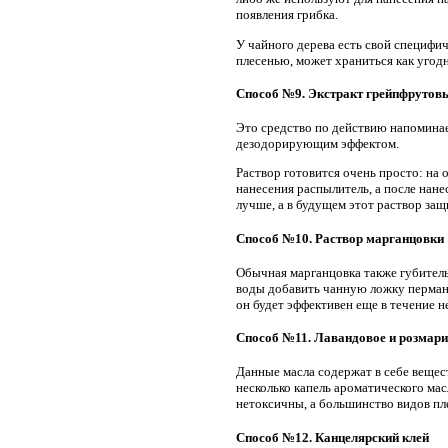
появления грибка.
У чайного дерева есть свой специфич
плесенью, может храниться как угодно
Способ №9. Экстракт грейпфрутов
Это средство по действию напоминае
дезодорирующим эффектом.
Раствор готовится очень просто: на 
нанесения распылитель, а после нане
лучше, а в будущем этот раствор защ
Способ №10. Раствор марганцовки
Обычная марганцовка также губитель
воды добавить чанную ложку перманг
он будет эффективен еще в течение н
Способ №11. Лавандовое и розмари
Данные масла содержат в себе вещес
несколько капель ароматического мас
нетоксичны, а большинство видов пл
Способ №12. Канцелярский клей