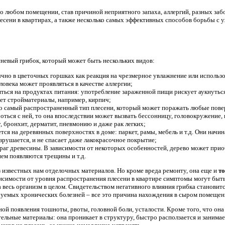
о любом помещении, став причиной неприятного запаха, аллергий, разных забо
есени в квартирах, а также несколько самых эффективных способов борьбы с
сневый грибок, который может быть нескольких видов:
чно в цветочных горшках как реакция на чрезмерное увлажнение или использ
ловека может проявляться в качестве аллергии;
ться на продуктах питания: употребление зараженной пищи рискует аукнуться
ет стройматериалы, например, кирпич;
о самый распространенный тип плесени, который может поражать любые повер
бороться с ней, то она впоследствии может вызвать бессонницу, головокружени
у, бронхит, дерматит, пневмонию и даже рак легких;
тся на деревянных поверхностях в доме: паркет, рамы, мебель и т.д. Они нач
азрушается, и не спасает даже лакокрасочное покрытие;
враг древесины. В зависимости от некоторых особенностей, дерево может прио
нем появляются трещины и т.д.
з известных нам отделочных материалов. Но кроме вреда ремонту, она еще и
то
висимости от уровня распространения плесени в квартире симптомы могут быть
 весь организм в целом. Свидетельством негативного влияния грибка становитс
руемых хронических болезней – все это причина нахождения в сыром помещен
ой появления тошноты, рвоты, головной боли, усталости. Кроме того, что она 
тельные материалы: она проникает в структуру, быстро расползается и занима