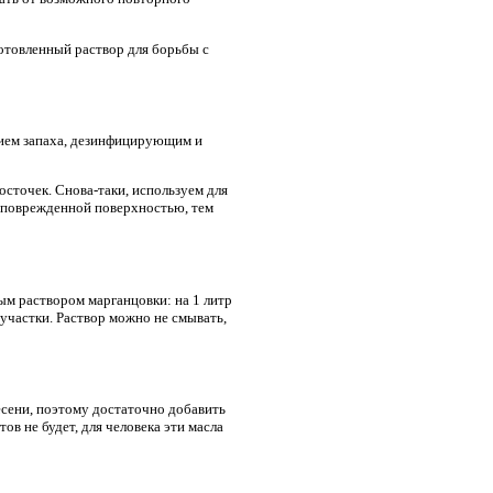
готовленный раствор для борьбы с
твием запаха, дезинфицирующим и
осточек. Снова-таки, используем для
 с поврежденной поверхностью, тем
м раствором марганцовки: на 1 литр
участки. Раствор можно не смывать,
есени, поэтому достаточно добавить
ов не будет, для человека эти масла