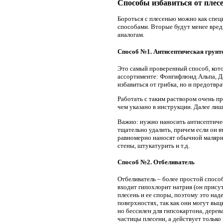
Способы избавиться от плес
Бороться с плесенью можно как спец
способами. Вторые будут менее вред
аналогам.
Способ №1. Антисептическая грунт
Это самый проверенный способ, кото
ассортименте: Фонгифлюид Альпа, Да
избавиться от грибка, но и предотвр
Работать с таким раствором очень пр
чем указано в инструкции. Далее лиш
Важно: нужно наносить антисептиче
тщательно удалить, причем если он в
равномерно наносят обычной малярно
стены, штукатурить и т.д.
Способ №2. Отбеливатель
Отбеливатель – более простой спосо
входит гипохлорит натрия (он присут
плесень и ее споры, поэтому это над
поверхностях, так как они могут выц
но бессилен для гипсокартона, дерева
частицы плесени, а действует только