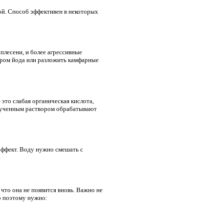
ой. Способ эффективен в некоторых
плесени, и более агрессивные
ором йода или разложить камфарные
это слабая органическая кислота,
олученным раствором обрабатывают
эффект. Воду нужно смешать с
.
что она не появится вновь. Важно не
о поэтому нужно: