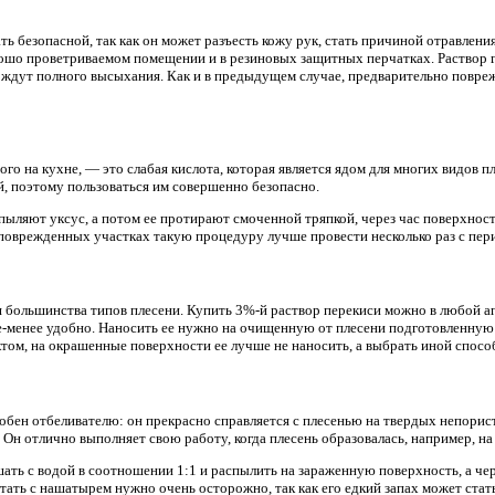
ть безопасной, так как он может разъесть кожу рук, стать причиной отравлен
рошо проветриваемом помещении и в резиновых защитных перчатках. Раствор го
и ждут полного высыхания. Как и в предыдущем случае, предварительно повр
го на кухне, — это слабая кислота, которая является ядом для многих видов пл
, поэтому пользоваться им совершенно безопасно.
пыляют уксус, а потом ее протирают смоченной тряпкой, через час поверхно
поврежденных участках такую процедуру лучше провести несколько раз с пер
 большинства типов плесени. Купить 3%-й раствор перекиси можно в любой апте
ее-менее удобно. Наносить ее нужно на очищенную от плесени подготовленную 
ом, на окрашенные поверхности ее лучше не наносить, а выбрать иной спосо
ен отбеливателю: он прекрасно справляется с плесенью на твердых непорист
Он отлично выполняет свою работу, когда плесень образовалась, например, на 
ь с водой в соотношении 1:1 и распылить на зараженную поверхность, а чер
ать с нашатырем нужно очень осторожно, так как его едкий запах может ста