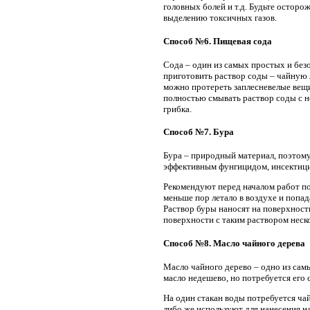
головных болей и т.д. Будьте осторо
выделению токсичных газов.
Способ №6. Пищевая сода
Сода – один из самых простых и без
приготовить раствор соды – чайную 
можно протереть заплесневелые вещи
полностью смывать раствор соды с н
грибка.
Способ №7. Бура
Бура – природный материал, поэтому
эффективным фунгицидом, инсектицид
Рекомендуют перед началом работ по
меньше пор летало в воздухе и попад
Раствор буры наносят на поверхность
поверхности с таким раствором неско
Способ №8. Масло чайного дерева
Масло чайного дерево – одно из сам
масло недешево, но потребуется его
На один стакан воды потребуется ча
либо же используют для нанесения на