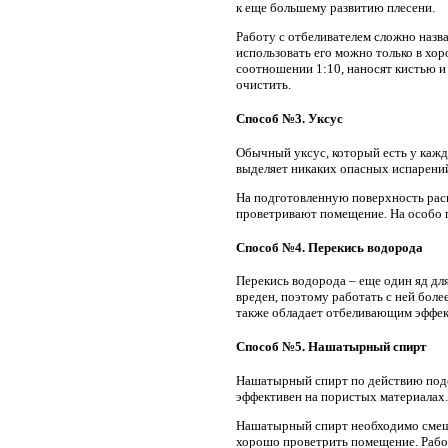
к еще большему развитию плесени.
Работу с отбеливателем сложно назва
использовать его можно только в хо
соотношении 1:10, наносят кистью 
очистить.
Способ №3. Уксус
Обычный уксус, который есть у каждо
выделяет никаких опасных испарений
На подготовленную поверхность рас
проветривают помещение. На особо 
Способ №4. Перекись водорода
Перекись водорода – еще один яд для
вреден, поэтому работать с ней бол
также обладает отбеливающим эффект
Способ №5. Нашатырный спирт
Нашатырный спирт по действию подоб
эффективен на пористых материалах. 
Нашатырный спирт необходимо смешат
хорошо проветрить помещение. Работ