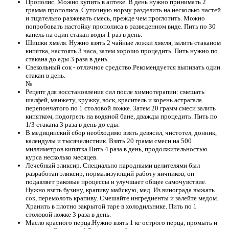
Прополис. Можно купить в аптеке. В день нужно принимать 2
грамма прополиса. Суточную норму разделить на несколько частей
и тщательно разжевать смесь, прежде чем проглотить. Можно
попробовать настойку прополиса в разведенном виде. Пить по 30
капель на один стакан воды 1 раз в день.
Шишки хмеля. Нужно взять 2 чайные ложки хмеля, залить стаканом
кипятка, настоять 3 часа, затем хорошо процедить. Пить нужно по
стакана до еды 3 раза в день.
Свекольный сок - отличное средство.Рекомендуется выпивать один
стакан в день.
№
Рецепт для восстановления сил после химиотерапии: смешать
шалфей, манжету, кружку, воск, краситель и корень астрагала
перепончатого по 1 столовой ложке. Затем 20 грамм смеси залить
кипятком, подогреть на водяной бане, дважды процедить. Пить по
1/3 стакана 3 раза в день до еды.
В медицинский сбор необходимо взять девясил, чистотел, донник,
календулы и тысячелистник. Взять 20 грамм смеси на 500
миллиметров кипятка.Пить 4 раза в день, продолжительностью
курса несколько месяцев.
Лечебный эликсир. Специально народными целителями был
разработан эликсир, нормализующий работу яичников, он
подавляет раковые процессы и улучшает общее самочувствие.
Нужно взять бузину, крапиву майскую, мед. Из винограда выжать
сок, перемолоть крапиву. Смешайте ингредиенты и залейте медом.
Хранить в плотно закрытой таре в холодильнике. Пить по 1
столовой ложке 3 раза в день.
Масло красного перца.Нужно взять 1 кг острого перца, промыть и