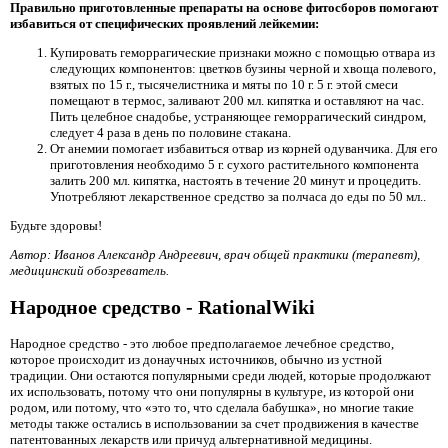
Правильно приготовленные препараты на основе фитосборов помогают
избавиться от специфических проявлений лейкемии:
Купировать геморрагические признаки можно с помощью отвара из
следующих компонентов: цветков бузины черной и хвоща полевого,
взятых по 15 г., тысячелистника и мяты по 10 г. 5 г. этой смеси
помещают в термос, заливают 200 мл. кипятка и оставляют на час.
Пить целебное снадобье, устраняющее геморрагический синдром,
следует 4 раза в день по половине стакана.
От анемии помогает избавиться отвар из корней одуванчика. Для его
приготовления необходимо 5 г. сухого растительного компонента
залить 200 мл. кипятка, настоять в течение 20 минут и процедить.
Употребляют лекарственное средство за полчаса до еды по 50 мл..
Будьте здоровы!
Автор: Иванов Александр Андреевич, врач общей практики (терапевт),
медицинский обозреватель.
Народное средство - RationalWiki
Народное средство
- это любое предполагаемое лечебное средство,
которое происходит из донаучных источников, обычно из устной
традиции. Они остаются популярными среди людей, которые продолжают
их использовать, потому что они популярны в культуре, из которой они
родом, или потому, что «это то, что сделала бабушка», но многие такие
методы также остались в использовании за счет продвижения в качестве
патентованных лекарств или причуд альтернативной медицины.