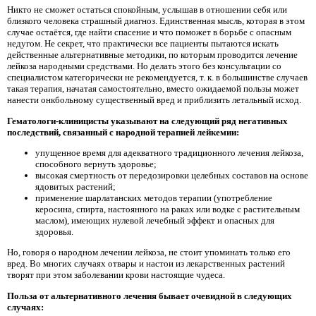
Никто не сможет остаться спокойным, услышав в отношении себя или
близкого человека страшный диагноз. Единственная мысль, которая в этом
случае остаётся, где найти спасение и что поможет в борьбе с опасным
недугом. Не секрет, что практически все пациенты пытаются искать
действенные альтернативные методики, по которым проводится лечение
лейкоза народными средствами. Но делать этого без консультации со
специалистом категорически не рекомендуется, т. к. в большинстве случаев
такая терапия, начатая самостоятельно, вместо ожидаемой пользы может
нанести онкбольному существенный вред и приблизить летальный исход.
Гематологи-клиницисты указывают на следующий ряд негативных
последствий, связанный с народной терапией лейкемии:
упущенное время для адекватного традиционного лечения лейкоза,
способного вернуть здоровье;
высокая смертность от передозировки целебных составов на основе
ядовитых растений;
применение шарлатанских методов терапии (употребление
керосина, спирта, настоянного на раках или водке с растительным
маслом), имеющих нулевой лечебный эффект и опасных для
здоровья.
Но, говоря о народном лечении лейкоза, не стоит упоминать только его
вред. Во многих случаях отвары и настои из лекарственных растений
творят при этом заболевании крови настоящие чудеса.
Польза от альтернативного лечения бывает очевидной в следующих
случаях: