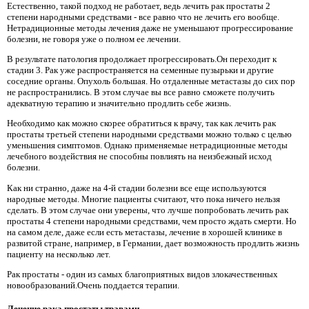
Естественно, такой подход не работает, ведь лечить рак простаты 2
степени народными средствами - все равно что не лечить его вообще.
Нетрадиционные методы лечения даже не уменьшают прогрессирование
болезни, не говоря уже о полном ее лечении.
В результате патология продолжает прогрессировать.Он переходит к
стадии 3. Рак уже распространяется на семенные пузырьки и другие
соседние органы. Опухоль большая. Но отдаленные метастазы до сих пор
не распространились. В этом случае вы все равно сможете получить
адекватную терапию и значительно продлить себе жизнь.
Необходимо как можно скорее обратиться к врачу, так как лечить рак
простаты третьей степени народными средствами можно только с целью
уменьшения симптомов. Однако применяемые нетрадиционные методы
лечебного воздействия не способны повлиять на неизбежный исход
болезни.
Как ни странно, даже на 4-й стадии болезни все еще используются
народные методы. Многие пациенты считают, что пока ничего нельзя
сделать. В этом случае они уверены, что лучше попробовать лечить рак
простаты 4 степени народными средствами, чем просто ждать смерти. Но
на самом деле, даже если есть метастазы, лечение в хорошей клинике в
развитой стране, например, в Германии, дает возможность продлить жизнь
пациенту на несколько лет.
Рак простаты - один из самых благоприятных видов злокачественных
новообразований.Очень поддается терапии.
Лечение рака простаты травами