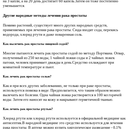
на 3 капли, а на 20 день достигает 60 капель.Затем он тоже постепенно
уменьшается.
Другие народные методы лечения рака простаты
Помимо растений, существует много других народных средств,
применяемых при лечении рака простаты. Сюда входят сода, перекись
водорода, хлорид ртути и даже поваренная соль.
Как вылечить рак простаты пищевой содой?
Многие пытаются лечить рак простаты содой по методу Портмана. Отвар,
полученный из 250 мл воды, 1 чайной ложки соды и 2 чайных ложек
патоки, человек принимает дважды в день.Средство охлаждают при
комнатной температуре и пьют.
Как лечить рак простаты солью?
Как и при всех других заболеваниях, не только при раке простаты,
используется повязка в виде. Предполагается, что таким образом можно
вылечить все болезни. Одна чайная ложка растворяется в 100 мл горячей
воды. Затем его наносят на кожу и накрывают герметичной тканью.
Как лечить рак простаты ртутью?
Хлорид ртути или хлорид ртути используется в официальной медицине как
антисептик.В народной медицине это средство используется для лечения
рака простаты. В аптеке можно купить хирургическое разведение - 0,1%