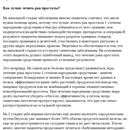
Как лучше лечить рак простаты?
На начальной стадии заболевания многие пациенты считают, что им не
нужна помощь врача, потому что лучше лечить рак простаты 1 степени
народными средствами и быстро избавляться от него травами, чем
подвергаться воздействию сильнодействующих препаратов. и операции.В
результате пациенты начинают искать рецепты травяных отваров,
посещать травников и целителей, участвовать в некоторых ритуалах и
других видах неразумных практик. Уверенность обеспечивается тем, что
на начальной стадии отсутствуют симптомы заболевания. На основании
этого пациенты делают ошибочный вывод, что лечение рака простаты
народными средствами приносит успешные результаты.
Это неправда. На самом деле болезнь продолжает развиваться, ведь
лечение рака простаты 1 степени народными средствами - занятие
совершенно безнадежное и лишнее.В настоящее время нет данных в
пользу эффективности каких-либо растений, продуктов пчеловодства,
пищевых продуктов или их комбинаций в терапии злокачественных
новообразований простаты. При лечении народными средствами люди
долго пытаются убедить себя в их эффективности, а потом, когда
симптомы патологии прогрессируют, оказывается, что рак уже начал
распространяться на остальной организм.
На 2 стадии заболевания патологию еще можно вылечить хирургическим
путем.Опухоль уже занимает более 50% объема предстательной железы, но
еще не распространяется на соседние ткани и не дает метастазов. Тем не
менее, многие пациенты продолжают лечиться «бабушкиными методами».