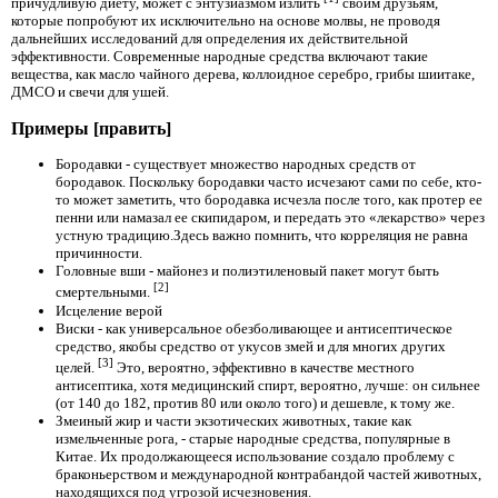
причудливую диету, может с энтузиазмом излить
своим друзьям,
которые попробуют их исключительно на основе молвы, не проводя
дальнейших исследований для определения их действительной
эффективности. Современные народные средства включают такие
вещества, как масло чайного дерева, коллоидное серебро, грибы шиитаке,
ДМСО и свечи для ушей.
Примеры [править]
Бородавки - существует множество народных средств от
бородавок. Поскольку бородавки часто исчезают сами по себе, кто-
то может заметить, что бородавка исчезла после того, как протер ее
пенни или намазал ее скипидаром, и передать это «лекарство» через
устную традицию.Здесь важно помнить, что корреляция не равна
причинности.
Головные вши - майонез и полиэтиленовый пакет могут быть
[2]
смертельными.
Исцеление верой
Виски - как универсальное обезболивающее и антисептическое
средство, якобы средство от укусов змей и для многих других
[3]
целей.
Это, вероятно, эффективно в качестве местного
антисептика, хотя медицинский спирт, вероятно, лучше: он сильнее
(от 140 до 182, против 80 или около того) и дешевле, к тому же.
Змеиный жир и части экзотических животных, такие как
измельченные рога, - старые народные средства, популярные в
Китае. Их продолжающееся использование создало проблему с
браконьерством и международной контрабандой частей животных,
находящихся под угрозой исчезновения.