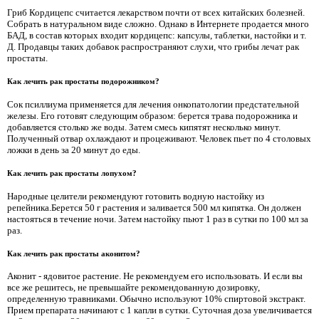
Гриб Кордицепс считается лекарством почти от всех китайских болезней.
Собрать в натуральном виде сложно. Однако в Интернете продается много
БАД, в состав которых входит кордицепс: капсулы, таблетки, настойки и т.
Д. Продавцы таких добавок распространяют слухи, что грибы лечат рак
простаты.
Как лечить рак простаты подорожником?
Сок псиллиума применяется для лечения онкопатологии предстательной
железы. Его готовят следующим образом: берется трава подорожника и
добавляется столько же воды. Затем смесь кипятят несколько минут.
Полученный отвар охлаждают и процеживают. Человек пьет по 4 столовых
ложки в день за 20 минут до еды.
Как лечить рак простаты лопухом?
Народные целители рекомендуют готовить водную настойку из
репейника.Берется 50 г растения и заливается 500 мл кипятка. Он должен
настояться в течение ночи. Затем настойку пьют 1 раз в сутки по 100 мл за
раз.
Как лечить рак простаты аконитом?
Аконит - ядовитое растение. Не рекомендуем его использовать. И если вы
все же решитесь, не превышайте рекомендованную дозировку,
определенную травниками. Обычно используют 10% спиртовой экстракт.
Прием препарата начинают с 1 капли в сутки. Суточная доза увеличивается