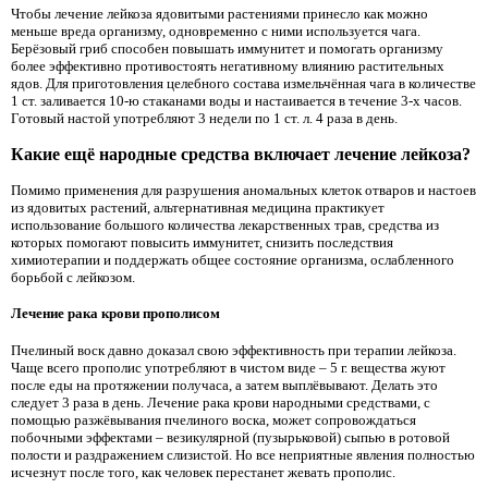
Чтобы лечение лейкоза ядовитыми растениями принесло как можно
меньше вреда организму, одновременно с ними используется чага.
Берёзовый гриб способен повышать иммунитет и помогать организму
более эффективно противостоять негативному влиянию растительных
ядов. Для приготовления целебного состава измельчённая чага в количестве
1 ст. заливается 10-ю стаканами воды и настаивается в течение 3-х часов.
Готовый настой употребляют 3 недели по 1 ст. л. 4 раза в день.
Какие ещё народные средства включает лечение лейкоза?
Помимо применения для разрушения аномальных клеток отваров и настоев
из ядовитых растений, альтернативная медицина практикует
использование большого количества лекарственных трав, средства из
которых помогают повысить иммунитет, снизить последствия
химиотерапии и поддержать общее состояние организма, ослабленного
борьбой с лейкозом.
Лечение рака крови прополисом
Пчелиный воск давно доказал свою эффективность при терапии лейкоза.
Чаще всего прополис употребляют в чистом виде – 5 г. вещества жуют
после еды на протяжении получаса, а затем выплёвывают. Делать это
следует 3 раза в день. Лечение рака крови народными средствами, с
помощью разжёвывания пчелиного воска, может сопровождаться
побочными эффектами – везикулярной (пузырьковой) сыпью в ротовой
полости и раздражением слизистой. Но все неприятные явления полностью
исчезнут после того, как человек перестанет жевать прополис.