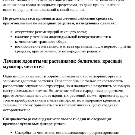
лечения рака крови народными средствами, но даже при их наличии
имеется ряд противопоказаний к такой терапии.
Не рекомендуется применять для лечения лейкемии средства,
приготовленные по народным рецептам, в следующих случаях:
отсутствие рекомендаций лечащего врача;
наличие у человека индивидуальной непереносимости к
компонентам травяного сбора;
возникновение негативного ответа организма после первого приёма
средства, приготовленного по народному рецепту.
Лечение ядовитыми растениями: болиголов, красный
мухомор, чистотел
Одно из основных мест в борьбе с онкологией кроветворных органов
занимают ядовитые растения. Они способны не только приостановить
разрастание опухолевой структуры, но и полностью разрушить основную
массу аномальных клеток. Но, лечение лейкоза народными средствами,
приготовленными на основе ядовитых растений, может принести вред не
только преобразованным элементам крови, но и здоровым кровяным
тельцам, поэтому применять его в терапевтических целях следует с
осторожностью.
Специалисты рекомендуют использовать один из следующих
противоопухолевых фиторецептов:
Снадобье из чистотела, останавливающее прогрессирование