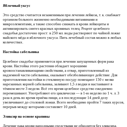
Яблочный уксус
Это средство считается незаменимым при лечении лейкоза, т. к. снабжает
организм больного жизненно необходимыми витаминами и
микроэлементами, а также способно снижать в крови лейкоциты и
активизировать синтез красных кровяных телец. Рецепт целебного
снадобья достаточно прост: в 250 мл. воды растворяют по чайной ложке
майского мёда и яблочного уксуса. Пить лечебный состав можно в любых
количествах.
Настойка сабельника
Целебное снадобье применяется при лечении запущенных форм рака
крови. Настойка этого растения обладает хорошими
кровоостанавливающими свойствами, а отвар, приготовленный из
надземной части сабельника, оказывает обезболивающее действие. Для
приготовления настойки в стеклянную посуду помещают 150 г. мелко
нарезанных корней сабельника, заливают 1,5 л водки и настаивают в
тёмном месте 3 недели. Всё это время целебное средство ежедневно
перемешивают. Употребляют его циклически — в 1-ю неделю по 1 ч. л. 3
раза в день во время приёма пищи, а в последующие 14 дней дозу
увеличивают до столовой ложки. Всего необходимо пройти 7 таких курсов,
перерыв между которыми составляет 10 дней.
Эликсир на основе крапивы
Лечение рака крови народными средствами не обходится без эликсира,