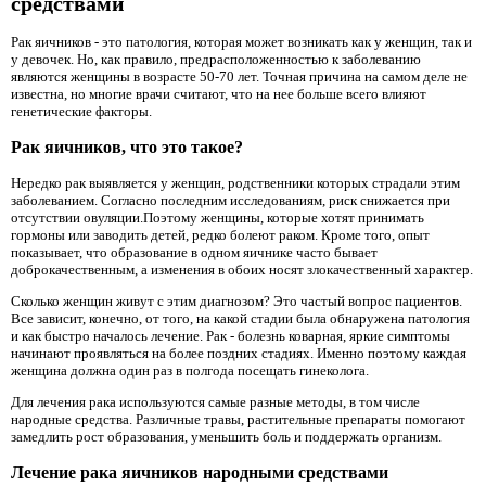
средствами
Рак яичников - это патология, которая может возникать как у женщин, так и
у девочек. Но, как правило, предрасположенностью к заболеванию
являются женщины в возрасте 50-70 лет. Точная причина на самом деле не
известна, но многие врачи считают, что на нее больше всего влияют
генетические факторы.
Рак яичников, что это такое?
Нередко рак выявляется у женщин, родственники которых страдали этим
заболеванием. Согласно последним исследованиям, риск снижается при
отсутствии овуляции.Поэтому женщины, которые хотят принимать
гормоны или заводить детей, редко болеют раком. Кроме того, опыт
показывает, что образование в одном яичнике часто бывает
доброкачественным, а изменения в обоих носят злокачественный характер.
Сколько женщин живут с этим диагнозом? Это частый вопрос пациентов.
Все зависит, конечно, от того, на какой стадии была обнаружена патология
и как быстро началось лечение. Рак - болезнь коварная, яркие симптомы
начинают проявляться на более поздних стадиях. Именно поэтому каждая
женщина должна один раз в полгода посещать гинеколога.
Для лечения рака используются самые разные методы, в том числе
народные средства. Различные травы, растительные препараты помогают
замедлить рост образования, уменьшить боль и поддержать организм.
Лечение рака яичников народными средствами