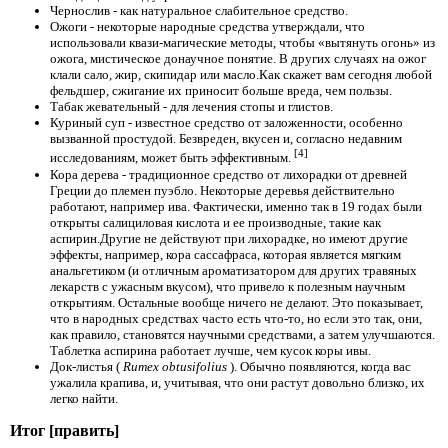
Чернослив - как натуральное слабительное средство.
Ожоги - некоторые народные средства утверждали, что
использовали квази-магические методы, чтобы «вытянуть огонь» из
ожога, мистическое донаучное понятие. В других случаях на ожог
клали сало, жир, скипидар или масло.Как скажет вам сегодня любой
фельдшер, сжигание их приносит больше вреда, чем пользы.
Табак жевательный - для лечения стопы и глистов.
Куриный суп - известное средство от заложенности, особенно
вызванной простудой. Безвреден, вкусен и, согласно недавним
[4]
исследованиям, может быть эффективным.
Кора дерева - традиционное средство от лихорадки от древней
Греции до племен пуэбло. Некоторые деревья действительно
работают, например ива. Фактически, именно так в 19
годах были
открыты салициловая кислота и ее производные, такие как
аспирин.Другие не действуют при лихорадке, но имеют другие
эффекты, например, кора сассафраса, которая является мягким
анальгетиком (и отличным ароматизатором для других травяных
лекарств с ужасным вкусом), что привело к полезным научным
открытиям. Остальные вообще ничего не делают. Это показывает,
что в народных средствах часто есть что-то, но если это так, они,
как правило, становятся научными средствами, а затем улучшаются.
Таблетка аспирина работает лучше, чем кусок коры ивы.
Док-листья (
Rumex obtusifolius
). Обычно появляются, когда вас
ужалила крапива, и, учитывая, что они растут довольно близко, их
легко найти.
Итог [править]