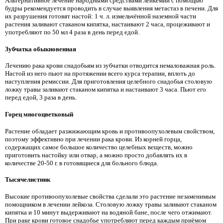
Альтернативное лечение народными средствами лейкемии с помощью
будры рекомендуется проводить в случае выявления метастаз в печени. Для
их разрушения готовят настой: 1 ч. л. измельчённой наземной части
растения заливают стаканом кипятка, настаивают 2 часа, процеживают и
употребляют по 50 мл 4 раза в день перед едой.
Зубчатка обыкновенная
Лечению рака крови снадобьям из зубчатки отводится немаловажная роль.
Настой из него пьют на протяжении всего курса терапии, вплоть до
наступления ремиссии. Для приготовления целебного снадобья столовую
ложку травы заливают стаканом кипятка и настаивают 3 часа. Пьют его
перед едой, 3 раза в день.
Горец многоцветковый
Растение обладает разжижающим кровь и противоопухолевым свойством,
поэтому эффективно при лечении рака крови. Из корней горца,
содержащих самое большое количество целебных веществ, можно
приготовить настойку или отвар, а можно просто добавлять их в
количестве 20-50 г. в готовящиеся для больного блюда.
Тысячелистник
Высокие противоопухолевые свойства сделали это растение незаменимым
помощником в лечении лейкоза. Столовую ложку травы заливают стаканом
кипятка и 10 минут выдерживают на водяной бане, после чего отжимают.
При раке крови готовое снадобье употребляют перед каждым приёмом