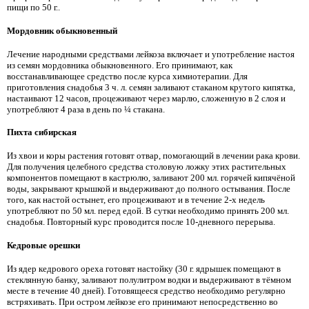
пищи по 50 г..
Мордовник обыкновенный
Лечение народными средствами лейкоза включает и употребление настоя
из семян мордовника обыкновенного. Его принимают, как
восстанавливающее средство после курса химиотерапии. Для
приготовления снадобья 3 ч. л. семян заливают стаканом крутого кипятка,
настаивают 12 часов, процеживают через марлю, сложенную в 2 слоя и
употребляют 4 раза в день по ¼ стакана.
Пихта сибирская
Из хвои и коры растения готовят отвар, помогающий в лечении рака крови.
Для получения целебного средства столовую ложку этих растительных
компонентов помещают в кастрюлю, заливают 200 мл. горячей кипячёной
воды, закрывают крышкой и выдерживают до полного остывания. После
того, как настой остынет, его процеживают и в течение 2-х недель
употребляют по 50 мл. перед едой. В сутки необходимо принять 200 мл.
снадобья. Повторный курс проводится после 10-дневного перерыва.
Кедровые орешки
Из ядер кедрового ореха готовят настойку (30 г. ядрышек помещают в
стеклянную банку, заливают полулитром водки и выдерживают в тёмном
месте в течение 40 дней). Готовящееся средство необходимо регулярно
встряхивать. При остром лейкозе его принимают непосредственно во