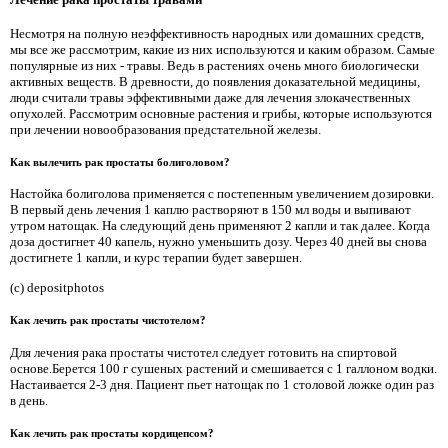
Несмотря на полную неэффективность народных или домашних средств,
мы все же рассмотрим, какие из них используются и каким образом. Самые
популярные из них - травы. Ведь в растениях очень много биологически
активных веществ. В древности, до появления доказательной медицины,
люди считали травы эффективными даже для лечения злокачественных
опухолей. Рассмотрим основные растения и грибы, которые используются
при лечении новообразования предстательной железы.
Как вылечить рак простаты болиголовом?
Настойка болиголова применяется с постепенным увеличением дозировки.
В первый день лечения 1 каплю растворяют в 150 мл воды и выпивают
утром натощак. На следующий день применяют 2 капли и так далее. Когда
доза достигнет 40 капель, нужно уменьшить дозу. Через 40 дней вы снова
достигнете 1 капли, и курс терапии будет завершен.
(c) depositphotos
Как лечить рак простаты чистотелом?
Для лечения рака простаты чистотел следует готовить на спиртовой
основе.Берется 100 г сушеных растений и смешивается с 1 галлоном водки.
Настаивается 2-3 дня. Пациент пьет натощак по 1 столовой ложке один раз
в день.
Как лечить рак простаты кордицепсом?