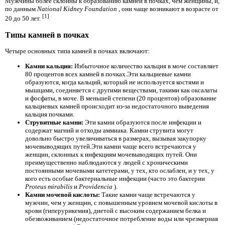
Мужчины более склонны к образованию камней в почках, чем женщины, и,
по данным
National Kidney Foundation
, они чаще возникают в возрасте от
[1]
20 до 50 лет.
Типы камней в почках
Четыре основных типа камней в почках включают:
Камни кальция:
Избыточное количество кальция в моче составляет
80 процентов всех камней в почках.Эти кальциевые камни
образуются, когда кальций, который не используется костями и
мышцами, соединяется с другими веществами, такими как оксалаты
и фосфаты, в моче. В меньшей степени (20 процентов) образование
кальциевых камней происходит из-за недостаточного выведения
кальция почками.
Струвитные камни:
Эти камни образуются после инфекции и
содержат магний и отходы аммиака. Камни струвита могут
довольно быстро увеличиваться в размерах, вызывая закупорку
мочевыводящих путей.Эти камни чаще всего встречаются у
женщин, склонных к инфекциям мочевыводящих путей. Они
преимущественно наблюдаются у людей с хроническими
постоянными мочевыми катетерами, у тех, кто ослаблен, и у тех, у
кого есть особые бактериальные инфекции (часто это бактерии
Proteus mirabilis
и
Providencia
).
Камни мочевой кислоты:
Такие камни чаще встречаются у
мужчин, чем у женщин, с повышенным уровнем мочевой кислоты в
крови (гиперурикемия), диетой с высоким содержанием белка и
обезвоживанием (недостаточное потребление воды или чрезмерная