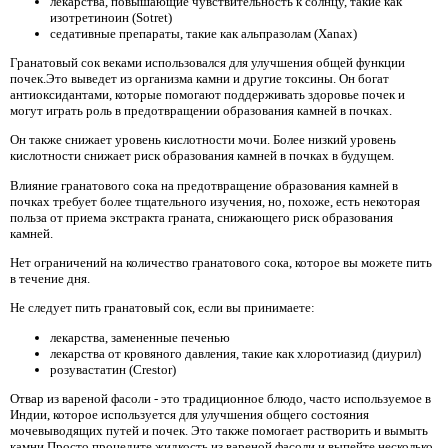
лекарства, повышающие чувствительность к солнцу, такие как
изотретиноин (Sotret)
седативные препараты, такие как альпразолам (Xanax)
Гранатовый сок веками использовался для улучшения общей функции
почек.Это выведет из организма камни и другие токсины. Он богат
антиоксидантами, которые помогают поддерживать здоровье почек и
могут играть роль в предотвращении образования камней в почках.
Он также снижает уровень кислотности мочи. Более низкий уровень
кислотности снижает риск образования камней в почках в будущем.
Влияние гранатового сока на предотвращение образования камней в
почках требует более тщательного изучения, но, похоже, есть некоторая
польза от приема экстракта граната, снижающего риск образования
камней.
Нет ограничений на количество гранатового сока, которое вы можете пить
в течение дня.
Не следует пить гранатовый сок, если вы принимаете:
лекарства, замененные печенью
лекарства от кровяного давления, такие как хлоротиазид (диурил)
розувастатин (Crestor)
Отвар из вареной фасоли - это традиционное блюдо, часто используемое в
Индии, которое используется для улучшения общего состояния
мочевыводящих путей и почек. Это также помогает растворить и вымыть
камни.Просто процедите жидкость из вареной фасоли и выпейте несколько