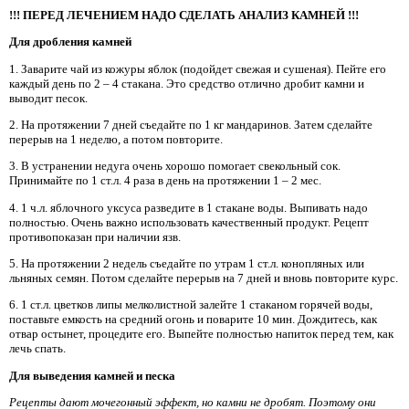
!!! ПЕРЕД ЛЕЧЕНИЕМ НАДО СДЕЛАТЬ АНАЛИЗ КАМНЕЙ !!!
Для дробления камней
1. Заварите чай из кожуры яблок (подойдет свежая и сушеная). Пейте его
каждый день по 2 – 4 стакана. Это средство отлично дробит камни и
выводит песок.
2. На протяжении 7 дней съедайте по 1 кг мандаринов. Затем сделайте
перерыв на 1 неделю, а потом повторите.
3. В устранении недуга очень хорошо помогает свекольный сок.
Принимайте по 1 ст.л. 4 раза в день на протяжении 1 – 2 мес.
4. 1 ч.л. яблочного уксуса разведите в 1 стакане воды. Выпивать надо
полностью. Очень важно использовать качественный продукт. Рецепт
противопоказан при наличии язв.
5. На протяжении 2 недель съедайте по утрам 1 ст.л. конопляных или
льняных семян. Потом сделайте перерыв на 7 дней и вновь повторите курс.
6. 1 ст.л. цветков липы мелколистной залейте 1 стаканом горячей воды,
поставьте емкость на средний огонь и поварите 10 мин. Дождитесь, как
отвар остынет, процедите его. Выпейте полностью напиток перед тем, как
лечь спать.
Для выведения камней и песка
Рецепты дают мочегонный эффект, но камни не дробят. Поэтому они