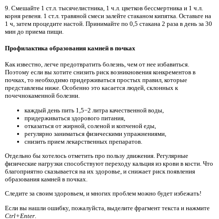
9. Смешайте 1 ст.л. тысячелистника, 1 ч.л. цветков бессмертника и 1 ч.л.
корня ревеня. 1 ст.л. травяной смеси залейте стаканом кипятка. Оставьте на
1 ч, затем процедите настой. Принимайте по 0,5 стакана 2 раза в день за 30
мин до приема пищи.
Профилактика образования камней в почках
Как известно, легче предотвратить болезнь, чем от нее избавиться.
Поэтому если вы хотите снизить риск возникновения конкрементов в
почках, то необходимо придерживаться простых правил, которые
представлены ниже. Особенно это касается людей, склонных к
почечнокаменной болезни.
каждый день пить 1,5−2 литра качественной воды,
придерживаться здорового питания,
отказаться от жирной, соленой и копченой еды,
регулярно заниматься физическими упражнениями,
снизить прием лекарственных препаратов.
Отдельно бы хотелось отметить про пользу движения. Регулярные
физические нагрузки способствуют переходу кальция из крови в кости. Что
благоприятно сказывается на их здоровье, и снижает риск появления
образования камней в почках.
Следите за своим здоровьем, и многих проблем можно будет избежать!
Если вы нашли ошибку, пожалуйста, выделите фрагмент текста и нажмите
Ctrl+Enter
.