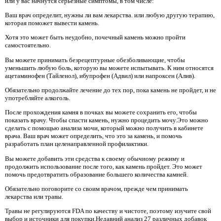
или у вас начнутся серьезные симптомы, в том числе:
Ваш врач определит, нужны ли вам лекарства. или любую другую терапию,
которая поможет вывести камень.
Хотя это может быть неудобно, почечный камень можно пройти
самостоятельно.
Вы можете принимать безрецептурные обезболивающие, чтобы
уменьшить любую боль, которую вы можете испытывать. К ним относятся
ацетаминофен (Тайленол), ибупрофен (Адвил) или напроксен (Алив).
Обязательно продолжайте лечение до тех пор, пока камень не пройдет, и не
употребляйте алкоголь.
После прохождения камня в почках вы можете сохранить его, чтобы
показать врачу. Чтобы спасти камень, нужно процедить мочу.Это можно
сделать с помощью анализа мочи, который можно получить в кабинете
врача. Ваш врач может определить, что это за камень, и помочь
разработать план целенаправленной профилактики.
Вы можете добавить эти средства к своему обычному режиму и
продолжить использование после того, как камень пройдет. Это может
помочь предотвратить образование большего количества камней.
Обязательно поговорите со своим врачом, прежде чем принимать
лекарства или травы.
Травы не регулируются FDA по качеству и чистоте, поэтому изучите свой
выбор и источники для покупки.Недавний анализ 27 различных добавок