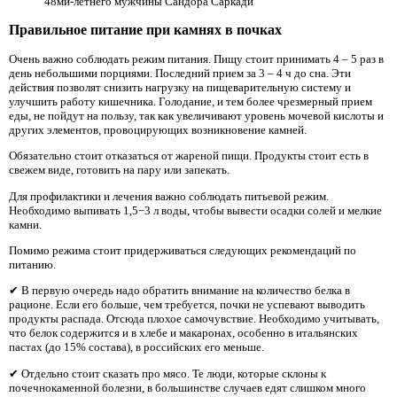
48ми-летнего мужчины Сандора Саркади
Правильное питание при камнях в почках
Очень важно соблюдать режим питания. Пищу стоит принимать 4 – 5 раз в
день небольшими порциями. Последний прием за 3 – 4 ч до сна. Эти
действия позволят снизить нагрузку на пищеварительную систему и
улучшить работу кишечника. Голодание, и тем более чрезмерный прием
еды, не пойдут на пользу, так как увеличивают уровень мочевой кислоты и
других элементов, провоцирующих возникновение камней.
Обязательно стоит отказаться от жареной пищи. Продукты стоит есть в
свежем виде, готовить на пару или запекать.
Для профилактики и лечения важно соблюдать питьевой режим.
Необходимо выпивать 1,5−3 л воды, чтобы вывести осадки солей и мелкие
камни.
Помимо режима стоит придерживаться следующих рекомендаций по
питанию.
✔ В первую очередь надо обратить внимание на количество белка в
рационе. Если его больше, чем требуется, почки не успевают выводить
продукты распада. Отсюда плохое самочувствие. Необходимо учитывать,
что белок содержится и в хлебе и макаронах, особенно в итальянских
пастах (до 15% состава), в российских его меньше.
✔ Отдельно стоит сказать про мясо. Те люди, которые склоны к
почечнокаменной болезни, в большинстве случаев едят слишком много