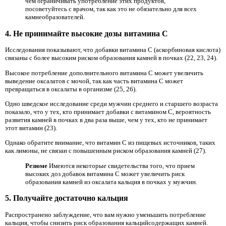
чем ограничивать употребление этих продуктов,
посоветуйтесь с врачом, так как это не обязательно для всех
камнеобразователей.
4. Не принимайте высокие дозы витамина C
Исследования показывают, что добавки витамина C (аскорбиновая кислота)
связаны с более высоким риском образования камней в почках (22, 23, 24).
Высокое потребление дополнительного витамина С может увеличить
выведение оксалатов с мочой, так как часть витамина С может
превращаться в оксалаты в организме (25, 26).
Одно шведское исследование среди мужчин среднего и старшего возраста
показало, что у тех, кто принимает добавки с витамином С, вероятность
развития камней в почках в два раза выше, чем у тех, кто не принимает
этот витамин (23).
Однако обратите внимание, что витамин С из пищевых источников, таких
как лимоны, не связан с повышенным риском образования камней (27).
Резюме
Имеются некоторые свидетельства того, что прием
высоких доз добавок витамина С может увеличить риск
образования камней из оксалата кальция в почках у мужчин.
5. Получайте достаточно кальция
Распространено заблуждение, что вам нужно уменьшить потребление
кальция, чтобы снизить риск образования кальцийсодержащих камней.