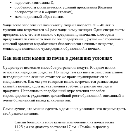
недостаток витамина D,
особенности климатических условий проживания (болезнь
распространена в жарких странах),
малоподвижный образ жизни.
Чаще всего заболевание возникает у людей в возрасте 30 – 40 лет. У
мужчин оно встречается в 4 раза чаще, чем у женщин. Одни специалисты
предполагают, что это связано с вредными привычками, к которым
представители сильного пола более подвержены. Другие — с гормонами:
женский организм вырабатывает биологически активные вещества,
мешающие появлению чужеродных образований в почках.
Как вывести камни из почек в домашних условиях
Существует несколько способов устранения недуга. К одним из них
относятся народные средства. Но перед тем как начать самостоятельное
нетрадиционное лечение стоит все же проконсультироваться со
специалистом. Как мы уже говорили выше, встречаются разные виды
камней в почках, и для их устранения требуются разные методы и
продукты. Неправильно подобранный курс лечения способен
спровоцировать ухудшение: дальнейший рост образований, внезапный и
очень болезненный выход конкрементов.
Самое лучше, что можно сделать в домашних условиях, это пересмотреть
свой рацион питания.
Самый большой в мире камень, извлеченный из почки весил
1125 г, а его диаметр составлял 17 см. «Глыба» выросла у