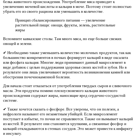
белка животного происхождения. Употребление мяса приводит к
увеличению мочевой кислоты и кальция в моче. Поэтому стоит полностью
убрать его из своего рациона или уменьшить в количестве.
Принцип сбалансированного питания — увеличение
растительной пищи: овощи, фрукты, зелень, растительные
жиры
Вспомните кавказские столы. Там много мяса, но еще больше свежих
овощей и зелени.
✔ Необходимо также уменьшить количество молочных продуктов, так как
большинство конкрементов в почках формирует кальций в виде оксалата
или фосфата кальция. Многие люди принимают данный макроэлемент в
виде добавок с целью поддержания здоровья своих костей и зубов. Но в
результате они лишь увеличивают вероятность возникновения камней или
обострения почечнокаменной болезни.
Для начала стоит отказаться от употребления твердых сыров и сливочного
масла. Эти продукты помимо плохоусвояемого кальция животного
происхождения содержат жиры, наносящие вред сердечно-сосудистой
системе.
✔ Также хочется сказать о фосфоре. Все уверены, что он полезен, а
нефрологи называют его незаметным убийцей. Если микроэлемент
поступает в избытке, то почки не справляются. Также он вымывает кальций
из костей. В результате они становятся хрупкими, а связанные фосфор и
кальций откладываются в стенках сосудов. Это может привести к инфаркту
и инсульту.