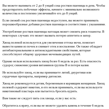
Вы можете выпивать от 2 до 8 унций сока ростков пшеницы в день. Чтобы
предотвратить побочные эффекты, начните с минимально возможного
количества и постепенно увеличивайте его до 8 унций.
Если свежий сок ростков пшеницы недоступен, вы можете принимать
порошкообразные добавки ростков пшеницы в соответствии с указаниями.
Употребление ростков пшеницы натощак может снизить риск тошноты. В
некоторых случаях это может вызвать потерю аппетита и запор.
Хвощ полевой используется для увеличения оттока мочи, помогает
вывести камни из почек и снимает отек и воспаление. Он также обладает
антибактериальными и антиоксидантными свойствами, которые
способствуют общему здоровью мочевыводящих путей.
Однако нельзя использовать хвощ более 6 недель за раз. Есть опасность
судорог, снижения уровня витаминов группы В и потери калия.
Не используйте хвощ, если вы принимаете литий, диуретики или
сердечные препараты, например дигоксин.
Хвощ не рекомендуется детям, беременным и кормящим женщинам. Хвощ
полевой содержит никотин, и его нельзя принимать, если вы используете
никотиновый пластырь или пытаетесь бросить курить.
Вам также не следует пить сок хвоща, если у вас есть:
Обратитесь к врачу, если вы не можете удалить камень в течение 6 недель