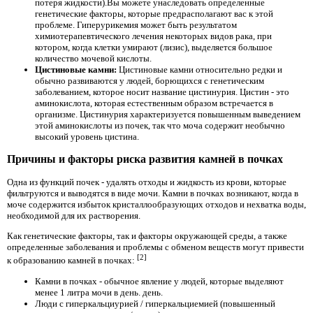
потеря жидкости).Вы можете унаследовать определенные
генетические факторы, которые предрасполагают вас к этой
проблеме. Гиперурикемия может быть результатом
химиотерапевтического лечения некоторых видов рака, при
котором, когда клетки умирают (лизис), выделяется большое
количество мочевой кислоты.
Цистиновые камни:
Цистиновые камни относительно редки и
обычно развиваются у людей, борющихся с генетическим
заболеванием, которое носит название цистинурия. Цистин - это
аминокислота, которая естественным образом встречается в
организме. Цистинурия характеризуется повышенным выведением
этой аминокислоты из почек, так что моча содержит необычно
высокий уровень цистина.
Причины и факторы риска развития камней в почках
Одна из функций почек - удалять отходы и жидкость из крови, которые
фильтруются и выводятся в виде мочи. Камни в почках возникают, когда в
моче содержится избыток кристаллообразующих отходов и нехватка воды,
необходимой для их растворения.
Как генетические факторы, так и факторы окружающей среды, а также
определенные заболевания и проблемы с обменом веществ могут привести
[2]
к образованию камней в почках:
Камни в почках - обычное явление у людей, которые выделяют
менее 1 литра мочи в день. день.
Люди с гиперкальциурией / гиперкальциемией (повышенный