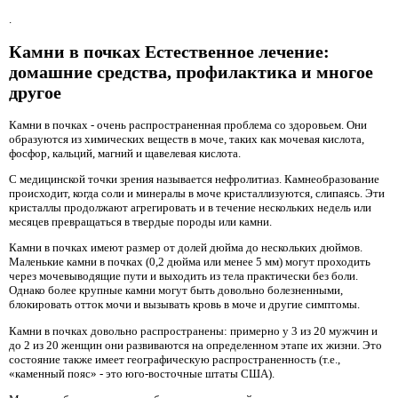
.
Камни в почках Естественное лечение:
домашние средства, профилактика и многое
другое
Камни в почках - очень распространенная проблема со здоровьем. Они
образуются из химических веществ в моче, таких как мочевая кислота,
фосфор, кальций, магний и щавелевая кислота.
С медицинской точки зрения называется нефролитиаз. Камнеобразование
происходит, когда соли и минералы в моче кристаллизуются, слипаясь. Эти
кристаллы продолжают агрегировать и в течение нескольких недель или
месяцев превращаться в твердые породы или камни.
Камни в почках имеют размер от долей дюйма до нескольких дюймов.
Маленькие камни в почках (0,2 дюйма или менее 5 мм) могут проходить
через мочевыводящие пути и выходить из тела практически без боли.
Однако более крупные камни могут быть довольно болезненными,
блокировать отток мочи и вызывать кровь в моче и другие симптомы.
Камни в почках довольно распространены: примерно у 3 из 20 мужчин и
до 2 из 20 женщин они развиваются на определенном этапе их жизни. Это
состояние также имеет географическую распространенность (т.е.,
«каменный пояс» - это юго-восточные штаты США).