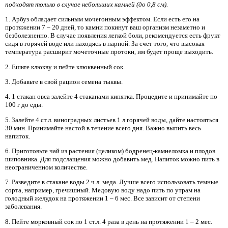
подходят только в случае небольших камней (до 0,8 см).
1. Арбуз обладает сильным мочегонным эффектом. Если есть его на
протяжении 7 – 20 дней, то камни покинут ваш организм незаметно и
безболезненно. В случае появления легкой боли, рекомендуется есть фрукт
сидя в горячей воде или находясь в парной. За счет того, что высокая
температура расширит мочеточные протоки, им будет проще выходить.
2. Ешьте клюкву и пейте клюквенный сок.
3. Добавьте в свой рацион семена тыквы.
4. 1 стакан овса залейте 4 стаканами кипятка. Процедите и принимайте по
100 г до еды.
5. Залейте 4 ст.л. виноградных листьев 1 л горячей воды, дайте настояться
30 мин. Принимайте настой в течение всего дня. Важно выпить весь
напиток.
6. Приготовьте чай из растения (целиком) бодренец-камнеломка и плодов
шиповника. Для подслащения можно добавить мед. Напиток можно пить в
неограниченном количестве.
7. Разведите в стакане воды 2 ч.л. меда. Лучше всего использовать темные
сорта, например, гречишный. Медовую воду надо пить по утрам на
голодный желудок на протяжении 1 – 6 мес. Все зависит от степени
заболевания.
8. Пейте морковный сок по 1 ст.л. 4 раза в день на протяжении 1 – 2 мес.