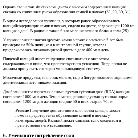
Однако это не так. Фактически, диета с высоким содержанием кальция
связана со снижением риска образования камней в почках (28, 29, 30, 31).
В одном исследовании мужчины, у которых ранее образовывались
кальцийсодержащие камни в почках, сидели на диете, содержащей 1200 мг
кальция в день. В рационе также было мало животного белка и соли (29).
У мужчин риск развития другого камня в почках в течение 5 лет был
примерно на 50% ниже, чем в контрольной группе, которая
придерживалась низкокальциевой диеты в дозе 400 мг в день.
Пищевой кальций имеет тенденцию связываться с оксалатом,
содержащимся в пище, что препятствует его усвоению. Тогда почки не
должны пропускать его через мочевыводящую систему.
Молочные продукты, такие как молоко, сыр и йогурт, являются хорошими
диетическими источниками кальция.
Для большинства взрослых рекомендуемая суточная доза (RDA) кальция
составляет 1000 мг в день.Тем не менее, рекомендуемая суточная норма
составляет 1200 мг для женщин старше 50 и всех старше 70 лет.
Резюме
Получение достаточного количества кальция может
помочь предотвратить образование камней в почках у
некоторых людей. Кальций может связываться с оксалатом и
препятствовать его всасыванию.
6. Уменьшите потребление соли