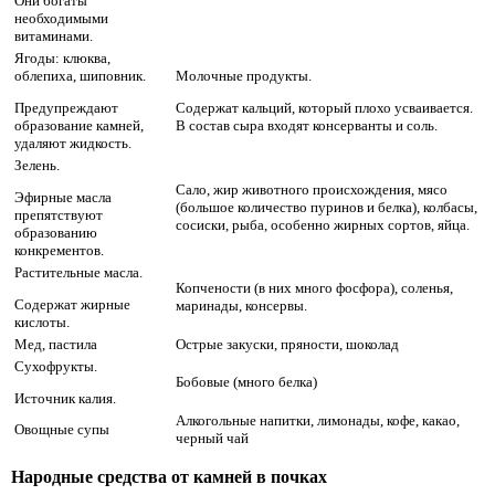
Они богаты
необходимыми
витаминами.
Ягоды: клюква,
облепиха, шиповник.
Молочные продукты.
Предупреждают
Содержат кальций, который плохо усваивается.
образование камней,
В состав сыра входят консерванты и соль.
удаляют жидкость.
Зелень.
Сало, жир животного происхождения, мясо
Эфирные масла
(большое количество пуринов и белка), колбасы,
препятствуют
сосиски, рыба, особенно жирных сортов, яйца.
образованию
конкрементов.
Растительные масла.
Копчености (в них много фосфора), соленья,
Содержат жирные
маринады, консервы.
кислоты.
Мед, пастила
Острые закуски, пряности, шоколад
Сухофрукты.
Бобовые (много белка)
Источник калия.
Алкогольные напитки, лимонады, кофе, какао,
Овощные супы
черный чай
Народные средства от камней в почках