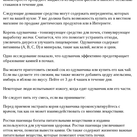
стаканов в течение дня.
Следующие домашние средства могут содержать ингредиенты, которых
нет на вашей кухне. У вас должна быть возможность купить их в местном
магазине по продаже диетических продуктов или в Интернете.
Корень одуванчика - тонизирующее средство для почек, стимулирующее
выработку желчи. Считается, что это помогает устранить отходы,
увеличить диурез и улучшить пищеварение. Одуванчики содержат
витамины (A, B, C, D) и минералы, такие как калий, железо и цинк.
Одно исследование показало, что одуванчик эффективно предотвращает
образование камней в почках.
Вы можете приготовить свежий сок из одуванчика или купить его как чай.
Если вы сделаете это свежим, вы также можете добавить цедру апельсина,
имбирь и яблоко по вкусу. Пейте от 3 до 4 чашек в течение дня.
Некоторые люди испытывают изжогу, когда едят одуванчик или его части.
Не следует пить эту смесь, если вы принимаете:
Перед приемом экстракта корня одуванчика проконсультируйтесь с
врачом, так как он может взаимодействовать со многими лекарствами.
Ростки пшеницы богаты питательными веществами и издавна
используются для улучшения здоровья. Ростки пшеницы увеличивают
отток мочи, помогая вывести камни. Он также содержит жизненно важные
питательные вещества, которые помогают очистить почки.