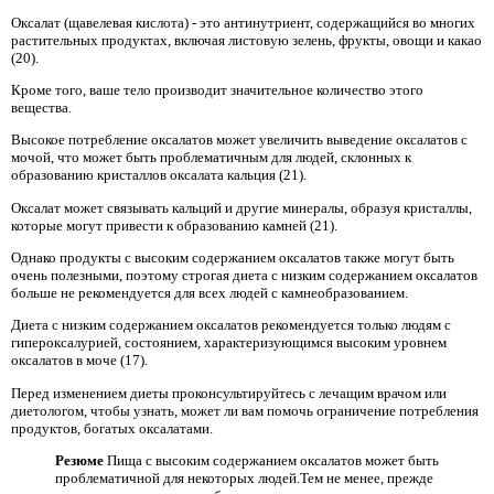
Оксалат (щавелевая кислота) - это антинутриент, содержащийся во многих
растительных продуктах, включая листовую зелень, фрукты, овощи и какао
(20).
Кроме того, ваше тело производит значительное количество этого
вещества.
Высокое потребление оксалатов может увеличить выведение оксалатов с
мочой, что может быть проблематичным для людей, склонных к
образованию кристаллов оксалата кальция (21).
Оксалат может связывать кальций и другие минералы, образуя кристаллы,
которые могут привести к образованию камней (21).
Однако продукты с высоким содержанием оксалатов также могут быть
очень полезными, поэтому строгая диета с низким содержанием оксалатов
больше не рекомендуется для всех людей с камнеобразованием.
Диета с низким содержанием оксалатов рекомендуется только людям с
гипероксалурией, состоянием, характеризующимся высоким уровнем
оксалатов в моче (17).
Перед изменением диеты проконсультируйтесь с лечащим врачом или
диетологом, чтобы узнать, может ли вам помочь ограничение потребления
продуктов, богатых оксалатами.
Резюме
Пища с высоким содержанием оксалатов может быть
проблематичной для некоторых людей.Тем не менее, прежде