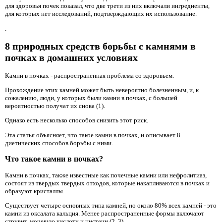
для здоровья почек показал, что две трети из них включали ингредиенты,
для которых нет исследований, подтверждающих их использование.
.
8 природных средств борьбы с камнями в
почках в домашних условиях
Камни в почках - распространенная проблема со здоровьем.
Прохождение этих камней может быть невероятно болезненным, и, к
сожалению, люди, у которых были камни в почках, с большей
вероятностью получат их снова (1).
Однако есть несколько способов снизить этот риск.
Эта статья объясняет, что такое камни в почках, и описывает 8
диетических способов борьбы с ними.
Что такое камни в почках?
Камни в почках, также известные как почечные камни или нефролитиаз,
состоят из твердых твердых отходов, которые накапливаются в почках и
образуют кристаллы.
Существует четыре основных типа камней, но около 80% всех камней - это
камни из оксалата кальция. Менее распространенные формы включают
струвит, мочевую кислоту и цистеин (2, 3).