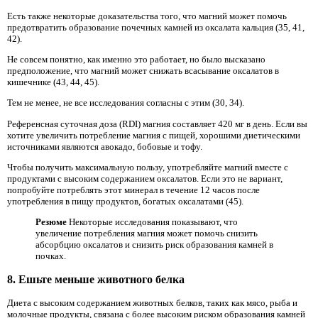
Есть также некоторые доказательства того, что магний может помочь
предотвратить образование почечных камней из оксалата кальция (35, 41,
42).
Не совсем понятно, как именно это работает, но было высказано
предположение, что магний может снижать всасывание оксалатов в
кишечнике (43, 44, 45).
Тем не менее, не все исследования согласны с этим (30, 34).
Референсная суточная доза (RDI) магния составляет 420 мг в день. Если вы
хотите увеличить потребление магния с пищей, хорошими диетическими
источниками являются авокадо, бобовые и тофу.
Чтобы получить максимальную пользу, употребляйте магний вместе с
продуктами с высоким содержанием оксалатов. Если это не вариант,
попробуйте потреблять этот минерал в течение 12 часов после
употребления в пищу продуктов, богатых оксалатами (45).
Резюме
Некоторые исследования показывают, что
увеличение потребления магния может помочь снизить
абсорбцию оксалатов и снизить риск образования камней в
почках.
8. Ешьте меньше животного белка
Диета с высоким содержанием животных белков, таких как мясо, рыба и
молочные продукты, связана с более высоким риском образования камней