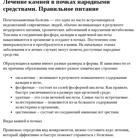
Лечение камней в почках народными
средствами. Правильное питание
Почечнокаменная болезнь — это одно из часто встречающихся
недомоганий современных людей, обычно возникающее в результате
нездорового питания, хронических заболеваний и нарушения метаболизма.
Токсины и соединения фосфора, кальция и щавелевой кислоты
накапливаются в организме и оседают в почках. Постепенно они
минерализуются и преобразуются в камни. На начальных этапах
заболевания и в легких случаях могут помочь доступные народные
средства.
Образующиеся камни имеют разные размеры и формы. В зависимости от
их причины образования они имеют разное химическое строение:
оксалатные – возникают в результате повышенного содержания
кальция в моче,
фосфатные – состоят из солей фосфорной кислоты. Как правило,
быстро увеличиваются в размере при щелочной среде,
уратные – это соли мочевой кислоты. Самые часто встречаемые.
холестериновые – появляются из-за большого содержания
холестерина в организме,
цистиновые – состоят из соединений аминокислот цистина.
Виды камней в почках
Правильно определив вид конкрементов, можно составить курс лечения,
который эффективно и быстро поможет справиться с болезнью.