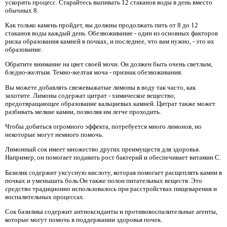
ускорить процесс. Старайтесь выпивать 12 стаканов воды в день вместо
обычных 8.
Как только камень пройдет, вы должны продолжать пить от 8 до 12
стаканов воды каждый день. Обезвоживание - один из основных факторов
риска образования камней в почках, и последнее, что вам нужно, - это их
образование.
Обратите внимание на цвет своей мочи. Он должен быть очень светлым,
бледно-желтым. Темно-желтая моча - признак обезвоживания.
Вы можете добавлять свежевыжатые лимоны в воду так часто, как
захотите. Лимоны содержат цитрат - химическое вещество,
предотвращающее образование кальциевых камней. Цитрат также может
разбивать мелкие камни, позволяя им легче проходить.
Чтобы добиться огромного эффекта, потребуется много лимонов, но
некоторые могут немного помочь.
Лимонный сок имеет множество других преимуществ для здоровья.
Например, он помогает подавить рост бактерий и обеспечивает витамин С.
Базилик содержит уксусную кислоту, которая помогает расщеплять камни в
почках и уменьшать боль.Он также полон питательных веществ. Это
средство традиционно использовалось при расстройствах пищеварения и
воспалительных процессах.
Сок базилика содержит антиоксиданты и противовоспалительные агенты,
которые могут помочь в поддержании здоровья почек.