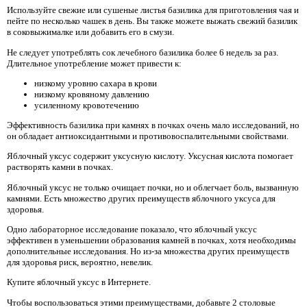
Используйте свежие или сушеные листья базилика для приготовления чая и
пейте по несколько чашек в день. Вы также можете выжать свежий базилик
в соковыжималке или добавить его в смузи.
Не следует употреблять сок лечебного базилика более 6 недель за раз.
Длительное употребление может привести к:
низкому уровню сахара в крови
низкому кровяному давлению
усиленному кровотечению
Эффективность базилика при камнях в почках очень мало исследований, но
он обладает антиоксидантными и противовоспалительными свойствами.
Яблочный уксус содержит уксусную кислоту. Уксусная кислота помогает
растворять камни в почках.
Яблочный уксус не только очищает почки, но и облегчает боль, вызванную
камнями. Есть множество других преимуществ яблочного уксуса для
здоровья.
Одно лабораторное исследование показало, что яблочный уксус
эффективен в уменьшении образования камней в почках, хотя необходимы
дополнительные исследования. Но из-за множества других преимуществ
для здоровья риск, вероятно, невелик.
Купите яблочный уксус в Интернете.
Чтобы воспользоваться этими преимуществами, добавьте 2 столовые