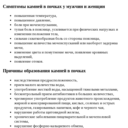
Симптомы камней в почках у мужчин и женщин
повышенная температура,
повышенное давление,
боли при мочеиспускании,
тупая боль в пояснице, усиливается при физических нагрузках и
изменении положения тела,
сильная схваткообразная боль со стороны поясницы,
повышение количества мочеиспусканий или наоборот задержка
мочи,
изменение цвета и помутнение мочи, появление кровяных
выделений,
появление отеков.
Причины образования камней в почках
наследственная предрасположенность,
прием малого количества воды,
употребление жесткой воды, насыщенной тяжелыми металлами,
бесконтрольный прием антибиотиков в больших количествах,
чрезмерное употребление продуктов животного происхождения,
жирной и консервированной пищи, кислых, соленых и острых
продуктов, газированных напитков, кофе и черного чая,
нарушение работы щитовидной железы,
хронические заболевания пищеварительной и мочеполовой
системы,
нарушение фосфорно-кальциевого обмена,