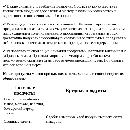
✔ Важно снизить употребление поваренной соли, так как существует
тесная связь между ее добавлением в блюда в больших количествах и
вероятностью появления камней в почках.
✔ Рекомендуется не увлекаться витамином С. Попадая в организм он
превращается в оксалаты, а как мы уже выяснили, это чревато появлением
или ухудшением почечнокаменного заболевания. Чтобы снизить риск,
достаточно получать аскорбиновую кислоту из растительных продуктов в
небольших количествах и отказаться от препаратов с ее содержанием.
✔ Разнообразьте свой рацион питания продуктами, богатыми витамином А
(абрикосы, тыква, брокколи, морковь, помидоры и др.). Он весьма
положительно сказывается на работе мочевыводящих путей. Но помните,
что все хорошо в меру!
Какие продукты можно при камнях в почках, а какие способствуют их
образованию
Полезные
Вредные продукты
продукты
Все овощи, особенно
тыква, морковь, кабачки,
болгарский перец,
свекла.
Сдобная выпечка, хлеб из муки высшего сорта,
макароны.
Овощные салаты.