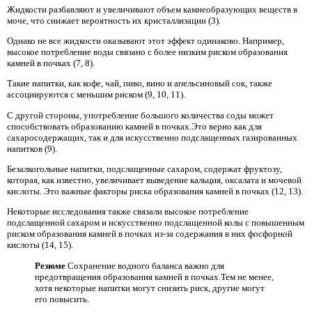
Жидкости разбавляют и увеличивают объем камнеобразующих веществ в
моче, что снижает вероятность их кристаллизации (3).
Однако не все жидкости оказывают этот эффект одинаково. Например,
высокое потребление воды связано с более низким риском образования
камней в почках (7, 8).
Такие напитки, как кофе, чай, пиво, вино и апельсиновый сок, также
ассоциируются с меньшим риском (9, 10, 11).
С другой стороны, употребление большого количества соды может
способствовать образованию камней в почках.Это верно как для
сахаросодержащих, так и для искусственно подслащенных газированных
напитков (9).
Безалкогольные напитки, подслащенные сахаром, содержат фруктозу,
которая, как известно, увеличивает выведение кальция, оксалата и мочевой
кислоты. Это важные факторы риска образования камней в почках (12, 13).
Некоторые исследования также связали высокое потребление
подслащенной сахаром и искусственно подслащенной колы с повышенным
риском образования камней в почках из-за содержания в них фосфорной
кислоты (14, 15).
Резюме
Сохранение водного баланса важно для
предотвращения образования камней в почках.Тем не менее,
хотя некоторые напитки могут снизить риск, другие могут
его повысить.