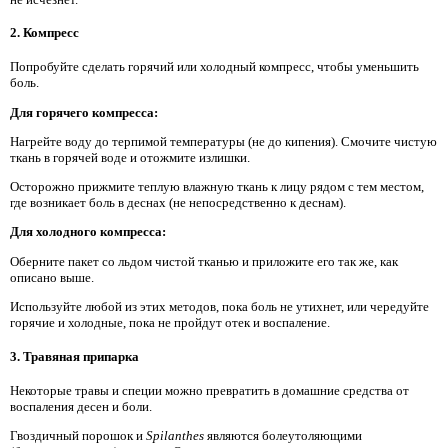
2. Компресс
Попробуйте сделать горячий или холодный компресс, чтобы уменьшить
боль.
Для горячего компресса:
Нагрейте воду до терпимой температуры (не до кипения). Смочите чистую
ткань в горячей воде и отожмите излишки.
Осторожно прижмите теплую влажную ткань к лицу рядом с тем местом,
где возникает боль в деснах (не непосредственно к деснам).
Для холодного компресса:
Оберните пакет со льдом чистой тканью и приложите его так же, как
описано выше.
Используйте любой из этих методов, пока боль не утихнет, или чередуйте
горячие и холодные, пока не пройдут отек и воспаление.
3. Травяная припарка
Некоторые травы и специи можно превратить в домашние средства от
воспаления десен и боли.
Гвоздичный порошок и
Spilanthes
являются болеутоляющими