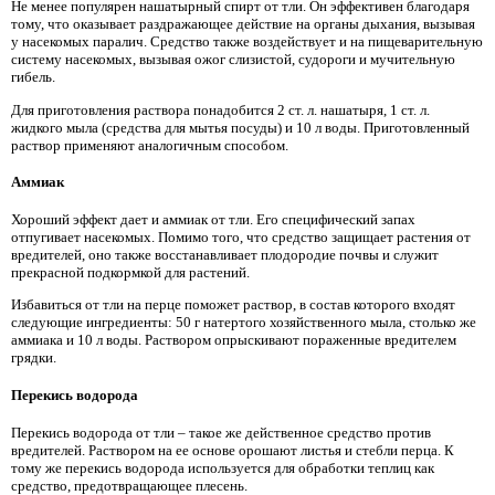
Не менее популярен нашатырный спирт от тли. Он эффективен благодаря
тому, что оказывает раздражающее действие на органы дыхания, вызывая
у насекомых паралич. Средство также воздействует и на пищеварительную
систему насекомых, вызывая ожог слизистой, судороги и мучительную
гибель.
Для приготовления раствора понадобится 2 ст. л. нашатыря, 1 ст. л.
жидкого мыла (средства для мытья посуды) и 10 л воды. Приготовленный
раствор применяют аналогичным способом.
Аммиак
Хороший эффект дает и аммиак от тли. Его специфический запах
отпугивает насекомых. Помимо того, что средство защищает растения от
вредителей, оно также восстанавливает плодородие почвы и служит
прекрасной подкормкой для растений.
Избавиться от тли на перце поможет раствор, в состав которого входят
следующие ингредиенты: 50 г натертого хозяйственного мыла, столько же
аммиака и 10 л воды. Раствором опрыскивают пораженные вредителем
грядки.
Перекись водорода
Перекись водорода от тли – такое же действенное средство против
вредителей. Раствором на ее основе орошают листья и стебли перца. К
тому же перекись водорода используется для обработки теплиц как
средство, предотвращающее плесень.