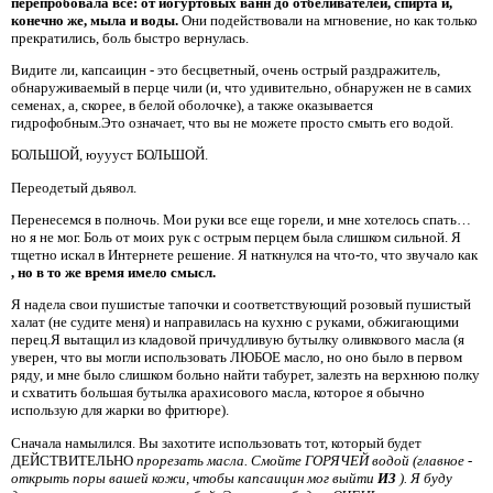
перепробовала все: от йогуртовых ванн до отбеливателей, спирта и,
конечно же, мыла и воды.
Они подействовали на мгновение, но как только
прекратились, боль быстро вернулась.
Видите ли, капсаицин - это бесцветный, очень острый раздражитель,
обнаруживаемый в перце чили (и, что удивительно, обнаружен не в самих
семенах, а, скорее, в белой оболочке), а также оказывается
гидрофобным.Это означает, что вы не можете просто смыть его водой.
БОЛЬШОЙ, юуууст БОЛЬШОЙ.
Переодетый дьявол.
Перенесемся в полночь. Мои руки все еще горели, и мне хотелось спать…
но я не мог. Боль от моих рук с острым перцем была слишком сильной. Я
тщетно искал в Интернете решение. Я наткнулся на что-то, что звучало как
, но в то же время имело смысл.
Я надела свои пушистые тапочки и соответствующий розовый пушистый
халат (не судите меня) и направилась на кухню с руками, обжигающими
перец.Я вытащил из кладовой причудливую бутылку оливкового масла (я
уверен, что вы могли использовать ЛЮБОЕ масло, но оно было в первом
ряду, и мне было слишком больно найти табурет, залезть на верхнюю полку
и схватить большая бутылка арахисового масла, которое я обычно
использую для жарки во фритюре).
Сначала намылился. Вы захотите использовать тот, который будет
ДЕЙСТВИТЕЛЬНО
прорезать масла. Смойте ГОРЯЧЕЙ водой (главное -
открыть поры вашей кожи, чтобы капсаицин мог выйти
ИЗ
).
Я буду