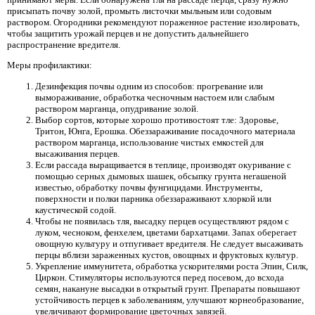
присыпать почву золой, промыть листочки мыльным или содовым
раствором. Огородники рекомендуют пораженное растение изолировать,
чтобы защитить урожай перцев и не допустить дальнейшего
распространение вредителя.
Меры профилактики:
Дезинфекция почвы одним из способов: прогревание или
вымораживание, обработка чесночным настоем или слабым
раствором марганца, опудривание золой.
Выбор сортов, которые хорошо противостоят тле: Здоровье,
Тритон, Юнга, Ерошка. Обеззараживание посадочного материала
раствором марганца, использование чистых емкостей для
высаживания перцев.
Если рассада выращивается в теплице, производят окуривание с
помощью серных дымовых шашек, обсыпку грунта негашеной
известью, обработку почвы фунгицидами. Инструменты,
поверхности и полки парника обеззараживают хлоркой или
каустической содой.
Чтобы не появилась тля, высадку перцев осуществляют рядом с
луком, чесноком, фенхелем, цветами бархатцами. Запах оберегает
овощную культуру и отпугивает вредителя. Не следует высаживать
перцы вблизи зараженных кустов, овощных и фруктовых культур.
Укрепление иммунитета, обработка ускорителями роста Эпин, Силк,
Циркон. Стимуляторы используются перед посевом, до всхода
семян, накануне высадки в открытый грунт. Препараты повышают
устойчивость перцев к заболеваниям, улучшают корнеобразование,
увеличивают формирование цветочных завязей.