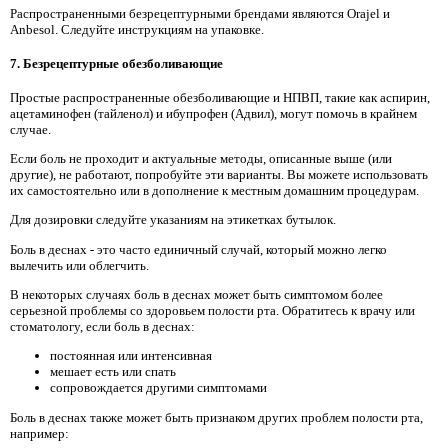
Распространенными безрецептурными брендами являются Orajel и
Anbesol. Следуйте инструкциям на упаковке.
7. Безрецептурные обезболивающие
Простые распространенные обезболивающие и НПВП, такие как аспирин,
ацетаминофен (тайленол) и ибупрофен (Адвил), могут помочь в крайнем
случае.
Если боль не проходит и актуальные методы, описанные выше (или
другие), не работают, попробуйте эти варианты. Вы можете использовать
их самостоятельно или в дополнение к местным домашним процедурам.
Для дозировки следуйте указаниям на этикетках бутылок.
Боль в деснах - это часто единичный случай, который можно легко
вылечить или облегчить.
В некоторых случаях боль в деснах может быть симптомом более
серьезной проблемы со здоровьем полости рта. Обратитесь к врачу или
стоматологу, если боль в деснах:
постоянная или интенсивная
мешает есть или спать
сопровождается другими симптомами
Боль в деснах также может быть признаком других проблем полости рта,
например: