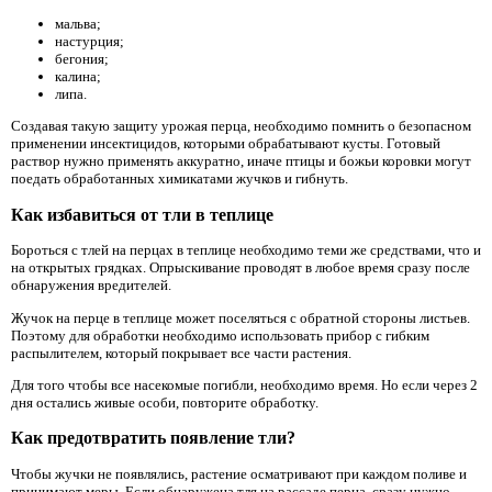
мальва;
настурция;
бегония;
калина;
липа.
Создавая такую защиту урожая перца, необходимо помнить о безопасном
применении инсектицидов, которыми обрабатывают кусты. Готовый
раствор нужно применять аккуратно, иначе птицы и божьи коровки могут
поедать обработанных химикатами жучков и гибнуть.
Как избавиться от тли в теплице
Бороться с тлей на перцах в теплице необходимо теми же средствами, что и
на открытых грядках. Опрыскивание проводят в любое время сразу после
обнаружения вредителей.
Жучок на перце в теплице может поселяться с обратной стороны листьев.
Поэтому для обработки необходимо использовать прибор с гибким
распылителем, который покрывает все части растения.
Для того чтобы все насекомые погибли, необходимо время. Но если через 2
дня остались живые особи, повторите обработку.
Как предотвратить появление тли?
Чтобы жучки не появлялись, растение осматривают при каждом поливе и
принимают меры. Если обнаружена тля на рассаде перца, сразу нужно