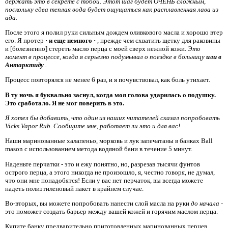
держать это в секрете с тобой. Этот шаг будет ОЧЕНЬ сложным,
поскольку едва теплая вода будет ощущаться как расплавленная лава из
ада.
После этого я полил руки сильным дождем оливкового масла и хорошо втер
его. Я протер
·
и еще немного
·
, прежде чем схватить щетку для раковины
и [болезненно] стереть масло перца с моей сверх нежной кожи.
Это
момент в процессе, когда я серьезно подумывал о поездке в больницу
или в
Антарктиду
.
Процесс повторялся не менее 6 раз, и я почувствовал, как боль утихает.
В ту ночь я буквально заснул, когда моя голова ударилась о подушку.
Это сработало. Я не мог поверить в это.
Я хотел бы добавить, что один из наших читателей сказал попробовать
Vicks Vapor Rub. Сообщите мне, работает ли это и для вас!
Наши маринованные халапеньо, морковь и лук запечатаны в банках Ball
mason с использованием метода водяной бани в течение 5 минут.
Наденьте перчатки - это и ежу понятно, но, разрезав тысячи фунтов
острого перца, а этого никогда не произошло, я, честно говоря, не думал,
что они мне понадобятся! Если у вас нет перчаток, вы всегда можете
надеть полиэтиленовый пакет в крайнем случае.
Во-вторых, вы можете попробовать нанести слой масла на руки
до начала
-
это поможет создать барьер между вашей кожей и горячим маслом перца.
Купите банку предварительно приготовленных маринованных перцев