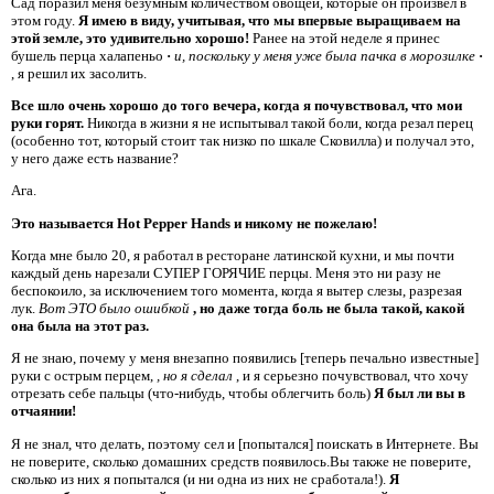
Сад поразил меня безумным количеством овощей, которые он произвел в
этом году.
Я имею в виду, учитывая, что мы впервые выращиваем на
этой земле, это удивительно хорошо!
Ранее на этой неделе я принес
бушель перца халапеньо
·
и, поскольку у меня уже была пачка в морозилке
·
, я решил их засолить.
Все шло очень хорошо до того вечера, когда я почувствовал, что мои
руки горят.
Никогда в жизни я не испытывал такой боли, когда резал перец
(особенно тот, который стоит так низко по шкале Сковилла) и получал это,
у него даже есть название?
Ага.
Это называется Hot Pepper Hands и никому не пожелаю!
Когда мне было 20, я работал в ресторане латинской кухни, и мы почти
каждый день нарезали СУПЕР ГОРЯЧИЕ перцы. Меня это ни разу не
беспокоило, за исключением того момента, когда я вытер слезы, разрезая
лук.
Вот ЭТО было ошибкой
, но даже тогда боль не была такой, какой
она была на этот раз.
Я не знаю, почему у меня внезапно появились [теперь печально известные]
руки с острым перцем,
, но я сделал
, и я серьезно почувствовал, что хочу
отрезать себе пальцы (что-нибудь, чтобы облегчить боль)
Я был ли вы в
отчаянии!
Я не знал, что делать, поэтому сел и [попытался] поискать в Интернете. Вы
не поверите, сколько домашних средств появилось.Вы также не поверите,
сколько из них я попытался (и ни одна из них не сработала!).
Я