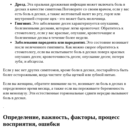
Дрозд.
Эта оральная дрожжевая инфекция может включать боль в
деснах в качестве симптома.Поговорите со своим врачом, если у вас
есть боль в деснах, а также желтоватый налет во рту, горле или
внутренней стороне щек - это может быть молочница.
Гингивит.
Это заболевание десен характеризуется опухшими,
болезненными деснами, которые легко кровоточат. Обратитесь к
стоматологу, если у вас красные, опухшие, кровоточащие и
болезненные десны в течение более недели.
Заболевания пародонта или пародонтит.
Это состояние возникает
после нелеченного гингивита. Как можно скорее обратитесь к
стоматологу, если вы испытываете боль в деснах поверх красных
опухших десен; кровоточивость десен; опускание десен; потеря
зуба; и абсцессы.
Если у вас нет других симптомов, кроме боли в деснах, постарайтесь быть
более осторожными, когда чистите зубы щеткой или зубной нитью.
Если вы женщина, обратите внимание на то, возникает ли боль в деснах в
определенное время месяца, а также если вы переживаете беременность
или менопаузу. Эти естественные гормональные сдвиги нередко вызывают
боль в деснах.
.
Определение, важность, факторы, процесс
восприятия, ошибки