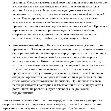
цветения. Мелкое насекомое зелёного цвета появляется на саженцах
в конце весны и начале лета, в это время растение находится в
активной фазе роста. За летние месяцы одна самка выводит
несколько потомств, которые высасывают соки из зелёных частей
перца. Инфицирование растения сложно заметить, поскольку
вначале тля появляется в небольшом количестве и селится
преимущественно в местах, где листья крепятся к стеблю. Признаки
заражения –неправильно развивающиеся бутоны и побеги,
сворачивание листьев, появление белого налета, истончение
листовой пластинки, ослабление и деформация стебля.
Комнатная или чёрная
. Насекомое, величина тельца которого не
превышает 0,3 мм, практически не заметно глазу. Расцветка может
быть различной, но на болгарском перце паразитируют в основном
насекомые с черной окраской. Поселяется с нижней стороны
листьев и на стволе. Питается соком молодых листьев, побегов,
которые богаты аминокислотами и углеводами. В передней части
тельца тли есть специальный хоботок, который позволяет
прокусывать толстую кожицу листьев и добывать сок. В первую
очередь поражаются наиболее крепкие сочные растения, на них
самка откладывает потомство на зимовку. При проколе листьев
перца развивается бактериоз, вызывающий гниение, нарушается
рост и питание растения. Куст погибает еще до начала
плодоношения.
Это насекомое селится не только на перце, но и на многих культурах на
огороде. Оно может поражать розы, капусту, томаты. На ранних этапах
заражения используются химические методы обработки, которые