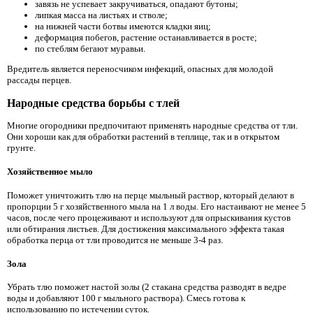
завязь не успевает закручиваться, опадают бутоны;
липкая масса на листьях и стволе;
на нижней части ботвы имеются кладки яиц;
деформация побегов, растение останавливается в росте;
по стеблям бегают муравьи.
Вредитель является переносчиком инфекций, опасных для молодой
рассады перцев.
Народные средства борьбы с тлей
Многие огородники предпочитают применять народные средства от тли.
Они хороши как для обработки растений в теплице, так и в открытом
грунте.
Хозяйственное мыло
Поможет уничтожить тлю на перце мыльный раствор, который делают в
пропорции 5 г хозяйственного мыла на 1 л воды. Его настаивают не менее 5
часов, после чего процеживают и используют для опрыскивания кустов
или обтирания листьев. Для достижения максимального эффекта такая
обработка перца от тли проводится не меньше 3-4 раз.
Зола
Убрать тлю поможет настой золы (2 стакана средства разводят в ведре
воды и добавляют 100 г мыльного раствора). Смесь готова к
использованию по истечении суток.