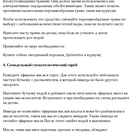
(болеутоляющими) травами. Они долгое время использовались как
альтернативные пероральные обезболивающие. Также может помочь
противовоспалительная порошкообразная трава, такая как куркума.
Чтобы использовать это средство, смешайте порошкообразные травы по
выбору с небольшим количеством теплой воды, пока не получите пасту.
Нанесите пасту прямо на десны, пока боль не утихнет, а затем
прополощите рот водой.
Применяйте по мере необходимости.
Купите сейчас гвоздичный порошок,
Spilanthes
и куркуму.
4. Самодельный стоматологический спрей
Разведите эфирные масла в спрее. Для этого используйте небольшую
чистую бутылку с распылителем, в которой никогда не было другого
продукта.
Наполните бутылку водой и добавьте около пяти капель эфирных масел на
унцию масла-носителя. Встряхните и при необходимости слегка распылите
на десны.
Никогда не позволяйте эфирным маслам касаться кожи без разбавления в
масле-носителе, таком как масло сладкого миндаля. Также никогда не
глотайте эфирные масла.После этого смойте водой и выплюньте.
Масла, такие как мята перечная, орегано и гвоздика, обладают