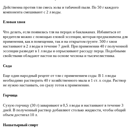
Действенна против тли смесь золы и табачной пыли. По 50 г каждого
компонента смешивают с 2 л воды.
Еловая хвоя
Что делать, если появилась тля на перцах и баклажанах. Избавиться от
вредителя можно с помощью еловой эссенции, которая предназначена для
применения, как в помещении, так и на открытом грунте. 500 г хвои
настаивают в 2 л воды в течение 7 дней. При применении 40 г полученной
эссенции разводят в 1 л воды и опрыскивают рассаду перца. Подобными
свойствами обладают настои на основе чеснока и тысячелистника.
Сода
Еще один народный рецепт от тли с применением соды. В 1 л воды
необходимо растворить 40 г хозяйственного мыла и 1 ст. л. соды. Раствор
не нужно настаивать, он сразу готов к применению.
Горчица
Сухую горчицу (30 г) заваривают в 0,5 л воды и настаивают в течение 3
дней. В полученный раствор добавляют столько жидкости, чтобы общий
объем достигал 10 л.
Нашатырный спирт