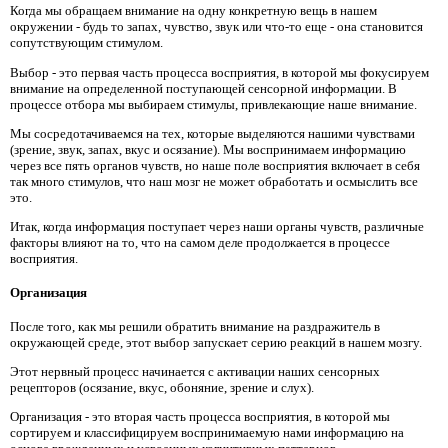
Когда мы обращаем внимание на одну конкретную вещь в нашем
окружении - будь то запах, чувство, звук или что-то еще - она ​​становится
сопутствующим стимулом.
Выбор - это первая часть процесса восприятия, в которой мы фокусируем
внимание на определенной поступающей сенсорной информации. В
процессе отбора мы выбираем стимулы, привлекающие наше внимание.
Мы сосредотачиваемся на тех, которые выделяются нашими чувствами
(зрение, звук, запах, вкус и осязание). Мы воспринимаем информацию
через все пять органов чувств, но наше поле восприятия включает в себя
так много стимулов, что наш мозг не может обработать и осмыслить все
это.
Итак, когда информация поступает через наши органы чувств, различные
факторы влияют на то, что на самом деле продолжается в процессе
восприятия.
Организация
После того, как мы решили обратить внимание на раздражитель в
окружающей среде, этот выбор запускает серию реакций в нашем мозгу.
Этот нервный процесс начинается с активации наших сенсорных
рецепторов (осязание, вкус, обоняние, зрение и слух).
Организация - это вторая часть процесса восприятия, в которой мы
сортируем и классифицируем воспринимаемую нами информацию на