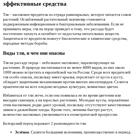
эффективные средства
Тля – насекомое-вредитель из отряда равнокрылых, которое питается соком
растений. Ослабленный растительный экземпляр становится
подверженным инфекционным и бактериальным заболеваниям. Если не
принимать меры, тля на перце приведет к тому, что рассада будет
постепенно чахнуть и погибнет от недостатка питательных веществ.
Защититься от вредителя помогут биологические и химические средства,
народные методы борьбы.
Виды тли, и чем они опасны
Тля на рассаде перца – небольшое насекомое, паразитирующее на
растениях. В природе насчитывается не менее 4000 видов, из них около
1000 можно встретить в европейской части России. Среди всех вредителей
тля особо опасна, поскольку имеет крылья, перелетает от куста к кусту,
обладает защитными механизмами против многих инсектицидов. Селится
практически на всех плодово-ягодных культурах, комнатных цветах.
Избавиться от тли легче, если она появилась не во время цветения или
высадки саженцев, а на взрослых растениях. Молодые кусты, поражённые
этим насекомым, редко дают урожай, поскольку отсутствуют качественные
завязи и дальнейшие плоды. Кроме того, личинки быстро растут,
количество насекомых увеличивается в геометрической прогрессии.
Болгарский перец поражает 2 разновидности тли:
Зелёная
. Силится большими колониями, преимущественно в период