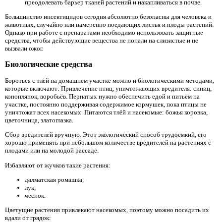
преодолевать барьер тканей растений и накапливаться в почве.
Большинство инсектицидов сегодня абсолютно безопасны для человека и
животных, случайно или намеренно поедающих листья и плоды растений.
Однако при работе с препаратами необходимо использовать защитные
средства, чтобы действующие вещества не попали на слизистые и не
вызвали ожог.
Биологические средства
Бороться с тлёй на домашнем участке можно и биологическими методами,
которые включают: Привлечение птиц, уничтожающих вредителя: синиц,
коноплянок, воробьёв. Пернатых нужно обеспечить едой и питьём на
участке, постоянно поддерживая содержимое кормушек, пока птицы не
уничтожат всех насекомых. Питаются тлёй и насекомые: божья коровка,
цветочница, златоглазка.
Сбор вредителей вручную. Этот экологический способ трудоёмкий, его
хорошо применять при небольшом количестве вредителей на растениях с
плодами или на молодой рассаде.
Избавляют от жучков такие растения:
далматская ромашка;
лук;
чеснок.
Цветущие растения привлекают насекомых, поэтому можно посадить их
вдали от грядок: