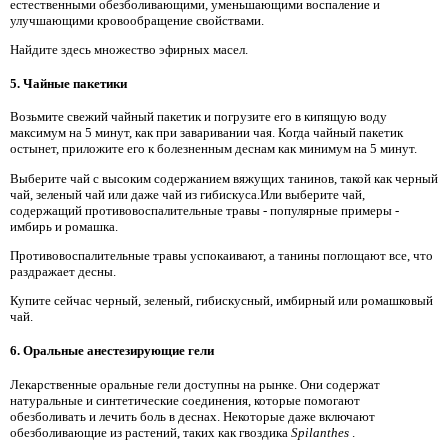
естественными обезболивающими, уменьшающими воспаление и
улучшающими кровообращение свойствами.
Найдите здесь множество эфирных масел.
5. Чайные пакетики
Возьмите свежий чайный пакетик и погрузите его в кипящую воду
максимум на 5 минут, как при заваривании чая. Когда чайный пакетик
остынет, приложите его к болезненным деснам как минимум на 5 минут.
Выберите чай с высоким содержанием вяжущих танинов, такой как черный
чай, зеленый чай или даже чай из гибискуса.Или выберите чай,
содержащий противовоспалительные травы - популярные примеры -
имбирь и ромашка.
Противовоспалительные травы успокаивают, а танины поглощают все, что
раздражает десны.
Купите сейчас черный, зеленый, гибискусный, имбирный или ромашковый
чай.
6. Оральные анестезирующие гели
Лекарственные оральные гели доступны на рынке. Они содержат
натуральные и синтетические соединения, которые помогают
обезболивать и лечить боль в деснах. Некоторые даже включают
обезболивающие из растений, таких как гвоздика
Spilanthes
.