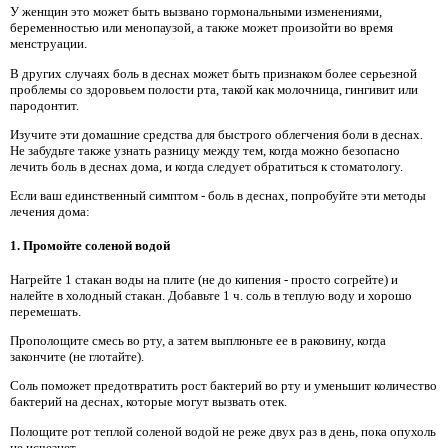
У женщин это может быть вызвано гормональными изменениями,
беременностью или менопаузой, а также может произойти во время
менструации.
В других случаях боль в деснах может быть признаком более серьезной
проблемы со здоровьем полости рта, такой как молочница, гингивит или
пародонтит.
Изучите эти домашние средства для быстрого облегчения боли в деснах.
Не забудьте также узнать разницу между тем, когда можно безопасно
лечить боль в деснах дома, и когда следует обратиться к стоматологу.
Если ваш единственный симптом - боль в деснах, попробуйте эти методы
лечения дома:
1. Промойте соленой водой
Нагрейте 1 стакан воды на плите (не до кипения - просто согрейте) и
налейте в холодный стакан. Добавьте 1 ч. соль в теплую воду и хорошо
перемешать.
Прополощите смесь во рту, а затем выплюньте ее в раковину, когда
закончите (не глотайте).
Соль поможет предотвратить рост бактерий во рту и уменьшит количество
бактерий на деснах, которые могут вызвать отек.
Полощите рот теплой соленой водой не реже двух раз в день, пока опухоль
не исчезнет.