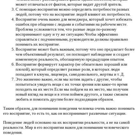
может отличаться от фактов, которые видит другой зритель.
С помощью восприятия можно определить потребности разных
людей, потому что на восприятие людей влияют их потребности.
Восприятие очень важно для менеджера, который хочет избежать
ошибок при общении с людьми и событиями на рабочем месте.
Проблема усложняется тем, что разные люди по-разному
воспринимают одну и ту же ситуацию.Чтобы эффективно
справляться с подчиненными, руководители должны правильно
понимать их восприятие.
Восприятие может быть важным, потому что оно предлагает более
чем объективный результат; он поглощает наблюдение и создает
измененную реальность, обогащенную предыдущим опытом.
Восприятие формирует характер (не обязательно хороший или
плохой), который определяет разные роли, в которых люди
попадают в клоуна, лицемера, самодовольного, жертвы и т. Д.
Это жизненно важно, если мы хотим ладить с другие, чтобы
попытаться увидеть вещи с их точки зрения или какое-то время
походить на их месте.Если мы пойдем на их место, мы получим
новый взгляд на вещи и в этом поймем другого, а также сможем
любить и помогать другим более подходящим образом.
Таким образом, для понимания поведения человека очень важно понимать
его восприятие, то есть то, как он воспринимает различные ситуации.
Поведение людей основано на их восприятии реальности, а не на самой
реальности. Мир в его восприятии важен для понимания человеческого
поведения.