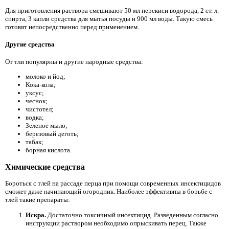
Для приготовления раствора смешивают 50 мл перекиси водорода, 2 ст. л.
спирта, 3 капли средства для мытья посуды и 900 мл воды. Такую смесь
готовят непосредственно перед применением.
Другие средства
От тли популярны и другие народные средства:
молоко и йод;
Кока-кола;
уксус;
чеснок;
чистотел;
водка;
Зеленое мыло;
березовый деготь;
табак;
борная кислота.
Химические средства
Бороться с тлей на рассаде перца при помощи современных инсектицидов
сможет даже начинающий огородник. Наиболее эффективны в борьбе с
тлей такие препараты:
Искра.
Достаточно токсичный инсектицид. Разведенным согласно
инструкции раствором необходимо опрыскивать перец. Также