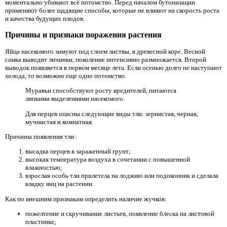
моментально убивают всё потомство. Перед началом бутонизации
применяют более щадящие способы, которые не влияют на скорость роста
и качества будущих плодов.
Причины и признаки поражения растения
Яйца насекомого зимуют под слоем листвы, в древесной коре. Весной
самка выводит личинки, поколение интенсивно размножается. Второй
выводок появляется в первом месяце лета. Если осенью долго не наступают
холода, то возможно еще одно потомство.
Муравьи способствуют росту вредителей, питаются
липкими выделениями насекомого.
Для перцев опасны следующие виды тли: зернистая, черная,
мучнистая и комнатная.
Причины появления тли:
высадка перцев в зараженный грунт;
высокая температура воздуха в сочетании с повышенной
влажностью;
взрослая особь тли прилетела на лоджию или подоконник и сделала
кладку яиц на растении.
Как по внешним признакам определить наличие жучков:
пожелтение и скручивание листьев, появление блеска на листовой
пластинке;