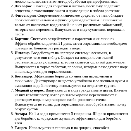
можно использовать этот метод обработки для профилактики.
Дихлофос
. Опасен для соцветий и листьев, поскольку содержит
вещества, оставляющие ожоги и приводящие к гибели растения.
Фитоспорин
. Современное химическое средство от тли, обладает
противобактериальным и фунгицидным действием. Защищает не
только от насекомых-вредителей, но и от различных заболеваний,
которые они переносят. Выпускается в виде суспензии, порошка и
пасты.
Кортлис
. Системно воздействует на паразитов и их личинок.
Эффект обработки длится 21 день, затем опрыскивание необходимо
повторить. Концентрат разводят в воде.
Интавир
. Воздействует на нервную систему насекомых, в
результате чего они гибнут. Создает на поверхности тканей
растения защитную пленку, которая является ядовитой для жучков.
Выпускается в форме таблеток, порошка, которые разводятся в воде
и используются для опрыскивания.
Командор
. Эффективно борется со многими насекомыми и
личинками. Действующее вещество устойчиво к солнечным лучам и
смыванию водой, поэтому используется на открытом грунте.
Медный купорос
. Выпускается в виде гранул синего цвета. Вначале
из них готовят пасту, которую затем хорошо перемешивают с
раствором воды и марганцовки слабо-розового оттенка.
Используется не только для опрыскивания, им обрабатывают почву
вокруг кустов.
Актара
. На 1 л воды применяется 5 г порошка. Широко применяется
для борьбы с колорадским жуком, но эффективен и для борьбы с
тлей.
Танрек
. Используется в теплицах и на грядках, способен