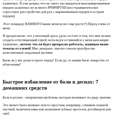
халапеньо. Я уже решил, что не смогу наслаждаться консервированным
перцем халапеньо из-за моего PPHPHPTSD (посттравматическое
стрессовое расстройство для рук с маринованным перцем и острым
перцем).
Этот помидор НАМНОГО выше меня (и все еще растет!) Перец слева от
меня.
Я предполагаю, что усвоенный здесь урок состоит в том, что мне нужно
создать отпугивающий спрей, используя оставшийся у меня капсаицин
халапеньо
, потому что он будет прекрасно работать, защищая наши
томаты от оленей!
Мне, наверное, также стоит приобрести
качественный защитный костюм.
Были ли у вас руки острого перца? Если да, то каким было лекарство от
облегчения?
.
Быстрое избавление от боли в деснах: 7
домашних средств
Боль в деснах - неприятная проблема, которая возникает по ряду причин.
Это может быть вызвано чем-то простым, например, слишком сильной
чисткой, наличием язвы или ношением зубных протезов, ретейнеров или
скоб.