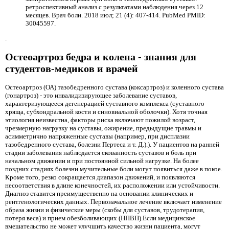
ретроспективный анализ с результатами наблюдения через 12
месяцев. Врач боли. 2018 июл; 21 (4): 407-414. PubMed PMID:
30045597.
.
Остеоартроз бедра и колена - знания для
студентов-медиков и врачей
Остеоартроз (ОА) тазобедренного сустава (коксартроз) и коленного сустава
(гонартроз) - это инвалидизирующее заболевание суставов,
характеризующееся дегенерацией суставного комплекса (суставного
хряща, субхондральной кости и синовиальной оболочки). Хотя точная
этиология неизвестна, факторы риска включают пожилой возраст,
чрезмерную нагрузку на суставы, ожирение, предыдущие травмы и
асимметрично напряженные суставы (например, при дисплазии
тазобедренного сустава, болезни Пертеса и т. Д.).). У пациентов на ранней
стадии заболевания наблюдается скованность суставов и боль при
начальном движении и при постоянной сильной нагрузке. На более
поздних стадиях болезни мучительные боли могут появиться даже в покое.
Кроме того, резко сокращается диапазон движений, и появляются
несоответствия в длине конечностей, их расположении или устойчивости.
Диагноз ставится преимущественно на основании клинических и
рентгенологических данных. Первоначальное лечение включает изменение
образа жизни и физические меры (скобы для суставов, трудотерапия,
потеря веса) и прием обезболивающих (НПВП).Если медицинское
вмешательство не может улучшить качество жизни пациента, могут