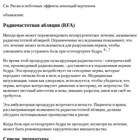
См. Риски и побочные эффекты инъекций кортизона
объявление
Радиочастотная абляция (RFA)
Иногда врач может порекомендовать нехирургическое лечение, называемое
радиочастотной абляцией. Ограниченные исследования показывают, что
это лечение может использоваться для разрушения нервов, чтобы
6
,
7
уменьшить или устранить боль при остеоартрите бедра.
Во время этой процедуры пульсирующая радиочастота - электрический
ток, производимый радиоволнами, - доставляется к пораженным нервам
бедра. Эта процедура воздействует на сенсорные нервы, которые
передают сигналы боли в мозг, и разрушают их. Медицинская
визуализация, такая как ультразвук, используется, чтобы убедиться, что
нервы, которые контролируют движение и моторику, не затронуты. Он
включает местный анестетик и иглы; никаких разрезов, швов или скоб не
требуется.
Эта амбулаторная процедура встречается нечасто. Пациенты и врачи,
рассматривающие возможность радиочастотной абляции, должны
обсудить потенциальные преимущества и риски.
Когда боль при остеоартрите бедра не проходит, несмотря на лечение,
может быть рекомендовано хирургическое вмешательство.
Список литературы