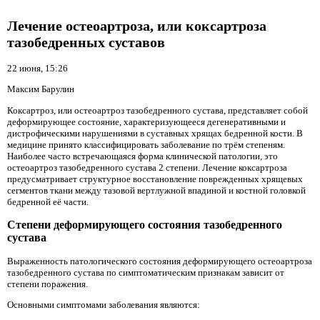
Лечение остеоартроза, или коксартроза
тазобедренных суставов
22 июня, 15:26
Максим Барулин
Коксартроз, или остеоартроз тазобедренного сустава, представляет собой
деформирующее состояние, характеризующееся дегенеративными и
дистрофическими нарушениями в суставных хрящах бедренной кости. В
медицине принято классифицировать заболевание по трём степеням.
Наиболее часто встречающаяся форма клинической патологии, это
остеоартроз тазобедренного сустава 2 степени. Лечение коксартроза
предусматривает структурное восстановление поврежденных хрящевых
сегментов ткани между тазовой вертлужной впадиной и костной головкой
бедренной её части.
Степени деформирующего состояния тазобедренного
сустава
Выраженность патологического состояния деформирующего остеоартроза
тазобедренного сустава по симптоматическим признакам зависит от
степени поражения.
Основными симптомами заболевания являются: