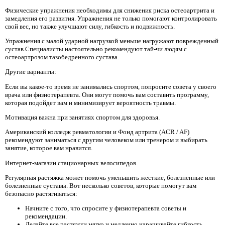
Физические упражнения необходимы для снижения риска остеоартрита и
замедления его развития. Упражнения не только помогают контролировать
свой вес, но также улучшают силу, гибкость и подвижность.
Упражнения с малой ударной нагрузкой меньше нагружают поврежденный
сустав.Специалисты настоятельно рекомендуют тай-чи людям с
остеоартрозом тазобедренного сустава.
Другие варианты:
Если вы какое-то время не занимались спортом, попросите совета у своего
врача или физиотерапевта. Они могут помочь вам составить программу,
которая подойдет вам и минимизирует вероятность травмы.
Мотивация важна при занятиях спортом для здоровья.
Американский колледж ревматологии и Фонд артрита (ACR / AF)
рекомендуют заниматься с другим человеком или тренером и выбирать
занятие, которое вам нравится.
Интернет-магазин стационарных велосипедов.
Регулярная растяжка может помочь уменьшить жесткие, болезненные или
болезненные суставы. Вот несколько советов, которые помогут вам
безопасно растягиваться:
Начните с того, что спросите у физиотерапевта советы и
рекомендации.
Делайте все растяжки мягко и медленно наращивайте гибкость.