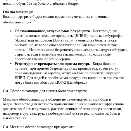
носки и обувь без глубокого сгибания в бедре.
Обезболивающие
Боль при артрите бедра можно временно уменьшить с помощью
2
обезболивающих.
Обезболивающие, отпускаемые без рецепта
. Нестероидные
противовоспалительные препараты (НПВП), такие как ибупрофен
(Адвил) или напроксен (Алив), могут уменьшить боль, а также
воспаление, которое способствует боли.Ацетаминофен не так
полезен. Использование безрецептурных лекарств следует обсудить
с врачом, если в анамнезе есть язвы, желудочно-кишечные
расстройства или болезни сердца.
Рецептурные препараты для приема внутрь
. Когда боль не
исчезает при приеме безрецептурных препаратов, врачи могут
порекомендовать лекарства, отпускаемые по рецепту, например
НПВП. Для людей с проблемами желудочно-кишечного тракта это
могут быть ингибиторы ЦОГ-2 (Целебрекс).
См. Обезболивающие для снятия боли при артрите
Местные обезболивающие обычно не рекомендуются при боли в
бедре.Лекарства для местного применения обычно наиболее эффективны
для лечения боли в суставах, расположенных вблизи поверхности кожи,
например в суставах рук; тазобедренный сустав расположен глубоко в
мягких тканях.
См. Местное обезболивающее при артрите