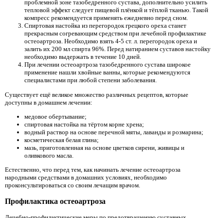
проблемной зоне тазобедренного сустава, дополнительно усилить
тепловой эффект следует пищевой плёнкой и тёплой тканью. Такой
компресс рекомендуется применять ежедневно перед сном.
Спиртовая настойка из перегородок грецкого ореха станет
прекрасным согревающим средством при лечебной профилактике
остеоартроза. Необходимо взять 4-5 ст. л. перегородок ореха и
залить их 200 мл спирта 96%. Перед натиранием суставов настойку
необходимо выдержать в течение 10 дней.
При лечении остеоартроза тазобедренного сустава широкое
применение нашли хвойные ванны, которые рекомендуются
специалистами при любой степени заболевания.
Существует ещё великое множество различных рецептов, которые
доступны в домашнем лечении:
медовое обертывание;
спиртовая настойка на тёртом корне хрена;
водный раствор на основе перечной мяты, лаванды и розмарина;
косметическая белая глина;
мазь, приготовленная на основе цветков сирени, живицы и
оливкового масла.
Естественно, что перед тем, как начинать лечение остеоартроза
народными средствами в домашних условиях, необходимо
проконсультироваться со своим лечащим врачом.
Профилактика остеоартроза
Лечебно-профилактические меры по предотвращению суставных