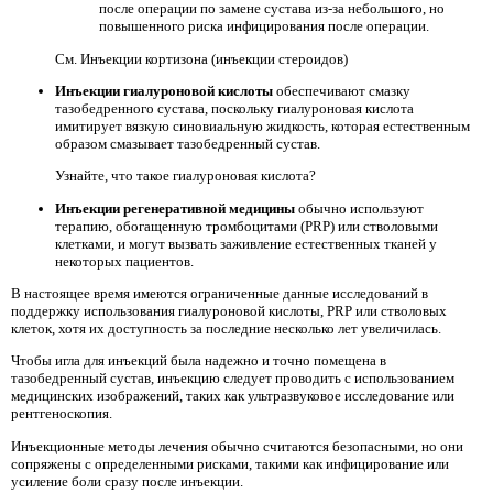
после операции по замене сустава из-за небольшого, но
повышенного риска инфицирования после операции.
См. Инъекции кортизона (инъекции стероидов)
Инъекции гиалуроновой кислоты
обеспечивают смазку
тазобедренного сустава, поскольку гиалуроновая кислота
имитирует вязкую синовиальную жидкость, которая естественным
образом смазывает тазобедренный сустав.
Узнайте, что такое гиалуроновая кислота?
Инъекции регенеративной медицины
обычно используют
терапию, обогащенную тромбоцитами (PRP) или стволовыми
клетками, и могут вызвать заживление естественных тканей у
некоторых пациентов.
В настоящее время имеются ограниченные данные исследований в
поддержку использования гиалуроновой кислоты, PRP или стволовых
клеток, хотя их доступность за последние несколько лет увеличилась.
Чтобы игла для инъекций была надежно и точно помещена в
тазобедренный сустав, инъекцию следует проводить с использованием
медицинских изображений, таких как ультразвуковое исследование или
рентгеноскопия.
Инъекционные методы лечения обычно считаются безопасными, но они
сопряжены с определенными рисками, такими как инфицирование или
усиление боли сразу после инъекции.