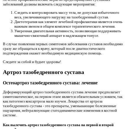
заболеваний должны включать следующие мероприятия:
Следить и контролировать массу тела, не допуская избыточного
веса, увеличивающего нагрузку на тазобедренный сустав.
Диетотерапия как элемент лечебной профилактики является очень
важным звеном в общем комплексе терапевтического лечения.
Умеренная двигательная активность, позволяющая поддерживать
мышечно-связочный аппарат в надлежащем тонусе.
В случае появления первых симптомов заболевания суставов необходимо
сразу же обращаться к врачу, который после диагностического
подтверждения окажет необходимую медицинскую помощь.
Следите за собой и будьте здоровы!
Артроз тазобедренного сустава
Остеоартроз тазобедренного сустава: лечение
Деформирующий артроз тазобедренного сустава лечение предполагает
симптоматическое, на первом этапе является обязательным условием, так
как патогенез коксартроза мало изучен. Лекарства от артроза
тазобедренного сустава - это препараты, уменьшающие болезненные
ощущения, нейтрализующие статодинамические изменения в костной
системе.
Как вылечить артроз тазобедренного сустава на первой и второй