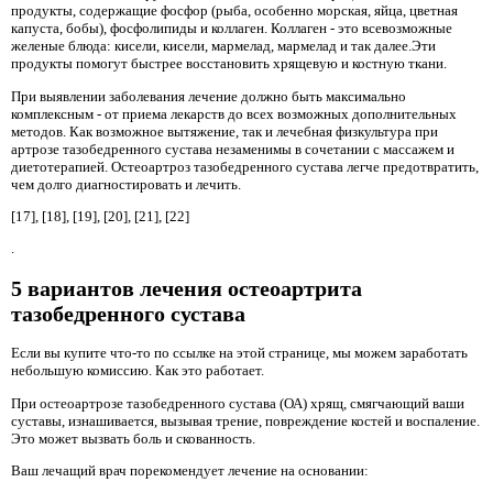
продукты, содержащие фосфор (рыба, особенно морская, яйца, цветная
капуста, бобы), фосфолипиды и коллаген. Коллаген - это всевозможные
желеные блюда: кисели, кисели, мармелад, мармелад и так далее.Эти
продукты помогут быстрее восстановить хрящевую и костную ткани.
При выявлении заболевания лечение должно быть максимально
комплексным - от приема лекарств до всех возможных дополнительных
методов. Как возможное вытяжение, так и лечебная физкультура при
артрозе тазобедренного сустава незаменимы в сочетании с массажем и
диетотерапией. Остеоартроз тазобедренного сустава легче предотвратить,
чем долго диагностировать и лечить.
[17], [18], [19], [20], [21], [22]
.
5 вариантов лечения остеоартрита
тазобедренного сустава
Если вы купите что-то по ссылке на этой странице, мы можем заработать
небольшую комиссию. Как это работает.
При остеоартрозе тазобедренного сустава (ОА) хрящ, смягчающий ваши
суставы, изнашивается, вызывая трение, повреждение костей и воспаление.
Это может вызвать боль и скованность.
Ваш лечащий врач порекомендует лечение на основании: