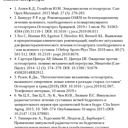
1. Аллен К.Д., Голайтли Ю.М. Эпидемиология остеоартроза: Curr
Open Rheumatol. 2015 Май: 27 (3): 276-283.
2. Баннуру Р. Р. и др. Рекомендации OARSI по безоперационному
лечению коленного, тазобедренного и полиартикулярного
остеоартрита.Остеоартроз Хрящевой. 2019 г. 3 июля. Pii: S1063-
4584 (19) 31116-1. DOI: 10.1016 / j.joca.2019.06.011.
3.Teo C, Hinman RS, Egerton T, Dziedzic KS, Bennell KL. Выявление
и приоритизация клинических рекомендаций, наиболее актуальных
для физиотерапевтического лечения остеоартрита тазобедренного и
/ или коленного суставов. J Orthop Sports Phys Ther. 2019 июл; 49 (7):
501-512. DOI: 10.2519 / jospt.2019.8676.
4. Сартори-Цинтра АР, Айкава П., Цинтра DE. Ожирение против
остеоартрита: помимо механической перегрузки.Эйнштейн (Сан-
Паулу). 2014. 12 (3): 374–379. DOI: 10.1590 / S1679-
45082014RB2912.
5. Розен, К.Дж., "Патогенетические механизмы остеоартрита,
вызванного ожирением: новые ключи к разгадке старых суставов".
Остеоартрит и хрящ (2019), DOI: 10.1016 / j.joca.2019.02.007;
Телефонное интервью, 10 июня 2019 г.
6. Чи Ц.Л., Лян Ц.Л., Лу К., Чен Ю.В., Лилианг П.С. Импульсное
радиочастотное лечение суставных ветвей бедренного и
запирательного нервов при хронической боли в бедре. Clin Interv
Aging. 2015; 10: 569–574. Опубликовано 16 марта 2015 г.DOI:
10.2147 / CIA.S79961.
7. Тиннирелло А., Тодескини М., Пецзола Д., Барбьери С.
Применение импульсной радиочастоты на бедренном и
запирательном нервах при боли в тазобедренных суставах: