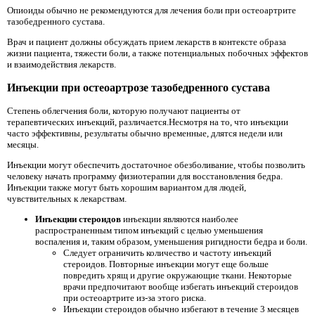
Опиоиды обычно не рекомендуются для лечения боли при остеоартрите
тазобедренного сустава.
Врач и пациент должны обсуждать прием лекарств в контексте образа
жизни пациента, тяжести боли, а также потенциальных побочных эффектов
и взаимодействия лекарств.
Инъекции при остеоартрозе тазобедренного сустава
Степень облегчения боли, которую получают пациенты от
терапевтических инъекций, различается.Несмотря на то, что инъекции
часто эффективны, результаты обычно временные, длятся недели или
месяцы.
Инъекции могут обеспечить достаточное обезболивание, чтобы позволить
человеку начать программу физиотерапии для восстановления бедра.
Инъекции также могут быть хорошим вариантом для людей,
чувствительных к лекарствам.
Инъекции стероидов
инъекции являются наиболее
распространенным типом инъекций с целью уменьшения
воспаления и, таким образом, уменьшения ригидности бедра и боли.
Следует ограничить количество и частоту инъекций
стероидов. Повторные инъекции могут еще больше
повредить хрящ и другие окружающие ткани. Некоторые
врачи предпочитают вообще избегать инъекций стероидов
при остеоартрите из-за этого риска.
Инъекции стероидов обычно избегают в течение 3 месяцев