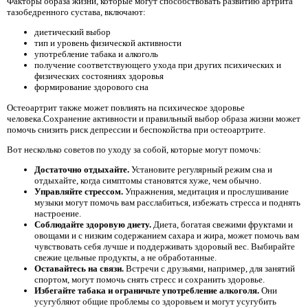
Факторы образа жизни, которые могут способствовать развитию артрита
тазобедренного сустава, включают:
диетический выбор
тип и уровень физической активности
употребление табака и алкоголь
получение соответствующего ухода при других психических и
физических состояниях здоровья
формирование здорового сна
Остеоартрит также может повлиять на психическое здоровье
человека.Сохранение активности и правильный выбор образа жизни может
помочь снизить риск депрессии и беспокойства при остеоартрите.
Вот несколько советов по уходу за собой, которые могут помочь:
Достаточно отдыхайте.
Установите регулярный режим сна и
отдыхайте, когда симптомы становятся хуже, чем обычно.
Управляйте стрессом.
Упражнения, медитация и прослушивание
музыки могут помочь вам расслабиться, избежать стресса и поднять
настроение.
Соблюдайте здоровую диету.
Диета, богатая свежими фруктами и
овощами и с низким содержанием сахара и жира, может помочь вам
чувствовать себя лучше и поддерживать здоровый вес. Выбирайте
свежие цельные продукты, а не обработанные.
Оставайтесь на связи.
Встречи с друзьями, например, для занятий
спортом, могут помочь снять стресс и сохранить здоровье.
Избегайте табака и ограничьте употребление алкоголя.
Они
усугубляют общие проблемы со здоровьем и могут усугубить