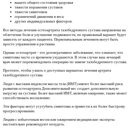
вашего общего состояния здоровья
тяжести поражения суставов
тяжести симптомов
ограничений движения и веса
других индивидуальных факторов.
Все методы лечения остеоартрита тазобедренного сустава направлены на
облегчение боли и улучшение подвижности, но правильный вариант будет
зависеть от каждого пациента. Первоначальным лечением могут быть
просто упражнения и растяжка.
Однако остеоартрит - это дегенеративное заболевание, что означает, что
симптомы часто со временем ухудшаются. В этом случае ваш лечащий
врач может порекомендовать операцию по замене тазобедренного сустава.
Прочтите, чтобы узнать о доступных вариантах лечения артрита
тазобедренного сустава.
Люди с высоким индексом массы тела (ИМТ) имеют более высокий риск
развития остеоартрита.Дополнительный вес создает дополнительную
нагрузку на суставы. Более высокий ИМТ, включая ожирение, также может
способствовать воспалению.
Эти факторы могут усугубить симптомы и привести к их более быстрому
прогрессированию.
Людям с избыточным весом или ожирением медицинские эксперты
настоятельно рекомендуют похудеть.