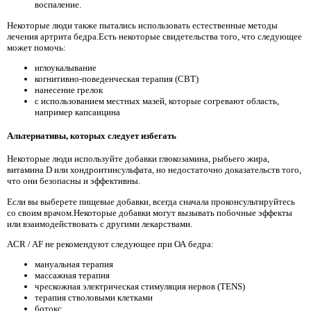
воспаление.
Некоторые люди также пытались использовать естественные методы
лечения артрита бедра.Есть некоторые свидетельства того, что следующее
может помочь:
иглоукалывание
когнитивно-поведенческая терапия (CBT)
нанесение грелок
с использованием местных мазей, которые согревают область,
например капсаицина
Альтернативы, которых следует избегать
Некоторые люди используйте добавки глюкозамина, рыбьего жира,
витамина D или хондроитинсульфата, но недостаточно доказательств того,
что они безопасны и эффективны.
Если вы выберете пищевые добавки, всегда сначала проконсультируйтесь
со своим врачом.Некоторые добавки могут вызывать побочные эффекты
или взаимодействовать с другими лекарствами.
ACR / AF не рекомендуют следующее при ОА бедра:
мануальная терапия
массажная терапия
чрескожная электрическая стимуляция нервов (TENS)
терапия стволовыми клетками
ботокс