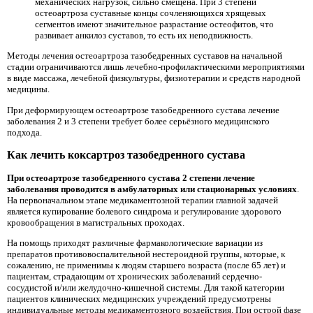
механических нагрузок, сильно смещена. При 3 степени
остеоартроза суставные концы сочленяющихся хрящевых
сегментов имеют значительное разрастание остеофитов, что
развивает анкилоз суставов, то есть их неподвижность.
Методы лечения остеоартроза тазобедренных суставов на начальной
стадии ограничиваются лишь лечебно-профилактическими мероприятиями
в виде массажа, лечебной физкультуры, физиотерапии и средств народной
медицины.
При деформирующем остеоартрозе тазобедренного сустава лечение
заболевания 2 и 3 степени требует более серьёзного медицинского
подхода.
Как лечить коксартроз тазобедренного сустава
При остеоартрозе тазобедренного сустава 2 степени лечение
заболевания проводится в амбулаторных или стационарных условиях
.
На первоначальном этапе медикаментозной терапии главной задачей
является купирование болевого синдрома и регулирование здорового
кровообращения в магистральных проходах.
На помощь приходят различные фармакологические вариации из
препаратов противовоспалительной нестероидной группы, которые, к
сожалению, не применимы к людям старшего возраста (после 65 лет) и
пациентам, страдающим от хронических заболеваний сердечно-
сосудистой и/или желудочно-кишечной системы. Для такой категории
пациентов клинических медицинских учреждений предусмотрены
индивидуальные методы медикаментозного воздействия. При острой фазе