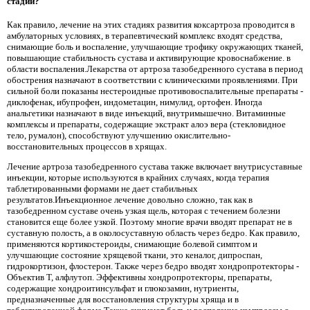
стадии?
Как правило, лечение на этих стадиях развития коксартроза проводится в
амбулаторных условиях, в терапевтический комплекс входят средства,
снимающие боль и воспаление, улучшающие трофику окружающих тканей,
повышающие стабильность сустава и активирующие кровоснабжение. в
области воспаления.Лекарства от артроза тазобедренного сустава в период
обострения назначают в соответствии с клиническими проявлениями. При
сильной боли показаны нестероидные противовоспалительные препараты -
диклофенак, ибупрофен, индометацин, нимулид, ортофен. Иногда
анальгетики назначают в виде инъекций, внутримышечно. Витаминные
комплексы и препараты, содержащие экстракт алоэ вера (стекловидное
тело, румалон), способствуют улучшению окислительно-
восстановительных процессов в хрящах.
Лечение артроза тазобедренного сустава также включает внутрисуставные
инъекции, которые используются в крайних случаях, когда терапия
таблетированными формами не дает стабильных
результатов.Инъекционное лечение довольно сложно, так как в
тазобедренном суставе очень узкая щель, которая с течением болезни
становится еще более узкой. Поэтому многие врачи вводят препарат не в
суставную полость, а в околосуставную область через бедро. Как правило,
применяются кортикостероиды, снимающие болевой симптом и
улучшающие состояние хрящевой ткани, это кеналог, дипроспан,
гидрокортизон, флостерон. Также через бедро вводят хондропротекторы -
Объектив Т, алфлутоп. Эффективны хондропротекторы, препараты,
содержащие хондроитинсульфат и глюкозамин, нутриенты,
предназначенные для восстановления структуры хряща и в