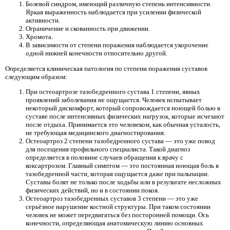
Болевой синдром, имеющий различную степень интенсивности.
Яркая выраженность наблюдается при усилении физической
активности.
Ограничение и скованность при движении.
Хромота.
В зависимости от степени поражения наблюдается укорочение
одной нижней конечности относительно другой.
Определяется клиническая патология по степени поражения суставов
следующим образом:
При остеоартрозе тазобедренного сустава 1 степени, явных
проявлений заболевания не ощущается. Человек испытывает
некоторый дискомфорт, который сопровождается ноющей болью в
суставе после интенсивных физических нагрузок, которые исчезают
после отдыха. Принимается это человеком, как обычная усталость,
не требующая медицинского диагностирования.
Остеоартроз 2 степени тазобедренного сустава — это уже повод
для посещения профильного специалиста. Такой диагноз
определяется в половине случаев обращения к врачу с
коксартрозом. Главный симптом — это постоянная ноющая боль в
тазобедренной части, которая ощущается даже при пальпации.
Суставы болят не только после ходьбы или в результате несложных
физических действий, но и в состоянии покоя.
Остеоартроз тазобедренных суставов 3 степени — это уже
серьёзное нарушение костной структуры. При таком состоянии
человек не может передвигаться без посторонней помощи. Ось
конечности, определяющая анатомическую линию основных