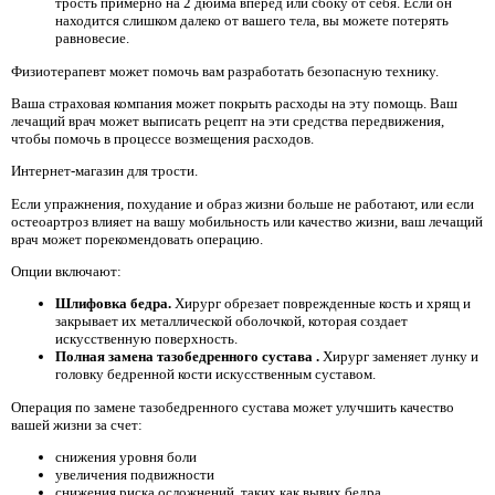
трость примерно на 2 дюйма вперед или сбоку от себя. Если он
находится слишком далеко от вашего тела, вы можете потерять
равновесие.
Физиотерапевт может помочь вам разработать безопасную технику.
Ваша страховая компания может покрыть расходы на эту помощь. Ваш
лечащий врач может выписать рецепт на эти средства передвижения,
чтобы помочь в процессе возмещения расходов.
Интернет-магазин для трости.
Если упражнения, похудание и образ жизни больше не работают, или если
остеоартроз влияет на вашу мобильность или качество жизни, ваш лечащий
врач может порекомендовать операцию.
Опции включают:
Шлифовка бедра.
Хирург обрезает поврежденные кость и хрящ и
закрывает их металлической оболочкой, которая создает
искусственную поверхность.
Полная замена тазобедренного сустава
.
Хирург заменяет лунку и
головку бедренной кости искусственным суставом.
Операция по замене тазобедренного сустава может улучшить качество
вашей жизни за счет:
снижения уровня боли
увеличения подвижности
снижения риска осложнений, таких как вывих бедра