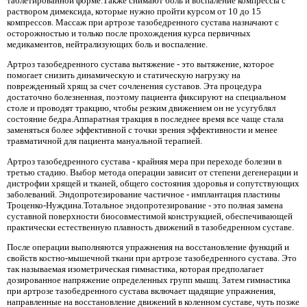
таблетированной форме.Также снимают боль и воспаление компрессы с
раствором димексида, которые нужно пройти курсом от 10 до 15
компрессов. Массаж при артрозе тазобедренного сустава назначают с
осторожностью и только после прохождения курса первичных
медикаментов, нейтрализующих боль и воспаление.
Артроз тазобедренного сустава вытяжение - это вытяжение, которое
помогает снизить динамическую и статическую нагрузку на
поврежденный хрящ за счет сочленения суставов. Эта процедура
достаточно болезненная, поэтому пациента фиксируют на специальном
столе и проводят тракцию, чтобы резким движением он не усугублял
состояние бедра.Аппаратная тракция в последнее время все чаще стала
заменяться более эффективной с точки зрения эффективности и менее
травматичной для пациента мануальной терапией.
Артроз тазобедренного сустава - крайняя мера при переходе болезни в
третью стадию. Выбор метода операции зависит от степени дегенерации и
дистрофии хрящей и тканей, общего состояния здоровья и сопутствующих
заболеваний. Эндопротезирование частичное - имплантация пластины
Троценко-Нуждина.Тотальное эндопротезирование - это полная замена
суставной поверхности биосовместимой конструкцией, обеспечивающей
практически естественную плавность движений в тазобедренном суставе.
После операции выполняются упражнения на восстановление функций и
свойств костно-мышечной ткани при артрозе тазобедренного сустава. Это
так называемая изометрическая гимнастика, которая предполагает
дозированное напряжение определенных групп мышц. Затем гимнастика
при артрозе тазобедренного сустава включает щадящие упражнения,
направленные на восстановление движений в коленном суставе, чуть позже