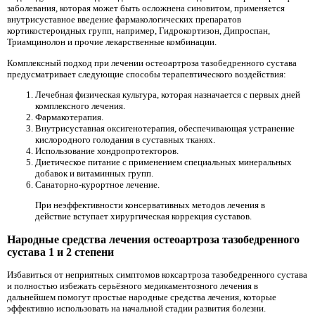
заболевания, которая может быть осложнена синовитом, применяется
внутрисуставное введение фармакологических препаратов
кортикостероидных групп, например, Гидрокортизон, Дипроспан,
Триамцинолон и прочие лекарственные комбинации.
Комплексный подход при лечении остеоартроза тазобедренного сустава
предусматривает следующие способы терапевтического воздействия:
Лечебная физическая культура, которая назначается с первых дней
комплексного лечения.
Фармакотерапия.
Внутрисуставная оксигенотерапия, обеспечивающая устранение
кислородного голодания в суставных тканях.
Использование хондропротекторов.
Диетическое питание с применением специальных минеральных
добавок и витаминных групп.
Санаторно-курортное лечение.
При неэффективности консервативных методов лечения в
действие вступает хирургическая коррекция суставов.
Народные средства лечения остеоартроза тазобедренного
сустава 1 и 2 степени
Избавиться от неприятных симптомов коксартроза тазобедренного сустава
и полностью избежать серьёзного медикаментозного лечения в
дальнейшем помогут простые народные средства лечения, которые
эффективно использовать на начальной стадии развития болезни.