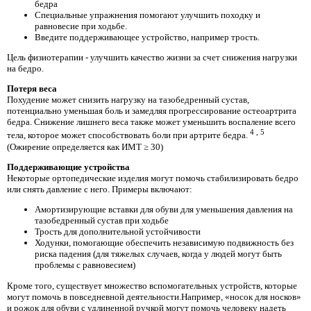
бедра
Специальные упражнения помогают улучшить походку и
равновесие при ходьбе.
Введите поддерживающее устройство, например трость.
Цель физиотерапии - улучшить качество жизни за счет снижения нагрузки
на бедро.
Потеря веса
Похудение может снизить нагрузку на тазобедренный сустав,
потенциально уменьшая боль и замедляя прогрессирование остеоартрита
бедра. Снижение лишнего веса также может уменьшить воспаление всего
4
,
5
тела, которое может способствовать боли при артрите бедра.
(Ожирение определяется как ИМТ ≥ 30)
Поддерживающие устройства
Некоторые ортопедические изделия могут помочь стабилизировать бедро
или снять давление с него. Примеры включают:
Амортизирующие вставки для обуви для уменьшения давления на
тазобедренный сустав при ходьбе
Трость для дополнительной устойчивости
Ходунки, помогающие обеспечить независимую подвижность без
риска падения (для тяжелых случаев, когда у людей могут быть
проблемы с равновесием)
Кроме того, существует множество вспомогательных устройств, которые
могут помочь в повседневной деятельности.Например, «носок для носков»
и рожок для обуви с удлиненной ручкой могут помочь человеку надеть