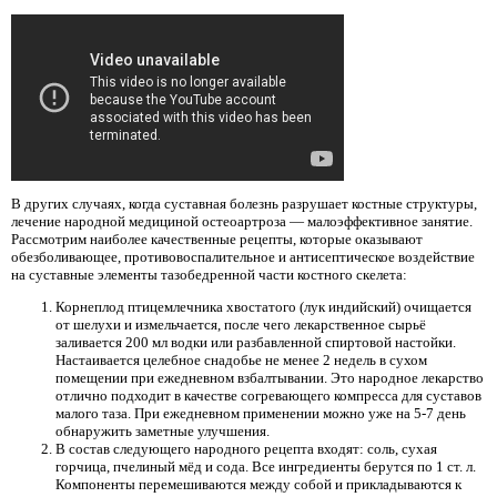
В других случаях, когда суставная болезнь разрушает костные структуры,
лечение народной медициной остеоартроза — малоэффективное занятие.
Рассмотрим наиболее качественные рецепты, которые оказывают
обезболивающее, противовоспалительное и антисептическое воздействие
на суставные элементы тазобедренной части костного скелета:
Корнеплод птицемлечника хвостатого (лук индийский) очищается
от шелухи и измельчается, после чего лекарственное сырьё
заливается 200 мл водки или разбавленной спиртовой настойки.
Настаивается целебное снадобье не менее 2 недель в сухом
помещении при ежедневном взбалтывании. Это народное лекарство
отлично подходит в качестве согревающего компресса для суставов
малого таза. При ежедневном применении можно уже на 5-7 день
обнаружить заметные улучшения.
В состав следующего народного рецепта входят: соль, сухая
горчица, пчелиный мёд и сода. Все ингредиенты берутся по 1 ст. л.
Компоненты перемешиваются между собой и прикладываются к