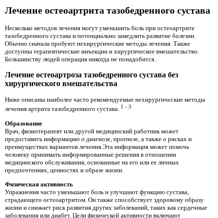
Лечение остеоартрита тазобедренного сустава
Несколько методов лечения могут уменьшить боль при остеоартрите
тазобедренного сустава и потенциально замедлить развитие болезни.
Обычно сначала пробуют нехирургические методы лечения. Также
доступны терапевтические инъекции и хирургическое вмешательство.
Большинству людей операция никогда не понадобится.
Лечение остеоартроза тазобедренного сустава без
хирургического вмешательства
Ниже описаны наиболее часто рекомендуемые нехирургические методы
1
-
3
лечения артрита тазобедренного сустава.
Образование
Врач, физиотерапевт или другой медицинский работник может
предоставить информацию о диагнозе, прогнозе, а также о рисках и
преимуществах вариантов лечения.Эта информация может помочь
человеку принимать информированные решения в отношении
медицинского обслуживания, основанные на его или ее личных
предпочтениях, ценностях и образе жизни.
Физическая активность
Упражнения часто уменьшают боль и улучшают функцию сустава,
страдающего остеоартритом. Он также способствует здоровому образу
жизни и снижает риск развития других заболеваний, таких как сердечные
заболевания или диабет. Цели физической активности включают