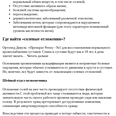
нормальный обмен веществ, в том числе солевой;
Отсутствие активного образа жизни;
болезней системы кровообращения;
переохлаждение;
дерматологических заболеваний различной этиологии;
Заболевания почек, которые сопровождаются нарушением
мочевыделительной функции (для этого характерен пониженный
уровень кислотности мочи).
Где найти «солевые отложения»?
Ортопед Дикуль: «Препарат Penny - №1 для восстановления нормального
кровоснабжения суставов. Спина и суставы будут как в 18 лет, в день
хватит мазать… Читать дальше
Основными проявлениями кальцификации являются неприятные болевые
ощущения, которые обычно усиливаются от движения и хруста в суставах.
Но, конечно, все будет зависеть от локализации солевых отложений.
Шейный отдел позвоночника
Отложение солей на шее часто провоцирует отсутствие физической
активности.С этой проблемой все чаще сталкиваются люди, которые
значительную часть своего рабочего времени проводят сидя или наклоняя
голову. В результате хрящ претерпевает деструктивные изменения,
снижающие амортизирующую способность хряща.
Впоследствии эти процессы приводят к потере гибкости, эластичности и