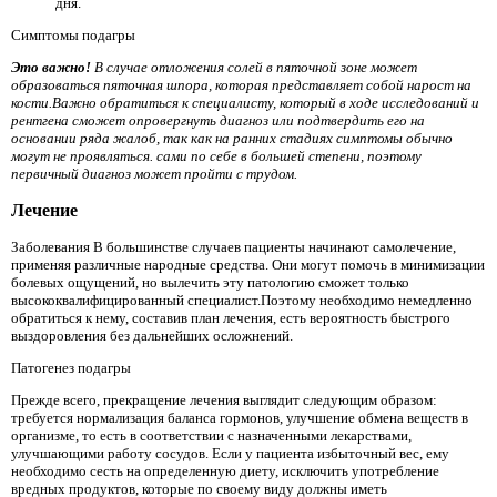
дня.
Симптомы подагры
Это важно!
В случае отложения солей в пяточной зоне может
образоваться пяточная шпора, которая представляет собой нарост на
кости.Важно обратиться к специалисту, который в ходе исследований и
рентгена сможет опровергнуть диагноз или подтвердить его на
основании ряда жалоб, так как на ранних стадиях симптомы обычно
могут не проявляться. сами по себе в большей степени, поэтому
первичный диагноз может пройти с трудом.
Лечение
Заболевания В большинстве случаев пациенты начинают самолечение,
применяя различные народные средства. Они могут помочь в минимизации
болевых ощущений, но вылечить эту патологию сможет только
высококвалифицированный специалист.Поэтому необходимо немедленно
обратиться к нему, составив план лечения, есть вероятность быстрого
выздоровления без дальнейших осложнений.
Патогенез подагры
Прежде всего, прекращение лечения выглядит следующим образом:
требуется нормализация баланса гормонов, улучшение обмена веществ в
организме, то есть в соответствии с назначенными лекарствами,
улучшающими работу сосудов. Если у пациента избыточный вес, ему
необходимо сесть на определенную диету, исключить употребление
вредных продуктов, которые по своему виду должны иметь