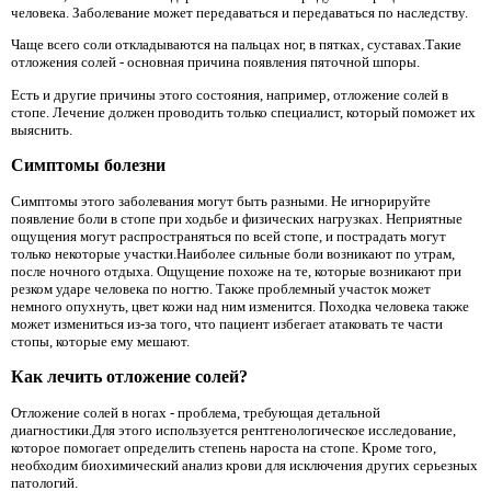
человека. Заболевание может передаваться и передаваться по наследству.
Чаще всего соли откладываются на пальцах ног, в пятках, суставах.Такие
отложения солей - основная причина появления пяточной шпоры.
Есть и другие причины этого состояния, например, отложение солей в
стопе. Лечение должен проводить только специалист, который поможет их
выяснить.
Симптомы болезни
Симптомы этого заболевания могут быть разными. Не игнорируйте
появление боли в стопе при ходьбе и физических нагрузках. Неприятные
ощущения могут распространяться по всей стопе, и пострадать могут
только некоторые участки.Наиболее сильные боли возникают по утрам,
после ночного отдыха. Ощущение похоже на те, которые возникают при
резком ударе человека по ногтю. Также проблемный участок может
немного опухнуть, цвет кожи над ним изменится. Походка человека также
может измениться из-за того, что пациент избегает атаковать те части
стопы, которые ему мешают.
Как лечить отложение солей?
Отложение солей в ногах - проблема, требующая детальной
диагностики.Для этого используется рентгенологическое исследование,
которое помогает определить степень нароста на стопе. Кроме того,
необходим биохимический анализ крови для исключения других серьезных
патологий.