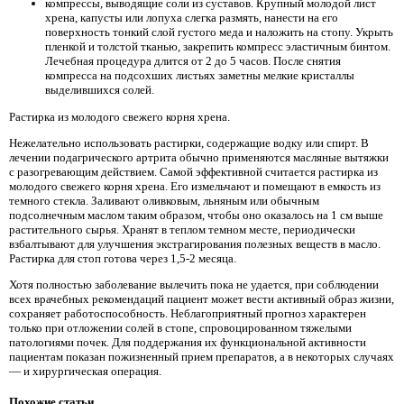
компрессы, выводящие соли из суставов. Крупный молодой лист
хрена, капусты или лопуха слегка размять, нанести на его
поверхность тонкий слой густого меда и наложить на стопу. Укрыть
пленкой и толстой тканью, закрепить компресс эластичным бинтом.
Лечебная процедура длится от 2 до 5 часов. После снятия
компресса на подсохших листьях заметны мелкие кристаллы
выделившихся солей.
Растирка из молодого свежего корня хрена.
Нежелательно использовать растирки, содержащие водку или спирт. В
лечении подагрического артрита обычно применяются масляные вытяжки
с разогревающим действием. Самой эффективной считается растирка из
молодого свежего корня хрена. Его измельчают и помещают в емкость из
темного стекла. Заливают оливковым, льняным или обычным
подсолнечным маслом таким образом, чтобы оно оказалось на 1 см выше
растительного сырья. Хранят в теплом темном месте, периодически
взбалтывают для улучшения экстрагирования полезных веществ в масло.
Растирка для стоп готова через 1,5-2 месяца.
Хотя полностью заболевание вылечить пока не удается, при соблюдении
всех врачебных рекомендаций пациент может вести активный образ жизни,
сохраняет работоспособность. Неблагоприятный прогноз характерен
только при отложении солей в стопе, спровоцированном тяжелыми
патологиями почек. Для поддержания их функциональной активности
пациентам показан пожизненный прием препаратов, а в некоторых случаях
— и хирургическая операция.
Похожие статьи