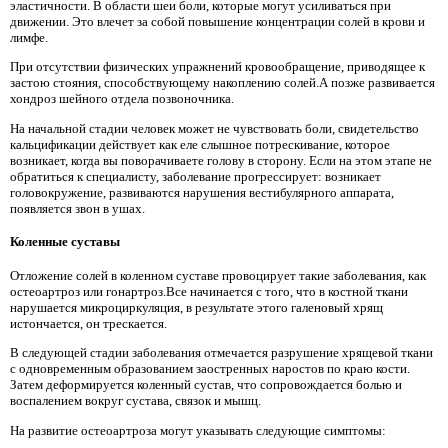
эластичности. В области шеи боли, которые могут усиливаться при
движении. Это влечет за собой повышение концентрации солей в крови и
лимфе.
При отсутствии физических упражнений кровообращение, приводящее к
застою стояния, способствующему накоплению солей.А позже развивается
хондроз шейного отдела позвоночника.
На начальной стадии человек может не чувствовать боли, свидетельство
кальцификации действует как еле слышное потрескивание, которое
возникает, когда вы поворачиваете голову в сторону. Если на этом этапе не
обратиться к специалисту, заболевание прогрессирует: возникает
головокружение, развиваются нарушения вестибулярного аппарата,
появляется звон в ушах.
Коленные суставы
Отложение солей в коленном суставе провоцирует такие заболевания, как
остеоартроз или гонартроз.Все начинается с того, что в костной ткани
нарушается микроциркуляция, в результате этого галеновый хрящ
истончается, он трескается.
В следующей стадии заболевания отмечается разрушение хрящевой ткани
с одновременным образованием заостренных наростов по краю кости.
Затем деформируется коленный сустав, что сопровождается болью и
воспалением вокруг сустава, связок и мышц.
На развитие остеоартроза могут указывать следующие симптомы: