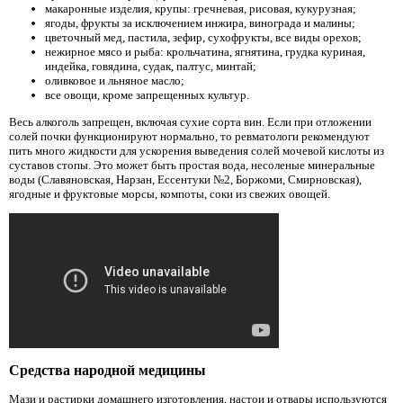
макаронные изделия, крупы: гречневая, рисовая, кукурузная;
ягоды, фрукты за исключением инжира, винограда и малины;
цветочный мед, пастила, зефир, сухофрукты, все виды орехов;
нежирное мясо и рыба: крольчатина, ягнятина, грудка куриная,
индейка, говядина, судак, палтус, минтай;
оливковое и льняное масло;
все овощи, кроме запрещенных культур.
Весь алкоголь запрещен, включая сухие сорта вин. Если при отложении
солей почки функционируют нормально, то ревматологи рекомендуют
пить много жидкости для ускорения выведения солей мочевой кислоты из
суставов стопы. Это может быть простая вода, несоленые минеральные
воды (Славяновская, Нарзан, Ессентуки №2, Боржоми, Смирновская),
ягодные и фруктовые морсы, компоты, соки из свежих овощей.
Средства народной медицины
Мази и растирки домашнего изготовления, настои и отвары используются