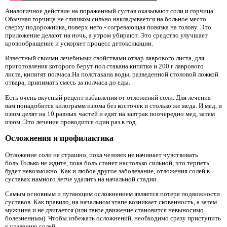
Аналогичное действие на пораженный сустав оказывают соли и горчица.
Обычная горчица не слишком сильно накладывается на больное место
сверху подорожника, поверх него - согревающая повязка на голову. Это
приложение делают на ночь, а утром убирают. Это средство улучшает
кровообращение и ускоряет процесс детоксикации.
Известный своими лечебными свойствами отвар лаврового листа, для
приготовления которого берут пол стакана кипятка и 200 г лаврового
листа, кипятят полчаса.На полстакана воды, разведенной столовой ложкой
отвара, принимать смесь за полчаса до еды.
Есть очень вкусный рецепт избавления от отложений соли. Для лечения
вам понадобится килограмм изюма без косточек и столько же меда. И мед, и
изюм делят на 10 равных частей и едят на завтрак поочередно мед, затем
изюм. Это лечение проводится один раз в год.
Осложнения и профилактика
Отложение соли не страшно, пока человек не начинает чувствовать
боль.Только не ждите, пока боль станет настолько сильной, что терпеть
будет невозможно. Как и любое другое заболевание, отложения солей в
суставах намного легче удалить на начальной стадии.
Самым основным и пугающим осложнением является потеря подвижности
суставов. Как правило, на начальном этапе возникает скованность, а затем
мужчина и не двигается (или такое движение становится невыносимо
болезненным). Чтобы избежать осложнений, необходимо сразу приступить
к удалению солей.