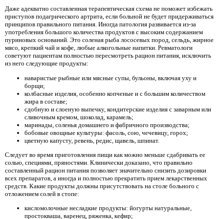
Даже адекватно составленная терапевтическая схема не поможет избежать
приступов подагрического артрита, если больной не будет придерживаться
принципов правильного питания. Иногда патология развивается из-за
употребления большого количества продуктов с высоким содержанием
пуриновых оснований. Это соленая рыба лососевых пород, сельдь, жирное
мясо, крепкий чай и кофе, любые алкогольные напитки. Ревматологи
советуют пациентам полностью пересмотреть рацион питания, исключить
из него следующие продукты:
наваристые рыбные или мясные супы, бульоны, включая уху и
борщи;
колбасные изделия, особенно копченые и с большим количеством
жира в составе;
сдобную и слоеную выпечку, кондитерские изделия с заварным или
сливочным кремом, шоколад, карамель;
маринады, соленья домашнего и фабричного производства;
бобовые овощные культуры: фасоль, сою, чечевицу, горох;
цветную капусту, ревень, редис, щавель, шпинат.
Следует во время приготовления пищи как можно меньше сдабривать ее
солью, специями, пряностями. Клинически доказано, что правильно
составленный рацион питания позволяет значительно снизить дозировки
всех препаратов, а иногда и полностью прекратить прием лекарственных
средств. Какие продукты должны присутствовать на столе больного с
отложением солей в стопе:
кисломолочные несладкие продукты: йогурты натуральные,
простокваша, варенец, ряженка, кефир;