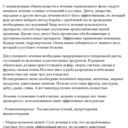
С нормализации обмена веществ и лечения гормонального фона следует
начинать лечение солевых отложений в суставах. Диета, лекарства,
народные и другие методы лечения могут быть эффективными, но лечащий
врач должен выбрать метод борьбы с проблемой после проведения
необходимых исследований.Чаще всего в лечении используются
препараты, способствующие улучшению кровоснабжения тканей
организма. Кроме того, могут быть прописаны обезболивающие и
противовоспалительные препараты. Эффективно применение новокаина,
йодида калия, гидрокортизона. Очень важно избавиться от лишнего веса,
который усугубляет течение болезни.
Для успешного лечения необходимо придерживаться специальной диеты,
состоящей из молочных и растительных продуктов. В рационе
обязательно должны присутствовать кефир, творог, сметана, овощи и
фрукты, свежая зелень.Постное мясо и рыба разрешены в небольших
количествах (не чаще трех раз в неделю).
Из ежедневного меню необходимо исключить жареные, копченые, жирные
продукты, алкогольные напитки. Полезно есть такие фрукты, как хурма,
арбуз, дыня, сливы. А вот виноград нужно исключить полностью.
Лечение отложения солей в пятках, коленях и пальцах ног также
проводится с использованием таких эффективных методов как:
-
Рентгенотерапия
. Ток высокочастотный, лазеротерапия,
магнитотерапия.
- Ударно-волновой метод.
Суть лечения в том, что на проблемных
участках это очень эффективный метод, но он имеет некоторые