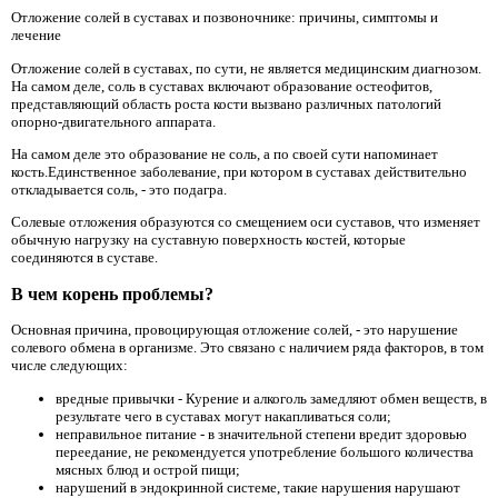
Отложение солей в суставах и позвоночнике: причины, симптомы и
лечение
Отложение солей в суставах, по сути, не является медицинским диагнозом.
На самом деле, соль в суставах включают образование остеофитов,
представляющий область роста кости вызвано различных патологий
опорно-двигательного аппарата.
На самом деле это образование не соль, а по своей сути напоминает
кость.Единственное заболевание, при котором в суставах действительно
откладывается соль, - это подагра.
Солевые отложения образуются со смещением оси суставов, что изменяет
обычную нагрузку на суставную поверхность костей, которые
соединяются в суставе.
В чем корень проблемы?
Основная причина, провоцирующая отложение солей, - это нарушение
солевого обмена в организме. Это связано с наличием ряда факторов, в том
числе следующих:
вредные привычки - Курение и алкоголь замедляют обмен веществ, в
результате чего в суставах могут накапливаться соли;
неправильное питание - в значительной степени вредит здоровью
переедание, не рекомендуется употребление большого количества
мясных блюд и острой пищи;
нарушений в эндокринной системе, такие нарушения нарушают