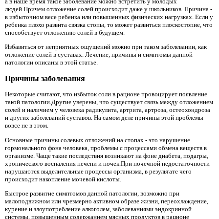
а в наше время такое заболевание можно встретить у молодых
людей.Причем отложение солей происходит даже у школьников. Причина -
в избыточном весе ребенка или повышенных физических нагрузках. Если у
ребенка плохо развита связка стопы, то может развиться плоскостопие, что
способствует отложению солей в будущем.
Избавиться от неприятных ощущений можно при таком заболевании, как
отложение солей в суставах. Лечение, причины и симптомы данной
патологии описаны в этой статье.
Причины заболевания
Некоторые считают, что избыток соли в рационе провоцирует появление
такой патологии.Другие уверены, что существует связь между отложением
солей и наличием у человека радикулита, артрита, артроза, остеохондроза
и других заболеваний суставов. На самом деле причины этой проблемы
вовсе не в этом.
Основные причины солевых отложений на стопах - это нарушение
гормонального фона человека, проблемы с процессами обмена веществ в
организме. Чаще такие последствия возникают на фоне диабета, подагры,
хронического воспаления печени и почек.При почечной недостаточности
нарушаются выделительные процессы организма, в результате чего
происходит накопление мочевой кислоты.
Быстрое развитие симптомов данной патологии, возможно при
малоподвижном или чрезмерно активном образе жизни, переохлаждение,
курение и злоупотребление алкоголем, заболеваниями эндокринной
системы, повышенным содержанием мясных продуктов в рационе