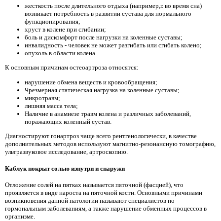
жесткость после длительного отдыха (например,г. во время сна)
возникает потребность в развитии сустава для нормального
функционирования;
хруст в колене при сгибании;
боль и дискомфорт после нагрузки на коленные суставы;
инвалидность - человек не может разгибать или сгибать колено;
опухоль в области колена.
К основным причинам остеоартроза относятся:
нарушение обмена веществ и кровообращения;
Чрезмерная статическая нагрузка на коленные суставы;
микротравм;
лишняя масса тела;
Наличие в анамнезе травм колена и различных заболеваний,
поражающих коленный сустав.
Диагностируют гонартроз чаще всего рентгенологически, в качестве
дополнительных методов используют магнитно-резонансную томографию,
ультразвуковое исследование, артроскопию.
Каблук покрыт солью изнутри и снаружи
Отложение солей на пятках называется пяточной (фасцией), что
проявляется в виде нароста на пяточной кости. Основными причинами
возникновения данной патологии называют специалистов по
гормональным заболеваниям, а также нарушение обменных процессов в
организме.