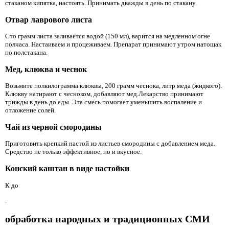
стаканом кипятка, настоять. Принимать дважды в день по стакану.
Отвар лаврового листа
Сто грамм листа заливается водой (150 мл), варится на медленном огне
полчаса. Настаиваем и процеживаем. Препарат принимают утром натощак
по полстакана.
Мед, клюква и чеснок
Возьмите полкилограмма клюквы, 200 грамм чеснока, литр меда (жидкого).
Клюкву натирают с чесноком, добавляют мед.Лекарство принимают
трижды в день до еды. Эта смесь помогает уменьшить воспаление и
отложение солей.
Чай из черной смородины
Приготовить крепкий настой из листьев смородины с добавлением меда.
Средство не только эффективное, но и вкусное.
Конский каштан в виде настойки
К до
.
обработка народных и традиционных СМИ