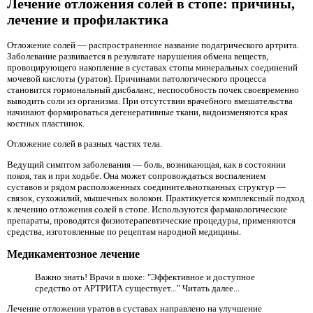
Лечение отложения солей в стопе: причины,
лечение и профилактика
Отложение солей — распространенное название подагрического артрита.
Заболевание развивается в результате нарушения обмена веществ,
провоцирующего накопление в суставах стопы минеральных соединений
мочевой кислоты (уратов). Причинами патологического процесса
становится гормональный дисбаланс, неспособность почек своевременно
выводить соли из организма. При отсутствии врачебного вмешательства
начинают формироваться дегенеративные ткани, видоизменяются края
костных пластинок.
Отложение солей в разных частях тела.
Ведущий симптом заболевания — боль, возникающая, как в состоянии
покоя, так и при ходьбе. Она может сопровождаться воспалением
суставов и рядом расположенных соединительнотканных структур —
связок, сухожилий, мышечных волокон. Практикуется комплексный подход
к лечению отложения солей в стопе. Используются фармакологические
препараты, проводятся физиотерапевтические процедуры, применяются
средства, изготовленные по рецептам народной медицины.
Медикаментозное лечение
Важно знать! Врачи в шоке: "Эффективное и доступное
средство от АРТРИТА существует..." Читать далее...
Лечение отложения уратов в суставах направлено на улучшение