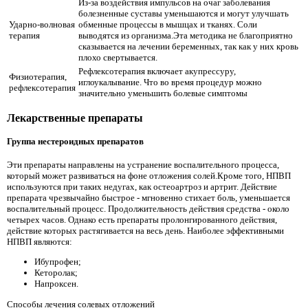
Из-за воздействия импульсов на очаг заболевания
болезненные суставы уменьшаются и могут улучшать
Ударно-волновая
обменные процессы в мышцах и тканях. Соли
терапия
выводятся из организма.Эта методика не благоприятно
сказывается на лечении беременных, так как у них кровь
плохо свертывается.
Рефлексотерапия включает акупрессуру,
Физиотерапия,
иглоукалывание. Что во время процедур можно
рефлексотерапия
значительно уменьшить болевые симптомы
Лекарственные препараты
Группа нестероидных препаратов
Эти препараты направлены на устранение воспалительного процесса,
который может развиваться на фоне отложения солей.Кроме того, НПВП
используются при таких недугах, как остеоартроз и артрит. Действие
препарата чрезвычайно быстрое - мгновенно стихает боль, уменьшается
воспалительный процесс. Продолжительность действия средства - около
четырех часов. Однако есть препараты пролонгированного действия,
действие которых растягивается на весь день. Наиболее эффективными
НПВП являются:
Ибупрофен;
Кеторолак;
Напроксен.
Способы лечения солевых отложений