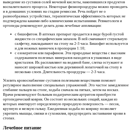
выведение из суставов солей мочевой кислоты, накопившихся продуктов
воспалительного процесса. Некоторые физиопроцедуры можно проводить
и в домашних условиях на стадии ремиссии. Речь пойдет не о
разнообразных устройствах, терапевтическая эффективность которых не
подтверждена какими-либо клиническими испытаниями. Ревматологи и
ортопеды рекомендуют делать дома лечебные аппликации:
с бишофитом. В аптеках препарат продается в виде бурой густой
жидкости со специфическим запахом. В ней смачивают стерильную
салфетку, накладывают на стопу на 2-3 часа. Бишофит используется
и для ножных ванночек в пропорции 1:10;
с озокеритом или парафином. Эти природные вещества с высоким
содержанием полезных минералов находятся в упаковках в виде
кристаллов. Их расплавляют на водяной бане, слегка остужают и
наносят широкой кистью или деревянной лопаточкой на стопу в
несколько слоев. Длительность процедуры — 2-3 часа.
Усилить кровоснабжение суставов полезными веществами поможет
регулярное выполнение специальных упражнений. Это частое замедленное
сгибание пальцев на стопе, ходьба сначала на пятках, затем на носках.
Врачи рекомендуют больным подагрическим артритом приобрести
ортопедический коврик. Он состоит из нескольких секций, каждая из
которых имитирует определенную природную поверхность — песок,
крупную и мелкую гальку. Ежедневная ходьба по коврику позволяет
укрепить мышцы, связки и сухожилия, предупредить застаивание крови в
стопах.
Лечебное питание