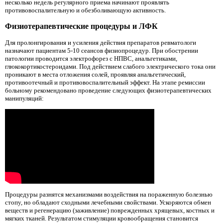
несколько недель регулярного приема начинают проявлять
противовоспалительную и обезболивающую активность.
Физиотерапевтические процедуры и ЛФК
Для пролонгирования и усиления действия препаратов ревматологи
назначают пациентам 5-10 сеансов физиопроцедур. При обострении
патологии проводится электрофорез с НПВС, анальгетиками,
глюкокортикостероидами. Под действием слабого электрического тока они
проникают в места отложения солей, проявляя анальгетический,
противоотечный и противовоспалительный эффект. На этапе ремиссии
больному рекомендовано проведение следующих физиотерапевтических
манипуляций:
Процедуры разнятся механизмами воздействия на пораженную болезнью
стопу, но обладают сходными лечебными свойствами. Ускоряются обмен
веществ и регенерацию (заживление) поврежденных хрящевых, костных и
мягких тканей. Результатом стимуляции кровообращения становится