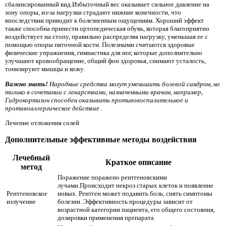
сбалансированный вид.Избыточный вес оказывает сильное давление на
зону опоры, из-за нагрузки страдают нижние конечности, что
впоследствии приводит к болезненным ощущениям. Хороший эффект
также способна принести ортопедическая обувь, которая благоприятно
воздействует на стопу, правильно распределяя нагрузку, уменьшая ее с
помощью опоры пяточной кости. Полезными считаются здоровые
физические упражнения, гимнастика для ног, которые дополнительно
улучшают кровообращение, общий фон здоровья, снимают усталость,
тонизируют мышцы и кожу.
Важно знать!
Народные средства могут уменьшить болевой синдром, но
только в сочетании с лекарствами, назначенными врачом, например,
Гидрокортизон способен оказывать противовоспалительное и
противоаллергическое действие
.
Лечение отложения солей
Дополнительные эффективные методы воздействия
Лечебный
Краткое описание
метод
Поражение поражено рентгеновскими
лучами.Происходит некроз старых клеток и появление
Рентгеновское
новых. Рентген может подавить боль, снять симптомы
излучение
болезни. Эффективность процедуры зависит от
возрастной категории пациента, его общего состояния,
дозировки применения препарата