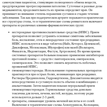
самочувствия пациентов, стимуляцию полноценного обмена веществ,
предупреждение прогрессирования патологии. Суточные и разовые дозы
медикаментов, продолжительность их приема определяет врач. Он
принимает во внимание степень поражения суставов и стадию течения
заболевания. Так как при подагрическом артрите поражаются практически
все структуры стопы, то в терапевтические схемы ревматологи включают
препараты из различных клинико-фармакологических групп:
нестероидные противовоспалительные средства (НПВС). Прием
препаратов позволяет устранять основные симптомы заболевания:
боль, воспаление, отек и лихорадочное состояние при рецидивах.
НПВС используются в виде таблеток (Найз, Кеторол, Целекоксиб,
Диклофенак, Мелоксикам, Ибупрофен) или мазей (Вольтарен,
Финалгель, Индометацин, Фастум, Артрозилен). Во время приема
системных препаратов больным показано применение ингибиторов
протонной помпы — средств с пантопразолом, омепразолом,
эзомепразолом. Это позволяет снизить вероятность побочных
проявлений НПВС;
глюкокортикостероиды. Использование гормональных препаратов
практикуется при острых болях, возникающих при рецидивах.
Растворы Преднизолона, Гидрокортизона, Дексаметазона вводятся
непосредственно в суставную полость обычно в комбинациях с
анальгетиками. Затем пациентам показан пероральный прием
глюкокортикостероидов. Гормональные средства довольно
токсичны для почек, печени, костей, желудка, поэтому редко
используются дольше 2-3 дней;
препараты, снижающие уровень мочевой кислоты и ее солей.
Включение в терапевтические схемы Аллопуринола, Колхицина,