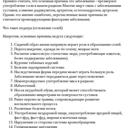
Принято считать, что основная причина это заболевание - чрезмерное
употребление соли в вашем рационе.Многие ищут связь с заболеваниями
суставов, а именно радикулитом, артритом, остеохондрозом, артрозом.
Однако это мнение ошибочно, перечисленные выше причины не
считаются провоцирующими факторами заболевания.
Что такое подагра (отложение солей)
Напротив, основные причины недуга следующие:
Сидячий образ жизни напрямую играет роль в образовании солей.
Переохлаждение, одежда не по сезону, мокрые ноги.
Распитие алкоголя (по статистике люди, употребляющие алкоголь,
более подвержены заболеванию).
Курение табачных изделий.
Болезни эндокринной системы.
Наследственная форма передачи может играть большую роль.
Заболевание может передаваться даже через поколение.
Неконтролируемое употребление мяса в рационе.
Избыточный.
Носок неудобной обуви, который может способствовать
образованию микротравм на поверхности суставов.
Ранее перенесла травмы, сопровождающие развитие
воспалительного процесса.
Различные болезни почек.
Употребление нездоровой пищи, злоупотребление вредной пищей,
фаст-фуд, фаст-фуд, жирная и копченая пища.
Нарушения со стороны системы кровообращения.
Гормональные нарушения.