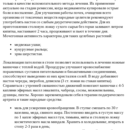
только в качестве вспомогательного метода лечения. Их применение
актуально на стадии ремиссии, когда медикаменты купировали острые
боли и воспаление. Для улучшения работы почек, очищения всего
организма от токсичных веществ народные целители рекомендуют
употреблять настои со слабым диуретическим действием. Для их
приготовления столовую ложку сухого сырья без горки заливают литром
кипятка, настаивают 2 часа, процеживают и пьют в течение дня.
Мочегонная активность характерна для таких целебных растений:
медвежьи ушки;
кукурузные рыльца;
эрва шерстистая.
Локализация патологии в стопе позволяет использовать в лечении ножные
ванночки с теплой водой. Процедуры улучшают кровоснабжение
пораженных суставов питательными и биоактивными соединениями,
способствуют выведению из них кристаллов солей. В воду добавляют
настои череды, зверобоя, девясила (3 ст. ложки на стакан кипятка).
Справиться с утренней скованностью движений помогают ванночки с 4-5
каплями эфирных масел эвкалипта, чабреца, сосны, можжевельника,
душицы, пихты. Хорошо зарекомендовали себя в терапии подагрического
артрита и такие народные средства:
мазь для ускорения кровообращения. В ступке смешать по 30 г
вазелина, меда, свиного жира. Постепенно вводить в густую массу
по 1 капле эфирных масел туи, тимьяна, мяты и столовую ложку
косметического масла миндаля. Хранить в холодильнике, втирать в
стопу 2-3 раза в день;