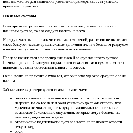
невозможно, но для выявления увеличения размера нароста успешно
применяется рентген.
Плечевые суставы
Если при осмотре выявлены солевые отложения, локализующиеся в
плечевом суставе, то его следует носить на плече.
Наряду с частыми причинами солевых отложений, развитию периартрита
способствуют частые вращательные движения плеча с большим радиусом
и поднятие рук вверх со значительным напряжением.
Процесс начинается с повреждения тканей вокруг плечевого сустава.
Помимо суставной капсулы, поражаются также связки и сухожилия, что
приводит к развитию воспалительного процесса.
Очень редко на практике случается, чтобы плечо ударяло сразу по обоим
плечам.
Заболевание характеризуется такими симптомами:
боли - в начальной фазе они возникают только при физической
нагрузке, но со временем боли усилились до такой степени, что
мужчина не может поднять руку на минимальное расстояние,
возникают болезненные ощущения, которые могут беспокоить
человека, когда он на отдыхе;
ограничение подвижности суставов часто не позволяет отвести
руку назад;
отек;