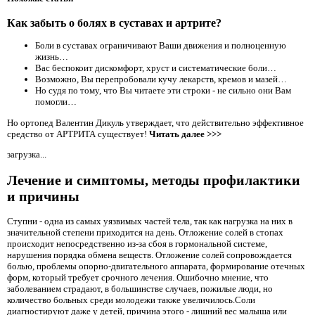
Как забыть о болях в суставах и артрите?
Боли в суставах ограничивают Ваши движения и полноценную
жизнь…
Вас беспокоит дискомфорт, хруст и систематические боли…
Возможно, Вы перепробовали кучу лекарств, кремов и мазей…
Но судя по тому, что Вы читаете эти строки - не сильно они Вам
помогли…
Но ортопед Валентин Дикуль утверждает, что действительно эффективное
средство от АРТРИТА существует!
Читать далее >>>
загрузка...
Лечение и симптомы, методы профилактики
и причины
Ступни - одна из самых уязвимых частей тела, так как нагрузка на них в
значительной степени приходится на день. Отложение солей в стопах
происходит непосредственно из-за сбоя в гормональной системе,
нарушения порядка обмена веществ. Отложение солей сопровождается
болью, проблемы опорно-двигательного аппарата, формирование отечных
форм, который требует срочного лечения. Ошибочно мнение, что
заболеванием страдают, в большинстве случаев, пожилые люди, но
количество больных среди молодежи также увеличилось.Соли
диагностируют даже у детей, причина этого - лишний вес малыша или