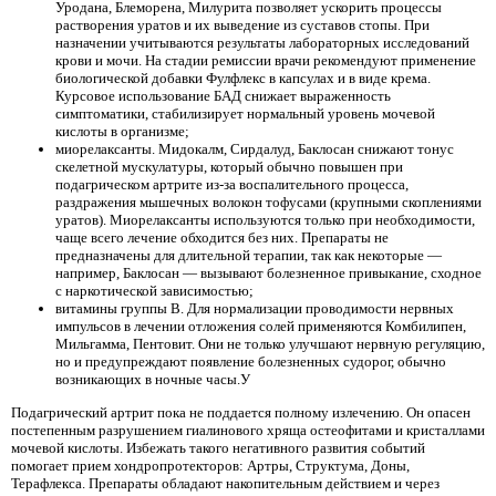
Уродана, Блеморена, Милурита позволяет ускорить процессы
растворения уратов и их выведение из суставов стопы. При
назначении учитываются результаты лабораторных исследований
крови и мочи. На стадии ремиссии врачи рекомендуют применение
биологической добавки Фулфлекс в капсулах и в виде крема.
Курсовое использование БАД снижает выраженность
симптоматики, стабилизирует нормальный уровень мочевой
кислоты в организме;
миорелаксанты. Мидокалм, Сирдалуд, Баклосан снижают тонус
скелетной мускулатуры, который обычно повышен при
подагрическом артрите из-за воспалительного процесса,
раздражения мышечных волокон тофусами (крупными скоплениями
уратов). Миорелаксанты используются только при необходимости,
чаще всего лечение обходится без них. Препараты не
предназначены для длительной терапии, так как некоторые —
например, Баклосан — вызывают болезненное привыкание, сходное
с наркотической зависимостью;
витамины группы B. Для нормализации проводимости нервных
импульсов в лечении отложения солей применяются Комбилипен,
Мильгамма, Пентовит. Они не только улучшают нервную регуляцию,
но и предупреждают появление болезненных судорог, обычно
возникающих в ночные часы.У
Подагрический артрит пока не поддается полному излечению. Он опасен
постепенным разрушением гиалинового хряща остеофитами и кристаллами
мочевой кислоты. Избежать такого негативного развития событий
помогает прием хондропротекторов: Артры, Структума, Доны,
Терафлекса. Препараты обладают накопительным действием и через