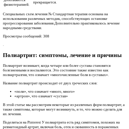
прекращается.
физиотерапией.
Специальных схем лечения № Стандартная терапия основана на
использовании различных методик, способствующих остановке
прогрессирования заболевания.Дополнительно практиковалось лечение
народными средствами.
Просмотры сообщений: 308
.
Полиартрит: симптомы, лечение и причины
Полиартрит возникает, когда четыре или более сустава становятся
болезненными и воспаляются. Это состояние также известно как
полиартралгия, что означает «многочисленные боли в суставах».
Название полиартрит происходит от двух греческих слов:
«поли», что означает «много, много»
«артрон», что означает «сустав»
В этой статье мы рассмотрим некоторые из различных форм полиартрит, а
также симптомы, которые могут возникнуть, и то, что можно сделать для
их лечения.
Поделиться на Pinterest У полиартрита есть ряд симптомов, похожих на
ревматоидный артрит, включая боль, отек и скованность в пораженных