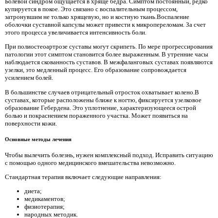
Болевой синдром ощущается в хряще бедра. Симптом постоянный, редко
купируется в покое. Это связано с воспалительным процессом,
затронувшим не только хрящевую, но и костную ткань.Воспаление
оболочки суставной капсулы может привести к микропереломам. За счет
этого процесса увеличивается интенсивность боли.
При полиостеоартрозе суставы могут скрипеть. По мере прогрессирования
патологии этот симптом становится более выраженным. В утренние часы
наблюдается скованность суставов. В межфаланговых суставах появляются
узелки, это медленный процесс. Его образование сопровождается
усилением болей.
В большинстве случаев отрицательный отросток охватывает колено.В
суставах, которые расположены ближе к ногтю, фиксируется узелковое
образование Гебердена. Это уплотнение, характеризующееся острой
болью и покраснением пораженного участка. Может появиться на
поверхности кожи.
Основные методы лечения
Чтобы вылечить болезнь, нужен комплексный подход. Исправить ситуацию
с помощью одного медицинского вмешательства невозможно.
Стандартная терапия включает следующие направления:
диета;
медикаментов;
физиотерапия;
народных методик.