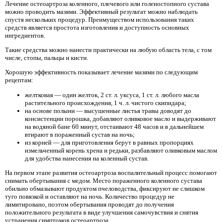
Лечение остеоартроза коленного, плечевого или голеностопного сустава
можно проводить мазями. Эффективный результат можно наблюдать
спустя нескольких процедур. Преимуществом использования таких
средств является простота изготовления и доступность основных
ингредиентов.
Такие средства можно нанести практически на любую область тела, с том
числе, стопы, пальцы и кисти.
Хорошую эффективность показывает лечение мазями по следующим
рецептам:
желтковая — один желток, 2 ст. л. уксуса, 1 ст. л. любого масла
растительного происхождения, 1 ч. л. чистого скипидара;
на основе полыни — высушенные листья травы доводят до
консистенции порошка, добавляют оливковое масло и выдерживают
на водяной бане 60 минут, отстаивают 48 часов и в дальнейшем
втирают в пораженный сустав на ночь;
из корней — для приготовления берут в равных пропорциях
измельченный корень хрена и редьки, разбавляют оливковым маслом
для удобства нанесения на коленный сустав.
На первом этапе развития остеоартроза воспалительный процесс помогают
снимать обертывания с медом. Место пораженного коленного сустава
обильно обмазывают продуктом пчеловодства, фиксируют не слишком
туго повязкой и оставляют на ночь. Количество процедур не
лимитировано, поэтом обертывания проводят до получения
положительного результата в виде улучшения самочувствия и снятия
устранения симптомов остеоартроза.