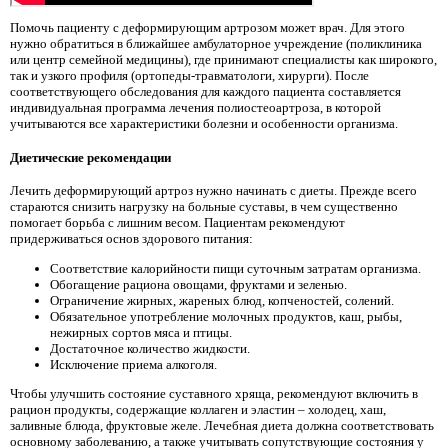
Помочь пациенту с деформирующим артрозом может врач. Для этого
нужно обратиться в ближайшее амбулаторное учреждение (поликлиника
или центр семейной медицины), где принимают специалисты как широкого,
так и узкого профиля (ортопеды-травматологи, хирурги). После
соответствующего обследования для каждого пациента составляется
индивидуальная программа лечения полиостеоартроза, в которой
учитываются все характеристики болезни и особенности организма.
Диетические рекомендации
Лечить деформирующий артроз нужно начинать с диеты. Прежде всего
стараются снизить нагрузку на больные суставы, в чем существенно
помогает борьба с лишним весом. Пациентам рекомендуют
придерживаться основ здорового питания:
Соответствие калорийности пищи суточным затратам организма.
Обогащение рациона овощами, фруктами и зеленью.
Ограничение жирных, жареных блюд, копченостей, солений.
Обязательное употребление молочных продуктов, каш, рыбы,
нежирных сортов мяса и птицы.
Достаточное количество жидкости.
Исключение приема алкоголя.
Чтобы улучшить состояние суставного хряща, рекомендуют включить в
рацион продукты, содержащие коллаген и эластин – холодец, хаш,
заливные блюда, фруктовые желе. Лечебная диета должна соответствовать
основному заболеванию, а также учитывать сопутствующие состояния у