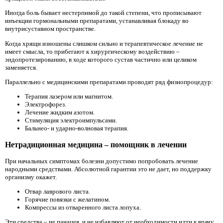
Иногда боль бывает нестерпимой до такой степени, что прописывают
инъекции гормональными препаратами, устанавливая блокаду во
внутрисуставном пространстве.
Когда хрящи изношены слишком сильно и терапевтическое лечение не
имеет смысла, то прибегают к хирургическому воздействию –
эндопротезированию, в ходе которого сустав частично или целиком
заменяется.
Параллельно с медицинскими препаратами проводят ряд физиопроцедур:
Терапия лазером или магнитом.
Электрофорез.
Лечение жидким азотом.
Стимуляция электроимпульсами.
Бальнео- и ударно-волновая терапия.
Нетрадиционная медицина – помощник в лечении
При начальных симптомах болезни допустимо попробовать лечение
народными средствами. Абсолютной гарантии это не дает, но поддержку
организму окажет.
Отвар лаврового листа.
Горячие повязки с желатином.
Компрессы из отваренного листа лопуха.
Эти средства – не панацея, и не избавляют от необходимости идти к врачу