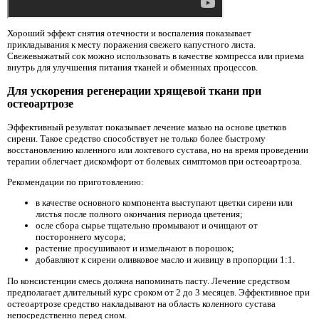
Хороший эффект снятия отечности и воспаления показывает
прикладывания к месту поражения свежего капустного листа.
Свежевыжатый сок можно использовать в качестве компресса или приема
внутрь для улучшения питания тканей и обменных процессов.
Для ускорения регенерации хрящевой ткани при
остеоартрозе
Эффективный результат показывает лечение мазью на основе цветков
сирени. Такое средство способствует не только более быстрому
восстановлению коленного или локтевого сустава, но на время проведении
терапии облегчает дискомфорт от болевых симптомов при остеоартроза.
Рекомендации по приготовлению:
в качестве основного компонента выступают цветки сирени или
листья после полного окончания периода цветения;
осле сбора сырье тщательно промывают и очищают от
постороннего мусора;
растение просушивают и измельчают в порошок;
добавляют к сирени оливковое масло и живицу в пропорции 1:1.
По консистенции смесь должна напоминать пасту. Лечение средством
предполагает длительный курс сроком от 2 до 3 месяцев. Эффективное при
остеоартрозе средство накладывают на область коленного сустава
непосредственно перед сном.