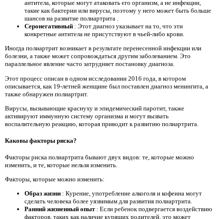
антитела, которые могут атаковать его организм, а не инфекции,
такие как бактерии или вирусы, поэтому у него может быть больше
шансов на развитие полиартрита .
Серонегативный
: Этот диагноз указывает на то, что эти
конкретные антитела не присутствуют в чьей-либо крови.
Иногда полиартрит возникает в результате перенесенной инфекции или
болезни, а также может сопровождаться другим заболеванием. Это
параллельное явление часто затрудняет постановку диагноза.
Этот процесс описан в одном исследовании 2016 года, в котором
описывается, как 19-летней женщине был поставлен диагноз менингита, а
также обнаружен полиартрит.
Вирусы, вызывающие краснуху и эпидемический паротит, также
активируют иммунную систему организма и могут вызвать
воспалительную реакцию, которая приводит к развитию полиартрита.
Каковы факторы риска?
Факторы риска полиартрита бывают двух видов: те, которые можно
изменить, и те, которые нельзя изменить.
Факторы, которые можно изменить:
Образ жизни
: Курение, употребление алкоголя и кофеина могут
сделать человека более уязвимым для развития полиартрита.
Ранний жизненный опыт
: Если ребенок подвергается воздействию
факторов, таких как наличие курящих родителей, это может