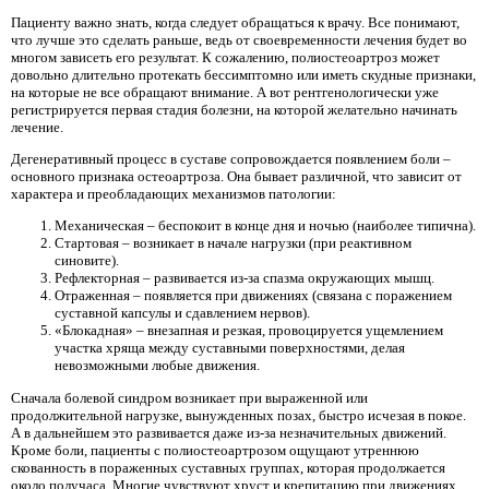
Пациенту важно знать, когда следует обращаться к врачу. Все понимают,
что лучше это сделать раньше, ведь от своевременности лечения будет во
многом зависеть его результат. К сожалению, полиостеоартроз может
довольно длительно протекать бессимптомно или иметь скудные признаки,
на которые не все обращают внимание. А вот рентгенологически уже
регистрируется первая стадия болезни, на которой желательно начинать
лечение.
Дегенеративный процесс в суставе сопровождается появлением боли –
основного признака остеоартроза. Она бывает различной, что зависит от
характера и преобладающих механизмов патологии:
Механическая – беспокоит в конце дня и ночью (наиболее типична).
Стартовая – возникает в начале нагрузки (при реактивном
синовите).
Рефлекторная – развивается из-за спазма окружающих мышц.
Отраженная – появляется при движениях (связана с поражением
суставной капсулы и сдавлением нервов).
«Блокадная» – внезапная и резкая, провоцируется ущемлением
участка хряща между суставными поверхностями, делая
невозможными любые движения.
Сначала болевой синдром возникает при выраженной или
продолжительной нагрузке, вынужденных позах, быстро исчезая в покое.
А в дальнейшем это развивается даже из-за незначительных движений.
Кроме боли, пациенты с полиостеоартрозом ощущают утреннюю
скованность в пораженных суставных группах, которая продолжается
около получаса. Многие чувствуют хруст и крепитацию при движениях.