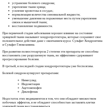
устранение болевого синдрома;
укрепление ткани хряща;
усиление кровотока в сосудах;
нормализация количества синовиальной жидкости;
уменьшение давления на пораженные места путем укрепления
связок и мышечной ткани;
восстановление подвижности.
При первичной стадии заболевания хорошее влияние на состояние
хрящевой ткани оказывают хондропротекторы, которые сохраняют свое
положительное действие даже с окончанием курса: Сульфат Хондроитина
и Сульфат Глюкозамина.
При развитии полиостеоартроза 2 степени эти препараты не способны
восстановить уже разрушенную ткань, но эффективно сдерживают
прогрессирование болезни.
В третьей, и последней стадии хондропротекторы уже бесполезны.
Болевой синдром купируют препаратами:
Нимесулид
Индометацин
Ацетоменофен
Диклофенак
Недостаток этих медикаментов в том, что они обладают множеством
побочных эффектов, и не обладают способностью заставлять клетки
хрящевой ткани восстанавливаться.