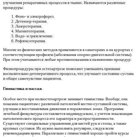
улучшения репаративных процессов в тканях. Назначаются различные
процедуры:
Фоно- и электрофорез.
Детензор-терапия.
Лазеротерапия.
Магнитотерапия.
Водо- и грязелечение.
Рефлексотерапия.
Многие из физических методов применяются в санаториях и на курортах с
соответствующим профилем (заболевания опорно-двигательной системы).
При этом учитываются любые противопоказания к назначению процедур.
Физиопроцедуры при остеоартрозе помогают уменьшить признаки
воспалительно-дегенеративного процесса, что улучшает состояние сустава
и общее самочувствие пациентов.
Гимнастика и массаж
Особое место при полиостеоартрозе занимает гимнастика. Вообще, она
показана пациентам с различной патологией костно-суставной системы,
улучшая и восстанавливая движения в пораженных зонах. Программа
лечебной физкультуры составляется индивидуально, с учетом локализации
патологического процесса его характера и распространенности.
Существуют специальные упражнения для кистей рук и стопы, а также
крупных суставов. Их нужно выполнять регулярно, следуя всем
рекомендациям врача. Параллельно с гимнастикой хорошо пройти курсы