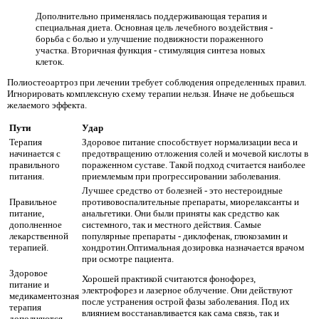
Дополнительно применялась поддерживающая терапия и
специальная диета. Основная цель лечебного воздействия -
борьба с болью и улучшение подвижности пораженного
участка. Вторичная функция - стимуляция синтеза новых
клеток.
Полиостеоартроз при лечении требует соблюдения определенных правил.
Игнорировать комплексную схему терапии нельзя. Иначе не добьешься
желаемого эффекта.
Пути
Удар
Терапия
Здоровое питание способствует нормализации веса и
начинается с
предотвращению отложения солей и мочевой кислоты в
правильного
пораженном суставе. Такой подход считается наиболее
питания.
приемлемым при прогрессировании заболевания.
Лучшее средство от болезней - это нестероидные
Правильное
противовоспалительные препараты, миорелаксанты и
питание,
анальгетики. Они были приняты как средство как
дополненное
системного, так и местного действия. Самые
лекарственной
популярные препараты - диклофенак, глюкозамин и
терапией.
хондротин.Оптимальная дозировка назначается врачом
при осмотре пациента.
Здоровое
Хорошей практикой считаются фонофорез,
питание и
электрофорез и лазерное облучение. Они действуют
медикаментозная
после устранения острой фазы заболевания. Под их
терапия
влиянием восстанавливается как сама связь, так и
дополняются