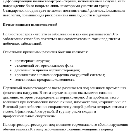
Деформирующий полиостеоартроз - термин, используемый в случае, если
повреждение было покрыто лишь некоторыми участками хряща.
Стандартно, ни один врач не может поставить такой диагноз.Локализация
патологии, повышающая риск развития инвалидности в будущем.
Почему возникает полиостеоартроз?
Полиостеоартроз - что это за заболевание и как оно развивается? Это
заболевание способно появиться как самостоятельно, так и под гнетом
побочных заболеваний.
Основными причинами развития болезни являются:
чрезмерная нагрузка;
отклонений от гормонального фона;
длительного приема кортикостероидов;
хронические аномалии сердечно-сосудистой системы;
генетическая предрасположенность.
Первичный полиостеоартроз часто развивается под влиянием чрезмерных
физических нагрузок. В этом случае на хрящ оказывается сильное
давление, которое распределяется неравномерно. Эта проблема часто
возникает при искривлении позвоночника, плоскостопии, искривлении ног.
Высокий риск заболевания сохраняется у людей, работа которых связана с
тяжелой физической нагрузкой. В группу риска входят и
профессиональные спортсмены.
Полиартроз прогрессирует под влиянием гормонального сбоя и нарушения
обмена веществ.К этому заболеванию склонны женщины в период