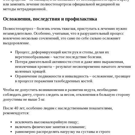
или заменять лечение полиостеоартроза официальной медициной на
методы нетрадиционной..
Осложнения, последствия и профилактика
Полиостеоартроз – болезнь очень тяжелая, приступать к лечению нужно
незамедлительно. Особенно, учитывая, что в разрушительный процесс
вовлечено несколько сочленений, это само по себе сильно осложняет
выздоровление.
Процесс, деформирующий кисти рук и стопы, делая их
веретенообразными – частое последствие болезни.
Потеря двигательной активности стоп и даже явно выраженная,
неизлечимая хромота – результат несвоевременно начатого лечения
коленных хрящей.
Ограничение подвижности и инвалидность – осложнение, грозящее
в процессе поражения тазобедренных костей.
Чтобы не допустить возникновения и развития недуга, необходимо
соблюдать диету, строго следить за весом, отклонения в большую сторону
допустимы не выше 5 кг.
После 40 лет, особенно людям с наследственными показателями,
рекомендуется:
исключить высококалорийную пищу;
включить физические занятия и плавание;
равномерно распределять нагрузку на суставы и строго