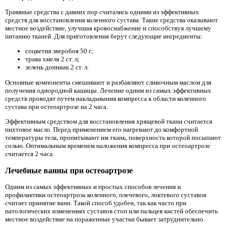
Травяные средства с давних пор считались одними из эффективных
средств для восстановления коленного сустава. Такие средства оказывают
местное воздействие, улучшая кровоснабжение и способствуя лучшему
питанию тканей. Для приготовления берут следующие ингредиенты:
соцветия зверобоя 50 г;
трава хмеля 2 ст. л;
зелень донниак 2 ст. л.
Основные компоненты смешивают и разбавляют сливочным маслом для
получения однородной кашицы. Лечение одним из самых эффективных
средств проводят путем накладывания компресса к области коленного
сустава при остеоартрозе на 2 часа.
Эффективным средством для восстановления хрящевой ткани считается
пихтовое масло. Перед применением его нагревают до комфортной
температуры тела, пропитывают им ткань, поверхность которой посыпают
солью. Оптимальным временем наложения компресса при остеоартрозе
считается 2 часа.
Лечебные ванны при остеоартрозе
Одним из самых эффективных и простых способов лечения и
профилактики остеоартроза коленного, плечевого, локтевого суставов
считает принятие ванн. Такой способ удобен, так как часто при
патологических изменениях суставов стоп или пальцев кистей обеспечить
местное воздействие на пораженные участки бывает затруднительно.