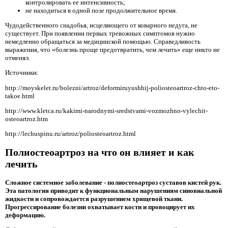
контролировать ее интенсивность;
не находиться в одной позе продолжительное время.
Чудодейственного снадобья, исцеляющего от коварного недуга, не
существует. При появлении первых тревожных симптомов нужно
немедленно обращаться за медицинской помощью. Справедливость
выражения, что «болезнь проще предотвратить, чем лечить» еще никто не
отменял.
Источники:
http://moyskelet.ru/bolezni/artroz/deformiruyushhij-poliosteoartroz-chto-eto-
takoe.html
http://www.kletca.ru/kakimi-narodnymi-sredstvami-vozmozhno-vylechit-
osteoartroz.htm
http://lechuspinu.ru/artroz/poliosteoartroz.html
Полиостеоартроз на что он влияет и как
лечить
Сложное системное заболевание - полиостеоартроз суставов кистей рук.
Эта патология приводит к функциональным нарушениям синовиальной
жидкости и сопровождается разрушением хрящевой ткани.
Прогрессирование болезни охватывает кости и провоцирует их
деформацию.