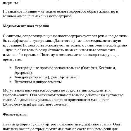
пациента.
Правильное питание – не только основа здорового образа жизни, но и
важный компонент лечения остеоартроза.
Медикаментозная терапия
Симптомы, сопровождающие полиостеоартроз суставов рук и ног, должны
быть эффективно купированы. Для этого применяют медикаментозную
коррекцию. Но лекарства используют не только с симптоматической целью
– нужно обязательно воздействовать на механизмы патологических
изменений в суставах. Поэтому в комплекс лечения входят следующие
препараты:
Нестероидные противовоспалительные (Ортофен, Ксефокам,
Артрозан).
Хондропротекторы (Дона, Артифлекс).
Витамины и микроэлементы.
Могут также назначаться сосудистые средства, антиоксиданты и
миорелаксанты. Они оказывают вспомогательное действие на суставные
ткани. А в домашних условиях широко применяются мази и гели
(Живокост- мазь) для местного лечения.
Физиотерапия
Лечить деформирующий артроз помогают методы физиотерапии. Они
показаны как при острых симптомах, так и в состоянии ремиссии для