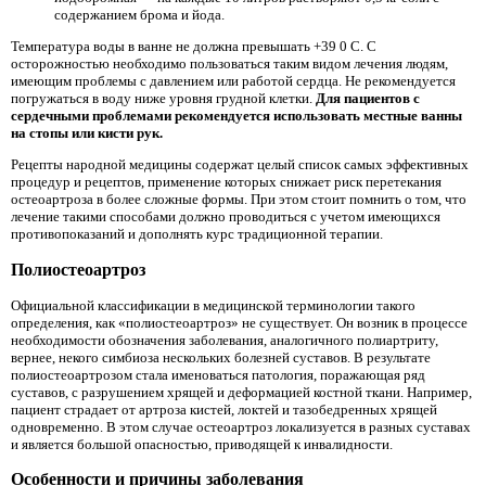
содержанием брома и йода.
Температура воды в ванне не должна превышать +39 0 C. С
осторожностью необходимо пользоваться таким видом лечения людям,
имеющим проблемы с давлением или работой сердца. Не рекомендуется
погружаться в воду ниже уровня грудной клетки.
Для пациентов с
сердечными проблемами рекомендуется использовать местные ванны
на стопы или кисти рук.
Рецепты народной медицины содержат целый список самых эффективных
процедур и рецептов, применение которых снижает риск перетекания
остеоартроза в более сложные формы. При этом стоит помнить о том, что
лечение такими способами должно проводиться с учетом имеющихся
противопоказаний и дополнять курс традиционной терапии.
Полиостеоартроз
Официальной классификации в медицинской терминологии такого
определения, как «полиостеоартроз» не существует. Он возник в процессе
необходимости обозначения заболевания, аналогичного полиартриту,
вернее, некого симбиоза нескольких болезней суставов. В результате
полиостеоартрозом стала именоваться патология, поражающая ряд
суставов, с разрушением хрящей и деформацией костной ткани. Например,
пациент страдает от артроза кистей, локтей и тазобедренных хрящей
одновременно. В этом случае остеоартроз локализуется в разных суставах
и является большой опасностью, приводящей к инвалидности.
Особенности и причины заболевания