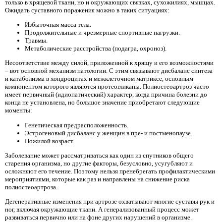
только в хрящевой ткани, но и окружающих связках, сухожилиях, мышцах.
Ожидать суставного поражения можно в таких ситуациях:
Избыточная масса тела.
Продолжительные и чрезмерные спортивные нагрузки.
Травмы.
Метаболические расстройства (подагра, охроноз).
Несоответствие между силой, приложенной к хрящу и его возможностями
– вот основной механизм патологии. С этим связывают дисбаланс синтеза
и катаболизма в хондроцитах и межклеточном матриксе, основным
компонентом которого являются протеогликаны. Полиостеоартроз часто
имеет первичный (идиопатический) характер, когда причина болезни до
конца не установлена, но большое значение приобретают следующие
моменты:
Генетическая предрасположенность.
Эстрогеновый дисбаланс у женщин в пре- и постменопаузе.
Пожилой возраст.
Заболевание может рассматриваться как один из спутников общего
старения организма, но другие факторы, безусловно, усугубляют и
осложняют его течение. Поэтому нельзя пренебрегать профилактическими
мероприятиями, которые как раз и направлены на снижение риска
полиостеоартроза.
Дегенеративные изменения при артрозе охватывают многие суставы рук и
ног, включая окружающие ткани. А генерализованный процесс может
развиваться первично или на фоне других нарушений в организме.