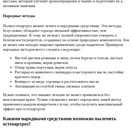
массажа, который улучшит кровообращение в тканях и подготовит их к
активным занятиям.
Народные методы
Полиостеоартроз можно лечить и народными средствами. Эти методы,
безусловно, обладают гораздо меньшей эффективностью, чем
традиционные. К тому же нельзя с полной уверенностью говорить о
безопасности рецептов, созданных на основе природных компонентов. Тем
не менее они находят широкое применение среди пациентов. Примером
народных методов могут служить следующие:
Настой цветков ромашки и липы, почек березы и тополя, листьев
мяты и крапивы, корня девясила.
Отвар травы портулака, корня лопуха.
Растирка из живичного скипидара и касторового масла, настойки
красного перца
Компресс из меда, горчицы и растительного масла.
Аппликации из голубой глины, овсяных хлопьев.
Нужно помнить, что никакое лечение не может применяться без
консультации врача. Только специалист может определить, какой метод
применим в каждом конкретном случае, чтобы получить максимальный
эффект при остеоартрозе.
Какими народными средствами возможно вылечить
остеоартроз?