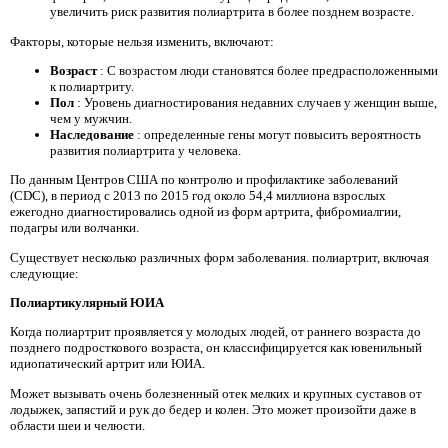
увеличить риск развития полиартрита в более позднем возрасте.
Факторы, которые нельзя изменить, включают:
Возраст
: С возрастом люди становятся более предрасположенными
к полиартриту.
Пол
: Уровень диагностирования недавних случаев у женщин выше,
чем у мужчин.
Наследование
: определенные гены могут повысить вероятность
развития полиартрита у человека.
По данным Центров США по контролю и профилактике заболеваний
(CDC), в период с 2013 по 2015 год около 54,4 миллиона взрослых
ежегодно диагностировались одной из форм артрита, фибромиалгии,
подагры или волчанки.
Существует несколько различных форм заболевания. полиартрит, включая
следующие:
Полиартикулярный ЮИА
Когда полиартрит проявляется у молодых людей, от раннего возраста до
позднего подросткового возраста, он классифицируется как ювенильный
идиопатический артрит или ЮИА.
Может вызывать очень болезненный отек мелких и крупных суставов от
лодыжек, запястий и рук до бедер и колен. Это может произойти даже в
области шеи и челюсти.