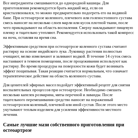
Все ингредиенты смешиваются до однородной кашицы. Для
приготовления рекомендуется брать жидкий мед, если он
кристаллизовался, то можно предварительно подогреть его на водяной
бане. При остеоартрозе коленного, плечевого или голеностопного сустава
смесь наносят на несколько слоев марли или кусок плотной ткани, после
чего прикладывают на область воспаления. Сверху накладывают пищевую
пленку и тщательно утепляют. Рекомендуется использовать такой компресс
на ночь, оставляя на время сна.
Эффективным средством при остеоартрозе коленного сустава считают
растирку на основе индийского лука. Луковицу растения полностью
очищают, мелко измельчают и заливают водкой. В течение 14 суток смесь
настаивают в темном помещении, после процеживания используют как
растирку. Во время процедуры на поверхности кожи будет возникать
эффект пощипывая. Такая реакция считается нормальным, что означает
терапевтическое действие на область коленного сустава.
Для ценителей эфирных масел подойдет эффективный рецепт для снятия
воспалительных процессов при остеоартрозе. Необходимо смешать
несколько капелек розмарина, мяты перечной и лаванды. После
тщательного перемешивания средство наносят на пораженный
остеоартрозом коленный, плечевой или иной сустав. После этого место
укутывают теплым изделием для усиления эффективности местного
лечения.
Самые лучшие мази собственного приготовления при
остеоартрозе