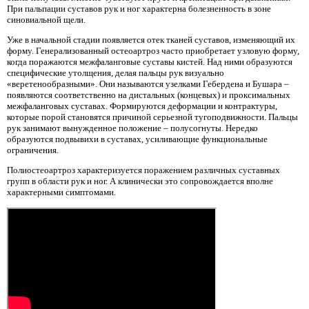
При пальпации суставов рук и ног характерна болезненность в зоне
синовиальной щели.
Уже в начальной стадии появляется отек тканей суставов, изменяющий их
форму. Генерализованный остеоартроз часто приобретает узловую форму,
когда поражаются межфаланговые суставы кистей. Над ними образуются
специфические утолщения, делая пальцы рук визуально
«веретенообразными». Они называются узелками Гебердена и Бушара –
появляются соответственно на дистальных (концевых) и проксимальных
межфаланговых суставах. Формируются деформации и контрактуры,
которые порой становятся причиной серьезной тугоподвижности. Пальцы
рук занимают вынужденное положение – полусогнуты. Нередко
образуются подвывихи в суставах, усиливающие функциональные
ограничения.
Полиостеоартроз характеризуется поражением различных суставных
групп в области рук и ног. А клинически это сопровождается вполне
характерными симптомами.