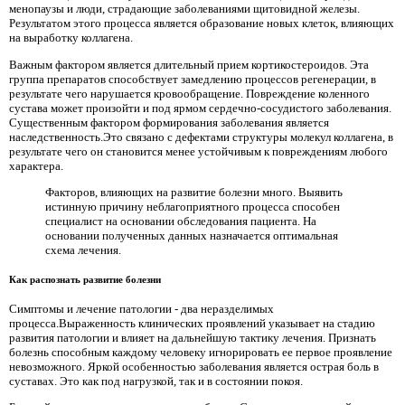
менопаузы и люди, страдающие заболеваниями щитовидной железы.
Результатом этого процесса является образование новых клеток, влияющих
на выработку коллагена.
Важным фактором является длительный прием кортикостероидов. Эта
группа препаратов способствует замедлению процессов регенерации, в
результате чего нарушается кровообращение. Повреждение коленного
сустава может произойти и под ярмом сердечно-сосудистого заболевания.
Существенным фактором формирования заболевания является
наследственность.Это связано с дефектами структуры молекул коллагена, в
результате чего он становится менее устойчивым к повреждениям любого
характера.
Факторов, влияющих на развитие болезни много. Выявить
истинную причину неблагоприятного процесса способен
специалист на основании обследования пациента. На
основании полученных данных назначается оптимальная
схема лечения.
Как распознать развитие болезни
Симптомы и лечение патологии - два неразделимых
процесса.Выраженность клинических проявлений указывает на стадию
развития патологии и влияет на дальнейшую тактику лечения. Признать
болезнь способным каждому человеку игнорировать ее первое проявление
невозможного. Яркой особенностью заболевания является острая боль в
суставах. Это как под нагрузкой, так и в состоянии покоя.