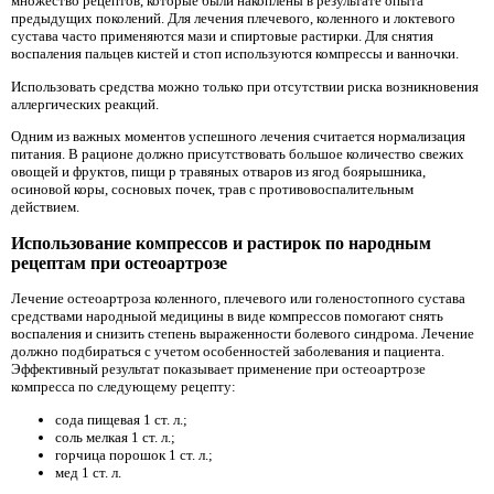
множество рецептов, которые были накоплены в результате опыта
предыдущих поколений. Для лечения плечевого, коленного и локтевого
сустава часто применяются мази и спиртовые растирки. Для снятия
воспаления пальцев кистей и стоп используются компрессы и ванночки.
Использовать средства можно только при отсутствии риска возникновения
аллергических реакций.
Одним из важных моментов успешного лечения считается нормализация
питания. В рационе должно присутствовать большое количество свежих
овощей и фруктов, пищи р травяных отваров из ягод боярышника,
осиновой коры, сосновых почек, трав с противовоспалительным
действием.
Использование компрессов и растирок по народным
рецептам при остеоартрозе
Лечение остеоартроза коленного, плечевого или голеностопного сустава
средствами народныой медицины в виде компрессов помогают снять
воспаления и снизить степень выраженности болевого синдрома. Лечение
должно подбираться с учетом особенностей заболевания и пациента.
Эффективный результат показывает применение при остеоартрозе
компресса по следующему рецепту:
сода пищевая 1 ст. л.;
соль мелкая 1 ст. л.;
горчица порошок 1 ст. л.;
мед 1 ст. л.