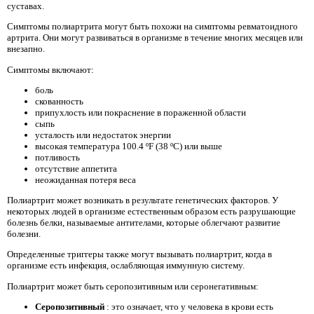
суставах.
Симптомы полиартрита могут быть похожи на симптомы ревматоидного
артрита. Они могут развиваться в организме в течение многих месяцев или
внезапно.
Симптомы включают:
боль
скованность
припухлость или покраснение в пораженной области
сыпь
усталость или недостаток энергии
высокая температура 100.4 ºF (38 ºC) или выше
потливость
отсутствие аппетита
неожиданная потеря веса
Полиартрит может возникать в результате генетических факторов. У
некоторых людей в организме естественным образом есть разрушающие
болезнь белки, называемые антителами, которые облегчают развитие
болезни.
Определенные триггеры также могут вызывать полиартрит, когда в
организме есть инфекция, ослабляющая иммунную систему.
Полиартрит может быть серопозитивным или серонегативным:
Серопозитивный
: это означает, что у человека в крови есть