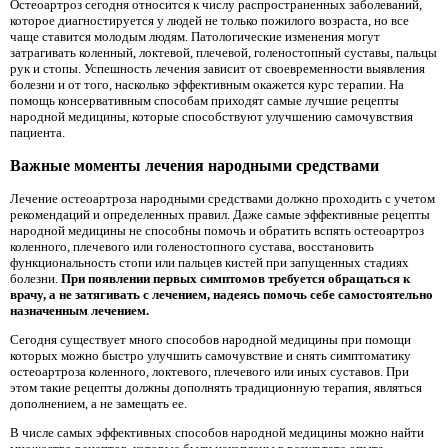
Остеоартроз сегодня относится к числу распространенных заболеваний,
которое диагностируется у людей не только пожилого возраста, но все
чаще ставится молодым людям. Патологические изменения могут
затрагивать коленный, локтевой, плечевой, голеностопный суставы, пальцы
рук и стопы. Успешность лечения зависит от своевременности выявления
болезни и от того, насколько эффективным окажется курс терапии. На
помощь консервативным способам приходят самые лучшие рецепты
народной медицины, которые способствуют улучшению самочувствия
пациента.
Важные моменты лечения народными средствами
Лечение остеоартроза народными средствами должно проходить с учетом
рекомендаций и определенных правил. Даже самые эффективные рецепты
народной медицины не способны помочь и обратить вспять остеоартроз
коленного, плечевого или голеностопного сустава, восстановить
функциональность стопи или пальцев кистей при запущенных стадиях
болезни.
При появлении первых симптомов требуется обращаться к
врачу, а не затягивать с лечением, надеясь помочь себе самостоятельно
назначенным лечением.
Сегодня существует много способов народной медицины при помощи
которых можно быстро улучшить самочувствие и снять симптоматику
остеоартроза коленного, локтевого, плечевого или иных суставов. При
этом такие рецепты должны дополнять традиционную терапия, являться
дополнением, а не замещать ее.
В числе самых эффективных способов народной медицины можно найти