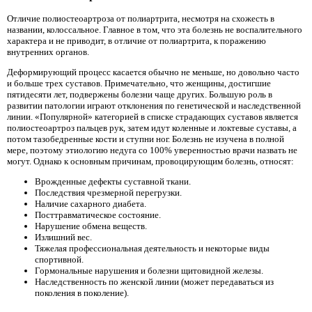
Отличие полиостеоартроза от полиартрита, несмотря на схожесть в
названии, колоссальное. Главное в том, что эта болезнь не воспалительного
характера и не приводит, в отличие от полиартрита, к поражению
внутренних органов.
Деформирующий процесс касается обычно не меньше, но довольно часто
и больше трех суставов. Примечательно, что женщины, достигшие
пятидесяти лет, подвержены болезни чаще других. Большую роль в
развитии патологии играют отклонения по генетической и наследственной
линии. «Популярной» категорией в списке страдающих суставов является
полиостеоартроз пальцев рук, затем идут коленные и локтевые суставы, а
потом тазобедренные кости и ступни ног. Болезнь не изучена в полной
мере, поэтому этиологию недуга со 100% уверенностью врачи назвать не
могут. Однако к основным причинам, провоцирующим болезнь, относят:
Врожденные дефекты суставной ткани.
Последствия чрезмерной перегрузки.
Наличие сахарного диабета.
Посттравматическое состояние.
Нарушение обмена веществ.
Излишний вес.
Тяжелая профессиональная деятельность и некоторые виды
спортивной.
Гормональные нарушения и болезни щитовидной железы.
Наследственность по женской линии (может передаваться из
поколения в поколение).