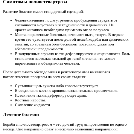
Симптомы полиостеоартроза
Развитие болезни имеет стандартный сценарий:
Человек начинает после утреннего пробуждения страдать от
скованности в суставах и затрудненности в движениях. На
«расхаживание» необходимо примерно около получаса.
Места, пораженные болезнью, начинают ныть, тянуть. В первое
время это чувствуется после долгой пешей ходьбы или физических
занятий, со временем боль беспокоит постоянно, даже при
абсолютной неподвижности.
В запущенных случаях кости деформируются и искривляются. Боль
становится настолько сильной до такой степени, что может
парализовать и обездвижить человека.
После детального обследования и рентгенограммы выявляются
патологические процессы на всех своих стадиях:
Суставная щель сужена либо совсем отсутствует.
В соединения кости с хрящом незначительные просветления.
Истончение ткани, деформирующее хрящ.
Костные наросты.
Скопление жидкости.
Лечение болезни
Борьба с полиостеоартрозом – это долгий труд на протяжении не одного
месяца. Оно направлено сразу в несколько важнейших направлений: