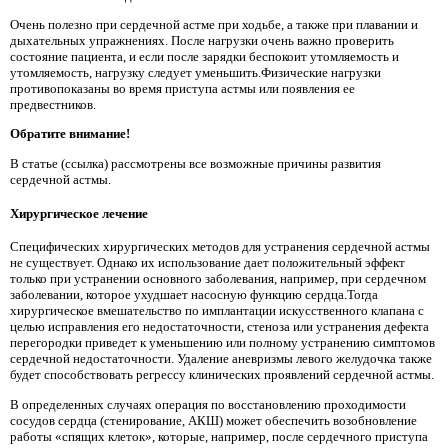
Очень полезно при сердечной астме при ходьбе, а также при плавании и
дыхательных упражнениях. После нагрузки очень важно проверить
состояние пациента, и если после зарядки беспокоит утомляемость и
утомляемость, нагрузку следует уменьшить.Физические нагрузки
противопоказаны во время приступа астмы или появления ее
предвестников.
Обратите внимание!
В статье (ссылка) рассмотрены все возможные причины развития
сердечной астмы.
Хирургическое лечение
Специфических хирургических методов для устранения сердечной астмы
не существует. Однако их использование дает положительный эффект
только при устранении основного заболевания, например, при сердечном
заболевании, которое ухудшает насосную функцию сердца.Тогда
хирургическое вмешательство по имплантации искусственного клапана с
целью исправления его недостаточности, стеноза или устранения дефекта
перегородки приведет к уменьшению или полному устранению симптомов
сердечной недостаточности. Удаление аневризмы левого желудочка также
будет способствовать регрессу клинических проявлений сердечной астмы.
В определенных случаях операция по восстановлению проходимости
сосудов сердца (стенирование, АКШ) может обеспечить возобновление
работы «спящих клеток», которые, например, после сердечного приступа