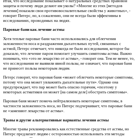
Итак, что исследование показывает о натуральных средствах правовой
защиты и почему люди делают им уколы? «Многие из этих [методов
лечения] показали свои противовоспалительные свойства у животных», -
говорит Питерс, но, к сожалению, они не всегда были эффективны в
исследованиях, проводимых на людях.
Паровые бани как лечение астмы
Хотя теплые паровые бани часто использовались для облегчения
заложенности носа и раздражения дыхательных путей, связанных с
астмой, Петерс отмечает, что никогда не было исследования, которое бы
доказало, что лечение паром помогает улучшить симптомы астмы. Важно
понимать, что «это не лекарство от астмы», - говорит она. Тем не менее, то,
что исследования не выявили явной пользы, не означает, что паровая баня
не принесет пользы некоторым людям.
Петерс говорит, что паровая баня «может облегчить некоторые симптомы,
потому что она может увлажнять дыхательные пути». Однако она
предупреждает, что пар может быть опасно горячим, «поэтому у
некоторых астматиков он может [на самом деле] обострить симптомы».
Паровая баня может помочь нейтрализовать некоторые симптомы, в
частности заложенность носа, но Питерс подчеркивает, что паровые бани
не «заменяют лекарства от астмы».
Травы и другие альтернативные варианты лечения астмы
Многие травы рекламировались как естественные средства от астмы, но
Питерс предлагает людям с осторожностью использовать эти методы