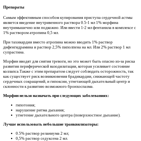
Препараты
Самым эффективным способом купирования приступа сердечной астмы
является введение внутривенного раствора 0.5-1 мл 1% морфина
внутримышечно или подкожно. Или ввести 1-2 мл фентанила в комплексе с
1% раствором атропина 0,5 мл.
При тахикардии вместо атропина можно вводить 1% раствор
дифенгидрамина и раствор 2,5% пиполпена на мл. Или 2% раствор 1 мл
супрастина.
Морфин вводят для снятия тревоги, но это может быть опасно из-за риска
развития периферической вазодилатации, которая усиливает состояние
коллапса.Также с этим препаратом следует соблюдать осторожность, так
как существует риск возникновения брадикардии, снижающей частоту
сердечных сокращений, и гипоксии, угнетающей дыхательный центр и
склонности к развитию возможного бронхоспазма.
Морфин нельзя назначать при следующих заболеваниях:
гипотония;
нарушение ритма дыхания;
угнетение дыхательного центра (поверхностное дыхание).
Лучше использовать небольшие транквилизаторы:
0.5% раствор реланиума 2 мл;
0,5% раствор седуксена 2 мл.