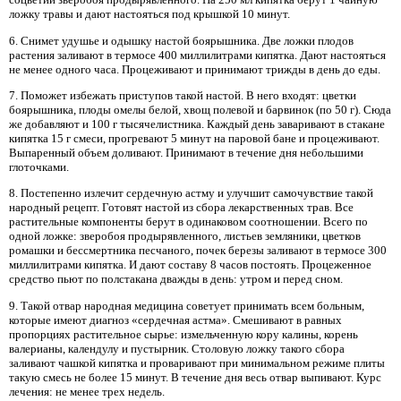
ложку травы и дают настояться под крышкой 10 минут.
6. Снимет удушье и одышку настой боярышника. Две ложки плодов
растения заливают в термосе 400 миллилитрами кипятка. Дают настояться
не менее одного часа. Процеживают и принимают трижды в день до еды.
7. Поможет избежать приступов такой настой. В него входят: цветки
боярышника, плоды омелы белой, хвощ полевой и барвинок (по 50 г). Сюда
же добавляют и 100 г тысячелистника. Каждый день заваривают в стакане
кипятка 15 г смеси, прогревают 5 минут на паровой бане и процеживают.
Выпаренный объем доливают. Принимают в течение дня небольшими
глоточками.
8. Постепенно излечит сердечную астму и улучшит самочувствие такой
народный рецепт. Готовят настой из сбора лекарственных трав. Все
растительные компоненты берут в одинаковом соотношении. Всего по
одной ложке: зверобоя продырявленного, листьев земляники, цветков
ромашки и бессмертника песчаного, почек березы заливают в термосе 300
миллилитрами кипятка. И дают составу 8 часов постоять. Процеженное
средство пьют по полстакана дважды в день: утром и перед сном.
9. Такой отвар народная медицина советует принимать всем больным,
которые имеют диагноз «сердечная астма». Смешивают в равных
пропорциях растительное сырье: измельченную кору калины, корень
валерианы, календулу и пустырник. Столовую ложку такого сбора
заливают чашкой кипятка и проваривают при минимальном режиме плиты
такую смесь не более 15 минут. В течение дня весь отвар выпивают. Курс
лечения: не менее трех недель.