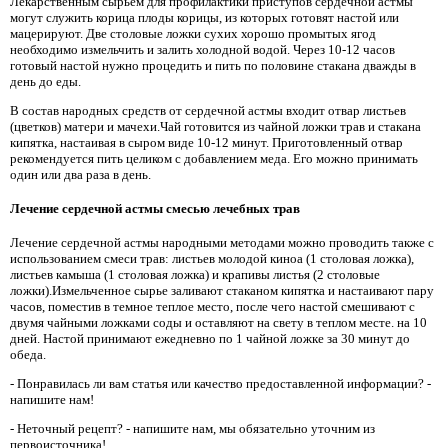
Лекарственным сырьем для профилактики приступов сердечной астмы
могут служить корица плоды корицы, из которых готовят настой или
мацерируют. Две столовые ложки сухих хорошо промытых ягод
необходимо измельчить и залить холодной водой. Через 10-12 часов
готовый настой нужно процедить и пить по половине стакана дважды в
день до еды.
В состав народных средств от сердечной астмы входит отвар листьев
(цветков) матери и мачехи.Чай готовится из чайной ложки трав и стакана
кипятка, настаивая в сыром виде 10-12 минут. Приготовленный отвар
рекомендуется пить целиком с добавлением меда. Его можно принимать
один или два раза в день.
Лечение сердечной астмы смесью лечебных трав
Лечение сердечной астмы народными методами можно проводить также с
использованием смеси трав: листьев молодой киноа (1 столовая ложка),
листьев камыша (1 столовая ложка) и крапивы листья (2 столовые
ложки).Измельченное сырье заливают стаканом кипятка и настаивают пару
часов, поместив в темное теплое место, после чего настой смешивают с
двумя чайными ложками соды и оставляют на свету в теплом месте. на 10
дней. Настой принимают ежедневно по 1 чайной ложке за 30 минут до
обеда.
- Понравилась ли вам статья или качество предоставленной информации? -
напишите нам!
- Неточный рецепт? - напишите нам, мы обязательно уточним из
первоисточника!