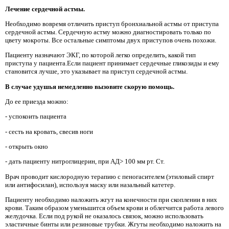
Лечение сердечной астмы.
Необходимо вовремя отличить приступ бронхиальной астмы от приступа
сердечной астмы. Сердечную астму можно диагностировать только по
цвету мокроты. Все остальные симптомы двух приступов очень похожи.
Пациенту назначают ЭКГ, по которой легко определить, какой тип
приступа у пациента.Если пациент принимает сердечные гликозиды и ему
становится лучше, это указывает на приступ сердечной астмы.
В случае удушья немедленно вызовите скорую помощь.
До ее приезда можно:
- успокоить пациента
- сесть на кровать, свесив ноги
- открыть окно
- дать пациенту нитроглицерин, при АД> 100 мм рт. Ст.
Врач проводит кислородную терапию с пеногасителем (этиловый спирт
или антифосилан), используя маску или назальный катетер.
Пациенту необходимо наложить жгут на конечности при скоплении в них
крови. Таким образом уменьшится объем крови и облегчится работа левого
желудочка. Если под рукой не оказалось связок, можно использовать
эластичные бинты или резиновые трубки. Жгуты необходимо наложить на