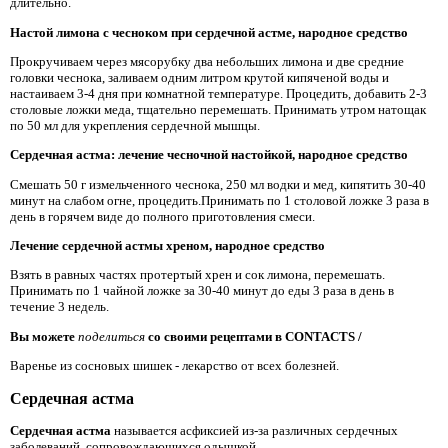
длительно.
Настой лимона с чесноком при сердечной астме, народное средство
Прокручиваем через мясорубку два небольших лимона и две средние
головки чеснока, заливаем одним литром крутой кипяченой воды и
настаиваем 3-4 дня при комнатной температуре. Процедить, добавить 2-3
столовые ложки меда, тщательно перемешать. Принимать утром натощак
по 50 мл для укрепления сердечной мышцы.
Сердечная астма: лечение чесночной настойкой, народное средство
Смешать 50 г измельченного чеснока, 250 мл водки и мед, кипятить 30-40
минут на слабом огне, процедить.Принимать по 1 столовой ложке 3 раза в
день в горячем виде до полного приготовления смеси.
Лечение сердечной астмы хреном, народное средство
Взять в равных частях протертый хрен и сок лимона, перемешать.
Принимать по 1 чайной ложке за 30-40 минут до еды 3 раза в день в
течение 3 недель.
Вы можете
поделиться
со своими рецептами в CONTACTS /
Варенье из сосновых шишек - лекарство от всех болезней.
Сердечная астма
Сердечная астма
называется асфиксией из-за различных сердечных
заболеваний, сопровождающихся одышкой.