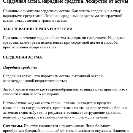
Сердечная астма, народные средства, лекарства от астмы
Причины и симптомы сердечной астмы. Как лечить сердечную
астму
народными средствами. Лечение народными средствами от сердечной
астмы: лекарственные травы от астмы.
ЗАБОЛЕВАНИЯ СЕРДЦА И АРТЕРИИ
Причины и лечение сердечной астмы народными средствами. Народные
средства: какие травы использовать при сердечной
астме
и способы
приготовления лекарств из трав.
СЕРДЕЧНАЯ АСТМА
Народные средства
Сердечная астма - это пароксизм астмы, вызванный острой
левожелудочковой недостаточностью.
Застой крови в малом круге кровообращения возникает, как правило, из-за
слабости мышц левого желудочка.
В этом случае жидкая часть крови - плазма - выходит за пределы
кровеносных сосудов легких, пропитывая их ткани и даже мелкие бронхи,
легочная ткань набухает, в результате возникает затруднение дыхания,
появляется одышка, а в тяжелых случаях - происходит удушье.
Симптомы.
Приступ начинается с сухого кашля. Лицо больного
приобретает бледный синюшный оттенок, становится опухшим. Пациенты