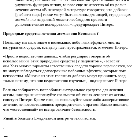
улучшить функцию легких, многое еще не известно об их роли в
лечении астмы.«В некоторой литературе говорится, что добавки
[рыбьего жира] также могут быть полезны для людей, страдающих
астмой», но на данный момент необходимо провести
дополнительные исследования, - предупреждает Питерс.
Природные средства лечения астмы: они Безопасно?
Поскольку мы мало знаем о возможных побочных эффектах многих
натуральных средств, всегда лучше перестраховаться, отмечает Питерс.
«Просто недостаточно данных, чтобы регулярно говорить об
использовании [этих природные средства] у пациентов », - говорит
она.Хотя многие варианты естественных средств хорошо переносятся, все
же могут наблюдаться долгосрочные побочные эффекты, которые пока
неизвестны. «Многие из этих травяных добавок могут причинить вред
только потому, что они недостаточно изучены», - подчеркивает Питерс.
Если вы собираетесь попробовать натуральное средство для лечения
астмы, никогда не используйте его вместо обычных лекарств от астмы, -
советует Питерс. Кроме того, не используйте какое-либо альтернативное
лечение, не посоветовавшись предварительно с врачом. Важно помнить,
что «естественный» не всегда означает безопасность.
Узнайте больше в Ежедневном центре лечения астмы.
.