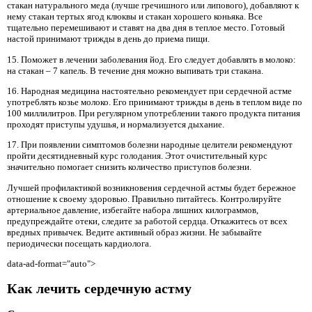
стакан натурального меда (лучше гречишного или липового), добавляют к
нему стакан тертых ягод клюквы и стакан хорошего коньяка. Все
тщательно перемешивают и ставят на два дня в теплое место. Готовый
настой принимают трижды в день до приема пищи.
15. Поможет в лечении заболевания йод. Его следует добавлять в молоко:
на стакан – 7 капель. В течение дня можно выпивать три стакана.
16. Народная медицина настоятельно рекомендует при сердечной астме
употреблять козье молоко. Его принимают трижды в день в теплом виде по
100 миллилитров. При регулярном употреблении такого продукта питания
проходят приступы удушья, и нормализуется дыхание.
17. При появлении симптомов болезни народные целители рекомендуют
пройти десятидневный курс голодания. Этот очистительный курс
значительно помогает снизить количество приступов болезни.
Лучшей профилактикой возникновения сердечной астмы будет бережное
отношение к своему здоровью. Правильно питайтесь. Контролируйте
артериальное давление, избегайте набора лишних килограммов,
предупреждайте отеки, следите за работой сердца. Откажитесь от всех
вредных привычек. Ведите активный образ жизни. Не забывайте
периодически посещать кардиолога.
data-ad-format="auto">
Как лечить сердечную астму