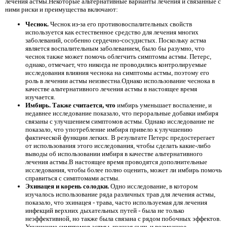
лечения астмы.Некоторые альтернативные варианты лечения и связанные с
ними риски и преимущества включают:
Чеснок.
Чеснок из-за его противовоспалительных свойств
используется как естественное средство для лечения многих
заболеваний, особенно сердечно-сосудистых. Поскольку астма
является воспалительным заболеванием, было бы разумно, что
чеснок также может помочь облегчить симптомы астмы. Петерс,
однако, отмечает, что никогда не проводились контролируемые
исследования влияния чеснока на симптомы астмы, поэтому его
роль в лечении астмы неизвестна.Однако использование чеснока в
качестве альтернативного лечения астмы в настоящее время
изучается.
Имбирь. Также считается, что
имбирь уменьшает воспаление, и
недавнее исследование показало, что пероральные добавки имбиря
связаны с улучшением симптомов астмы. Однако исследование не
показало, что употребление имбиря привело к улучшению
фактической функции легких. В результате Петерс предостерегает
от использования этого исследования, чтобы сделать какие-либо
выводы об использовании имбиря в качестве альтернативного
лечения астмы.В настоящее время проводятся дополнительные
исследования, чтобы более полно оценить, может ли имбирь помочь
справиться с симптомами астмы.
Эхинацея и корень солодки.
Одно исследование, в котором
изучалось использование ряда различных трав для лечения астмы,
показало, что эхинацея - трава, часто используемая для лечения
инфекций верхних дыхательных путей - была не только
неэффективной, но также была связана с рядом побочных эффектов.
Ухудшение симптомов астмы, кожная сыпь и возможное