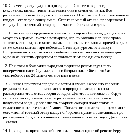
10. Снимет приступ удушья при сердечной астме отвар из трав:
кукурузных рылец, травы тысячелистника и семян лапчатки. Все
растительное сырье берут в равных частях. Измельчают. На стакан кипятка
кладут 1 столовую ложку смеси. Ставят на малый огонь и проваривают 1
минуту. Процеженный отвар принимают по 2 стакана в день.
11. Поможет при сердечной астме такой отвар из сбора следующих трав.
Берут по 4 грамма: листьев розмарина, корней калгана и арники, травы
золототысячника; заливают измельченное сырье стаканом горячей воды и
затем состав кипятят при небольшой температуре около 5 минут.
Процеженный отвар выпивают небольшими глоточками в течение дня.
Курс лечения этим средством составляет не менее одного месяца.
12. При этом заболевании народная медицина рекомендует пить
попеременно настойку валерианы и боярышника. Обе настойки
употребляют по 20 капель четыре раза в день.
13. Снимает приступы сердечной астмы и мумие. Особенно хорошие
результаты в лечении показывает это природное лекарство при
растворении его в отваре корня солодки. Для его приготовления берут
столовую ложку измельченного растительного сырья и заливают
полулитром воды. Далее емкость с корнем солодки прогревают на
медленном огне в течение 45 минут. После этого средство процеживают и
остужают. В готовый отвар кладут 0,4 грамма мумие и размешивают до
растворения. Средство принимают ежедневно утром натощак. Дозировка:
1 стакан.
14. При первых признаках заболевания поможет простой рецепт. Берут