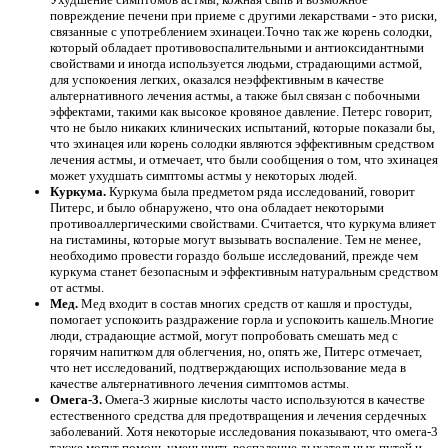
повреждение печени при приеме с другими лекарствами - это риски,
связанные с употреблением эхинацеи.Точно так же корень солодки,
который обладает противовоспалительными и антиоксидантными
свойствами и иногда используется людьми, страдающими астмой,
для успокоения легких, оказался неэффективным в качестве
альтернативного лечения астмы, а также был связан с побочными
эффектами, такими как высокое кровяное давление. Петерс говорит,
что не было никаких клинических испытаний, которые показали бы,
что эхинацея или корень солодки являются эффективным средством
лечения астмы, и отмечает, что были сообщения о том, что эхинацея
может ухудшать симптомы астмы у некоторых людей.
Куркума.
Куркума была предметом ряда исследований, говорит
Питерс, и было обнаружено, что она обладает некоторыми
противоаллергическими свойствами. Считается, что куркума влияет
на гистамины, которые могут вызывать воспаление. Тем не менее,
необходимо провести гораздо больше исследований, прежде чем
куркума станет безопасным и эффективным натуральным средством
от астмы.
Мед.
Мед входит в состав многих средств от кашля и простуды,
помогает успокоить раздражение горла и успокоить кашель.Многие
люди, страдающие астмой, могут попробовать смешать мед с
горячим напитком для облегчения, но, опять же, Питерс отмечает,
что нет исследований, подтверждающих использование меда в
качестве альтернативного лечения симптомов астмы.
Омега-3.
Омега-3 жирные кислоты часто используются в качестве
естественного средства для предотвращения и лечения сердечных
заболеваний. Хотя некоторые исследования показывают, что омега-3
также могут помочь уменьшить воспаление дыхательных путей и