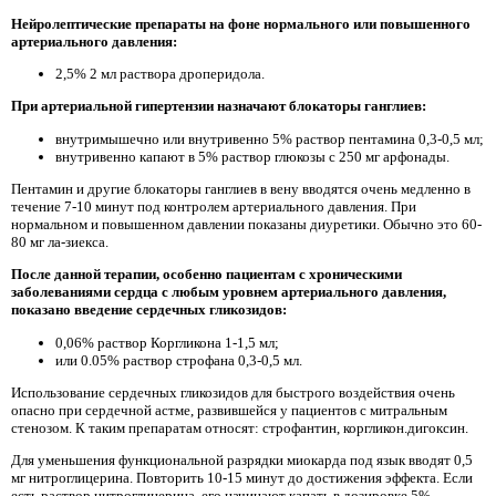
Нейролептические препараты на фоне нормального или повышенного
артериального давления:
2,5% 2 мл раствора дроперидола.
При артериальной гипертензии назначают блокаторы ганглиев:
внутримышечно или внутривенно 5% раствор пентамина 0,3-0,5 мл;
внутривенно капают в 5% раствор глюкозы с 250 мг арфонады.
Пентамин и другие блокаторы ганглиев в вену вводятся очень медленно в
течение 7-10 минут под контролем артериального давления. При
нормальном и повышенном давлении показаны диуретики. Обычно это 60-
80 мг ла-зиекса.
После данной терапии, особенно пациентам с хроническими
заболеваниями сердца с любым уровнем артериального давления,
показано введение сердечных гликозидов:
0,06% раствор Коргликона 1-1,5 мл;
или 0.05% раствор строфана 0,3-0,5 мл.
Использование сердечных гликозидов для быстрого воздействия очень
опасно при сердечной астме, развившейся у пациентов с митральным
стенозом. К таким препаратам относят: строфантин, коргликон.дигоксин.
Для уменьшения функциональной разрядки миокарда под язык вводят 0,5
мг нитроглицерина. Повторить 10-15 минут до достижения эффекта. Если
есть раствор нитроглицерина, его начинают капать в дозировке 5%