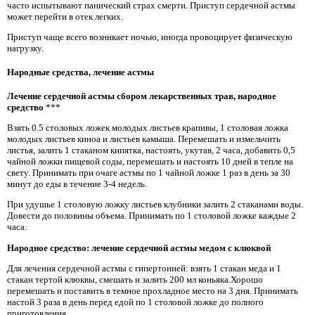
часто испытывают панический страх смерти. Приступ сердечной астмы
может перейти в отек легких.
Приступ чаще всего возникает ночью, иногда провоцирует физическую
нагрузку.
Народные средства, лечение астмы
Лечение сердечной астмы сбором лекарственных трав, народное
средство
***
Взять 0.5 столовых ложек молодых листьев крапивы, 1 столовая ложка
молодых листьев киноа и листьев камыша. Перемешать и измельчить
листья, залить 1 стаканом кипятка, настоять, укутав, 2 часа, добавить 0,5
чайной ложки пищевой соды, перемешать и настоять 10 дней в тепле на
свету. Принимать при очаге астмы по 1 чайной ложке 1 раз в день за 30
минут до еды в течение 3-4 недель.
При удушье 1 столовую ложку листьев клубники залить 2 стаканами воды.
Довести до половины объема. Принимать по 1 столовой ложке каждые 2
часа.
Народное средство: лечение сердечной астмы медом с клюквой
Для лечения сердечной астмы с гипертонией: взять 1 стакан меда и 1
стакан тертой клюквы, смешать и залить 200 мл коньяка.Хорошо
перемешать и поставить в темное прохладное место на 3 дня. Принимать
настой 3 раза в день перед едой по 1 столовой ложке до полного
приготовления.