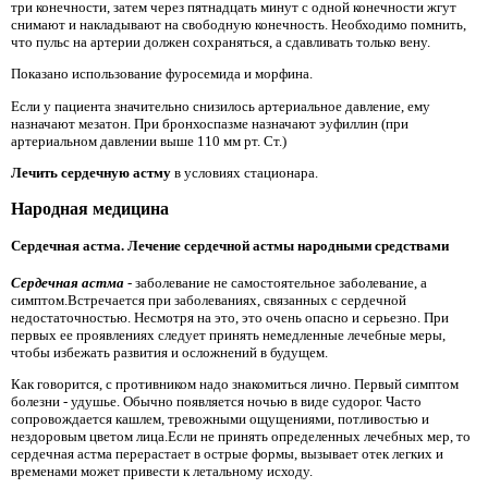
три конечности, затем через пятнадцать минут с одной конечности жгут
снимают и накладывают на свободную конечность. Необходимо помнить,
что пульс на артерии должен сохраняться, а сдавливать только вену.
Показано использование фуросемида и морфина.
Если у пациента значительно снизилось артериальное давление, ему
назначают мезатон. При бронхоспазме назначают эуфиллин (при
артериальном давлении выше 110 мм рт. Ст.)
Лечить сердечную астму
в условиях стационара.
Народная медицина
Сердечная астма. Лечение сердечной астмы народными средствами
Сердечная астма
- заболевание не самостоятельное заболевание, а
симптом.Встречается при заболеваниях, связанных с сердечной
недостаточностью. Несмотря на это, это очень опасно и серьезно. При
первых ее проявлениях следует принять немедленные лечебные меры,
чтобы избежать развития и осложнений в будущем.
Как говорится, с противником надо знакомиться лично. Первый симптом
болезни - удушье. Обычно появляется ночью в виде судорог. Часто
сопровождается кашлем, тревожными ощущениями, потливостью и
нездоровым цветом лица.Если не принять определенных лечебных мер, то
сердечная астма перерастает в острые формы, вызывает отек легких и
временами может привести к летальному исходу.