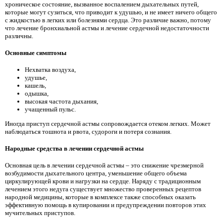
хроническое состояние, вызванное воспалением дыхательных путей,
которые могут сузиться, что приводит к удушью, и не имеет ничего общего
с жидкостью в легких или болезнями сердца. Это различие важно, потому
что лечение бронхиальной астмы и лечение сердечной недостаточности
различны.
Основные симптомы
Нехватка воздуха,
удушье,
кашель,
одышка,
высокая частота дыхания,
учащенный пульс.
Иногда приступ сердечной астмы сопровождается отеком легких. Может
наблюдаться тошнота и рвота, судороги и потеря сознания.
Народные средства в лечении сердечной астмы
Основная цель в лечении сердечной астмы – это снижение чрезмерной
возбудимости дыхательного центра, уменьшение общего объема
циркулирующей крови и нагрузки на сердце. Наряду с традиционным
лечением этого недуга существует множество проверенных рецептов
народной медицины, которые в комплексе также способных оказать
эффективную помощь в купировании и предупреждении повторов этих
мучительных приступов.