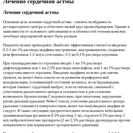
Лечение сердечной астмы
Лечение сердечной астмы
Основная цель лечения сердечной астмы - снизить возбудимость
респираторного центра и облегчить малый круг кровообращения. Однако в
зависимости от основного заболевания и особенностей течения комплекс
лечебных мероприятий может быть разным.
Пациента нужно приподнять. Наиболее эффективным считается введение
0,5-1 мл 1% раствора морфина внутривенно, внутримышечно, подкожно
(или фентанила 1-2 мл) в сочетании с 0.5 мл 0,1% раствора атропина.
При тахикардии вместо атропина вводят 1 мл 1% раствора
дифенгидрамина или 1 мл 2,5% раствора пипольфена, или 1 мл 2% раствора
супрастина вместо атропина. Введение морфина полезно для снятия
тревоги, но может быть опасно из-за развития периферической
вазодилатации, усиливающей состояние коллапса, из-за брадикардии,
которая снижает сердечный выброс, и из-за гипоксии, связанной с
угнетением дыхательного центра и склонностью к для усиления
возможного бронхоспазма.Следовательно, при гипотонии, нарушении
ритма дыхания (дыхание Чейн-Стокса), угнетении дыхательного центра
(дыхание становится поверхностным, менее частым) вводить морфин не
следует. В таких ситуациях предпочтительнее использовать небольшие
транквилизаторы (реланиум 0,5% раствор 2 мл, седуксен 0,5% раствор 2
мл), нейролептические препараты (2 мл 2,5% раствора дроперидола против
повышенного или нормального артериального давления).