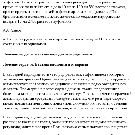
эффектов) .Если есть раствор нитроглицерина для парентерального
применения, то капайте его в доза 10 мг на 100 мл 5% раствора глюкозы,
ориентируясь на клинический эффект и артериальное давление.При
бронхоспастическом компоненте желательно медленно внутривенно
вводить 10 мл 2,4% раствора эуфиллина.
А.А. Пынов
«Лечение сердечной астмы» и другие статьи из раздела Неотложные
состояния в кардиологии
Лечение сердечной астмы народными средствами
Лечение сердечной астмы настоями и отварами
В народной медицине есть - это ряд рецептов, эффективность которых
доказана на практике.Однако не следует забывать, что приступ сердечной
астмы требует неотложной медицинской помощи и редко обходится без
лекарств. Промедление в этом случае даже на стадии предвестников
болезни может привести к летальному исходу. Говоря о лечении сердечной
астмы народными средствами, следует отметить, что речь идет скорее о
предотвращении повторных приступов, снижении их частоты и степени
тяжести, а также лечении заболеваний, которые могут вызвать приступы.
В народной медицине для лечения сердечной астмы часто используются
различные настои и отвары, большинство из которых нужно принимать
регулярно, длительное время.Вот несколько самых популярных рецептов.