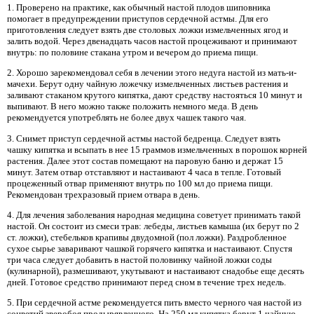
1. Проверено на практике, как обычный настой плодов шиповника
помогает в предупреждении приступов сердечной астмы. Для его
приготовления следует взять две столовых ложки измельченных ягод и
залить водой. Через двенадцать часов настой процеживают и принимают
внутрь: по половине стакана утром и вечером до приема пищи.
2. Хорошо зарекомендовал себя в лечении этого недуга настой из мать-и-
мачехи. Берут одну чайную ложечку измельченных листьев растения и
заливают стаканом крутого кипятка, дают средству настояться 10 минут и
выпивают. В него можно также положить немного меда. В день
рекомендуется употреблять не более двух чашек такого чая.
3. Снимет приступ сердечной астмы настой бедренца. Следует взять
чашку кипятка и всыпать в нее 15 граммов измельченных в порошок корней
растения. Далее этот состав помещают на паровую баню и держат 15
минут. Затем отвар отставляют и настаивают 4 часа в тепле. Готовый
процеженный отвар применяют внутрь по 100 мл до приема пищи.
Рекомендован трехразовый прием отвара в день.
4. Для лечения заболевания народная медицина советует принимать такой
настой. Он состоит из смеси трав: лебеды, листьев камыша (их берут по 2
ст. ложки), стебельков крапивы двудомной (пол ложки). Раздробленное
сухое сырье заваривают чашкой горячего кипятка и настаивают. Спустя
три часа следует добавить в настой половинку чайной ложки соды
(кулинарной), размешивают, укутывают и настаивают снадобье еще десять
дней. Готовое средство принимают перед сном в течение трех недель.
5. При сердечной астме рекомендуется пить вместо черного чая настой из
соцветий зверобоя продырявленного. На 250 мл кипятка берут 1 чайную