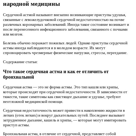
народной медицины
Сердечной астмой называют внезапно возникающие приступы удушья,
связанные с левожелудочковой сердечной недостаточностью на почве
различных коронарных заболеваний. Иногда такое состояние возникает и
после перенесенного инфекционного заболевания, связанного с почками
или мозгом.
Болезнь обычно поражает пожилых людей. Однако приступы сердечной
астмы иногда наблюдаются и в молодом возрасте. Их могут
спровоцировать чрезмерные физические нагрузки, стрессы, переедание.
Содержание статьи:
Что такое сердечная астма и как ее отличить от
бронхиальной
Сердечная астма — это не форма астмы. Это тип кашля или хрипы,
которые происходят при сердечной недостаточности. В зависимости от
тяжести, такие симптомы как свистящее дыхание и удушье, требуют
неотложной медицинской помощи.
Сердечная недостаточность может привести к накоплению жидкости в
легких (отек легких) и вокруг дыхательных путей. Последнее вызывает
затрудненное дыхание, кашель и хрипы, — которые могут имитировать
приступ астмы.
Бронхиальная астма, в отличие от сердечной, представляет собой