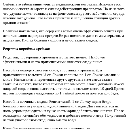
Сейчас это заболевание лечится медицинскими методами. Используется
широкий спектр лекарств и сильнодействующих препаратов. Но из-за того,
что удушье может возникнуть на фоне совсем другого заболевания сердца,
лечение затруднено. Это может привести к нарушению функций других
органов и тканей.
Практика показывает, что сердечная астма очень эффективно лечится при
использовании народных средств.Не раз помогали даже самым серьезным
пациентам. Иногда болезнь уходила и не оставляла следов.
Рецепты народных средств
Рецептов, проверенных временем и опытом, немало. Наиболее
эффективными и часто применяемыми являются следующие:
Настой из молодых листьев киноа, тростника и крапивы. Для
приготовления возьмите ½ ст. Ложки крапивы, по 1 ст. Ложке камыша и
киноа. Измельчить и перемешать друг с другом. Затем смесь залить
стаканом кипятка, настоять в темном теплом месте 2 часа, добавить ложку
пищевой соды и снова настоять в теплом, но светлом месте 10 дней.Прием
настоя производить ежедневно по 1 чайной ложке за полчаса до обеда.
Настой из ветчины с медом. Рецепт такой: 1 ст. Ложку корня бедра
большого залить ј литра холодной кипяченой воды. Дать настояться на
ночь, утром процедить и в ту же часть корня добавить еще кипятка. После
охлаждения смешайте обе жидкости и добавьте немного меда. Полученный
настой употребляют ежедневно вместо воды.
Настой тысячелистника, гусиного глаза и кукурузных