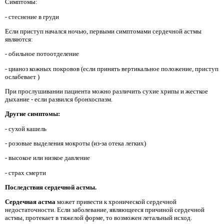
Симптомы:
- стеснение в груди
Если приступ начался ночью, первыми симптомами сердечной астмы
являются:
- обильное потоотделение
- цианоз кожных покровов (если принять вертикальное положение, приступ
ослабевает )
При прослушивании пациента можно различить сухие хрипы и жесткое
дыхание - если развился бронхоспазм.
Другие симптомы:
- сухой кашель
- розовые выделения мокроты (из-за отека легких)
- высокое или низкое давление
- страх смерти
Последствия сердечной астмы.
Сердечная астма
может привести к хронической сердечной
недостаточности. Если заболевание, являющееся причиной сердечной
астмы, протекает в тяжелой форме, то возможен летальный исход.