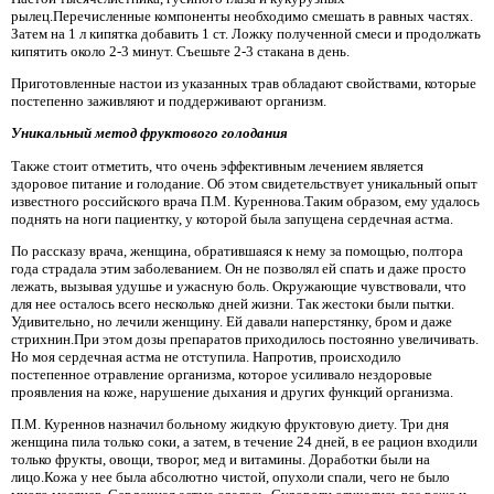
рылец.Перечисленные компоненты необходимо смешать в равных частях.
Затем на 1 л кипятка добавить 1 ст. Ложку полученной смеси и продолжать
кипятить около 2-3 минут. Съешьте 2-3 стакана в день.
Приготовленные настои из указанных трав обладают свойствами, которые
постепенно заживляют и поддерживают организм.
Уникальный метод фруктового голодания
Также стоит отметить, что очень эффективным лечением является
здоровое питание и голодание. Об этом свидетельствует уникальный опыт
известного российского врача П.М. Куреннова.Таким образом, ему удалось
поднять на ноги пациентку, у которой была запущена сердечная астма.
По рассказу врача, женщина, обратившаяся к нему за помощью, полтора
года страдала этим заболеванием. Он не позволял ей спать и даже просто
лежать, вызывая удушье и ужасную боль. Окружающие чувствовали, что
для нее осталось всего несколько дней жизни. Так жестоки были пытки.
Удивительно, но лечили женщину. Ей давали наперстянку, бром и даже
стрихнин.При этом дозы препаратов приходилось постоянно увеличивать.
Но моя сердечная астма не отступила. Напротив, происходило
постепенное отравление организма, которое усиливало нездоровые
проявления на коже, нарушение дыхания и других функций организма.
П.М. Куреннов назначил больному жидкую фруктовую диету. Три дня
женщина пила только соки, а затем, в течение 24 дней, в ее рацион входили
только фрукты, овощи, творог, мед и витамины. Доработки были на
лицо.Кожа у нее была абсолютно чистой, опухоли спали, чего не было