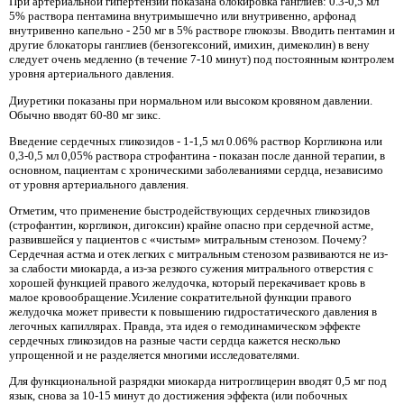
При артериальной гипертензии показана блокировка ганглиев: 0.3-0,5 мл
5% раствора пентамина внутримышечно или внутривенно, арфонад
внутривенно капельно - 250 мг в 5% растворе глюкозы. Вводить пентамин и
другие блокаторы ганглиев (бензогексоний, имихин, димеколин) в вену
следует очень медленно (в течение 7-10 минут) под постоянным контролем
уровня артериального давления.
Диуретики показаны при нормальном или высоком кровяном давлении.
Обычно вводят 60-80 мг зикс.
Введение сердечных гликозидов - 1-1,5 мл 0.06% раствор Коргликона или
0,3-0,5 мл 0,05% раствора строфантина - показан после данной терапии, в
основном, пациентам с хроническими заболеваниями сердца, независимо
от уровня артериального давления.
Отметим, что применение быстродействующих сердечных гликозидов
(строфантин, коргликон, дигоксин) крайне опасно при сердечной астме,
развившейся у пациентов с «чистым» митральным стенозом. Почему?
Сердечная астма и отек легких с митральным стенозом развиваются не из-
за слабости миокарда, а из-за резкого сужения митрального отверстия с
хорошей функцией правого желудочка, который перекачивает кровь в
малое кровообращение.Усиление сократительной функции правого
желудочка может привести к повышению гидростатического давления в
легочных капиллярах. Правда, эта идея о гемодинамическом эффекте
сердечных гликозидов на разные части сердца кажется несколько
упрощенной и не разделяется многими исследователями.
Для функциональной разрядки миокарда нитроглицерин вводят 0,5 мг под
язык, снова за 10-15 минут до достижения эффекта (или побочных