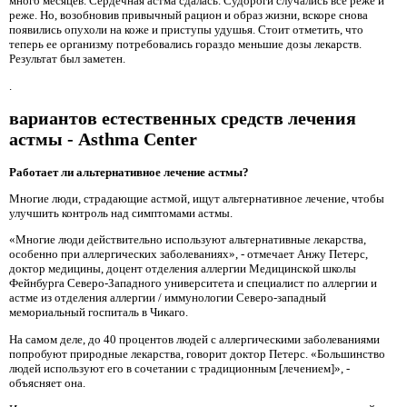
много месяцев. Сердечная астма сдалась. Судороги случались все реже и
реже. Но, возобновив привычный рацион и образ жизни, вскоре снова
появились опухоли на коже и приступы удушья. Стоит отметить, что
теперь ее организму потребовались гораздо меньшие дозы лекарств.
Результат был заметен.
.
вариантов естественных средств лечения
астмы - Asthma Center
Работает ли альтернативное лечение астмы?
Многие люди, страдающие астмой, ищут альтернативное лечение, чтобы
улучшить контроль над симптомами астмы.
«Многие люди действительно используют альтернативные лекарства,
особенно при аллергических заболеваниях», - отмечает Анжу Петерс,
доктор медицины, доцент отделения аллергии Медицинской школы
Фейнбурга Северо-Западного университета и специалист по аллергии и
астме из отделения аллергии / иммунологии Северо-западный
мемориальный госпиталь в Чикаго.
На самом деле, до 40 процентов людей с аллергическими заболеваниями
попробуют природные лекарства, говорит доктор Петерс. «Большинство
людей используют его в сочетании с традиционным [лечением]», -
объясняет она.