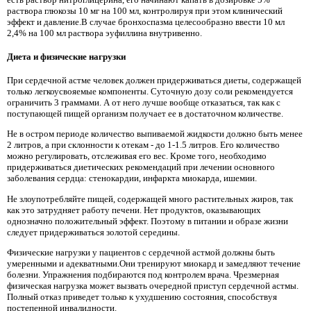
раствора глюкозы 10 мг на 100 мл, контролируя при этом клинический
эффект и давление.В случае бронхоспазма целесообразно ввести 10 мл
2,4% на 100 мл раствора эуфиллина внутривенно.
Диета и физические нагрузки
При сердечной астме человек должен придерживаться диеты, содержащей
только легкоусвояемые компоненты. Суточную дозу соли рекомендуется
ограничить 3 граммами. А от него лучше вообще отказаться, так как с
поступающей пищей организм получает ее в достаточном количестве.
Не в остром периоде количество выпиваемой жидкости должно быть менее
2 литров, а при склонности к отекам - до 1-1.5 литров. Его количество
можно регулировать, отслеживая его вес. Кроме того, необходимо
придерживаться диетических рекомендаций при лечении основного
заболевания сердца: стенокардии, инфаркта миокарда, ишемии.
Не злоупотребляйте пищей, содержащей много растительных жиров, так
как это затрудняет работу печени. Нет продуктов, оказывающих
однозначно положительный эффект. Поэтому в питании и образе жизни
следует придерживаться золотой середины.
Физические нагрузки у пациентов с сердечной астмой должны быть
умеренными и адекватными.Они тренируют миокард и замедляют течение
болезни. Упражнения подбираются под контролем врача. Чрезмерная
физическая нагрузка может вызвать очередной приступ сердечной астмы.
Полный отказ приведет только к ухудшению состояния, способствуя
постепенной инвалидности.