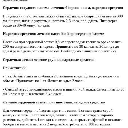
Сердечно-сосудистая астма: лечение боярышником, народное средство
При дыхании: 2 столовые ложки сушеных плодов боярышника залить 300
мл кипятка, плотно укутать и настоять 2-3 часа, процедить. Пить через
горло за 30-40 минут до еды.
Народное средство: лечение настойкой при сердечной астме
Настойка при сердечной астме: 0,5 кг перегородки грецкого ореха залить
200 мл спирта, настоять неделю.Принимать по 30 капель за 30 минут до
еды 4 раза в день, запивая молоком. Необходимо выпить всю настойку.
Сердечная астма: лечение удушья, народные средства
При асфиксии:
• 1 ст. Залейте листья клубники 2 стаканами воды. Довести до половины
объема. Принимать по 1 ст. Ложке каждые 2 часа.
• Смешайте 200 мл оливкового масла и пшеничной водки. Смесь пить по 50
мл 3 раза в день в течение 3-4 недель.
Лечение сердечной астмы при гипотонии, народное средство
Для лечения сердечной астмы при гипотонии: 1 стакан травы серой
желтухи залить 3 л теплой воды, залить 1 стаканом сахара и хорошо
размешать, добавить 1 стакан т. е. сметаны, накрыть салфеткой и оставить
бродить в темном месте на 2 недели.Употреблять по 100 мл в день