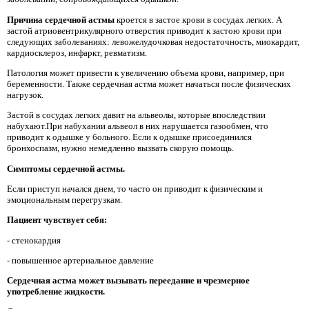
Причина сердечной астмы
кроется в застое крови в сосудах легких. А
застой атриовентрикулярного отверстия приводит к застою крови при
следующих заболеваниях: левожелудочковая недостаточность, миокардит,
кардиосклероз, инфаркт, ревматизм.
Патология может привести к увеличению объема крови, например, при
беременности. Также сердечная астма может начаться после физических
нагрузок.
Застой в сосудах легких давит на альвеолы, которые впоследствии
набухают.При набухании альвеол в них нарушается газообмен, что
приводит к одышке у больного. Если к одышке присоединился
бронхоспазм, нужно немедленно вызвать скорую помощь.
Симптомы сердечной астмы.
Если приступ начался днем, то часто он приводит к физическим и
эмоциональным перегрузкам.
Пациент чувствует себя:
- стенокардия
- повышенное артериальное давление
Сердечная астма может вызывать переедание и чрезмерное
употребление жидкости.