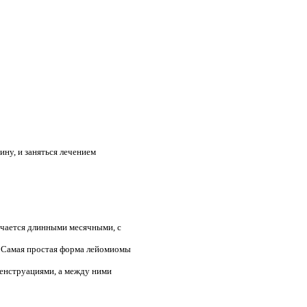
ину, и заняться лечением
личается длинными месячными, с
. Самая простая форма лейомиомы
менструациями, а между ними