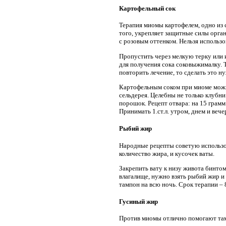
Картофельный сок
Терапия миомы картофелем, одно из 
того, укрепляет защитные силы орга
с розовым оттенком. Нельзя использо
Пропустить через мелкую терку или 
для получения сока соковыжималку. Т
повторить лечение, то сделать это н
Картофельным соком при миоме можно
сельдерея. Целебны не только клубни
порошок. Рецепт отвара: на 15 грамм
Принимать 1.ст.л. утром, днем и вече
Рыбий жир
Народные рецепты советую использо
количество жира, и кусочек ваты.
Закрепить вату к низу живота бинтом
влагалище, нужно взять рыбий жир и
тампон на всю ночь. Срок терапии – 
Гусиный жир
Против миомы отлично помогают там