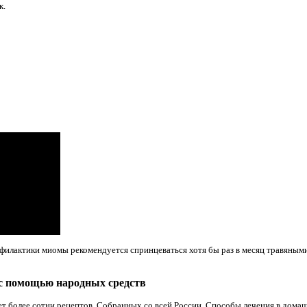
к.
филактики миомы рекомендуется спринцеваться хотя бы раз в месяц травяным
с помощью народных средств
 более сотни рецептов. Собранных со всей России. Способы лечения в дома