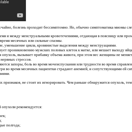
лучайно, болезнь проходит бессимптомно. Но, обычно симптоматика миомы сл
время и между менструальными кровотечениями, отдающая в поясницу или пр
время месячных или сильные спазмы.
ие, уменьшение цикла, кровянистые выделения между менструациями.
вует проникновению мужских половых клеток к матке, или мешает выходу яйц
 опухоль, вызывает прибавку объема живота, при этом вес женщины не меняет
 нервных стрессов.
ляются запоры, боль во время мочеиспускания или трудности во время справле
ери во время месячных пациентки страдают анемией, и сопутствующими ей с
ниями.
х признаков, не стоит их игнорировать. Чем раньше обнаружится опухоль, тем
й опухоли рекомендуется:
чек;
;
дые полгода;