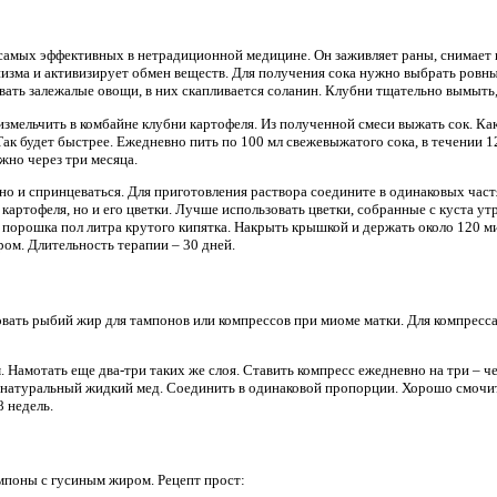
самых эффективных в нетрадиционной медицине. Он заживляет раны, снимает 
низма и активизирует обмен веществ. Для получения сока нужно выбрать ровн
вать залежалые овощи, в них скапливается соланин. Клубни тщательно вымыть,
измельчить в комбайне клубни картофеля. Из полученной смеси выжать сок. Ка
ак будет быстрее. Ежедневно пить по 100 мл свежевыжатого сока, в течении 1
ужно через три месяца.
 и спринцеваться. Для приготовления раствора соедините в одинаковых частя
 картофеля, но и его цветки. Лучше использовать цветки, собранные с куста ут
 порошка пол литра крутого кипятка. Накрыть крышкой и держать около 120 мин
ром. Длительность терапии – 30 дней.
вать рыбий жир для тампонов или компрессов при миоме матки. Для компресс
. Намотать еще два-три таких же слоя. Ставить компресс ежедневно на три – ч
 натуральный жидкий мед. Соединить в одинаковой пропорции. Хорошо смочить
8 недель.
поны с гусиным жиром. Рецепт прост: