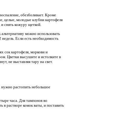
воспаление, обезболивает. Кроме
ые, целые, молодые клубни картофеля
 и снять кожуру щеткой.
к альтернативу можно использовать
2 недель. Если есть необходимость
х сок картофеля, моркови и
ром. Цветки высушите и истолките в
ут, не выставляя тару на свет.
а нужно растопить небольшое
етыре часа. Для тампонов во
 в растворе комок ваты, и поставить