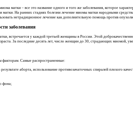
иома матки – все это название одного и того же заболевания, которое характ
и матки. На ранних стадиях болезни лечение миомы матки народными средства
льзовать нетрадиционное лечение как дополнительную помощь против опухоли
сти заболевания
атки, встречается у каждой третьей женщины в России. Этой доброкачествен
раста. За последние десять лет, число женщин до 30, страдающих миомой, увел
м факторам. Самые распространенные:
 результате аборта, использование противозачаточных спиралей плохого качес
о фона;