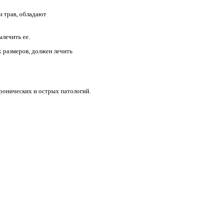
и трав, обладают
лечить ее.
 размеров, должен лечить
хронических и острых патологий.