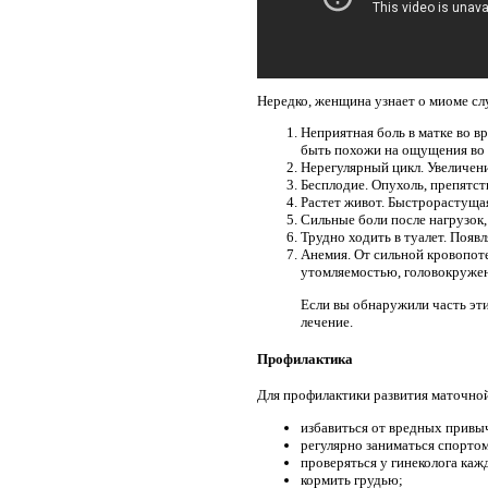
Нередко, женщина узнает о миоме с
Неприятная боль в матке во 
быть похожи на ощущения во 
Нерегулярный цикл. Увеличен
Бесплодие. Опухоль, препятст
Растет живот. Быстрорастущая
Сильные боли после нагрузок,
Трудно ходить в туалет. Появ
Анемия. От сильной кровопот
утомляемостью, головокруже
Если вы обнаружили часть эти
лечение.
Профилактика
Для профилактики развития маточно
избавиться от вредных привы
регулярно заниматься спортом
проверяться у гинеколога каж
кормить грудью;