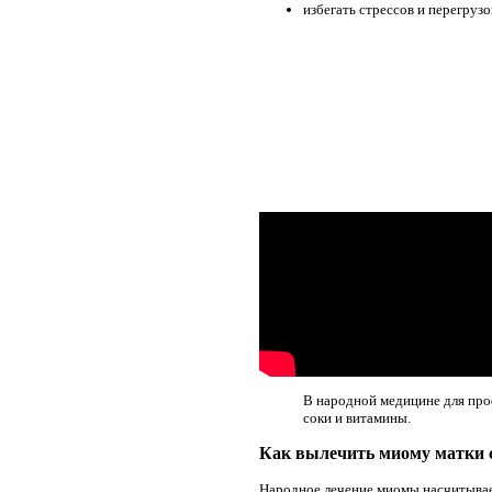
избегать стрессов и перегрузо
В народной медицине для про
соки и витамины.
Как вылечить миому матки 
Народное лечение миомы насчитывает