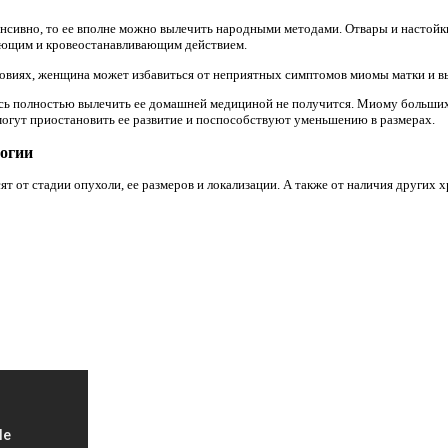
енсивно, то ее вполне можно вылечить народными методами. Отвары и настойк
ающим и кровеостанавливающим действием.
овиях, женщина может избавиться от неприятных симптомов миомы матки и вы
десь полностью вылечить ее домашней медициной не получится. Миому больших
могут приостановить ее развитие и поспособствуют уменьшению в размерах.
огии
т от стадии опухоли, ее размеров и локализации. А также от наличия других 