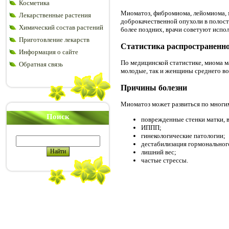
Косметика
Миоматоз, фибромиома, лейомиома, м
Лекарственные растения
доброкачественной опухоли в полост
Химический состав растений
более поздних, врачи советуют испо
Приготовление лекарств
Статистика распространенно
Информация о сайте
По медицинской статистике, миома м
Обратная связь
молодые, так и женщины среднего воз
Причины болезни
Миоматоз может развиться по многи
Поиск
поврежденные стенки матки, в
ИППП;
гинекологические патологии;
дестабилизация гормональног
лишний вес;
частые стрессы.