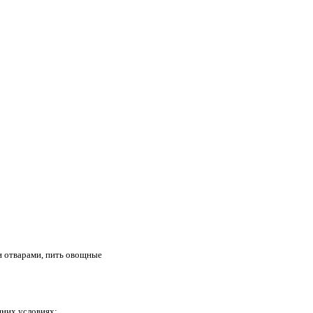
и отварами, пить овощные
шних условиях: