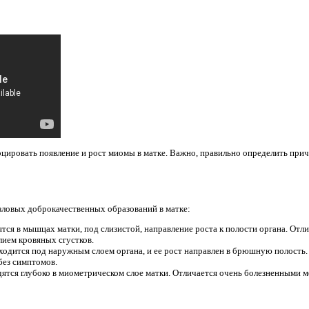
цировать появление и рост миомы в матке. Важно, правильно определить прич
зловых доброкачественных образований в матке:
тся в мышцах матки, под слизистой, направление роста к полости органа. От
лием кровяных сгустков.
дится под наружным слоем органа, и ее рост направлен в брюшную полость
без симптомов.
ятся глубоко в миометрическом слое матки. Отличается очень болезненными 