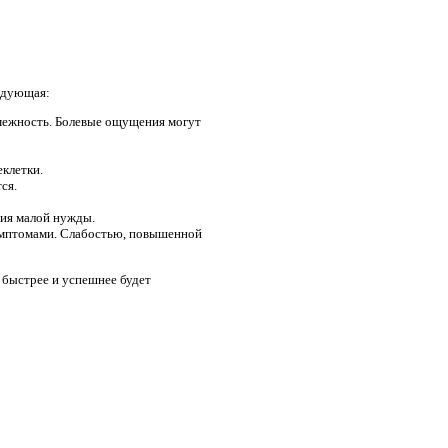
едующая:
омежность. Болевые ощущения могут
еклетки.
ся.
ния малой нужды.
имптомами. Слабостью, повышенной
 быстрее и успешнее будет