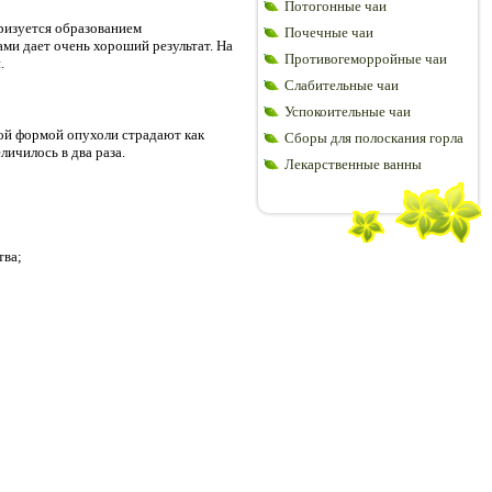
Потогонные чаи
еризуется образованием
Почечные чаи
ми дает очень хороший результат. На
Противогеморройные чаи
.
Слабительные чаи
Успокоительные чаи
ной формой опухоли страдают как
Сборы для полоскания горла
ичилось в два раза.
Лекарственные ванны
тва;