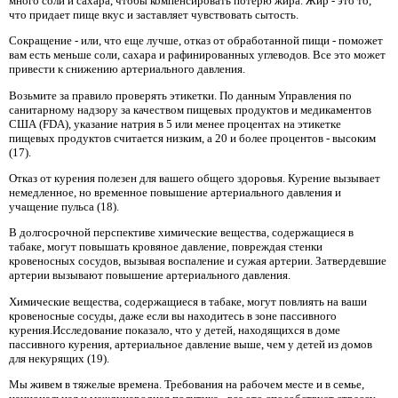
много соли и сахара, чтобы компенсировать потерю жира. Жир - это то,
что придает пище вкус и заставляет чувствовать сытость.
Сокращение - или, что еще лучше, отказ от обработанной пищи - поможет
вам есть меньше соли, сахара и рафинированных углеводов. Все это может
привести к снижению артериального давления.
Возьмите за правило проверять этикетки. По данным Управления по
санитарному надзору за качеством пищевых продуктов и медикаментов
США (FDA), указание натрия в 5 или менее процентах на этикетке
пищевых продуктов считается низким, а 20 и более процентов - высоким
(17).
Отказ от курения полезен для вашего общего здоровья. Курение вызывает
немедленное, но временное повышение артериального давления и
учащение пульса (18).
В долгосрочной перспективе химические вещества, содержащиеся в
табаке, могут повышать кровяное давление, повреждая стенки
кровеносных сосудов, вызывая воспаление и сужая артерии. Затвердевшие
артерии вызывают повышение артериального давления.
Химические вещества, содержащиеся в табаке, могут повлиять на ваши
кровеносные сосуды, даже если вы находитесь в зоне пассивного
курения.Исследование показало, что у детей, находящихся в доме
пассивного курения, артериальное давление выше, чем у детей из домов
для некурящих (19).
Мы живем в тяжелые времена. Требования на рабочем месте и в семье,