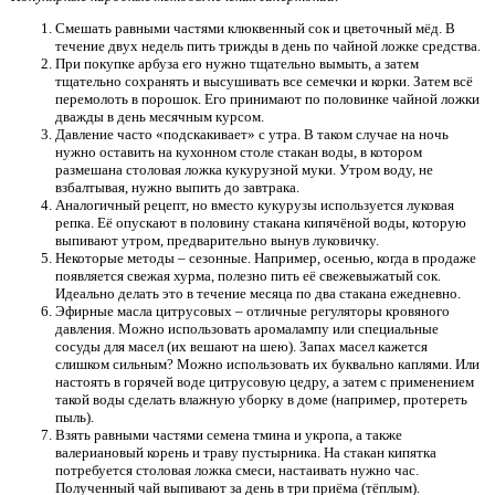
Смешать равными частями клюквенный сок и цветочный мёд. В
течение двух недель пить трижды в день по чайной ложке средства.
При покупке арбуза его нужно тщательно вымыть, а затем
тщательно сохранять и высушивать все семечки и корки. Затем всё
перемолоть в порошок. Его принимают по половинке чайной ложки
дважды в день месячным курсом.
Давление часто «подскакивает» с утра. В таком случае на ночь
нужно оставить на кухонном столе стакан воды, в котором
размешана столовая ложка кукурузной муки. Утром воду, не
взбалтывая, нужно выпить до завтрака.
Аналогичный рецепт, но вместо кукурузы используется луковая
репка. Её опускают в половину стакана кипячёной воды, которую
выпивают утром, предварительно вынув луковичку.
Некоторые методы – сезонные. Например, осенью, когда в продаже
появляется свежая хурма, полезно пить её свежевыжатый сок.
Идеально делать это в течение месяца по два стакана ежедневно.
Эфирные масла цитрусовых – отличные регуляторы кровяного
давления. Можно использовать аромалампу или специальные
сосуды для масел (их вешают на шею). Запах масел кажется
слишком сильным? Можно использовать их буквально каплями. Или
настоять в горячей воде цитрусовую цедру, а затем с применением
такой воды сделать влажную уборку в доме (например, протереть
пыль).
Взять равными частями семена тмина и укропа, а также
валериановый корень и траву пустырника. На стакан кипятка
потребуется столовая ложка смеси, настаивать нужно час.
Полученный чай выпивают за день в три приёма (тёплым).