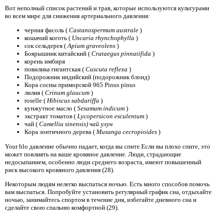
Вот неполный список растений и трав, которые используются культурами
во всем мире для снижения артериального давления:
черная фасоль (
Castanospermum australe
)
кошачий коготь (
Uncaria rhynchophylla
)
сок сельдерея (
Apium graveolens
)
Боярышник китайский (
Crataegus pinnatifida
)
корень имбиря
повилика гигантская (
Cuscuta reflexa
)
Подорожник индийский (подорожник блонд)
Кора сосны приморской 965 Pinus pinus
лилия (
Crinum glaucum
)
roselle (
Hibiscus sabdariffa
)
кунжутное масло (
Sesamum indicum
)
экстракт томатов (
Lycopersicon esculentum
)
чай (
Camellia sinensis) чай улун
Кора зонтичного дерева (
Musanga cecropioides
)
Your blo давление обычно падает, когда вы спите.Если вы плохо спите, это
может повлиять на ваше кровяное давление. Люди, страдающие
недосыпанием, особенно люди среднего возраста, имеют повышенный
риск высокого кровяного давления (28).
Некоторым людям нелегко выспаться ночью. Есть много способов помочь
вам выспаться. Попробуйте установить регулярный график сна, отдыхайте
ночью, занимайтесь спортом в течение дня, избегайте дневного сна и
сделайте свою спальню комфортной (29).