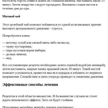
Растолочь горсть семян и залить их стаканом кипятка. Настаивать около 15
минут. Затем лекарство следует процедить. Выпивать стакан настоя в
течение дня до еды.
Мятный чай
Этот целебный чай поможет избавиться от одной из возможных причин
высокого артериального давления – стресса.
Потребуется взять:
— веточку сухой или свежей мяты либо мелиссы;
— траву пустырника;
— пара кусочков корня имбиря;
— долька лимона;
— мед.
Все составляющие рецепта необходимо залить горячей водой (не кипящей),
затем настаивать, накрыв чашку крышкой около 10 минут. Такой настой
поможет успокоиться, привести мысли в порядок и избавить от нервного
напряжения. Спокойствие в свою очередь приведет к снижению давления.
Эффективные способы лечения
Рецептов в этой области множество. В большинстве случаев не стоит
ждать мгновенного эффекта. Зато он будет стойким.
Популярные народные методы лечения гипертонии: