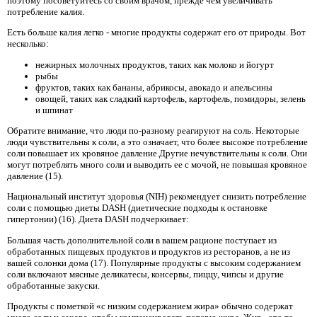
поэтому посоветуйтесь со своим врачом, прежде чем увеличивать
потребление калия.
Есть больше калия легко - многие продукты содержат его от природы. Вот
несколько:
нежирных молочных продуктов, таких как молоко и йогурт
рыбы
фруктов, таких как бананы, абрикосы, авокадо и апельсины
овощей, таких как сладкий картофель, картофель, помидоры, зелень
и шпинат
Обратите внимание, что люди по-разному реагируют на соль. Некоторые
люди чувствительны к соли, а это означает, что более высокое потребление
соли повышает их кровяное давление.Другие нечувствительны к соли. Они
могут потреблять много соли и выводить ее с мочой, не повышая кровяное
давление (15).
Национальный институт здоровья (NIH) рекомендует снизить потребление
соли с помощью диеты DASH (диетические подходы к остановке
гипертонии) (16). Диета DASH подчеркивает:
Большая часть дополнительной соли в вашем рационе поступает из
обработанных пищевых продуктов и продуктов из ресторанов, а не из
вашей солонки дома (17). Популярные продукты с высоким содержанием
соли включают мясные деликатесы, консервы, пиццу, чипсы и другие
обработанные закуски.
Продукты с пометкой «с низким содержанием жира» обычно содержат