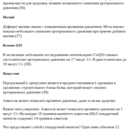
преимуществ для здоровья, помимо возможного снижения артериального
давления (36).
Магний
Дефицит магния связан с повышенным кровяным давлением. Мета-анализ
показал небольшое снижение артериального давления при приеме добавок
магния (37).
Коэнзим Q10
В нескольких небольших исследованиях антиоксидант CoQ10 снижал
систолическое артериальное давление на 17 мм рт. Ст. И диастолическое до
10 мм рт. Ст. (38).
Цитруллин
Пероральный L-цитруллин является предшественником L-аргинина в
организме, строительного блока белка, который может снизить
артериальное давление (39).
Алкоголь может повысить кровяное давление, даже если вы здоровы.
Важно пить умеренно. Алкоголь может повысить кровяное давление на 1
мм рт. Ст. На каждые 10 граммов выпитого алкоголя (40).Стандартный
напиток содержит 14 граммов алкоголя.
Что представляет собой стандартный напиток? Одно пиво объемом 12