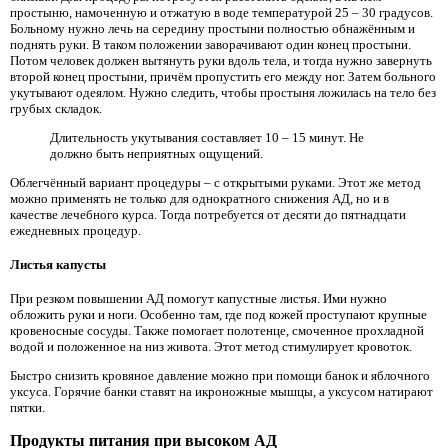
простыню, намоченную и отжатую в воде температурой 25 – 30 градусов.
Больному нужно лечь на середину простыни полностью обнажённым и
поднять руки. В таком положении заворачивают один конец простыни.
Потом человек должен вытянуть руки вдоль тела, и тогда нужно завернуть
второй конец простыни, причём пропустить его между ног. Затем больного
укутывают одеялом. Нужно следить, чтобы простыня ложилась на тело без
грубых складок.
Длительность укутывания составляет 10 – 15 минут. Не
должно быть неприятных ощущений.
Облегчённый вариант процедуры – с открытыми руками. Этот же метод
можно применять не только для однократного снижения АД, но и в
качестве лечебного курса. Тогда потребуется от десяти до пятнадцати
ежедневных процедур.
Листья капусты
При резком повышении АД помогут капустные листья. Ими нужно
обложить руки и ноги. Особенно там, где под кожей проступают крупные
кровеносные сосуды. Также помогает полотенце, смоченное прохладной
водой и положенное на низ живота. Этот метод стимулирует кровоток.
Быстро снизить кровяное давление можно при помощи банок и яблочного
уксуса. Горячие банки ставят на икроножные мышцы, а уксусом натирают
пятки.
Продукты питания при высоком АД