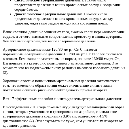
Систолическое артериальное давление.
Верхнее число
представляет давление в ваших кровеносных сосудах, когда ваше
сердце бьется.
Диастолическое артериальное давление.
Нижнее число
представляет давление в ваших кровеносных сосудах между
ударами, когда ваше сердце находится в состоянии покоя.
Ваше кровяное давление зависит от того, сколько крови перекачивает ваше
сердце, и от того, насколько сопротивление кровотоку в ваших артериях.
Чем уже ваши артерии, тем выше артериальное давление.
Артериальное давление ниже 120/80 мм рт. Ст. Считается
нормальным.Артериальное давление 130/80 мм рт. Ст. И более считается
высоким. Если ваши показатели выше нормы, но ниже 130/80 мм рт. Ст.,
Вы попадаете в категорию повышенного артериального давления. Это
означает, что вы подвержены риску развития высокого кровяного давления
(3).
Хорошая новость о повышенном артериальном давлении заключается в
том, что изменение образа жизни может значительно снизить ваши
показатели и снизить риск - без необходимости приема лекарств.
Вот 17 эффективных способов снизить уровень артериального давления:
В исследовании 2013 года пожилые люди, ведущие малоподвижный образ
жизни, которые участвовали в тренировках по аэробике, снизили свое
артериальное давление в среднем на 3.9% систолическое и 4,5%
диастолическое (4). Эти результаты не хуже, чем у некоторых лекарств от
кровяного давления.