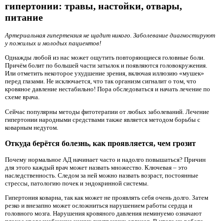
гипертонии: травы, настойки, отвары,
питание
Артериальная гипертензия не щадит никого. Заболевание диагностируют
у пожилых и молодых пациентов!
Однажды любой из нас может ощутить повторяющиеся головные боли.
Причём болит по большей части затылок и появляются головокружения.
Или отметить некоторое ухудшение зрения, включая иллюзию «мушек»
перед глазами. Не исключается, что так организм сигналит о том, что
кровяное давление нестабильно! Пора обследоваться и начать лечение по
схеме врача.
Сейчас популярны методы фитотерапии от любых заболеваний. Лечение
гипертонии народными средствами также является методом борьбы с
коварным недугом.
Откуда берётся болезнь, как проявляется, чем грозит
Почему нормальное АД начинает часто и надолго повышаться? Причин
для этого каждый врач может назвать множество. Ключевая – это
наследственность. Следом за ней можно назвать возраст, постоянные
стрессы, патологию почек и эндокринной системы.
Гипертония коварна, так как может не проявлять себя очень долго. Затем
резко и внезапно может осложниться нарушением работы сердца и
головного мозга. Нарушения кровяного давления неминуемо означают