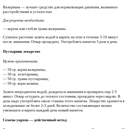
Валериана — лучшее средство для нормализации давления, вызванное
расстройствами и усталостью.
Для рецепта необходимо:
— корень или стебли травы валерианы.
Сушеное растение залить водой и варить на огне в течение 5-10 минут
после закипания. Отвар процедить. Употреблять напиток 3 раза в день.
Пустырник лекарство
Нужно приготовить:
— 50 гр. корня валерианы;
— 50 гр. золотарника;
— 50 гр. травы пустырника;
— 50 гр. коры калины.
Залить ингредиенты водой, дождаться закипания и проварить еще 2-5
минут. Отвар остудить до теплого состояния, процедить через марлю. В
день надо употреблять около стакана этого напитка. Лекарство хранится в
холодильнике не более 2-3 дней. Количество составляющих можно
уменьшать и варить каждый день новый напиток.
Семена укропа — действенный метод