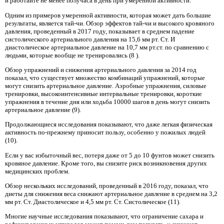
и работайте не менее получаса в день при умеренной активности.
Одним из примеров умеренной активности, которая может дать большие
результаты, является тай-чи. Обзор эффектов тай-чи и высокого кровяного
давления, проведенный в 2017 году, показывает в среднем падение
систолического артериального давления на 15,6 мм рт. Ст. И
диастолическое артериальное давление на 10,7 мм рт.ст. по сравнению с
людьми, которые вообще не тренировались (8 ).
Обзор упражнений и снижения артериального давления за 2014 год
показал, что существует множество комбинаций упражнений, которые
могут снизить артериальное давление. Аэробные упражнения, силовые
тренировки, высокоинтенсивные интервальные тренировки, короткие
упражнения в течение дня или ходьба 10000 шагов в день могут снизить
артериальное давление (9).
Продолжающиеся исследования показывают, что даже легкая физическая
активность по-прежнему приносит пользу, особенно у пожилых людей
(10).
Если у вас избыточный вес, потеря даже от 5 до 10 фунтов может снизить
кровяное давление. Кроме того, вы снизите риск возникновения других
медицинских проблем.
Обзор нескольких исследований, проведенный в 2016 году, показал, что
диеты для снижения веса снижают артериальное давление в среднем на 3,2
мм рт. Ст. Диастолическое и 4,5 мм рт. Ст. Систолическое (11).
Многие научные исследования показывают, что ограничение сахара и