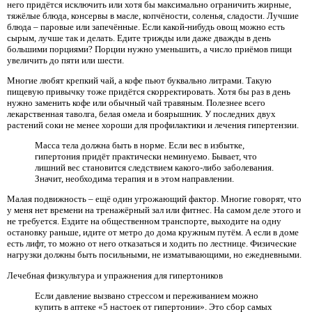
него придётся исключить или хотя бы максимально ограничить жирные,
тяжёлые блюда, консервы в масле, копчёности, соленья, сладости. Лучшие
блюда – паровые или запечённые. Если какой-нибудь овощ можно есть
сырым, лучше так и делать. Едите трижды или даже дважды в день
большими порциями? Порции нужно уменьшить, а число приёмов пищи
увеличить до пяти или шести.
Многие любят крепкий чай, а кофе пьют буквально литрами. Такую
пищевую привычку тоже придётся скорректировать. Хотя бы раз в день
нужно заменить кофе или обычный чай травяным. Полезнее всего
лекарственная таволга, белая омела и боярышник. У последних двух
растений соки не менее хороши для профилактики и лечения гипертензии.
Масса тела должна быть в норме. Если вес в избытке,
гипертония придёт практически неминуемо. Бывает, что
лишний вес становится следствием какого-либо заболевания.
Значит, необходима терапия и в этом направлении.
Малая подвижность – ещё один угрожающий фактор. Многие говорят, что
у меня нет времени на тренажёрный зал или фитнес. На самом деле этого и
не требуется. Ездите на общественном транспорте, выходите на одну
остановку раньше, идите от метро до дома кружным путём. А если в доме
есть лифт, то можно от него отказаться и ходить по лестнице. Физические
нагрузки должны быть посильными, не изматывающими, но ежедневными.
Лечебная физкультура и упражнения для гипертоников
Если давление вызвано стрессом и переживанием можно
купить в аптеке «5 настоек от гипертонии». Это сбор самых