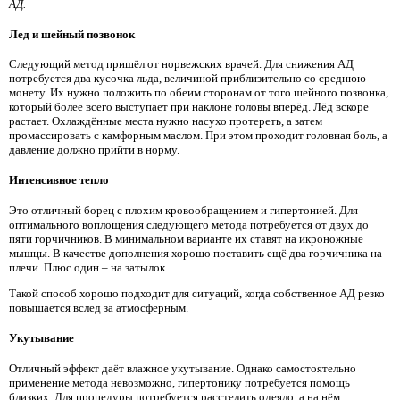
АД.
Лед и шейный позвонок
Следующий метод пришёл от норвежских врачей. Для снижения АД
потребуется два кусочка льда, величиной приблизительно со среднюю
монету. Их нужно положить по обеим сторонам от того шейного позвонка,
который более всего выступает при наклоне головы вперёд. Лёд вскоре
растает. Охлаждённые места нужно насухо протереть, а затем
промассировать с камфорным маслом. При этом проходит головная боль, а
давление должно прийти в норму.
Интенсивное тепло
Это отличный борец с плохим кровообращением и гипертонией. Для
оптимального воплощения следующего метода потребуется от двух до
пяти горчичников. В минимальном варианте их ставят на икроножные
мышцы. В качестве дополнения хорошо поставить ещё два горчичника на
плечи. Плюс один – на затылок.
Такой способ хорошо подходит для ситуаций, когда собственное АД резко
повышается вслед за атмосферным.
Укутывание
Отличный эффект даёт влажное укутывание. Однако самостоятельно
применение метода невозможно, гипертонику потребуется помощь
близких. Для процедуры потребуется расстелить одеяло, а на нём