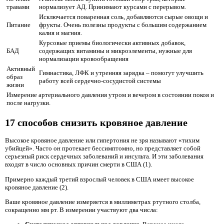
травами
нормализует АД. Принимают курсами с перерывом.
Исключается поваренная соль, добавляются сырые овощи и
Питание
фрукты. Очень полезны продукты с большим содержанием
калия и магния.
Курсовые приемы биологически активных добавок,
БАД
содержащих витамины и микроэлементы, нужные для
нормализации кровообращения
Активный
Гимнастика, ЛФК и утренняя зарядка – помогут улучшить
образ
работу всей сердечно-сосудистой системы
жизни
Измерение артериального давления утром и вечером в состоянии покоя и
после нагрузки.
17 способов снизить кровяное давление
Высокое кровяное давление или гипертония не зря называют «тихим
убийцей». Часто он протекает бессимптомно, но представляет собой
серьезный риск сердечных заболеваний и инсульта. И эти заболевания
входят в число основных причин смерти в США (1).
Примерно каждый третий взрослый человек в США имеет высокое
кровяное давление (2).
Ваше кровяное давление измеряется в миллиметрах ртутного столба,
сокращенно мм рт. В измерении участвуют два числа: