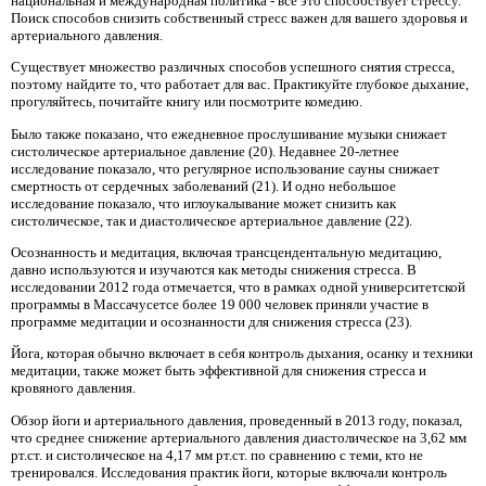
национальная и международная политика - все это способствует стрессу.
Поиск способов снизить собственный стресс важен для вашего здоровья и
артериального давления.
Существует множество различных способов успешного снятия стресса,
поэтому найдите то, что работает для вас. Практикуйте глубокое дыхание,
прогуляйтесь, почитайте книгу или посмотрите комедию.
Было также показано, что ежедневное прослушивание музыки снижает
систолическое артериальное давление (20). Недавнее 20-летнее
исследование показало, что регулярное использование сауны снижает
смертность от сердечных заболеваний (21). И одно небольшое
исследование показало, что иглоукалывание может снизить как
систолическое, так и диастолическое артериальное давление (22).
Осознанность и медитация, включая трансцендентальную медитацию,
давно используются и изучаются как методы снижения стресса. В
исследовании 2012 года отмечается, что в рамках одной университетской
программы в Массачусетсе более 19 000 человек приняли участие в
программе медитации и осознанности для снижения стресса (23).
Йога, которая обычно включает в себя контроль дыхания, осанку и техники
медитации, также может быть эффективной для снижения стресса и
кровяного давления.
Обзор йоги и артериального давления, проведенный в 2013 году, показал,
что среднее снижение артериального давления диастолическое на 3,62 мм
рт.ст. и систолическое на 4,17 мм рт.ст. по сравнению с теми, кто не
тренировался. Исследования практик йоги, которые включали контроль