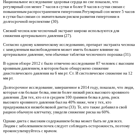
Национальное исследование здоровья сердца во сне показало, что
регулярный сон менее 7 часов в сутки и более 9 часов в сутки связан с
повышенным распространением гипертонии.Регулярный сон менее 5 часов
в сутки был связан со значительным риском развития гипертонии в
долгосрочной перспективе (30).
Свежий чеснок или чесночный экстракт широко используются для
снижения артериального давления (27).
Согласно одному клиническому исследованию, препарат экстракта чеснока
с замедленным высвобождением может иметь большее влияние на
артериальное давление, чем обычные таблетки чесночного порошка (31).
В одном обзоре 2012 г. было отмечено исследование 87 человек с высоким
кровяным давлением, в котором было обнаружено снижение
диастолического давления на 6 мм рт. Ст. И систолическое снижение на 12
мм рт.
Долгосрочное исследование, завершенное в 2014 году, показало, что люди,
которые ели больше белка, имели более низкий риск высокого кровяного
давления. Для тех, кто ел в среднем 100 граммов белка в день, риск
высокого кровяного давления был на 40% ниже, чем у тех, кто
придерживался низкобелковой диеты (33). Те, кто также добавил в свой
рацион обычную клетчатку, увидели снижение риска на 60%.
Однако диета с высоким содержанием белка может быть не для всех.
Людям с заболеванием почек следует соблюдать осторожность, поэтому
проконсультируйтесь с врачом.