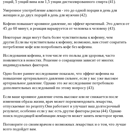
унций, 5 унций вина или 1,5 унции дистиллированного спирта (41).
Умеренное употребление алкоголя - это до одной порции в день для
женщин и до двух порций в день для мужчин (42).
Кофеин повышает кровяное давление, но эффект временный. Это длится от
45 до 60 минут, и реакция варьируется от человека к человеку (43).
Некоторые люди могут быть более чувствительны к кофеину, чем
другие.Если вы чувствительны к кофеину, возможно, вам стоит сократить
потребление кофе или попробовать кофе без кофеина.
Исследования кофеина, в том числе его пользы для здоровья, часто
появляются в новостях. Решение о сокращении зависит от многих
индивидуальных факторов.
Одно более раннее исследование показало, что эффект кофеина на
повышение артериального давления сильнее, если у вас уже высокое
артериальное давление. Однако это же исследование потребовало
дополнительных исследований по этому вопросу (43).
Если ваше кровяное давление очень высокое или не снижается после
изменения образа жизни, врач может порекомендовать лекарства,
отпускаемые по рецепту.Они работают и улучшат ваш долгосрочный
результат, особенно если у вас есть другие факторы риска (44). Однако
поиск подходящей комбинации лекарств может занять некоторое время.
Поговорите со своим врачом о возможных лекарствах и о том, что лучше
всего подойдет вам.