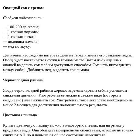
Овощной сок с хреном
Следует подготовить:
— 100-200 гр. хрена;
— 1 свежая морковь;
— 1 свежая свекла;
— половина лимона;
— мед по вкусу.
Для начала необходимо натереть хрен на терке и залить его стаканом воды.
Овощ будет настаиваться сутки в темном месте. Затем из очищенных
овощей выдавить сок любым доступным способом. Смешать ингредиенты
между собой. Добавить мед, выдавить сок лимона.
Черноплодная рябина
Ягода черноплодной рябины хорошо зарекомендовала себя в успешном
снижении давления. Употреблять ее можно в свежем виде (по горсти
ежедневно) или выжимать сок. Употреблять такое лекарство необходимо не
менее 2 месяцев для достижения положительного результата.
Цветочная пыльца
Купить цветочную пыльцу можно в некоторых аптеках или на рынке у
продавцов меда. Она обладает прекрасными свойствами, которые не только
снижают АД, но и повышают общее состояние иммунитета.