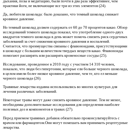
дыхания, позы и медитацию, были почти в два раза эффективнее, чем
практики йоги, не включающие все три из этих элементов (24).
Да, любители шоколада: было доказано, что темный шоколад снижает
кровяное давление.
Но темный шоколад должен содержать от 60 до 70 процентов какао. Обзор
исследований темного шоколада показал, что употребление одного-двух
квадратов темного шоколада в день может помочь снизить риск сердечных
заболеваний за счет снижения кровяного давления и воспалений.
Считается, что преимущества связаны с флавоноидами, присутствующими
в шоколаде с большим количеством твердых веществ какао. Флавоноиды
помогают расширять или расширять кровеносные сосуды (25).
Исследование, проведенное в 2010 году с участием 14 310 человек,
показало, что люди без гипертонии, которые ели больше черного шоколада,
в целом имели более низкое кровяное давление, чем те, кто ел меньше
черного шоколада (26).
Травяные лекарства издавна использовались во многих культурах для
лечения различных заболеваний.
Некоторые травы могут даже снизить кровяное давление. Тем не менее,
необходимы дополнительные исследования для определения наиболее
полезных доз и компонентов в травах (27).
Перед приемом травяных добавок обязательно проконсультируйтесь с
врачом или фармацевтом.Они могут помешать вам принимать рецептурные
лекарства.