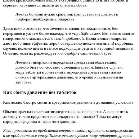
плохое кровоснабжение наших внутренних органов. В итоге их работа
серьёзно нарушается, вплоть до опасных сбоев.
Лечить болезнь нужно сразу, как врач установит диагноз и
подберёт необходимые лекарства.
Здесь важно осознать, что лечение становится пожизненным, без
перерывов и уж тем более надежд, что «пройдёт само». Вот только многие
гипертоники сталкиваются с такой проблемой. Назначенные лекарства
дают побочные эффекты, порой совершенно нежелательные. В подобных
случаях полезно иметь в запасе подходящие рецепты народной медицины.
Отлично, если их рекомендует или одобрит сам лечащий врач.
Лечение гипертонии народными средствами обязательно
должно быть согласовано с лечащим врачом. Бывают случаи,
когда таблетки в сочетании с народными средствами сильно
снижают артериальное давление, что чревато сказывается на
здоровье!
Как сбить давление без таблеток
Как можно быстро снизить артериальное давление в домашних условиях?
Обычно врач назначает антигипертензивные препараты. А если визит к
доктору только предстоит или лекарство кончилось? Тогда помогут
народные средства от высокого давления.
Если применить их предстоит впервые, стоит проявить осторожность
и не пробовать всё сразу. Также рекомендуется чаще проверять уровень