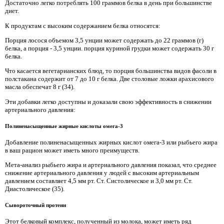
Достаточно легко потреблять 100 граммов белка в день при большинстве
диет.
К продуктам с высоким содержанием белка относятся:
Порция лосося объемом 3,5 унции может содержать до 22 граммов (г)
белка, а порция - 3,5 унции. порция куриной грудки может содержать 30 г
белка.
Что касается вегетарианских блюд, то порция большинства видов фасоли в
полстакана содержит от 7 до 10 г белка. Две столовые ложки арахисового
масла обеспечат 8 г (34).
Эти добавки легко доступны и доказали свою эффективность в снижении
артериального давления:
Полиненасыщенные жирные кислоты омега-3
Добавление полиненасыщенных жирных кислот омега-3 или рыбьего жира
в ваш рацион может иметь много преимуществ.
Мета-анализ рыбьего жира и артериального давления показал, что среднее
снижение артериального давления у людей с высоким артериальным
давлением составляет 4,5 мм рт. Ст. Систолическое и 3,0 мм рт. Ст.
Диастолическое (35).
Сывороточный протеин
Этот белковый комплекс, полученный из молока, может иметь ряд