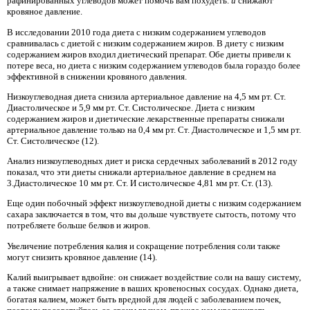
рафинированных углеводов может помочь вам похудеть.
и
снижают
кровяное давление.
В исследовании 2010 года диета с низким содержанием углеводов
сравнивалась с диетой с низким содержанием жиров. В диету с низким
содержанием жиров входил диетический препарат. Обе диеты привели к
потере веса, но диета с низким содержанием углеводов была гораздо более
эффективной в снижении кровяного давления.
Низкоуглеводная диета снизила артериальное давление на 4,5 мм рт. Ст.
Диастолическое и 5,9 мм рт. Ст. Систолическое. Диета с низким
содержанием жиров и диетические лекарственные препараты снижали
артериальное давление только на 0,4 мм рт. Ст. Диастолическое и 1,5 мм рт.
Ст. Систолическое (12).
Анализ низкоуглеводных диет и риска сердечных заболеваний в 2012 году
показал, что эти диеты снижали артериальное давление в среднем на
3.Диастолическое 10 мм рт. Ст. И систолическое 4,81 мм рт. Ст. (13).
Еще один побочный эффект низкоуглеводной диеты с низким содержанием
сахара заключается в том, что вы дольше чувствуете сытость, потому что
потребляете больше белков и жиров.
Увеличение потребления калия и сокращение потребления соли также
могут снизить кровяное давление (14).
Калий выигрывает вдвойне: он снижает воздействие соли на вашу систему,
а также снимает напряжение в ваших кровеносных сосудах. Однако диета,
богатая калием, может быть вредной для людей с заболеванием почек,