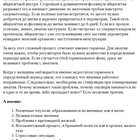
яйцеклеткой внутри. Созревшая в доминантном фолликуле яйцеклетка
разрывает его и начинает движение по маточным трубам навстречу
сперматозоиду. Если половые клетки встретятся, то зиготе нужно
добраться до матки и надежно прикрепиться в эндометрии. Такой путь
яйцеклетки из фолликула до матки занимает до 6 дней. Если все прошло
успешно, значит, зачатие наступило. Если «встреча» со сперматозоидом не
произошла, яйцеклетка с уже отслужившими свое частями эндометрия
покидают женский организм с наступлением менструации.
За весь этот сложный процесс отвечают именно гормоны. Для зачатия
очень важно, чтобы регуляторов было нужное количество в определенные
периоды цикла. Если случается сбой гормонального фона, сразу же
возникает проблема с зачатием.
Когда у женщины наблюдается именно недостаток гормонов в
определенный период цикла, это означает, что яичники работают
неправильно. Следовательно, необходима их стимуляция при планировании
зачатия. Почему возникает такая проблема, почему овуляция начинается не
в одно и то же время, либо пропадает вовсе? Есть несколько причин.
А именно:
Различные опухоли, образовавшиеся на яичниках или в матке.
Поликистозные яичники.
Проблемы с щитовидной железой.
Воспалительный процесс, в брюшной полости или в органах малого
таза.
Стрессовые ситуации.