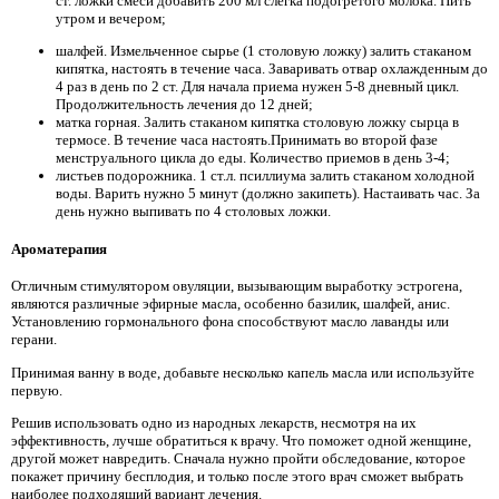
ст. ложки смеси добавить 200 мл слегка подогретого молока. Пить
утром и вечером;
шалфей. Измельченное сырье (1 столовую ложку) залить стаканом
кипятка, настоять в течение часа. Заваривать отвар охлажденным до
4 раз в день по 2 ст. Для начала приема нужен 5-8 дневный цикл.
Продолжительность лечения до 12 дней;
матка горная. Залить стаканом кипятка столовую ложку сырца в
термосе. В течение часа настоять.Принимать во второй фазе
менструального цикла до еды. Количество приемов в день 3-4;
листьев подорожника. 1 ст.л. псиллиума залить стаканом холодной
воды. Варить нужно 5 минут (должно закипеть). Настаивать час. За
день нужно выпивать по 4 столовых ложки.
Ароматерапия
Отличным стимулятором овуляции, вызывающим выработку эстрогена,
являются различные эфирные масла, особенно базилик, шалфей, анис.
Установлению гормонального фона способствуют масло лаванды или
герани.
Принимая ванну в воде, добавьте несколько капель масла или используйте
первую.
Решив использовать одно из народных лекарств, несмотря на их
эффективность, лучше обратиться к врачу. Что поможет одной женщине,
другой может навредить. Сначала нужно пройти обследование, которое
покажет причину бесплодия, и только после этого врач сможет выбрать
наиболее подходящий вариант лечения.