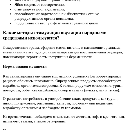
Яйцо созревает своевременно;
стимулирует рост эндометрия;
способность оплодотворенной яйцеклетки к стенке
репродуктивного органа повышена;
поддерживают вторую фазу менструального цикла.
Какие методы стимуляции овуляции народными
средствами используются?
Лекарственные травы, эфирные масла, питание и насыщение организма
витаминами - это традиционные лекарства для восстановления овуляции,
повышающие вероятность наступления беременности.
Нормализация мощности
Как стимулировать овуляцию в домашних условиях? Без корректировки
рациона обойтись невозможно. Определенные продукты способствуют
выработке организмом эстрогена. К таким продуктам относятся огурцы,
помидоры, бобы, свекла, яблоки, инжир и семена (кунжут, лен и тыква).
Ограничить потребность и употребление таких продуктов, как груши,
инжир, цитрусовые, рис, ананас, капуста, поскольку они подавляют
выработку организмом необходимых гормонов.
На время лечения необходимо отказаться от алкоголя, кофе и крепкого чая,
напитков с газами, а также от курения.