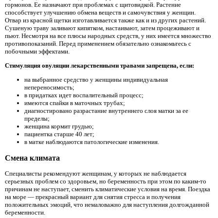
гормонов. Ее назначают при проблемах с щитовидкой. Растение
способствует улучшению обмена веществ и самочувствия у женщин.
Отвар из красной щетки изготавливается также как и из других растений.
Сушеную траву заливают кипятком, настаивают, затем процеживают и
пьют. Несмотря на все плюсы народных средств, у них имеется множество
противопоказаний. Перед применением обязательно ознакомьтесь с
побочными эффектами.
Стимуляция овуляции лекарственными травами запрещена, если:
на выбранное средство у женщины индивидуальная
непереносимость;
в придатках идет воспалительный процесс;
имеются спайки в маточных трубах;
диагностировано разрастание внутреннего слоя матки за ее
пределы;
женщина кормит грудью;
пациентка старше 40 лет;
в матке наблюдаются патологические изменения.
Смена климата
Специалисты рекомендуют женщинам, у которых не наблюдается
серьезных проблем со здоровьем, но беременность при этом по каким-то
причинам не наступает, сменить климатические условия на время. Поездка
на море — прекрасный вариант для снятия стресса и получения
положительных эмоций, что немаловажно для наступления долгожданной
беременности.