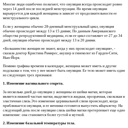
Многие люди ошибочно полагают, что овуляция всегда происходит ровно
через 14 дней после последней менструации. Но время овуляции
варьируется для каждой женщины и зависит от продолжительности ее
менструального цикла.
Если у женщины обычно 28-дневный менструальный цикл, овуляция
обычно происходит между 13 и 15 днями; По данным Американского
общества репродуктивной медицины, если ее цикл составляет от 27 до 34
дней, овуляция обычно происходит между 13 и 20 днями.
«Большинство женщин не знают, когда у них происходит овуляция», -
сказала доктор Кристина Рамирес, акушер и гинеколог из Гарден-Сити,
Нью-Йорк.
Помимо графика времени в календаре, женщина может иметь и другие
подсказки о том, что у нее может быть овуляция. Ее тело может иметь один
из следующих трех признаков:
1. Изменение вагинального секрета.
За несколько дней до овуляции у женщины из шейки матки, которая
является нижней частью матки, выделяется жидкая, прозрачная, скользкая и
эластичная слизь.Это изменение цервикальной слизи происходит, когда
приближается овуляция, и ее яичники готовятся выпустить яйцеклетку. На
следующий день после овуляции слизь шейки матки претерпевает еще одно
изменение: она становится более густой и мутной.
2. Изменение базальной температуры тела.