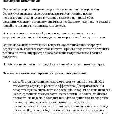
Насыщение витаминами
Одним из факторов, которые следует исключить при планировании
беременности, является недостаток витаминов. Именно прием
недостаточного количества витаминов является причиной сбоя
овуляции.Женскому организму витамины необходимо получать не только с
пищей, но и в виде витаминных комплексов.
Важно принимать витамин Е, и при подготовке к употреблению
йодированной соли, чтобы йодида калия в организме было достаточно.
Одним из важных питательных веществ, обеспечивающих здоровую
беременность, является фолиевая кислота. При его недостатке в организме
ребенка на этапе внутриутробного развития могут появиться разные
патологии.
Подобрать наиболее подходящий витаминный комплекс поможет врач.
Лечение настоями и отварами лекарственных растений
алоэ. Листья растения используются для лечения болезней. Как
стимулятор овуляции растение эффективно. Для приготовления
лекарства нужно снять листья с растений, которым больше пяти лет.
Перед срезанием листьев растение неделями не поливают. Листья
поставить на неделю в холодильник. Используйте только здоровые
листья, удалите колючки и измельчите. После добавить
растопленное сало и масло, а также мед в соотношении: al (1), мед
(6), масло (6), сало (6).Тщательно перемешайте все ингредиенты. 1