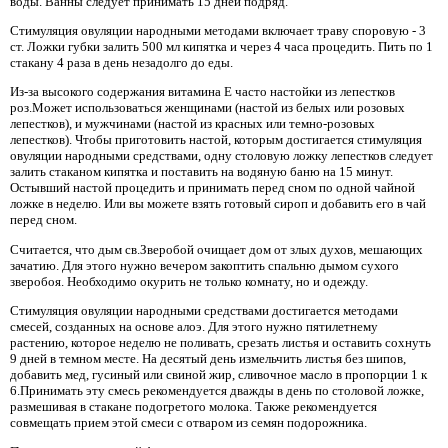
воды. Ванны следует принимать 15 дней подряд.
Стимуляция овуляции народными методами включает траву споровую - 3
ст. Ложки губки залить 500 мл кипятка и через 4 часа процедить. Пить по 1
стакану 4 раза в день незадолго до еды.
Из-за высокого содержания витамина Е часто настойки из лепестков
роз.Может использоваться женщинами (настой из белых или розовых
лепестков), и мужчинами (настой из красных или темно-розовых
лепестков). Чтобы приготовить настой, которым достигается стимуляция
овуляции народными средствами, одну столовую ложку лепестков следует
залить стаканом кипятка и поставить на водяную баню на 15 минут.
Остывший настой процедить и принимать перед сном по одной чайной
ложке в неделю. Или вы можете взять готовый сироп и добавить его в чай ​​
перед сном.
Считается, что дым св.Зверобой очищает дом от злых духов, мешающих
зачатию. Для этого нужно вечером закоптить спальню дымом сухого
зверобоя. Необходимо окурить не только комнату, но и одежду.
Стимуляция овуляции народными средствами достигается методами
смесей, созданных на основе алоэ. Для этого нужно пятилетнему
растению, которое неделю не поливать, срезать листья и оставить сохнуть
9 дней в темном месте. На десятый день измельчить листья без шипов,
добавить мед, гусиный или свиной жир, сливочное масло в пропорции 1 к
6.Принимать эту смесь рекомендуется дважды в день по столовой ложке,
размешивая в стакане подогретого молока. Также рекомендуется
совмещать прием этой смеси с отваром из семян подорожника.