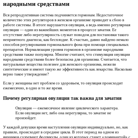
народными средствами
Вся репродуктивная система подчиняется гормонам. Недостаточное
количество этих регуляторов в женском организме приводит к сбою в
работе системы. В итоге нарушается овуляция, а ведь именно регулярная
овуляция — один из важнейших моментов в процессе зачатия. Ее
отсутствие либо нерегулярность служат поводом для постановки такого
неприятного диагноза, как бесплодие. К счастью, давно найдено немало
способов регулирования гормонального фона при помощи специальных
препаратов. Нормализация уровня гормонов в организме народными
средствами также популярна. Многие считают, что стимуляция овуляции
народными средствами более безопасна для организма. Считается, что
натуральные вещества полезнее для женского организма, нежели
синтетические и имеют такую же эффективность как лекарства. Насколько
верно такое утверждение?
Если у женщины нет проблем со здоровьем, то овуляция происходит
ежемесячно, в одно и то же время.
Почему регулярная овуляция так важна для зачатия
Овуляция — ежемесячное явление циклического характера.
Если овуляции нет, либо она нерегулярна, то зачатие не
произойдет.
У каждой девушки время наступления овуляции индивидуально, но, как
правило, происходит в середине цикла. В этот период на одном из
яичников созревают фолликулы, один из которых станет «доминантой» с