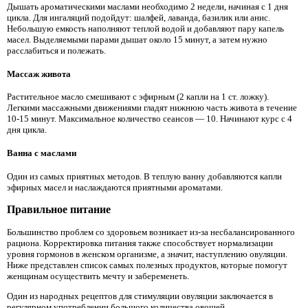
Дышать ароматическими маслами необходимо 2 недели, начиная с 1 дня
цикла. Для ингаляций подойдут: шалфей, лаванда, базилик или анис.
Небольшую емкость наполняют теплой водой и добавляют пару капель
масел. Выделяемыми парами дышат около 15 минут, а затем нужно
расслабиться и полежать.
Массаж живота
Растительное масло смешивают с эфирным (2 капли на 1 ст. ложку).
Легкими массажными движениями гладят нижнюю часть живота в течение
10-15 минут. Максимальное количество сеансов — 10. Начинают курс с 4
дня цикла.
Ванна с маслами
Один из самых приятных методов. В теплую ванну добавляются капли
эфирных масел и наслаждаются приятными ароматами.
Правильное питание
Большинство проблем со здоровьем возникает из-за несбалансированного
рациона. Корректировка питания также способствует нормализации
уровня гормонов в женском организме, а значит, наступлению овуляции.
Ниже представлен список самых полезных продуктов, которые помогут
женщинам осуществить мечту и забеременеть.
Один из народных рецептов для стимуляции овуляции заключается в
регулярном употреблении большого количества овощей.