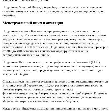
По данным March of Dimes, у пары будет больше шансов забеременеть,
если они займутся сексом за день или два до овуляции женщины и в день
овуляции.
Менструальный цикл и овуляция
По данным клиники Кливленда, при рождении у плода женского пола
имеется от 1 до 2 миллионов незрелых яйцеклеток, называемых ооцитами,
внутри ее яичников, а это все яйца, которые она когда-либо производит.К
тому времени, когда девочка вступает в период полового созревания,
остается около 300 000 этих яиц. По данным клиники Кливленда, примерно
от 300 до 400 оставшихся яйцеклеток овулируются в течение
репродуктивной жизни женщины.
По данным Центров по контролю и профилактике заболеваний (CDC),
вероятным признаком того, что у женщины начинается овуляция, является
то, что у нее регулярные, предсказуемые периоды, которые происходят
каждые 24–32 дня.
С каждым месячным менструальным циклом организм женщины готовится
к потенциальной беременности.Цикл регулируется гормонами, включая
половые гормоны эстроген и прогестерон, а также
фолликулостимулирующий гормон и лютеинизирующий гормон. Гормоны
играют ключевую роль на всех этапах менструального цикла, позволяя
яйцеклетке созреть и в конечном итоге высвободиться.
Когда зрелая яйцеклетка покидает яичник женщины и попадает в маточную