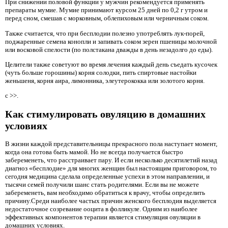
При снижении половой функции у мужчин рекомендуется применять
препараты мумие. Мумие принимают курсом 25 дней по 0,2 г утром и
перед сном, смешав с морковным, облепиховым или черничным соком.
Также считается, что при бесплодии полезно употреблять лук-порей,
поджаренные семена конопли и запивать соком зерен пшеницы молочной
или восковой спелости (по полстакана дважды в день незадолго до еды).
Целители также советуют во время лечения каждый день съедать кусочек
(чуть больше горошины) корня солодки, пить спиртовые настойки
женьшеня, корня аира, лимонника, элеутерококка или золотого корня.
с >>.
Как стимулировать овуляцию в домашних
условиях
В жизни каждой представительницы прекрасного пола наступает момент,
когда она готова быть мамой. Но не всегда получается быстро
забеременеть, что расстраивает пару. И если несколько десятилетий назад
диагноз «бесплодие» для многих женщин был настоящим приговором, то
сегодня медицина сделала определенные успехи в этом направлении, и
тысячи семей получили шанс стать родителями. Если вы не можете
забеременеть, вам необходимо обратиться к врачу, чтобы определить
причину.Среди наиболее частых причин женского бесплодия выделяется
недостаточное созревание ооцита в фолликуле. Одним из наиболее
эффективных компонентов терапии является стимуляция овуляции в
домашних условиях.