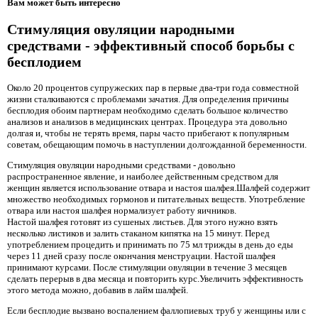
Вам может быть интересно
Стимуляция овуляции народными
средствами - эффективный способ борьбы с
бесплодием
Около 20 процентов супружеских пар в первые два-три года совместной
жизни сталкиваются с проблемами зачатия. Для определения причины
бесплодия обоим партнерам необходимо сделать большое количество
анализов и анализов в медицинских центрах. Процедура эта довольно
долгая и, чтобы не терять время, пары часто прибегают к популярным
советам, обещающим помочь в наступлении долгожданной беременности.
Стимуляция овуляции народными средствами - довольно
распространенное явление, и наиболее действенным средством для
женщин является использование отвара и настоя шалфея.Шалфей содержит
множество необходимых гормонов и питательных веществ. Употребление
отвара или настоя шалфея нормализует работу яичников.
Настой шалфея готовят из сушеных листьев. Для этого нужно взять
несколько листиков и залить стаканом кипятка на 15 минут. Перед
употреблением процедить и принимать по 75 мл трижды в день до еды
через 11 дней сразу после окончания менструации. Настой шалфея
принимают курсами. После стимуляции овуляции в течение 3 месяцев
сделать перерыв в два месяца и повторить курс.Увеличить эффективность
этого метода можно, добавив в лайм шалфей.
Если бесплодие вызвано воспалением фаллопиевых труб у женщины или с