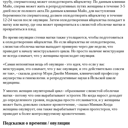
трубу, сперматозоид может оплодотворить яйцеклетку. По данным клиники
Майо, сперма может жить в репродуктивных путях женщины в течение 3-5
дней после полового акта.По данным клиники Майо, для наступления
беременности сперматозоид должен оплодотворить яйцеклетку в течение
12-24 часов после овуляции. Затем оплодотворенная яйцеклетка попадает в
матку или матку, где она может прикрепиться к слизистой оболочке матки и
превратиться в плод.
Во время овуляции стенки матки также утолщаются, чтобы подготовиться
к оплодотворению яйцеклетки. Но если яйцеклетка не оплодотворена,
слизистая оболочка матки выпадает примерно через две недели, что
приводит к началу менструального цикла. Но просто наличие менструации
не всегда означает, что у женщины происходит овуляция.
«Самая непонятная вещь об овуляции - это идея, что если у вас
менструация, это означает, что у вас овуляция; и это действительно совсем
не так», - сказала доктор Мэри Джейн Минкин, клинический профессор
акушерства и гинекологии. и репродуктивные науки в Йельской школе
медицины.
У многих женщин овуляторный цикл - образование слизистой оболочки
матки - потому что они вырабатывают эстроген. Но когда нарост доходит
до определенного уровня, подкладка просто отслаивается, и у женщины
может быть довольно сильное кровотечение, - сказал Минкин.Когда
женщина овулирует, она также вырабатывает гормон прогестерон, что
приводит к более контролируемому кровотечению.
Подсказки о времени / овуляции