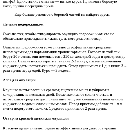
шалфей. Единственное отличие — начало курса. Принимать боровую
матку нужно с середины цикла.
Еще больше рецептов с боровой маткой вы найдете здесь.
Лечение подорожником
Оказывается, чтобы стимулировать овуляцию подорожником его не
обязательно прикладывать к животу, из него делается отвар.
Отвары из подорожника тоже считаются эффективным средством,
используемым для нормализации уровня гормонов. Готовят настой так:
берут 20 г семян, они помещаются в 250 мл холодной воды и доводятся до
кипения. Семена нужно варить в течение 2-3 минут, а затем полученной
жидкости дать настояться и процедить. Отвар принимают с 1 дня цикла 3-4
раза в день перед едой. Курс — 3 недели.
Алоэ для овуляции
Крупные листья растения срезают, тщательно моют и убирают в
холодильник на несколько дней. После выжимают сок из листьев, и
изготовляют средство для приема внутрь путем смешивания полученной
жидкости с медом и сливочным маслом. Перед приемом добавляют 1 ч.л.
слегка подогретого молока. Средство принимают 2 раза в день.
Отвар из красной щетки для овуляции
Красную щетку считают одним из эффективных регуляторов уровня