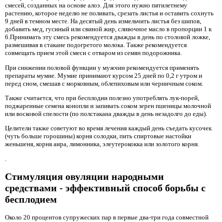
смесей, созданных на основе алоэ. Для этого нужно пятилетнему
растению, которое неделю не поливать, срезать листья и оставить сохнуть
9 дней в темном месте. На десятый день измельчить листья без шипов,
добавить мед, гусиный или свиной жир, сливочное масло в пропорции 1 к
6.Принимать эту смесь рекомендуется дважды в день по столовой ложке,
размешивая в стакане подогретого молока. Также рекомендуется
совмещать прием этой смеси с отваром из семян подорожника.
При снижении половой функции у мужчин рекомендуется применять
препараты мумие. Мумие принимают курсом 25 дней по 0,2 г утром и
перед сном, смешав с морковным, облепиховым или черничным соком.
Также считается, что при бесплодии полезно употреблять лук-порей,
поджаренные семена конопли и запивать соком зерен пшеницы молочной
или восковой спелости (по полстакана дважды в день незадолго до еды).
Целители также советуют во время лечения каждый день съедать кусочек
(чуть больше горошины) корня солодки, пить спиртовые настойки
женьшеня, корня аира, лимонника, элеутерококка или золотого корня.
.
Стимуляция овуляции народными
средствами - эффективный способ борьбы с
бесплодием
Около 20 процентов супружеских пар в первые два-три года совместной