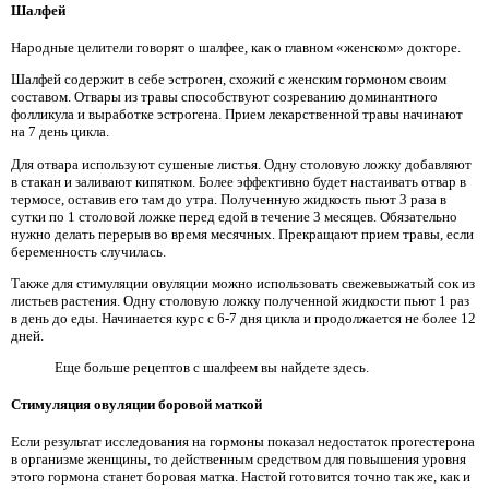
Шалфей
Народные целители говорят о шалфее, как о главном «женском» докторе.
Шалфей содержит в себе эстроген, схожий с женским гормоном своим
составом. Отвары из травы способствуют созреванию доминантного
фолликула и выработке эстрогена. Прием лекарственной травы начинают
на 7 день цикла.
Для отвара используют сушеные листья. Одну столовую ложку добавляют
в стакан и заливают кипятком. Более эффективно будет настаивать отвар в
термосе, оставив его там до утра. Полученную жидкость пьют 3 раза в
сутки по 1 столовой ложке перед едой в течение 3 месяцев. Обязательно
нужно делать перерыв во время месячных. Прекращают прием травы, если
беременность случилась.
Также для стимуляции овуляции можно использовать свежевыжатый сок из
листьев растения. Одну столовую ложку полученной жидкости пьют 1 раз
в день до еды. Начинается курс с 6-7 дня цикла и продолжается не более 12
дней.
Еще больше рецептов с шалфеем вы найдете здесь.
Стимуляция овуляции боровой маткой
Если результат исследования на гормоны показал недостаток прогестерона
в организме женщины, то действенным средством для повышения уровня
этого гормона станет боровая матка. Настой готовится точно так же, как и