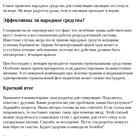
Самое приятное народное средство для стимуляции овуляции это отпуск
на море. На море радуется душа, тело и овуляция приходит в норму.
Эффективны ли народные средства?
Специалисты не опровергают тот факт, что лечебные травы действительно
могут помочь в восстановлении работы репродуктивной системы.
Известные случаи, когда после приема народных средств женщины
успешно беременели. Однако бесконтрольный прием трав может и
усугубить течение заболевания, поэтому все действия должны быть
обговорены с лечащим врачом.
При бесплодии у женщин проводится терапия гормональными средствами.
Особенно важен прием препаратов, если диагностированы поликистозные
яичники. А от неверной комбинации при лечении травами и медикаментами
одновременно гормональный фон пациентки может сильно пострадать.
Краткий итог
Напишите в комментариях свои рецепты для стимуляции. Поделитесь
опытом с другими. Какие рецепты вы уже пробовали, каким был результат?
Задавайте вопросы. Наши авторы готовы на них ответить. Если статья вам
понравилась, то поставьте оценку снизу при помощи звезд. Этой статьей
можно поделиться в социальных сетях с друзьями, для этого снизу есть
специальные кнопки. Спасибо за посещение. Пусть эти рецепты помогут
вам обрести счастье. Будьте здоровы и никогда не болейте!