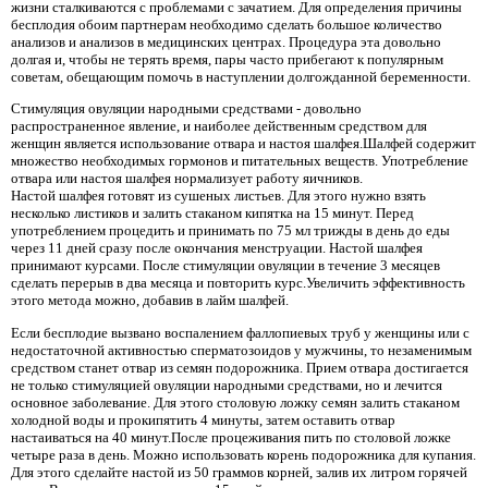
жизни сталкиваются с проблемами с зачатием. Для определения причины
бесплодия обоим партнерам необходимо сделать большое количество
анализов и анализов в медицинских центрах. Процедура эта довольно
долгая и, чтобы не терять время, пары часто прибегают к популярным
советам, обещающим помочь в наступлении долгожданной беременности.
Стимуляция овуляции народными средствами - довольно
распространенное явление, и наиболее действенным средством для
женщин является использование отвара и настоя шалфея.Шалфей содержит
множество необходимых гормонов и питательных веществ. Употребление
отвара или настоя шалфея нормализует работу яичников.
Настой шалфея готовят из сушеных листьев. Для этого нужно взять
несколько листиков и залить стаканом кипятка на 15 минут. Перед
употреблением процедить и принимать по 75 мл трижды в день до еды
через 11 дней сразу после окончания менструации. Настой шалфея
принимают курсами. После стимуляции овуляции в течение 3 месяцев
сделать перерыв в два месяца и повторить курс.Увеличить эффективность
этого метода можно, добавив в лайм шалфей.
Если бесплодие вызвано воспалением фаллопиевых труб у женщины или с
недостаточной активностью сперматозоидов у мужчины, то незаменимым
средством станет отвар из семян подорожника. Прием отвара достигается
не только стимуляцией овуляции народными средствами, но и лечится
основное заболевание. Для этого столовую ложку семян залить стаканом
холодной воды и прокипятить 4 минуты, затем оставить отвар
настаиваться на 40 минут.После процеживания пить по столовой ложке
четыре раза в день. Можно использовать корень подорожника для купания.
Для этого сделайте настой из 50 граммов корней, залив их литром горячей