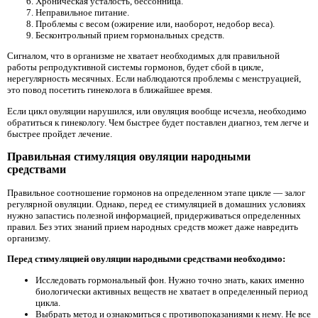
Хроническая усталость, бессонница.
Неправильное питание.
Проблемы с весом (ожирение или, наоборот, недобор веса).
Бесконтрольный прием гормональных средств.
Сигналом, что в организме не хватает необходимых для правильной
работы репродуктивной системы гормонов, будет сбой в цикле,
нерегулярность месячных. Если наблюдаются проблемы с менструацией,
это повод посетить гинеколога в ближайшее время.
Если цикл овуляции нарушился, или овуляция вообще исчезла, необходимо
обратиться к гинекологу. Чем быстрее будет поставлен диагноз, тем легче и
быстрее пройдет лечение.
Правильная стимуляция овуляции народными
средствами
Правильное соотношение гормонов на определенном этапе цикле — залог
регулярной овуляции. Однако, перед ее стимуляцией в домашних условиях
нужно запастись полезной информацией, придерживаться определенных
правил. Без этих знаний прием народных средств может даже навредить
организму.
Перед стимуляцией овуляции народными средствами необходимо:
Исследовать гормональный фон. Нужно точно знать, каких именно
биологически активных веществ не хватает в определенный период
цикла.
Выбрать метод и ознакомиться с противопоказаниями к нему. Не все