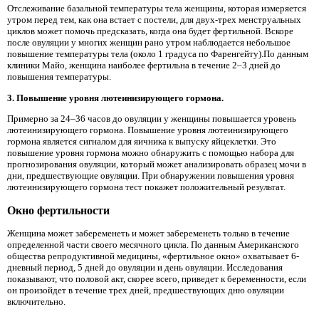
Отслеживание базальной температуры тела женщины, которая измеряется
утром перед тем, как она встает с постели, для двух-трех менструальных
циклов может помочь предсказать, когда она будет фертильной. Вскоре
после овуляции у многих женщин рано утром наблюдается небольшое
повышение температуры тела (около 1 градуса по Фаренгейту).По данным
клиники Майо, женщина наиболее фертильна в течение 2–3 дней до
повышения температуры.
3. Повышение уровня лютеинизирующего гормона.
Примерно за 24–36 часов до овуляции у женщины повышается уровень
лютеинизирующего гормона. Повышение уровня лютеинизирующего
гормона является сигналом для яичника к выпуску яйцеклетки. Это
повышение уровня гормона можно обнаружить с помощью набора для
прогнозирования овуляции, который может анализировать образец мочи в
дни, предшествующие овуляции. При обнаружении повышения уровня
лютеинизирующего гормона тест покажет положительный результат.
Окно фертильности
Женщина может забеременеть и может забеременеть только в течение
определенной части своего месячного цикла. По данным Американского
общества репродуктивной медицины, «фертильное окно» охватывает 6-
дневный период, 5 дней до овуляции и день овуляции. Исследования
показывают, что половой акт, скорее всего, приведет к беременности, если
он произойдет в течение трех дней, предшествующих дню овуляции
включительно.