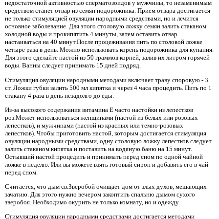
недостаточной активностью сперматозоидов у мужчины, то незаменимым
средством станет отвар из семян подорожника. Прием отвара достигается
не только стимуляцией овуляции народными средствами, но и лечится
основное заболевание. Для этого столовую ложку семян залить стаканом
холодной воды и прокипятить 4 минуты, затем оставить отвар
настаиваться на 40 минут.После процеживания пить по столовой ложке
четыре раза в день. Можно использовать корень подорожника для купания.
Для этого сделайте настой из 50 граммов корней, залив их литром горячей
воды. Ванны следует принимать 15 дней подряд.
Стимуляция овуляции народными методами включает траву споровую - 3
ст. Ложки губки залить 500 мл кипятка и через 4 часа процедить. Пить по 1
стакану 4 раза в день незадолго до еды.
Из-за высокого содержания витамина Е часто настойки из лепестков
роз.Может использоваться женщинами (настой из белых или розовых
лепестков), и мужчинами (настой из красных или темно-розовых
лепестков). Чтобы приготовить настой, которым достигается стимуляция
овуляции народными средствами, одну столовую ложку лепестков следует
залить стаканом кипятка и поставить на водяную баню на 15 минут.
Остывший настой процедить и принимать перед сном по одной чайной
ложке в неделю. Или вы можете взять готовый сироп и добавить его в чай ​​
перед сном.
Считается, что дым св.Зверобой очищает дом от злых духов, мешающих
зачатию. Для этого нужно вечером закоптить спальню дымом сухого
зверобоя. Необходимо окурить не только комнату, но и одежду.
Стимуляция овуляции народными средствами достигается методами