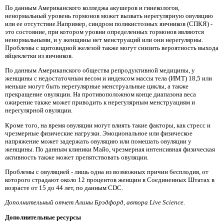
По данным Американского колледжа акушеров и гинекологов,
ненормальный уровень гормонов может вызвать нерегулярную овуляцию
или ее отсутствие.Например, синдром поликистозных яичников (СПКЯ) -
это состояние, при котором уровни определенных гормонов являются
ненормальными, и у женщины нет менструаций или они нерегулярны.
Проблемы с щитовидной железой также могут снизить вероятность выхода
яйцеклетки из яичников.
По данным Американского общества репродуктивной медицины, у
женщины с недостаточным весом и индексом массы тела (ИМТ) 18,5 или
меньше могут быть нерегулярные менструальные циклы, а также
прекращение овуляции. На противоположном конце диапазона веса
ожирение также может приводить к нерегулярным менструациям и
нерегулярной овуляции.
Кроме того, на время овуляции могут влиять такие факторы, как стресс и
чрезмерные физические нагрузки. Эмоциональное или физическое
напряжение может задержать овуляцию или помешать овуляции у
женщины. По данным клиники Майо, чрезмерная интенсивная физическая
активность также может препятствовать овуляции.
Проблемы с овуляцией - лишь одна из возможных причин бесплодия, от
которого страдают около 12 процентов женщин в Соединенных Штатах в
возрасте от 15 до 44 лет, по данным CDC.
Дополнительный отчет Алины Брэдфорд, автора Live Science.
Дополнительные ресурсы