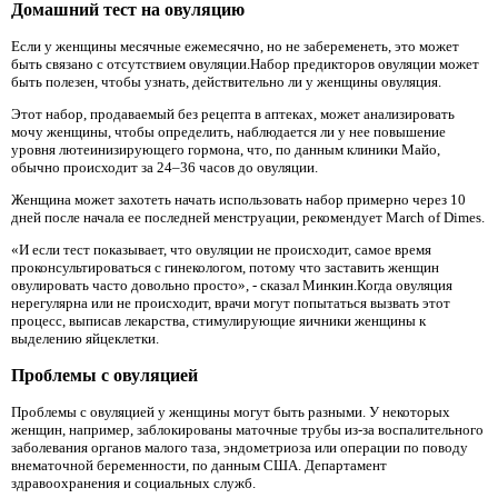
Домашний тест на овуляцию
Если у женщины месячные ежемесячно, но не забеременеть, это может
быть связано с отсутствием овуляции.Набор предикторов овуляции может
быть полезен, чтобы узнать, действительно ли у женщины овуляция.
Этот набор, продаваемый без рецепта в аптеках, может анализировать
мочу женщины, чтобы определить, наблюдается ли у нее повышение
уровня лютеинизирующего гормона, что, по данным клиники Майо,
обычно происходит за 24–36 часов до овуляции.
Женщина может захотеть начать использовать набор примерно через 10
дней после начала ее последней менструации, рекомендует March of Dimes.
«И если тест показывает, что овуляции не происходит, самое время
проконсультироваться с гинекологом, потому что заставить женщин
овулировать часто довольно просто», - сказал Минкин.Когда овуляция
нерегулярна или не происходит, врачи могут попытаться вызвать этот
процесс, выписав лекарства, стимулирующие яичники женщины к
выделению яйцеклетки.
Проблемы с овуляцией
Проблемы с овуляцией у женщины могут быть разными. У некоторых
женщин, например, заблокированы маточные трубы из-за воспалительного
заболевания органов малого таза, эндометриоза или операции по поводу
внематочной беременности, по данным США. Департамент
здравоохранения и социальных служб.