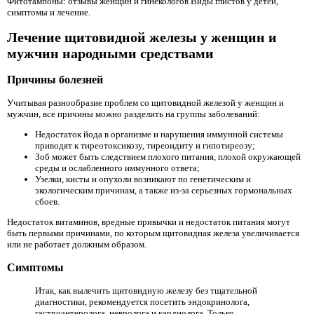
Фитотампоны: отзывы женщин и гинекологов Виды глистов у детей,
симптомы и лечение.
Лечение щитовидной железы у женщин и
мужчин народными средствами
Причины болезней
Учитывая разнообразие проблем со щитовидной железой у женщин и
мужчин, все причины можно разделить на группы заболеваний:
Недостаток йода в организме и нарушения иммунной системы
приводят к тиреотоксикозу, тиреоидиту и гипотиреозу;
Зоб может быть следствием плохого питания, плохой окружающей
среды и ослабленного иммунного ответа;
Узелки, кисты и опухоли возникают по генетическим и
экологическим причинам, а также из-за серьезных гормональных
сбоев.
Недостаток витаминов, вредные привычки и недостаток питания могут
быть первыми причинами, по которым щитовидная железа увеличивается
или не работает должным образом.
Симптомы
Итак, как вылечить щитовидную железу без тщательной
диагностики, рекомендуется посетить эндокринолога,
гастроэнтеролога, невролога и кардиолога. Только