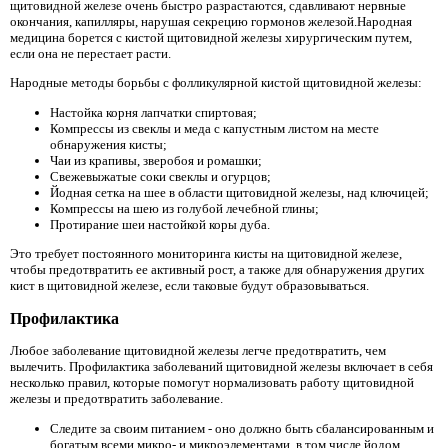
щитовидной железе очень быстро разрастаются, сдавливают нервные
окончания, капилляры, нарушая секрецию гормонов железой.Народная
медицина борется с кистой щитовидной железы хирургическим путем,
если она не перестает расти.
Народные методы борьбы с фолликулярной кистой щитовидной железы:
Настойка корня лапчатки спиртовая;
Компрессы из свеклы и меда с капустным листом на месте
обнаружения кисты;
Чаи из крапивы, зверобоя и ромашки;
Свежевыжатые соки свеклы и огурцов;
Йодная сетка на шее в области щитовидной железы, над ключицей;
Компрессы на шею из голубой лечебной глины;
Протирание шеи настойкой коры дуба.
Это требует постоянного мониторинга кисты на щитовидной железе,
чтобы предотвратить ее активный рост, а также для обнаружения других
кист в щитовидной железе, если таковые будут образовываться.
Профилактика
Любое заболевание щитовидной железы легче предотвратить, чем
вылечить. Профилактика заболеваний щитовидной железы включает в себя
несколько правил, которые помогут нормализовать работу щитовидной
железы и предотвратить заболевание.
Следите за своим питанием - оно должно быть сбалансированным и
богатым всеми микро- и микроэлементами, в том числе йодом,