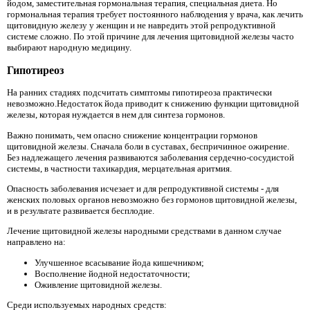
йодом, заместительная гормональная терапия, специальная диета. Но
гормональная терапия требует постоянного наблюдения у врача, как лечить
щитовидную железу у женщин и не навредить этой репродуктивной
системе сложно. По этой причине для лечения щитовидной железы часто
выбирают народную медицину.
Гипотиреоз
На ранних стадиях подсчитать симптомы гипотиреоза практически
невозможно.Недостаток йода приводит к снижению функции щитовидной
железы, которая нуждается в нем для синтеза гормонов.
Важно понимать, чем опасно снижение концентрации гормонов
щитовидной железы. Сначала боли в суставах, беспричинное ожирение.
Без надлежащего лечения развиваются заболевания сердечно-сосудистой
системы, в частности тахикардия, мерцательная аритмия.
Опасность заболевания исчезает и для репродуктивной системы - для
женских половых органов невозможно без гормонов щитовидной железы,
и в результате развивается бесплодие.
Лечение щитовидной железы народными средствами в данном случае
направлено на:
Улучшенное всасывание йода кишечником;
Восполнение йодной недостаточности;
Оживление щитовидной железы.
Среди используемых народных средств: