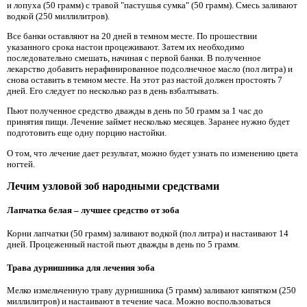
и лопуха (50 грамм) с травой "пастушья сумка" (50 грамм). Смесь заливают
водкой (250 миллилитров).
Все банки оставляют на 20 дней в темном месте. По прошествии
указанного срока настои процеживают. Затем их необходимо
последовательно смешать, начиная с первой банки. В полученное
лекарство добавить нерафинированное подсолнечное масло (пол литра) и
снова оставить в темном месте. На этот раз настой должен простоять 7
дней. Его следует по несколько раз в день взбалтывать.
Пьют полученное средство дважды в день по 50 грамм за 1 час до
принятия пищи. Лечение займет несколько месяцев. Заранее нужно будет
подготовить еще одну порцию настойки.
О том, что лечение дает результат, можно будет узнать по изменению цвета
ногтей.
Лечим узловой зоб народными средствами
Лапчатка белая – лучшее средство от зоба
Корни лапчатки (50 грамм) заливают водкой (пол литра) и настаивают 14
дней. Процеженный настой пьют дважды в день по 5 грамм.
Трава дурнишника для лечения зоба
Мелко измельченную траву дурнишника (5 грамм) заливают кипятком (250
миллилитров) и настаивают в течение часа. Можно воспользоваться