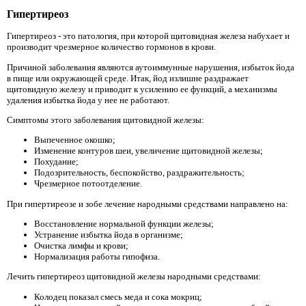
Гипертиреоз
Гипертиреоз - это патология, при которой щитовидная железа набухает и
производит чрезмерное количество гормонов в крови.
Причиной заболевания являются аутоиммунные нарушения, избыток йода
в пище или окружающей среде. Итак, йод излишне раздражает
щитовидную железу и приводит к усилению ее функций, а механизмы
удаления избытка йода у нее не работают.
Симптомы этого заболевания щитовидной железы:
Выпеченное окошко;
Изменение контуров шеи, увеличение щитовидной железы;
Похудание;
Подозрительность, беспокойство, раздражительность;
Чрезмерное потоотделение.
При гипертиреозе и зобе лечение народными средствами направлено на:
Восстановление нормальной функции железы;
Устранение избытка йода в организме;
Очистка лимфы и крови;
Нормализация работы гипофиза.
Лечить гипертиреоз щитовидной железы народными средствами:
Колодец показал смесь меда и сока мокриц;