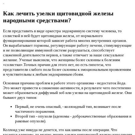
.
Как лечить узелки щитовидной железы
народными средствами?
Если представить в виде оркестра эндокринную систему человека, то
солисткой в ​​ней будет щитовидная железа, от нормального
функционирования которой зависит работа многих внутренних органов.
Он вырабатывает гормоны, регулирующие работу печени, стимулирующие
и не позволяющие иммунной системе разрушаться, способствует
слаженной деятельности нервов, а также отвечает за наше сексуальное
желание. Ученые выяснили, что женщины более склонны к болезням
«солистки».Точных причин для этого нет, но есть гипотеза, что
представители слабого пола более склонны к эмоциональным проявлениям
и чувствительны к любым эндокринным сбоям.
Основная причина проблем в работе этого организма - недостаток йода.
Это может привести к снижению активности, в результате чего постепенно
может образоваться диффузный зоб или узелки на щитовидной железе. Они
бывают двух типов:
Первый, не очень опасный, - коллоидный тип, возникает после
частичного поражения.
Второй тип - опухоли (аденомы - доброкачественные образования и
раковые опухоли).
Коллоид уже никуда не денется, это как шипы после операции. Что
касается аденомы, то можно лечить узелки щитовидной железы народными