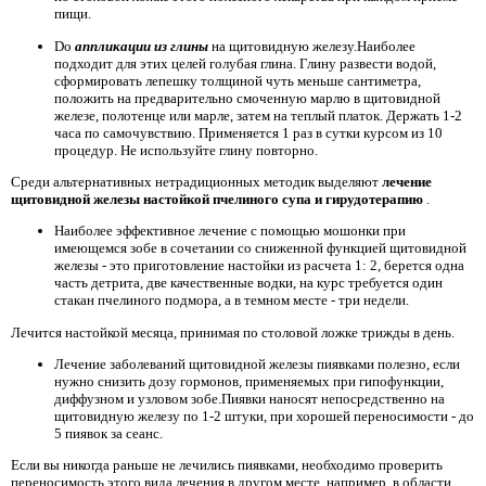
пищи.
Do
аппликации из глины
на щитовидную железу.Наиболее
подходит для этих целей голубая глина. Глину развести водой,
сформировать лепешку толщиной чуть меньше сантиметра,
положить на предварительно смоченную марлю в щитовидной
железе, полотенце или марле, затем на теплый платок. Держать 1-2
часа по самочувствию. Применяется 1 раз в сутки курсом из 10
процедур. Не используйте глину повторно.
Среди альтернативных нетрадиционных методик выделяют
лечение
щитовидной железы настойкой пчелиного супа и гирудотерапию
.
Наиболее эффективное лечение с помощью мошонки при
имеющемся зобе в сочетании со сниженной функцией щитовидной
железы - это приготовление настойки из расчета 1: 2, берется одна
часть детрита, две качественные водки, на курс требуется один
стакан пчелиного подмора, а в темном месте - три недели.
Лечится настойкой месяца, принимая по столовой ложке трижды в день.
Лечение заболеваний щитовидной железы пиявками полезно, если
нужно снизить дозу гормонов, применяемых при гипофункции,
диффузном и узловом зобе.Пиявки наносят непосредственно на
щитовидную железу по 1-2 штуки, при хорошей переносимости - до
5 пиявок за сеанс.
Если вы никогда раньше не лечились пиявками, необходимо проверить
переносимость этого вида лечения в другом месте, например, в области