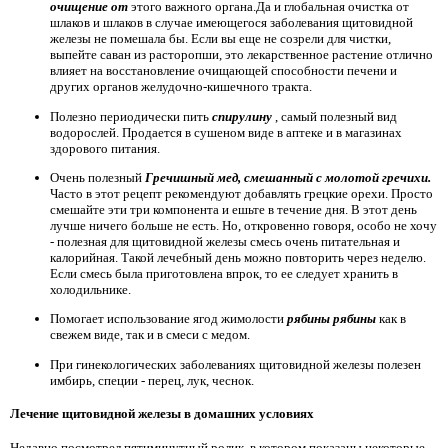
очищение от
этого важного органа.Да и глобальная очистка от
шлаков и шлаков в случае имеющегося заболевания щитовидной
железы не помешала бы. Если вы еще не созрели для чистки,
выпейте саван из расторопши, это лекарственное растение отлично
влияет на восстановление очищающей способности печени и
других органов желудочно-кишечного тракта.
Полезно периодически пить
спирулину
, самый полезный вид
водорослей. Продается в сушеном виде в аптеке и в магазинах
здорового питания.
Очень полезный
Гречишный мед, смешанный с молотой гречихи.
Часто в этот рецепт рекомендуют добавлять грецкие орехи. Просто
смешайте эти три компонента и ешьте в течение дня. В этот день
лучше ничего больше не есть. Но, откровенно говоря, особо не хочу
- полезная для щитовидной железы смесь очень питательная и
калорийная. Такой лечебный день можно повторить через неделю.
Если смесь была приготовлена ​​впрок, то ее следует хранить в
холодильнике.
Помогает использование ягод жимолости
рябины рябины
как в
свежем виде, так и в смеси с медом.
При гинекологических заболеваниях щитовидной железы полезен
имбирь, специи - перец, лук, чеснок.
Лечение щитовидной железы в домашних условиях
Недавно посмотрел пятиминутный ролик, в котором показаны некоторые