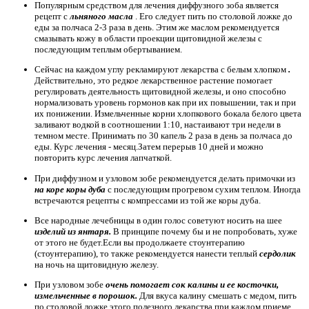
Популярным средством для лечения диффузного зоба является
рецепт с
льняного масла
. Его следует пить по столовой ложке до
еды за полчаса 2-3 раза в день. Этим же маслом рекомендуется
смазывать кожу в области проекции щитовидной железы с
последующим теплым обертыванием.
Сейчас на каждом углу рекламируют лекарства с белым хлопком
.
Действительно, это редкое лекарственное растение помогает
регулировать деятельность щитовидной железы, и оно способно
нормализовать уровень гормонов как при их повышении, так и при
их понижении. Измельченные корни хлопкового бокала белого цвета
заливают водкой в ​​соотношении 1:10, настаивают три недели в
темном месте. Принимать по 30 капель 2 раза в день за полчаса до
еды. Курс лечения - месяц.Затем перерыв 10 дней и можно
повторить курс лечения лапчаткой.
При диффузном и узловом зобе рекомендуется делать примочки из
на коре коры дуба
с последующим прогревом сухим теплом. Иногда
встречаются рецепты с компрессами из той же коры дуба.
Все народные лечебницы в один голос советуют носить на шее
изделий из янтаря.
В принципе почему бы и не попробовать, хуже
от этого не будет.Если вы продолжаете стоунтерапию
(стоунтерапию), то также рекомендуется нанести теплый
сердолик
на ночь на щитовидную железу.
При узловом зобе
очень помогает сок калины и ее косточки,
измельченные в порошок.
Для вкуса калину смешать с медом, пить
по столовой ложке этого полезного лекарства при каждом приеме