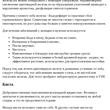
железы.Их можно обнаружить с помощью ультразвука. Неравномерное
увеличение щитовидной железы из-за образования уплотнений приводит к
нарушению кровотока, дисфункции синтеза гормонов.
Причины узлового зоба железы - йододефицит и серьезные сбои
гормонального фона. Симптомы во многом схожи с тиреоидитом и
гипотиреозом, но рост рака еще больше и заметен невооруженным глазом.
Для лечения заболеваний у женщин и мужчин используется:
Втирание йода в пятку, йодная сетка на спине;
Валериана и боярышник в каплях;
Пчелы мертвые;
Чистотел;
Измельченные в блендере или мясорубке грецкие орехи;
Также используются пиявки и белый кровяной корень - редкое, но
эффективное растение, используемое для приготовления настойки.
Перед тем, как лечить щитовидную железу в домашних условиях от зоба,
следует убедиться, что заболевание вызвано узлом, а не кистой или
опухолью железы. Для этого пройдите лабораторную диагностику и УЗИ.
Киста
Доброкачественная, наполненная коллоидной жидкостью. Фолликул
запечатан и увеличивается, но рост кисты можно остановить на любой
стадии, и это не продолжается годами.
Иногда кисты исчезают сами по себе. В других случаях кисты на