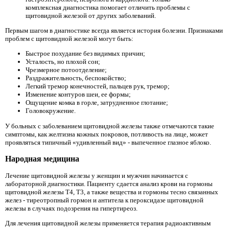
комплексная диагностика помогает отличить проблемы с
щитовидной железой от других заболеваний.
Первым шагом в диагностике всегда является история болезни. Признаками
проблем с щитовидной железой могут быть:
Быстрое похудание без видимых причин;
Усталость, но плохой сон;
Чрезмерное потоотделение;
Раздражительность, беспокойство;
Легкий тремор конечностей, пальцев рук, тремор;
Изменение контуров шеи, ее формы;
Ощущение комка в горле, затрудненное глотание;
Головокружение.
У больных с заболеванием щитовидной железы также отмечаются такие
симптомы, как желтизна кожных покровов, потливость на лице, может
проявляться типичный «удивленный вид» - выпеченное глазное яблоко.
Народная медицина
Лечение щитовидной железы у женщин и мужчин начинается с
лабораторной диагностики. Пациенту сдается анализ крови на гормоны
щитовидной железы Т4, Т3, а также вещества и гормоны тесно связанных
желез - тиреотропный гормон и антитела к пероксидазе щитовидной
железы в случаях подозрения на гипертиреоз.
Для лечения щитовидной железы применяется терапия радиоактивным