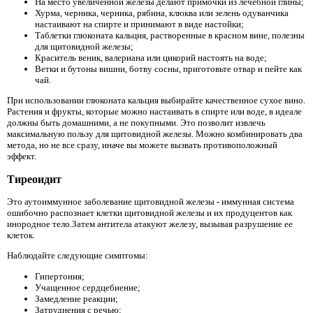
На место увеличенной железы делают примочки из лечебной глины;
Хурма, черника, черника, рябина, клюква или зелень одуванчика
настаивают на спирте и принимают в виде настойки;
Таблетки глюконата кальция, растворенные в красном вине, полезны
для щитовидной железы;
Краситель веник, валериана или цикорий настоять на воде;
Ветки и бутоны вишни, ботву сосны, приготовьте отвар и пейте как
чай.
При использовании глюконата кальция выбирайте качественное сухое вино.
Растения и фрукты, которые можно настаивать в спирте или воде, в идеале
должны быть домашними, а не покупными. Это позволит извлечь
максимальную пользу для щитовидной железы. Можно комбинировать два
метода, но не все сразу, иначе вы можете вызвать противоположный
эффект.
Тиреоидит
Это аутоиммунное заболевание щитовидной железы - иммунная система
ошибочно распознает клетки щитовидной железы и их продуцентов как
инородное тело.Затем антитела атакуют железу, вызывая разрушение ее
клеток.
Наблюдайте следующие симптомы:
Гипертония;
Учащенное сердцебиение;
Замедление реакции;
Затруднения с речью;