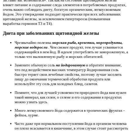
заставят вас волноваться». Так как на состояние щитовидной железы
влияет питание и содержание следа элементов в потребляемых продуктах,
очень важно соблюдать диету, богатую органическим, легкоусвояемым
йодом. Это утверждение подходит практически при всех заболеваниях
щитовидной железы, за исключением гипертиреоза (повышенная
выработка гормонов Т3 и Т4).
Диета при заболеваниях щитовидной железы
Чрезвычайно полезны
морская рыба, креветки, морепродукты,
морские водоросли
. Чем свежее продукт, тем лучше усваивается
содержащийся в нем йод. В идеале употреблять не замороженную, а
только что выловленную рыбу и морских обитателей.
Замените обычную соль
на йодированную
и обратите внимание,
что под воздействием высоких температур йодированная соль
быстро теряет свои лечебные свойства, поэтому лучше засолить
пищу до окончания термической обработки продукта или
используйте эту соль для холодных блюд, салатов.
Помните, что для лучшей усвояемости природного йода вам нужен
такой минерал, как селен, о селене и его содержании в продуктах
можно узнать здесь.
Много легкоусвояемого йода содержится в тропических фруктах -
фейхоа, хурме.
Часто даже при нормальном поступлении йода в организм человека
он плохо всасывается в кишечнике, в этом случае стоит рассмотреть