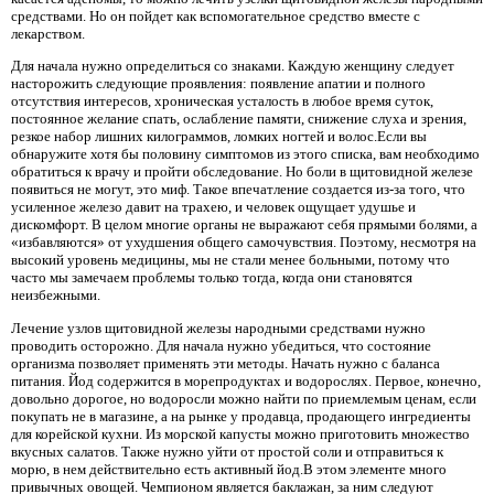
средствами. Но он пойдет как вспомогательное средство вместе с
лекарством.
Для начала нужно определиться со знаками. Каждую женщину следует
насторожить следующие проявления: появление апатии и полного
отсутствия интересов, хроническая усталость в любое время суток,
постоянное желание спать, ослабление памяти, снижение слуха и зрения,
резкое набор лишних килограммов, ломких ногтей и волос.Если вы
обнаружите хотя бы половину симптомов из этого списка, вам необходимо
обратиться к врачу и пройти обследование. Но боли в щитовидной железе
появиться не могут, это миф. Такое впечатление создается из-за того, что
усиленное железо давит на трахею, и человек ощущает удушье и
дискомфорт. В целом многие органы не выражают себя прямыми болями, а
«избавляются» от ухудшения общего самочувствия. Поэтому, несмотря на
высокий уровень медицины, мы не стали менее больными, потому что
часто мы замечаем проблемы только тогда, когда они становятся
неизбежными.
Лечение узлов щитовидной железы народными средствами нужно
проводить осторожно. Для начала нужно убедиться, что состояние
организма позволяет применять эти методы. Начать нужно с баланса
питания. Йод содержится в морепродуктах и ​​водорослях. Первое, конечно,
довольно дорогое, но водоросли можно найти по приемлемым ценам, если
покупать не в магазине, а на рынке у продавца, продающего ингредиенты
для корейской кухни. Из морской капусты можно приготовить множество
вкусных салатов. Также нужно уйти от простой соли и отправиться к
морю, в нем действительно есть активный йод.В этом элементе много
привычных овощей. Чемпионом является баклажан, за ним следуют