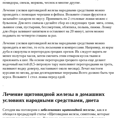
помидоры, свекла, морковь, чеснок и многие другие.
Лечение узелков щитовидной железы народными средствами можно
проводить с помощью черешни и фейхоа. Возьмите стакан фруктов и
засыпайте сахаром по вкусу. Принимать по 2 столовые ложки можно с
бульоном. Для него сначала сделайте сбор из следующих трав: мята, сенна,
льняное семя, пустырник, бессмертник, облепиха, полынь, пижма. Ложку
для сбора заливают кипятком и оставляют на 20 минут, затем можно
подавать по четверти стакана за раз.
Лечение узелков щитовидной железы народными средствами можно
проводить и местно, то есть лосьонами и компрессами. Например, из коры
дуба и скорлупы и перегородок грецких орехов. Их следует варить не
менее полутора часов, затем смочить этим отваром кусок ткани и
приложить к шее. На основе перегородки грецкого ореха еще делают
водочный настой (0,5-литровую тару наполняют перегородками на треть,
наливают водку доверху, настаивают около месяца). Лечат настоем
курсами по месяц, делая десятидневные перерывы.Всего должно быть три
курса. Возьмите 1 стол. ложка перед едой.
.
Лечение щитовидной железы в домашних
условиях народными средствами, диета
Сегодня мы поговорим о
заболеваниях щитовидной железы
, как я и
обещал в предыдущей статье «Щитовидная железа, симптомы, которые