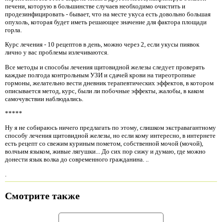
печени, которую в большинстве случаев необходимо очистить и
продезинфицировать - бывает, что на месте укуса есть довольно большая
опухоль, которая будет иметь решающее значение для фактора площади
горла.
Курс лечения - 10 рецептов в день, можно через 2, если укусы пиявок
лично у вас проблемы излечиваются.
Все методы и способы лечения щитовидной железы следует проверять
каждые полгода контрольным УЗИ и сдачей крови на тиреотропные
гормоны, желательно вести дневник терапевтических эффектов, в котором
описывается метод, курс, были ли побочные эффекты, жалобы, в каком
самочувствии наблюдались.
*****
Ну я не собираюсь ничего предлагать по этому, слишком экстравагантному
способу лечения щитовидной железы, но если кому интересно, в интернете
есть рецепт со свежим куриным пометом, собственной мочой (мочой),
волчьим языком, живые лягушки... До сих пор сижу и думаю, где можно
донести язык волка до современного гражданина. ..
.
Смотрите также