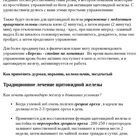
из простейших упражнений из йоги для активации щитовидной железы. С
удовольствием делюсь с вами этими простыми упражнениями:
Также будет полезно для щитовидной железы
упражнение с медленным
вращением головы
сначала влево (2 минуты), а затем вправо (2 минуты).
мин), при отклонении головы назад - вдох, при наклоне вперед - плавный
выдох.Если началось головокружение, остановитесь, дождитесь, пока оно
пройдет, а затем продолжите упражнение.
Для более продвинутых в физическом плане могу порекомендовать
упражнение
«Береза» - стойте на лопатках
. Во время выполнения этого
упражнения кровь более активно поступает в шею и, естественно, и в
щитовидную железу, активизируется ее работа.
Как применять дурман, норыник, колокольчик, звездчатый
Традиционное лечение щитовидной железы
Как лечить щитовидную железу в домашних условиях?
Когда узловой зоб очень полезен
грецкие орехи
, в идеале вы
должны есть 2-3 грецких ореха в день.
Применяется для восстановления функции щитовидной железы и
настойка из
перегородок грецкого ореха
. 200-250 г перегородок
заливают качественной водкой, настаивают в темном месте 2
недели, затем выпивают по чайной ложке трижды в сутки. день.