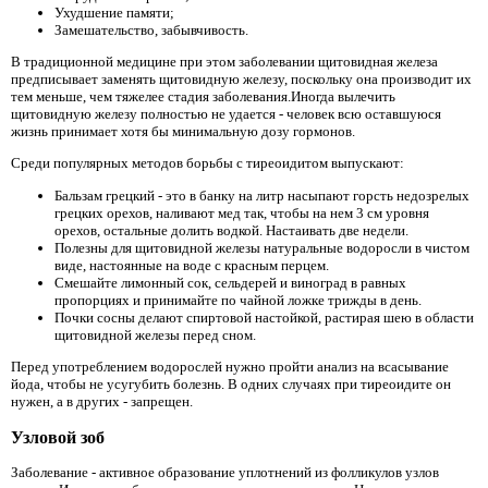
Ухудшение памяти;
Замешательство, забывчивость.
В традиционной медицине при этом заболевании щитовидная железа
предписывает заменять щитовидную железу, поскольку она производит их
тем меньше, чем тяжелее стадия заболевания.Иногда вылечить
щитовидную железу полностью не удается - человек всю оставшуюся
жизнь принимает хотя бы минимальную дозу гормонов.
Среди популярных методов борьбы с тиреоидитом выпускают:
Бальзам грецкий - это в банку на литр насыпают горсть недозрелых
грецких орехов, наливают мед так, чтобы на нем 3 см уровня
орехов, остальные долить водкой. Настаивать две недели.
Полезны для щитовидной железы натуральные водоросли в чистом
виде, настоянные на воде с красным перцем.
Смешайте лимонный сок, сельдерей и виноград в равных
пропорциях и принимайте по чайной ложке трижды в день.
Почки сосны делают спиртовой настойкой, растирая шею в области
щитовидной железы перед сном.
Перед употреблением водорослей нужно пройти анализ на всасывание
йода, чтобы не усугубить болезнь. В одних случаях при тиреоидите он
нужен, а в других - запрещен.
Узловой зоб
Заболевание - активное образование уплотнений из фолликулов узлов