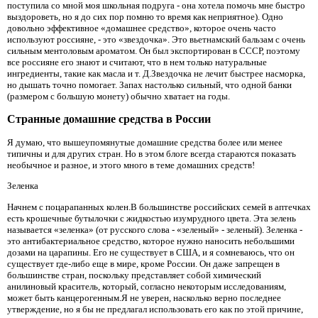
поступила со мной моя школьная подруга - она ​​хотела помочь мне быстро
выздороветь, но я до сих пор помню то время как неприятное). Одно
довольно эффективное «домашнее средство», которое очень часто
используют россияне, - это «звездочка». Это вьетнамский бальзам с очень
сильным ментоловым ароматом. Он был экспортирован в СССР, поэтому
все россияне его знают и считают, что в нем только натуральные
ингредиенты, такие как масла и т. Д.Звездочка не лечит быстрее насморка,
но дышать точно помогает. Запах настолько сильный, что одной банки
(размером с большую монету) обычно хватает на годы.
Странные домашние средства в России
Я думаю, что вышеупомянутые домашние средства более или менее
типичны и для других стран. Но в этом блоге всегда стараются показать
необычное и разное, и этого много в теме домашних средств!
Зеленка
Начнем с поцарапанных колен.В большинстве российских семей в аптечках
есть крошечные бутылочки с жидкостью изумрудного цвета. Эта зелень
называется «зеленка» (от русского слова - «зеленый» - зеленый). Зеленка -
это антибактериальное средство, которое нужно наносить небольшими
дозами на царапины. Его не существует в США, и я сомневаюсь, что он
существует где-либо еще в мире, кроме России. Он даже запрещен в
большинстве стран, поскольку представляет собой химический
анилиновый краситель, который, согласно некоторым исследованиям,
может быть канцерогенным.Я не уверен, насколько верно последнее
утверждение, но я бы не предлагал использовать его как по этой причине,