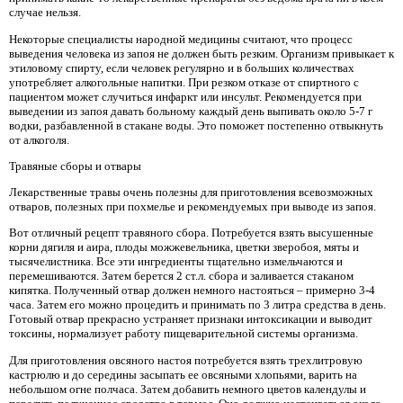
случае нельзя.
Некоторые специалисты народной медицины считают, что процесс
выведения человека из запоя не должен быть резким. Организм привыкает к
этиловому спирту, если человек регулярно и в больших количествах
употребляет алкогольные напитки. При резком отказе от спиртного с
пациентом может случиться инфаркт или инсульт. Рекомендуется при
выведении из запоя давать больному каждый день выпивать около 5-7 г
водки, разбавленной в стакане воды. Это поможет постепенно отвыкнуть
от алкоголя.
Травяные сборы и отвары
Лекарственные травы очень полезны для приготовления всевозможных
отваров, полезных при похмелье и рекомендуемых при выводе из запоя.
Вот отличный рецепт травяного сбора. Потребуется взять высушенные
корни дягиля и аира, плоды можжевельника, цветки зверобоя, мяты и
тысячелистника. Все эти ингредиенты тщательно измельчаются и
перемешиваются. Затем берется 2 ст.л. сбора и заливается стаканом
кипятка. Полученный отвар должен немного настояться – примерно 3-4
часа. Затем его можно процедить и принимать по 3 литра средства в день.
Готовый отвар прекрасно устраняет признаки интоксикации и выводит
токсины, нормализует работу пищеварительной системы организма.
Для приготовления овсяного настоя потребуется взять трехлитровую
кастрюлю и до середины засыпать ее овсяными хлопьями, варить на
небольшом огне полчаса. Затем добавить немного цветов календулы и