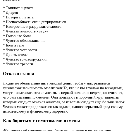
* Тошнота и рвота
* Диарея
* Потеря аппетита
* Неспособность сконцентрироваться
* Настроение и раздражительность
* Чувствительность к звуку
* Головные боли
* Чувство обезвоживания
* Боль в теле
* Чувство усталости
* Дрожь в теле
* Чувство головокружения
* Чувство тревоги
Отказ от запоя
Людям не обязательно пить каждый день, чтобы у них развилась
физическая зависимость от алкоголя.Те, кто не пьет только по выходным,
могут испытывать эти симптомы в первой половине недели, но считают,
что они вызваны похмельем. Они попадают в порочный круг запоя, за
которым следует отказ от алкоголя, за которым следует еще больше запоя.
Человек может продолжаться так годами, нанося серьезный вред своему
психическому и физическому здоровью.
Как бороться с симптомами отмены
Абстинентный синдром может быть неприятным и потенциально