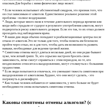
опасным.Для борьбы с ними физическое лицо может:
* Если человек испытывает абстинентный синдром, это признак того, что
он стал зависимым от алкоголя. Единственное реальное решение этой
проблемы - полное воздержание.
* Люди, которые много пили в течение длительного периода времени или
когда-либо страдали от судорог в результате употребления алкоголя, могут
подвергаться риску алкогольного делирия. Если это так, то их отказ должен
проходить под наблюдением врача.
* В наши дни люди обычно попадают в реабилитационные центры после
отказа от алкоголя.Это не только для того, чтобы помочь им безопасно
пройти через отказ, но и для того, чтобы дать им возможность развить
навыки, необходимые для ведения трезвой жизни.
* Симптомы отмены могут длиться несколько дней, но они редко бывают
хуже, чем легкий грипп. Те, кто серьезно настроен бросить свою
зависимость, легко смогут справиться с этим периодом, но те, кто
неоднозначно относятся к выздоровлению, могут столкнуться с большими
трудностями.
* Если люди попытаются отвлечься, это уменьшит тяжесть симптомов при
выздоровлении от алкоголизма.Худшее, что они могут сделать, - это
погрязнуть в дискомфорте.
* Как только человек избавится от зависимости, у него больше не будет
необходимости снова испытывать симптомы отмены.
,
Каковы симптомы отмены алкоголя? (с