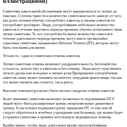
иллюстрациями)
Симптомы алкогольной абстиненции могут варьироваться от легких до
тяжелых. Степень тяжести и количество симптомов часто зависит от того,
как долго человек обычно употребляет алкоголь и сколько алкоголя он
употребляет регулярно. Люди, употреблявшие небольшое количество
алкоголя в течение короткого периода времени, обычно испытывают лишь
легкие симптомы. Те, кто употреблял большое количество алкоголя в
течение длительного периода времени, могут иметь чрезвычайно
серьезные симптомы, называемые Delirium Tremens (DT), которые могут
быть опасными для жизни.
Усталость - один из симптомов отмены алкоголя.
Легкие симптомы отмены включают раздражительность, беспокойство,
усталость, легкую тягу к алкоголю и бессонницу. Люди могут чувствовать
легкую дрожь или холодные и липкие руки.Прекращение употребления
алкоголя также может повлиять на аппетит, затрудняя прием пищи, так как
это может вызвать как тошноту, так и рвоту.
Высокая температура может быть частью синдрома отмены алкоголя.
Более значимые симптомы включают возможность переживания DT.У
людей могут быть расширенные зрачки, непроизвольные движения и
тремор. Если человек подвержен риску заражения DT, то ему или ей
следует обратиться в лечебное учреждение или больницу, где можно будет
устранить симптомы и принять неотложную медицинскую помощь.
Крайне важно, чтобы люди, длительное время злоупотреблявшие