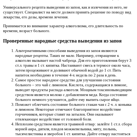
Универсального рецепта выведения из запоя, как и излечения из него, не
существует. Специалист на месте должен принять решение по поводу вид
лекарства, его дозы, времени лечения.
Принимается во внимание характер алкоголизма, его длительность по
времени, возраст больного.
Проверенные народные средства выведения из запоя
Альтернативными способами выведения из запоя являются
народные рецепты. Таких не мало. Например, отвращение к
алкоголю вызывает настой чабреца. Для его приготовления берут 3
ст.л. травы и 1 ст. кипятка. Настаивают смесь в термосе около часа,
затем процеживают и доливают обычной водой до 1 ст. Пить
напиток необходимо в течение 4-х недель по 2 раза в день.
Самое простое народное средство для улучшения состояния
больного – это чай с лимоном. Кислота, содержащаяся в лимоне,
выводит продукты распада алкоголя. Мощным токсиновыводящим
средством является молоко с добавлением меда. Когда состояние
больного немного улучшится, дайте ему выпить сырое яйцо.
Поможет облегчить состояние больного стакан чая с 2 ч. л. коньяка
и лимоном. Некоторые отмечают благоприятное воздействие
горчичников, которые ставят на затылок. Они оказывают
отвлекающее воздействие от головной боли.
Неплохим средством является травяной отвар: залейте 1 ст.л. сбора
корней аира, дягиля, плодов можжевельника, мяту, полынь,
тысячелистника и зверобоя 1 ст. кипятка. Дайте отвару настояться