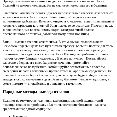
Правда, современные клиники не держат алкоголиков насильно. Если
больной не захочет лечиться, Вы не сможете поместить его в больницу.
Спиртные напитки не рекомендуется использовать в качестве лекарства от
запоя и похмелья. Алкоголь, особенно пиво, обладают сильным
мочегонным действием. Вместе с жидкостью человек теряет ионы натрия и
калия, что приводит к головной боли и ломоте во всем теле. Поэтому после
запоя необходимо восстановить водно-электролитный баланс
обезвоженного организма, давая больному обильное питье.
Запой – высшая степень алкоголизма. В этом случае, человек может
несколько недель и даже месяцев пить не трезвея. Больной пьет не для того,
чтобы получить удовольствие, а чтобы избежать негативной реакции
организма при недостатке алкоголя. Если Вы видите проблему и хотите
помочь своему близкому человеку, у Вас все получится. Постарайтесь
словесно убедить его в необходимом лечении, применяйте
психологическое воздействие, комбинируйте всевозможные способы
выведения из запоя лечебными препаратами и народными средствами. Не
отчаивайтесь и не бросайте на полпути свою цель, будьте убедительны и
тверды в своих намерениях дать Вашему близкому человеку здоровье, а
семье и детям — спокойствие и душевную гармонию.
Народные методы вывода из запоя
Если нет возможности получения квалифицированной медицинской
помощи, можно попробовать облегчить состояние больного человека
средствами народной медицины:
Настоями.