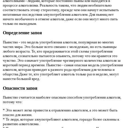
алкоголиками - людьми, которые постоянно пьяны или находятся в
процессе алкоголизма. Реальность такова, что людям необязательно
соответствовать этому стереотипу, прежде чем они начнут испытывать
негативные последствия злоупотребления алкоголем. Для пьяниц нет
ничего необычного в отмене алкоголя, даже если они могут много пить
только по выходным.
Определение запоя
Пьянство - это модель употребления алкоголя, популярная во многих
частях мира. Это больше всего связано с молодежью, но есть пьяницы
любого возраста. Те, кто придерживается этой схемы употребления
алкоголя, сознательно пытаются опьянеть, потому что им нравится это
чувство. Это означает употребление чрезмерного количества алкоголя за
короткий период времени. Пьянство - самая опасная модель употребления
алкоголя, которая приводит к разного рода проблемам для человека и
общества.Даже те, кто употребляет алкоголь только раз в неделю, могут
нанести большой вред.
Опасности запоя
Пьянство считается наиболее опасным способом употребления алкоголя,
потому что:
* Это может легко привести к отравлению алкоголем, а это может быть
опасно для жизни.
* Те люди, которые злоупотребляют алкоголем, гораздо более склонны к
развитию алкоголизма.