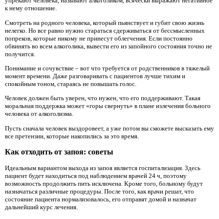
упрекают человека, называют алкоголиком, всячески выражают негативное
к нему отношение.
Смотреть на родного человека, который пьянствует и губит свою жизнь
нелегко. Но все равно нужно стараться сдерживаться от бессмысленных
попреков, которые никому не принесут облегчения. Если постоянно
обвинять во всем алкоголика, вывести его из запойного состояния точно не
получится.
Понимание и сочувствие – вот что требуется от родственников в тяжелый
момент времени. Даже разговаривать с пациентов лучше тихим и
спокойным тоном, стараясь не повышать голос.
Человек должен быть уверен, что нужен, что его поддерживают. Такая
моральная поддержка может «горы свернуть» в плане излечения больного
человека от алкоголизма.
Пусть сначала человек выздоровеет, а уже потом вы сможете высказать ему
все претензии, которые накопились за это время.
Как отходить от запоя: советы
Идеальным вариантом выхода из запоя является госпитализация. Здесь
пациент будет находиться под наблюдением врачей 24 ч, поэтому
возможность продолжить пить исключена. Кроме того, больному будут
назначаться различные процедуры. После того, как врачи решат, что
состояние пациента нормализовалось, его отправят домой и назначат
дальнейший курс лечения.