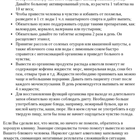
Давайте больному активированный уголь, из расчета 1 таблетка на
10 кг веса;
Чтобы привести человека в чувство и избавить от похмелья,
разведите в 1 ст. воды 1 ч.л. нашатырного спирта и дайте выпить;
Обязательно нужно поддерживать сердце такими препаратами, как:
валокордин, корвалол, валериана или пустырник;
Обязательно давайте по таблетке аспирина 2 раза в день. Он
расщепляет этанол;
Принятие рассола от соленых огурцов или квашенной капусты, а
также яблочного сока или воды с лимонным соком быстро
справится с интоксикацией организма и приведет больного в
чувства;
Вывести из организма продукты распада алкоголя помогут не
содержащие кофеина жидкости: морс, минеральная вода, соки без
газа, отвары трав и т.д. Жидкости необходимо принимать как можно
чаще и небольшими порциями. Давать пить пациенту стоит после
каждого мочеиспускания. В день рекомендуется выпивать не менее
4 л жидкости;
Для восстановления функций организма при выходе из длительного
запоя обязательно нужно соблюдать диету. Необходимо больше
употреблять жидкие блюда, например, нежирный бульон, щи из
кислой капусты, каши, пюре. Ни в коем случае не употреблять в еду
твердую пищу, хотя бы пока не начнет ощущаться чувство голода.
Если Вы сделали все, что могли, но ничего не помогло, обратитесь в
хорошую клинику. Знающие специалисты точно помогут вывести из запоя
Вашего близкого человека. Нарколог сделает алкоголику капельницу из
лекарств, снимающих негативные результаты сложившейся ситуации.