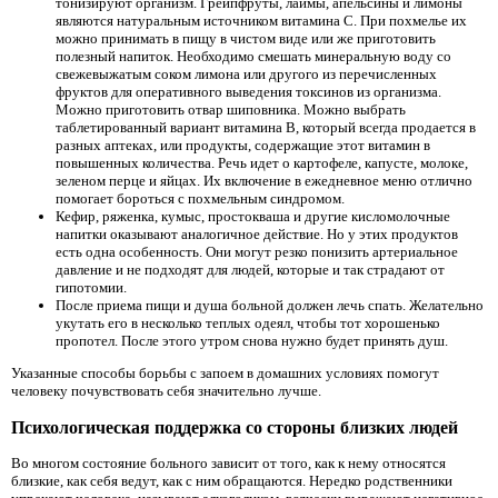
тонизируют организм. Грейпфруты, лаймы, апельсины и лимоны
являются натуральным источником витамина С. При похмелье их
можно принимать в пищу в чистом виде или же приготовить
полезный напиток. Необходимо смешать минеральную воду со
свежевыжатым соком лимона или другого из перечисленных
фруктов для оперативного выведения токсинов из организма.
Можно приготовить отвар шиповника. Можно выбрать
таблетированный вариант витамина В, который всегда продается в
разных аптеках, или продукты, содержащие этот витамин в
повышенных количества. Речь идет о картофеле, капусте, молоке,
зеленом перце и яйцах. Их включение в ежедневное меню отлично
помогает бороться с похмельным синдромом.
Кефир, ряженка, кумыс, простокваша и другие кисломолочные
напитки оказывают аналогичное действие. Но у этих продуктов
есть одна особенность. Они могут резко понизить артериальное
давление и не подходят для людей, которые и так страдают от
гипотомии.
После приема пищи и душа больной должен лечь спать. Желательно
укутать его в несколько теплых одеял, чтобы тот хорошенько
пропотел. После этого утром снова нужно будет принять душ.
Указанные способы борьбы с запоем в домашних условиях помогут
человеку почувствовать себя значительно лучше.
Психологическая поддержка со стороны близких людей
Во многом состояние больного зависит от того, как к нему относятся
близкие, как себя ведут, как с ним обращаются. Нередко родственники