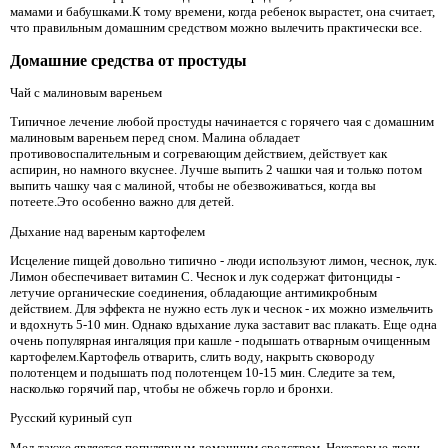
мамами и бабушками.К тому времени, когда ребенок вырастет, она считает,
что правильным домашним средством можно вылечить практически все.
Домашние средства от простуды
Чай с малиновым вареньем
Типичное лечение любой простуды начинается с горячего чая с домашним
малиновым вареньем перед сном. Малина обладает
противовоспалительным и согревающим действием, действует как
аспирин, но намного вкуснее. Лучше выпить 2 чашки чая и только потом
выпить чашку чая с малиной, чтобы не обезвоживаться, когда вы
потеете.Это особенно важно для детей.
Дыхание над вареным картофелем
Исцеление пищей довольно типично - люди используют лимон, чеснок, лук.
Лимон обеспечивает витамин С. Чеснок и лук содержат фитонциды -
летучие органические соединения, обладающие антимикробным
действием. Для эффекта не нужно есть лук и чеснок - их можно измельчить
и вдохнуть 5-10 мин. Однако вдыхание лука заставит вас плакать. Еще одна
очень популярная ингаляция при кашле - подышать отварным очищенным
картофелем.Картофель отварить, слить воду, накрыть сковороду
полотенцем и подышать под полотенцем 10-15 мин. Следите за тем,
насколько горячий пар, чтобы не обжечь горло и бронхи.
Русский куриный суп
Мед также является популярным домашним средством. Некоторые люди