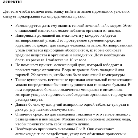
аспекты
Для того чтобы помочь алкоголику выйти из запоя в домашних условиях
следует придерживаться определенных правил:
Рекомендуется дать ему выпить теплый зеленый чай с медом. Этот
очищающий напиток поможет избавить организм от шлаков.
Наверняка в домашней аптечке почти у каждого найдется
активированный уголь. Это проверенное временем средство
идеально подойдет для вывода человека из запоя. Активированный
уголь считается природным абсорбентом, которые собирает
вредные вещества в организме и выводит их. Дозу необходимо
брать из расчета 1 таблетка на 10 кг веса.
Не помешает принять освежающий душ, который взбодрит и
повысит тонус организма. Вода не должна быть холодной или
горячей. Желательно, чтобы она была комнатной температуры.
Также купировать негативные признаки алкогольной интоксикации
можно посредством обычного куриного или говяжьего бульона. В
нем содержится большое количество минералов и витаминов,
которые ускоряют процесс освобождения организма от продуктов
распада спирта.
Давать больному шипучий аспирин по одной таблетке три раза в
день до улучшения самочувствия.
Отличное средство для выведения токсинов – это теплое молоко с
разведенным в нем медом. Можно съесть несколько ложечек меда,
чтобы почувствовать себя намного лучше.
Необходимо принимать витамины С и В. Они оказывают
антиоксидантное воздействие, ускоряют обменные процессы и