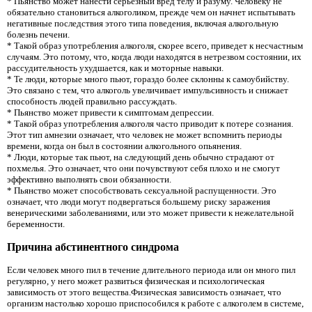
* Пьянство может нанести серьезный вред телу и разуму. Человеку не
обязательно становиться алкоголиком, прежде чем он начнет испытывать
негативные последствия этого типа поведения, включая алкогольную
болезнь печени.
* Такой образ употребления алкоголя, скорее всего, приведет к несчастным
случаям. Это потому, что, когда люди находятся в нетрезвом состоянии, их
рассудительность ухудшается, как и моторные навыки.
* Те люди, которые много пьют, гораздо более склонны к самоубийству.
Это связано с тем, что алкоголь увеличивает импульсивность и снижает
способность людей правильно рассуждать.
* Пьянство может привести к симптомам депрессии.
* Такой образ употребления алкоголя часто приводит к потере сознания.
Этот тип амнезии означает, что человек не может вспомнить периоды
времени, когда он был в состоянии алкогольного опьянения.
* Люди, которые так пьют, на следующий день обычно страдают от
похмелья. Это означает, что они почувствуют себя плохо и не смогут
эффективно выполнять свои обязанности.
* Пьянство может способствовать сексуальной распущенности. Это
означает, что люди могут подвергаться большему риску заражения
венерическими заболеваниями, или это может привести к нежелательной
беременности.
Причина абстинентного синдрома
Если человек много пил в течение длительного периода или он много пил
регулярно, у него может развиться физическая и психологическая
зависимость от этого вещества.Физическая зависимость означает, что
организм настолько хорошо приспособился к работе с алкоголем в системе,