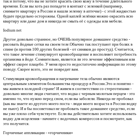
так и потому, что вы не хотите красить свою кожу в течение длительного
времени. Если вы хоть раз попадете в контакт с зеленкой (например,
снимаете квартиру в России и нашли зеленку в аптечке) - с этой жидкостью
будьте предельно осторожны. Одной каплей зелёнки можно окрасить всю
квартиру или даже дом и никогда не смыть её с одежды или мебели.
Iodium net
Другое довольно странное, но ОЧЕНЬ популярное домашнее средство -
рисовать йодные сетки на своем теле.Обычно так поступают при болях в
спине (и против 100 других болезней - от синяков до простуд). Считается,
что такое лечение стимулирует кровообращение и восполняет потребность
организма в йоде. Сомнительно, является ли это лечение эффективным или
эффект скорее плацебо. У меня просто недостаточно информации по этому
поводу. Скорее всего, это не повредит вам.
Стимуляция кровообращения и нагревание тела обычно являются
центральным элементом большинства процедур в России.Это и понятно -
мы живем в холодной стране! И живем в соответствии со стереотипами -
довольно многие люди считают, что водка с черным молотым перцем - это
именно то, что нужно перед сном, если вы заболели. Никогда не пробовал
(как вы знаете из другого моего поста - люди моего возраста в России водку
не пьют). И я бы посоветовал не пробовать такое домашнее средство, если
вы уже плохо себя чувствуете. Если вы действительно хотите использовать
водку для исцеления - начните с водочных компрессов и посмотрите, как
это получится.
Горчичные аппликации - «горчичники»