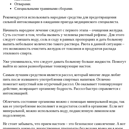
Отварами.
Специальными травяными сборами.
Рекомендуется использовать народные средства для предотвращения
сильной интоксикации в ожидании приезда медицинского специалиста.
Начинать народное лечение следует с первого этапа – очищения желудка.
Суть состоит в том, чтобы вызвать у человека рвотный рефлекс. Для этого
следует смешать воду, соль и соду в равных пропорциях и дать больному
выпить небольшое количество такого раствора. Рвота в данной ситуации –
это возможность очистить желудок от токсинов и продуктов распада
этилового спирта.
Уже упоминалось, что следует давать больному больше жидкости. Помогут
выйти из запоя разнообразные тонизирующие настои.
Самым лучшим средством является рассол, который многие люди любят
пить после излишнего употребления спиртных напитков. Отлично
помогает капустный или огуречный рассол. Он оказывает тонизирующее
действие, возвращает организму бодрость. Рассол быстро справляется с
интоксикацией.
Облегчить состояние организма можно с помощью минеральной воды, так
как ее употребление восполняет и недостаток солей в организме. Если нет
минеральной, можно использовать воду, подкисленную лимоном или
подсоленную.
Не стоит забывать, что прием настоев – это безопасное самолечение. А вот
принимать какие-то лекарственные препараты без ведома врача ни в коем