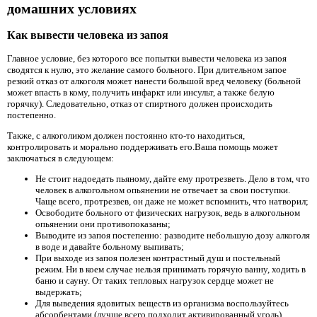
домашних условиях
Как вывести человека из запоя
Главное условие, без которого все попытки вывести человека из запоя
сводятся к нулю, это желание самого больного. При длительном запое
резкий отказ от алкоголя может нанести большой вред человеку (больной
может впасть в кому, получить инфаркт или инсульт, а также белую
горячку). Следовательно, отказ от спиртного должен происходить
постепенно.
Также, с алкоголиком должен постоянно кто-то находиться,
контролировать и морально поддерживать его.Ваша помощь может
заключаться в следующем:
Не стоит надоедать пьяному, дайте ему протрезветь. Дело в том, что
человек в алкогольном опьянении не отвечает за свои поступки.
Чаще всего, протрезвев, он даже не может вспомнить, что натворил;
Освободите больного от физических нагрузок, ведь в алкогольном
опьянении они противопоказаны;
Выводите из запоя постепенно: разводите небольшую дозу алкоголя
в воде и давайте больному выпивать;
При выходе из запоя полезен контрастный душ и постельный
режим. Ни в коем случае нельзя принимать горячую ванну, ходить в
баню и сауну. От таких тепловых нагрузок сердце может не
выдержать;
Для выведения ядовитых веществ из организма воспользуйтесь
абсорбентами (лучше всего подходит активированный уголь).