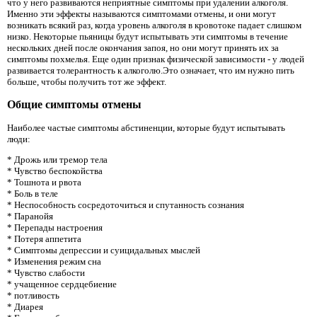
что у него развиваются неприятные симптомы при удалении алкоголя.
Именно эти эффекты называются симптомами отмены, и они могут
возникать всякий раз, когда уровень алкоголя в кровотоке падает слишком
низко. Некоторые пьяницы будут испытывать эти симптомы в течение
нескольких дней после окончания запоя, но они могут принять их за
симптомы похмелья. Еще один признак физической зависимости - у людей
развивается толерантность к алкоголю.Это означает, что им нужно пить
больше, чтобы получить тот же эффект.
Общие симптомы отмены
Наиболее частые симптомы абстиненции, которые будут испытывать
люди:
* Дрожь или тремор тела
* Чувство беспокойства
* Тошнота и рвота
* Боль в теле
* Неспособность сосредоточиться и спутанность сознания
* Паранойя
* Перепады настроения
* Потеря аппетита
* Симптомы депрессии и суицидальных мыслей
* Изменения режим сна
* Чувство слабости
* учащенное сердцебиение
* потливость
* Диарея