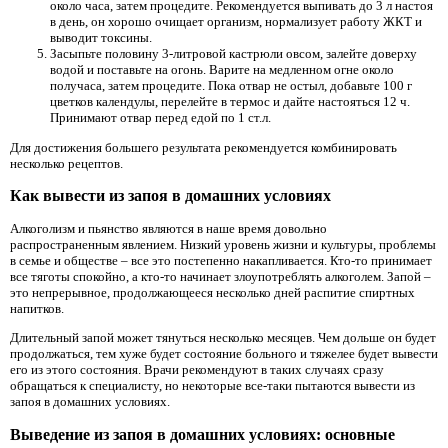
около часа, затем процедите. Рекомендуется выпивать до 3 л настоя
в день, он хорошо очищает организм, нормализует работу ЖКТ и
выводит токсины.
Засыпьте половину 3-литровой кастрюли овсом, залейте доверху
водой и поставьте на огонь. Варите на медленном огне около
получаса, затем процедите. Пока отвар не остыл, добавьте 100 г
цветков календулы, перелейте в термос и дайте настояться 12 ч.
Принимают отвар перед едой по 1 ст.л.
Для достижения большего результата рекомендуется комбинировать
несколько рецептов.
Как вывести из запоя в домашних условиях
Алкоголизм и пьянство являются в наше время довольно
распространенным явлением. Низкий уровень жизни и культуры, проблемы
в семье и обществе – все это постепенно накапливается. Кто-то принимает
все тяготы спокойно, а кто-то начинает злоупотреблять алкоголем. Запой –
это непрерывное, продолжающееся несколько дней распитие спиртных
напитков.
Длительный запой может тянуться несколько месяцев. Чем дольше он будет
продолжаться, тем хуже будет состояние больного и тяжелее будет вывести
его из этого состояния. Врачи рекомендуют в таких случаях сразу
обращаться к специалисту, но некоторые все-таки пытаются вывести из
запоя в домашних условиях.
Выведение из запоя в домашних условиях: основные