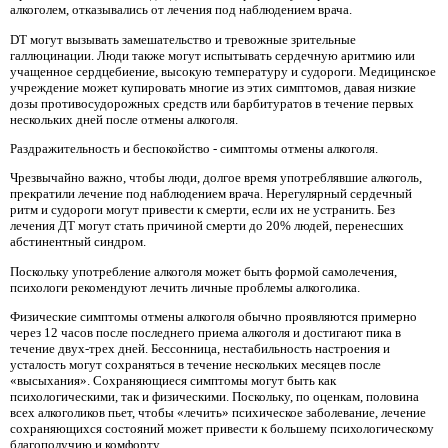
алкоголем, отказывались от лечения под наблюдением врача.
DT могут вызывать замешательство и тревожные зрительные
галлюцинации. Люди также могут испытывать сердечную аритмию или
учащенное сердцебиение, высокую температуру и судороги. Медицинское
учреждение может купировать многие из этих симптомов, давая низкие
дозы противосудорожных средств или барбитуратов в течение первых
нескольких дней после отмены алкоголя.
Раздражительность и беспокойство - симптомы отмены алкоголя.
Чрезвычайно важно, чтобы люди, долгое время употреблявшие алкоголь,
прекратили лечение под наблюдением врача. Нерегулярный сердечный
ритм и судороги могут привести к смерти, если их не устранить. Без
лечения ДТ могут стать причиной смерти до 20% людей, перенесших
абстинентный синдром.
Поскольку употребление алкоголя может быть формой самолечения,
психологи рекомендуют лечить личные проблемы алкоголика.
Физические симптомы отмены алкоголя обычно проявляются примерно
через 12 часов после последнего приема алкоголя и достигают пика в
течение двух-трех дней. Бессонница, нестабильность настроения и
усталость могут сохраняться в течение нескольких месяцев после
«высыхания». Сохраняющиеся симптомы могут быть как
психологическими, так и физическими. Поскольку, по оценкам, половина
всех алкоголиков пьет, чтобы «лечить» психическое заболевание, лечение
сохраняющихся состояний может привести к большему психологическому
благополучию и комфорту.