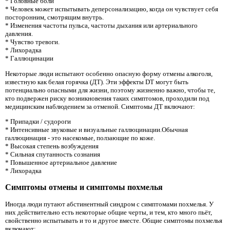
* Головные боли
* Человек может испытывать деперсонализацию, когда он чувствует себя
посторонним, смотрящим внутрь.
* Изменения частоты пульса, частоты дыхания или артериального
давления.
* Чувство тревоги.
* Лихорадка
* Галлюцинации
Некоторые люди испытают особенно опасную форму отмены алкоголя,
известную как белая горячка (ДТ). Эти эффекты DT могут быть
потенциально опасными для жизни, поэтому жизненно важно, чтобы те,
кто подвержен риску возникновения таких симптомов, проходили под
медицинским наблюдением за отменой. Симптомы ДТ включают:
* Припадки / судороги
* Интенсивные звуковые и визуальные галлюцинации.Обычная
галлюцинация - это насекомые, ползающие по коже.
* Высокая степень возбуждения
* Сильная спутанность сознания
* Повышенное артериальное давление
* Лихорадка
Симптомы отмены и симптомы похмелья
Иногда люди путают абстинентный синдром с симптомами похмелья. У
них действительно есть некоторые общие черты, и тем, кто много пьёт,
свойственно испытывать и то и другое вместе. Общие симптомы похмелья
включают: