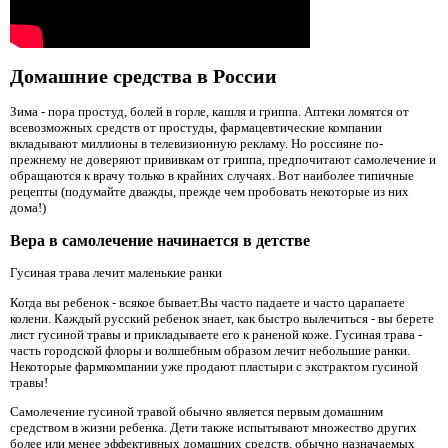
Домашние средства в России
Зима - пора простуд, болей в горле, кашля и гриппа. Аптеки ломятся от
всевозможных средств от простуды, фармацевтические компании
вкладывают миллионы в телевизионную рекламу. Но россияне по-
прежнему не доверяют прививкам от гриппа, предпочитают самолечение и
обращаются к врачу только в крайних случаях. Вот наиболее типичные
рецепты (подумайте дважды, прежде чем пробовать некоторые из них
дома!)
Вера в самолечение начинается в детстве
Гусиная трава лечит маленькие ранки
Когда вы ребенок - всякое бывает.Вы часто падаете и часто царапаете
колени. Каждый русский ребенок знает, как быстро вылечиться - вы берете
лист гусиной травы и прикладываете его к раненой коже. Гусиная трава -
часть городской флоры и волшебным образом лечит небольшие ранки.
Некоторые фармкомпании уже продают пластыри с экстрактом гусиной
травы!
Самолечение гусиной травой обычно является первым домашним
средством в жизни ребенка. Дети также испытывают множество других
более или менее эффективных домашних средств, обычно назначаемых