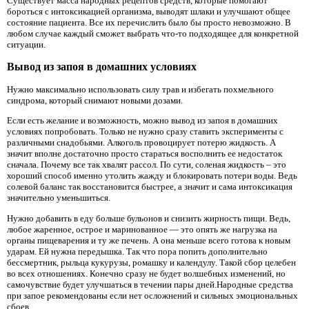
Существует масса народных рецептов средств, которые помогают
бороться с интоксикацией организма, выводят шлаки и улучшают общее
состояние пациента. Все их перечислить было бы просто невозможно. В
любом случае каждый сможет выбрать что-то подходящее для конкретной
ситуации.
Вывод из запоя в домашних условиях
Нужно максимально использовать силу трав и избегать похмельного
синдрома, который снимают новыми дозами.
Если есть желание и возможность, можно вывод из запоя в домашних
условиях попробовать. Только не нужно сразу ставить эксперименты с
различными снадобьями. Алкоголь провоцирует потерю жидкость. А
значит вполне достаточно просто стараться восполнить ее недостаток
сначала. Почему все так хвалят рассол. По сути, соленая жидкость – это
хороший способ именно утолить жажду и блокировать потери воды. Ведь
солевой баланс так восстановится быстрее, а значит и сама интоксикация
значительно уменьшиться.
Нужно добавить в еду больше бульонов и снизить жирность пищи. Ведь,
любое жаренное, острое и маринованное — это опять же нагрузка на
органы пищеварения и ту же печень. А она меньше всего готова к новым
ударам. Ей нужна передышка. Так что пора попить дополнительно
бессмертник, рыльца кукурузы, ромашку и календулу. Такой сбор целебен
во всех отношениях. Конечно сразу не будет волшебных изменений, но
самочувствие будет улучшаться в течении пары дней.Народные средства
при запое рекомендованы если нет осложнений и сильных эмоциональных
сбоев.