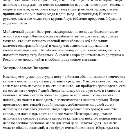
используют мед для чая вместо малинового варенья, некоторые - молоко с
медом и маслом, некоторые кладут мед в центр черной редьки, а затем
принимают чайную ложку меда в день (мед + фитонциды).И, конечно,
русские, как и все люди, едят куриный суп (обычно прозрачный бульон),
когда им плохо.
Мой личный рецепт быстрого выздоровления во время болезни также
относится к еде. Обычно, если вы заболели, вы не хотите есть, но если
можете - съешьте немного красной икры (белый хлеб с большим
количеством красной икры) и чашку чая с лимоном и домашним
малиновым вареньем. Это абсолютно ненаучно, но я чувствую, что это
помогает моему телу бороться. А красная икра действительно доступна в
России и ее можно найти в любом продуктовом магазине.
Звездный бальзам Звездочка
Наконец, если у вас простуда в носу - в России обычно вместо химических
капель в нос используют натуральные средства. У нас есть поговорка, что
если у вас есть насморк, и вы его не лечите - он пройдет через неделю, если
вы его лечите - через 7 дней. Люди используют теплую соль в тканевом
мешочке, чтобы согреть область (будьте осторожны с этим - может
помочь, но может и навредить, в зависимости от вашего случая). Люди
промывают нос теплой водой (иногда с добавлением морской соли),
используют сок алоэ (многие люди выращивают алоэ дома) в качестве
капель для носа и вдыхают сосновое масло.Некоторые люди также
используют сосновое масло в качестве капель для носа, но использовать
неразбавленное сосновое масло для этой цели - плохая идея - вы легко
можете обжечь эпителий, и это будет очень болезненно. (Однажды так