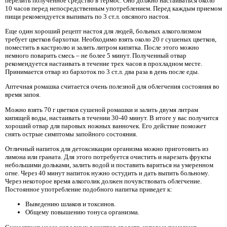
перелить полученное средство в термос. Оно должно настаиваться около
10 часов перед непосредственным употреблением. Перед каждым приемом
пищи рекомендуется выпивать по 3 ст.л. овсяного настоя.
Еще один хороший рецепт настоя для людей, больных алкоголизмом
требует цветков бархотки. Необходимо взять около 20 г сушеных цветков,
поместить в кастрюлю и залить литром кипятка. После этого можно
немного поварить смесь – не более 5 минут. Полученный отвар
рекомендуется настаивать в течение трех часов в прохладном месте.
Принимается отвар из бархоток по 3 ст.л. два раза в день после еды.
Аптечная ромашка считается очень полезной для облегчения состояния во
время запоя.
Можно взять 70 г цветков сушеной ромашки и залить двумя литрам
кипящей воды, настаивать в течении 30-40 минут. В итоге у вас получится
хороший отвар для паровых ножных ванночек. Его действие поможет
снять острые симптомы запойного состояния.
Отличный напиток для детоксикации организма можно приготовить из
лимона или граната. Для этого потребуется очистить и нарезать фрукты
небольшими дольками, залить водой и поставить вариться на умеренном
огне. Через 40 минут напиток нужно остудить и дать выпить больному.
Через некоторое время алкоголик должен почувствовать облегчение.
Постоянное употребление подобного напитка приведет к:
Выведению шлаков и токсинов.
Общему повышению тонуса организма.