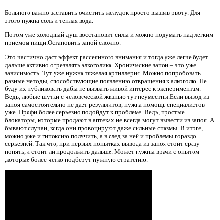
Больного важно заставить очистить желудок просто вызвав рвоту. Для
этого нужна соль и теплая вода.
Потом уже холодный душ восстановит силы и можно подумать над легким
приемом пищи.Остановить запой сложно.
Это частично даст эффект рассеянного внимания и тогда уже легче будет
дальше активно отрезвлять алкоголика. Хронические запои – это уже
зависимость. Тут уже нужна тяжелая артиллерия. Можно попробовать
разные методы, способствующие появлению отвращения к алкоголю. Не
буду их публиковать дабы не вызвать живой интерес к экспериментам.
Ведь, любые шутки с человеческой жизнью тут неуместны.Если вывод из
запоя самостоятельно не дает результатов, нужна помощь специалистов
уже. Профи более серьезно подойдут к проблеме. Ведь, простые
блокаторы, которые продают в аптеках не всегда могут вывести из запоя. А
бывают случаи, когда они провоцируют даже сильные спазмы. В итоге,
можно уже и гипоксию получить, а в след за ней и проблемы гораздо
серьезней. Так что, при первых попытках вывода из запоя стоит сразу
понять, а стоит ли продолжать дальше. Может нужны врачи с опытом
,которые более четко подберут нужную стратегию.