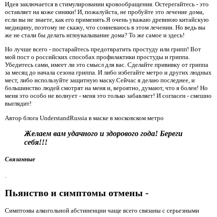
Идея заключается в стимулировании кровообращения. Остерегайтесь - это
оставляет на коже синяки! И, пожалуйста, не пробуйте это лечение дома,
если вы не знаете, как его применять.Я очень уважаю древнюю китайскую
медицину, поэтому не скажу, что сомневаюсь в этом лечении. Но ведь вы
же не стали бы делать иглоукалывание дома? То же самое и здесь!
Но лучше всего - постарайтесь предотвратить простуду или грипп! Вот
мой пост о российских способах профилактики простуды и гриппа.
Убедитесь сами, имеет ли это смысл для вас. Сделайте прививку от гриппа
за месяц до начала сезона гриппа. И либо избегайте метро и других людных
мест, либо используйте защитную маску.Сейчас я делаю последнее, и
большинство людей смотрят на меня и, вероятно, думают, что я болен! Но
меня это особо не волнует - меня это только забавляет! И согласен - смешно
выглядит!
Автор блога UnderstandRussia в маске в московском метро
Желаем вам удачного и здорового года! Береги
себя!!!
Связанные
.
Пьянство и симптомы отмены -
Симптомы алкогольной абстиненции чаще всего связаны с серьезными