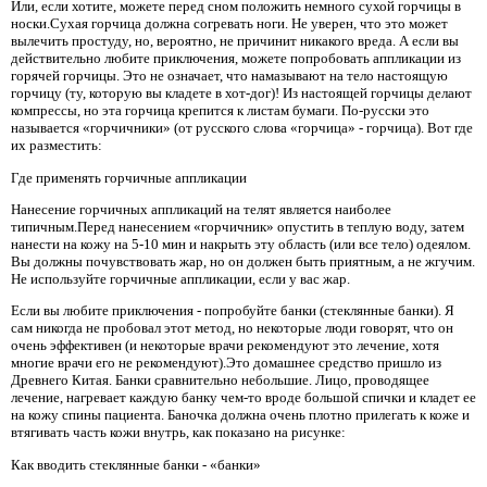
Или, если хотите, можете перед сном положить немного сухой горчицы в
носки.Сухая горчица должна согревать ноги. Не уверен, что это может
вылечить простуду, но, вероятно, не причинит никакого вреда. А если вы
действительно любите приключения, можете попробовать аппликации из
горячей горчицы. Это не означает, что намазывают на тело настоящую
горчицу (ту, которую вы кладете в хот-дог)! Из настоящей горчицы делают
компрессы, но эта горчица крепится к листам бумаги. По-русски это
называется «горчичники» (от русского слова «горчица» - горчица). Вот где
их разместить:
Где применять горчичные аппликации
Нанесение горчичных аппликаций на телят является наиболее
типичным.Перед нанесением «горчичник» опустить в теплую воду, затем
нанести на кожу на 5-10 мин и накрыть эту область (или все тело) одеялом.
Вы должны почувствовать жар, но он должен быть приятным, а не жгучим.
Не используйте горчичные аппликации, если у вас жар.
Если вы любите приключения - попробуйте банки (стеклянные банки). Я
сам никогда не пробовал этот метод, но некоторые люди говорят, что он
очень эффективен (и некоторые врачи рекомендуют это лечение, хотя
многие врачи его не рекомендуют).Это домашнее средство пришло из
Древнего Китая. Банки сравнительно небольшие. Лицо, проводящее
лечение, нагревает каждую банку чем-то вроде большой спички и кладет ее
на кожу спины пациента. Баночка должна очень плотно прилегать к коже и
втягивать часть кожи внутрь, как показано на рисунке:
Как вводить стеклянные банки - «банки»