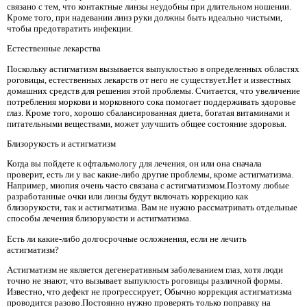
связано с тем, что контактные линзы неудобны при длительном ношении.
Кроме того, при надевании линз руки должны быть идеально чистыми,
чтобы предотвратить инфекции.
Естественные лекарства
Поскольку астигматизм вызывается выпуклостью в определенных областях
роговицы, естественных лекарств от него не существует.Нет и известных
домашних средств для решения этой проблемы. Считается, что увеличение
потребления моркови и морковного сока помогает поддерживать здоровье
глаз. Кроме того, хорошо сбалансированная диета, богатая витаминами и
питательными веществами, может улучшить общее состояние здоровья.
Близорукость и астигматизм
Когда вы пойдете к офтальмологу для лечения, он или она сначала
проверит, есть ли у вас какие-либо другие проблемы, кроме астигматизма.
Например, миопия очень часто связана с астигматизмом.Поэтому любые
разработанные очки или линзы будут включать коррекцию как
близорукости, так и астигматизма. Вам не нужно рассматривать отдельные
способы лечения близорукости и астигматизма.
Есть ли какие-либо долгосрочные осложнения, если не лечить
астигматизм?
Астигматизм не является дегенеративным заболеванием глаз, хотя люди
точно не знают, что вызывает выпуклость роговицы различной формы.
Известно, что дефект не прогрессирует; Обычно коррекция астигматизма
проводится разово.Постоянно нужно проверять только поправку на