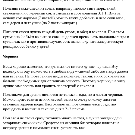
Полезны также смеси из соков, например, можно взять морковный,
свекольный и огуречный сок и смешать в соотношении 3:1:1. Взяв за
основу сок моркови (7 частей), можно также добавить в него соки алоэ,
сельдерея и петрушки (по 2 части каждого).
Пить эти смеси нужно каждый день утром, в обед и вечером. При этом
суммарный объём выпитого сока не должен превышать половины литра в
сутки, так как в противном случае, есть шанс получить аллергическую
реакцию, особенно у детей.
Черника
Всем хорошо известно, что для глаз нет ничего лучше черники. Эту
полезную ягоду можно есть в любом виде – свежей либо же в виде джема
или варенья. Непроваренные ягоды полезнее, так как в них сохраняется
больше необходимых для организма веществ. Поэтому чернику на зиму
лучше заморозить или хранить перетертой с сахаром.
Полезными для зрения являются не только ягоды, но и листья черники.
Можно приготовить из них настой, залив столовую ложку листьев
стаканом горячей воды. Настоянное на протяжении часа средство
процедить и выпить в течение дня в 2–3 приема.
При этом не стоит сразу готовить много настоя, а лучше каждый день
заваривать свежий чай. Средства из черники благотворно влияют на
остроту зрения и помогают снять усталость глаз.