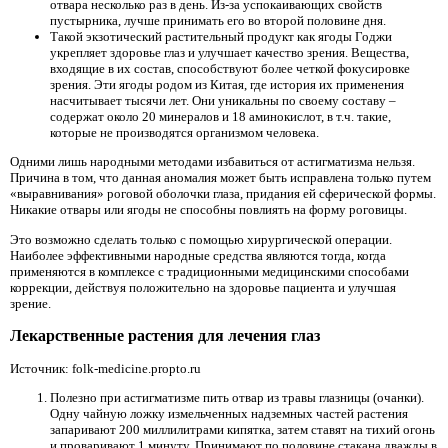
отвара несколько раз в день. Из-за успокаивающих свойств
пустырника, лучше принимать его во второй половине дня.
Такой экзотический растительный продукт как ягоды Годжи
укрепляет здоровье глаз и улучшает качество зрения. Вещества,
входящие в их состав, способствуют более четкой фокусировке
зрения. Эти ягоды родом из Китая, где история их применения
насчитывает тысячи лет. Они уникальны по своему составу –
содержат около 20 минералов и 18 аминокислот, в т.ч. такие,
которые не производятся организмом человека.
Одними лишь народными методами избавиться от астигматизма нельзя.
Причина в том, что данная аномалия может быть исправлена только путем
«выравнивания» роговой оболочки глаза, придания ей сферической формы.
Никакие отвары или ягоды не способны повлиять на форму роговицы.
Это возможно сделать только с помощью хирургической операции.
Наиболее эффективными народные средства являются тогда, когда
применяются в комплексе с традиционными медицинскими способами
коррекции, действуя положительно на здоровье пациента и улучшая
зрение.
Лекарственные растения для лечения глаз
Источник: folk-medicine.propto.ru
Полезно при астигматизме пить отвар из травы глазницы (очанки).
Одну чайную ложку измельченных надземных частей растения
запаривают 200 миллилитрами кипятка, затем ставят на тихий огонь
и проваривают 1 минуту. Принимают по половине стакана дважды в