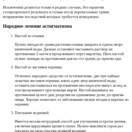
Исключения делаются только в редких случаях, без гарантии
стопроцентного результата и только после перенесенных травм,
исправление последствий которых требуется немедленно.
Народное лечение астигматизма
Настой из очанки.
Нужно пятьдесят грамм растения очанки заварить в одном литре
кипяченой воды. Дальше оставляют настаивать раствор на
протяжении 3 часов и процеживают через марлечку. Пить настой
нужно трижды на протяжении дня по сто грамм, до приема еды.
Настой из листиков черники.
Отличное народное средство от астигматизма: две-три чайные
ложечки листиков черники, влить один литр кипяченой воды,
оставить настаиваться на протяжении шестидесяти минут, вслед за
тем процеживают при помощи марли. Настой выпивают на
протяжении целого дня, разделив на одинаковые дозы, до приема
пищи. Хорошо помогают от заболевания свежие ягодки и варенье из
черники.
Плескание водичкой.
Имеется весьма нетрудный способ для улучшения остроты зрения,
увеличив циркуляцию крови в глазах. Нужно максимум сорок раз
плескать на глаза горстки ледяной водички.