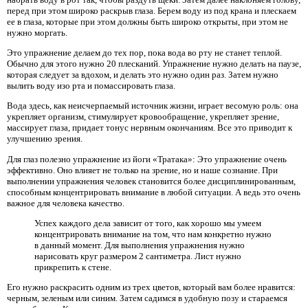
перед при этом широко раскрыв глаза. Берем воду из под крана и плескаем
ее в глаза, которые при этом должны быть широко открыты, при этом не
нужно моргать.
Это упражнение делаем до тех пор, пока вода во рту не станет теплой.
Обычно для этого нужно 20 плесканий. Упражнение нужно делать на паузе,
которая следует за вдохом, и делать это нужно один раз. Затем нужно
вылить воду изо рта и помассировать глаза.
Вода здесь, как неисчерпаемый источник жизни, играет весомую роль: она
укрепляет организм, стимулирует кровообращение, укрепляет зрение,
массирует глаза, придает тонус нервным окончаниям. Все это приводит к
улучшению зрения.
Для глаз полезно упражнение из йоги «Тратака»: Это упражнение очень
эффективно. Оно влияет не только на зрение, но и наше сознание. При
выполнении упражнения человек становится более дисциплинированным,
способным концентрировать внимание в любой ситуации. А ведь это очень
важное для человека качество.
Успех каждого дела зависит от того, как хорошо мы умеем
концентрировать внимание на том, что нам конкретно нужно
в данный момент. Для выполнения упражнения нужно
нарисовать круг размером 2 сантиметра. Лист нужно
прикрепить к стене.
Его нужно раскрасить одним из трех цветов, который вам более нравится:
черным, зеленым или синим. Затем садимся в удобную позу и стараемся