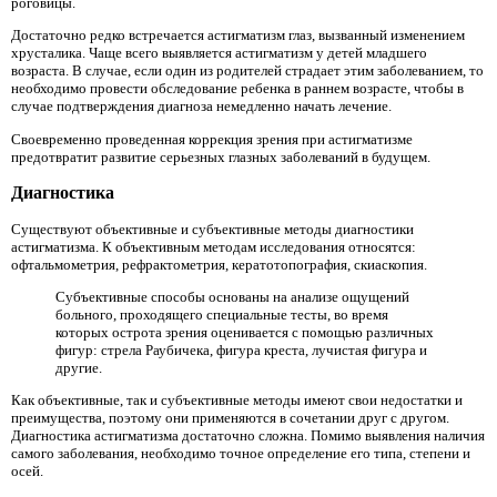
роговицы.
Достаточно редко встречается астигматизм глаз, вызванный изменением
хрусталика. Чаще всего выявляется астигматизм у детей младшего
возраста. В случае, если один из родителей страдает этим заболеванием, то
необходимо провести обследование ребенка в раннем возрасте, чтобы в
случае подтверждения диагноза немедленно начать лечение.
Своевременно проведенная коррекция зрения при астигматизме
предотвратит развитие серьезных глазных заболеваний в будущем.
Диагностика
Существуют объективные и субъективные методы диагностики
астигматизма. К объективным методам исследования относятся:
офтальмометрия, рефрактометрия, кератотопография, скиаскопия.
Субъективные способы основаны на анализе ощущений
больного, проходящего специальные тесты, во время
которых острота зрения оценивается с помощью различных
фигур: стрела Раубичека, фигура креста, лучистая фигура и
другие.
Как объективные, так и субъективные методы имеют свои недостатки и
преимущества, поэтому они применяются в сочетании друг с другом.
Диагностика астигматизма достаточно сложна. Помимо выявления наличия
самого заболевания, необходимо точное определение его типа, степени и
осей.