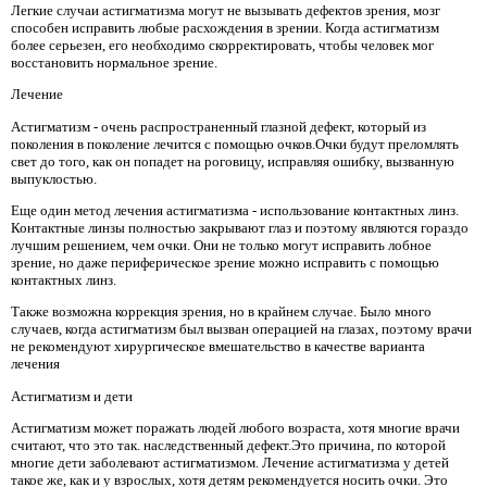
Легкие случаи астигматизма могут не вызывать дефектов зрения, мозг
способен исправить любые расхождения в зрении. Когда астигматизм
более серьезен, его необходимо скорректировать, чтобы человек мог
восстановить нормальное зрение.
Лечение
Астигматизм - очень распространенный глазной дефект, который из
поколения в поколение лечится с помощью очков.Очки будут преломлять
свет до того, как он попадет на роговицу, исправляя ошибку, вызванную
выпуклостью.
Еще один метод лечения астигматизма - использование контактных линз.
Контактные линзы полностью закрывают глаз и поэтому являются гораздо
лучшим решением, чем очки. Они не только могут исправить лобное
зрение, но даже периферическое зрение можно исправить с помощью
контактных линз.
Также возможна коррекция зрения, но в крайнем случае. Было много
случаев, когда астигматизм был вызван операцией на глазах, поэтому врачи
не рекомендуют хирургическое вмешательство в качестве варианта
лечения
Астигматизм и дети
Астигматизм может поражать людей любого возраста, хотя многие врачи
считают, что это так. наследственный дефект.Это причина, по которой
многие дети заболевают астигматизмом. Лечение астигматизма у детей
такое же, как и у взрослых, хотя детям рекомендуется носить очки. Это