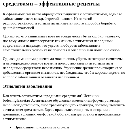
средствами – эффективные рецепты
К офтальмологам часто обращаются пациенты с астигматизмом, ведь это
заболевание имеет каждый третий человек. Из-за такой
распространённости астигматизма имеется много способов борьбы с
данной патологией.
Однако то, что выписывает врач не всегда может быть удобно человеку,
поэтому многие интересуются: как лечить астигматизм народными
средствами, в надежде, что удастся побороть заболевание в
самостоятельных условиях не прибегая к операции или ношению очков.
Однако, домашними рецептами можно лишь убрать некоторые симптомы,
и на непродолжительное время, а полностью вылечить астигматизм
народными средствами невозможно. Улучшение зрения происходит из-за
добавления в организм витаминов, необходимых, чтобы хорошо видеть, но
вопрос с заболеванием останется нерешённым.
Этиология заболевания
Как лечить астигматизм народными средствами? Источник:
bolezniglaznet.ru Астигматизм обусловлен изменением формы роговицы
либо наследственного, либо травмирующего характера, поэтому вылечить
астигматизм дома нельзя. Здесь правильнее говорить о создании в
домашних условиях комфортной обстановки для зрения и профилактике
астигматизма:
Правильное положение за столом