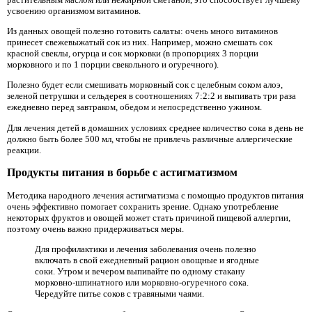
усвоению организмом витаминов.
Из данных овощей полезно готовить салаты: очень много витаминов
принесет свежевыжатый сок из них. Например, можно смешать сок
красной свеклы, огурца и сок морковки (в пропорциях 3 порции
морковного и по 1 порции свекольного и огуречного).
Полезно будет если смешивать морковный сок с целебным соком алоэ,
зеленой петрушки и сельдерея в соотношениях 7:2:2 и выпивать три раза
ежедневно перед завтраком, обедом и непосредственно ужином.
Для лечения детей в домашних условиях среднее количество сока в день не
должно быть более 500 мл, чтобы не привлечь различные аллергические
реакции.
Продукты питания в борьбе с астигматизмом
Методика народного лечения астигматизма с помощью продуктов питания
очень эффективно помогает сохранить зрение. Однако употребление
некоторых фруктов и овощей может стать причиной пищевой аллергии,
поэтому очень важно придерживаться меры.
Для профилактики и лечения заболевания очень полезно
включать в свой ежедневный рацион овощные и ягодные
соки. Утром и вечером выпивайте по одному стакану
морковно-шпинатного или морковно-огуречного сока.
Чередуйте питье соков с травяными чаями.