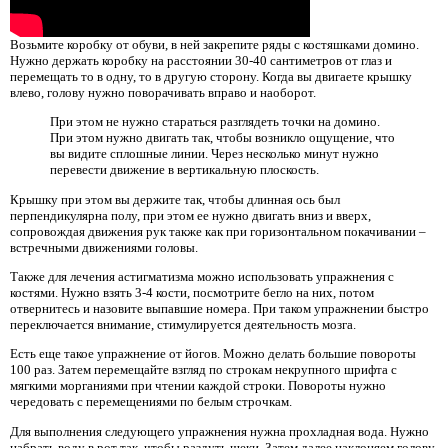
Возьмите коробку от обуви, в ней закрепите ряды с костяшками домино.
Нужно держать коробку на расстоянии 30-40 сантиметров от глаз и
перемещать то в одну, то в другую сторону. Когда вы двигаете крышку
влево, голову нужно поворачивать вправо и наоборот.
При этом не нужно стараться разглядеть точки на домино.
При этом нужно двигать так, чтобы возникло ощущение, что
вы видите сплошные линии. Через несколько минут нужно
перевести движение в вертикальную плоскость.
Крышку при этом вы держите так, чтобы длинная ось был
перпендикулярна полу, при этом ее нужно двигать вниз и вверх,
сопровождая движения рук также как при горизонтальном покачивании –
встречными движениями головы.
Также для лечения астигматизма можно использовать упражнения с
костями. Нужно взять 3-4 кости, посмотрите бегло на них, потом
отвернитесь и назовите выпавшие номера. При таком упражнении быстро
переключается внимание, стимулируется деятельность мозга.
Есть еще такое упражнение от йогов. Можно делать большие повороты
100 раз. Затем перемещайте взгляд по строкам некрупного шрифта с
мягкими морганиями при чтении каждой строки. Повороты нужно
чередовать с перемещениями по белым строчкам.
Для выполнения следующего упражнения нужна прохладная вода. Нужно
набрать воду в рот так, чтобы раздуть щеки. Затем далее наклоняем голову,