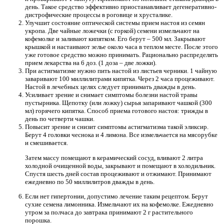
день. Такое средство эффективно приостанавливает дегенеративно-
дистрофические процессы в роговице и хрусталике.
Улучшит состояние оптической системы прием настоя из семян
укропа. Две чайные ложечки (с горкой) семени измельчают на
кофемолке и заливают кипятком. Его берут – 500 мл. Закрывают
крышкой и настаивают зелье около часа в теплом месте. После этого
уже готовое средство можно принимать. Рационально распределять
прием лекарства на 6 доз. (1 доза – две ложки).
При астигматизме нужно пить настой из листьев черники. 1 чайную
заваривают 100 миллилитрами кипятка. Через 2 часа процеживают.
Настой в лечебных целях следует принимать дважды в день.
Усиливает зрение и снимает симптомы болезни настой травы
пустырника. Щепотку (или ложку) сырья запаривают чашкой (300
мл) горячего кипятка. Способ приема готового настоя: трижды в
день по четверти чашки.
Повысит зрение и снизит симптомы астигматизма такой эликсир.
Берут 4 головки чеснока и 4 лимона. Все измельчается на мясорубке
и смешивается.
Затем массу помещают в керамический сосуд, вливают 2 литра
холодной очищенной воды, закрывают и помещают в холодильник.
Спустя шесть дней состав процеживают и отжимают. Принимают
ежедневно по 50 миллилитров дважды в день.
Если нет гипертонии, допустимо лечение таким рецептом. Берут
сухие семена лимонника. Измельчают их на кофемолке. Ежедневно
утром за полчаса до завтрака принимают 2 г растительного
порошка.