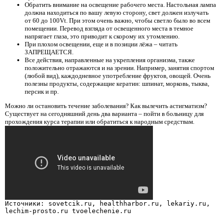
Обратить внимание на освещение рабочего места. Настольная лампа
должна находиться по вашу левую сторону, свет должен излучать
от 60 до 100Vt. При этом очень важно, чтобы светло было во всем
помещении. Перевод взгляда от освещенного места в темное
напрягает глаза, это приводит к скорому их утомлению.
При плохом освещении, еще и в позиции лёжа – читать
ЗАПРЕЩАЕТСЯ.
Все действия, направленные на укрепления организма, также
положительно отражаются и на зрении. Например, занятия спортом
(любой вид), каждодневное употребление фруктов, овощей. Очень
полезны продукты, содержащие кератин: шпинат, морковь, тыква,
персик и пр.
Можно ли остановить течение заболевания? Как вылечить астигматизм?
Существует на сегодняшний день два варианта – пойти в больницу для
прохождения курса терапии или обратиться к народным средствам.
Источники: sovetcik.ru, healthharbor.ru, lekariy.ru,
lechim-prosto.ru tvoelechenie.ru