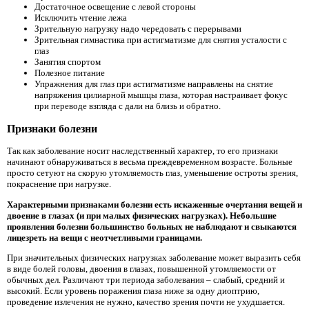
Достаточное освещение с левой стороны
Исключить чтение лежа
Зрительную нагрузку надо чередовать с перерывами
Зрительная гимнастика при астигматизме для снятия усталости с
глаз
Занятия спортом
Полезное питание
Упражнения для глаз при астигматизме направлены на снятие
напряжения цилиарной мышцы глаза, которая настраивает фокус
при переводе взгляда с дали на близь и обратно.
Признаки болезни
Так как заболевание носит наследственный характер, то его признаки
начинают обнаруживаться в весьма преждевременном возрасте. Больные
просто сетуют на скорую утомляемость глаз, уменьшение остроты зрения,
покраснение при нагрузке.
Характерными признаками болезни есть искаженные очертания вещей и
двоение в глазах (и при малых физических нагрузках). Небольшие
проявления болезни большинство больных не наблюдают и свыкаются
лицезреть на вещи с неотчетливыми границами.
При значительных физических нагрузках заболевание может выразить себя
в виде болей головы, двоения в глазах, повышенной утомляемости от
обычных дел. Различают три периода заболевания – слабый, средний и
высокий. Если уровень поражения глаза ниже за одну диоптрию,
проведение излечения не нужно, качество зрения почти не ухудшается.