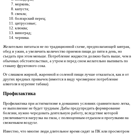
морковь;
капуста;
свекла;
болгарский перец;
цитрусовые;
клюква;
виноград;
черника.
Желательно питаться не по традиционной схеме, предполагающей завтрак,
обед и ужин, а увеличить количество приемов пищи до пяти в день, но
съедать при этом меньше. Потребление жидкости должно быть выше, чем в
обычных обстоятельствах, а утром и перед сном желательно выпивать по
стакану фруктового сока.
От слишком жирной, жаренной и соленой пищи лучше отказаться, как и от
других вредных привычек (имеется в виду чрезмерное потребление
алкоголя и курение табака).
Профилактика
Профилактика при астигматизме в домашних условиях сравнительно легка,
ее выполнение не будет трудным. Дабы предупредить формирование
болезни, нужно чередовать деятельную работу, вследствие которой
увеличивается нагрузка на глаза, с полноценным отдыхом и прогулками на
свеженьком воздухе.
Известно, что многие люди длительное время сидят за ПК или просмотром