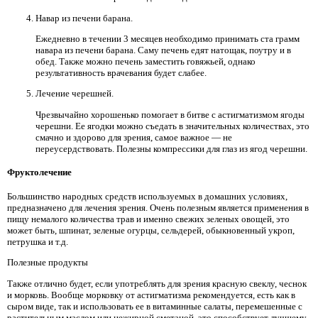
Навар из печени барана.
Ежедневно в течении 3 месяцев необходимо принимать ста грамм
навара из печени барана. Саму печень едят натощак, поутру и в
обед. Также можно печень заместить говяжьей, однако
результативность врачевания будет слабее.
Лечение черешней.
Чрезвычайно хорошенько помогает в битве с астигматизмом ягоды
черешни. Ее ягодки можно съедать в значительных количествах, это
смачно и здорово для зрения, самое важное — не
переусердствовать. Полезны компрессики для глаз из ягод черешни.
Фруктолечение
Большинство народных средств используемых в домашних условиях,
предназначено для лечения зрения. Очень полезным является применения в
пищу немалого количества трав и именно свежих зеленых овощей, это
может быть, шпинат, зеленые огурцы, сельдерей, обыкновенный укроп,
петрушка и т.д.
Полезные продукты
Также отлично будет, если употреблять для зрения красную свеклу, чеснок
и морковь. Вообще морковку от астигматизма рекомендуется, есть как в
сыром виде, так и использовать ее в витаминные салаты, перемешенные с
растительным маслом или нежирной сметаной, это способствует лучшему