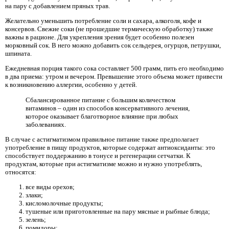
на пару с добавлением пряных трав.
Желательно уменьшить потребление соли и сахара, алкоголя, кофе и
консервов. Свежие соки (не прошедшие термическую обработку) также
важны в рационе. Для укрепления зрения будет особенно полезен
морковный сок. В него можно добавить сок сельдерея, огурцов, петрушки,
шпината.
Ежедневная порция такого сока составляет 500 грамм, пить его необходимо
в два приема: утром и вечером. Превышение этого объема может привести
к возникновению аллергии, особенно у детей.
Сбалансированное питание с большим количеством
витаминов – один из способов консервативного лечения,
которое оказывает благотворное влияние при любых
заболеваниях.
В случае с астигматизмом правильное питание также предполагает
употребление в пищу продуктов, которые содержат антиоксиданты: это
способствует поддержанию в тонусе и регенерации сетчатки. К
продуктам, которые при астигматизме можно и нужно употреблять,
относятся:
все виды орехов;
злаки;
кисломолочные продукты;
тушеные или приготовленные на пару мясные и рыбные блюда;
зелень;
помидоры;