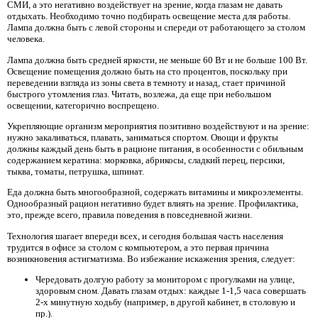
СМИ, а это негативно воздействует на зрение, когда глазам не давать
отдыхать. Необходимо точно подбирать освещение места для работы.
Лампа должна быть с левой стороны и спереди от работающего за столом
человека.
Лампа должна быть средней яркости, не меньше 60 Вт и не больше 100 Вт.
Освещение помещения должно быть на сто процентов, поскольку при
переведении взгляда из зоны света в темноту и назад, стает причиной
быстрого утомления глаз. Читать, возлежа, да еще при небольшом
освещении, категорично воспрещено.
Укрепляющие организм мероприятия позитивно воздействуют и на зрение:
нужно закаливаться, плавать, заниматься спортом. Овощи и фрукты
должны каждый день быть в рационе питания, в особенности с обильным
содержанием кератина: морковка, абрикосы, сладкий перец, персики,
тыква, томаты, петрушка, шпинат.
Еда должна быть многообразной, содержать витамины и микроэлементы.
Однообразный рацион негативно будет влиять на зрение. Профилактика,
это, прежде всего, правила поведения в повседневной жизни.
Технология шагает впереди всех, и сегодня большая часть населения
трудится в офисе за столом с компьютером, а это первая причина
возникновения астигматизма. Во избежание искажения зрения, следует:
Чередовать долгую работу за монитором с прогулками на улице,
здоровым сном. Давать глазам отдых: каждые 1-1,5 часа совершать
2-х минутную ходьбу (например, в другой кабинет, в столовую и
пр.).