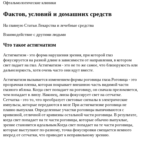
Офтальмологические клиники
Фактов, условий и домашних средств
На главную Статьи Лекарства и лечебные средства
Взаимодействие с другими людьми
Что такое астигматизм
Астигматизм - это форма нарушения зрения, при которой глаз
фокусируется на разной длине в зависимости от направления, в котором
свет падает на глаз. Астигматизм - это не то же самое, что близорукость или
дальнозоркость, хотя очень часто они идут вместе.
Астигматизм вызывается изменением формы роговицы глаза.Роговица - это
прозрачная пленка, которая покрывает внешнюю часть видимой части
глазного яблока. Когда свет попадает на роговицу, он сначала преломляется,
чем попадает в линзу. Наконец, линза фокусирует свет на сетчатке.
Сетчатка - это то, что преобразует световые сигналы в электрические
импульсы, которые передаются в мозг. При астигматизме роговица не
плавно выпуклая. Определенные участки роговицы выпячиваются с
кривизной, отличной от кривизны остальной части роговицы. В результате,
когда свет попадает на те части роговицы, которые обычно выпуклые,
зрение становится идеальным.Когда свет попадает на те части роговицы,
которые выступают по-разному, точка фокусировки смещается немного
вперед от сетчатки, что приводит к неправильному зрению.