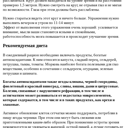
расслабиться. Круг должен находиться на уровне зрения и на расстоянии
примерно 1,5 метров. Нужно смотреть на круг, не отрывая глаз и не мигая
по возможности. Глаза при этом должны быть расслаблены.
Нужно стараться видеть этот круг и ничего больше. Упражнения нужно
выполнять вечером и утром по 11-14 минут.
Эффект от выполнения этого упражнения очень хороший: усиливается
внимание, мысли ваши становятся ясными и спокойными,
работоспособность мозга повышается и происходит улучшение зрения.
Рекомендуемая диета
В ежедневный рацион необходимо включать продукты, богатые
антиоксидантами. К ним относятся капуста, сладкий перец, сельдерей,
петрушка, тыква, томаты. Морковь наиболее богата полезными для глаз
веществами, особенно в сочетании с сельдереем, огурцами, зеленью
петрушки и шпината.
Богаты антиоксидантами также ягоды клюквы, черной смородины,
фиолетовый и красный виноград, сливы, вишни, дыни и цитрусовые.
Болезни, связанные с нарушением рефракции, в том числе и
астигматизм может развиваться от недостатка микроэлементов,
которые содержатся, в том числе и в таких продуктах, как орехи и
злаковые.
Активное обновление клеток сетчатки можно поддержать, потребляя в
пищу ягоды черники. При этом они могут быть свежими или
приготовленными каким-либо образом. При понижении остроты зрения
рекомендуется не увлекаться жареной, острой пищей, а лучше готовить ее