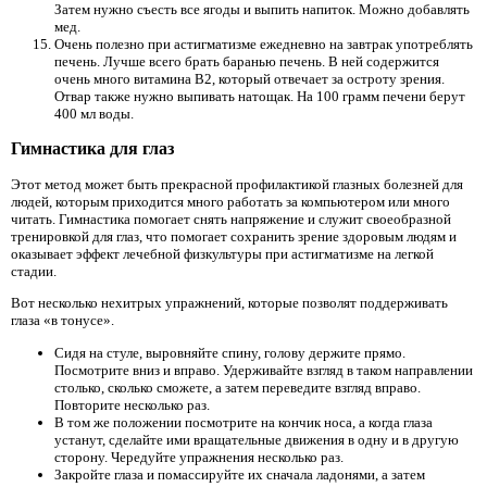
Затем нужно съесть все ягоды и выпить напиток. Можно добавлять
мед.
Очень полезно при астигматизме ежедневно на завтрак употреблять
печень. Лучше всего брать баранью печень. В ней содержится
очень много витамина B2, который отвечает за остроту зрения.
Отвар также нужно выпивать натощак. На 100 грамм печени берут
400 мл воды.
Гимнастика для глаз
Этот метод может быть прекрасной профилактикой глазных болезней для
людей, которым приходится много работать за компьютером или много
читать. Гимнастика помогает снять напряжение и служит своеобразной
тренировкой для глаз, что помогает сохранить зрение здоровым людям и
оказывает эффект лечебной физкультуры при астигматизме на легкой
стадии.
Вот несколько нехитрых упражнений, которые позволят поддерживать
глаза «в тонусе».
Сидя на стуле, выровняйте спину, голову держите прямо.
Посмотрите вниз и вправо. Удерживайте взгляд в таком направлении
столько, сколько сможете, а затем переведите взгляд вправо.
Повторите несколько раз.
В том же положении посмотрите на кончик носа, а когда глаза
устанут, сделайте ими вращательные движения в одну и в другую
сторону. Чередуйте упражнения несколько раз.
Закройте глаза и помассируйте их сначала ладонями, а затем