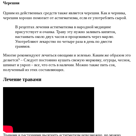
Черешня
Одним из действенных средств также является черешня. Как и черника,
черешня хорошо помогает от астигматизма, если ее употреблять сырой.
В рецептах лечения астигматизма в народной медицине
присутствует и очанка. Траву эту нужно заливать кипяток,
настаивать около двух часов и процеживать через марлю.
Употребляют лекарство по четыре раза в день по двести
граммов.
Многие рекомендуют лечиться овощами и зеленью. Каким же образом это
делается? – Следует постоянно кушать свежую морковку, огурцы, чеснок,
шпинат и укроп – все, что есть в наличии. Можно также пить сок,
полученный из этих составляющих.
Лечение травами
Травами и растениями вылечить астигматизм невозможно, но можно