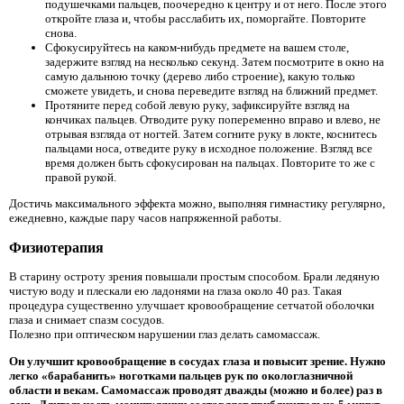
подушечками пальцев, поочередно к центру и от него. После этого
откройте глаза и, чтобы расслабить их, поморгайте. Повторите
снова.
Сфокусируйтесь на каком-нибудь предмете на вашем столе,
задержите взгляд на несколько секунд. Затем посмотрите в окно на
самую дальнюю точку (дерево либо строение), какую только
сможете увидеть, и снова переведите взгляд на ближний предмет.
Протяните перед собой левую руку, зафиксируйте взгляд на
кончиках пальцев. Отводите руку попеременно вправо и влево, не
отрывая взгляда от ногтей. Затем согните руку в локте, коснитесь
пальцами носа, отведите руку в исходное положение. Взгляд все
время должен быть сфокусирован на пальцах. Повторите то же с
правой рукой.
Достичь максимального эффекта можно, выполняя гимнастику регулярно,
ежедневно, каждые пару часов напряженной работы.
Физиотерапия
В старину остроту зрения повышали простым способом. Брали ледяную
чистую воду и плескали ею ладонями на глаза около 40 раз. Такая
процедура существенно улучшает кровообращение сетчатой оболочки
глаза и снимает спазм сосудов.
Полезно при оптическом нарушении глаз делать самомассаж.
Он улучшит кровообращение в сосудах глаза и повысит зрение. Нужно
легко «барабанить» ноготками пальцев рук по окологлазничной
области и векам. Самомассаж проводят дважды (можно и более) раз в