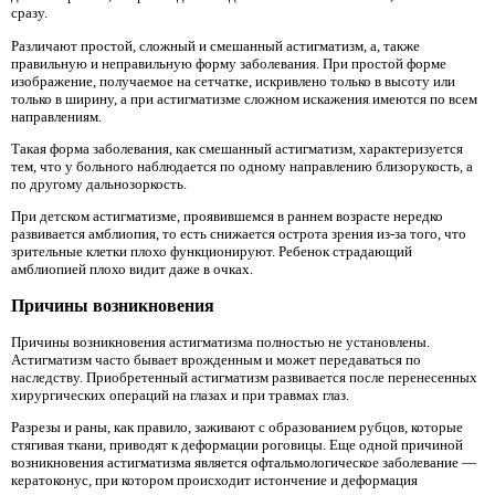
сразу.
Различают простой, сложный и смешанный астигматизм, а, также
правильную и неправильную форму заболевания. При простой форме
изображение, получаемое на сетчатке, искривлено только в высоту или
только в ширину, а при астигматизме сложном искажения имеются по всем
направлениям.
Такая форма заболевания, как смешанный астигматизм, характеризуется
тем, что у больного наблюдается по одному направлению близорукость, а
по другому дальнозоркость.
При детском астигматизме, проявившемся в раннем возрасте нередко
развивается амблиопия, то есть снижается острота зрения из-за того, что
зрительные клетки плохо функционируют. Ребенок страдающий
амблиопией плохо видит даже в очках.
Причины возникновения
Причины возникновения астигматизма полностью не установлены.
Астигматизм часто бывает врожденным и может передаваться по
наследству. Приобретенный астигматизм развивается после перенесенных
хирургических операций на глазах и при травмах глаз.
Разрезы и раны, как правило, заживают с образованием рубцов, которые
стягивая ткани, приводят к деформации роговицы. Еще одной причиной
возникновения астигматизма является офтальмологическое заболевание —
кератоконус, при котором происходит истончение и деформация