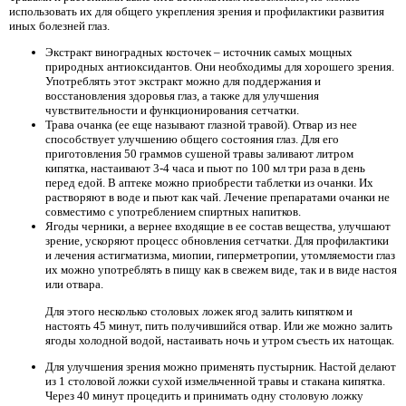
использовать их для общего укрепления зрения и профилактики развития
иных болезней глаз.
Экстракт виноградных косточек – источник самых мощных
природных антиоксидантов. Они необходимы для хорошего зрения.
Употреблять этот экстракт можно для поддержания и
восстановления здоровья глаз, а также для улучшения
чувствительности и функционирования сетчатки.
Трава очанка (ее еще называют глазной травой). Отвар из нее
способствует улучшению общего состояния глаз. Для его
приготовления 50 граммов сушеной травы заливают литром
кипятка, настаивают 3-4 часа и пьют по 100 мл три раза в день
перед едой. В аптеке можно приобрести таблетки из очанки. Их
растворяют в воде и пьют как чай. Лечение препаратами очанки не
совместимо с употреблением спиртных напитков.
Ягоды черники, а вернее входящие в ее состав вещества, улучшают
зрение, ускоряют процесс обновления сетчатки. Для профилактики
и лечения астигматизма, миопии, гиперметропии, утомляемости глаз
их можно употреблять в пищу как в свежем виде, так и в виде настоя
или отвара.
Для этого несколько столовых ложек ягод залить кипятком и
настоять 45 минут, пить получившийся отвар. Или же можно залить
ягоды холодной водой, настаивать ночь и утром съесть их натощак.
Для улучшения зрения можно применять пустырник. Настой делают
из 1 столовой ложки сухой измельченной травы и стакана кипятка.
Через 40 минут процедить и принимать одну столовую ложку