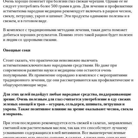
Очень хорошо помогает при болезни глаз свежая черешня. Однако ее не
следует употреблять более 500 грамм в день. Для лечения и профилактики
астигматизма народная медицина рекомендует включать в рацион чеснок,
свеклу, петрушку, укроп и шпинат. Эти продукты одинаково полезны и в
свежем, и в готовом виде.
В комплексе с традиционными методами лечения, такая диета поможет
добиться хороших результатов. Помимо этого такой рацион будет полезен
и людям со здоровыми глазами.
Овощные соки
Стоит сказать, что практически невозможно вылечить
астигматизмисключительно народными средствами. Но даже при
современном развитии науки и медицины они остаются очень
популярными. Их применение оправдано в комплексе с мероприятиями
традиционного лечения, где они рассматриваются как профилактические и
общеукрепляющие меры.
Для этих целей подойдут любые народные средства, поддерживающие
зрение. Очень полезным для глаз считается употребление в еду свежих
зеленых овощей и трав – огурцов, сельдерея, шпината, петрушки и
укропа. Также позитивное влияние на зрение оказывают чеснок, свекла
и морковь.
При этом последнюю рекомендуется есть свежей в салатах, заправленных
сметаной или растительным маслом, так как это способствует лучшему
усваиванию содержащихся в ней витаминов. Все вышеперечисленные
овощи можно есть просто сырыми, в салатах, а также пить соки из них.