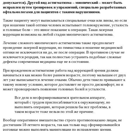
допускается). Другой вид астигматизма – миопический – может быть
исправлен путем тренировок и упражнений, специально разработанных
офтальмологами для пациентов с такими нарушениями.
Также пациенту могут выписываться специальные очки или линзы, но если
при ношении такой оптики человек испытывает головокружение, усталость
и головные боли – это явное показание к операции. Такая лазерная
коррекция возможна на любой стадии миопического астигматизма.
Лечение сложного миопического астигматизма также предполагает
проведение лазерной коррекции, но гимнастика и ношение медицинской
оптики не исключаются ни до, не после операции. В противном случае не
исключается рецидив, так как полностью устранить подобные сложные
дефекты современная медицина еще не в состоянии.
При врожденном астигматизме работа над коррекцией зрения должна
начинаться в как можно более раннем возрасте, поэтому малышам от двух
лет уже выписывается лечение очками. Обычно дети тяжело привыкают к
такому новому условию, которое доставляет не просто дискомфорт, но и
может провоцировать появление головных болей и усталости.
Все дело в несформировавшемся зрительном аппарате,
который с трудом приспосабливается к окружающему, но
выполнить операцию, которая решила бы все проблемы, в
таком возрасте тоже нельзя по этой же причине.
Вообще оперативное вмешательство строго противопоказано лицам, не
достигшим 18-летнего возраста, так как только над сформировавшейся
роговице можно выполнять манипуляции по исправлению зрения.