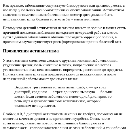
Как правило, заболевание сопутствует близорукость или дальнозоркость, а
кое-когда у больных возникают признаки обеих заболеваний. Астигматизм
является потомственным заболеванием и осмотр дитя должно быть
непременным, когда болезнь есть хотя бы у мамы или папы.
Потому что детский астигматизм негативно влияет на зрение и может стать
причиной появления амблиопии вследствие нехорошей работы клеток.
Дети с данным заболеванием обязаны проходить коррекцию зрения, в
противном случае существует риск формирования прочих болезней глаз.
Проявления астигматизма
У астигматизма симптомы схожие с другими глазными заболеваниями:
ухудшение зрения, боль и жжение в глазах, покраснение и быстрая
утомляемостью глаз, невозможность определить расстояние до предмета.
При астигматизме контуры предметов кажутся искаженными, а после
напряженной работы может двоиться в глазах.
Выделяют три степени астигматизма: слабую — до трех
диоптрий, среднюю — с трех до шести, высокую — больше
шести. Если степень заболевания менее одной диоптрии, то
речь идет о физиологическом астигматизме, который
человеком не ощущается.
Слабый, в 0, 5 диоптрий астигматизм лечения не требует, поскольку он не
влияет на качество зрения и не причиняет неудобств. Очень часто
астигматизм, симптомы которого напоминают близорукость и
дальнозоркость, сопровождается одним из этих заболеваний, а то и обоими