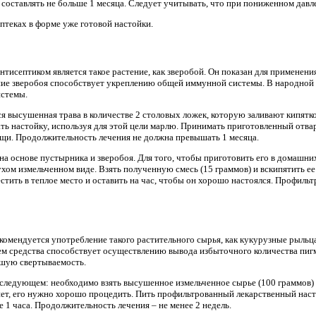
составлять не больше 1 месяца. Следует учитывать, что при пониженном дав
птеках в форме уже готовой настойки.
исептиком является такое растение, как зверобой. Он показан для применения
е зверобоя способствует укреплению общей иммунной системы. В народной 
истемы.
я высушенная трава в количестве 2 столовых ложек, которую заливают кипятко
ь настойку, используя для этой цели марлю. Принимать приготовленный отвар 
ищи. Продолжительность лечения не должна превышать 1 месяца.
на основе пустырника и зверобоя. Для того, чтобы приготовить его в домашни
ухом измельченном виде. Взять полученную смесь (15 граммов) и вскипятить ее 
стить в теплое место и оставить на час, чтобы он хорошо настоялся. Профил
комендуется употребление такого растительного сырья, как кукурузные рыльц
м средства способствует осуществлению вывода избыточного количества пигм
шую свертываемость.
 следующем: необходимо взять высушенное измельченное сырье (100 граммов) и
нет, его нужно хорошо процедить. Пить профильтрованный лекарственный насто
 1 часа. Продолжительность лечения – не менее 2 недель.