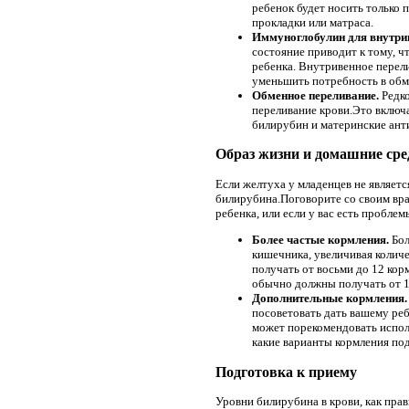
ребенок будет носить только 
прокладки или матраса.
Иммуноглобулин для внутрив
состояние приводит к тому, 
ребенка. Внутривенное перели
уменьшить потребность в обм
Обменное переливание.
Редк
переливание крови.Это включа
билирубин и материнские ант
Образ жизни и домашние сре
Если желтуха у младенцев не являет
билирубина.Поговорите со своим врач
ребенка, или если у вас есть пробл
Более частые кормления.
Бол
кишечника, увеличивая колич
получать от восьми до 12 кор
обычно должны получать от 1 
Дополнительные кормления
посоветовать дать вашему реб
может порекомендовать исполь
какие варианты кормления по
Подготовка к приему
Уровни билирубина в крови, как прав