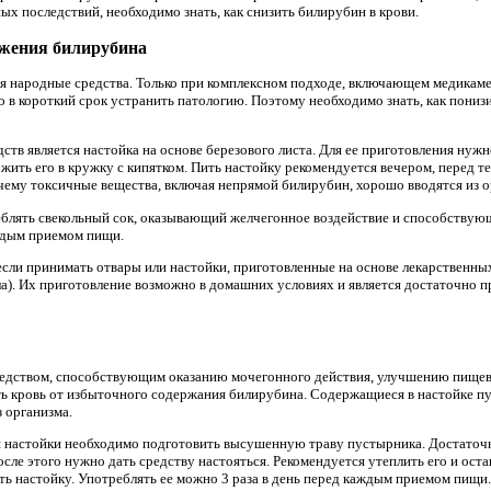
ых последствий, необходимо знать, как снизить билирубин в крови.
ижения билирубина
я народные средства. Только при комплексном подходе, включающем медикам
в короткий срок устранить патологию. Поэтому необходимо знать, как пониз
ств является настойка на основе березового листа. Для ее приготовления нуж
ожить его в кружку с кипятком. Пить настойку рекомендуется вечером, перед те
чему токсичные вещества, включая непрямой билирубин, хорошо вводятся из о
блять свекольный сок, оказывающий желчегонное воздействие и способствую
аждым приемом пищи.
сли принимать отвары или настойки, приготовленные на основе лекарственны
ула). Их приготовление возможно в домашних условиях и является достаточно 
едством, способствующим оказанию мочегонного действия, улучшению пищева
ть кровь от избыточного содержания билирубина. Содержащиеся в настойке п
 организма.
 настойки необходимо подготовить высушенную траву пустырника. Достаточно
После этого нужно дать средству настояться. Рекомендуется утеплить его и ост
ть настойку. Употреблять ее можно 3 раза в день перед каждым приемом пищи