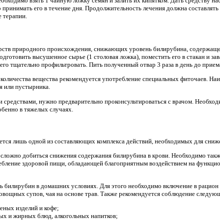
обходимо взять 1 чайную ложку семян и залить их кипятком. Дать средству на
 принимать его в течение дня. Продолжительность лечения должна составлять 
 терапии.
арств природного происхождения, снижающих уровень билирубина, содержащег
дготовить высушенное сырье (1 столовая ложка), поместить его в стакан и зав
его тщательно профильтровать. Пить полученный отвар 3 раза в день до прием
количества вещества рекомендуется употребление специальных фиточаев. Наи
я или пустырника.
 средствами, нужно предварительно проконсультироваться с врачом. Необход
обенно в тяжелых случаях.
ется лишь одной из составляющих комплекса действий, необходимых для сниж
сложно добиться снижения содержания билирубина в крови. Необходимо такж
ребление здоровой пищи, обладающей благоприятным воздействием на функцион
ь билирубин в домашних условиях. Для этого необходимо включение в рацион
 овощных супов, чая на основе трав. Также рекомендуется соблюдение следу
еных изделий и кофе;
ых и жирных блюд, алкогольных напитков;