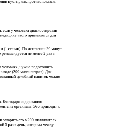
лении пустырник противопоказан.
, если у человека диагностирован
медицине часто применяется для
м (1 стакан). По истечении 20 минут
рекомендуется не менее 2 раз в
х условиях, нужно подготовить
в воде (200 миллилитров). Для
ьтрованный целебный напиток можно
а. Благодаря содержанию
ента из организма. Это приводит к
 заварить его в 200 миллилитрах
й 5 раз в день, интервал между