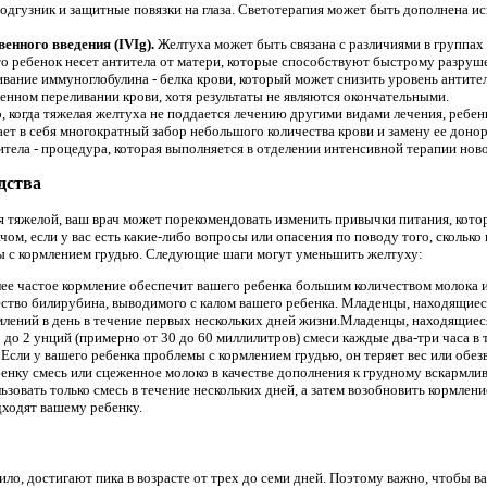
подгузник и защитные повязки на глаза. Светотерапия может быть дополнена 
енного введения (IVIg).
Желтуха может быть связана с различиями в группах 
что ребенок несет антитела от матери, которые способствуют быстрому разру
вание иммуноглобулина - белка крови, который может снизить уровень антите
енном переливании крови, хотя результаты не являются окончательными.
о, когда тяжелая желтуха не поддается лечению другими видами лечения, ребе
ет в себя многократный забор небольшого количества крови и замену ее доно
итела - процедура, которая выполняется в отделении интенсивной терапии но
дства
ся тяжелой, ваш врач может порекомендовать изменить привычки питания, кото
ом, если у вас есть какие-либо вопросы или опасения по поводу того, сколько
емы с кормлением грудью. Следующие шаги могут уменьшить желтуху:
ее частое кормление обеспечит вашего ребенка большим количеством молока 
ество билирубина, выводимого с калом вашего ребенка. Младенцы, находящие
млений в день в течение первых нескольких дней жизни.Младенцы, находящиес
до 2 унций (примерно от 30 до 60 миллилитров) смеси каждые два-три часа в 
.
Если у вашего ребенка проблемы с кормлением грудью, он теряет вес или обез
енку смесь или сцеженное молоко в качестве дополнения к грудному вскармли
зовать только смесь в течение нескольких дней, а затем возобновить кормлени
дходят вашему ребенку.
ило, достигают пика в возрасте от трех до семи дней. Поэтому важно, чтобы в