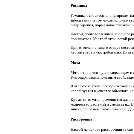
Ромашка
Ромашка относится к популярным на
заболевании, в том числе использу
пищеварения, нормальное функциони
Настой, приготовленный на основе р
повышаться. Употреблять настой реко
Приготовление такого отвара состоит
настой готов к употреблению. Пить ег
Мята
Мята относится к успокаивающим и 
Благодаря своим полезным свойствам
Для самостоятельного приготовления 
используется в качестве обычного ча
Кроме того, мята применяется для р
количество растений и смешать их. В
минут, после чего тщательно процеди
Расторопша
Настой на основе расторопши также 