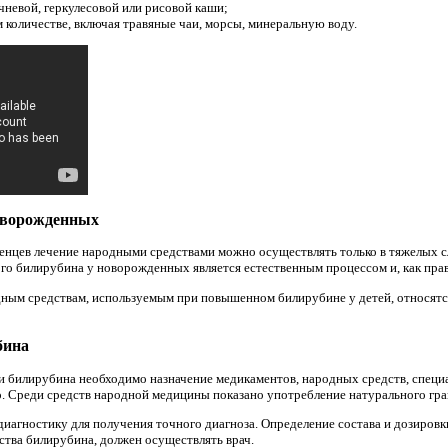
чневой, геркулесовой или рисовой каши;
 количестве, включая травяные чаи, морсы, минеральную воду.
оворожденных
цев лечение народными средствами можно осуществлять только в тяжелых слу
о билирубина у новорожденных является естественным процессом и, как прав
ным средствам, используемым при повышенном билирубине у детей, относятс
бина
и билирубина необходимо назначение медикаментов, народных средств, специ
. Среди средств народной медицины показано употребление натурального гра
иагностику для получения точного диагноза. Определение состава и дозиров
тва билирубина, должен осуществлять врач.