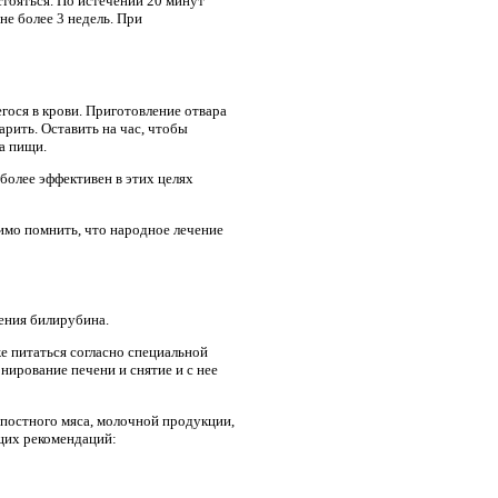
стояться. По истечении 20 минут
не более 3 недель. При
ося в крови. Приготовление отвара
арить. Оставить на час, чтобы
а пищи.
более эффективен в этих целях
имо помнить, что народное лечение
ения билирубина.
е питаться согласно специальной
ирование печени и снятие и с нее
 постного мяса, молочной продукции,
ющих рекомендаций: