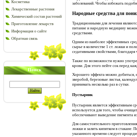
Косметика
заболеваний. Чтобы избежать подобн
Лекарственные растения
Народные средства для пон
Химический состав растений
Традиционными для лечения являютс
Приготовление лекарств
питание и народную медицину можно 
Информация о сайте
средствами.
Обратная связь
Одним из наиболее эффективных сред
сырье в количестве 1 ст. ложки и пол
седативными свойствами, благодаря 
Также по возможности нужно употре
крови. Для этого пейте сок перед к
Поиск
Хорошего эффекта можно добиться, е
зверобой, березовые листья, календ
принимать несколько раз в сутки.
Пустырник
Пустырник является эффективным ср
используется для того, чтобы очища
обеспечивают выведение пигмента из
Для самостоятельного приготовления
ложки и залить кипятком в стакане. 
указанного времени следует процеди