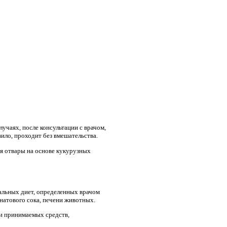
чаях, после консультации с врачом,
ило, проходит без вмешательства.
я отвары на основе кукурузных
альных диет, определенных врачом
натового сока, печени животных.
ки принимаемых средств,