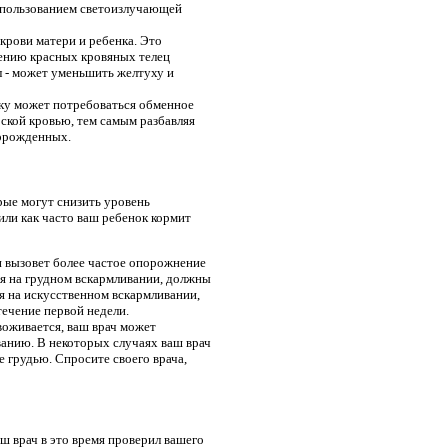
использованием светоизлучающей
крови матери и ребенка. Это
шению красных кровяных телец
л - может уменьшить желтуху и
нку может потребоваться обменное
рской кровью, тем самым разбавляя
ворожденных.
рые могут снизить уровень
 или как часто ваш ребенок кормит
и вызовет более частое опорожнение
ся на грудном вскармливании, должны
я на искусственном вскармливании,
течение первой недели.
воживается, ваш врач может
ванию. В некоторых случаях ваш врач
е грудью. Спросите своего врача,
аш врач в это время проверил вашего