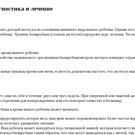
гностика и лечение
иагноз детской желтухи на основании внешнего вида вашего ребенка. Однако п
ребенка. Уровень билирубина (степень желтухи) определит курс лечения. Тест
 крови вашего ребенка
ойства, называемого чрескожным билирубинометром, которое измеряет отраж
льные анализы крови или мочи, если есть доказательства того, что желтуха в
ет сама по себе в течение двух или трех недель. При умеренной или тяжелой 
в отделении для новорожденных или его повторно поместят в больницу.
бина в крови вашего ребенка может включать:
предотвратить потерю веса, ваш врач может порекомендовать более частое ко
ок получает адекватное питание.
.
Ваш ребенок может находиться под специальной лампой, которая излучает све
олекул билирубина таким образом, что они могут выводиться как с мочой, так 