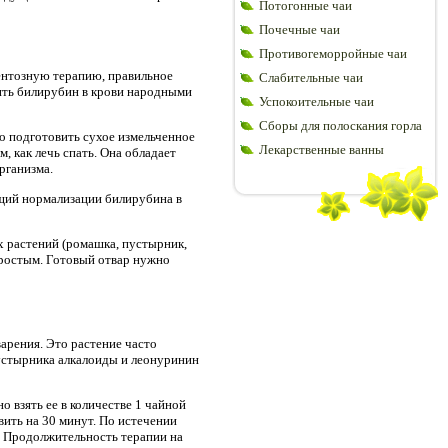
Потогонные чаи
Почечные чаи
Противогеморройные чаи
ентозную терапию, правильное
Слабительные чаи
ить билирубин в крови народными
Успокоительные чаи
Сборы для полоскания горла
но подготовить сухое измельченное
Лекарственные ванны
м, как лечь спать. Она обладает
рганизма.
щий нормализации билирубина в
х растений (ромашка, пустырник,
простым. Готовый отвар нужно
рения. Это растение часто
устырника алкалоиды и леонуринин
 взять ее в количестве 1 чайной
авить на 30 минут. По истечении
. Продолжительность терапии на