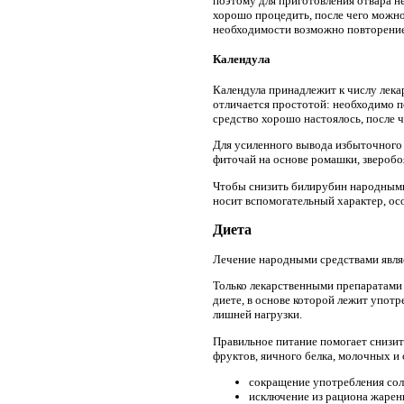
поэтому для приготовления отвара не
хорошо процедить, после чего можно
необходимости возможно повторение
Календула
Календула принадлежит к числу лек
отличается простотой: необходимо по
средство хорошо настоялось, после ч
Для усиленного вывода избыточного 
фиточай на основе ромашки, зверобо
Чтобы снизить билирубин народными
носит вспомогательный характер, ос
Диета
Лечение народными средствами явля
Только лекарственными препаратами 
диете, в основе которой лежит упот
лишней нагрузки.
Правильное питание помогает снизит
фруктов, яичного белка, молочных и
сокращение употребления сол
исключение из рациона жарен