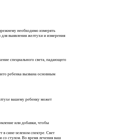
о-прежнему необходимо измерять
ы для выявления желтухи и измерения
ение специального света, падающего
ашего ребенка вызвана основным
желтухе вашему ребенку может
рмление или добавки, чтобы
т в сине-зеленом спектре. Свет
и со стулом. Во время лечения ваш