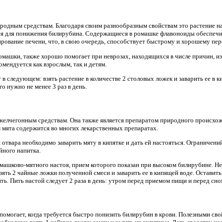
родным средствам. Благодаря своим разнообразным свойствам это растение 
ется для понижения билирубина. Содержащиеся в ромашке флавоноиды обеспеч
рование печени, что, в свою очередь, способствует быстрому и хорошему пе
омашки, также хорошо помогает при неврозах, находящихся в числе причин, и
мендуется как взрослым, так и детям.
 в следующем: взять растение в количестве 2 столовых ложек и заварить ее в к
о нужно не менее 3 раз в день.
желчегонным средствам. Она также является препаратом природного происхо
 мята содержится во многих лекарственных препаратах.
отвара необходимо заварить мяту в кипятке и дать ей настояться. Ограничений
йного напитка.
омашково-мятного настоя, прием которого показан при высоком билирубине. Н
зять 2 чайные ложки полученной смеси и заварить ее в кипящей воде. Оставить
ть. Пить настой следует 2 раза в день: утром перед приемом пищи и перед сно
помогает, когда требуется быстро понизить билирубин в крови. Полезными сво