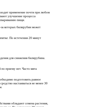
находит применение почти при любом
ивают улучшение процесса
ревариванию пищи.
з-за которых билирубин может
ипятке. По истечении 20 минут
ждения для снижения билирубина.
 по приему нет. Часто мята
еобходимо подготовить равное
 средство настаиваться не менее 30
м.
йствами обладают семена растения,