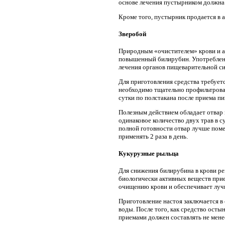
основе лечения пустырником должна 
Кроме того, пустырник продается в а
Зверобой
Природным «очистителем» крови и ант
повышенный билирубин. Употреблени
лечения органов пищеварительной с
Для приготовления средства требуетс
необходимо тщательно профильтроват
сутки по полстакана после приема п
Полезным действием обладает отвар 
одинаковое количество двух трав в с
полной готовности отвар лучше поме
применять 2 раза в день.
Кукурузные рыльца
Для снижения билирубина в крови ре
биологически активных веществ прие
очищению крови и обеспечивает луч
Приготовление настоя заключается в
воды. После того, как средство осты
приемами должен составлять не менее