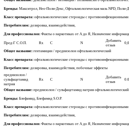
Бренды:
Макситрол, Нео-Поли-Декс, Офтальмологическая мазь NPD, Поли-Д
Класс препарата:
офтальмологические стероиды с противоинфекционными
Потребителям:
дозировка, взаимодействия,
Для профессионалов:
Факты о наркотиках от А до Я, Назначение информац
Добавить
Пред-Г С.О.П.
Rx
C
N
0,
отзыв
Общее название:
гентамицин / преднизолон офтальмологический
Класс препарата:
офтальмологические стероиды с противоинфекционными
Потребителям:
дозировка, взаимодействия, побочные эффекты
преднизолон /
Добавить
сульфацетамид
Rx
C
N
0.
отзыв
натрия
Общее название:
преднизолон / сульфацетамид натрия офтальмологический
Бренды:
Блефамид, Блефамид S.O.P.
Класс препарата:
офтальмологические стероиды с противоинфекционными
Потребителям:
дозировка, взаимодействия,
Для профессионалов:
Факты о наркотиках от А до Я, Назначение информац