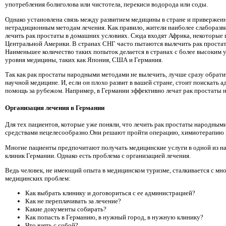
употребления болиголова или чистотела, перекиси водорода или соды.
Однако установлена ​​связь между развитием медицины в стране и привержен
нетрадиционным методам лечения. Как правило, жители наиболее слабораз
лечить рак простаты в домашних условиях. Сюда входят Африка, некоторые 
Центральной Америки. В странах СНГ часто пытаются вылечить рак проста
Наименьшее количество таких попыток делается в странах с более высоким 
уровня медицины, таких как Япония, США и Германия.
Так как рак простаты народными методами не вылечить, лучше сразу обрати
научной медицине. И, если он плохо развит в вашей стране, стоит поискать
помощь за рубежом. Например, в Германии эффективно лечат рак простаты н
Организация лечения в Германии
Для тех пациентов, которые уже поняли, что лечить рак простаты народным
средствами нецелесообразно.Они решают пройти операцию, химиотерапию 
Многие пациенты предпочитают получать медицинские услуги в одной из н
клиник Германии. Однако есть проблема с организацией лечения.
Ведь человек, не имеющий опыта в медицинском туризме, сталкивается с мн
медицинских проблем:
Как выбрать клинику и договориться с ее администрацией?
Как не переплачивать за лечение?
Какие документы собирать?
Как попасть в Германию, в нужный город, в нужную клинику?
Что взять с собой?