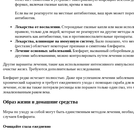
формах, включая глазные капли, кремы и мази.
Если вы не реагируете на местные антибиотики, ваш врач может пор
антибиотик.
Лекарства от воспаления.
Стероидные глазные капли или мази исполь
правило, только для людей, которые не реагируют на другие методы 
назначить как антибиотики, так и противовоспалительные препараты.
Лекарства, влияющие на иммунную систему.
Было показано, что м
(рестазис) облегчает некоторые признаки и симптомы блефарита.
Лечение основных заболеваний.
Блефарит, вызванный себорейным д
другими заболеваниями, можно контролировать путем лечения основн
Другие варианты лечения, такие как использование интенсивного импульсного
очистке желез. Требуются дополнительные исследования.
Блефарит редко исчезает полностью. Даже при успешном лечении заболевани
хронический характер и требует ежедневного ухода с помощью скраба для ве
лечение, если вы также потеряли ресницы или поражен только один глаз, это
локализованным раком века.
Образ жизни и домашние средства
Меры по уходу за собой могут быть единственным методом лечения, необх
случаев блефарита.
Очищайте глаза ежедневно