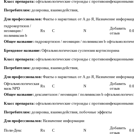
Класс препарата:
офтальмологические стероиды с противоинфекционными
Потребителям:
дозировка, взаимодействия,
Для профессионалов:
Факты о наркотиках от А до Я, Назначение информац
гидрокортизон /
Добавить
неомицин /
Rx
C
N
0.
отзыв
полимиксин b
Общее название:
гидрокортизон / неомицин / полимиксин b офтальмологич
Брендовое название:
Офтальмологическая суспензия кортиспорина
Класс препарата:
офтальмологические стероиды с противоинфекционными
Потребителям:
дозировка, взаимодействия,
Для профессионалов:
Факты о наркотиках от А до Я, Назначение информац
Офтальмологическая
Добавить
Rx
C
N
0.
мазь NPD
отзыв
Общее название:
дексаметазон / неомицин / полимиксин b офтальмологиче
Класс препарата:
офтальмологические стероиды с противоинфекционными
Потребителям:
дозировка, взаимодействия, побочные эффекты
Для профессионалов:
Назначение информации
Добавить
Поли-Декс
Rx
C
N
0.
отзыв