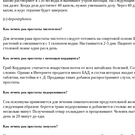
каплю растворяют в 150 мл воды и выпивают утром натощак. На следующий 
так далее. Когда доза достигнет 40 капель, нужно уменьшить дозу. Через 40 
капли, и курс терапии будет завершен.
(c) depositphotos
Как лечить рак простаты чистотелом?
Для лечения рака простаты чистотел следует готовить на спиртовой основе.
растений и смешивается с 1 галлоном водки. Настаивается 2-3 дня. Пациент 
столовой ложке один раз в день.
Как лечить рак простаты с помощью кордицепса?
Гриб Кордицепс считается лекарством почти от всех китайских болезней. Со
сложно. Однако в Интернете продается много БАД, в состав которых входит 
таблетки, настойки и т. Д. Продавцы таких добавок распространяют слухи, ч
простаты.
Как лечить рак простаты подорожником?
Сок псиллиума применяется для лечения онкопатологии предстательной желе
следующим образом: берется трава подорожника и добавляется столько же в
несколько минут. Полученный отвар охлаждают и процеживают. Человек пьет
день за 20 минут до еды.
Как лечить рак простаты лопухом?