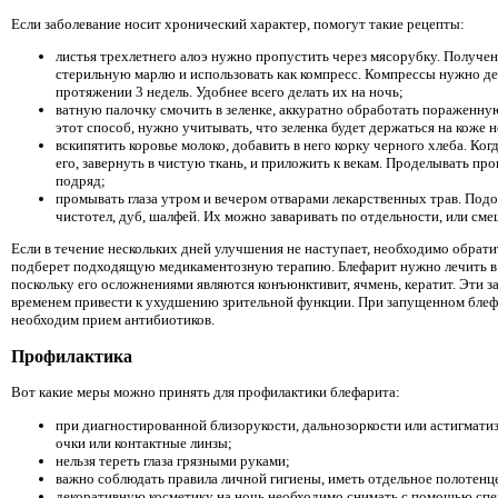
Если заболевание носит хронический характер, помогут такие рецепты:
листья трехлетнего алоэ нужно пропустить через мясорубку. Получен
стерильную марлю и использовать как компресс. Компрессы нужно де
протяжении 3 недель. Удобнее всего делать их на ночь;
ватную палочку смочить в зеленке, аккуратно обработать пораженну
этот способ, нужно учитывать, что зеленка будет держаться на коже н
вскипятить коровье молоко, добавить в него корку черного хлеба. Ког
его, завернуть в чистую ткань, и приложить к векам. Проделывать пр
подряд;
промывать глаза утром и вечером отварами лекарственных трав. Подо
чистотел, дуб, шалфей. Их можно заваривать по отдельности, или см
Если в течение нескольких дней улучшения не наступает, необходимо обрати
подберет подходящую медикаментозную терапию. Блефарит нужно лечить в 
поскольку его осложнениями являются конъюнктивит, ячмень, кератит. Эти з
временем привести к ухудшению зрительной функции. При запущенном блеф
необходим прием антибиотиков.
Профилактика
Вот какие меры можно принять для профилактики блефарита:
при диагностированной близорукости, дальнозоркости или астигмати
очки или контактные линзы;
нельзя тереть глаза грязными руками;
важно соблюдать правила личной гигиены, иметь отдельное полотенце
декоративную косметику на ночь необходимо снимать с помощью спе