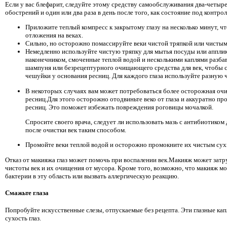
Если у вас блефарит, следуйте этому средству самообслуживания два-четыре 
обострений и один или два раза в день после того, как состояние под контро
Приложите теплый компресс к закрытому глазу на несколько минут, 
отложения на веках.
Сильно, но осторожно помассируйте веки чистой тряпкой или чистым
Немедленно используйте чистую тряпку для мытья посуды или аппли
наконечником, смоченные теплой водой и несколькими каплями разба
шампуня или безрецептурного очищающего средства для век, чтобы
чешуйки у основания ресниц. Для каждого глаза используйте разную 
В некоторых случаях вам может потребоваться более осторожная очис
ресниц.Для этого осторожно отодвиньте веко от глаза и аккуратно пр
ресниц. Это поможет избежать повреждения роговицы мочалкой.
Спросите своего врача, следует ли использовать мазь с антибиотиком
после очистки век таким способом.
Промойте веки теплой водой и осторожно промокните их чистым сух
Отказ от макияжа глаз может помочь при воспалении век.Макияж может зат
чистоты век и их очищения от мусора. Кроме того, возможно, что макияж м
бактерии в эту область или вызвать аллергическую реакцию.
Смажьте глаза
Попробуйте искусственные слезы, отпускаемые без рецепта. Эти глазные ка
сухость глаз.