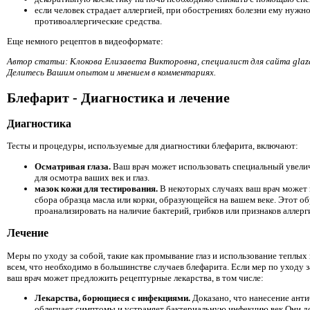
если человек страдает аллергией, при обострениях болезни ему нужн
противоаллергические средства.
Еще немного рецептов в видеоформате:
Автор статьи: Клокова Елизавета Викторовна, специалист для сайта glaza
Делитесь Вашим опытом и мнением в комментариях.
Блефарит - Диагностика и лечение
Диагностика
Тесты и процедуры, используемые для диагностики блефарита, включают:
Осматривая глаза.
Ваш врач может использовать специальный увел
для осмотра ваших век и глаз.
мазок кожи для тестирования.
В некоторых случаях ваш врач может 
сбора образца масла или корки, образующейся на вашем веке. Этот о
проанализировать на наличие бактерий, грибков или признаков аллерг
Лечение
Меры по уходу за собой, такие как промывание глаз и использование теплых
всем, что необходимо в большинстве случаев блефарита. Если мер по уходу 
ваш врач может предложить рецептурные лекарства, в том числе:
Лекарства, борющиеся с инфекциями.
Доказано, что нанесение анти
облегчает симптомы и устраняет бактериальную инфекцию век.Они д