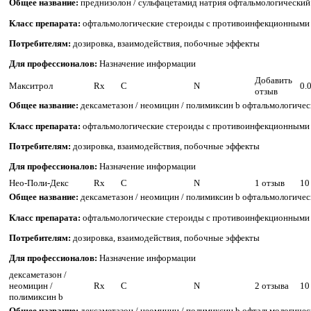
Общее название:
преднизолон / сульфацетамид натрия офтальмологический
Класс препарата:
офтальмологические стероиды с противоинфекционными
Потребителям:
дозировка, взаимодействия, побочные эффекты
Для профессионалов:
Назначение информации
Добавить
Макситрол
Rx
C
N
0.
отзыв
Общее название:
дексаметазон / неомицин / полимиксин b офтальмологиче
Класс препарата:
офтальмологические стероиды с противоинфекционными
Потребителям:
дозировка, взаимодействия, побочные эффекты
Для профессионалов:
Назначение информации
Нео-Поли-Декс
Rx
C
N
1 отзыв
10
Общее название:
дексаметазон / неомицин / полимиксин b офтальмологиче
Класс препарата:
офтальмологические стероиды с противоинфекционными
Потребителям:
дозировка, взаимодействия, побочные эффекты
Для профессионалов:
Назначение информации
дексаметазон /
неомицин /
Rx
C
N
2 отзыва
10
полимиксин b
Общее название:
дексаметазон / неомицин / полимиксин b офтальмологиче