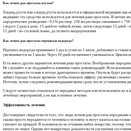
Как лечить рак простаты ртутью?
Хлорид ртути или хлорид ртути используется в официальной медицине как 
медицине это средство используется для лечения рака простаты. В аптеке м
хирургическое разведение - 0,1% раствор. 250 мл раствора смешивают с 750
следует 2 раза в день: 15 дней по чайной ложке, затем следующие 15 дней - 
15 дней - по столовой ложке, до полного выздоровления.
Как лечить рак простаты перекисью водорода?
Перекись водорода принимают 1 раз в сутки по 1 капле, добавляют в стакан
увеличивается на 1 каплю. Через 10 дней он начинает уменьшаться. Циклов м
Есть много других вариантов лечения рака простаты. Воображение народны
Не слушайте и не поддавайтесь влиянию таких рекомендаций. Использован
может привести только к потере драгоценного времени. Опухоль будет распр
займет гораздо больше времени, чтобы показать эффект, увеличивая сложност
Поэтому лучше следовать рекомендациям врача сразу после установления ди
Следует полностью отказаться от народных методов или использовать их в 
лечебных мероприятий, а не как основное лечение.
Эффективность лечения
Достоверных свидетельств того, что люди лечили рак простаты народными м
сказки просто передаются от человека к человеку и могут казаться настольк
считают их правдой. В основном из-за отчаяния найти лекарство, потому что
ничего не знают. Однако нет конкретных доказательств улучшения состояния