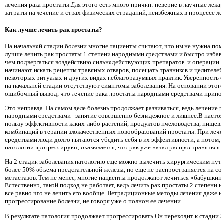
лечения рака простаты.Для этого есть много причин: неверие в научные лек
затраты на лечение и страх физических страданий, неизбежных в процессе л
Как лучше лечить рак простаты?
На начальной стадии болезни многие пациенты считают, что им не нужна по
лучше лечить рак простаты 1 степени народными средствами и быстро избавл
чем подвергаться воздействию сильнодействующих препаратов. и операции.
начинают искать рецепты травяных отваров, посещать травников и целителей
некоторых ритуалах и других видах неблагоразумных практик. Уверенность 
на начальной стадии отсутствуют симптомы заболевания. На основании это
ошибочный вывод, что лечение рака простаты народными средствами прино
Это неправда. На самом деле болезнь продолжает развиваться, ведь лечение 
народными средствами - занятие совершенно безнадежное и лишнее.В насто
пользу эффективности каких-либо растений, продуктов пчеловодства, пищев
комбинаций в терапии злокачественных новообразований простаты. При ле
средствами люди долго пытаются убедить себя в их эффективности, а потом,
патологии прогрессируют, оказывается, что рак уже начал распространяться 
На 2 стадии заболевания патологию еще можно вылечить хирургическим пу
более 50% объема предстательной железы, но еще не распространяется на со
метастазов. Тем не менее, многие пациенты продолжают лечиться «бабушки
Естественно, такой подход не работает, ведь лечить рак простаты 2 степени
все равно что не лечить его вообще. Нетрадиционные методы лечения даже
прогрессирование болезни, не говоря уже о полном ее лечении.
В результате патология продолжает прогрессировать.Он переходит к стадии 