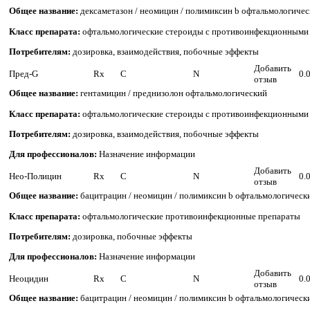
Общее название:
дексаметазон / неомицин / полимиксин b офтальмологиче
Класс препарата:
офтальмологические стероиды с противоинфекционными
Потребителям:
дозировка, взаимодействия, побочные эффекты
Добавить
Пред-G
Rx
C
N
0.
отзыв
Общее название:
гентамицин / преднизолон офтальмологический
Класс препарата:
офтальмологические стероиды с противоинфекционными
Потребителям:
дозировка, взаимодействия, побочные эффекты
Для профессионалов:
Назначение информации
Добавить
Нео-Полицин
Rx
C
N
0.
отзыв
Общее название:
бацитрацин / неомицин / полимиксин b офтальмологическ
Класс препарата:
офтальмологические противоинфекционные препараты
Потребителям:
дозировка, побочные эффекты
Для профессионалов:
Назначение информации
Добавить
Неоцидин
Rx
C
N
0.
отзыв
Общее название:
бацитрацин / неомицин / полимиксин b офтальмологическ