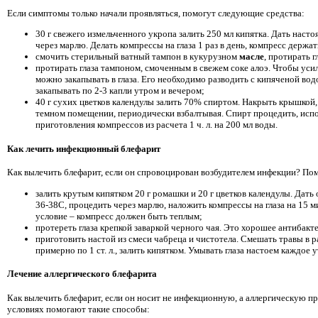
Если симптомы только начали проявляться, помогут следующие средства:
30 г свежего измельченного укропа залить 250 мл кипятка. Дать насто
через марлю. Делать компрессы на глаза 1 раз в день, компресс держат
смочить стерильный ватный тампон в кукурузном
масле
, протирать г
протирать глаза тампоном, смоченным в свежем соке алоэ. Чтобы усил
можно закапывать в глаза. Его необходимо разводить с кипяченой во
закапывать по 2-3 капли утром и вечером;
40 г сухих цветков календулы залить 70% спиртом. Накрыть крышкой, 
темном помещении, периодически взбалтывая. Спирт процедить, испо
приготовления компрессов из расчета 1 ч. л. на 200 мл воды.
Как лечить инфекционный блефарит
Как вылечить блефарит, если он спровоцирован возбудителем инфекции? Пом
залить крутым кипятком 20 г ромашки и 20 г цветков календулы. Дать
36-38С, процедить через марлю, наложить компрессы на глаза на 15 м
условие – компресс должен быть теплым;
протереть глаза крепкой заваркой черного чая. Это хорошее антибакт
приготовить настой из смеси чабреца и чистотела. Смешать травы в р
примерно по 1 ст. л., залить кипятком. Умывать глаза настоем каждое у
Лечение аллергического блефарита
Как вылечить блефарит, если он носит не инфекционную, а аллергическую 
условиях помогают такие способы: