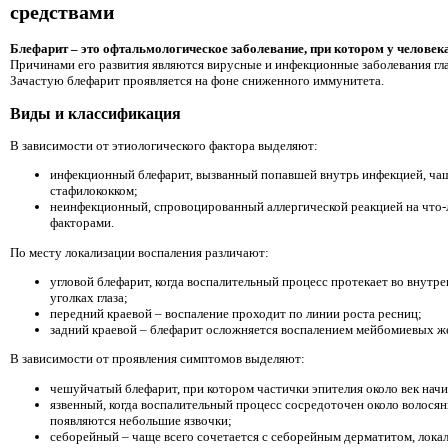
средствами
Блефарит – это офтальмологическое заболевание, при котором у человек
Причинами его развития являются вирусные и инфекционные заболевания гла
Зачастую блефарит проявляется на фоне сниженного иммунитета.
Виды и классификация
В зависимости от этиологического фактора выделяют:
инфекционный блефарит, вызванный попавшей внутрь инфекцией, чащ
стафилококком;
неинфекционный, спровоцированный аллергической реакцией на что-
факторами.
По месту локализации воспаления различают:
угловой блефарит, когда воспалительный процесс протекает во внут
уголках глаза;
передний краевой – воспаление проходит по линии роста ресниц;
задний краевой – блефарит осложняется воспалением мейбомиевых же
В зависимости от проявления симптомов выделяют:
чешуйчатый блефарит, при котором частички эпителия около век начи
язвенный, когда воспалительный процесс сосредоточен около волосяны
появляются небольшие язвочки;
себорейный – чаще всего сочетается с себорейным дерматитом, лок