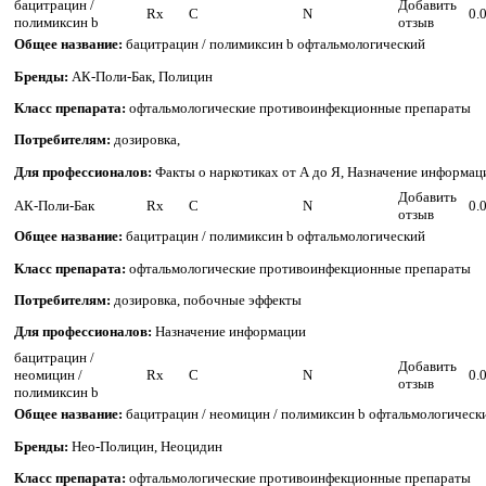
бацитрацин /
Добавить
Rx
C
N
0.
полимиксин b
отзыв
Общее название:
бацитрацин / полимиксин b офтальмологический
Бренды:
АК-Поли-Бак, Полицин
Класс препарата:
офтальмологические противоинфекционные препараты
Потребителям:
дозировка,
Для профессионалов:
Факты о наркотиках от А до Я, Назначение информац
Добавить
АК-Поли-Бак
Rx
C
N
0.
отзыв
Общее название:
бацитрацин / полимиксин b офтальмологический
Класс препарата:
офтальмологические противоинфекционные препараты
Потребителям:
дозировка, побочные эффекты
Для профессионалов:
Назначение информации
бацитрацин /
Добавить
неомицин /
Rx
C
N
0.
отзыв
полимиксин b
Общее название:
бацитрацин / неомицин / полимиксин b офтальмологическ
Бренды:
Нео-Полицин, Неоцидин
Класс препарата:
офтальмологические противоинфекционные препараты