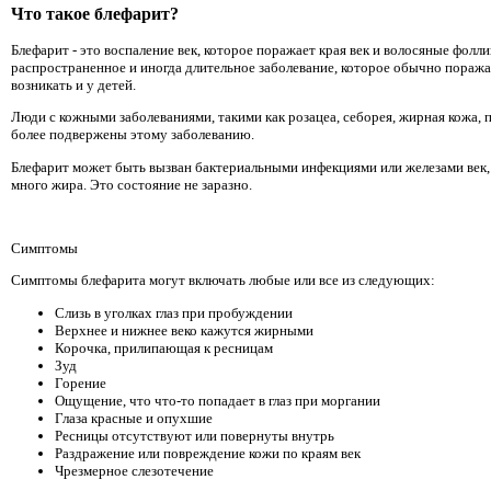
Что такое блефарит?
Блефарит - это воспаление век, которое поражает края век и волосяные фолли
распространенное и иногда длительное заболевание, которое обычно поража
возникать и у детей.
Люди с кожными заболеваниями, такими как розацеа, себорея, жирная кожа, п
более подвержены этому заболеванию.
Блефарит может быть вызван бактериальными инфекциями или железами век
много жира. Это состояние не заразно.
Симптомы
Симптомы блефарита могут включать любые или все из следующих:
Слизь в уголках глаз при пробуждении
Верхнее и нижнее веко кажутся жирными
Корочка, прилипающая к ресницам
Зуд
Горение
Ощущение, что что-то попадает в глаз при моргании
Глаза красные и опухшие
Ресницы отсутствуют или повернуты внутрь
Раздражение или повреждение кожи по краям век
Чрезмерное слезотечение