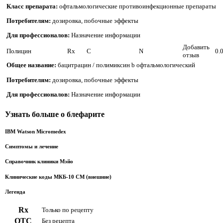
Класс препарата:
офтальмологические противоинфекционные препараты
Потребителям:
дозировка, побочные эффекты
Для профессионалов:
Назначение информации
Добавить
Полицин
Rx
C
N
0.
отзыв
Общее название:
бацитрацин / полимиксин b офтальмологический
Потребителям:
дозировка, побочные эффекты
Для профессионалов:
Назначение информации
Узнать больше о блефарите
IBM Watson Micromedex
Симптомы и лечение
Справочник клиники Мэйо
Клинические коды МКБ-10 CM (внешние)
Легенда
Rx
Только по рецепту
ОТС
Без рецепта