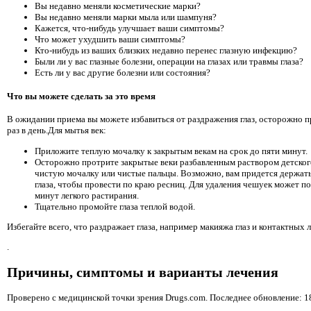
Вы недавно меняли косметические марки?
Вы недавно меняли марки мыла или шампуня?
Кажется, что-нибудь улучшает ваши симптомы?
Что может ухудшить ваши симптомы?
Кто-нибудь из ваших близких недавно перенес глазную инфекцию?
Были ли у вас глазные болезни, операции на глазах или травмы глаза?
Есть ли у вас другие болезни или состояния?
Что вы можете сделать за это время
В ожидании приема вы можете избавиться от раздражения глаз, осторожно п
раз в день.Для мытья век:
Приложите теплую мочалку к закрытым векам на срок до пяти минут.
Осторожно протрите закрытые веки разбавленным раствором детског
чистую мочалку или чистые пальцы. Возможно, вам придется держат
глаза, чтобы провести по краю ресниц. Для удаления чешуек может п
минут легкого растирания.
Тщательно промойте глаза теплой водой.
Избегайте всего, что раздражает глаза, например макияжа глаз и контактных л
.
Причины, симптомы и варианты лечения
Проверено с медицинской точки зрения Drugs.com. Последнее обновление: 18