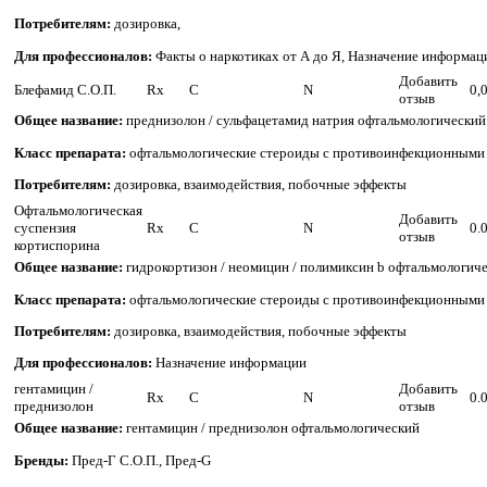
Потребителям:
дозировка,
Для профессионалов:
Факты о наркотиках от А до Я, Назначение информац
Добавить
Блефамид С.О.П.
Rx
C
N
0,
отзыв
Общее название:
преднизолон / сульфацетамид натрия офтальмологический
Класс препарата:
офтальмологические стероиды с противоинфекционными
Потребителям:
дозировка, взаимодействия, побочные эффекты
Офтальмологическая
Добавить
суспензия
Rx
C
N
0.
отзыв
кортиспорина
Общее название:
гидрокортизон / неомицин / полимиксин b офтальмологич
Класс препарата:
офтальмологические стероиды с противоинфекционными
Потребителям:
дозировка, взаимодействия, побочные эффекты
Для профессионалов:
Назначение информации
гентамицин /
Добавить
Rx
C
N
0.
преднизолон
отзыв
Общее название:
гентамицин / преднизолон офтальмологический
Бренды:
Пред-Г С.О.П., Пред-G