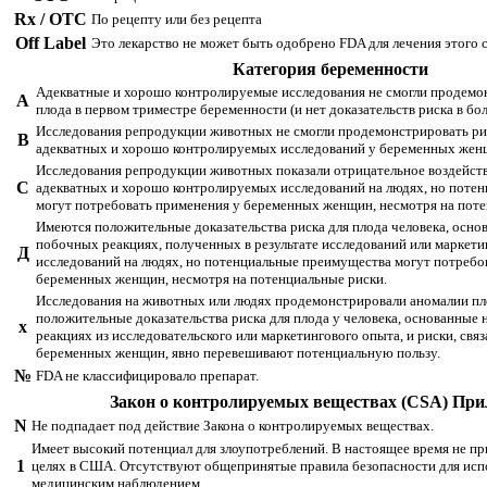
Rx / OTC
По рецепту или без рецепта
Off Label
Это лекарство не может быть одобрено FDA для лечения этого 
Категория беременности
Адекватные и хорошо контролируемые исследования не смогли продемон
А
плода в первом триместре беременности (и нет доказательств риска в бо
Исследования репродукции животных не смогли продемонстрировать риск
B
адекватных и хорошо контролируемых исследований у беременных жен
Исследования репродукции животных показали отрицательное воздействи
С
адекватных и хорошо контролируемых исследований на людях, но поте
могут потребовать применения у беременных женщин, несмотря на поте
Имеются положительные доказательства риска для плода человека, осно
побочных реакциях, полученных в результате исследований или маркети
Д
исследований на людях, но потенциальные преимущества могут потребо
беременных женщин, несмотря на потенциальные риски.
Исследования на животных или людях продемонстрировали аномалии плод
положительные доказательства риска для плода у человека, основанные
х
реакциях из исследовательского или маркетингового опыта, и риски, свя
беременных женщин, явно перевешивают потенциальную пользу.
№
FDA не классифицировало препарат.
Закон о контролируемых веществах (CSA) Пр
N
Не подпадает под действие Закона о контролируемых веществах.
Имеет высокий потенциал для злоупотреблений. В настоящее время не п
1
целях в США. Отсутствуют общепринятые правила безопасности для исп
медицинским наблюдением.