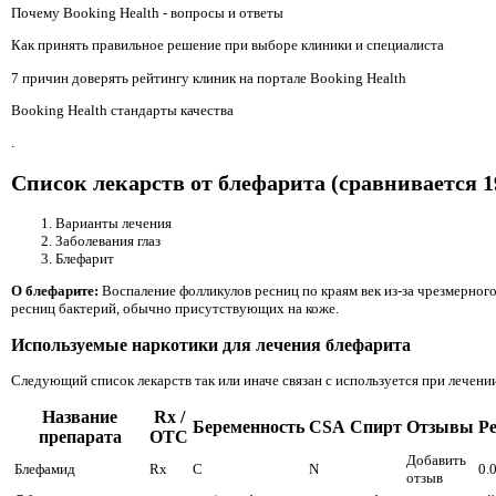
Почему Booking Health - вопросы и ответы
Как принять правильное решение при выборе клиники и специалиста
7 причин доверять рейтингу клиник на портале Booking Health
Booking Health стандарты качества
.
Список лекарств от блефарита (сравнивается 1
Варианты лечения
Заболевания глаз
Блефарит
О блефарите:
Воспаление фолликулов ресниц по краям век из-за чрезмерного
ресниц бактерий, обычно присутствующих на коже.
Используемые наркотики для лечения блефарита
Следующий список лекарств так или иначе связан с используется при лечении
Название
Rx /
Беременность
CSA
Спирт
Отзывы
Р
препарата
OTC
Добавить
Блефамид
Rx
C
N
0.
отзыв