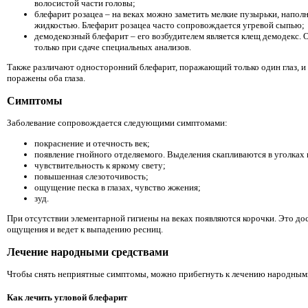
волосистой части головы;
блефарит розацеа – на веках можно заметить мелкие пузырьки, напо
жидкостью. Блефарит розацеа часто сопровождается угревой сыпью;
демодекозный блефарит – его возбудителем является клещ демодекс.
только при сдаче специальных анализов.
Также различают односторонний блефарит, поражающий только один глаз, и 
поражены оба глаза.
Симптомы
Заболевание сопровождается следующими симптомами:
покраснение и отечность век;
появление гнойного отделяемого. Выделения скапливаются в уголках 
чувствительность к яркому свету;
повышенная слезоточивость;
ощущение песка в глазах, чувство жжения;
зуд.
При отсутствии элементарной гигиены на веках появляются корочки. Это д
ощущения и ведет к выпадению ресниц.
Лечение народными средствами
Чтобы снять неприятные симптомы, можно прибегнуть к лечению народным
Как лечить угловой блефарит