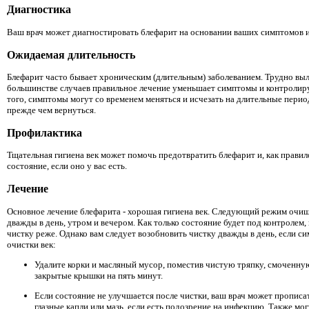
Диагностика
Ваш врач может диагностировать блефарит на основании ваших симптомов и
Ожидаемая длительность
Блефарит часто бывает хроническим (длительным) заболеванием. Трудно выл
большинстве случаев правильное лечение уменьшает симптомы и контролир
того, симптомы могут со временем меняться и исчезать на длительные перио
прежде чем вернуться.
Профилактика
Тщательная гигиена век может помочь предотвратить блефарит и, как правил
состояние, если оно у вас есть.
Лечение
Основное лечение блефарита - хорошая гигиена век. Следующий режим очи
дважды в день, утром и вечером. Как только состояние будет под контролем,
чистку реже. Однако вам следует возобновить чистку дважды в день, если с
очистки век:
Удалите корки и масляный мусор, поместив чистую тряпку, смоченную
закрытые крышки на пять минут.
Если состояние не улучшается после чистки, ваш врач может прописа
глазные капли или мазь, если есть подозрение на инфекцию. Также мог