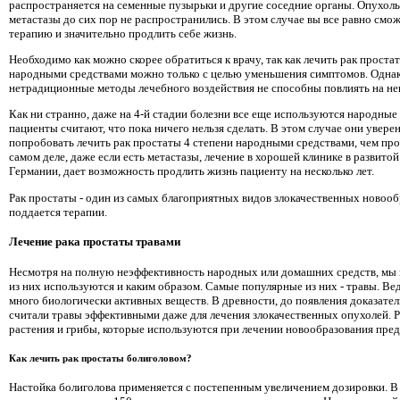
распространяется на семенные пузырьки и другие соседние органы. Опухол
метастазы до сих пор не распространились. В этом случае вы все равно смо
терапию и значительно продлить себе жизнь.
Необходимо как можно скорее обратиться к врачу, так как лечить рак проста
народными средствами можно только с целью уменьшения симптомов. Одна
нетрадиционные методы лечебного воздействия не способны повлиять на не
Как ни странно, даже на 4-й стадии болезни все еще используются народны
пациенты считают, что пока ничего нельзя сделать. В этом случае они увере
попробовать лечить рак простаты 4 степени народными средствами, чем про
самом деле, даже если есть метастазы, лечение в хорошей клинике в развитой
Германии, дает возможность продлить жизнь пациенту на несколько лет.
Рак простаты - один из самых благоприятных видов злокачественных новоо
поддается терапии.
Лечение рака простаты травами
Несмотря на полную неэффективность народных или домашних средств, мы в
из них используются и каким образом. Самые популярные из них - травы. Вед
много биологически активных веществ. В древности, до появления доказате
считали травы эффективными даже для лечения злокачественных опухолей.
растения и грибы, которые используются при лечении новообразования пред
Как лечить рак простаты болиголовом?
Настойка болиголова применяется с постепенным увеличением дозировки. В