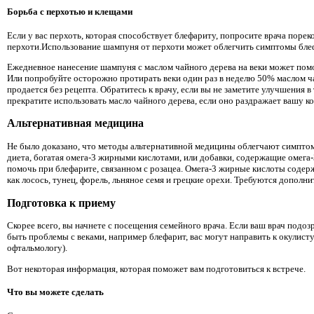
Борьба с перхотью и клещами
Если у вас перхоть, которая способствует блефариту, попросите врача поре
перхоти.Использование шампуня от перхоти может облегчить симптомы бле
Ежедневное нанесение шампуня с маслом чайного дерева на веки может помо
Или попробуйте осторожно протирать веки один раз в неделю 50% маслом ча
продается без рецепта. Обратитесь к врачу, если вы не заметите улучшения в
прекратите использовать масло чайного дерева, если оно раздражает вашу ко
Альтернативная медицина
Не было доказано, что методы альтернативной медицины облегчают симпто
диета, богатая омега-3 жирными кислотами, или добавки, содержащие омега
помочь при блефарите, связанном с розацеа. Омега-3 жирные кислоты содерж
как лосось, тунец, форель, льняное семя и грецкие орехи. Требуются дополн
Подготовка к приему
Скорее всего, вы начнете с посещения семейного врача. Если ваш врач подозр
быть проблемы с веками, например блефарит, вас могут направить к окулисту
офтальмологу).
Вот некоторая информация, которая поможет вам подготовиться к встрече.
Что вы можете сделать