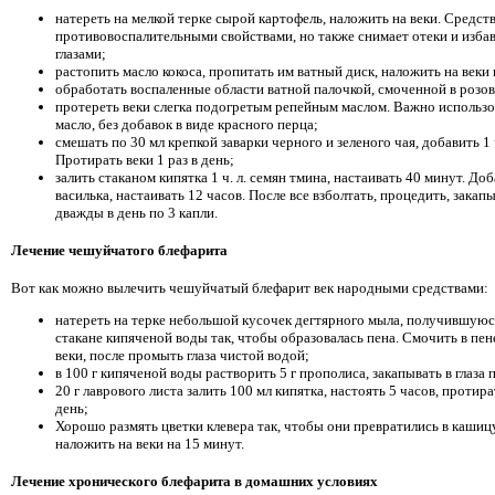
натереть на мелкой терке сырой картофель, наложить на веки. Средств
противовоспалительными свойствами, но также снимает отеки и избав
глазами;
растопить масло кокоса, пропитать им ватный диск, наложить на веки 
обработать воспаленные области ватной палочкой, смоченной в розов
протереть веки слегка подогретым репейным маслом. Важно использо
масло, без добавок в виде красного перца;
смешать по 30 мл крепкой заварки черного и зеленого чая, добавить 1 ч
Протирать веки 1 раз в день;
залить стаканом кипятка 1 ч. л. семян тмина, настаивать 40 минут. Доба
василька, настаивать 12 часов. После все взболтать, процедить, закапы
дважды в день по 3 капли.
Лечение чешуйчатого блефарита
Вот как можно вылечить чешуйчатый блефарит век народными средствами:
натереть на терке небольшой кусочек дегтярного мыла, получившуюс
стакане кипяченой воды так, чтобы образовалась пена. Смочить в пен
веки, после промыть глаза чистой водой;
в 100 г кипяченой воды растворить 5 г прополиса, закапывать в глаза п
20 г лаврового листа залить 100 мл кипятка, настоять 5 часов, протира
день;
Хорошо размять цветки клевера так, чтобы они превратились в кашицу
наложить на веки на 15 минут.
Лечение хронического блефарита в домашних условиях