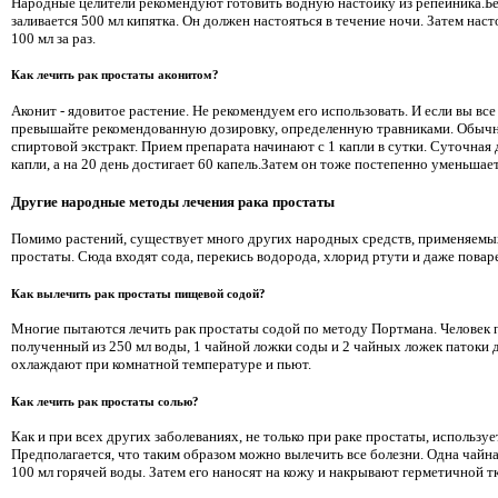
Народные целители рекомендуют готовить водную настойку из репейника.Бер
заливается 500 мл кипятка. Он должен настояться в течение ночи. Затем наст
100 мл за раз.
Как лечить рак простаты аконитом?
Аконит - ядовитое растение. Не рекомендуем его использовать. И если вы все
превышайте рекомендованную дозировку, определенную травниками. Обыч
спиртовой экстракт. Прием препарата начинают с 1 капли в сутки. Суточная 
капли, а на 20 день достигает 60 капель.Затем он тоже постепенно уменьшает
Другие народные методы лечения рака простаты
Помимо растений, существует много других народных средств, применяемы
простаты. Сюда входят сода, перекись водорода, хлорид ртути и даже поваре
Как вылечить рак простаты пищевой содой?
Многие пытаются лечить рак простаты содой по методу Портмана. Человек 
полученный из 250 мл воды, 1 чайной ложки соды и 2 чайных ложек патоки 
охлаждают при комнатной температуре и пьют.
Как лечить рак простаты солью?
Как и при всех других заболеваниях, не только при раке простаты, использует
Предполагается, что таким образом можно вылечить все болезни. Одна чайна
100 мл горячей воды. Затем его наносят на кожу и накрывают герметичной т