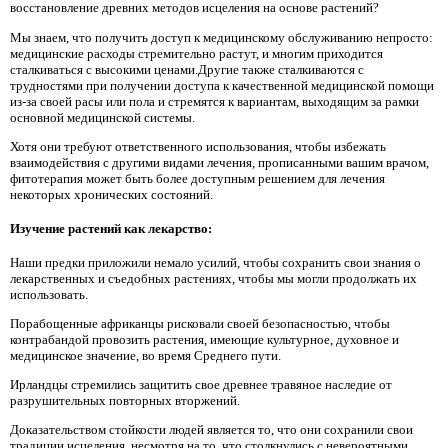
восстановление древних методов исцеления на основе растений?
Мы знаем, что получить доступ к медицинскому обслуживанию непросто:
медицинские расходы стремительно растут, и многим приходится
сталкиваться с высокими ценами.Другие также сталкиваются с
трудностями при получении доступа к качественной медицинской помощи
из-за своей расы или пола и стремятся к вариантам, выходящим за рамки
основной медицинской системы.
Хотя они требуют ответственного использования, чтобы избежать
взаимодействия с другими видами лечения, прописанными вашим врачом,
фитотерапия может быть более доступным решением для лечения
некоторых хронических состояний.
Изучение растений как лекарство:
Наши предки приложили немало усилий, чтобы сохранить свои знания о
лекарственных и съедобных растениях, чтобы мы могли продолжать их
использовать.
Порабощенные африканцы рисковали своей безопасностью, чтобы
контрабандой провозить растения, имеющие культурное, духовное и
медицинское значение, во время Среднего пути.
Ирландцы стремились защитить свое древнее травяное наследие от
разрушительных повторных вторжений.
Доказательством стойкости людей является то, что они сохранили свои
традиции исцеления, несмотря на то, что столкнулись с невероятными