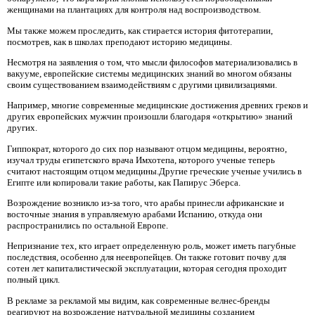
женщинами на плантациях для контроля над воспроизводством.
Мы также можем проследить, как стирается история фитотерапии,
посмотрев, как в школах преподают историю медицины.
Несмотря на заявления о том, что мысли философов материализовались в
вакууме, европейские системы медицинских знаний во многом обязаны
своим существованием взаимодействиям с другими цивилизациями.
Например, многие современные медицинские достижения древних греков и
других европейских мужчин произошли благодаря «открытию» знаний
других.
Гиппократ, которого до сих пор называют отцом медицины, вероятно,
изучал труды египетского врача Имхотепа, которого ученые теперь
считают настоящим отцом медицины.Другие греческие ученые учились в
Египте или копировали такие работы, как Папирус Эберса.
Возрождение возникло из-за того, что арабы принесли африканские и
восточные знания в управляемую арабами Испанию, откуда они
распространились по остальной Европе.
Непризнание тех, кто играет определенную роль, может иметь пагубные
последствия, особенно для неевропейцев. Он также готовит почву для
сотен лет капиталистической эксплуатации, которая сегодня проходит
полный цикл.
В рекламе за рекламой мы видим, как современные велнес-бренды
реагируют на возрождение натуральной медицины созданием