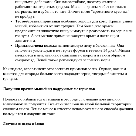
пищевыми добавками. Они влагостойкие, поэтому отлично
работают на открытых грядках. Мыши и крысы любят не только
погрызть, но и зубы поточить. Значит мимо “ароматного кусочка”
не пройдут.
Тестообразная приманка
особенно хороша для крыс. Крысы умнее
мышей, избавиться от них труднее. Тем более, что крысы
предпочитают животную пищу и могут не реагировать на зерна или
гранулы. А вот мягкие приманки кажутся крысам настоящим
лакомством.
Приманка-пена
похожа на монтажную пену в баллончике. Она
заполняет узкие щели и не теряет формы в течение 14 дней. Мыши
пачкаются в ней, начинают слизывать с шерсти и таким образом
съедают яд. Пеной также рекомендуют заполнять норы.
Как видите, ассортимент отравленных приманок велик. Однако, как нам
кажется, для огорода больше всего подходят зерно, твердые брикетты и
гранулы.
Ловушки против мышей из подручных материалов
Полностью избавиться от мышей в огороде с помощью ловушек или
мышеловок не получится. Все-таки зверьков на такой большой территории
слишком много. Тем не менее в качестве вспомогательного способа дачники
пользуются и ловушками тоже.
Ловушка из ведра и банки