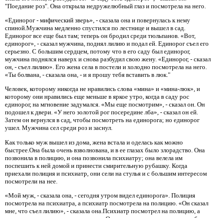
"Поедание роз". Она открыла недружелюбный глаз и посмотрела на него.
«Единорог - мифический зверь», - сказала она и повернулась к нему
спиной.Мужчина медленно спустился по лестнице и вышел в сад.
Единорог все еще был там; теперь он бродил среди тюльпанов. «Вот,
единорог», - сказал мужчина, поднял лилию и подал ей. Единорог съел его
серьезно. С большим сердцем, потому что в его саду был единорог,
мужчина поднялся наверх и снова разбудил свою жену. «Единорог, - сказал
он, - съел лилию». Его жена села в постели и холодно посмотрела на него.
«Ты болвана, - сказала она, - и я прошу тебя вставить в люк."
Человек, которому никогда не нравились слова «мина» и «мина-люк», и
которому они нравились еще меньше в яркое утро, когда в саду рос
единорог, на мгновение задумался. «Мы еще посмотрим», - сказал он. Он
подошел к двери. «У него золотой рог посередине лба», - сказал он ей.
Затем он вернулся в сад, чтобы посмотреть на единорога; но единорог
ушел. Мужчина сел среди роз и заснул.
Как только муж вышел из дома, жена встала и оделась как можно
быстрее.Она была очень взволнована, и в ее глазах было злорадство. Она
позвонила в полицию, и она позвонила психиатру; она велела им
поспешить к ней домой и принести смирительную рубашку. Когда
приехали полиция и психиатр, они сели на стулья и с большим интересом
посмотрели на нее.
«Мой муж, - сказала она, - сегодня утром видел единорога». Полиция
посмотрела на психиатра, а психиатр посмотрела на полицию. «Он сказал
мне, что съел лилию», - сказала она.Психиатр посмотрел на полицию, а