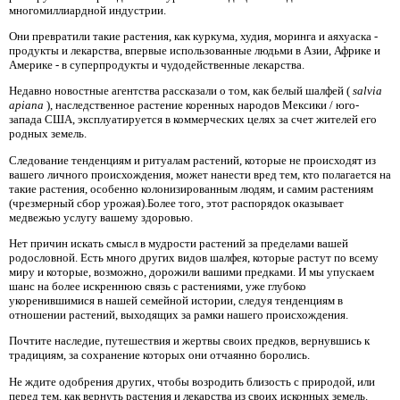
многомиллиардной индустрии.
Они превратили такие растения, как куркума, худия, моринга и аяхуаска -
продукты и лекарства, впервые использованные людьми в Азии, Африке и
Америке - в суперпродукты и чудодейственные лекарства.
Недавно новостные агентства рассказали о том, как белый шалфей (
salvia
apiana
), наследственное растение коренных народов Мексики / юго-
запада США, эксплуатируется в коммерческих целях за счет жителей его
родных земель.
Следование тенденциям и ритуалам растений, которые не происходят из
вашего личного происхождения, может нанести вред тем, кто полагается на
такие растения, особенно колонизированным людям, и самим растениям
(чрезмерный сбор урожая).Более того, этот распорядок оказывает
медвежью услугу вашему здоровью.
Нет причин искать смысл в мудрости растений за пределами вашей
родословной. Есть много других видов шалфея, которые растут по всему
миру и которые, возможно, дорожили вашими предками. И мы упускаем
шанс на более искреннюю связь с растениями, уже глубоко
укоренившимися в нашей семейной истории, следуя тенденциям в
отношении растений, выходящих за рамки нашего происхождения.
Почтите наследие, путешествия и жертвы своих предков, вернувшись к
традициям, за сохранение которых они отчаянно боролись.
Не ждите одобрения других, чтобы возродить близость с природой, или
перед тем, как вернуть растения и лекарства из своих исконных земель.