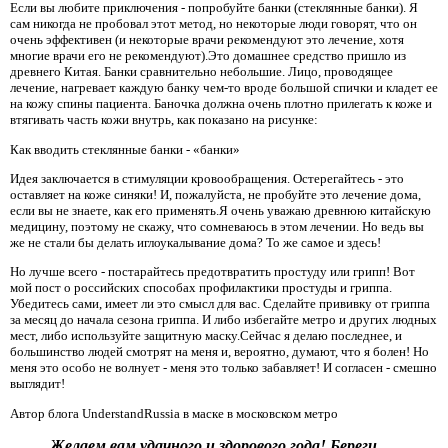
Если вы любите приключения - попробуйте банки (стеклянные банки). Я
сам никогда не пробовал этот метод, но некоторые люди говорят, что он
очень эффективен (и некоторые врачи рекомендуют это лечение, хотя
многие врачи его не рекомендуют).Это домашнее средство пришло из
древнего Китая. Банки сравнительно небольшие. Лицо, проводящее
лечение, нагревает каждую банку чем-то вроде большой спички и кладет ее
на кожу спины пациента. Баночка должна очень плотно прилегать к коже и
втягивать часть кожи внутрь, как показано на рисунке:
Как вводить стеклянные банки - «банки»
Идея заключается в стимуляции кровообращения. Остерегайтесь - это
оставляет на коже синяки! И, пожалуйста, не пробуйте это лечение дома,
если вы не знаете, как его применять.Я очень уважаю древнюю китайскую
медицину, поэтому не скажу, что сомневаюсь в этом лечении. Но ведь вы
же не стали бы делать иглоукалывание дома? То же самое и здесь!
Но лучше всего - постарайтесь предотвратить простуду или грипп! Вот
мой пост о российских способах профилактики простуды и гриппа.
Убедитесь сами, имеет ли это смысл для вас. Сделайте прививку от гриппа
за месяц до начала сезона гриппа. И либо избегайте метро и других людных
мест, либо используйте защитную маску.Сейчас я делаю последнее, и
большинство людей смотрят на меня и, вероятно, думают, что я болен! Но
меня это особо не волнует - меня это только забавляет! И согласен - смешно
выглядит!
Автор блога UnderstandRussia в маске в московском метро
Желаем вам удачного и здорового года! Береги