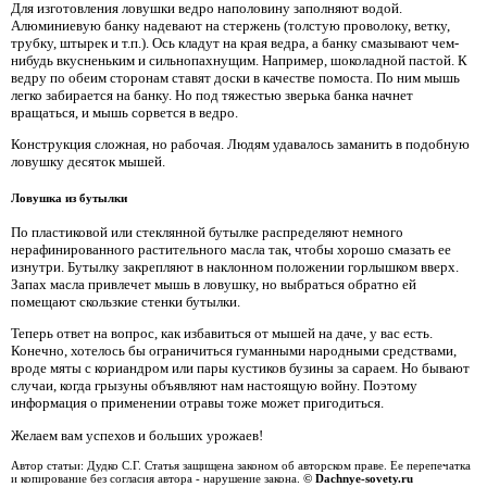
Для изготовления ловушки ведро наполовину заполняют водой.
Алюминиевую банку надевают на стержень (толстую проволоку, ветку,
трубку, штырек и т.п.). Ось кладут на края ведра, а банку смазывают чем-
нибудь вкусненьким и сильнопахнущим. Например, шоколадной пастой. К
ведру по обеим сторонам ставят доски в качестве помоста. По ним мышь
легко забирается на банку. Но под тяжестью зверька банка начнет
вращаться, и мышь сорвется в ведро.
Конструкция сложная, но рабочая. Людям удавалось заманить в подобную
ловушку десяток мышей.
Ловушка из бутылки
По пластиковой или стеклянной бутылке распределяют немного
нерафинированного растительного масла так, чтобы хорошо смазать ее
изнутри. Бутылку закрепляют в наклонном положении горлышком вверх.
Запах масла привлечет мышь в ловушку, но выбраться обратно ей
помещают скользкие стенки бутылки.
Теперь ответ на вопрос, как избавиться от мышей на даче, у вас есть.
Конечно, хотелось бы ограничиться гуманными народными средствами,
вроде мяты с кориандром или пары кустиков бузины за сараем. Но бывают
случаи, когда грызуны объявляют нам настоящую войну. Поэтому
информация о применении отравы тоже может пригодиться.
Желаем вам успехов и больших урожаев!
Автор статьи: Дудко С.Г. Статья защищена законом об авторском праве. Ее перепечатка
и копирование без согласия автора - нарушение закона.
© Dachnye-sovety.ru