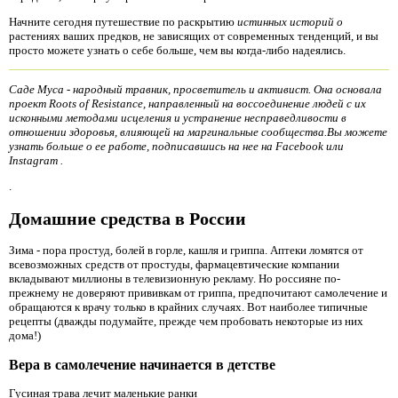
Начните сегодня путешествие по раскрытию
истинных историй о
растениях ваших предков, не зависящих от современных тенденций, и вы
просто можете узнать о себе больше, чем вы когда-либо надеялись.
Саде Муса - народный травник, просветитель и активист. Она основала
проект Roots of Resistance, направленный на воссоединение людей с их
исконными методами исцеления и устранение несправедливости в
отношении здоровья, влияющей на маргинальные сообщества.Вы можете
узнать больше о ее работе, подписавшись на нее на
Facebook
или
Instagram
.
.
Домашние средства в России
Зима - пора простуд, болей в горле, кашля и гриппа. Аптеки ломятся от
всевозможных средств от простуды, фармацевтические компании
вкладывают миллионы в телевизионную рекламу. Но россияне по-
прежнему не доверяют прививкам от гриппа, предпочитают самолечение и
обращаются к врачу только в крайних случаях. Вот наиболее типичные
рецепты (дважды подумайте, прежде чем пробовать некоторые из них
дома!)
Вера в самолечение начинается в детстве
Гусиная трава лечит маленькие ранки