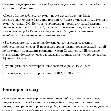
Связано:
Ондатры - это постный деликатес для некоторых жителей юго-
восточного Мичигана
«Люди обычно заболевают чумой после укуса грызунов-блох,
переносящих чумные бактерии, или при контакте с животным, зараженным
чумой», - сказал У.С. Центры по контролю и профилактике заболеваний
пишет на своем веб-сайте. «Чума печально известна тем, что унесла жизни
миллионов людей в Европе в средние века. Сегодня современные
антибиотики эффективны при лечении чумы.
« Без своевременного лечения болезнь может вызвать серьезное
заболевание или смерть. В настоящее время инфицирование людей чумой
по-прежнему происходит в западной части Соединенных Штатов, но
значительно больше случаев заболевания происходит в некоторых частях
Африки и Азии ».
Случаи чумы, зарегистрированные во всем мире, 2010-2015 гг.
Случаи чумы, зарегистрированные в США, 1970-2017 гг.
.
Единорог в саду
Однажды солнечным утром человек, сидевший в уголке для завтрака,
поднял глаза от своей яичницы и увидел белого единорога с золотым
рогом, тихо срезавшего розы в саду. Мужчина поднялся в спальню, где еще
спала его жена, и разбудил ее. «В саду есть единорог», - сказал он.