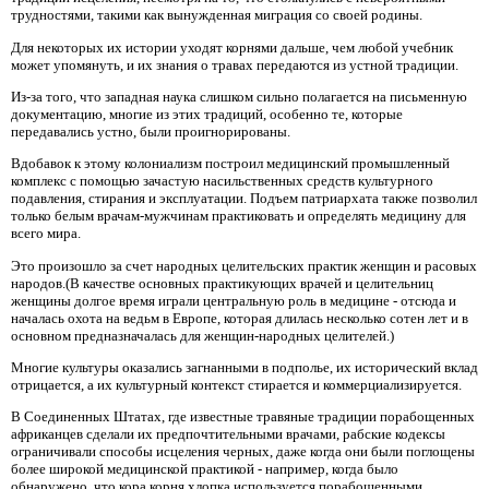
трудностями, такими как вынужденная миграция со своей родины.
Для некоторых их истории уходят корнями дальше, чем любой учебник
может упомянуть, и их знания о травах передаются из устной традиции.
Из-за того, что западная наука слишком сильно полагается на письменную
документацию, многие из этих традиций, особенно те, которые
передавались устно, были проигнорированы.
Вдобавок к этому колониализм построил медицинский промышленный
комплекс с помощью зачастую насильственных средств культурного
подавления, стирания и эксплуатации. Подъем патриархата также позволил
только белым врачам-мужчинам практиковать и определять медицину для
всего мира.
Это произошло за счет народных целительских практик женщин и расовых
народов.(В качестве основных практикующих врачей и целительниц
женщины долгое время играли центральную роль в медицине - отсюда и
началась охота на ведьм в Европе, которая длилась несколько сотен лет и в
основном предназначалась для женщин-народных целителей.)
Многие культуры оказались загнанными в подполье, их исторический вклад
отрицается, а их культурный контекст стирается и коммерциализируется.
В Соединенных Штатах, где известные травяные традиции порабощенных
африканцев сделали их предпочтительными врачами, рабские кодексы
ограничивали способы исцеления черных, даже когда они были поглощены
более широкой медицинской практикой - например, когда было
обнаружено, что кора корня хлопка используется порабощенными