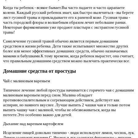
Когда ты ребенок - всякое бывает.Вы часто падаете и часто царапаете
колени. Каждый русский ребенок знает, как быстро вылечиться - вы берете
лист гусиной травы и прикладываете его к раненой коже. Гусиная трава -
часть городской флоры и волшебным образом лечит небольшие ранки.
Некоторые фармкомпании уже продают пластыри с экстрактом гусиной
травы!
Самолечение гусиной травой обычно является первым домашним
средством в жизни ребенка. Дети также испытывают множество других
более или менее эффективных домашних средств, обычно назначаемых
мамами и бабушками.К тому времени, когда ребенок вырастет, она считает,
что правильным домашним средством можно вылечить практически все.
Домашние средства от простуды
Чай с малиновым вареньем
Типичное лечение любой простуды начинается с горячего чая с домашним
малиновым вареньем перед сном. Малина обладает
противовоспалительным и согревающим действием, действует как
аспирин, но намного вкуснее. Лучше выпить 2 чашки чая и только потом
выпить чашку чая с малиной, чтобы не обезвоживаться, когда вы
потеете.Это особенно важно для детей.
Дыхание над вареным картофелем
Исцеление пищей довольно типично - люди используют лимон, чеснок, лук.
Лимон содержит витамин С. Чеснок и лук содержат фитонциды - летучие