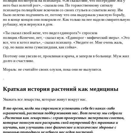
полиция посмотрела на психиатра. «Он сказал мне, что посередине лба у
него был золотой рог», - сказала она. По торжественному сигналу
психиатра полицейские вскочили со своих стульев и схватили жену. Им
было нелегко подчинить ее, потому что она выдержала ужасную борьбу,
но в конце концов они покорили ее. Как только на нее надели смирительную
рубашку, муж вернулся в дом.
«Ты сказал своей жене, что видел единорога?» спросила
полиция.«Конечно, нет, - сказал муж. «Единорог - мифический зверь». «Это
все, что я хотел знать», - сказал психиатр. «Уведите ее. Мне очень жаль,
сэр, но ваша жена сумасшедшая, как сойка».
Поэтому они увезли ее, проклиная и крича, и заперли в больнице. Муж жил
долго и счастливо.
Мораль: не считайте своих олухов, пока они не вылупятся.
.
Краткая история растений как медицины
Уважать все лекарства, которые живут вокруг нас.
В то время, когда мы стремимся успокоить себя без каких-либо
ограничений, растения поддерживают нас. Вот почему мы собрали
«Растения как лекарство»: серию проверенных экспертами советов,
которые помогут вам раскрыть свой внутренний дух травника и
изучить, как улучшить свое физическое и психическое здоровье с
помощью природного целебного наследия растений.