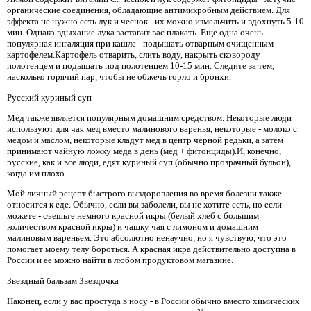
органические соединения, обладающие антимикробным действием. Для
эффекта не нужно есть лук и чеснок - их можно измельчить и вдохнуть 5-10
мин. Однако вдыхание лука заставит вас плакать. Еще одна очень
популярная ингаляция при кашле - подышать отварным очищенным
картофелем.Картофель отварить, слить воду, накрыть сковороду
полотенцем и подышать под полотенцем 10-15 мин. Следите за тем,
насколько горячий пар, чтобы не обжечь горло и бронхи.
Русский куриный суп
Мед также является популярным домашним средством. Некоторые люди
используют для чая мед вместо малинового варенья, некоторые - молоко с
медом и маслом, некоторые кладут мед в центр черной редьки, а затем
принимают чайную ложку меда в день (мед + фитонциды).И, конечно,
русские, как и все люди, едят куриный суп (обычно прозрачный бульон),
когда им плохо.
Мой личный рецепт быстрого выздоровления во время болезни также
относится к еде. Обычно, если вы заболели, вы не хотите есть, но если
можете - съешьте немного красной икры (белый хлеб с большим
количеством красной икры) и чашку чая с лимоном и домашним
малиновым вареньем. Это абсолютно ненаучно, но я чувствую, что это
помогает моему телу бороться. А красная икра действительно доступна в
России и ее можно найти в любом продуктовом магазине.
Звездный бальзам Звездочка
Наконец, если у вас простуда в носу - в России обычно вместо химических