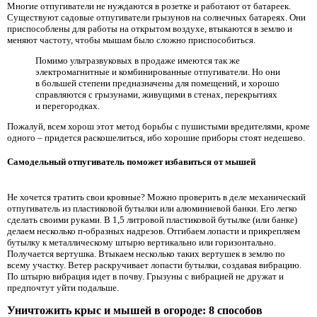
Многие отпугиватели не нуждаются в розетке и работают от батареек.
Существуют садовые отпугиватели грызунов на солнечных батареях. Они
приспособлены для работы на открытом воздухе, втыкаются в землю и
меняют частоту, чтобы мышам было сложно приспособиться.
Помимо ультразвуковых в продаже имеются так же
электромагнитные и комбинированные отпугиватели. Но они
в большей степени предназначены для помещений, и хорошо
справляются с грызунами, живущими в стенах, перекрытиях
и перегородках.
Пожалуй, всем хорош этот метод борьбы с пушистыми вредителями, кроме
одного – придется раскошелиться, ибо хорошие приборы стоят недешево.
Самодельный отпугиватель поможет избавиться от мышей
Не хочется тратить свои кровные? Можно проверить в деле механический
отпугиватель из пластиковой бутылки или алюминиевой банки. Его легко
сделать своими руками. В 1,5 литровой пластиковой бутылке (или банке)
делаем несколько п-образных надрезов. Отгибаем лопасти и прикрепляем
бутылку к металлическому штырю вертикально или горизонтально.
Получается вертушка. Втыкаем несколько таких вертушек в землю по
всему участку. Ветер раскручивает лопасти бутылки, создавая вибрацию.
По штырю вибрация идет в почву. Грызуны с вибрацией не дружат и
предпочтут уйти подальше.
Уничтожить крыс и мышей в огороде: 8 способов