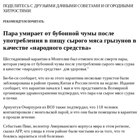
ПОДЕЛИТЕСЬ С ДРУЗЬЯМИ ДАЧНЫМИ СОВЕТАМИ И ОГОРОДНЫМИ
ХИТРОСТЯМИ:
РЕКОМЕНДУЕМ ПОЧИТАТЬ:
Пара умирает от бубонной чумы после
употребления в пищу сырого мяса грызунов в
качестве «народного средства»
Шестидневный карантин в Монголии был отменен после смерти пары,
которая умерла от бубонной чумы после употребления сырого мяса сурка
в качестве «народного средства». для здоровья."
Би-би-си сообщает, что из-за этого карантина несколько туристов были
заблокированы в районе границ Китая и России почти на неделю. Издание
сообщает, что карантин начался 1 мая и что представитель Всемирной
организации здравоохранения подтвердил, что пара ела сырое мясо сурка
и почки.
Ариунтуя Очирпурев из ВОЗ также подтвердил, что 118 человек
контактировали с монгольской парой, и что они были помещены в карантин
и прошли лечение.
Себастьян Пике, волонтер Американского корпуса мира в этом регионе,
сказал AFP, что улицы в этом районе были чистыми из-за того, что те
боялись заразиться этой болезнью.