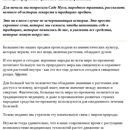
Для начала мы попросили Саде Муса, народного травника, рассказать
немного об истории лекарств и традициях предков.
Это ни в коем случае не исчерпывающая история. Это просто
скромное семя, которое мы сажаем, чтобы напомнить себе о
традициях, которые появились до нас, и уважать все средства,
которые живут вокруг нас.
Большинство наших предков происходили из анимистических культур,
которые верили, что все вещи, включая растения, обладают духом.
И это верно и сегодня: коренные народы во всем мире по-прежнему
почитают большую часть природного мира как священную и охраняют
духов растений внутри - как это все еще делается сегодня в священных
рощах Африки.
Для большей части человечества обладание знаниями о растениях или
доступ к человеку, который знает, имели значение между жизнью и
смертью. Фактически, большая часть мира по-прежнему полагается на
традиционную медицину, и даже в промышленно развитых странах
народные средства по-прежнему используются для ежедневного лечения
болезней.
Только недавно мы утратили эту изначальную связь с миром природы.
Неужели тогда удивительно, что в наше современное время с растущими
возможностями медицинских технологий растет движение за