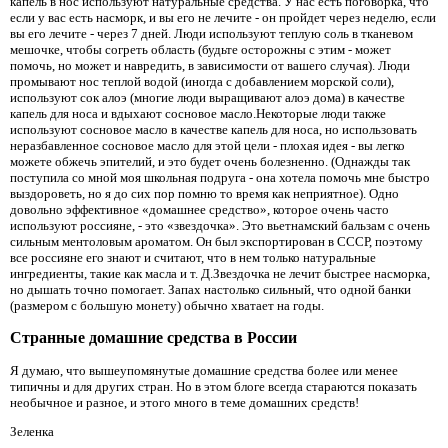
капель в нос используют натуральные средства. У нас есть поговорка, что
если у вас есть насморк, и вы его не лечите - он пройдет через неделю, если
вы его лечите - через 7 дней. Люди используют теплую соль в тканевом
мешочке, чтобы согреть область (будьте осторожны с этим - может
помочь, но может и навредить, в зависимости от вашего случая). Люди
промывают нос теплой водой (иногда с добавлением морской соли),
используют сок алоэ (многие люди выращивают алоэ дома) в качестве
капель для носа и вдыхают сосновое масло.Некоторые люди также
используют сосновое масло в качестве капель для носа, но использовать
неразбавленное сосновое масло для этой цели - плохая идея - вы легко
можете обжечь эпителий, и это будет очень болезненно. (Однажды так
поступила со мной моя школьная подруга - она ​​хотела помочь мне быстро
выздороветь, но я до сих пор помню то время как неприятное). Одно
довольно эффективное «домашнее средство», которое очень часто
используют россияне, - это «звездочка». Это вьетнамский бальзам с очень
сильным ментоловым ароматом. Он был экспортирован в СССР, поэтому
все россияне его знают и считают, что в нем только натуральные
ингредиенты, такие как масла и т. Д.Звездочка не лечит быстрее насморка,
но дышать точно помогает. Запах настолько сильный, что одной банки
(размером с большую монету) обычно хватает на годы.
Странные домашние средства в России
Я думаю, что вышеупомянутые домашние средства более или менее
типичны и для других стран. Но в этом блоге всегда стараются показать
необычное и разное, и этого много в теме домашних средств!
Зеленка