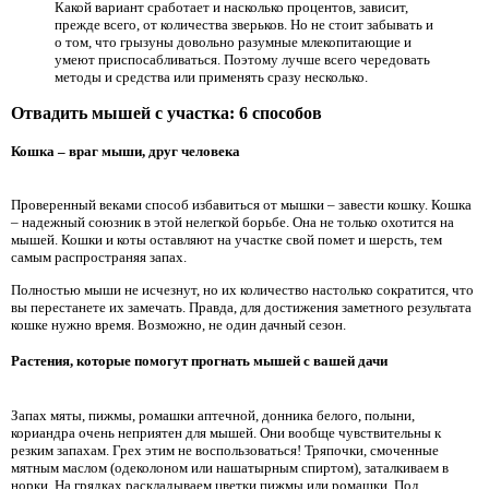
Какой вариант сработает и насколько процентов, зависит,
прежде всего, от количества зверьков. Но не стоит забывать и
о том, что грызуны довольно разумные млекопитающие и
умеют приспосабливаться. Поэтому лучше всего чередовать
методы и средства или применять сразу несколько.
Отвадить мышей с участка: 6 способов
Кошка – враг мыши, друг человека
Проверенный веками способ избавиться от мышки – завести кошку. Кошка
– надежный союзник в этой нелегкой борьбе. Она не только охотится на
мышей. Кошки и коты оставляют на участке свой помет и шерсть, тем
самым распространяя запах.
Полностью мыши не исчезнут, но их количество настолько сократится, что
вы перестанете их замечать. Правда, для достижения заметного результата
кошке нужно время. Возможно, не один дачный сезон.
Растения, которые помогут прогнать мышей с вашей дачи
Запах мяты, пижмы, ромашки аптечной, донника белого, полыни,
кориандра очень неприятен для мышей. Они вообще чувствительны к
резким запахам. Грех этим не воспользоваться! Тряпочки, смоченные
мятным маслом (одеколоном или нашатырным спиртом), заталкиваем в
норки. На грядках раскладываем цветки пижмы или ромашки. Под