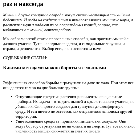
раз и навсегда
Мыши и другие грызуны в огороде могут стать настоящим стихийным
бедствием. И когда на грядках и тут и там появляются мышиные норы, а
растения вянут и падают из-за повреждения корней, вопрос, как
избавиться от мышей, встает ребром.
Мы собрали в этой статье проверенные способы, как прогнать мышей с
дачного участка. Тут и народные средства, и самодельные ловушки, и
отрава, и реппеленты. Выбор есть, и он остается за вами.
СОДЕРЖАНИЕ СТАТЬИ:
Какими методами можно бороться с мышами
Эффективных способов борьбы с грызунами на даче не мало. При этом все
они делятся только на две большие группы:
Отпугивающие средства: растения-репелленты, специальные
приборы. Их задача – отвадить мышей и крыс от нашего участка, не
убивая их. Они просто создают для грызунов дискомфортную
среду. И тем ничего не остается, как отправиться на поиски другой
территории.
Уничтожающие средства: приманки, мышеловки, ловушки. Они
ведут борьбу с грызунами не на жизнь, а на смерть. Тут все понятно:
численность мышей снижается за счет их гибели.