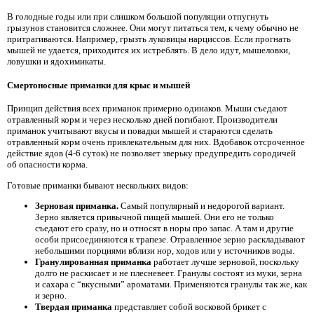
В голодные годы или при слишком большой популяции отпугнуть
грызунов становится сложнее. Они могут питаться тем, к чему обычно не
притрагиваются. Например, грызть луковицы нарциссов. Если прогнать
мышей не удается, приходится их истреблять. В дело идут, мышеловки,
ловушки и ядохимикаты.
Смертоносные приманки для крыс и мышей
Принцип действия всех приманок примерно одинаков. Мыши съедают
отравленный корм и через несколько дней погибают. Производители
приманок учитывают вкусы и повадки мышей и стараются сделать
отравленный корм очень привлекательным для них. Вдобавок отсроченное
действие ядов (4-6 суток) не позволяет зверьку предупредить сородичей
об опасности корма.
Готовые приманки бывают нескольких видов:
Зерновая приманка.
Самый популярный и недорогой вариант.
Зерно является привычной пищей мышей. Они его не только
съедают его сразу, но и относят в норы про запас. А там и другие
особи присоединяются к трапезе. Отравленное зерно раскладывают
небольшими порциями вблизи нор, ходов или у источников воды.
Гранулированная приманка
работает лучше зерновой, поскольку
долго не раскисает и не плесневеет. Гранулы состоят из муки, зерна
и сахара с “вкусными” ароматами. Применяются гранулы так же, как
и зерно.
Твердая приманка
представляет собой восковой брикет с