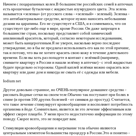
Начнем с поцарапанных колен.В большинстве российских семей в аптечках
есть крошечные бутылочки с жидкостью изумрудного цвета. Эта зелень
называется «зеленка» (от русского слова - «зеленый» - зеленый). Зеленка -
это антибактериальное средство, которое нужно наносить небольшими
дозами на царапины. Его не существует в США, и я сомневаюсь, что он
существует где-либо еще в мире, кроме России. Он даже запрещен в
большинстве стран, поскольку представляет собой химический
анилиновый краситель, который, согласно некоторым исследованиям,
может быть канцерогенным.Я не уверен, насколько верно последнее
утверждение, но я бы не предлагал использовать его как по этой причине,
так и потому, что вы не хотите красить свою кожу в течение длительного
времени. Если вы хоть раз попадете в контакт с зелёнкой (например,
снимаете квартиру в России и нашли зелёнку в аптечке) - с этой жидкостью
будьте предельно осторожны. Одной каплей зелёнки можно окрасить всю
квартиру или даже дом и никогда не смыть её с одежды или мебели.
Iodium net
Другое довольно странное, но ОЧЕНЬ популярное домашнее средство -
рисовать йодные сетки на своем теле.Обычно так поступают при болях в
спине (и против 100 других болезней - от синяков до простуд). Считается,
что такое лечение стимулирует кровообращение и восполняет потребность
организма в йоде. Сомнительно, является ли это лечение эффективным или
эффект скорее плацебо. У меня просто недостаточно информации по этому
поводу. Скорее всего, это не повредит вам.
Стимуляция кровообращения и нагревание тела обычно являются
центральным элементом большинства процедур в России.Это и понятно -