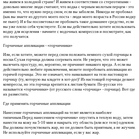
мы живем в холодной стране! И живем в соответствии со стереотипами -
довольно многие люди считают, что водка с черным молотым перцем - это
именно то, что нужно перед сном, если вы заболели. Никогда не пробовал
(как вы знаете из другого моего поста - люди моего возраста в России водку
не пьют). И я бы посоветовал не пробовать такое домашнее средство, если
вы уже плохо себя чувствуете. Если вы действительно хотите использовать
водку для исцеления - начните с водочных компрессов и посмотрите, как
это получится.
Горчичные аппликации - «горчичники»
Или, если хотите, можете перед сном положить немного сухой горчицы в
носки.Сухая горчица должна согревать ноги. Не уверен, что это может
вылечить простуду, но, вероятно, не причинит никакого вреда. А если вы
действительно любите приключения, можете попробовать аппликации из
горячей горчицы. Это не означает, что намазывают на тело настоящую
горчицу (ту, которую вы кладете в хот-дог)! Из настоящей горчицы делают
компрессы, но эта горчица крепится к листам бумаги. По-русски это
называется «горчичники» (от русского слова «горчица» - горчица). Вот где
их разместить:
Где применять горчичные аппликации
Нанесение горчичных аппликаций на телят является наиболее
типичным.Перед нанесением «горчичник» опустить в теплую воду, затем
нанести на кожу на 5-10 мин и накрыть эту область (или все тело) одеялом.
Вы должны почувствовать жар, но он должен быть приятным, а не жгучим.
Не используйте горчичные аппликации, если у вас жар.