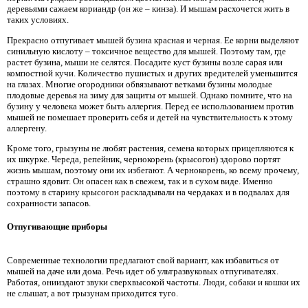
деревьями сажаем кориандр (он же – кинза). И мышам расхочется жить в
таких условиях.
Прекрасно отпугивает мышей бузина красная и черная. Ее корни выделяют
синильную кислоту – токсичное вещество для мышей. Поэтому там, где
растет бузина, мыши не селятся. Посадите куст бузины возле сарая или
компостной кучи. Количество пушистых и других вредителей уменьшится
на глазах. Многие огородники обвязывают ветками бузины молодые
плодовые деревья на зиму для защиты от мышей. Однако помните, что на
бузину у человека может быть аллергия. Перед ее использованием против
мышей не помешает проверить себя и детей на чувствительность к этому
аллергену.
Кроме того, грызуны не любят растения, семена которых прицепляются к
их шкурке. Череда, репейник, чернокорень (крысогон) здорово портят
жизнь мышам, поэтому они их избегают. А чернокорень, ко всему прочему,
страшно ядовит. Он опасен как в свежем, так и в сухом виде. Именно
поэтому в старину крысогон раскладывали на чердаках и в подвалах для
сохранности запасов.
Отпугивающие приборы
Современные технологии предлагают свой вариант, как избавиться от
мышей на даче или дома. Речь идет об ультразвуковых отпугивателях.
Работая, онииздают звуки сверхвысокой частоты. Люди, собаки и кошки их
не слышат, а вот грызунам приходится туго.