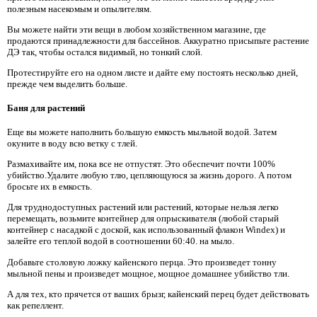
полезным насекомым и опылителям.
Вы можете найти эти вещи в любом хозяйственном магазине, где
продаются принадлежности для бассейнов. Аккуратно присыпьте растение
ДЭ так, чтобы остался видимый, но тонкий слой.
Протестируйте его на одном листе и дайте ему постоять несколько дней,
прежде чем выделить больше.
Баня для растений
Еще вы можете наполнить большую емкость мыльной водой. Затем
окуните в воду всю ветку с тлей.
Размахивайте им, пока все не отпустят. Это обеспечит почти 100%
убийство.Удалите любую тлю, цепляющуюся за жизнь дорого. А потом
бросьте их в емкость.
Для труднодоступных растений или растений, которые нельзя легко
перемещать, возьмите контейнер для опрыскивателя (любой старый
контейнер с насадкой с доской, как использованный флакон Windex) и
залейте его теплой водой в соотношении 60:40. на мыло.
Добавьте столовую ложку кайенского перца. Это произведет тонну
мыльной пены и произведет мощное, мощное домашнее убийство тли.
А для тех, кто прячется от ваших брызг, кайенский перец будет действовать
как репеллент.