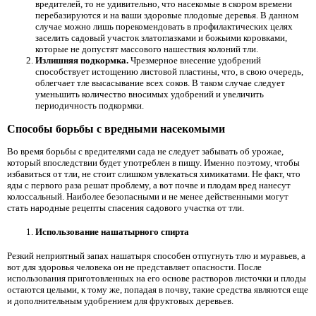
вредителей, то не удивительно, что насекомые в скором времени
перебазируются и на ваши здоровые плодовые деревья. В данном
случае можно лишь порекомендовать в профилактических целях
заселить садовый участок златоглазками и божьими коровками,
которые не допустят массового нашествия колоний тли.
Излишняя подкормка.
Чрезмерное внесение удобрений
способствует истощению листовой пластины, что, в свою очередь,
облегчает тле высасывание всех соков. В таком случае следует
уменьшить количество вносимых удобрений и увеличить
периодичность подкормки.
Способы борьбы с вредными насекомыми
Во время борьбы с вредителями сада не следует забывать об урожае,
который впоследствии будет употреблен в пищу. Именно поэтому, чтобы
избавиться от тли, не стоит слишком увлекаться химикатами. Не факт, что
яды с первого раза решат проблему, а вот почве и плодам вред нанесут
колоссальный. Наиболее безопасными и не менее действенными могут
стать народные рецепты спасения садового участка от тли.
Использование нашатырного спирта
Резкий неприятный запах нашатыря способен отпугнуть тлю и муравьев, а
вот для здоровья человека он не представляет опасности. После
использования приготовленных на его основе растворов листочки и плоды
остаются целыми, к тому же, попадая в почву, такие средства являются еще
и дополнительным удобрением для фруктовых деревьев.