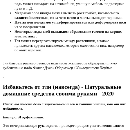
падь может попадать на автомобили, уличную мебель, подъездные
пути и т. Д.
Медвяная роса иногда может вызвать рост грибка, называемого
сажистой плесенью
, из-за чего ветви и листья выглядят черными.
Цветы или плоды могут деформироваться или деформироваться
из-за поедания тли.
Некоторые виды тлей
вызывают образование галлов на корнях
или листьях
.
Тля может передавать вирусы между растениями, а также
привлекать других насекомых, которые охотятся на них, например
божьих коровок.
Тля бывает разного цвета, в том числе желтого, и образует липкую
субстанцию ​​пади.Фото: Джон Обермейер / Университет Пердью.
.
Избавьтесь от тли (навсегда) - Натуральные
домашние средства своими руками - 2020
Итак, вы имеете дело с заражением тлей и хотите узнать, как от них
избавиться.
Быстро. И эффективно.
Это исчерпывающее руководство проведет процесс уничтожения вашего