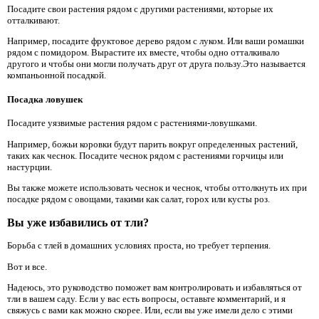
Посадите свои растения рядом с другими растениями, которые их
отталкивают.
Например, посадите фруктовое дерево рядом с луком. Или ваши ромашки
рядом с помидором. Вырастите их вместе, чтобы одно отталкивало
другого и чтобы они могли получать друг от друга пользу.Это называется
компаньонной посадкой.
Посадка ловушек
Посадите уязвимые растения рядом с растениями-ловушками.
Например, божьи коровки будут парить вокруг определенных растений,
таких как чеснок. Посадите чеснок рядом с растениями горчицы или
настурции.
Вы также можете использовать чеснок и чеснок, чтобы оттолкнуть их при
посадке рядом с овощами, такими как салат, горох или кусты роз.
Вы уже избавились от тли?
Борьба с тлей в домашних условиях проста, но требует терпения.
Вот и все.
Надеюсь, это руководство поможет вам контролировать и избавляться от
тли в вашем саду. Если у вас есть вопросы, оставьте комментарий, и я
свяжусь с вами как можно скорее. Или, если вы уже имели дело с этими