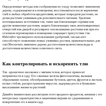
Определенные методы или соображения по уходу позволяют лимонному
дереву, содержащемуся в помещении, восстановиться после кормления
тлей и любых обработок вредителями, которые повредили растение, не
делая растение уязвимым для дополнительного питания. Удаление
потенциальных источников тли, таких как близлежащие сорняки или
другие комнатные растения, защита близлежащих окон, вентиляционных
отверстий или дверей и регулярное ополаскивание растения или при его
сезонном перемещении в помещении сокращает присутствие тли.
Избегайте чрезмерного использования удобрений, так как азот
способствует появлению новых уязвимых ростков, привлекательных для
тли.Обеспечьте лимонное дерево достаточным количеством воды и
достаточным количеством солнечного света.
.
Как контролировать и искоренять тлю
Тля - крошечное насекомое с мягким телом, которое приносит
неприятности в саду. Его слюнные железы фитотоксичны, вызывая
образование галлов; обезображивание бутонов, цветов, фруктов и листьев;
полые стебли; распространение вирусов; задержка роста и буквально
высасывание жизни из растений.
Давайте внимательно рассмотрим этого вредного вредителя, начиная с его
интересных характеристик и заканчивая мерами по сдерживанию и
искоренению его в вашем саду.