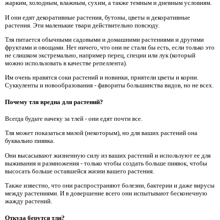
жарким, холодным, влажным, сухим, а также темным и дневным условиям.
И они едят декоративные растения, бутоны, цветы и декоративные
растения. Эти маленькие твари действительно повсюду.
Тля питается обычными садовыми и домашними растениями и другими
фруктами и овощами. Нет ничего, что они не стали бы есть, если только это
не слишком экстремально, например перец, специи или лук (который
можно использовать в качестве репеллента).
Им очень нравятся соки растений и новинки, приятели цветы и корни.
Суккуленты и новообразования - фавориты большинства видов, но не всех.
Почему тля вредна для растений?
Всегда будьте начеку за тлей - они едят почти все.
Тля может показаться милой (некоторым), но для ваших растений она
буквально пиявка.
Они высасывают жизненную силу из ваших растений и используют ее для
выживания и размножения - только чтобы создать больше пиявок, чтобы
высосать больше оставшейся жизни вашего растения.
Также известно, что они распространяют болезни, бактерии и даже вирусы
между растениями. И в довершение всего они испытывают бесконечную
жажду растений.
Откуда берутся тли?