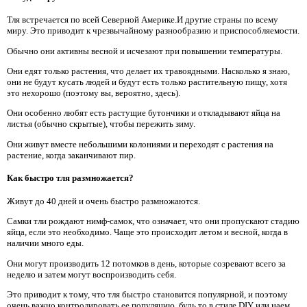
Тля встречается по всей Северной Америке.И другие страны по всему
миру. Это приводит к чрезвычайному разнообразию и приспособляемости.
Обычно они активны весной и исчезают при повышении температуры.
Они едят только растения, что делает их травоядными. Насколько я знаю,
они не будут кусать людей и будут есть только растительную пищу, хотя
это нехорошо (поэтому вы, вероятно, здесь).
Они особенно любят есть растущие бутончики и откладывают яйца на
листья (обычно скрытые), чтобы пережить зиму.
Они живут вместе небольшими колониями и переходят с растения на
растение, когда заканчивают пир.
Как быстро тля размножается?
Живут до 40 дней и очень быстро размножаются.
Самки тли рождают нимф-самок, что означает, что они пропускают стадию
яйца, если это необходимо. Чаще это происходит летом и весной, когда в
наличии много еды.
Они могут производить 12 потомков в день, которые созревают всего за
неделю и затем могут воспроизводить себя.
Это приводит к тому, что тля быстро становится популярной, и поэтому
очень важно контролировать ее популяцию, будь то в стиле DIY или наем