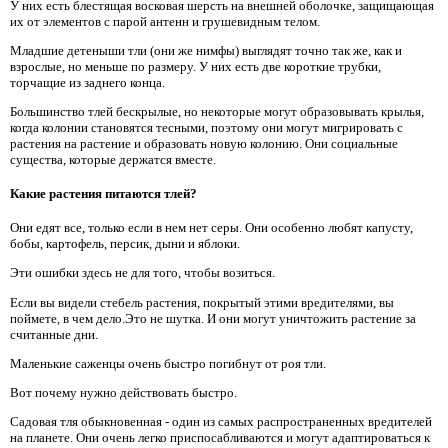
У них есть блестящая восковая шерсть на внешней оболочке, защищающая
их от элементов с парой антенн и грушевидным телом.
Младшие детеныши тли (они же нимфы) выглядят точно так же, как и
взрослые, но меньше по размеру. У них есть две короткие трубки,
торчащие из заднего конца.
Большинство тлей бескрылые, но некоторые могут образовывать крылья,
когда колонии становятся тесными, поэтому они могут мигрировать с
растения на растение и образовать новую колонию. Они социальные
существа, которые держатся вместе.
Какие растения питаются тлей?
Они едят все, только если в нем нет серы. Они особенно любят капусту,
бобы, картофель, персик, дыни и яблоки.
Эти ошибки здесь не для того, чтобы возиться.
Если вы видели стебель растения, покрытый этими вредителями, вы
поймете, в чем дело.Это не шутка. И они могут уничтожить растение за
считанные дни.
Маленькие саженцы очень быстро погибнут от роя тли.
Вот почему нужно действовать быстро.
Садовая тля обыкновенная - один из самых распространенных вредителей
на планете. Они очень легко приспосабливаются и могут адаптироваться к