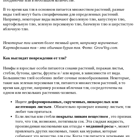
поодиночке или в небольшом количестве.
В то время как тля в основном питается множеством растений, разные
виды тлей могут быть специфичными для определенных растений.
Например, некоторые виды включают фасолевую тлю, капустную тлю,
картофельную тлю, зеленую персиковую тлю, бахчевую тлю и шерстистую
яблочную тлю.
Некоторые тли имеют более темный цвет, например коричневые.
Картофельная тля - это обычная бурая тля. Фото: GrowVeg.com.
Как выглядят повреждения от тли?
Нимфы и взрослые особи питаются соками растений, поражая листья,
стебли, бутоны, цветы, фрукты и / или корни, в зависимости от вида.
Большинство тлей особенно любят сочные новообразования. Некоторые,
такие как зеленая персиковая тля, питаются множеством растений, в то
время как другие, например розовая яблочная тля, сосредоточены на
одном или нескольких растениях-хозяевах.
Ищите
деформированных, скрученных, низкорослых или
желтеющих листьев
. Обязательно проверьте изнанку листьев; тля
любит там прятаться.
Если листья или стебли
покрыты липким веществом
, это признак
того, что тля, возможно, потягивала сок. Эта сладкая жидкость,
производимая насекомыми как отходы «
медвяной росы
», может
привлекать других насекомых, таких как муравьи, которые
собирают это вещество для еды. Когда тля питается деревьями, их