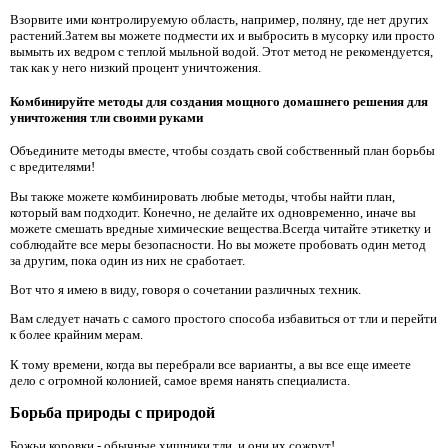
Взорвите ими контролируемую область, например, поляну, где нет других
растений.Затем вы можете подмести их и выбросить в мусорку или просто
вымыть их ведром с теплой мыльной водой. Этот метод не рекомендуется,
так как у него низкий процент уничтожения.
Комбинируйте методы для создания мощного домашнего решения для
уничтожения тли своими руками
Объедините методы вместе, чтобы создать свой собственный план борьбы
с вредителями!
Вы также можете комбинировать любые методы, чтобы найти план,
который вам подходит. Конечно, не делайте их одновременно, иначе вы
можете смешать вредные химические вещества.Всегда читайте этикетку и
соблюдайте все меры безопасности. Но вы можете пробовать один метод
за другим, пока один из них не сработает.
Вот что я имею в виду, говоря о сочетании различных техник.
Вам следует начать с самого простого способа избавиться от тли и перейти
к более крайним мерам.
К тому времени, когда вы перебрали все варианты, а вы все еще имеете
дело с огромной колонией, самое время нанять специалиста.
Борьба природы с природой
Божьи коровки - обычные хищники тли, и они их сожрут!