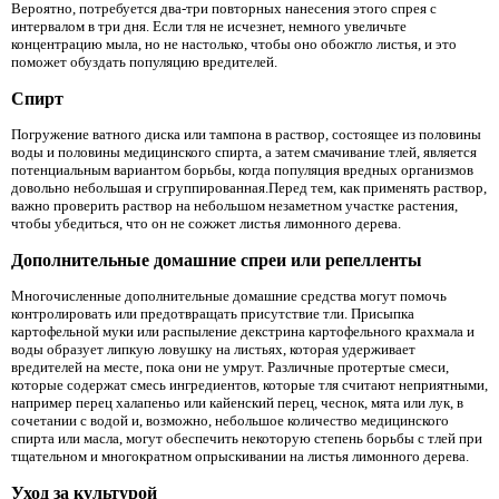
Вероятно, потребуется два-три повторных нанесения этого спрея с
интервалом в три дня. Если тля не исчезнет, ​​немного увеличьте
концентрацию мыла, но не настолько, чтобы оно обожгло листья, и это
поможет обуздать популяцию вредителей.
Спирт
Погружение ватного диска или тампона в раствор, состоящее из половины
воды и половины медицинского спирта, а затем смачивание тлей, является
потенциальным вариантом борьбы, когда популяция вредных организмов
довольно небольшая и сгруппированная.Перед тем, как применять раствор,
важно проверить раствор на небольшом незаметном участке растения,
чтобы убедиться, что он не сожжет листья лимонного дерева.
Дополнительные домашние спреи или репелленты
Многочисленные дополнительные домашние средства могут помочь
контролировать или предотвращать присутствие тли. Присыпка
картофельной муки или распыление декстрина картофельного крахмала и
воды образует липкую ловушку на листьях, которая удерживает
вредителей на месте, пока они не умрут. Различные протертые смеси,
которые содержат смесь ингредиентов, которые тля считают неприятными,
например перец халапеньо или кайенский перец, чеснок, мята или лук, в
сочетании с водой и, возможно, небольшое количество медицинского
спирта или масла, могут обеспечить некоторую степень борьбы с тлей при
тщательном и многократном опрыскивании на листья лимонного дерева.
Уход за культурой