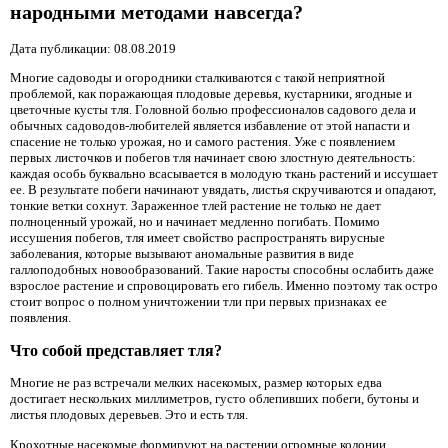
народными методами навсегда?
Дата публикации: 08.08.2019
Многие садоводы и огородники сталкиваются с такой неприятной
проблемой, как поражающая плодовые деревья, кустарники, ягодные и
цветочные кусты тля. Головной болью профессионалов садового дела и
обычных садоводов-любителей является избавление от этой напасти и
спасение не только урожая, но и самого растения. Уже с появлением
первых листочков и побегов тля начинает свою злостную деятельность:
каждая особь буквально всасывается в молодую ткань растений и иссушает
ее. В результате побеги начинают увядать, листья скручиваются и опадают,
тонкие ветки сохнут. Зараженное тлей растение не только не дает
полноценный урожай, но и начинает медленно погибать. Помимо
иссушения побегов, тля имеет свойство распространять вирусные
заболевания, которые вызывают аномальные развития в виде
галлоподобных новообразований. Такие наросты способны ослабить даже
взрослое растение и спровоцировать его гибель. Именно поэтому так остро
стоит вопрос о полном уничтожении тли при первых признаках ее
появления.
Что собой представляет тля?
Многие не раз встречали мелких насекомых, размер которых едва
достигает нескольких миллиметров, густо облепивших побеги, бутоны и
листья плодовых деревьев. Это и есть тля.
Крохотные насекомые формируют на растении огромные колонии,