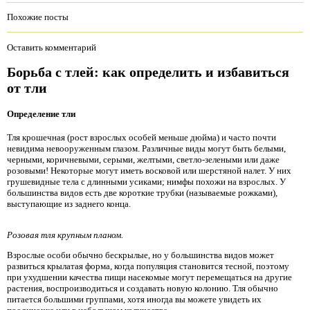
Похожие посты
Оставить комментарий
Борьба с тлей: как определить и избавиться
от тли
Определение тли
Тля крошечная (рост взрослых особей меньше дюйма) и часто почти
невидима невооруженным глазом. Различные виды могут быть белыми,
черными, коричневыми, серыми, желтыми, светло-зелеными или даже
розовыми! Некоторые могут иметь восковой или шерстяной налет. У них
грушевидные тела с длинными усиками; нимфы похожи на взрослых. У
большинства видов есть две короткие трубки (называемые рожками),
выступающие из заднего конца.
Розовая тля крупным планом.
Взрослые особи обычно бескрылые, но у большинства видов может
развиться крылатая форма, когда популяция становится тесной, поэтому
при ухудшении качества пищи насекомые могут перемещаться на другие
растения, воспроизводиться и создавать новую колонию. Тля обычно
питается большими группами, хотя иногда вы можете увидеть их