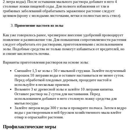
2 литра воды). После остывания мыльного раствора добавьте в него 4
столовые ложки пищевой соды. Для полного избавления от тли и
грибковых заболеваний обрабатывать зараженное растение следует
целиком (крону с молодыми листочками, ветки и полностью весь ствол).
Применение настоев из золы
Как уже говорилось ранее, чрезмерное внесение удобрений провоцирует
появление и размножение тли. Для повышения сопротивляемости растения
следует обработать его растворами, приготовленными с использованием
золы. Подобные средства не только помогут избавиться от вредителей, но
и снизят кислотность почвы.
Варианты приготовления растворов на основе золы:
Смешайте 1,5 кг золы с 50 г мыльной стружки. Залейте полученный
порошок 10 литрами воды и оставьте настаиваться не менее суток.
Перед обработкой плодовых деревьев, процедите настой и
используйте в несколько приемов.
Возьмите 3 кг древесной золы и залейте 10 литрами кипятка.
Оставьте раствор на 2 суток для настаивания. Перед
использованием добавьте в него столовую ложку средства для
мытья посуды.
Залейте литром воды 300 г золы и проварите полчаса. Затем в ведро
воды с растворенным в ней бруском хозяйственного мыла влейте
отвар и опрыскайте растения.
Профилактические меры