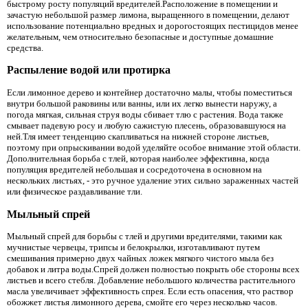
быстрому росту популяций вредителей.Расположение в помещении и
зачастую небольшой размер лимона, выращенного в помещении, делают
использование потенциально вредных и дорогостоящих пестицидов менее
желательным, чем относительно безопасные и доступные домашние
средства.
Распыление водой или протирка
Если лимонное дерево и контейнер достаточно малы, чтобы поместиться
внутри большой раковины или ванны, или их легко вынести наружу, а
погода мягкая, сильная струя воды сбивает тлю с растения. Вода также
смывает падевую росу и любую сажистую плесень, образовавшуюся на
ней.Тля имеет тенденцию скапливаться на нижней стороне листьев,
поэтому при опрыскивании водой уделяйте особое внимание этой области.
Дополнительная борьба с тлей, которая наиболее эффективна, когда
популяция вредителей небольшая и сосредоточена в основном на
нескольких листьях, - это ручное удаление этих сильно зараженных частей
или физическое раздавливание тли.
Мыльный спрей
Мыльный спрей для борьбы с тлей и другими вредителями, такими как
мучнистые червецы, трипсы и белокрылки, изготавливают путем
смешивания примерно двух чайных ложек мягкого чистого мыла без
добавок и литра воды.Спрей должен полностью покрыть обе стороны всех
листьев и всего стебля. Добавление небольшого количества растительного
масла увеличивает эффективность спрея. Если есть опасения, что раствор
обожжет листья лимонного дерева, смойте его через несколько часов.