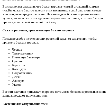
Возможно, вы слышали, что божья коровка - самый страшный кошмар
тли.Вы можете быстро занести этих насекомых в свой сад, и они съедят
всю тлю, не повредив растения. На самом деле божьих коровок нелегко
купить, но вы можете посадить определенные растения, которые быстро
привлекут их в свой кишащий тлей сад.
Сажать растения, привлекающие божьих коровок
Посадите любое из следующих растений вдали от заражения, чтобы
привлечь божьих коровок:
Чеснок
Тысячелистник
Пуговицы бакалавра
Орегано
Бархатцы
Календула
Подсолнечник
Дейзи
Алиссум
Укроп
Все эти растения привлекут здоровое потомство божьих коровок и, в конце
концов, поедают популяцию тли.
Растения для отпугивания тлей