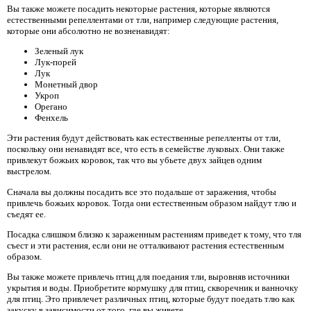
Вы также можете посадить некоторые растения, которые являются
естественными репеллентами от тли, например следующие растения,
которые они абсолютно не возненавидят:
Зеленый лук
Лук-порей
Лук
Монетный двор
Укроп
Орегано
Фенхель
Эти растения будут действовать как естественные репелленты от тли,
поскольку они ненавидят все, что есть в семействе луковых. Они также
привлекут божьих коровок, так что вы убьете двух зайцев одним
выстрелом.
Сначала вы должны посадить все это подальше от заражения, чтобы
привлечь божьих коровок. Тогда они естественным образом найдут тлю и
съедят ее.
Посадка слишком близко к зараженным растениям приведет к тому, что тля
съест и эти растения, если они не отталкивают растения естественным
образом.
Вы также можете привлечь птиц для поедания тли, выровняв источники
укрытия и воды. Приобретите кормушку для птиц, скворечник и ванночку
для птиц. Это привлечет различных птиц, которые будут поедать тлю как
закуску в зависимости от того, где вы живете.