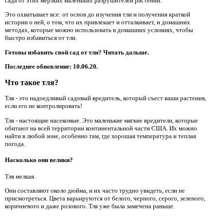
сада от этих мерзких маленьких разрушителей растений.
Это охватывает все: от основ до изучения тли и получения краткой
истории о ней, о том, что их привлекает и отталкивает, и домашних
методах, которые можно использовать в домашних условиях, чтобы
быстро избавиться от тли.
Готовы избавить свой сад от тли? Читать дальше.
Последнее обновление: 10.06.20.
Что такое тля?
Тля - это надоедливый садовый вредитель, который съест ваши растения,
если его не контролировать!
Тля - настоящие насекомые. Это маленькие мягкие вредители, которые
обитают на всей территории континентальной части США. Их можно
найти в любой зоне, особенно там, где хорошая температура и теплая
погода.
Насколько они велики?
Тля мелкая.
Они составляют около дюйма, и их часто трудно увидеть, если не
присмотреться. Цвета варьируются от белого, черного, серого, зеленого,
коричневого и даже розового. Тля уже была замечена раньше.