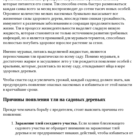
которые питаются его соком. Тля способна очень быстро размножаться:
каждая самка всего за месяц воспроизводит до сотни тысяч новых особей.
Огромное количество мелких насекомых буквально высасывает все
жизненные силы здорового дерева, впоследствии снижая урожайность,
иммунитет к различным заболеваниям и сокращая продолжительность
жизни. Тля в процессе жизнедеятельности выделяет сладкую вязкую
жидкость, которая становится не только источником развития грибковых
инфекций, но и является приманкой для муравьев-термитов, способных
полностью погубить здоровое взрослое растение за сезон.
Именно муравьи, питаясь выделяемой жидкостью, являются
переносчиками тли практически по всему саду. Помимо муравьев, в
достаточно жаркое и засушливое лето у тли рождается поколение особей с
крыльями, которые, разлетаясь по всему саду, откладывают яйца в коре
здоровых деревьев.
Чтобы спасти сад и увеличить урожай, каждый садовод должен знать, как
предупредить появление опасных насекомых и избавиться от этой напасти
в кратчайшие сроки.
Причины появления тли на садовых деревьях
Прежде чем начать борьбу с вредителем, стоит выяснить причины его
появления:
Заражение тлей соседнего участка.
Если хозяин близлежащего
садового участка не обращает внимания на зараженные тлей
деревья и не предпринимает никаких действий, чтобы избавиться от