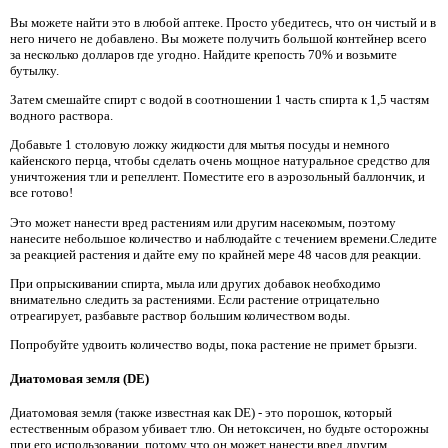
Вы можете найти это в любой аптеке. Просто убедитесь, что он чистый и в
него ничего не добавлено. Вы можете получить большой контейнер всего
за несколько долларов где угодно. Найдите крепость 70% и возьмите
бутылку.
Затем смешайте спирт с водой в соотношении 1 часть спирта к 1,5 частям
водного раствора.
Добавьте 1 столовую ложку жидкости для мытья посуды и немного
кайенского перца, чтобы сделать очень мощное натуральное средство для
уничтожения тли и репеллент. Поместите его в аэрозольный баллончик, и
все готово!
Это может нанести вред растениям или другим насекомым, поэтому
нанесите небольшое количество и наблюдайте с течением времени.Следите
за реакцией растения и дайте ему по крайней мере 48 часов для реакции.
При опрыскивании спирта, мыла или других добавок необходимо
внимательно следить за растениями. Если растение отрицательно
отреагирует, разбавьте раствор большим количеством воды.
Попробуйте удвоить количество воды, пока растение не примет брызги.
Диатомовая земля (DE)
Диатомовая земля (также известная как DE) - это порошок, который
естественным образом убивает тлю. Он нетоксичен, но будьте осторожны
при его использовании, потому что он может нанести вред другим