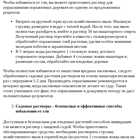
Чтобы избавиться от тли, вы можете приготовить раствор для
опрыскивания пораженных деревьев по одному из предложенных
рецептов:
Натрите на крупной терке кусок хозяйственного мыла. Мыльную
стружку разведите в ведре с теплой водой. После того, как мыло
полностью разойдется, влейте в раствор 50 мл нашатырного спирта.
Полученный раствор перелейте в емкости с пульверизатором и
обработайте пораженные тлей растения, уделяя особое внимание
молодым побегам и зараженным местам.
В 5 литрах воды растворите 1 столовую ложку детского
стирального порошка. Добавьте 4 столовые ложки нашатыря и,
размешав состав, обработайте им плодовые деревья.
Чтобы полностью избавиться от нашествия вредных насекомых, следует
обрабатывать садовые растения раствором на основе нашатыря несколько
раз с перерывом 1-2 дня. Производить опрыскивание рекомендуется в
вечернее время, когда насекомые-опылители не летают по саду. Также
стоит учитывать тот факт, что опрыскивание в дождливую погоду не даст
положительных результатов.
Содовые растворы – безопасные и эффективные способы
избавления от тли
Доступным и безопасным для плодовых растений способом ликвидации
тли является раствор с пищевой содой. Чтобы приготовить
обеззараживающее средство, необходимо растворить стружку
хозяйственного мыла в горячей воде (из расчета 1 столовая ложка мыла на