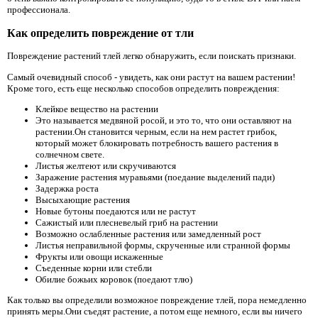
профессионала.
Как определить повреждение от тли
Повреждение растений тлей легко обнаружить, если поискать признаки.
Самый очевидный способ - увидеть, как они растут на вашем растении!
Кроме того, есть еще несколько способов определить повреждения:
Клейкое вещество на растении
Это называется медвяной росой, и это то, что они оставляют на
растении.Он становится черным, если на нем растет грибок,
который может блокировать потребность вашего растения в
солнечном свете.
Листья желтеют или скручиваются
Заражение растения муравьями (поедание выделений пади)
Задержка роста
Высыхающие растения
Новые бутоны поедаются или не растут
Сажистый или плесневелый гриб на растении
Возможно ослабленные растения или замедленный рост
Листья неправильной формы, скрученные или странной формы
Фрукты или овощи искаженные
Съеденные корни или стебли
Обилие божьих коровок (поедают тлю)
Как только вы определили возможное повреждение тлей, пора немедленно
принять меры.Они съедят растение, а потом еще немного, если вы ничего