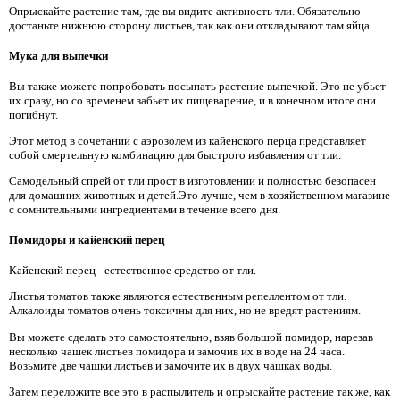
Опрыскайте растение там, где вы видите активность тли. Обязательно
достаньте нижнюю сторону листьев, так как они откладывают там яйца.
Мука для выпечки
Вы также можете попробовать посыпать растение выпечкой. Это не убьет
их сразу, но со временем забьет их пищеварение, и в конечном итоге они
погибнут.
Этот метод в сочетании с аэрозолем из кайенского перца представляет
собой смертельную комбинацию для быстрого избавления от тли.
Самодельный спрей от тли прост в изготовлении и полностью безопасен
для домашних животных и детей.Это лучше, чем в хозяйственном магазине
с сомнительными ингредиентами в течение всего дня.
Помидоры и кайенский перец
Кайенский перец - естественное средство от тли.
Листья томатов также являются естественным репеллентом от тли.
Алкалоиды томатов очень токсичны для них, но не вредят растениям.
Вы можете сделать это самостоятельно, взяв большой помидор, нарезав
несколько чашек листьев помидора и замочив их в воде на 24 часа.
Возьмите две чашки листьев и замочите их в двух чашках воды.
Затем переложите все это в распылитель и опрыскайте растение так же, как