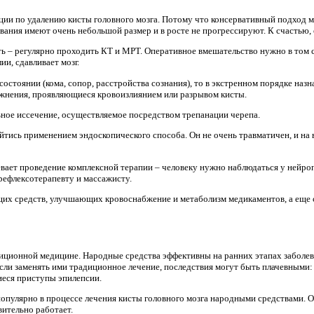
ции по удалению кисты головного мозга. Потому что консервативный подход 
ования имеют очень небольшой размер и в росте не прогрессируют. К счастью, 
ь – регулярно проходить КТ и МРТ. Оперативное вмешательство нужно в том с
и, сдавливает мозг.
состоянии (кома, сопор, расстройства сознания), то в экстренном порядке на
жнения, проявляющиеся кровоизлиянием или разрывом кисты.
ное иссечение, осуществляемое посредством трепанации черепа.
йтись применением эндоскопического способа. Он не очень травматичен, и на
вает проведение комплексной терапии – человеку нужно наблюдаться у нейро
 рефлексотерапевту и массажисту.
их средств, улучшающих кровоснабжение и метаболизм медикаментов, а еще
иционной медицине. Народные средства эффективны на ранних этапах заболев
сли заменять ими традиционное лечение, последствия могут быть плачевными: 
иеся приступы эпилепсии.
пулярно в процессе лечения кисты головного мозга народными средствами. 
вительно работает.