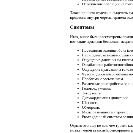
Осложнение операции на голов
Также принято отдельно выделять ф
процессы внутри черепа, травмы гол
Симптомы
Итак, выше были рассмотрены причин
вот какие признаки беспокоят пациен
Постоянная головная боль (це
Периодически появляющаяся сл
Ощущение давления на глазны
Ослабленная работоспособнос
Ощущение пульсации в голове
Чувство давления, оказываемо
Проблемы с засыпанием.
Различные расстройства зрени
Головокружения.
Тугоухость.
Дискоординация движений.
Шаткость.
Обмороки.
Мелкоразмашистый тремор.
Рвота (данный симптом возник
Однако это еще не все, чем грозит к
мозжечковой атаксией, сенсорными р