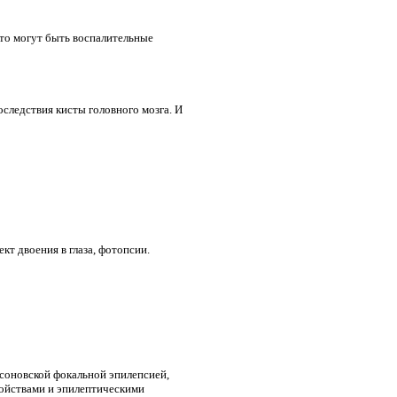
то могут быть воспалительные
следствия кисты головного мозга. И
кт двоения в глаза, фотопсии.
ксоновской фокальной эпилепсией,
ройствами и эпилептическими