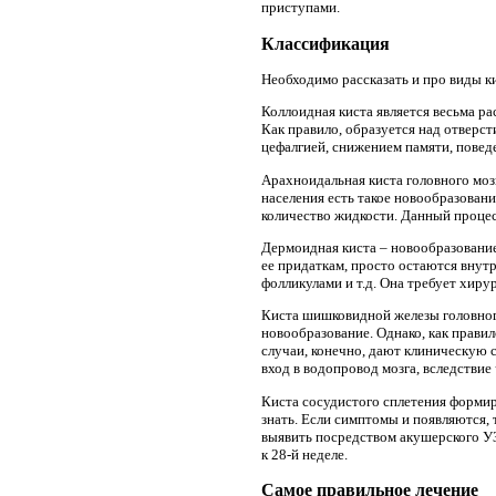
приступами.
Классификация
Необходимо рассказать и про виды ки
Коллоидная киста является весьма 
Как правило, образуется над отверс
цефалгией, снижением памяти, повед
Арахноидальная киста головного моз
населения есть такое новообразовани
количество жидкости. Данный процесс
Дермоидная киста – новообразование 
ее придаткам, просто остаются внут
фолликулами и т.д. Она требует хиру
Киста шишковидной железы головного
новообразование. Однако, как правил
случаи, конечно, дают клиническую
вход в водопровод мозга, вследствие
Киста сосудистого сплетения формир
знать. Если симптомы и появляются,
выявить посредством акушерского УЗ
к 28-й неделе.
Самое правильное лечение