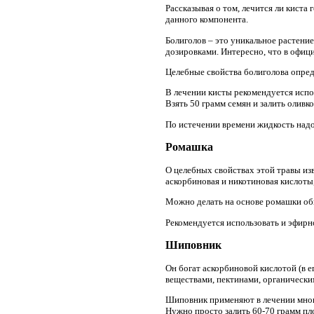
Рассказывая о том, лечится ли киста
данного компонента.
Болиголов – это уникальное растени
дозировками. Интересно, что в офиц
Целебные свойства болиголова опред
В лечении кисты рекомендуется испо
Взять 50 грамм семян и залить оливко
По истечении времени жидкость надо
Ромашка
О целебных свойствах этой травы изв
аскорбиновая и никотиновая кислоты
Можно делать на основе ромашки обыч
Рекомендуется использовать и эфирн
Шиповник
Он богат аскорбиновой кислотой (в е
веществами, пектинами, органически
Шиповник применяют в лечении многих
Нужно просто залить 60-70 грамм пло