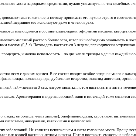
 головного мозга народными средствами, нужно упомянуть и о тех целебных эл
е, довольно-таки токсичное, а потому принимать его нужно строго в соответс
иальной медицине его используют даже в лечении рака.
еляются имеющимися в составе алкалоидами, эфирными маслами, кверцетином,
льзовать масляный раствор болиголова, который необходимо закапывать в нос
вым маслом (0,5 л). Потом дать настояться 3 недели, периодически встряхивая 
 процедить, и можно использовать – по две капли трижды в день в каждый нос
естно всем с давних времен. В ее состав входит особое эфирное масло с хамазу
, флавоноиды, полисахариды, дубильные вещества, гликозид апигенин, органич
ный чай – заливать 3 ст.л. литром кипятка, потом настаивать и пить в течение
ое масло. Ароматерапия в виде аппликаций, ванн и ингаляций тоже славится с
го ягодах ее больше, чем в лимоне), биофлавоноидами, каротином, витаминам
ми кислотами, минералами, катехинами и целлюлозой.
 заболеваний. Не является исключением и киста головного мозга. Проще всего
дов или корней растения литром кипятка. Потом поставить емкость на небольш