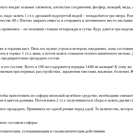
 него входят зольные элементы, азотистые соединения, фосфор, кальций, медь, 
, надо залить 1 ст.л. дрожжей подогретой водой – понадобится три литра. Разм
честве 40 г. Плотно закрыть емкость и отправить в затемненное место настаива
 применять – по половине стакана четырежды в сутки. Курс длится три недели
е и терапии кист. Пить его нужно утром и вечером, ежедневно, пока состояни
ь в термос 1 ст.л. мака, а потом залить стаканом теплого кипяченого молока. 
 предварительно процедить состав.
 в его составе. Всего в 100 мл содержится порядка 1448 мг кальция! К тому же
яемым при нервных расстройствах, заражении глистами, коклюше, болезнях 
Чтобы приготовить из софоры японской целебное средство, необходимо смешат
ни и цветов донника. Потом взять 2 ст.л. получившегося сбора и залить двумя 
 чего процедить. Принимать по одной рюмке перед едой. То количество, которо
лено составом софоры:
тоническим, успокаивающим и спазмолитическим действиями.