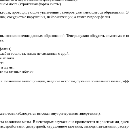
ном мозге (ятрогенная форма кисты).
акторы, провоцирующие увеличение размеров уже имеющегося образования. Э
овы, сосудистые нарушения, нейроинфекции, а также гидроцефалия.
ы возникновения данных образований. Теперь нужно обсудить симптомы и по
та:
фалгия).
абая тошнота, никак не связанная с едой.
е яблоки.
ть.
 и шумы.
го на глазные яблоки.
я: появление галлюцинаций, падение остроты, сужение зрительных полей, эффе
ает, если наблюдается высокая внутричерепная гипертензия).
иста головного мозга. В некоторых случаях она проявляется пароксизмами, дже
асстройствами, дизартрией, нарушением глотания, глазодвигательными расст