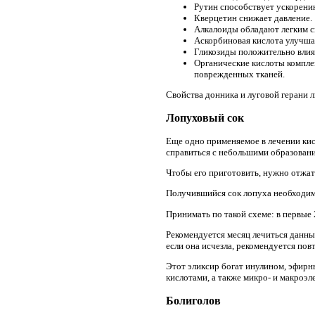
Рутин способствует ускорени
Кверцетин снижает давление.
Алкалоиды обладают легким 
Аскорбиновая кислота улучшае
Гликозиды положительно влия
Органические кислоты компле
поврежденных тканей.
Свойства донника и луговой герани 
Лопуховый сок
Еще одно применяемое в лечении кис
справиться с небольшими образован
Чтобы его приготовить, нужно отжат
Получившийся сок лопуха необходимо
Принимать по такой схеме: в первые 
Рекомендуется месяц лечиться данным
если она исчезла, рекомендуется пов
Этот эликсир богат инулином, эфирн
кислотами, а также микро- и макроэл
Болиголов