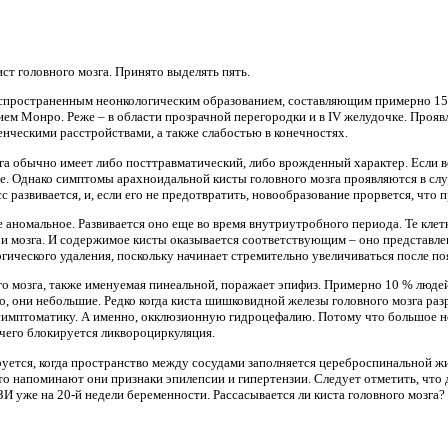
ст головного мозга. Принято выделять пять.
распространенным неонкологическим образованием, составляющим примерно 15
тием Монро. Реже – в области прозрачной перегородки и в IV желудочке. Проя
енческими расстройствами, а также слабостью в конечностях.
га обычно имеет либо посттравматический, либо врожденный характер. Если в
е. Однако симптомы арахноидальной кисты головного мозга проявляются в слу
 развивается, и, если его не предотвратить, новообразование прорвется, что п
аномальное. Развивается оно еще во время внутриутробного периода. Те клетк
ри мозга. И содержимое кисты оказывается соответствующим – оно представл
ргического удаления, поскольку начинает стремительно увеличиваться после поя
 мозга, также именуемая пинеальной, поражает эпифиз. Примерно 10 % людей
о, они небольшие. Редко когда киста шишковидной железы головного мозга разр
 симптоматику. А именно, окклюзионную гидроцефалию. Потому что большое 
 чего блокируется ликвороциркуляция.
уется, когда пространство между сосудами заполняется цереброспинальной жи
 то напоминают они признаки эпилепсии и гипертензии. Следует отметить, чт
И уже на 20-й недели беременности. Рассасывается ли киста головного мозга?