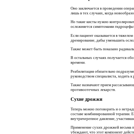
Оно заключается в проведении опера
лишь в тех случаях, когда новообраз
Но такие кисты нужно контролироват
осложняется симптомами гидроцефали
Если пациент оказывается в тяжелом 
дренирование, дабы уменьшить осло
Также может быть показано радикаль
В остальных случаях получается обо
времени.
Реабилитация обязательно подразуме
руководством специалиста, ходить к
Также назначают прием рассасывающ
противоотечных лекарств.
Сухие дрожжи
Теперь можно поговорить и о нетрад
составе комбинированной терапии. Е
внутричерепное давление, участивш
Применение сухих дрожжей весьма по
убеждают, что этот компонент дейст