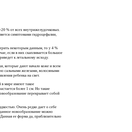
-20 % от всех внутрижелудочковых.
вляется симптомами гидроцефалии,
ерить некоторым данным, то у 4 %
чае, если в них скапливается большое
риведет к летальному исходу.
и, которые дают начало коже и всем
ено сальными железами, волосяными
вления ребенка на свет.
 в мире имеют такое
астается более 1 см. Но такие
новообразование перекрывает собой
дкостью. Очень редко дает о себе
о данное новообразование можно
 Данная ее форма да, приблизительно