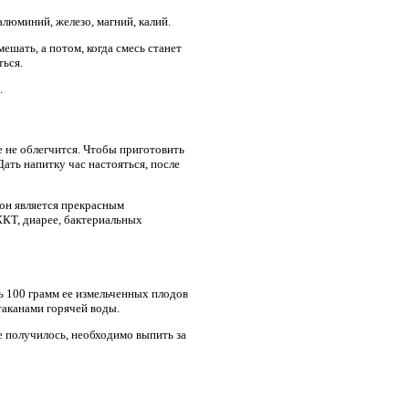
алюминий, железо, магний, калий.
ешать, а потом, когда смесь станет
ться.
.
е не облегчится. Чтобы приготовить
Дать напитку час настояться, после
 он является прекрасным
ЖКТ, диарее, бактериальных
ь 100 грамм ее измельченных плодов
стаканами горячей воды.
е получилось, необходимо выпить за