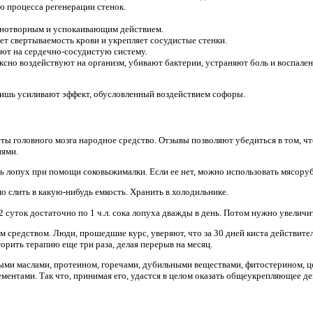
ю процесса регенерации стенок.
снотворным и успокаивающим действием.
т свертываемость крови и укрепляет сосудистые стенки.
ют на сердечно-сосудистую систему.
ксно воздействуют на организм, убивают бактерии, устраняют боль и воспале
лишь усиливают эффект, обусловленный воздействием софоры.
ты головного мозга народное средство. Отзывы позволяют убедиться в том, чт
иями.
ь лопух при помощи соковыжималки. Если ее нет, можно использовать мясоруб
 слить в какую-нибудь емкость. Хранить в холодильнике.
2 суток достаточно по 1 ч.л. сока лопуха дважды в день. Потом нужно увеличи
 средством. Люди, прошедшие курс, уверяют, что за 30 дней киста действите
торить терапию еще три раза, делая перерыв на месяц.
ыми маслами, протеином, горечами, дубильными веществами, фитостерином, ц
ементами. Так что, принимая его, удастся в целом оказать общеукрепляющее де