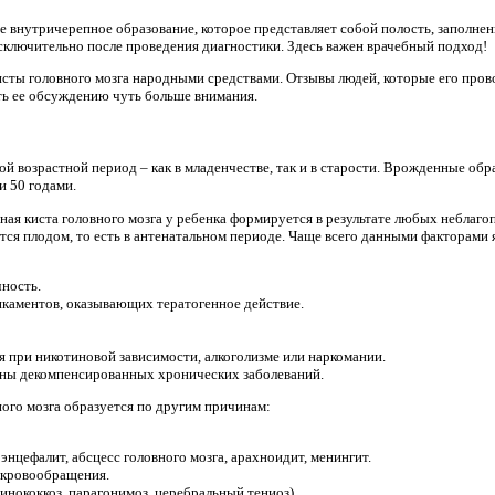
ое внутричерепное образование, которое представляет собой полость, заполне
исключительно после проведения диагностики. Здесь важен врачебный подход!
сты головного мозга народными средствами. Отзывы людей, которые его прово
ить ее обсуждению чуть больше внимания.
й возрастной период – как в младенчестве, так и в старости. Врожденные обр
и 50 годами.
ная киста головного мозга у ребенка формируется в результате любых неблаг
ляется плодом, то есть в антенатальном периоде. Чаще всего данными факторами 
ность.
каментов, оказывающих тератогенное действие.
 при никотиновой зависимости, алкоголизме или наркомании.
ны декомпенсированных хронических заболеваний.
ого мозга образуется по другим причинам:
энцефалит, абсцесс головного мозга, арахноидит, менингит.
 кровообращения.
инококкоз, парагонимоз, церебральный тениоз).