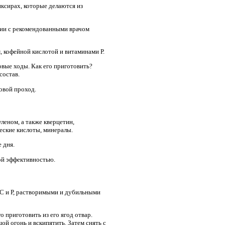
иксирах, которые делаются из
твии с рекомендованными врачом
 кофейной кислотой и витаминами Р.
овые ходы. Как его приготовить?
состав.
овой проход.
леном, а также кверцетин,
еские кислоты, минералы.
 дня.
вой эффективностью.
и С и Р, растворимыми и дубильными
 приготовить из его ягод отвар.
ой огонь и вскипятить. Затем снять с