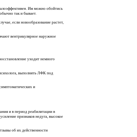
малоэффективен. Им можно обойтись
обычно так и бывает.
лучае, если новообразование растет,
значают вентрикулярное наружное
 восстановление уходит немного
психолога, выполнять ЛФК под
 симптоматических и
ания и в период реабилитации в
усиление признаков недуга, высокое
Отзывы об их действенности