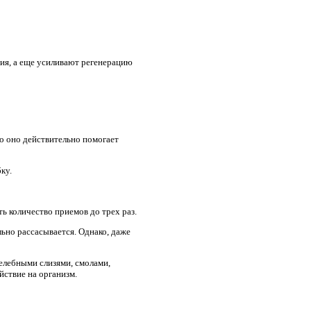
ния, а еще усиливают регенерацию
о оно действительно помогает
ку.
ть количество приемов до трех раз.
льно рассасывается. Однако, даже
елебными слизями, смолами,
йствие на организм.