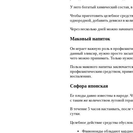
У него богатый химический состав, в
Чтобы приготовить целебное средство
однородной, добавить девясил в коли
Через несколько дней можно начинать
Маковый напиток
Он играет важную роль в профилактик
данный эликсир, нужно просто засыпат
чего можно принимать. Только нужно
Польза макового напитка заключается
профилактическим средством, примен
воспалениях.
Софора японская
Ее плоды давно известны в народе. 
с таким же количеством луговой гера
В течение 5 часов настаивать, после
сутки.
Целебное действие средства обуслов
Флавоноиды обладают кардио