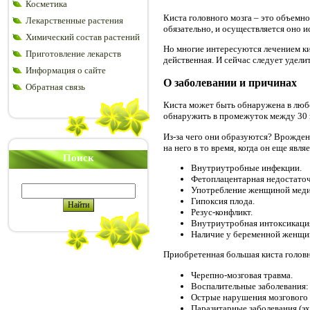
Косметика
Киста головного мозга – это объемн
Лекарственные растения
обязательно, и осуществляется оно 
Химический состав растений
Но многие интересуются лечением ки
Приготовление лекарств
действенная. И сейчас следует удел
Информация о сайте
О заболевании и причинах
Обратная связь
Киста может быть обнаружена в любо
обнаружить в промежуток между 30 
Из-за чего они образуются? Врожден
на него в то время, когда он еще яв
Поиск
Внутриутробные инфекции.
Фетоплацентарная недостаточ
Употребление женщиной меди
Гипоксия плода.
Резус-конфликт.
Внутриутробная интоксикация
Наличие у беременной женщи
Приобретенная большая киста головн
Черепно-мозговая травма.
Воспалительные заболевания: 
Острые нарушения мозгового
Паразитарные заболевания (эх