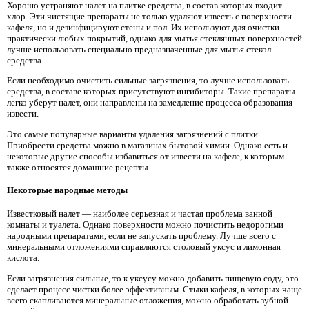
Хорошо устраняют налет на плитке средства, в состав которых входит
хлор. Эти чистящие препараты не только удаляют известь с поверхности
кафеля, но и дезинфицируют стены и пол. Их используют для очистки
практически любых покрытий, однако для мытья стеклянных поверхностей
лучше использовать специально предназначенные для мытья стекол
средства.
Если необходимо очистить сильные загрязнения, то лучше использовать
средства, в составе которых присутствуют ингибиторы. Такие препараты
легко уберут налет, они направлены на замедление процесса образования
извести.
Это самые популярные варианты удаления загрязнений с плитки.
Приобрести средства можно в магазинах бытовой химии. Однако есть и
некоторые другие способы избавиться от извести на кафеле, к которым
также относятся домашние рецепты.
Некоторые народные методы
Известковый налет — наиболее серьезная и частая проблема ванной
комнаты и туалета. Однако поверхности можно почистить недорогими
народными препаратами, если не запускать проблему. Лучше всего с
минеральными отложениями справляются столовый уксус и лимонная
кислота.
Если загрязнения сильные, то к уксусу можно добавить пищевую соду, это
сделает процесс чистки более эффективным. Стыки кафеля, в которых чаще
всего скапливаются минеральные отложения, можно обработать зубной