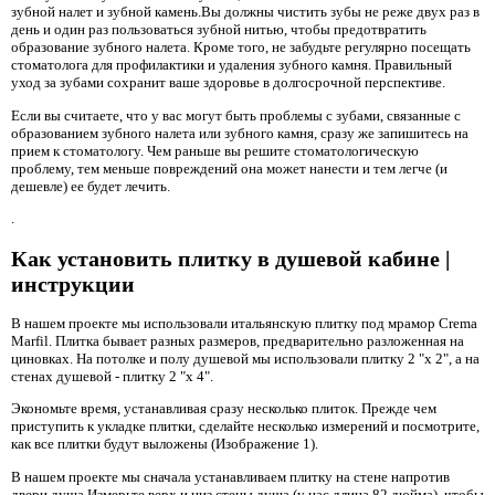
зубной налет и зубной камень.Вы должны чистить зубы не реже двух раз в
день и один раз пользоваться зубной нитью, чтобы предотвратить
образование зубного налета. Кроме того, не забудьте регулярно посещать
стоматолога для профилактики и удаления зубного камня. Правильный
уход за зубами сохранит ваше здоровье в долгосрочной перспективе.
Если вы считаете, что у вас могут быть проблемы с зубами, связанные с
образованием зубного налета или зубного камня, сразу же запишитесь на
прием к стоматологу. Чем раньше вы решите стоматологическую
проблему, тем меньше повреждений она может нанести и тем легче (и
дешевле) ее будет лечить.
.
Как установить плитку в душевой кабине |
инструкции
В нашем проекте мы использовали итальянскую плитку под мрамор Crema
Marfil. Плитка бывает разных размеров, предварительно разложенная на
циновках. На потолке и полу душевой мы использовали плитку 2 "x 2", а на
стенах душевой - плитку 2 "x 4".
Экономьте время, устанавливая сразу несколько плиток. Прежде чем
приступить к укладке плитки, сделайте несколько измерений и посмотрите,
как все плитки будут выложены (Изображение 1).
В нашем проекте мы сначала устанавливаем плитку на стене напротив
двери душа.Измерьте верх и низ стены душа (у нас длина 82 дюйма), чтобы