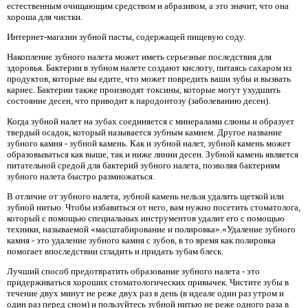
естественным очищающим средством и абразивом, а это значит, что она
хороша для чистки.
Интернет-магазин зубной пасты, содержащей пищевую соду.
Накопление зубного налета может иметь серьезные последствия для
здоровья. Бактерии в зубном налете создают кислоту, питаясь сахаром из
продуктов, которые вы едите, что может повредить ваши зубы и вызвать
кариес. Бактерии также производят токсины, которые могут ухудшить
состояние десен, что приводит к пародонтозу (заболеванию десен).
Когда зубной налет на зубах соединяется с минералами слюны и образует
твердый осадок, который называется зубным камнем. Другое название
зубного камня - зубной камень. Как и зубной налет, зубной камень может
образовываться как выше, так и ниже линии десен. Зубной камень является
питательной средой для бактерий зубного налета, позволяя бактериям
зубного налета быстро размножаться.
В отличие от зубного налета, зубной камень нельзя удалить щеткой или
зубной нитью. Чтобы избавиться от него, вам нужно посетить стоматолога,
который с помощью специальных инструментов удалит его с помощью
техники, называемой «масштабирование и полировка».«Удаление зубного
камня - это удаление зубного камня с зубов, в то время как полировка
помогает впоследствии сгладить и придать зубам блеск.
Лучший способ предотвратить образование зубного налета - это
придерживаться хороших стоматологических привычек. Чистите зубы в
течение двух минут не реже двух раз в день (в идеале один раз утром и
один раз перед сном) и пользуйтесь зубной нитью не реже одного раза в