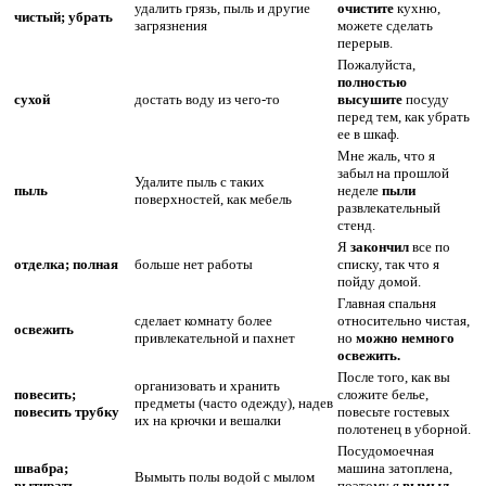
удалить грязь, пыль и другие
очистите
кухню,
чистый; убрать
загрязнения
можете сделать
перерыв.
Пожалуйста,
полностью
сухой
достать воду из чего-то
высушите
посуду
перед тем, как убрать
ее в шкаф.
Мне жаль, что я
забыл на прошлой
Удалите пыль с таких
пыль
неделе
пыли
поверхностей, как мебель
развлекательный
стенд.
Я
закончил
все по
отделка; полная
больше нет работы
списку, так что я
пойду домой.
Главная спальня
сделает комнату более
относительно чистая,
освежить
привлекательной и пахнет
но
можно немного
освежить.
После того, как вы
организовать и хранить
повесить;
сложите белье,
предметы (часто одежду), надев
повесить трубку
повесьте
гостевых
их на крючки и вешалки
полотенец в уборной.
Посудомоечная
швабра;
машина затоплена,
Вымыть полы водой с мылом
вытирать
поэтому я
вымыл