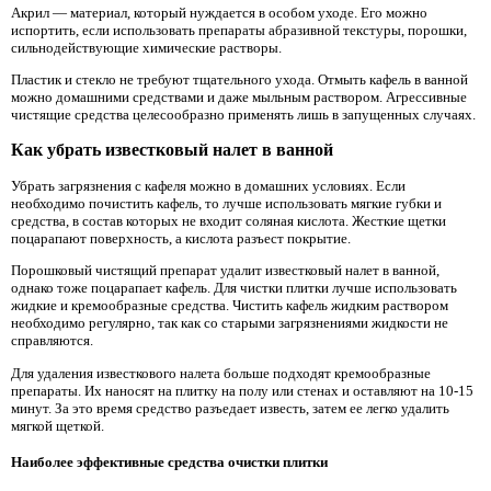
Акрил — материал, который нуждается в особом уходе. Его можно
испортить, если использовать препараты абразивной текстуры, порошки,
сильнодействующие химические растворы.
Пластик и стекло не требуют тщательного ухода. Отмыть кафель в ванной
можно домашними средствами и даже мыльным раствором. Агрессивные
чистящие средства целесообразно применять лишь в запущенных случаях.
Как убрать известковый налет в ванной
Убрать загрязнения с кафеля можно в домашних условиях. Если
необходимо почистить кафель, то лучше использовать мягкие губки и
средства, в состав которых не входит соляная кислота. Жесткие щетки
поцарапают поверхность, а кислота разъест покрытие.
Порошковый чистящий препарат удалит известковый налет в ванной,
однако тоже поцарапает кафель. Для чистки плитки лучше использовать
жидкие и кремообразные средства. Чистить кафель жидким раствором
необходимо регулярно, так как со старыми загрязнениями жидкости не
справляются.
Для удаления известкового налета больше подходят кремообразные
препараты. Их наносят на плитку на полу или стенах и оставляют на 10-15
минут. За это время средство разъедает известь, затем ее легко удалить
мягкой щеткой.
Наиболее эффективные средства очистки плитки