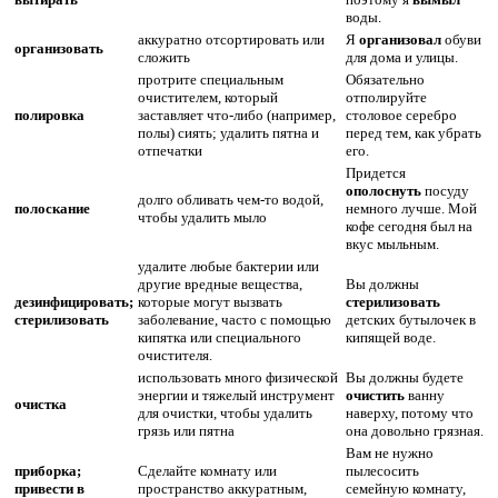
воды.
аккуратно отсортировать или
Я
организовал
обуви
организовать
сложить
для дома и улицы.
протрите специальным
Обязательно
очистителем, который
отполируйте
полировка
заставляет что-либо (например,
столовое серебро
полы) сиять; удалить пятна и
перед тем, как убрать
отпечатки
его.
Придется
ополоснуть
посуду
долго обливать чем-то водой,
полоскание
немного лучше. Мой
чтобы удалить мыло
кофе сегодня был на
вкус мыльным.
удалите любые бактерии или
другие вредные вещества,
Вы должны
дезинфицировать;
которые могут вызвать
стерилизовать
стерилизовать
заболевание, часто с помощью
детских бутылочек в
кипятка или специального
кипящей воде.
очистителя.
использовать много физической
Вы должны будете
энергии и тяжелый инструмент
очистить
ванну
очистка
для очистки, чтобы удалить
наверху, потому что
грязь или пятна
она довольно грязная.
Вам не нужно
приборка;
Сделайте комнату или
пылесосить
привести в
пространство аккуратным,
семейную комнату,