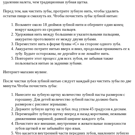
удалении налета, чем традиционная зубная щетка.
Перед тем, как чистить зубы, протрите зубную нить, чтобы удалить
остатки пищи и смахнуть их. Чтобы почистить зубы зубной нитью:
Возьмите около 18 дюймов зубной нити и оберните один конец
вокруг каждого из средних пальцев.
Удерживая нить между большими и указательными пальцами,
аккуратно протолкните ее между двумя зубами.
Переместите нить в форме буквы «С» на стороне одного зуба.
Аккуратно потрите нитью вверх и вниз, продолжая прижимать ее к
зубу. Будьте осторожны, не дергайте и не ломайте нить.
Повторите этот процесс для всех зубов, не забывая также
пользоваться нитью за задними зубами.
Интернет-магазин мулине.
После чистки зубов зубной нитью следует каждый раз чистить зубы по две
минуты.Чтобы почистить зубы:
Нанесите на зубную щетку количество зубной пасты размером с
горошину. Для детей количество зубной пасты должно быть
размером с рисовое зернышко.
Держите зубную щетку на зубах под углом 45 градусов к деснам.
Перемещайте зубную щетку вперед и назад короткими, нежными
движениями шириной, равной ширине каждого зуба.
Почистите все внешние, внутренние и жевательные поверхности
зубов щеткой и не забывайте про язык.
Что касается внутренней части передних зубов, наклоните зубную