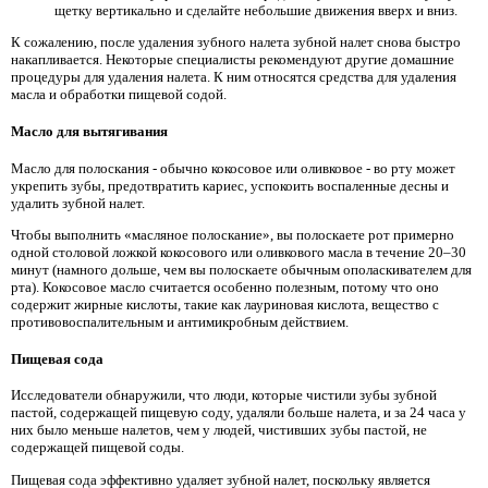
щетку вертикально и сделайте небольшие движения вверх и вниз.
К сожалению, после удаления зубного налета зубной налет снова быстро
накапливается. Некоторые специалисты рекомендуют другие домашние
процедуры для удаления налета. К ним относятся средства для удаления
масла и обработки пищевой содой.
Масло для вытягивания
Масло для полоскания - обычно кокосовое или оливковое - во рту может
укрепить зубы, предотвратить кариес, успокоить воспаленные десны и
удалить зубной налет.
Чтобы выполнить «масляное полоскание», вы полоскаете рот примерно
одной столовой ложкой кокосового или оливкового масла в течение 20–30
минут (намного дольше, чем вы полоскаете обычным ополаскивателем для
рта). Кокосовое масло считается особенно полезным, потому что оно
содержит жирные кислоты, такие как лауриновая кислота, вещество с
противовоспалительным и антимикробным действием.
Пищевая сода
Исследователи обнаружили, что люди, которые чистили зубы зубной
пастой, содержащей пищевую соду, удаляли больше налета, и за 24 часа у
них было меньше налетов, чем у людей, чистивших зубы пастой, не
содержащей пищевой соды.
Пищевая сода эффективно удаляет зубной налет, поскольку является