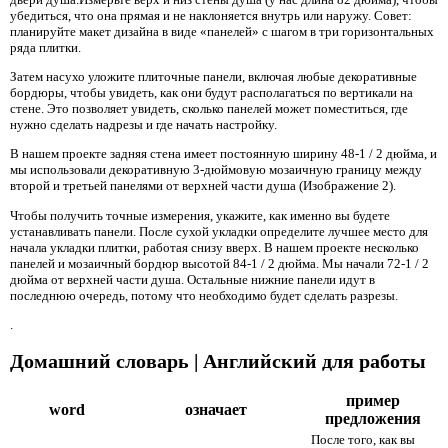
убедиться, что она прямая и не наклоняется внутрь или наружу. Совет:
планируйте макет дизайна в виде «панелей» с шагом в три горизонтальных
ряда плитки.
Затем насухо уложите плиточные панели, включая любые декоративные
бордюры, чтобы увидеть, как они будут располагаться по вертикали на
стене. Это позволяет увидеть, сколько панелей может поместиться, где
нужно сделать надрезы и где начать настройку.
В нашем проекте задняя стена имеет постоянную ширину 48-1 / 2 дюйма, и
мы использовали декоративную 3-дюймовую мозаичную границу между
второй и третьей панелями от верхней части душа (Изображение 2).
Чтобы получить точные измерения, укажите, как именно вы будете
устанавливать панели. После сухой укладки определите лучшее место для
начала укладки плитки, работая снизу вверх. В нашем проекте несколько
панелей и мозаичный бордюр высотой 84-1 / 2 дюйма. Мы начали 72-1 / 2
дюйма от верхней части душа. Остальные нижние панели идут в
последнюю очередь, потому что необходимо будет сделать разрезы.
.
Домашний словарь | Английский для работы
пример
word
означает
предложения
После того, как вы