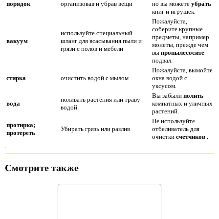
порядок
организовав и убрав вещи
но вы можете
убрать
книг и игрушек.
Пожалуйста,
соберите крупные
используйте специальный
предметы, например
вакуум
шланг для всасывания пыли и
монеты, прежде чем
грязи с полов и мебели
вы
пропылесосите
подвал.
Пожалуйста, вымойте
стирка
очистить водой с мылом
окна водой с
уксусом.
Вы забыли
полить
поливать растения или траву
вода
комнатных и уличных
водой
растений.
Не используйте
протирка;
Убирать грязь или разлив
отбеливатель для
протереть
очистки
счетчиков
.
.
Смотрите также