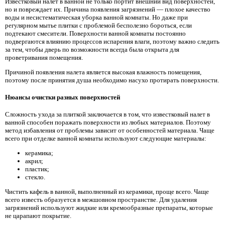
Известковый налет в ванной не только портит внешний вид поверхностей,
но и повреждает их. Причина появления загрязнений — плохое качество
воды и несистематическая уборка ванной комнаты. Но даже при
регулярном мытье плитки с проблемой бесполезно бороться, если
подтекают смесители. Поверхности ванной комнаты постоянно
подвергаются влиянию процессов испарения влаги, поэтому важно следить
за тем, чтобы дверь по возможности всегда была открыта для
проветривания помещения.
Причиной появления налета является высокая влажность помещения,
поэтому после принятия душа необходимо насухо протирать поверхности.
Нюансы очистки разных поверхностей
Сложность ухода за плиткой заключается в том, что известковый налет в
ванной способен поражать поверхности из любых материалов. Поэтому
метод избавления от проблемы зависит от особенностей материала. Чаще
всего при отделке ванной комнаты используют следующие материалы:
керамика;
акрил;
пластик;
стекло.
Чистить кафель в ванной, выполненный из керамики, проще всего. Чаще
всего известь образуется в межшовном пространстве. Для удаления
загрязнений используют жидкие или кремообразные препараты, которые
не царапают покрытие.