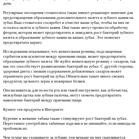
день.
Регулярные посещения стоматолога также имеют решающее значение для
предотвращения образования дополнительного налета и зубного камня на
зубах.Ваш стоматолог соскребет и очистит ваши зубы, чтобы на них не
осталось налета и зубного камня. Они также могут провести обработку
фтором, которая может предотвратить и замедлить рост бактерий зубного
налета и образование зубного камня на ваших зубах. Это помогает
предотвратить кариес.
Исследования показывают, что жевательная резинка, подслащенная
сорбитом или ксилитом между приемами пищи, может предотвратить
образование зубного налета. Не жуйте жевательную резинку с сахаром, так
как это способствует размножению бактерий на зубах. С другой стороны,
здоровая диета с низким содержанием добавленных сахаров может
ограничить рост бактерий на зубах.Обязательно ешьте много свежих
продуктов, цельного зерна и нежирных белков.
Ополаскиватель для полости рта или такой инструмент, как зубочистка,
межзубная щетка или зубная палочка, могут помочь предотвратить
накопление бактерий между приемами пищи.
Купите эти продукты в Интернете:
Курение и жевание табака также стимулируют рост бактерий на зубах.
Перестаньте употреблять табачные изделия и не начинайте, если никогда не
пробовали их.
Чем лучше вы ухаживаете за зубами, тем меньше на них скапливается