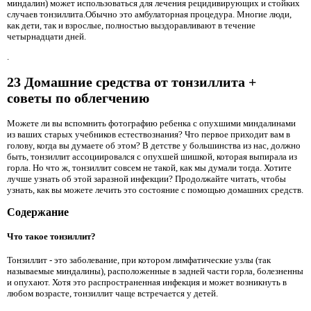
миндалин) может использоваться для лечения рецидивирующих и стойких
случаев тонзиллита.Обычно это амбулаторная процедура. Многие люди,
как дети, так и взрослые, полностью выздоравливают в течение
четырнадцати дней.
.
23 Домашние средства от тонзиллита +
советы по облегчению
Можете ли вы вспомнить фотографию ребенка с опухшими миндалинами
из ваших старых учебников естествознания? Что первое приходит вам в
голову, когда вы думаете об этом? В детстве у большинства из нас, должно
быть, тонзиллит ассоциировался с опухшей шишкой, которая выпирала из
горла. Но что ж, тонзиллит совсем не такой, как мы думали тогда. Хотите
лучше узнать об этой заразной инфекции? Продолжайте читать, чтобы
узнать, как вы можете лечить это состояние с помощью домашних средств.
Содержание
Что такое тонзиллит?
Тонзиллит - это заболевание, при котором лимфатические узлы (так
называемые миндалины), расположенные в задней части горла, болезненны
и опухают. Хотя это распространенная инфекция и может возникнуть в
любом возрасте, тонзиллит чаще встречается у детей.