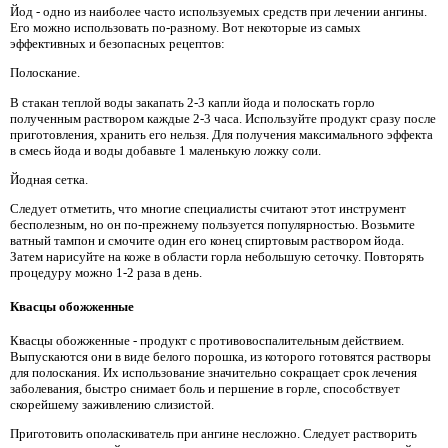
Йод - одно из наиболее часто используемых средств при лечении ангины.
Его можно использовать по-разному. Вот некоторые из самых
эффективных и безопасных рецептов:
Полоскание.
В стакан теплой воды закапать 2-3 капли йода и полоскать горло
полученным раствором каждые 2-3 часа. Используйте продукт сразу после
приготовления, хранить его нельзя. Для получения максимального эффекта
в смесь йода и воды добавьте 1 маленькую ложку соли.
Йодная сетка.
Следует отметить, что многие специалисты считают этот инструмент
бесполезным, но он по-прежнему пользуется популярностью. Возьмите
ватный тампон и смочите один его конец спиртовым раствором йода.
Затем нарисуйте на коже в области горла небольшую сеточку. Повторять
процедуру можно 1-2 раза в день.
Квасцы обожженные
Квасцы обожженные - продукт с противовоспалительным действием.
Выпускаются они в виде белого порошка, из которого готовятся растворы
для полоскания. Их использование значительно сокращает срок лечения
заболевания, быстро снимает боль и першение в горле, способствует
скорейшему заживлению слизистой.
Приготовить ополаскиватель при ангине несложно. Следует растворить