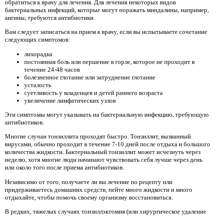
обратиться к врачу для лечения. Для лечения некоторых видов
бактериальных инфекций, которые могут поражать миндалины, например,
ангины, требуются антибиотики.
Вам следует записаться на прием к врачу, если вы испытываете сочетание
следующих симптомов:
лихорадка
постоянная боль или першение в горле, которое не проходит в
течение 24-48 часов
болезненное глотание или затруднение глотание
усталость
суетливость у младенцев и детей раннего возраста
увеличение лимфатических узлов
Эти симптомы могут указывать на бактериальную инфекцию, требующую
антибиотиков.
Многие случаи тонзиллита проходят быстро. Тонзиллит, вызванный
вирусами, обычно проходит в течение 7-10 дней после отдыха и большого
количества жидкости. Бактериальный тонзиллит может исчезнуть через
неделю, хотя многие люди начинают чувствовать себя лучше через день
или около того после приема антибиотиков.
Независимо от того, получаете ли вы лечение по рецепту или
придерживаетесь домашних средств, пейте много жидкости и много
отдыхайте, чтобы помочь своему организму восстановиться.
В редких, тяжелых случаях тонзиллэктомия (или хирургическое удаление