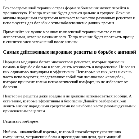
Без своевременной терапии острая форма заболевания может перейти в
хроническую. И тогда лечение будет длиться дольше и труднее. Лечение
ангины народными средствами включает множество различных рецептов и
используется для борьбы с этим заболеванием с давних времен.
Применяйте их лучше в рамках комплексной терапии вместе с теми
лекарствами, которые назначит врач. Тогда лечение будет протекать проще
и снизится риск осложнений после ангины.
Самые действенные народные рецепты в борьбе с ангиной
Народная медицина богата множеством рецептов, которые призваны
помочь в борьбе с болью в горле, снять отечность и покраснение. Не все из
них одинаково популярны и эффективны. Некоторые из них, хотя и очень
часто используются, представляют собой так называемое «плацебо»,
которое приносит только психологический комфорт, но не избавляет от
болезни.
Некоторые рецепты даже вредны и не должны использоваться вообще. А
есть такие, которые эффективны и безопасны.Давайте разберемся, как
лечить ангину народными средствами по наиболее часто рекомендуемым и
применяемым рецептам.
Рецепты с имбирем
Имбирь - «волшебный корень», который способствует укреплению
иммунитета, устранению боли и преследования цели, дает мощный