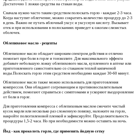
Достаточно 1 ложки средства на стакан воды.
Сначала нужно часто таким средством полоскать горло - каждые 2-3 часа.
Когда наступит облегчение, можно сократить количество процедур до 2-3
в день. Важно не путать яблочный уксус и уксусную кислоту. Вызывает
отек и при использовании в полосканиях приведет к ожогам слизистых
оболочек.
Облепиховое масло - рецепты
Облепиховое масло обладает широким спектром действия и отлично
помогает при боли в горле и тонзиллите. Для максимального эффекта
добавьте небольшую ложку облепихового масла, купленного в аптеке или
приготовленного самостоятельно со стаканом теплой кипяченой
воды.Полоскать горло этим средством необходимо каждые 30-60 минут.
Облепиховое масло также можно использовать для приготовления
компрессов. Они обладают согревающим и противовоспалительным
действием, помогают справиться с симптомами и ускоряют выздоровление
от боли в горле.
Для приготовления компресса с облепиховым маслом смочите чистый
кусок марли или несколько раз сложенную повязку, наложите на горло,
накройте полиэтиленовой пленкой и зафиксируйте. Продолжительность
процедуры 1,5-2 часа. Но при необходимости можно оставить на ночь.
Йод - как проколоть горло, где применять йодную сетку