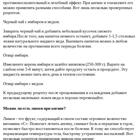
противовоспалительный и лечебный эффект. При ангине и тонзиллите его
можно применять разными способами. Вот лишь несколько проверенных
рецептов:
Черный чай с имбирем и медом.
Заварить черный чай и добавить небольшой кусочек свежего
имбиря.После того, как напиток немного остынет, добавьте 1-1,5 столовых
ложки натурального жидкого меда. Выпивать напиток можно в любом
количестве на протяжении всего периода болезни.
Отвар имбиря.
Измельчите корень имбиря и залейте кипятком (250-300 г). Варите на
слабом огне 5-6 минут, затем дайте продукту остыть и процедите. Эту
жидкость можно пить весь день в теплом состоянии.
Отвар имбиря с медом.
К предыдущему рецепту после процеживания и охлаждения добавьте
несколько маленьких ложек меда и хорошо перемешайте.
Можно ли есть лимон при ангине?
Лимон - это фрукт, содержащий в своем составе огромное количество
витамина «С». Помогает лечить ангину, снимает боль и першение в горле,
позволяет быстро восстановиться после болезни. К тому же способствует
нормализации температуры тела, быстрому устранению воспалений. Вот
несколько рецептов применения лимона при ангине: