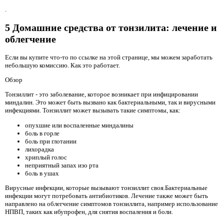
.
5 Домашние средства от тонзилита: лечение и
облегчение
Если вы купите что-то по ссылке на этой странице, мы можем заработать
небольшую комиссию. Как это работает.
Обзор
Тонзиллит - это заболевание, которое возникает при инфицировании
миндалин. Это может быть вызвано как бактериальными, так и вирусными
инфекциями. Тонзиллит может вызывать такие симптомы, как:
опухшие или воспаленные миндалины
боль в горле
боль при глотании
лихорадка
хриплый голос
неприятный запах изо рта
боль в ушах
Вирусные инфекции, которые вызывают тонзиллит своя.Бактериальные
инфекции могут потребовать антибиотиков. Лечение также может быть
направлено на облегчение симптомов тонзиллита, например использование
НПВП, таких как ибупрофен, для снятия воспаления и боли.