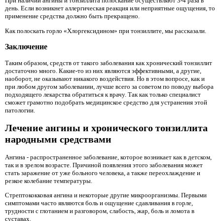
При наличии ангины и тонзиллита полоскание осуществляют 3-4 раза в
день. Если возникнет аллергическая реакция или неприятные ощущения, то
применение средства должно быть прекращено.
Как полоскать горло «Хлоргексидином» при тонзиллите, мы рассказали.
Заключение
Таким образом, средств от такого заболевания как хронический тонзиллит
достаточно много. Какие-то из них являются эффективными, а другие,
наоборот, не оказывают никакого воздействия. Но в этом вопросе, как и
при любом другом заболевании, лучше всего за советом по поводу выбора
подходящего лекарства обратиться к врачу. Так как только специалист
сможет грамотно подобрать медицинское средство для устранения этой
патологии.
Лечение ангины и хронического тонзиллита
народными средствами
Ангина - распространенное заболевание, которое возникает как в детском,
так и в зрелом возрасте. Причиной появления этого заболевания может
стать заражение от уже больного человека, а также переохлаждение и
резкое колебание температуры.
Стрептококковая ангина и некоторые другие микроорганизмы. Первыми
симптомами часто являются боль и ощущение сдавливания в горле,
трудности с глотанием и разговором, слабость, жар, боль и ломота в
суставах.