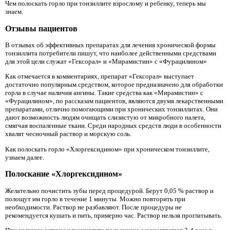
Чем полоскать горло при тонзиллите взрослому и ребенку, теперь мы
знаем.
Отзывы пациентов
В отзывах об эффективных препаратах для лечения хронической формы
тонзиллита потребители пишут, что наиболее действенными средствами
для этой цели служат «Гексорал» и «Мирамистин» с «Фурацилином»
Как отмечается в комментариях, препарат «Гексорал» выступает
достаточно популярным средством, которое предназначено для обработки
горла в случае наличия ангины. Такие средства как «Мирамистин» с
«Фурацилином», по рассказам пациентов, являются двумя лекарственными
препаратами, отлично помогающими при хронических тонзиллитах. Они
дают возможность людям очищать слизистую от микробного налета,
смягчая воспаленные ткани. Среди народных средств люди в особенности
хвалят чесночный раствор и морскую соль.
Как полоскать горло «Хлоргексидином» при хроническом тонзиллите,
узнаем далее.
Полоскание «Хлоргексидином»
Желательно почистить зубы перед процедурой. Берут 0,05 % раствор и
полощут им горло в течение 1 минуты. Можно повторить при
необходимости. Раствор не разбавляют. После процедуры не
рекомендуется кушать и пить, примерно час. Раствор нельзя проглатывать.