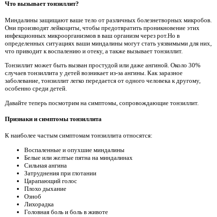
Что вызывает тонзиллит?
Миндалины защищают ваше тело от различных болезнетворных микробов.
Они производят лейкоциты, чтобы предотвратить проникновение этих
инфекционных микроорганизмов в ваш организм через рот.Но в
определенных ситуациях ваши миндалины могут стать уязвимыми для них,
что приводит к воспалению и отеку, а также вызывает тонзиллит.
Тонзиллит может быть вызван простудой или даже ангиной. Около 30%
случаев тонзиллита у детей возникает из-за ангины. Как заразное
заболевание, тонзиллит легко передается от одного человека к другому,
особенно среди детей.
Давайте теперь посмотрим на симптомы, сопровождающие тонзиллит.
Признаки и симптомы тонзиллита
К наиболее частым симптомам тонзиллита относятся:
Воспаленные и опухшие миндалины
Белые или желтые пятна на миндалинах
Сильная ангина
Затруднения при глотании
Царапающий голос
Плохо дыхание
Озноб
Лихорадка
Головная боль и боль в животе