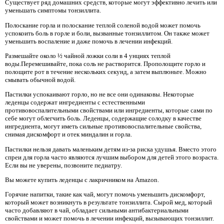
Существует ряд домашних средств, которые могут эффективно лечить или
уменьшать симптомы тонзиллита.
Полоскание горла и полоскание теплой соленой водой может помочь
успокоить боль в горле и боли, вызванные тонзиллитом. Он также может
уменьшить воспаление и даже помочь в лечении инфекций.
Размешайте около ½ чайной ложки соли в 4 унциях теплой
воды.Перемешивайте, пока соль не растворится. Прополощите горло и
полощите рот в течение нескольких секунд, а затем выплюньте. Можно
смывать обычной водой.
Пастилки успокаивают горло, но не все они одинаковы. Некоторые
леденцы содержат ингредиенты с естественными
противовоспалительными свойствами или ингредиенты, которые сами по
себе могут облегчить боль. Леденцы, содержащие солодку в качестве
ингредиента, могут иметь сильные противовоспалительные свойства,
снимая дискомфорт и отек миндалин и горла.
Пастилки нельзя давать маленьким детям из-за риска удушья. Вместо этого
спреи для горла часто являются лучшим выбором для детей этого возраста.
Если вы не уверены, позвоните педиатру.
Вы можете купить леденцы с лакричником на Amazon.
Горячие напитки, такие как чай, могут помочь уменьшить дискомфорт,
который может возникнуть в результате тонзиллита. Сырой мед, который
часто добавляют в чай, обладает сильными антибактериальными
свойствами и может помочь в лечении инфекций, вызывающих тонзиллит.