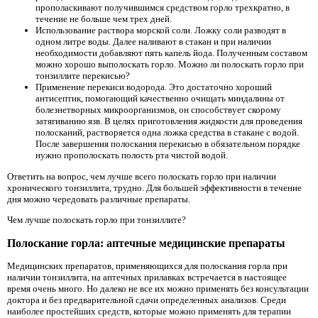
прополаскивают получившимся средством горло трехкратно, в
течение не больше чем трех дней.
Использование раствора морской соли. Ложку соли разводят в
одном литре воды. Далее наливают в стакан и при наличии
необходимости добавляют пять капель йода. Полученным составом
можно хорошо выполоскать горло. Можно ли полоскать горло при
тонзиллите перекисью?
Применение перекиси водорода. Это достаточно хороший
антисептик, помогающий качественно очищать миндалины от
болезнетворных микроорганизмов, он способствует скорому
затягиванию язв. В целях приготовления жидкости для проведения
полосканий, растворяется одна ложка средства в стакане с водой.
После завершения полоскания перекисью в обязательном порядке
нужно прополоскать полость рта чистой водой.
Ответить на вопрос, чем лучше всего полоскать горло при наличии
хронического тонзиллита, трудно. Для большей эффективности в течение
дня можно чередовать различные препараты.
Чем лучше полоскать горло при тонзиллите?
Полоскание горла: аптечные медицинские препараты
Медицинских препаратов, применяющихся для полоскания горла при
наличии тонзиллита, на аптечных прилавках встречается в настоящее
время очень много. Но далеко не все их можно применять без консультации
доктора и без предварительной сдачи определенных анализов. Среди
наиболее простейших средств, которые можно применять для терапии