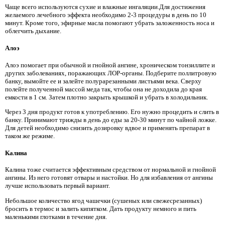
Чаще всего используются сухие и влажные ингаляции.Для достижения
желаемого лечебного эффекта необходимо 2-3 процедуры в день по 10
минут. Кроме того, эфирные масла помогают убрать заложенность носа и
облегчить дыхание.
Алоэ
Алоэ помогает при обычной и гнойной ангине, хроническом тонзиллите и
других заболеваниях, поражающих ЛОР-органы. Подберите поллитровую
банку, вымойте ее и залейте полурарезанными листьями века. Сверху
полейте полученной массой меда так, чтобы она не доходила до края
емкости в 1 см. Затем плотно закрыть крышкой и убрать в холодильник.
Через 3 дня продукт готов к употреблению. Его нужно процедить и слить в
банку. Принимают трижды в день до еды за 20-30 минут по чайной ложке.
Для детей необходимо снизить дозировку вдвое и применять препарат в
таком же режиме.
Калина
Калина тоже считается эффективным средством от нормальной и гнойной
ангины. Из него готовят отвары и настойки. Но для избавления от ангины
лучше использовать первый вариант.
Небольшое количество ягод чашечки (сушеных или свежесрезанных)
бросить в термос и залить кипятком. Дать продукту немного и пить
маленькими глотками в течение дня.