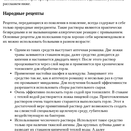
расскажем ниже.
Народные рецепты
Рецепты, передающиеся из поколения в поколение, всегда содержат в себе
только природные ингредиенты. Такие растворы являются практически
безвредными и не вызывающими аллергические реакции с привыканием.
Основные рецепты для полоскания горла хорошо себя зарекомендовали и
их можно использовать больными в разном возрасте:
Одним из таких средств выступает аптечная ромашка. Две ложки
травы заливаются стаканом воды, далее средство доводится до
кипения и настаивается двадцать минут. После этого раствор
процеживается через слой марли и применяется при хроническом
тонзиллите для обработки горла.
Применение настойки шалфея и календулы. Заваривают это
средство так же, как и аптечную ромашку и несколько раз в сутки
ею промывают миндалины. Для получения большей эффективности
разрешается использовать сборы растительного сырья.
Очень эффективно полоскать горло содой при тонзиллите. В стакане
с теплой водой растворяется ложка пищевой соды. Приготовленным
раствором очень тщательно стараются выполоскать горло. Этот в
достаточной мере примитивный раствор дает возможность создать
на слизистой специальную щелочную среду, губительно
воздействующую на бактерии.
Использование чесночного раствора. Используют такое средство
только при наличии тяжелой ангины. Два крупных зубчика давят и
разводят их стаканом кипяченой теплой воды. А далее