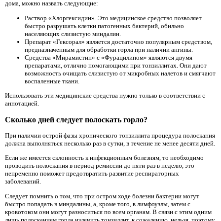
дома, можно назвать следующие:
Раствор «Хлоргексидин». Это медицинское средство позволяет
быстро разрушать клетки патогенных бактерий, обильно
населяющих слизистую миндалин.
Препарат «Гексорал» является достаточно популярным средством,
предназначенным для обработки горла при наличии ангины.
Средства «Мирамистин» с «Фурацилином» являются двумя
препаратами, отлично помогающими при тонзиллитах. Они дают
возможность очищать слизистую от микробных налетов и смягчают
воспаленные ткани.
Использовать эти медицинские средства нужно только в соответствии с
аннотацией.
Сколько дней следует полоскать горло?
При наличии острой фазы хронического тонзиллита процедура полоскания
должна выполняться несколько раз в сутки, в течение не менее десяти дней.
Если же имеется склонность к инфекционным болезням, то необходимо
проводить полоскания в период ремиссии до пяти раз в неделю, это
непременно поможет предотвратить развитие респираторных
заболеваний.
Следует помнить о том, что при остром ходе болезни бактерии могут
быстро попадать в миндалины, а, кроме того, в лимфоузлы, затем с
кровотоком они могут разноситься по всем органам. В связи с этим одним
лишь полосканием горла излечить тонзиллит, к сожалению, нельзя, поэтому