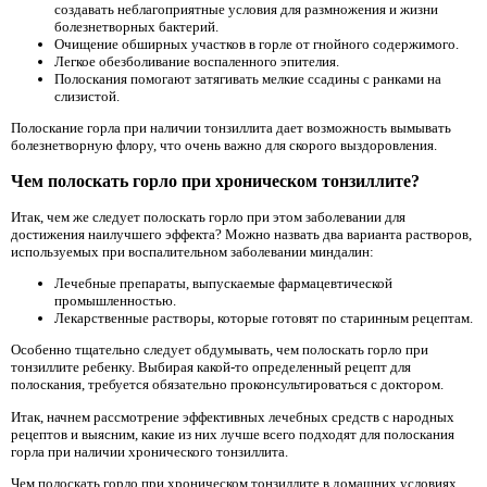
создавать неблагоприятные условия для размножения и жизни
болезнетворных бактерий.
Очищение обширных участков в горле от гнойного содержимого.
Легкое обезболивание воспаленного эпителия.
Полоскания помогают затягивать мелкие ссадины с ранками на
слизистой.
Полоскание горла при наличии тонзиллита дает возможность вымывать
болезнетворную флору, что очень важно для скорого выздоровления.
Чем полоскать горло при хроническом тонзиллите?
Итак, чем же следует полоскать горло при этом заболевании для
достижения наилучшего эффекта? Можно назвать два варианта растворов,
используемых при воспалительном заболевании миндалин:
Лечебные препараты, выпускаемые фармацевтической
промышленностью.
Лекарственные растворы, которые готовят по старинным рецептам.
Особенно тщательно следует обдумывать, чем полоскать горло при
тонзиллите ребенку. Выбирая какой-то определенный рецепт для
полоскания, требуется обязательно проконсультироваться с доктором.
Итак, начнем рассмотрение эффективных лечебных средств с народных
рецептов и выясним, какие из них лучше всего подходят для полоскания
горла при наличии хронического тонзиллита.
Чем полоскать горло при хроническом тонзиллите в домашних условиях,