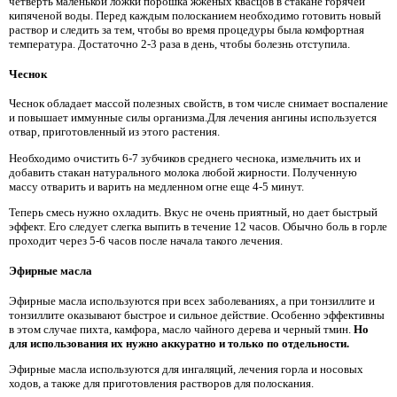
четверть маленькой ложки порошка жженых квасцов в стакане горячей
кипяченой воды. Перед каждым полосканием необходимо готовить новый
раствор и следить за тем, чтобы во время процедуры была комфортная
температура. Достаточно 2-3 раза в день, чтобы болезнь отступила.
Чеснок
Чеснок обладает массой полезных свойств, в том числе снимает воспаление
и повышает иммунные силы организма.Для лечения ангины используется
отвар, приготовленный из этого растения.
Необходимо очистить 6-7 зубчиков среднего чеснока, измельчить их и
добавить стакан натурального молока любой жирности. Полученную
массу отварить и варить на медленном огне еще 4-5 минут.
Теперь смесь нужно охладить. Вкус не очень приятный, но дает быстрый
эффект. Его следует слегка выпить в течение 12 часов. Обычно боль в горле
проходит через 5-6 часов после начала такого лечения.
Эфирные масла
Эфирные масла используются при всех заболеваниях, а при тонзиллите и
тонзиллите оказывают быстрое и сильное действие. Особенно эффективны
в этом случае пихта, камфора, масло чайного дерева и черный тмин.
Но
для использования их нужно аккуратно и только по отдельности.
Эфирные масла используются для ингаляций, лечения горла и носовых
ходов, а также для приготовления растворов для полоскания.