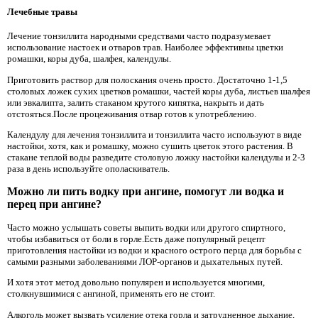
Лечебные травы
Лечение тонзиллита народными средствами часто подразумевает
использование настоек и отваров трав. Наиболее эффективны цветки
ромашки, коры дуба, шалфея, календулы.
Приготовить раствор для полоскания очень просто. Достаточно 1-1,5
столовых ложек сухих цветков ромашки, частей коры дуба, листьев шалфея
или эвкалипта, залить стаканом крутого кипятка, накрыть и дать
отстояться.После процеживания отвар готов к употреблению.
Календулу для лечения тонзиллита и тонзиллита часто используют в виде
настойки, хотя, как и ромашку, можно сушить цветок этого растения. В
стакане теплой воды разведите столовую ложку настойки календулы и 2-3
раза в день используйте ополаскиватель.
Можно ли пить водку при ангине, помогут ли водка и
перец при ангине?
Часто можно услышать советы выпить водки или другого спиртного,
чтобы избавиться от боли в горле.Есть даже популярный рецепт
приготовления настойки из водки и красного острого перца для борьбы с
самыми разными заболеваниями ЛОР-органов и дыхательных путей.
И хотя этот метод довольно популярен и используется многими,
столкнувшимися с ангиной, применять его не стоит.
Алкоголь может вызвать усиление отека горла и затрудненное дыхание,