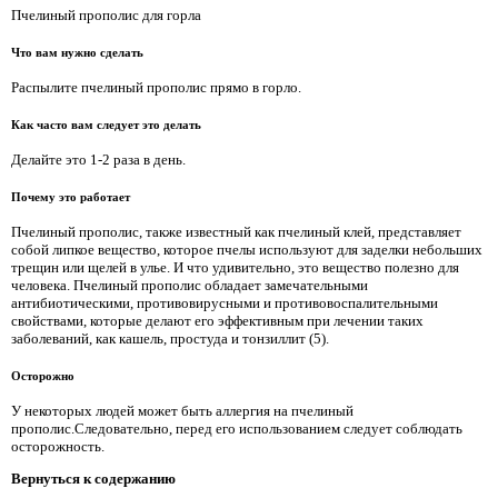
Пчелиный прополис для горла
Что вам нужно сделать
Распылите пчелиный прополис прямо в горло.
Как часто вам следует это делать
Делайте это 1-2 раза в день.
Почему это работает
Пчелиный прополис, также известный как пчелиный клей, представляет
собой липкое вещество, которое пчелы используют для заделки небольших
трещин или щелей в улье. И что удивительно, это вещество полезно для
человека. Пчелиный прополис обладает замечательными
антибиотическими, противовирусными и противовоспалительными
свойствами, которые делают его эффективным при лечении таких
заболеваний, как кашель, простуда и тонзиллит (5).
Осторожно
У некоторых людей может быть аллергия на пчелиный
прополис.Следовательно, перед его использованием следует соблюдать
осторожность.
Вернуться к содержанию