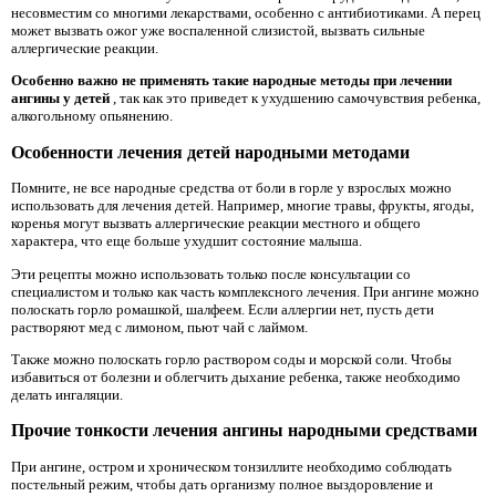
несовместим со многими лекарствами, особенно с антибиотиками. А перец
может вызвать ожог уже воспаленной слизистой, вызвать сильные
аллергические реакции.
Особенно важно не применять такие народные методы при лечении
ангины у детей
, так как это приведет к ухудшению самочувствия ребенка,
алкогольному опьянению.
Особенности лечения детей народными методами
Помните, не все народные средства от боли в горле у взрослых можно
использовать для лечения детей. Например, многие травы, фрукты, ягоды,
коренья могут вызвать аллергические реакции местного и общего
характера, что еще больше ухудшит состояние малыша.
Эти рецепты можно использовать только после консультации со
специалистом и только как часть комплексного лечения. При ангине можно
полоскать горло ромашкой, шалфеем. Если аллергии нет, пусть дети
растворяют мед с лимоном, пьют чай с лаймом.
Также можно полоскать горло раствором соды и морской соли. Чтобы
избавиться от болезни и облегчить дыхание ребенка, также необходимо
делать ингаляции.
Прочие тонкости лечения ангины народными средствами
При ангине, остром и хроническом тонзиллите необходимо соблюдать
постельный режим, чтобы дать организму полное выздоровление и