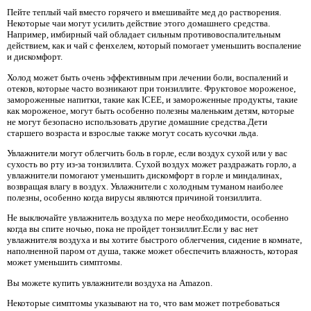
Пейте теплый чай вместо горячего и вмешивайте мед до растворения.
Некоторые чаи могут усилить действие этого домашнего средства.
Например, имбирный чай обладает сильным противовоспалительным
действием, как и чай с фенхелем, который помогает уменьшить воспаление
и дискомфорт.
Холод может быть очень эффективным при лечении боли, воспалений и
отеков, которые часто возникают при тонзиллите. Фруктовое мороженое,
замороженные напитки, такие как ICEE, и замороженные продукты, такие
как мороженое, могут быть особенно полезны маленьким детям, которые
не могут безопасно использовать другие домашние средства.Дети
старшего возраста и взрослые также могут сосать кусочки льда.
Увлажнители могут облегчить боль в горле, если воздух сухой или у вас
сухость во рту из-за тонзиллита. Сухой воздух может раздражать горло, а
увлажнители помогают уменьшить дискомфорт в горле и миндалинах,
возвращая влагу в воздух. Увлажнители с холодным туманом наиболее
полезны, особенно когда вирусы являются причиной тонзиллита.
Не выключайте увлажнитель воздуха по мере необходимости, особенно
когда вы спите ночью, пока не пройдет тонзиллит.Если у вас нет
увлажнителя воздуха и вы хотите быстрого облегчения, сидение в комнате,
наполненной паром от душа, также может обеспечить влажность, которая
может уменьшить симптомы.
Вы можете купить увлажнители воздуха на Amazon.
Некоторые симптомы указывают на то, что вам может потребоваться