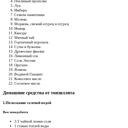
Пчелиный прополис
Лук
Имбирь
Семена пажитника
Молоко
Морковь, свежий огурец и огурец
Инжир
Квасцы
Мятный чай
Горчичный порошок
Супы и бульоны
Древесные фиалки
Лимонный сок
Соль Эпсома
Орегано
Ячмень
Водяной Гиацинт
Кокосовое масло
Сосновое масло
Домашние средства от тонзиллита
1.Полоскание соленой водой
Вам понадобится
1/2 чайной ложки соли
1 стакан теплой воды