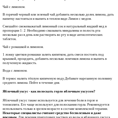
Чай с лимоном.
В горячий черный или зеленый чай добавить несколько долек лимона, дать
напитку настояться и выпить в теплом виде.Лимон с медом.
Смешайте свежевыжатый лимонный сок и натуральный жидкий мед в
пропорции 1: 2. Необходимо смазывать миндалины и полость рта
несколько раз в день или растворять во рту в виде антисептических
таблеток.
Чай с ромашкой и лимоном.
1 ложку цветков ромашки залить кипятком, дать смеси постоять под
крышкой, процедить, добавить несколько ломтиков лимона и выпить в
полученную жидкость.
Вода с лимоном.
В термос налить тёплую кипяченую воду.Добавьте нарезанную половину
среднего лимона. Пейте в течение дня.
Яблочный уксус - как полоскать горло яблочным уксусом?
Яблочный уксус также используется для лечения боли в горле и
тонзиллита. Его чаще используют для полоскания горла. Рекомендуется
использовать только в зрелом возрасте в составе комплексной терапии.
Некоторые специалисты считают средство бесполезным и даже
вредным.
Для лечения приготовьте раствор из воды и яблочного уксуса.