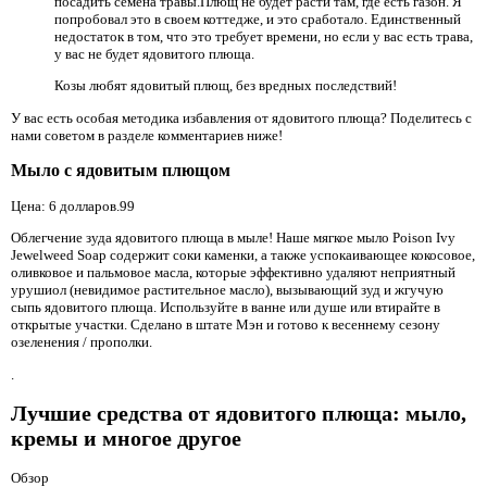
посадить семена травы.Плющ не будет расти там, где есть газон. Я
попробовал это в своем коттедже, и это сработало. Единственный
недостаток в том, что это требует времени, но если у вас есть трава,
у вас не будет ядовитого плюща.
Козы любят ядовитый плющ, без вредных последствий!
У вас есть особая методика избавления от ядовитого плюща? Поделитесь с
нами советом в разделе комментариев ниже!
Мыло с ядовитым плющом
Цена: 6 долларов.99
Облегчение зуда ядовитого плюща в мыле! Наше мягкое мыло Poison Ivy
Jewelweed Soap содержит соки каменки, а также успокаивающее кокосовое,
оливковое и пальмовое масла, которые эффективно удаляют неприятный
урушиол (невидимое растительное масло), вызывающий зуд и жгучую
сыпь ядовитого плюща. Используйте в ванне или душе или втирайте в
открытые участки. Сделано в штате Мэн и готово к весеннему сезону
озеленения / прополки.
.
Лучшие средства от ядовитого плюща: мыло,
кремы и многое другое
Обзор