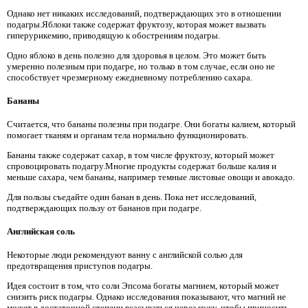
Однако нет никаких исследований, подтверждающих это в отношении
подагры.Яблоки также содержат фруктозу, которая может вызвать
гиперурикемию, приводящую к обострениям подагры.
Одно яблоко в день полезно для здоровья в целом. Это может быть
умеренно полезным при подагре, но только в том случае, если оно не
способствует чрезмерному ежедневному потреблению сахара.
Бананы
Считается, что бананы полезны при подагре. Они богаты калием, который
помогает тканям и органам тела нормально функционировать.
Бананы также содержат сахар, в том числе фруктозу, который может
спровоцировать подагру.Многие продукты содержат больше калия и
меньше сахара, чем бананы, например темные листовые овощи и авокадо.
Для пользы съедайте один банан в день. Пока нет исследований,
подтверждающих пользу от бананов при подагре.
Английская соль
Некоторые люди рекомендуют ванну с английской солью для
предотвращения приступов подагры.
Идея состоит в том, что соли Эпсома богаты магнием, который может
снизить риск подагры. Однако исследования показывают, что магний не
может в достаточной степени всасываться через кожу, чтобы приносить