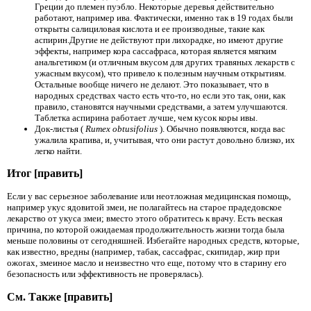
Греции до племен пуэбло. Некоторые деревья действительно
работают, например ива. Фактически, именно так в 19
годах были
открыты салициловая кислота и ее производные, такие как
аспирин.Другие не действуют при лихорадке, но имеют другие
эффекты, например кора сассафраса, которая является мягким
анальгетиком (и отличным вкусом для других травяных лекарств с
ужасным вкусом), что привело к полезным научным открытиям.
Остальные вообще ничего не делают. Это показывает, что в
народных средствах часто есть что-то, но если это так, они, как
правило, становятся научными средствами, а затем улучшаются.
Таблетка аспирина работает лучше, чем кусок коры ивы.
Док-листья (
Rumex obtusifolius
). Обычно появляются, когда вас
ужалила крапива, и, учитывая, что они растут довольно близко, их
легко найти.
Итог [править]
Если у вас серьезное заболевание или неотложная медицинская помощь,
например укус ядовитой змеи, не полагайтесь на старое прадедовское
лекарство от укуса змеи; вместо этого обратитесь к врачу. Есть веская
причина, по которой ожидаемая продолжительность жизни тогда была
меньше половины от сегодняшней. Избегайте народных средств, которые,
как известно, вредны (например, табак, сассафрас, скипидар, жир при
ожогах, змеиное масло и неизвестно что еще, потому что в старину его
безопасность или эффективность не проверялась).
См. Также [править]