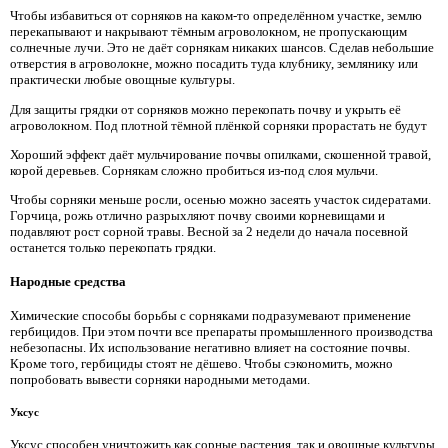
Чтобы избавиться от сорняков на каком-то определённом участке, землю
перекапывают и накрывают тёмным агроволокном, не пропускающим
солнечные лучи. Это не даёт сорнякам никаких шансов. Сделав небольшие
отверстия в агроволокне, можно посадить туда клубнику, землянику или
практически любые овощные культуры.
Для защиты грядки от сорняков можно перекопать почву и укрыть её
агроволокном. Под плотной тёмной плёнкой сорняки прорастать не будут
Хороший эффект даёт мульчирование почвы опилками, скошенной травой,
корой деревьев. Сорнякам сложно пробиться из-под слоя мульчи.
Чтобы сорняки меньше росли, осенью можно засеять участок сидератами.
Горчица, рожь отлично разрыхляют почву своими корневищами и
подавляют рост сорной травы. Весной за 2 недели до начала посевной
останется только перекопать грядки.
Народные средства
Химические способы борьбы с сорняками подразумевают применение
гербицидов. При этом почти все препараты промышленного производства
небезопасны. Их использование негативно влияет на состояние почвы.
Кроме того, гербициды стоят не дёшево. Чтобы сэкономить, можно
попробовать вывести сорняки народными методами.
Уксус
Уксус способен уничтожить как сорные растения, так и овощные культуры.