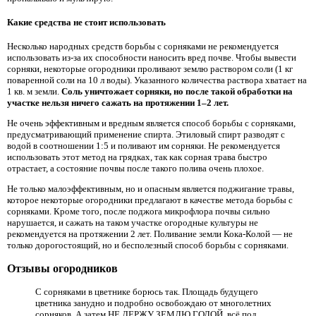
Какие средства не стоит использовать
Несколько народных средств борьбы с сорняками не рекомендуется
использовать из-за их способности наносить вред почве. Чтобы вывести
сорняки, некоторые огородники проливают землю раствором соли (1 кг
поваренной соли на 10 л воды). Указанного количества раствора хватает на
1 кв. м земли.
Соль уничтожает сорняки, но после такой обработки на
участке нельзя ничего сажать на протяжении 1–2 лет.
Не очень эффективным и вредным является способ борьбы с сорняками,
предусматривающий применение спирта. Этиловый спирт разводят с
водой в соотношении 1:5 и поливают им сорняки. Не рекомендуется
использовать этот метод на грядках, так как сорная трава быстро
отрастает, а состояние почвы после такого полива очень плохое.
Не только малоэффективным, но и опасным является поджигание травы,
которое некоторые огородники предлагают в качестве метода борьбы с
сорняками. Кроме того, после поджога микрофлора почвы сильно
нарушается, и сажать на таком участке огородные культуры не
рекомендуется на протяжении 2 лет. Поливание земли Кока-Колой — не
только дорогостоящий, но и бесполезный способ борьбы с сорняками.
Отзывы огородников
С сорняками в цветнике борюсь так. Площадь будущего
цветника занудно и подробно освобождаю от многолетних
сорняков. А затем НЕ ДЕРЖУ ЗЕМЛЮ ГОЛОЙ. всё под