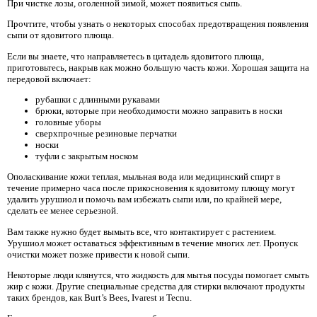
При чистке лозы, оголенной зимой, может появиться сыпь.
Прочтите, чтобы узнать о некоторых способах предотвращения появления
сыпи от ядовитого плюща.
Если вы знаете, что направляетесь в цитадель ядовитого плюща,
приготовьтесь, накрыв как можно большую часть кожи. Хорошая защита на
передовой включает:
рубашки с длинными рукавами
брюки, которые при необходимости можно заправить в носки
головные уборы
сверхпрочные резиновые перчатки
носки
туфли с закрытым носком
Ополаскивание кожи теплая, мыльная вода или медицинский спирт в
течение примерно часа после прикосновения к ядовитому плющу могут
удалить урушиол и помочь вам избежать сыпи или, по крайней мере,
сделать ее менее серьезной.
Вам также нужно будет вымыть все, что контактирует с растением.
Урушиол может оставаться эффективным в течение многих лет. Пропуск
очистки может позже привести к новой сыпи.
Некоторые люди клянутся, что жидкость для мытья посуды помогает смыть
жир с кожи. Другие специальные средства для стирки включают продукты
таких брендов, как Burt’s Bees, Ivarest и Tecnu.