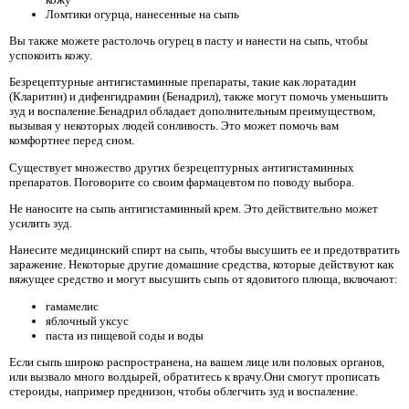
Ломтики огурца, нанесенные на сыпь
Вы также можете растолочь огурец в пасту и нанести на сыпь, чтобы
успокоить кожу.
Безрецептурные антигистаминные препараты, такие как лоратадин
(Кларитин) и дифенгидрамин (Бенадрил), также могут помочь уменьшить
зуд и воспаление.Бенадрил обладает дополнительным преимуществом,
вызывая у некоторых людей сонливость. Это может помочь вам
комфортнее перед сном.
Существует множество других безрецептурных антигистаминных
препаратов. Поговорите со своим фармацевтом по поводу выбора.
Не наносите на сыпь антигистаминный крем. Это действительно может
усилить зуд.
Нанесите медицинский спирт на сыпь, чтобы высушить ее и предотвратить
заражение. Некоторые другие домашние средства, которые действуют как
вяжущее средство и могут высушить сыпь от ядовитого плюща, включают:
гамамелис
яблочный уксус
паста из пищевой соды и воды
Если сыпь широко распространена, на вашем лице или половых органов,
или вызвало много волдырей, обратитесь к врачу.Они смогут прописать
стероиды, например преднизон, чтобы облегчить зуд и воспаление.