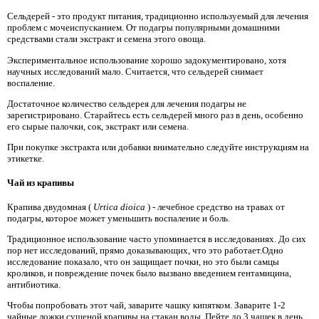
Сельдерей - это продукт питания, традиционно используемый для лечения
проблем с мочеиспусканием. От подагры популярными домашними
средствами стали экстракт и семена этого овоща.
Экспериментальное использование хорошо задокументировано, хотя
научных исследований мало. Считается, что сельдерей снимает
воспаление.
Достаточное количество сельдерея для лечения подагры не
зарегистрировано. Старайтесь есть сельдерей много раз в день, особенно
его сырые палочки, сок, экстракт или семена.
При покупке экстракта или добавки внимательно следуйте инструкциям на
этикетке.
Чай из крапивы
Крапива двудомная (
Urtica dioica
) - лечебное средство на травах от
подагры, которое может уменьшить воспаление и боль.
Традиционное использование часто упоминается в исследованиях. До сих
пор нет исследований, прямо доказывающих, что это работает.Одно
исследование показало, что он защищает почки, но это были самцы
кроликов, и повреждение почек было вызвано введением гентамицина,
антибиотика.
Чтобы попробовать этот чай, заварите чашку кипятком. Заварите 1-2
чайные ложки сушеной крапивы на стакан воды. Пейте до 3 чашек в день.