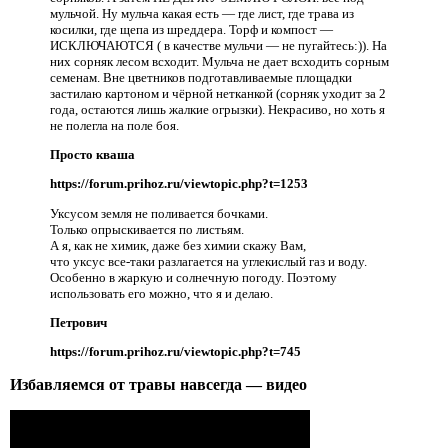
мульчой. Ну мульча какая есть — где лист, где трава из
косилки, где щепа из шреддера. Торф и компост —
ИСКЛЮЧАЮТСЯ ( в качестве мульчи — не пугайтесь:)). На
них сорняк лесом всходит. Мульча не дает всходить сорным
семенам. Вне цветников подготавливаемые площадки
застилаю картоном и чёрной нетканкой (сорняк уходит за 2
года, остаются лишь жалкие огрызки). Некрасиво, но хоть я
не полегла на поле боя.
Просто кваша
https://forum.prihoz.ru/viewtopic.php?t=1253
Уксусом земля не поливается бочками.
Только опрыскивается по листьям.
А я, как не химик, даже без химии скажу Вам,
что уксус все-таки разлагается на углекислый газ и воду.
Особенно в жаркую и солнечную погоду. Поэтому
использовать его можно, что я и делаю.
Петрович
https://forum.prihoz.ru/viewtopic.php?t=745
Избавляемся от травы навсегда — видео