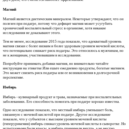
Магний
Магний является диетическим минералом. Некоторые утверждают, что он
полезен при подагре, потому что дефицит магния может усугубить
хронический воспалительный стресс в организме, хотя никакие
исследования не доказывают этого.
Тем не менее, исследование 2015 года показало, что адекватный уровень
магния связан с более низким и более здоровым уровнем мочевой кислоты,
что потенциально снижает риск подагры. Это относилось к мужчинам, но
не к женщинам, участвовавшим в исследовании.
Попробуйте принимать добавки магния, но внимательно читайте
инструкции на этикетке.Или ешьте ежедневно продукты, богатые магнием.
Это может снизить риск подагры или ее возникновения в долгосрочной
перспективе.
Имбирь
Имбирь - кулинарный продукт и трава, назначаемые при воспалительных
заболеваниях. Его способность помогать при подагре хорошо известна.
Одно исследование показало, что местный имбирь уменьшает боль,
связанную с мочевой кислотой при подагре. Другое исследование
показало, что у субъектов с высоким уровнем мочевой кислоты
(гиперурикемия) имбирь снижал уровень мочевой кислоты в сыворотке. Но
испытуемыми были крысы, и имбирь принимали внутрь, а не местно.