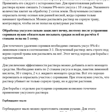
Применять его следует с осторожностью. Для приготовления рабочего
раствора нужно смешать 3 стакана 9%-ного уксуса с 10 л воды. Указанного
количества хватит на обработку 2 соток земли. Полученным составом
опрыскать почву осенью или ранней весной, когда сорняки только
начинают пробиваться. Можно распылять раствор на сорную траву,
контролируя, чтобы он не попал на культурные растения.
Обработка уксусом сильно закисляет почву, поэтому после устранения
сорняков нужно обязательно посыпать грядки золой из расчёта 4
стакана золы на 1 сотку.
Для точечного удаления сорняков необходимо смешать уксус 9%-й с
лимонным соком в соотношении 3:1. Полученный раствор лить строго под
корни сорной травы или распылять на неё. Этот метод хорош для борьбы с
одуванчиками.
Для увеличения эффективности раствора можно добавить в него моющего
средства. Необходимо взять по 2 стакана уксуса и воды, пакетик лимонной
кислоты, 30 г спирта, 2 ч.л. жидкого моющего средства. Всё это хорошо
перемешать и опрыскать участок с сорняками. При этом нужно учесть, что
раствор убивает не только сорную траву, но и другие растения.
Для борьбы с отдельно растущими сорняками возможно точечное
применение уксусного раствора
Гербицидное мыло
Гербицидное мыло можно приготовить своими руками. Для этого