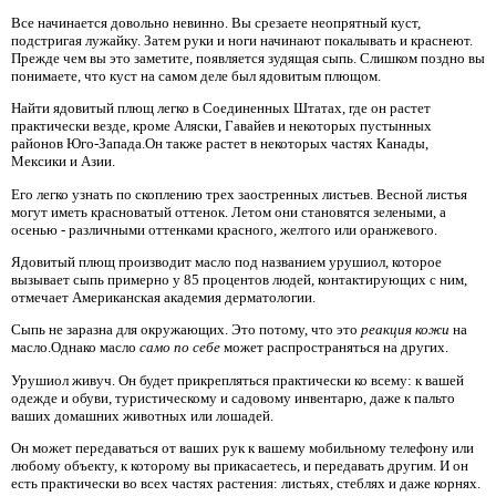
Все начинается довольно невинно. Вы срезаете неопрятный куст,
подстригая лужайку. Затем руки и ноги начинают покалывать и краснеют.
Прежде чем вы это заметите, появляется зудящая сыпь. Слишком поздно вы
понимаете, что куст на самом деле был ядовитым плющом.
Найти ядовитый плющ легко в Соединенных Штатах, где он растет
практически везде, кроме Аляски, Гавайев и некоторых пустынных
районов Юго-Запада.Он также растет в некоторых частях Канады,
Мексики и Азии.
Его легко узнать по скоплению трех заостренных листьев. Весной листья
могут иметь красноватый оттенок. Летом они становятся зелеными, а
осенью - различными оттенками красного, желтого или оранжевого.
Ядовитый плющ производит масло под названием урушиол, которое
вызывает сыпь примерно у 85 процентов людей, контактирующих с ним,
отмечает Американская академия дерматологии.
Сыпь не заразна для окружающих. Это потому, что это
реакция кожи
на
масло.Однако масло
само по себе
может распространяться на других.
Урушиол живуч. Он будет прикрепляться практически ко всему: к вашей
одежде и обуви, туристическому и садовому инвентарю, даже к пальто
ваших домашних животных или лошадей.
Он может передаваться от ваших рук к вашему мобильному телефону или
любому объекту, к которому вы прикасаетесь, и передавать другим. И он
есть практически во всех частях растения: листьях, стеблях и даже корнях.