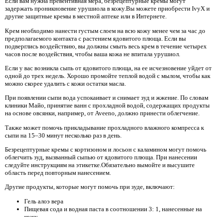
Если вам нужна превентивная мера, безрецептурные кремы могут
задержать проникновение урушиола в кожу.Вы можете приобрести IvyX и
другие защитные кремы в местной аптеке или в Интернете.
Крем необходимо нанести густым слоем на всю кожу менее чем за час до
предполагаемого контакта с растением ядовитого плюща. Если вы
подверглись воздействию, вы должны смыть весь крем в течение четырех
часов после воздействия, чтобы ваша кожа не впитала урушиол.
Если у вас возникла сыпь от ядовитого плюща, на ее исчезновение уйдет от
одной до трех недель. Хорошо промойте теплой водой с мылом, чтобы как
можно скорее удалить с кожи остатки масла.
При появлении сыпи вода успокаивает и снимает зуд и жжение. По словам
клиники Майо, принятие ванн с прохладной водой, содержащих продукты
на основе овсянки, например, от Aveeno, должно принести облегчение.
Также может помочь прикладывание прохладного влажного компресса к
сыпи на 15–30 минут несколько раз в день.
Безрецептурные кремы с кортизоном и лосьон с каламином могут помочь
облегчить зуд, вызванный сыпью от ядовитого плюща. При нанесении
следуйте инструкциям на этикетке.Обязательно вымойте и высушите
область перед повторным нанесением.
Другие продукты, которые могут помочь при зуде, включают:
Гель алоэ вера
Пищевая сода и водная паста в соотношении 3: 1, нанесенные на
кожу