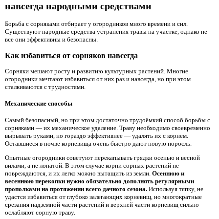
навсегда народными средствами
Борьба с сорняками отбирает у огородников много времени и сил.
Существуют народные средства устранения травы на участке, однако не
все они эффективны и безопасны.
Как избавиться от сорняков навсегда
Сорняки мешают росту и развитию культурных растений. Многие
огородники мечтают избавиться от них раз и навсегда, но при этом
сталкиваются с трудностями.
Механические способы
Самый безопасный, но при этом достаточно трудоёмкий способ борьбы с
сорняками — их механическое удаление. Траву необходимо своевременно
вырывать руками, но гораздо эффективнее — удалять их с корнем.
Оставшиеся в почве корневища очень быстро дают новую поросль.
Опытные огородники советуют перекапывать грядки осенью и весной
вилами, а не лопатой. В этом случае корни сорных растений не
повреждаются, и их легко можно вытащить из земли.
Осеннюю и
весеннюю перекопки нужно обязательно дополнять регулярными
прополками на протяжении всего дачного сезона.
Используя тяпку, не
удастся избавиться от глубоко залегающих корневищ, но многократные
срезания надземной части растений и верхней части корневищ сильно
ослабляют сорную траву.