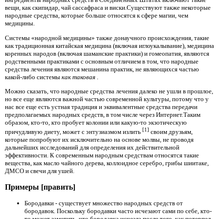
вещи, как скипидар, чай сассафраса и виски.Существуют также некоторые
народные средства, которые больше относятся к сфере магии, чем
медицины.
Системы «народной медицины» также донаучного происхождения, такие
как традиционная китайская медицина (включая иглоукалывание), медицина
коренных народов (включая шаманские практики) и гомеопатия, являются
родственными практиками с основным отличием в том, что народные
средства лечения являются мешанина практик, не являющихся частью
какой-либо системы
как таковая
.
Можно сказать, что народные средства лечения далеко не ушли в прошлое,
но все еще являются важной частью современной культуры, потому что у
нас все еще есть устная традиция и эквивалентные средства передачи
предполагаемых народных средств, в том числе через Интернет.Таким
образом, кто-то, кто пробует колонии или какую-то экзотическую
[1]
причудливую диету, может с энтузиазмом излить
своим друзьям,
которые попробуют их исключительно на основе молвы, не проводя
дальнейших исследований для определения их действительной
эффективности. К современным народным средствам относятся такие
вещества, как масло чайного дерева, коллоидное серебро, грибы шиитаке,
ДМСО и свечи для ушей.
Примеры [править]
Бородавки - существует множество народных средств от
бородавок. Поскольку бородавки часто исчезают сами по себе, кто-
то может заметить, что бородавка исчезла после того, как потерпел