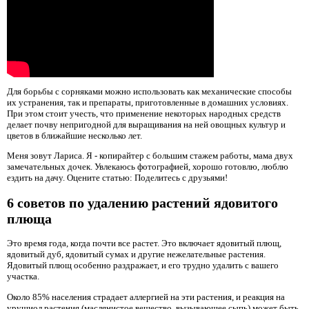
Для борьбы с сорняками можно использовать как механические способы
их устранения, так и препараты, приготовленные в домашних условиях.
При этом стоит учесть, что применение некоторых народных средств
делает почву непригодной для выращивания на ней овощных культур и
цветов в ближайшие несколько лет.
Меня зовут Лариса. Я - копирайтер с большим стажем работы, мама двух
замечательных дочек. Увлекаюсь фотографией, хорошо готовлю, люблю
ездить на дачу. Оцените статью: Поделитесь с друзьями!
6 советов по удалению растений ядовитого
плюща
Это время года, когда почти все растет. Это включает ядовитый плющ,
ядовитый дуб, ядовитый сумах и другие нежелательные растения.
Ядовитый плющ особенно раздражает, и его трудно удалить с вашего
участка.
Около 85% населения страдает аллергией на эти растения, и реакция на
урушиол растения (маслянистое вещество, вызывающее сыпь) может быть