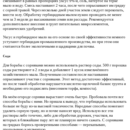
смешивают в равных пропорциях уксус 9%-й, соль, натёртое на тёрке
мыло и воду. Смесь настаивают 2 часа, после чего опрыскивают им грядку
с сорной травой. Через несколько дней участок земли следует перекопать,
внести золу. Обработку гербицидным мылом нужно проводить не менее
чем за 3 недели до высаживания семян или рассады. Рекомендуется
дополнительное внесение в грунт питательных микроэлементов,
органических удобрений.
Уксус и гербицидное мыло на его основе по своей эффективности немного
уступают гербицидам промышленного производства, но при этом они
считаются более экологичными и щадящими для почвы.
Сода
Для борьбы с сорняками можно использовать раствор соды. 500 г порошка
соды растворяют в 2 л воды и добавляют 1 кусок измельчённого
хозяйственного мыла. Полученным составом после настаивания
опрыскивают участки с сорняками. Этот метод достаточно эффективный,
но после такой обработки нарушается кислотно-щелочной баланс грунта и
необходимо его подкислять (внесением торфа, компоста).
На моём огороде сорняки вырастают очень быстро. Пробовала почти все
способы борьбы с ними. Но пришла к выводу, что гербициды использовать
больше не буду из-за высокой токсичности. Народные способы помогают
удалить сорную траву, но и почве наносят вред. Использую все эти
растворы либо точечно, либо для обработки дорожек, участков, на
которых в ближайшие пару лет не планирую ничего сажать. С сорняками
на грядках борюсь проверенными способами — перекапываю,
пропалываю и мульчирую.