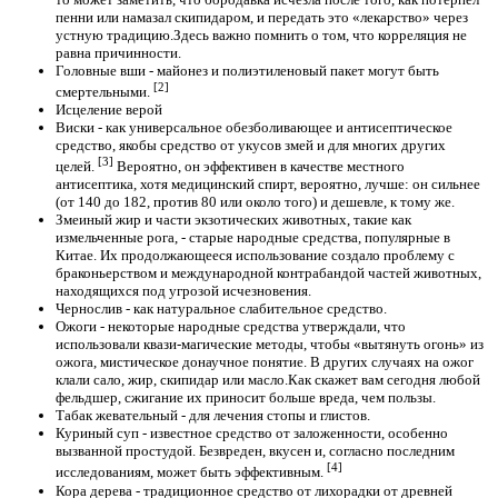
пенни или намазал скипидаром, и передать это «лекарство» через
устную традицию.Здесь важно помнить о том, что корреляция не
равна причинности.
Головные вши - майонез и полиэтиленовый пакет могут быть
[2]
смертельными.
Исцеление верой
Виски - как универсальное обезболивающее и антисептическое
средство, якобы средство от укусов змей и для многих других
[3]
целей.
Вероятно, он эффективен в качестве местного
антисептика, хотя медицинский спирт, вероятно, лучше: он сильнее
(от 140 до 182, против 80 или около того) и дешевле, к тому же.
Змеиный жир и части экзотических животных, такие как
измельченные рога, - старые народные средства, популярные в
Китае. Их продолжающееся использование создало проблему с
браконьерством и международной контрабандой частей животных,
находящихся под угрозой исчезновения.
Чернослив - как натуральное слабительное средство.
Ожоги - некоторые народные средства утверждали, что
использовали квази-магические методы, чтобы «вытянуть огонь» из
ожога, мистическое донаучное понятие. В других случаях на ожог
клали сало, жир, скипидар или масло.Как скажет вам сегодня любой
фельдшер, сжигание их приносит больше вреда, чем пользы.
Табак жевательный - для лечения стопы и глистов.
Куриный суп - известное средство от заложенности, особенно
вызванной простудой. Безвреден, вкусен и, согласно последним
[4]
исследованиям, может быть эффективным.
Кора дерева - традиционное средство от лихорадки от древней