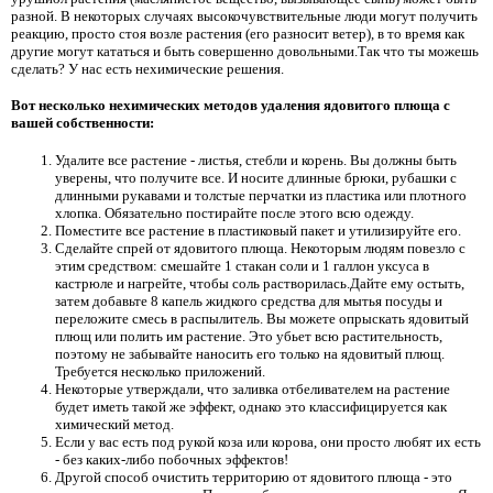
разной. В некоторых случаях высокочувствительные люди могут получить
реакцию, просто стоя возле растения (его разносит ветер), в то время как
другие могут кататься и быть совершенно довольными.Так что ты можешь
сделать? У нас есть нехимические решения.
Вот несколько нехимических методов удаления ядовитого плюща с
вашей собственности:
Удалите все растение - листья, стебли и корень. Вы должны быть
уверены, что получите все. И носите длинные брюки, рубашки с
длинными рукавами и толстые перчатки из пластика или плотного
хлопка. Обязательно постирайте после этого всю одежду.
Поместите все растение в пластиковый пакет и утилизируйте его.
Сделайте спрей от ядовитого плюща. Некоторым людям повезло с
этим средством: смешайте 1 стакан соли и 1 галлон уксуса в
кастрюле и нагрейте, чтобы соль растворилась.Дайте ему остыть,
затем добавьте 8 капель жидкого средства для мытья посуды и
переложите смесь в распылитель. Вы можете опрыскать ядовитый
плющ или полить им растение. Это убьет всю растительность,
поэтому не забывайте наносить его только на ядовитый плющ.
Требуется несколько приложений.
Некоторые утверждали, что заливка отбеливателем на растение
будет иметь такой же эффект, однако это классифицируется как
химический метод.
Если у вас есть под рукой коза или корова, они просто любят их есть
- без каких-либо побочных эффектов!
Другой способ очистить территорию от ядовитого плюща - это