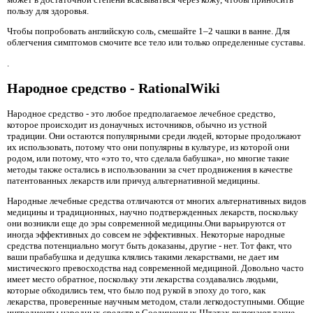
пользу для здоровья.
Чтобы попробовать английскую соль, смешайте 1–2 чашки в ванне. Для
облегчения симптомов смочите все тело или только определенные суставы.
.
Народное средство - RationalWiki
Народное средство
- это любое предполагаемое лечебное средство,
которое происходит из донаучных источников, обычно из устной
традиции. Они остаются популярными среди людей, которые продолжают
их использовать, потому что они популярны в культуре, из которой они
родом, или потому, что «это то, что сделала бабушка», но многие такие
методы также остались в использовании за счет продвижения в качестве
патентованных лекарств или причуд альтернативной медицины.
Народные лечебные средства отличаются от многих альтернативных видов
медицины и традиционных, научно подтвержденных лекарств, поскольку
они возникли еще до эры современной медицины.Они варьируются от
иногда эффективных до совсем не эффективных. Некоторые народные
средства потенциально могут быть доказаны, другие - нет. Тот факт, что
ваши прабабушка и дедушка клялись такими лекарствами, не дает им
мистического превосходства над современной медициной. Довольно часто
имеет место обратное, поскольку эти лекарства создавались людьми,
которые обходились тем, что было под рукой в ​​эпоху до того, как
лекарства, проверенные научным методом, стали легкодоступными. Общие
ингредиенты народных средств в Соединенных Штатах включают такие