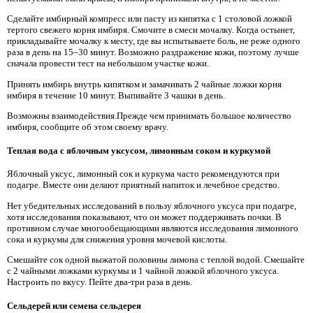
Сделайте имбирный компресс или пасту из кипятка с 1 столовой ложкой
тертого свежего корня имбиря. Смочите в смеси мочалку. Когда остынет,
прикладывайте мочалку к месту, где вы испытываете боль, не реже одного
раза в день на 15–30 минут. Возможно раздражение кожи, поэтому лучше
сначала провести тест на небольшом участке кожи.
Принять имбирь внутрь кипятком и замачивать 2 чайные ложки корня
имбиря в течение 10 минут. Выпивайте 3 чашки в день.
Возможны взаимодействия.Прежде чем принимать большое количество
имбиря, сообщите об этом своему врачу.
Теплая вода с яблочным уксусом, лимонным соком и куркумой
Яблочный уксус, лимонный сок и куркума часто рекомендуются при
подагре. Вместе они делают приятный напиток и лечебное средство.
Нет убедительных исследований в пользу яблочного уксуса при подагре,
хотя исследования показывают, что он может поддерживать почки. В
противном случае многообещающими являются исследования лимонного
сока и куркумы для снижения уровня мочевой кислоты.
Смешайте сок одной выжатой половины лимона с теплой водой. Смешайте
с 2 чайными ложками куркумы и 1 чайной ложкой яблочного уксуса.
Настроить по вкусу. Пейте два-три раза в день.
Сельдерей или семена сельдерея