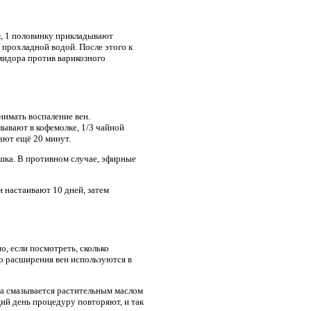
м, 1 половинку прикладывают
 прохладной водой. После этого к
мидора против варикозного
нимать воспаление вен.
лывают в кофемолке, 1/3 чайной
ают ещё 20 минут.
ошка. В противном случае, эфирные
 настаивают 10 дней, затем
о, если посмотреть, сколько
о расширения вен используются в
на смазывается растительным маслом
щий день процедуру повторяют, и так