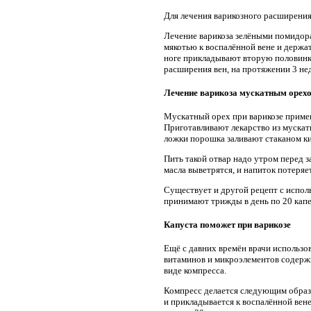
Для лечения варикозного расширения
Лечение варикоза зелёными помидора
мякотью к воспалённой вене и держа
ноге прикладывают вторую половинку
расширения вен, на протяжении 3 не
Лечение варикоза мускатным орех
Мускатный орех при варикозе примен
Приготавливают лекарство из мускат
ложки порошка заливают стаканом ки
Пить такой отвар надо утром перед 
масла выветрятся, и напиток потеряе
Существует и другой рецепт с исполь
принимают трижды в день по 20 капе
Капуста поможет при варикозе
Ещё с давних времён врачи использов
витаминов и микроэлементов содержи
виде компресса.
Компресс делается следующим образо
и прикладывается к воспалённой вен