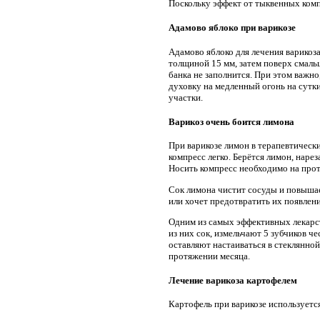
Поскольку эффект от тыквенных компр
Адамово яблоко при варикозе
Адамово яблоко для лечения варикоза 
толщиной 15 мм, затем поверх смальц
банка не заполнится. При этом важно
духовку на медленный огонь на сутк
участки.
Варикоз очень боится лимона
При варикозе лимон в терапевтическ
компресс легко. Берётся лимон, нар
Носить компресс необходимо на протя
Сок лимона чистит сосуды и повышает
или хочет предотвратить их появлени
Одним из самых эффективных лекарс
из них сок, измельчают 5 зубчиков ч
оставляют настаиваться в стеклянной
протяжении месяца.
Лечение варикоза картофелем
Картофель при варикозе используется