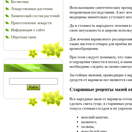
Косметика
Использование синтетических препара
Лекарственные растения
неприятным последствиям. А вот леч
Химический состав растений
медицины значительно уступают нег
Приготовление лекарств
Да и стоимость народного лечения в 
Информация о сайте
свою актуальность и широко исполь
Обратная связь
Для лечения варикозного расширения
также настои и отвары для приёма в
кровообращения.
При этом следует понимать, что тако
и ощущения тяжести в ногах), и наи
необходимо следить за своим самочу
Поиск
Застойные явления, приводящие к в
средств от варикоза ног являются с
Старинные рецепты мазей от
Все народные мази от варикоза готов
сделать смесь гуще, в старинных рец
тонуса стенкам сосудов и их укрепл
конский каштан;
каланхоэ;
полынь;
кора белой ивы;