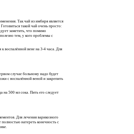
менения. Так чай из имбиря является
 Готовиться такой чай очень просто:
едует заметить, что помимо
полезно тем, у кого проблемы с
к воспалённой вене на 3-4 часа. Для
первом случае больному надо будет
кожи с воспалённой веной и закрепить
 на 500 мл сока. Пить его следует
ементов. Для лечения варикозного
т полностью натереть конечность с
ике.