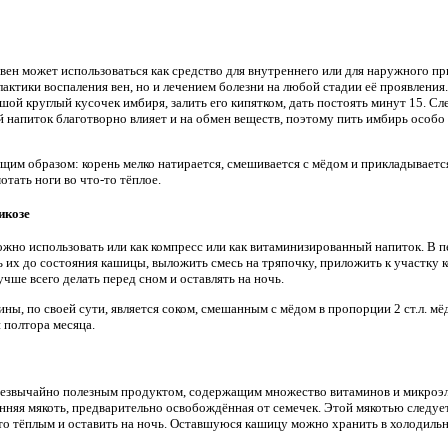
ен может использоваться как средство для внутреннего или для наружного при
ктики воспаления вен, но и лечением болезни на любой стадии её проявления.
шой круглый кусочек имбиря, залить его кипятком, дать постоять минут 15. Сл
 напиток благотворно влияет и на обмен веществ, поэтому пить имбирь особо 
им образом: корень мелко натирается, смешивается с мёдом и прикладывается 
тать ноги во что-то тёплое.
икозе
можно использовать или как компресс или как витаминизированный напиток. В 
ь их до состояния кашицы, выложить смесь на тряпочку, приложить к участку 
чше всего делать перед сном и оставлять на ночь.
ы, по своей сути, является соком, смешанным с мёдом в пропорции 2 ст.л. мёда
и полтора месяца.
чрезвычайно полезным продуктом, содержащим множество витаминов и микроэл
нняя мякоть, предварительно освобождённая от семечек. Этой мякотью следуе
о тёплым и оставить на ночь. Оставшуюся кашицу можно хранить в холодильн