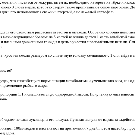
, моется и чистится от кожуры, затем их необходимо натереть на тёрке и налож
 около 8 слоёв марли, которую сверху также пропитывают соком картофеля. Де
ы для него использовался свежий натёртый, а не лежалый картофель.
даря его свойствам рассасывать застои и опухоли. Особенно хорошо помогает
ая мазь следующим образом: на 5 частей вазелина даётся 1 часть алтайской смо
 и плавными движениями трижды в день в участки с воспалёнными венами. Смы
я.
: кусочек смолы размером со спичечную головку смешивают с 1 ст.л. мёда и 
рикозе?
трь, что способствует нормализации метаболизма и уменьшению веса, как од
ое применение рыбьего жира.
пропорции 1:1 и смешивается до однородной массы. Полученную мазь наносят
ночь.
ладает не сама луковица, а его шелуха. Луковая шелуха от варикоза задейств
заливают 100мл водки и настаивают на протяжении 7 дней, потом настойку пр
ред едой.