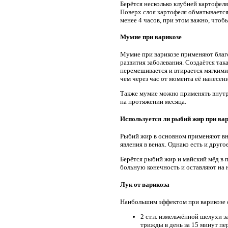
Берётся несколько клубней картофеля
Поверх слоя картофеля обматывается
менее 4 часов, при этом важно, чтоб
Мумие при варикозе
Мумие при варикозе применяют благо
развития заболевания. Создаётся так
перемешивается и втирается мягкими
чем через час от момента её нанесени
Также мумие можно применять внутрь
на протяжении месяца.
Используется ли рыбий жир при ва
Рыбий жир в основном применяют вну
явления в венах. Однако есть и друг
Берётся рыбий жир и майский мёд в 
больную конечность и оставляют на 
Лук от варикоза
Наибольшим эффектом при варикозе об
2 ст.л. измельчённой шелухи 
трижды в день за 15 минут пе