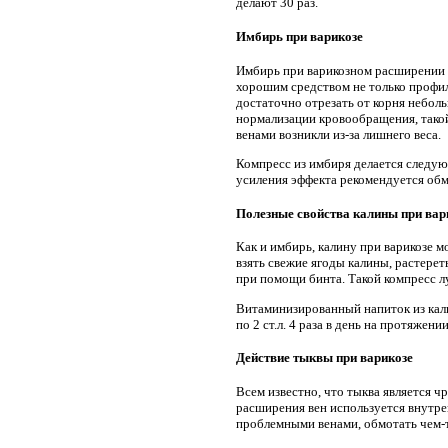
делают 30 раз.
Имбирь при варикозе
Имбирь при варикозном расширении в
хорошим средством не только профила
достаточно отрезать от корня неболь
нормализации кровообращения, такой
венами возникли из-за лишнего веса.
Компресс из имбиря делается следующ
усиления эффекта рекомендуется обмо
Полезные свойства калины при вар
Как и имбирь, калину при варикозе 
взять свежие ягоды калины, растерет
при помощи бинта. Такой компресс лу
Витаминизированный напиток из калин
по 2 ст.л. 4 раза в день на протяжени
Действие тыквы при варикозе
Всем известно, что тыква является 
расширения вен используется внутре
проблемными венами, обмотать чем-т