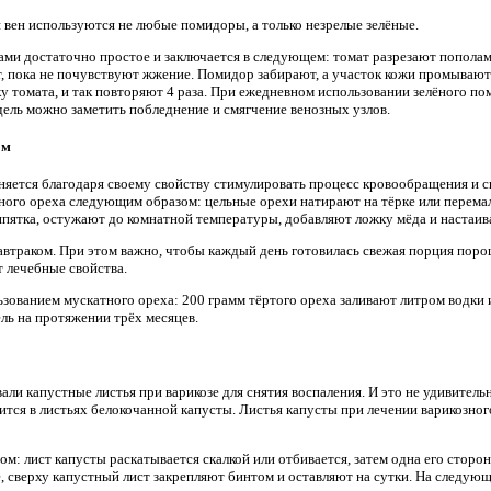
 вен используются не любые помидоры, а только незрелые зелёные.
ми достаточно простое и заключается в следующем: томат разрезают попола
т, пока не почувствуют жжение. Помидор забирают, а участок кожи промывают
 томата, и так повторяют 4 раза. При ежедневном использовании зелёного по
дель можно заметить побледнение и смягчение венозных узлов.
ом
яется благодаря своему свойству стимулировать процесс кровообращения и с
ного ореха следующим образом: цельные орехи натирают на тёрке или перема
пятка, остужают до комнатной температуры, добавляют ложку мёда и настаив
завтраком. При этом важно, чтобы каждый день готовилась свежая порция пор
т лечебные свойства.
зованием мускатного ореха: 200 грамм тёртого ореха заливают литром водки и
ль на протяжении трёх месяцев.
али капустные листья при варикозе для снятия воспаления. И это не удивительн
тся в листьях белокочанной капусты. Листья капусты при лечении варикозног
м: лист капусты раскатывается скалкой или отбивается, затем одна его сторо
е, сверху капустный лист закрепляют бинтом и оставляют на сутки. На следую