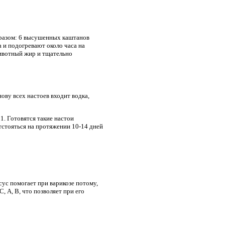
бразом: 6 высушенных каштанов
а и подогревают около часа на
животный жир и тщательно
ову всех настоев входит водка,
1. Готовятся такие настои
тстояться на протяжении 10-14 дней
ус помогает при варикозе потому,
, А, В, что позволяет при его