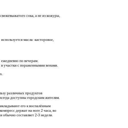
 свежевыжатого сока, а не из кожуры,
 используется масла: касторовое,
о ежедневно по вечерам.
 в участки с пораженнымии венами.
х.
ользу различных продуктов
 всегда доступны городским жителям.
рикладывают его к воспалённым
омпресс держат на ноге 2 часа, во
ии обычно составляет 2-3 недели.