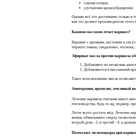
снятия отёков;
улучшения кровообращения.
Однако всё это достижимо только в т
как это делают производители этого 
Какими маслами лечат варикоз?
Наравне с кремами, настоями и уксус
чёрного тмина, сандаловое, чеснока, 
Эфирные масла против варикоза об
Добавляют по несколько капел
Добавляются в массажный кре
Такое использование масла позволяет
Апитерапия, прополис, пчелиный по
Лечение варикоза пчёлами имеет мно
пчеловодства, будь то яд, подмор, п
Легче всего достать мёд. Лечение в
венам, обматывают сверху полиэтилен
второй день - 3, в третий - 4, а дал
Помогают ли помидоры при варико