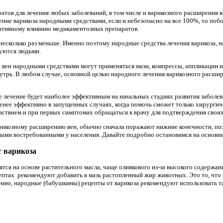
тов для лечения любых заболеваний, в том числе и варикозного расширения ве
ение варикоза народными средствами, если и небезопасно на все 100%, то по
ативному влиянию медикаментозных препаратов.
несколько раз меньше. Именно поэтому народные средства лечения варикоза, н
зуются людьми.
 вен народными средствами могут применяться мази, компрессы, аппликации и
нутрь. В любом случае, основной целью народного лечения варикозного расшир
е лечение будет наиболее эффективным на начальных стадиях развития заболе
менее эффективно в запущенных случаях, когда помочь сможет только хирурги
вствием и при первых симптомах обращаться к врачу для подтверждения свои
арикозному расширению вен, обычно сначала поражают нижние конечности, п
амыми востребованными у населения. Давайте подробно остановимся на основ
 варикоза
ятся на основе растительного масла, чаще оливкового из-за высокого содержа
ептах рекомендуют добавить в мазь растопленный жир животных. Это то, что 
ению, народные (бабушкины) рецепты от варикоза рекомендуют использовать та