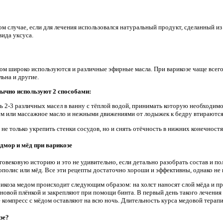
ом случае, если для лечения использовался натуральный продукт, сделанный из
вида уксуса.
ом широко используются и различные эфирные масла. При варикозе чаще всего
льна и другие.
ычно используют 2 способами:
ь 2-3 различных масел в ванну с тёплой водой, принимать которую необходим
м или массажное масло и нежными движениями от лодыжек к бедру втираются
 не только укрепить стенки сосудов, но и снять отёчность в нижних конечностя
дмор и мёд при варикозе
говековую историю и это не удивительно, если детально разобрать состав и п
рополис или мёд. Все эти рецепты достаточно хороши и эффективны, однако не
арикоза медом происходит следующим образом: на холст наносят слой мёда и п
овой плёнкой и закрепляют при помощи бинта. В первый день такого лечения к
ьше компресс с мёдом оставляют на всю ночь. Длительность курса медовой терап
зе?