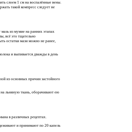
ить слоем 1 см на воспалённые вены.
ржать такой компресс следует не
 мазь из мумие на ранних этапах
лы, всё это тщательно
ть остатки мази можно не ранее,
молока и выпивается дважды в день
ной из основных причин застойного
 на льняную ткань, оборачивают ею
ована в различных рецептах.
оцеживают и принимают по 20 капель