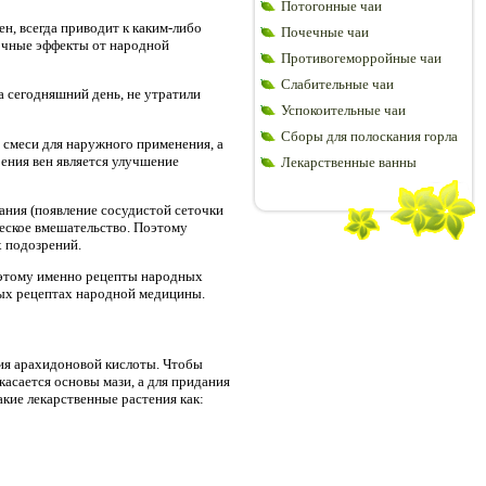
Потогонные чаи
н, всегда приводит к каким-либо
Почечные чаи
бочные эффекты от народной
Противогеморройные чаи
Слабительные чаи
а сегодняшний день, не утратили
Успокоительные чаи
Сборы для полоскания горла
 смеси для наружного применения, а
ения вен является улучшение
Лекарственные ванны
вания (появление сосудистой сеточки
ческое вмешательство. Поэтому
х подозрений.
оэтому именно рецепты народных
ных рецептах народной медицины.
ния арахидоновой кислоты. Чтобы
касается основы мази, а для придания
кие лекарственные растения как: