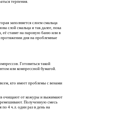
аться терпения.
оторая заполняется слоем смальца
ва слой смальца и так далее, пока
, её ставят на паровую баню или в
на протяжении дня на проблемные
омпрессов. Готовиться такой
интом или компрессной бумагой.
всем, кто имеет проблемы с венами
нов очищают от кожуры и выжимают
 перемешивают. Полученную смесь
по 4 ч.л. один раз в день на