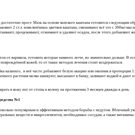
 достаточно прост. Мазь на основе конского каштана готовится следующим о
авляют 2 ст.л. измельчённых цветков каштана, смешивают всё это с 300мл масл
таивают, процеживают, отжимают и удаляют осадок, после этого добавляют 
ои от варикоза, готовить которые намного легче, но значительно дольше. В осн
с повреждённой кожей, то от таких методов лечения стоит воздержаться.
ка каланхоэ, в неё часто добавляют белую акацию или окопник в пропорции 1:
енного растения мелко шинкуют, высыпают в банку, заливают водкой и дают о
рать в кожу ног от стопы к колену на протяжении 3 месяцев дважды в день.
средство №1
довольно популярным и эффективным методом борьбы с недугом. Яблочный укс
неральных веществ и микроэлементов, необходимых сосудам, а также витамины С