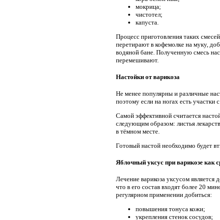
мокрица;
чистотел;
капуста.
Процесс приготовления таких смесей
перетирают в кофемолке на муку, доб
водяной бане. Полученную смесь нас
перемешивают.
Настойки от варикоза
Не менее популярны и различные наст
поэтому если на ногах есть участки 
Самой эффективной считается настой
следующим образом: листья лекарств
в тёмном месте.
Готовый настой необходимо будет вти
Яблочный уксус при варикозе как 
Лечение варикоза уксусом является 
что в его состав входят более 20 ми
регулярном применении добиться:
повышения тонуса кожи;
укрепления стенок сосудов;