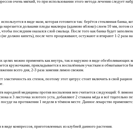
ессов очень мягкий, то при использовании этого метода лечения следует набр
используется в виде мази, которая готовится так: берётся стеклянная банка, к
а нарезается дольками плоды маклюры (адамово яблоко) слоем 10 мм, потом сно
, чтобы последним оказался слой смальца. После того как банка будет заполнена
и (не должно кипеть), после чего процеживают, остужают и втирают 1-2 раза 
их целях можно применять как внутрь, так и наружно в виде обезболивающих к
езается кружочками, прикладывается к воспалённым участкам и обматывается б
жении всего дня, 2-3 раза заменяя лимон свежим.
 эластичность их стенок, поэтому этот цитрус стоит включить в свой рацион 
е.
тв народной медицины против воспаления вен считается следующий: 6 лимо
еснока и 3 листочка золотого уста, добавляют 2 стакана мёда и всё тщательно
 посуде на протяжении 1 недели в тёмном месте. Данное лекарство применяется 
 в виде компрессов, приготовленных из клубней данного растения.