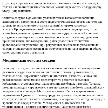
Спустя два-три месяца, когда вы начали очищать кровеносные сосуды
головы и шеи описанными способами, можно переходить к следующему
этапу - упражнениям.
Очистка сосудов в домашних условиях также включает наполнение
капилляров и кровеносных сосудов достаточным количеством кислорода
кровью путем активного отдыха и занятий спортом на свежем
воздухе.Проведенные по этой теме исследования подтвердили, что во
время бега, плавания, длительных прогулок и других занятий спортом
сосуды и капилляры мозга максимально насыщаются кислородом, что
приводит к питанию голодающих, ранее удаленных от системы
кровообращения участков. При регулярных ежедневных упражнениях
сосуды очищаются за месяц, и вы почувствуете прилив энергии и общее
самочувствие всего организма.
Медицинская очистка сосудов
Если упустить драгоценное время и проигнорировать первые признаки
развития сосудистых заболеваний головного мозга - утомляемость,
головные боли, нарушение памяти и интеллекта, слабость и снижение
работоспособности, можно предотвратить развитие серьезных
заболеваний: атеросклероза. , холестериновые бляшки, тромбы.Тогда на
помощь приходит хирургическое вмешательство или более щадящий вид -
лазерная чистка сосудов. Метод чистки может быть внутривенным и
надоменным. Однако этот метод предусматривает облучение неядерного
спектра, что может вызвать осложнения, если применить метод на сердце и
кровеносные сосуды головы. Метод может быть полезен для
тонизирования и общего укрепления тела. Чаще всего этот метод