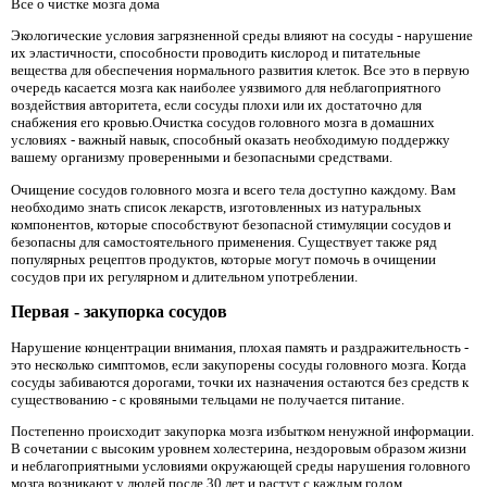
Все о чистке мозга дома
Экологические условия загрязненной среды влияют на сосуды - нарушение
их эластичности, способности проводить кислород и питательные
вещества для обеспечения нормального развития клеток. Все это в первую
очередь касается мозга как наиболее уязвимого для неблагоприятного
воздействия авторитета, если сосуды плохи или их достаточно для
снабжения его кровью.Очистка сосудов головного мозга в домашних
условиях - важный навык, способный оказать необходимую поддержку
вашему организму проверенными и безопасными средствами.
Очищение сосудов головного мозга и всего тела доступно каждому. Вам
необходимо знать список лекарств, изготовленных из натуральных
компонентов, которые способствуют безопасной стимуляции сосудов и
безопасны для самостоятельного применения. Существует также ряд
популярных рецептов продуктов, которые могут помочь в очищении
сосудов при их регулярном и длительном употреблении.
Первая - закупорка сосудов
Нарушение концентрации внимания, плохая память и раздражительность -
это несколько симптомов, если закупорены сосуды головного мозга. Когда
сосуды забиваются дорогами, точки их назначения остаются без средств к
существованию - с кровяными тельцами не получается питание.
Постепенно происходит закупорка мозга избытком ненужной информации.
В сочетании с высоким уровнем холестерина, нездоровым образом жизни
и неблагоприятными условиями окружающей среды нарушения головного
мозга возникают у людей после 30 лет и растут с каждым годом.