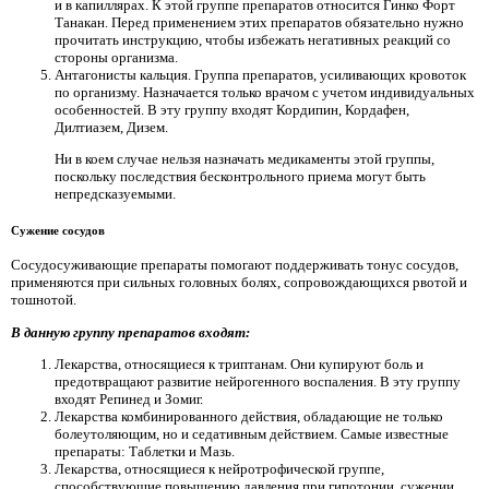
и в капиллярах. К этой группе препаратов относится Гинко Форт
Танакан. Перед применением этих препаратов обязательно нужно
прочитать инструкцию, чтобы избежать негативных реакций со
стороны организма.
Антагонисты кальция. Группа препаратов, усиливающих кровоток
по организму. Назначается только врачом с учетом индивидуальных
особенностей. В эту группу входят Кордипин, Кордафен,
Дилтиазем, Дизем.
Ни в коем случае нельзя назначать медикаменты этой группы,
поскольку последствия бесконтрольного приема могут быть
непредсказуемыми.
Сужение сосудов
Сосудосуживающие препараты помогают поддерживать тонус сосудов,
применяются при сильных головных болях, сопровождающихся рвотой и
тошнотой.
В данную группу препаратов входят:
Лекарства, относящиеся к триптанам. Они купируют боль и
предотвращают развитие нейрогенного воспаления. В эту группу
входят Репинед и Зомиг.
Лекарства комбинированного действия, обладающие не только
болеутоляющим, но и седативным действием. Самые известные
препараты: Таблетки и Мазь.
Лекарства, относящиеся к нейротрофической группе,
способствующие повышению давления при гипотонии, сужении