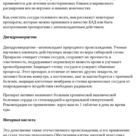
применяется для лечения холестериновых бляшек и варикозного
расширения вен на верхних и нижних конечностях.
Как очистить сосуды головного мозга, нам расскажут некоторые
препараты, которые можно принимать в качестве БАД или быть
ноотропными препаратами с антиоксидантным действием.
Дигидрокверцетин
Дигидрокверцетин - антиоксидант природного происхождения. Ученые
научились извлекать действующее вещество из коры сибирской сосны.
Прекрасно очищает стенки сосудов, сохраняет их прочность и
эластичность, поддерживает нормальную вязкость крови и улучшает
кровообращение.Защищает стенку сосудов и ускоряет обменные
процессы. Этот препарат, в отличие от многих других лекарств, не
загоняет болезнь вовнутрь, а постепенно, шаг за шагом борется с причиной
болезни, защищая клеточные мембраны и стенки кровеносных сосудов от
повреждающего воздействия свободных радикалов.
Препарат активно назначают больным хронической ишемической
болезнью сердца со стенокардией и артериальной гипертензией.
Рекомендации по применению: взрослым по 1 таблетке в день во время
еды.
Янтарная кислота
Это дополнение также отечественного происхождения, и его применение
на судах трудно переоценить.Обеспечивая клетки энергией через цикл