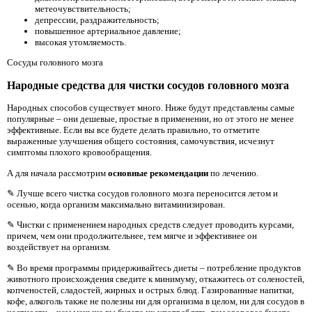
метеочувствительность;
депрессии, раздражительность;
повышенное артериальное давление;
высокая утомляемость.
Сосуды головного мозга
Народные средства для чистки сосудов головного мозга
Народных способов существует много. Ниже будут представлены самые
популярные – они дешевые, простые в применении, но от этого не менее
эффективные. Если вы все будете делать правильно, то отметите
выраженные улучшения общего состояния, самочувствия, исчезнут
симптомы плохого кровообращения.
А для начала рассмотрим
основные рекомендации
по лечению.
✎ Лучше всего чистка сосудов головного мозга переносится летом и
осенью, когда организм максимально витаминизирован.
✎ Чистки с применением народных средств следует проводить курсами,
причем, чем они продолжительнее, тем мягче и эффективнее он
воздействует на организм.
✎ Во время программы придерживайтесь диеты – потребление продуктов
животного происхождения сведите к минимуму, откажитесь от соленостей,
копченостей, сладостей, жирных и острых блюд. Газированные напитки,
кофе, алкоголь также не полезны ни для организма в целом, ни для сосудов в