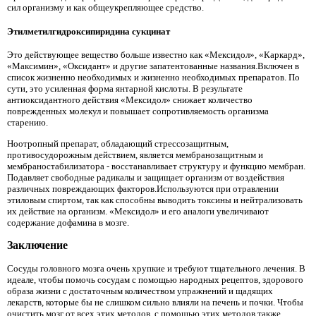
сил организму и как общеукрепляющее средство.
Этилметилгидроксипиридина сукцинат
Это действующее вещество больше известно как «Мексидол», «Каркард»,
«Максимин», «Оксидант» и другие запатентованные названия.Включен в
список жизненно необходимых и жизненно необходимых препаратов. По
сути, это усиленная форма янтарной кислоты. В результате
антиоксидантного действия «Мексидол» снижает количество
поврежденных молекул и повышает сопротивляемость организма
старению.
Ноотропный препарат, обладающий стрессозащитным,
противосудорожным действием, является мембранозащитным и
мембраностабилизатора - восстанавливает структуру и функцию мембран.
Подавляет свободные радикалы и защищает организм от воздействия
различных повреждающих факторов.Используются при отравлении
этиловым спиртом, так как способны выводить токсины и нейтрализовать
их действие на организм. «Мексидол» и его аналоги увеличивают
содержание дофамина в мозге.
Заключение
Сосуды головного мозга очень хрупкие и требуют тщательного лечения. В
идеале, чтобы помочь сосудам с помощью народных рецептов, здорового
образа жизни с достаточным количеством упражнений и щадящих
лекарств, которые бы не слишком сильно влияли на печень и почки. Чтобы
очистить мозг от всех этих методов, с помощью этих методов также