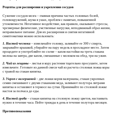
Рецепты для расширения и укрепления сосудов
Сужение сосудов мозга – главная причина частых головных болей,
головокружений, шума в ушах, проблем с памятью, повышенной
утомляемости. Негативное воздействие, как правило, оказывают стрессы,
чрезмерные физические, умственные нагрузки, неподвижный образ жизни,
неправильное питание. Для их расширения и снятия негативной
симптоматики можно использовать:
1. Настой чеснока
– измельчайте головку, заливайте ее 300 г спирта,
закрывайте крышкой, убирайте на пару недель в прохладное место. Затем
процедите и употребляйте по схеме – капля настойки на треть стакана
молока на завтра, две капли, смешанные с молоком на обед, три на ужин.
2. Чай из лещины
– листья и кору растения тщательно просушите, затем
измельчите. Готовьте из данной смеси чай из расчета столовая ложка коры
с травой на стакан кипятка.
3. Укроп с валерианой
– две ложки корня валерианы, стакан укропных
семян смешивают с двумя стаканами меда, заливают полутора литрами
кипятка и оставляют в термосе на сутки. Принимайте по столовой ложке
настоя за полчаса до еды.
4. Настой граба
– стакан кипятка на столовую ложку цветов, настаивать
нужно в течение часа. Пейте трижды в день в течение полутора месяцев.
Противопоказания