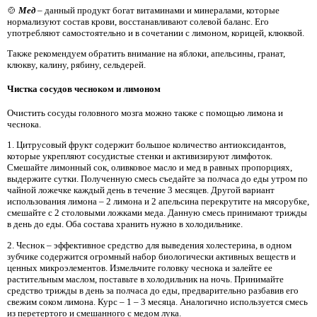
🍲
Мед
– данный продукт богат витаминами и минералами, которые
нормализуют состав крови, восстанавливают солевой баланс. Его
употребляют самостоятельно и в сочетании с лимоном, корицей, клюквой.
Также рекомендуем обратить внимание на яблоки, апельсины, гранат,
клюкву, калину, рябину, сельдерей.
Чистка сосудов чесноком и лимоном
Очистить сосуды головного мозга можно также с помощью лимона и
чеснока.
1. Цитрусовый фрукт содержит большое количество антиоксидантов,
которые укрепляют сосудистые стенки и активизируют лимфоток.
Смешайте лимонный сок, оливковое масло и мед в равных пропорциях,
выдержите сутки. Полученную смесь съедайте за полчаса до еды утром по
чайной ложечке каждый день в течение 3 месяцев. Другой вариант
использования лимона – 2 лимона и 2 апельсина перекрутите на мясорубке,
смешайте с 2 столовыми ложками меда. Данную смесь принимают трижды
в день до еды. Оба состава хранить нужно в холодильнике.
2. Чеснок – эффективное средство для выведения холестерина, в одном
зубчике содержится огромный набор биологически активных веществ и
ценных микроэлементов. Измельчите головку чеснока и залейте ее
растительным маслом, поставьте в холодильник на ночь. Принимайте
средство трижды в день за полчаса до еды, предварительно разбавив его
свежим соком лимона. Курс – 1 – 3 месяца. Аналогично используется смесь
из перетертого и смешанного с медом лука.