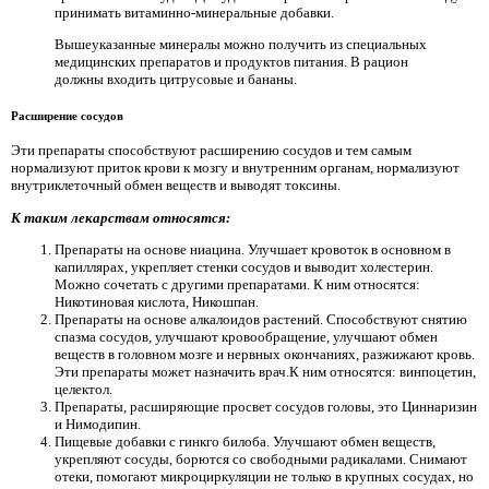
принимать витаминно-минеральные добавки.
Вышеуказанные минералы можно получить из специальных
медицинских препаратов и продуктов питания. В рацион
должны входить цитрусовые и бананы.
Расширение сосудов
Эти препараты способствуют расширению сосудов и тем самым
нормализуют приток крови к мозгу и внутренним органам, нормализуют
внутриклеточный обмен веществ и выводят токсины.
К таким лекарствам относятся:
Препараты на основе ниацина. Улучшает кровоток в основном в
капиллярах, укрепляет стенки сосудов и выводит холестерин.
Можно сочетать с другими препаратами. К ним относятся:
Никотиновая кислота, Никошпан.
Препараты на основе алкалоидов растений. Способствуют снятию
спазма сосудов, улучшают кровообращение, улучшают обмен
веществ в головном мозге и нервных окончаниях, разжижают кровь.
Эти препараты может назначить врач.К ним относятся: винпоцетин,
целектол.
Препараты, расширяющие просвет сосудов головы, это Циннаризин
и Нимодипин.
Пищевые добавки с гинкго билоба. Улучшают обмен веществ,
укрепляют сосуды, борются со свободными радикалами. Снимают
отеки, помогают микроциркуляции не только в крупных сосудах, но