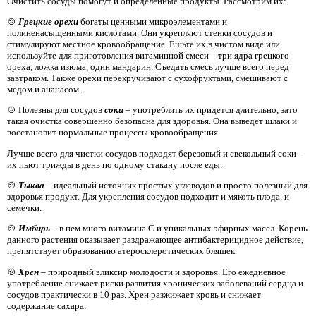
Очистить сосуды помогут и определенные продукты. Рассмотрим их:
🍲
Грецкие орехи
богаты ценными микроэлементами и
полиненасыщенными кислотами. Они укрепляют стенки сосудов и
стимулируют местное кровообращение. Ешьте их в чистом виде или
используйте для приготовления витаминной смеси – три ядра грецкого
ореха, ложка изюма, один мандарин. Съедать смесь лучше всего перед
завтраком. Также орехи перекручивают с сухофруктами, смешивают с
медом и ананасом.
🍲 Полезны для сосудов
соки
– употреблять их придется длительно, зато
такая очистка совершенно безопасна для здоровья. Она выведет шлаки и
восстановит нормальные процессы кровообращения.
Лучше всего для чистки сосудов подходят березовый и свекольный соки –
их пьют трижды в день по одному стакану после еды.
🍲
Тыква
– идеальный источник простых углеводов и просто полезный для
здоровья продукт. Для укрепления сосудов подходит и мякоть плода, и
семечки.
🍲
Имбирь
– в нем много витамина С и уникальных эфирных масел. Корень
данного растения оказывает раздражающее антибактерицидное действие,
препятствует образованию атеросклеротических бляшек.
🍲
Хрен
– природный эликсир молодости и здоровья. Его ежедневное
употребление снижает риски развития хронических заболеваний сердца и
сосудов практически в 10 раз. Хрен разжижает кровь и снижает
содержание сахара.