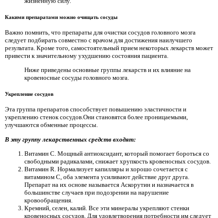
жизненную силу.
Какими препаратами можно очищать сосуды
Важно помнить, что препараты для очистки сосудов головного мозга
следует подбирать совместно с врачом для достижения наилучшего
результата. Кроме того, самостоятельный прием некоторых лекарств может
привести к значительному ухудшению состояния пациента.
Ниже приведены основные группы лекарств и их влияние на
кровеносные сосуды головного мозга.
Укрепление сосудов
Эта группа препаратов способствует повышению эластичности и
укреплению стенок сосудов.Они становятся более проницаемыми,
улучшаются обменные процессы.
В эту группу лекарственных средств входят:
Витамин С. Мощный антиоксидант, который помогает бороться со
свободными радикалами, снижает хрупкость кровеносных сосудов.
Витамин R. Нормализует капилляры и хорошо сочетается с
витамином С, оба элемента усиливают действие друг друга.
Препарат на их основе называется Аскорутин и назначается в
большинстве случаев при подозрении на нарушение
кровообращения.
Кремний, селен, калий. Все эти минералы укрепляют стенки
кровеносных сосудов. Для удовлетворения потребности им следует