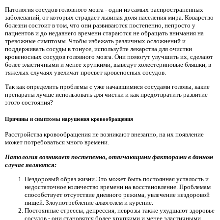
Патология сосудов головного мозга - одни из самых распространенных
заболеваний, от которых страдает львиная доля населения мира. Коварство
болезни состоит в том, что они развиваются постепенно, непросто у
пациентов и до недавнего времени стараются не обращать внимания на
тревожные симптомы. Чтобы избежать различных осложнений и
поддерживать сосуды в тонусе, используйте лекарства для очистки
кровеносных сосудов головного мозга. Они помогут улучшить их, сделают
более эластичными и менее хрупкими, выведут холестериновые бляшки, в
тяжелых случаях увеличат просвет кровеносных сосудов.
Так как определить проблемы с уже начавшимися сосудами головы, какие
препараты лучше использовать для чистки и как предотвратить развитие
этого состояния?
Причины и симптомы нарушения кровообращения
Расстройства кровообращения не возникают внезапно, на их появление
может потребоваться много времени.
Патология возникает постепенно, отягчающими факторами в данном
случае являются:
Нездоровый образ жизни.Это может быть постоянная усталость и
недостаточное количество времени на восстановление. Проблемам
способствует отсутствие дневного режима, увлечение нездоровой
пищей. Злоупотребление алкоголем и курение.
Постоянные стрессы, депрессия, неврозы также ухудшают здоровье
сосудов - они становятся более хрупкими и менее эластичными.