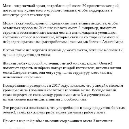
Мозг - энергоемкий орган, потребляющий около 20 процентов калорий,
поэтому ему нужно много хорошего топлива, чтобы поддерживать
концентрацию в течение дня.
Мозгу также необходимы определенные питательные вещества, чтобы
оставаться здоровым. Жирные кислоты омега-3, например, помогают
строить и восстанавливать клетки мозга, а антиоксиданты уменьшают
клеточный стресс и воспаление, которые связаны со старением мозга и
нейродегенеративными расстройствами, такими как болезнь Альцгеймера.
В этой статье исследуются научные доказательства, лежащие в основе 12
лучших продуктов для мозга.
Жирная рыба - хороший источник омега-3 жирных кислот. Омега-3
помогают строить мембраны вокруг каждой клетки тела, включая клетки
мозга.Следовательно, они могут улучшить структуру клеток мозга,
называемых нейронами.
Исследование, проведенное в 2017 году, показало, что у людей с высоким
уровнем омега-3 повышен кровоток в головном мозге. Исследователи
также определили связь между уровнями омега-3 и улучшенными
когнитивными или мыслительными способностями.
Эти результаты показывают, что употребление в пищу продуктов, богатых
омега-3, таких как жирная рыба, может улучшить работу мозга.
Примеры жирной рыбы с высоким содержанием омега-3 включают: