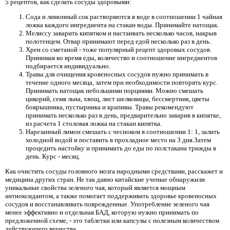
5 рецептов, как сделать сосуды здоровыми:
Сода и лимонный сок растворяются в воде в соотношении 1 чайная
ложка каждого ингредиента на стакан воды. Принимайте натощак.
Мелиссу заварить кипятком и настаивать несколько часов, накрыв
полотенцем. Отвар принимают перед едой несколько раз в день.
Хрен со сметаной - тоже популярный рецепт здоровых сосудов.
Принимая во время еды, количество и соотношение ингредиентов
подбирается индивидуально.
Травы для очищения кровеносных сосудов нужно принимать в
течение одного месяца, затем при необходимости повторять курс.
Принимать натощак небольшими порциями. Можно смешать
цикорий, семя льна, хвощ, лист шелковицы, бессмертник, цветы
боярышника, пустырника и крапивы. Травы рекомендуют
принимать несколько раз в день, предварительно заварив в кипятке,
из расчета 1 столовая ложка на стакан кипятка.
Нарезанный лимон смешать с чесноком в соотношении 1: 1, залить
холодной водой и поставить в прохладное место на 3 дня.Затем
процедить настойку и принимать до еды по полстакана трижды в
день. Курс - месяц.
Как очистить сосуды головного мозга народными средствами, расскажет и
медицина других стран. Не так давно китайские ученые обнаружили
уникальные свойства зеленого чая, который является мощным
антиоксидантом, а также помогает поддерживать здоровье кровеносных
сосудов и восстанавливать поврежденные. Употребление зеленого чая
менее эффективно и отдельная БАД, которую нужно принимать по
предложенной схеме, - это таблетки или капсулы с полезным количеством
действующего вещества.