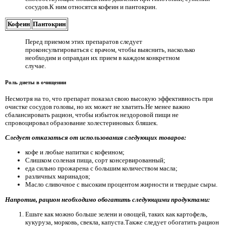
сосудов.К ним относятся кофеин и пантокрин.
Кофеин
Пантокрин
Перед приемом этих препаратов следует
проконсультироваться с врачом, чтобы выяснить, насколько
необходим и оправдан их прием в каждом конкретном
случае.
Роль диеты в очищении
Несмотря на то, что препарат показал свою высокую эффективность при
очистке сосудов головы, но их может не хватить.Не менее важно
сбалансировать рацион, чтобы избыток нездоровой пищи не
спровоцировал образование холестериновых бляшек.
Следует отказаться от использования следующих товаров:
кофе и любые напитки с кофеином;
Слишком соленая пища, сорт консервированный;
еда сильно прожарена с большим количеством масла;
различных маринадов;
Масло сливочное с высоким процентом жирности и твердые сыры.
Напротив, рацион необходимо обогатить следующими продуктами:
Ешьте как можно больше зелени и овощей, таких как картофель,
кукуруза, морковь, свекла, капуста.Также следует обогатить рацион