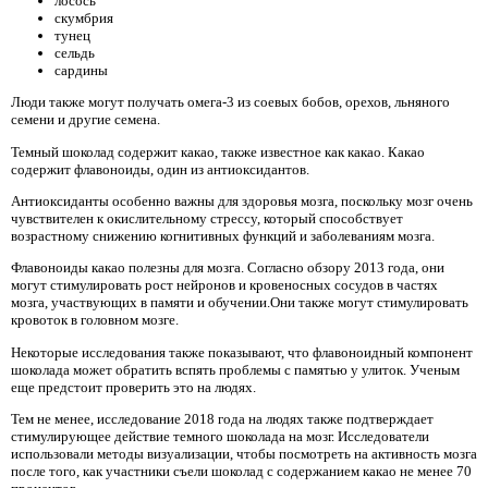
лосось
скумбрия
тунец
сельдь
сардины
Люди также могут получать омега-3 из соевых бобов, орехов, льняного
семени и другие семена.
Темный шоколад содержит какао, также известное как какао. Какао
содержит флавоноиды, один из антиоксидантов.
Антиоксиданты особенно важны для здоровья мозга, поскольку мозг очень
чувствителен к окислительному стрессу, который способствует
возрастному снижению когнитивных функций и заболеваниям мозга.
Флавоноиды какао полезны для мозга. Согласно обзору 2013 года, они
могут стимулировать рост нейронов и кровеносных сосудов в частях
мозга, участвующих в памяти и обучении.Они также могут стимулировать
кровоток в головном мозге.
Некоторые исследования также показывают, что флавоноидный компонент
шоколада может обратить вспять проблемы с памятью у улиток. Ученым
еще предстоит проверить это на людях.
Тем не менее, исследование 2018 года на людях также подтверждает
стимулирующее действие темного шоколада на мозг. Исследователи
использовали методы визуализации, чтобы посмотреть на активность мозга
после того, как участники съели шоколад с содержанием какао не менее 70