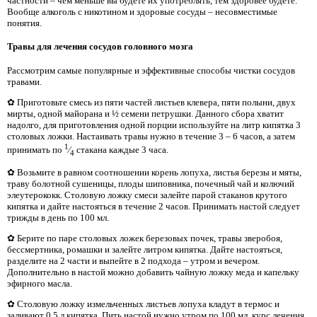
частности – чем меньше вы будете их употреблять, тем здоровее будете.
Вообще алкоголь с никотином и здоровые сосуды – несовместимые
понятия.
Травы для лечения сосудов головного мозга
Рассмотрим самые популярные и эффективные способы чистки сосудов
травами.
✿ Приготовьте смесь из пяти частей листьев клевера, пяти полыни, двух
мирты, одной майорана и ½ семени петрушки. Данного сбора хватит
надолго, для приготовления одной порции используйте на литр кипятка 3
столовых ложки. Настаивать травы нужно в течение 3 – 6 часов, а затем
1
принимать по
⁄
стакана каждые 3 часа.
4
✿ Возьмите в равном соотношении корень лопуха, листья березы и мяты,
траву болотной сушеницы, плоды шиповника, почечный чай и колючий
элеутерококк. Столовую ложку смеси залейте парой стаканов крутого
кипятка и дайте настояться в течение 2 часов. Принимать настой следует
трижды в день по 100 мл.
✿ Берите по паре столовых ложек березовых почек, травы зверобоя,
бессмертника, ромашки и залейте литром кипятка. Дайте настояться,
разделите на 2 части и выпейте в 2 подхода – утром и вечером.
Дополнительно в настой можно добавить чайную ложку меда и капельку
эфирного масла.
✿ Столовую ложку измельченных листьев лопуха кладут в термос и
заливают 0,5 л кипятка. Пить настой нужно утром по 100 мл, курс лечения