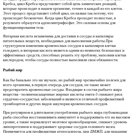
Кребса, цикл Кребса представляет собой цепь химических реакций,
которые происходят в нашем организме, точнее в каждой из его клеток.
Этот процесс представляет собой цикл, он назван так потому, что
происходит бесконечно. Когда цикл Кребса проходит полностью, в
результате образуется аденозинтрифосфат. Это силовая основа для
функционирования тела.
Янтарная кислота незаменима для доставки в сосуды и капилляры
питательных веществ, необходимых для выполнения работы.При
структурном изменении кровеносных сосудов и капилляров клетки
голодают, и янтарная кислота является одним из немногих безопасных и
эффективных средств, способных решить эту проблему, наполнив клетки
кислородом, чтобы сосуды полностью выполняли свои обязанности.
Рыбий жир
Как бы банально это ни звучало, но рыбий жир чрезвычайно полезен для
всего организма, в первую очередь для сосудов, он также может
предотвратить кровеносные сосуды. Входящие в состав рыбьего жира
вещества - полиненасыщенные жирные кислоты омега-3 снижают риск
сердечно-сосудистых заболеваний и являются отличной профилактикой
тромбоцитов и других видов закупорки кровеносных сосудов.
При регулярном и длительном употреблении рыбьего жира глубоководная
рыба способна восстанавливать иммунитет и поддерживать его на высоком
уровне, а также нормализует мозговое кровообращение, снижает уровень
липопротеинов и поддерживает здоровье сосудов головного мозга.
Применяется для профилактики атеросклероза, при ДМЖП, для придания