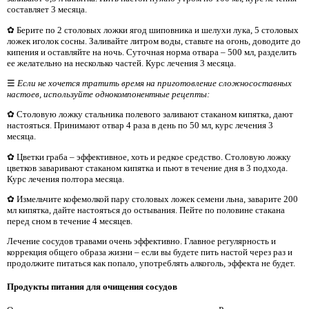
составляет 3 месяца.
✿ Берите по 2 столовых ложки ягод шиповника и шелухи лука, 5 столовых
ложек иголок сосны. Заливайте литром воды, ставьте на огонь, доводите до
кипения и оставляйте на ночь. Суточная норма отвара – 500 мл, разделить
ее желательно на несколько частей. Курс лечения 3 месяца.
☰
Если не хочется тратить время на приготовление сложносоставных
настоев, используйте однокомпонентные рецепты:
✿ Столовую ложку стальника полевого заливают стаканом кипятка, дают
настояться. Принимают отвар 4 раза в день по 50 мл, курс лечения 3
месяца.
✿ Цветки граба – эффективное, хоть и редкое средство. Столовую ложку
цветков заваривают стаканом кипятка и пьют в течение дня в 3 подхода.
Курс лечения полтора месяца.
✿ Измельчите кофемолкой пару столовых ложек семени льна, заварите 200
мл кипятка, дайте настояться до остывания. Пейте по половине стакана
перед сном в течение 4 месяцев.
Лечение сосудов травами очень эффективно. Главное регулярность и
коррекция общего образа жизни – если вы будете пить настой через раз и
продолжите питаться как попало, употреблять алкоголь, эффекта не будет.
Продукты питания для очищения сосудов