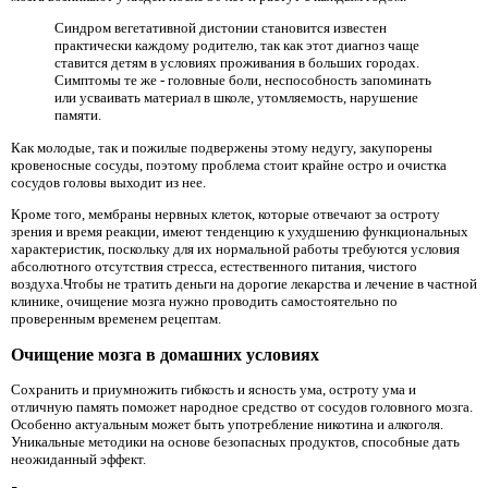
Синдром вегетативной дистонии становится известен
практически каждому родителю, так как этот диагноз чаще
ставится детям в условиях проживания в больших городах.
Симптомы те же - головные боли, неспособность запоминать
или усваивать материал в школе, утомляемость, нарушение
памяти.
Как молодые, так и пожилые подвержены этому недугу, закупорены
кровеносные сосуды, поэтому проблема стоит крайне остро и очистка
сосудов головы выходит из нее.
Кроме того, мембраны нервных клеток, которые отвечают за остроту
зрения и время реакции, имеют тенденцию к ухудшению функциональных
характеристик, поскольку для их нормальной работы требуются условия
абсолютного отсутствия стресса, естественного питания, чистого
воздуха.Чтобы не тратить деньги на дорогие лекарства и лечение в частной
клинике, очищение мозга нужно проводить самостоятельно по
проверенным временем рецептам.
Очищение мозга в домашних условиях
Сохранить и приумножить гибкость и ясность ума, остроту ума и
отличную память поможет народное средство от сосудов головного мозга.
Особенно актуальным может быть употребление никотина и алкоголя.
Уникальные методики на основе безопасных продуктов, способные дать
неожиданный эффект.