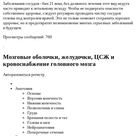
Заболевания сосудов - бич 21 века, без должного лечения этот вид недуга
часто приводит к летальному исходу. Чтобы не подвергать опасности
собственное здоровье, следует регулярно проводить чистку сосудов
головы под контролем врачей. Это не только поможет сохранить хорошее
здоровье, но и предотвратит возникновение многих серьезных заболеваний
в будущем.
Просмотры сообщений: 700
.
Мозговые оболочки, желудочки, ЦСЖ и
кровоснабжение головного мозга
Авторизоваться регистр
Анатомия
Основы
Верхняя конечность
Нижняя конечность
Позвоночник и спина
Грудь
Брюшная полость и таз
Голова и шея
Нейроанатомия
Поперечные сечения