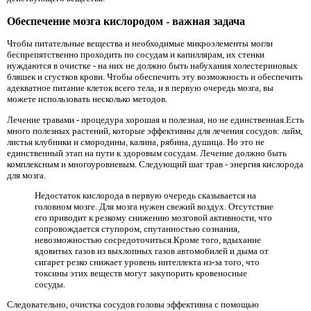
Обеспечение мозга кислородом - важная задача
Чтобы питательные вещества и необходимые микроэлементы могли
беспрепятственно проходить по сосудам и капиллярам, ​​их стенки
нуждаются в очистке - на них не должно быть набухания холестериновых
бляшек и сгустков крови. Чтобы обеспечить эту возможность и обеспечить
адекватное питание клеток всего тела, и в первую очередь мозга, вы
можете использовать несколько методов.
Лечение травами - процедура хорошая и полезная, но не единственная.Есть
много полезных растений, которые эффективны для лечения сосудов: лайм,
листья клубники и смородины, калина, рябина, душица. Но это не
единственный этап на пути к здоровым сосудам. Лечение должно быть
комплексным и многоуровневым. Следующий шаг трав - энергия кислорода
для мозга.
Недостаток кислорода в первую очередь сказывается на
головном мозге. Для мозга нужен свежий воздух. Отсутствие
его приводит к резкому снижению мозговой активности, что
сопровождается ступором, спутанностью сознания,
невозможностью сосредоточиться.Кроме того, вдыхание
ядовитых газов из выхлопных газов автомобилей и дыма от
сигарет резко снижает уровень интеллекта из-за того, что
токсины этих веществ могут закупорить кровеносные
сосуды.
Следовательно, очистка сосудов головы эффективна с помощью