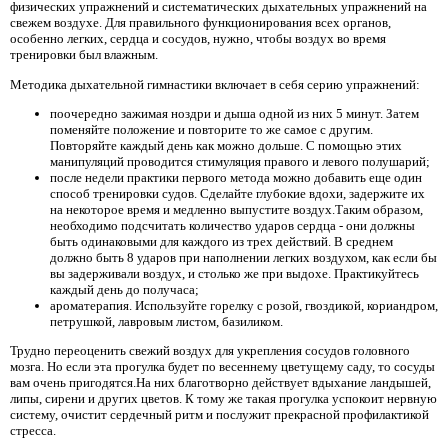
физических упражнений и систематических дыхательных упражнений на
свежем воздухе. Для правильного функционирования всех органов,
особенно легких, сердца и сосудов, нужно, чтобы воздух во время
тренировки был влажным.
Методика дыхательной гимнастики включает в себя серию упражнений:
поочередно зажимая ноздри и дыша одной из них 5 минут. Затем
поменяйте положение и повторите то же самое с другим.
Повторяйте каждый день как можно дольше. С помощью этих
манипуляций проводится стимуляция правого и левого полушарий;
после недели практики первого метода можно добавить еще один
способ тренировки судов. Сделайте глубокие вдохи, задержите их
на некоторое время и медленно выпустите воздух.Таким образом,
необходимо подсчитать количество ударов сердца - они должны
быть одинаковыми для каждого из трех действий. В среднем
должно быть 8 ударов при наполнении легких воздухом, как если бы
вы задерживали воздух, и столько же при выдохе. Практикуйтесь
каждый день до получаса;
ароматерапия. Используйте горелку с розой, гвоздикой, кориандром,
петрушкой, лавровым листом, базиликом.
Трудно переоценить свежий воздух для укрепления сосудов головного
мозга. Но если эта прогулка будет по весеннему цветущему саду, то сосуды
вам очень пригодятся.На них благотворно действует вдыхание ландышей,
липы, сирени и других цветов. К тому же такая прогулка успокоит нервную
систему, очистит сердечный ритм и послужит прекрасной профилактикой
стресса.