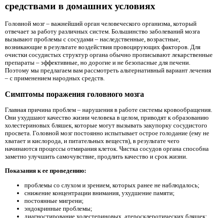
средствами в домашних условиях
Головной мозг – важнейший орган человеческого организма, который
отвечает за работу различных систем. Большинство заболеваний мозга
вызывают проблемы с сосудами – наследственные, возрастные,
возникающие в результате воздействия провоцирующих факторов. Для
очистки сосудистых структур органа обычно прописывают лекарственные
препараты – эффективные, но дорогие и не безопасные для печени.
Поэтому мы предлагаем вам рассмотреть альтернативный вариант лечения
– с применением народных средств.
Симптомы поражения головного мозга
Главная причина проблем – нарушения в работе системы кровообращения.
Они ухудшают качество жизни человека в целом, приводят к образованию
холестериновых бляшек, которые могут вызывать закупорку сосудистого
просвета. Головной мозг постоянно испытывает острое голодание (ему не
хватает и кислорода, и питательных веществ), в результате чего
начинаются процессы отмирания клеток. Чистка сосудов органа способна
заметно улучшить самочувствие, продлить качество и срок жизни.
Показания к ее проведению:
проблемы со слухом и зрением, которых ранее не наблюдалось;
снижение концентрации внимания, ухудшение памяти;
постоянные мигрени;
эндокринные проблемы;
диагностирование холестериновых, атеросклеротических бляшек;