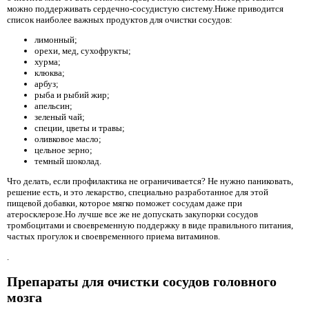
можно поддерживать сердечно-сосудистую систему.Ниже приводится
список наиболее важных продуктов для очистки сосудов:
лимонный;
орехи, мед, сухофрукты;
хурма;
клюква;
арбуз;
рыба и рыбий жир;
апельсин;
зеленый чай;
специи, цветы и травы;
оливковое масло;
цельное зерно;
темный шоколад.
Что делать, если профилактика не ограничивается? Не нужно паниковать,
решение есть, и это лекарство, специально разработанное для этой
пищевой добавки, которое мягко поможет сосудам даже при
атеросклерозе.Но лучше все же не допускать закупорки сосудов
тромбоцитами и своевременную поддержку в виде правильного питания,
частых прогулок и своевременного приема витаминов.
.
Препараты для очистки сосудов головного
мозга