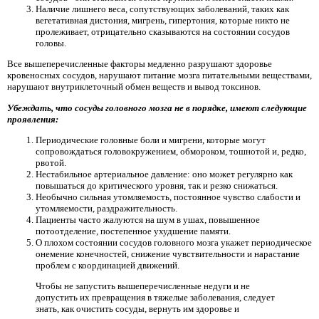
Наличие лишнего веса, сопутствующих заболеваний, таких как
вегетативная дистония, мигрень, гипертония, которые никто не
пролеживает, отрицательно сказываются на состоянии сосудов
головы.
Все вышеперечисленные факторы медленно разрушают здоровье
кровеносных сосудов, нарушают питание мозга питательными веществами,
нарушают внутриклеточный обмен веществ и вывод токсинов.
Убеждать, что сосуды головного мозга не в порядке, имеют следующие
проявления:
Периодические головные боли и мигрени, которые могут
сопровождаться головокружением, обмороком, тошнотой и, редко,
рвотой.
Нестабильное артериальное давление: оно может регулярно как
повышаться до критического уровня, так и резко снижаться.
Необычно сильная утомляемость, постоянное чувство слабости и
утомляемости, раздражительность.
Пациенты часто жалуются на шум в ушах, повышенное
потоотделение, постепенное ухудшение памяти.
О плохом состоянии сосудов головного мозга укажет периодическое
онемение конечностей, снижение чувствительности и нарастание
проблем с координацией движений.
Чтобы не запустить вышеперечисленные недуги и не
допустить их превращения в тяжелые заболевания, следует
знать, как очистить сосуды, вернуть им здоровье и