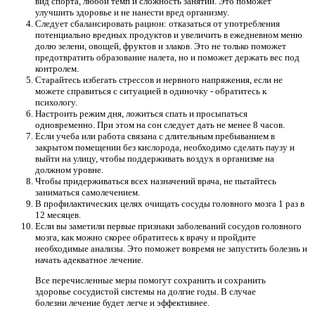
вид спорта, любой темп и сложность занятий. Это поможет
улучшить здоровье и не нанести вред организму.
Следует сбалансировать рацион: отказаться от употребления
потенциально вредных продуктов и увеличить в ежедневном меню
долю зелени, овощей, фруктов и злаков. Это не только поможет
предотвратить образование налета, но и поможет держать вес под
контролем.
Старайтесь избегать стрессов и нервного напряжения, если не
можете справиться с ситуацией в одиночку - обратитесь к
психологу.
Настроить режим дня, ложиться спать и просыпаться
одновременно. При этом на сон следует дать не менее 8 часов.
Если учеба или работа связана с длительным пребыванием в
закрытом помещении без кислорода, необходимо сделать паузу и
выйти на улицу, чтобы поддерживать воздух в организме на
должном уровне.
Чтобы придерживаться всех назначений врача, не пытайтесь
заниматься самолечением.
В профилактических целях очищать сосуды головного мозга 1 раз в
12 месяцев.
Если вы заметили первые признаки заболеваний сосудов головного
мозга, как можно скорее обратитесь к врачу и пройдите
необходимые анализы. Это поможет вовремя не запустить болезнь и
начать адекватное лечение.
Все перечисленные меры помогут сохранить и сохранить
здоровье сосудистой системы на долгие годы. В случае
болезни лечение будет легче и эффективнее.