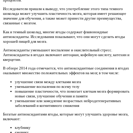
процентов.
Исследователи пришли к выводу, что употребление этого типа темного
шоколада может улучшить пластичность мозга, которая имеет решающее
значение для обучения, а также может принести другие преимущества,
связанные с мозгом.
Как и темный шоколад, многие ягоды содержат флавоноидные
антиоксиданты. Исследования показывают, что они могут сделать ягоды
хорошей пищей для мозга.
Антиоксиданты уменьшают воспаление и окислительный стресс.
Антиоксиданты в ягодах включают антоциан, кофейную кислоту, катехин и
кверцетин.
В обзоре 2014 года отмечается, что антиоксидантные соединения в ягодах
оказывают множество положительных эффектов на мозг, в том числе:
улучшение связи между клетками мозга
уменьшение воспаления по всему телу
повышение пластичности, что помогает клеткам мозга формировать
новые связи, улучшение обучения и памяти
уменьшение или замедление возрастных нейродегенеративных
заболеваний и когнитивного снижения
Богатые антиоксидантами ягоды, которые могут улучшить здоровье мозга,
включают:
клубнику
ежевику