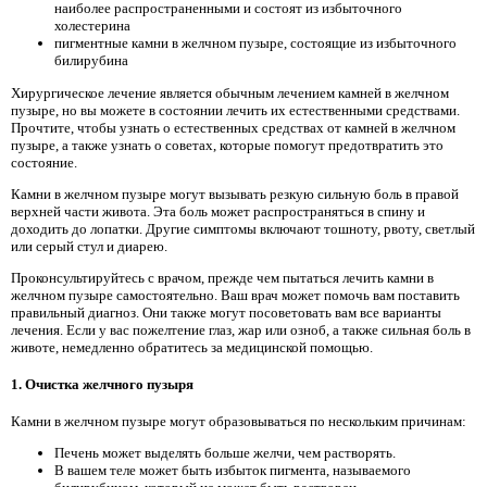
наиболее распространенными и состоят из избыточного
холестерина
пигментные камни в желчном пузыре, состоящие из избыточного
билирубина
Хирургическое лечение является обычным лечением камней в желчном
пузыре, но вы можете в состоянии лечить их естественными средствами.
Прочтите, чтобы узнать о естественных средствах от камней в желчном
пузыре, а также узнать о советах, которые помогут предотвратить это
состояние.
Камни в желчном пузыре могут вызывать резкую сильную боль в правой
верхней части живота. Эта боль может распространяться в спину и
доходить до лопатки. Другие симптомы включают тошноту, рвоту, светлый
или серый стул и диарею.
Проконсультируйтесь с врачом, прежде чем пытаться лечить камни в
желчном пузыре самостоятельно. Ваш врач может помочь вам поставить
правильный диагноз. Они также могут посоветовать вам все варианты
лечения. Если у вас пожелтение глаз, жар или озноб, а также сильная боль в
животе, немедленно обратитесь за медицинской помощью.
1. Очистка желчного пузыря
Камни в желчном пузыре могут образовываться по нескольким причинам:
Печень может выделять больше желчи, чем растворять.
В вашем теле может быть избыток пигмента, называемого