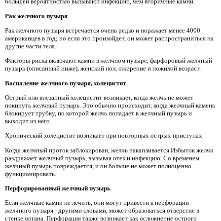
большей вероятностью вызывают инфекцию, чем вторичные камни.
Рак желчного пузыря
Рак желчного пузыря встречается очень редко и поражает менее 4000
американцев в год; но если это произойдет, он может распространиться на
другие части тела.
Факторы риска включают камни в желчном пузыре, фарфоровый желчный
пузырь (описанный ниже), женский пол, ожирение и пожилой возраст.
Воспаление желчного пузыря, холецистит
Острый или внезапный холецистит возникает, когда желчь не может
покинуть желчный пузырь. Это обычно происходит, когда желчный камень
блокирует трубку, по которой желчь попадает в желчный пузырь и
выходит из него.
Хронический холецистит возникает при повторных острых приступах.
Когда желчный проток заблокирован, желчь накапливается.Избыток желчи
раздражает желчный пузырь, вызывая отек и инфекцию. Со временем
желчный пузырь повреждается, и он больше не может полноценно
функционировать.
Перфорированный желчный пузырь
Если желчные камни не лечить, они могут привести к перфорации
желчного пузыря - другими словами, может образоваться отверстие в
стенке органа. Перфорация также возникает как осложнение острого