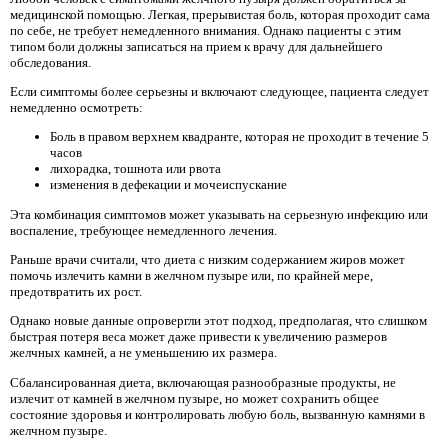
медицинской помощью. Легкая, прерывистая боль, которая проходит сама
по себе, не требует немедленного внимания. Однако пациенты с этим
типом боли должны записаться на прием к врачу для дальнейшего
обследования.
Если симптомы более серьезны и включают следующее, пациента следует
немедленно осмотреть:
Боль в правом верхнем квадранте, которая не проходит в течение 5
часов
лихорадка, тошнота или рвота
изменения в дефекации и мочеиспускание
Эта комбинация симптомов может указывать на серьезную инфекцию или
воспаление, требующее немедленного лечения.
Раньше врачи считали, что диета с низким содержанием жиров может
помочь излечить камни в желчном пузыре или, по крайней мере,
предотвратить их рост.
Однако новые данные опровергли этот подход, предполагая, что слишком
быстрая потеря веса может даже привести к увеличению размеров
желчных камней, а не уменьшению их размера.
Сбалансированная диета, включающая разнообразные продукты, не
излечит от камней в желчном пузыре, но может сохранить общее
состояние здоровья и контролировать любую боль, вызванную камнями в
желчном пузыре.