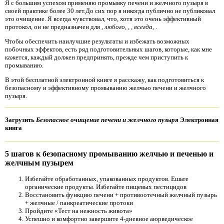
Я с большим успехом применяю промывку печени и желчного пузыря в
своей практике более 30 лет.До сих пор я никогда публично не публиковал
это очищение. Я всегда чувствовал, что, хотя это очень эффективный
протокол, он не предназначен для
, любого,
,
, всегда,
.
Чтобы обеспечить наилучшие результаты и избежать возможных
побочных эффектов, есть ряд подготовительных шагов, которые, как мне
кажется, каждый должен предпринять, прежде чем приступить к
промыванию.
В этой бесплатной электронной книге я расскажу, как подготовиться к
безопасному и эффективному промыванию желчью печени и желчного
пузыря.
Загрузить
Безопасное очищение печени и желчного пузыря
Электронная
книга
5 шагов к безопасному промыванию желчью и печенью и
желчным пузырем
Избегайте обработанных, упакованных продуктов. Ешьте
органические продукты. Избегайте пищевых пестицидов
Восстановить функцию печени + противоотечный желчный пузырь
+ желчные / панкреатические протоки
Пройдите «Тест на нежность живота»
Успешно и комфортно завершите 4-дневное аюрведическое