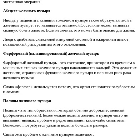
экстренная операция.
Абсцесс желчного пузыря
Иногда у пациента с камнями в желчном пузыре также образуется гной в
желчном пузыре; это называется эмпиемой.Состояние может вызывать
сильную боль в животе. Если не лечить, это может быть опасно для жизни.
Люди с диабетом, сниженной иммунной системой и ожирением имеют
повышенный риск развития этого осложнения.
Фарфоровый (кальцинированный) желчный пузырь
Фарфоровый желчный пузырь - это состояние, при котором со временем в
мышечных стенках желчного пузыря накапливается кальций. Это делает их
жесткими, ограничивая функцию желчного пузыря и повышая риск рака
желчного пузыря.
Слово «фарфор» используется потому, что орган становится голубоватым
и ломким.
Полипы желчного пузыря
Полипы - это тип образования, который обычно доброкачественный
(доброкачественный). Более мелкие полипы желчного пузыря часто не
вызывают никаких проблем и редко вызывают какие-либо симптомы.
Возможно, потребуется удалить полипы большего размера.
Симптомы проблем с желчным пузырем включают: