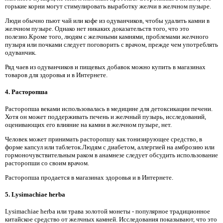
горькие корни могут стимулировать выработку желчи в желчном пузыре.
Люди обычно пьют чай или кофе из одуванчиков, чтобы удалить камни в
желчном пузыре. Однако нет никаких доказательств того, что это
полезно.Кроме того, людям с желчными камнями, проблемами желчного
пузыря или почками следует поговорить с врачом, прежде чем употреблять
одуванчик.
Ряд чаев из одуванчиков и пищевых добавок можно купить в магазинах
товаров для здоровья и в Интернете.
4. Расторопша
Расторопша веками использовалась в медицине для детоксикации печени.
Хотя он может поддерживать печень и желчный пузырь, исследований,
оценивающих его влияние на камни в желчном пузыре, нет.
Человек может принимать расторопшу как тонизирующее средство, в
форме капсул или таблеток.Людям с диабетом, аллергией на амброзию или
гормоночувствительным раком в анамнезе следует обсудить использование
расторопши со своим врачом.
Расторопша продается в магазинах здоровья и в Интернете.
5. Lysimachiae herba
Lysimachiae herba или трава золотой монеты - популярное традиционное
китайское средство от желчных камней. Исследования показывают, что это