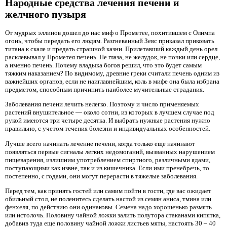
Народные средства лечения печени и
желчного пузыря
От мудрых эллинов дошел до нас миф о Прометее, похитившем с Олимпа
огонь, чтобы передать его людям. Разгневанный Зевс приказал приковать
титана к скале и предать страшной казни. Прилетавший каждый день орел
расклевывал у Прометея печень. Не глаза, не желудок, не почки или сердце,
а именно печень. Почему владыка богов решил, что это будет самым
тяжким наказанием? По видимому, древние греки считали печень одним из
важнейших органов, если не наиглавнейшим, коль в мифе она была избрана
предметом, способным причинить наиболее мучительные страдания.
Заболевания печени лечить нелегко. Поэтому и число применяемых
растений внушительное — около сотни, из которых в лучшем случае под
рукой имеются три четыре десятка. И выбрать нужные растения нужно
правильно, с учетом течения болезни и индивидуальных особенностей.
Лучше всего начинать лечение печени, когда только еще начинают
появляться первые сигналы легких недомоганий, вызванных нарушением
пищеварения, излишним употреблением спиртного, различными ядами,
поступающими как извне, так и из кишечника. Если ими пренебречь, то
постепенно, с годами, они могут перерасти в тяжелые заболевания.
Перед тем, как принять гостей или самим пойти в гости, где вас ожидает
обильный стол, не поленитесь сделать настой из семян аниса, тмина или
фенхеля, по действию они одинаковы. Семена надо хорошенько размять
или истолочь. Половину чайной ложки залить полутора стаканами кипятка,
добавив туда еще половину чайной ложки листьев мяты, настоять 30 – 40