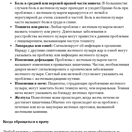
Боль в средней или верхней правой части живота:
В большинстве
случаев боль в желчном пузыре приходит и уходит.Однако боль при
проблемах с желчным пузырем варьируется от легкой и
нерегулярной до очень сильной и частой. Боль в желчном пузыре
часто вызывает боли в груди и спине.
Тошнота или рвота:
Любая проблема с желчным пузырем может
вызвать тошноту или рвоту. Длительные заболевания и
расстройства желчного пузыря могут привести к давним проблемам
с пищеварением, вызывающим частую тошноту.
Лихорадка или озноб:
Сигнализирует об инфекции в организме.
Наряду с другими симптомами желчного пузыря жар и озноб могут
указывать на проблему или инфекцию желчного пузыря.
Изменения дефекации:
Проблемы с желчным пузырем часто
вызывают изменения в привычках кишечника. Частая, необъяснимая
диарея может сигнализировать о хроническом заболевании
желчного пузыря. Светлый или меловой стул может указывать на
проблемы с желчевыводящими путями.
Изменения в моче:
Пациенты, страдающие проблемами желчного
пузыря, могут заметить более темную мочу, чем нормальная. Темная
моча может указывать на блокаду желчных протоков.
Желтуха
Пожелтение кожи происходит, когда желчь печени не
достигает кишечника.Обычно это происходит из-за проблем с
печенью или из-за закупорки желчных протоков, вызванной
желчными камнями.
Когда обращаться к врачу
Любой человек с симптомами желчного пузыря должен обратиться за