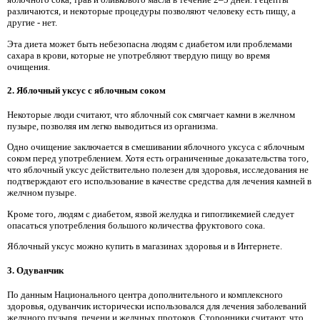
различаются, и некоторые процедуры позволяют человеку есть пищу, а
другие - нет.
Эта диета может быть небезопасна людям с диабетом или проблемами
сахара в крови, которые не употребляют твердую пищу во время
очищения.
2. Яблочный уксус с яблочным соком
Некоторые люди считают, что яблочный сок смягчает камни в желчном
пузыре, позволяя им легко выводиться из организма.
Одно очищение заключается в смешивании яблочного уксуса с яблочным
соком перед употреблением. Хотя есть ограниченные доказательства того,
что яблочный уксус действительно полезен для здоровья, исследования не
подтверждают его использование в качестве средства для лечения камней в
желчном пузыре.
Кроме того, людям с диабетом, язвой желудка и гипогликемией следует
опасаться употребления большого количества фруктового сока.
Яблочный уксус можно купить в магазинах здоровья и в Интернете.
3. Одуванчик
По данным Национального центра дополнительного и комплексного
здоровья, одуванчик исторически использовался для лечения заболеваний
желчного пузыря, печени и желчных протоков. Сторонники считают, что