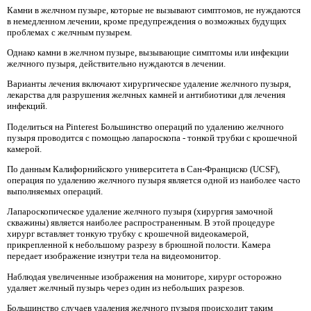
Камни в желчном пузыре, которые не вызывают симптомов, не нуждаются
в немедленном лечении, кроме предупреждения о возможных будущих
проблемах с желчным пузырем.
Однако камни в желчном пузыре, вызывающие симптомы или инфекции
желчного пузыря, действительно нуждаются в лечении.
Варианты лечения включают хирургическое удаление желчного пузыря,
лекарства для разрушения желчных камней и антибиотики для лечения
инфекций.
Поделиться на Pinterest Большинство операций по удалению желчного
пузыря проводится с помощью лапароскопа - тонкой трубки с крошечной
камерой.
По данным Калифорнийского университета в Сан-Франциско (UCSF),
операция по удалению желчного пузыря является одной из наиболее часто
выполняемых операций.
Лапароскопическое удаление желчного пузыря (хирургия замочной
скважины) является наиболее распространенным. В этой процедуре
хирург вставляет тонкую трубку с крошечной видеокамерой,
прикрепленной к небольшому разрезу в брюшной полости. Камера
передает изображение изнутри тела на видеомонитор.
Наблюдая увеличенные изображения на мониторе, хирург осторожно
удаляет желчный пузырь через один из небольших разрезов.
Большинство случаев удаления желчного пузыря происходит таким