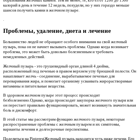
образования желчных камней. Тем не менее, те, кто ел от 1200 до 1500
калорий в день в течение 12 недель, похудели, но у них гораздо меньше
шансов получить камни в желчном пузыре.
.
Проблемы, удаление, диета и лечение
Большинство людей не обращают особого внимания на свой желчный
пузырь, пока он не начнет вызывать проблемы. Однако когда возникает
проблема, это может быть довольно болезненным и требовать
немедленных действий.
Желчный пузырь - это грушевидный орган длиной 4 дюйма,
расположенный под печенью в правом верхнем углу брюшной полости. Он
накапливает желчь - соединение, вырабатываемое печенью для
переваривания жира, и помогает организму усваивать жирорастворимые
витамины и питательные вещества.
В здоровом желчном пузыре этот процесс происходит
безболезненно.Однако, когда происходит закупорка желчного пузыря или
он перестает правильно функционировать, может возникнуть значительная
боль и дискомфорт.
В этой статье мы рассмотрим функцию желчного пузыря, некоторые
распространенные проблемы с желчным пузырем и их симптомы,
варианты лечения и долгосрочные перспективы.
Поделиться на PinterestЖелчный пузырь находится чуть ниже печени. Его