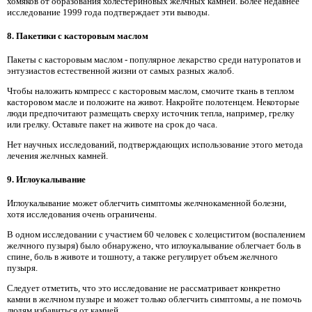
хомяков от образования холестериновых желчных камней. Более недавнее
исследование 1999 года подтверждает эти выводы.
8. Пакетики с касторовым маслом
Пакеты с касторовым маслом - популярное лекарство среди натуропатов и
энтузиастов естественной жизни от самых разных жалоб.
Чтобы наложить компресс с касторовым маслом, смочите ткань в теплом
касторовом масле и положите на живот. Накройте полотенцем. Некоторые
люди предпочитают размещать сверху источник тепла, например, грелку
или грелку. Оставьте пакет на животе на срок до часа.
Нет научных исследований, подтверждающих использование этого метода
лечения желчных камней.
9. Иглоукалывание
Иглоукалывание может облегчить симптомы желчнокаменной болезни,
хотя исследования очень ограничены.
В одном исследовании с участием 60 человек с холециститом (воспалением
желчного пузыря) было обнаружено, что иглоукалывание облегчает боль в
спине, боль в животе и тошноту, а также регулирует объем желчного
пузыря.
Следует отметить, что это исследование не рассматривает конкретно
камни в желчном пузыре и может только облегчить симптомы, а не помочь
людям избавиться от камней.