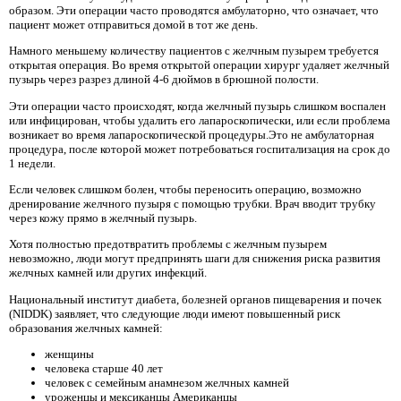
образом. Эти операции часто проводятся амбулаторно, что означает, что
пациент может отправиться домой в тот же день.
Намного меньшему количеству пациентов с желчным пузырем требуется
открытая операция. Во время открытой операции хирург удаляет желчный
пузырь через разрез длиной 4-6 дюймов в брюшной полости.
Эти операции часто происходят, когда желчный пузырь слишком воспален
или инфицирован, чтобы удалить его лапароскопически, или если проблема
возникает во время лапароскопической процедуры.Это не амбулаторная
процедура, после которой может потребоваться госпитализация на срок до
1 недели.
Если человек слишком болен, чтобы переносить операцию, возможно
дренирование желчного пузыря с помощью трубки. Врач вводит трубку
через кожу прямо в желчный пузырь.
Хотя полностью предотвратить проблемы с желчным пузырем
невозможно, люди могут предпринять шаги для снижения риска развития
желчных камней или других инфекций.
Национальный институт диабета, болезней органов пищеварения и почек
(NIDDK) заявляет, что следующие люди имеют повышенный риск
образования желчных камней:
женщины
человека старше 40 лет
человек с семейным анамнезом желчных камней
уроженцы и мексиканцы Американцы