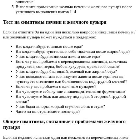
очищение
Выполните промывание желчью печени и желчного пузыря после
успешного выполнения шагов 1–4.
Тест на симптомы печени и желчного пузыря
Если вы ответите
да
на один или несколько вопросов ниже, ваша печень и /
или желчный пузырь может нуждаться в поддержке:
Вас когда-нибудь тошнило после еды?
Вы когда-нибудь чувствовали себя тяжелыми после жирной еды?
У вас когда-нибудь возникала изжога после еды?
Есть ли у вас проблемы с перевариванием пшеницы, молочных
продуктов, сои, зерна, бобов, кукурузы, орехов или семян?
У вас когда-нибудь был вялый, зеленый или жирный стул?
У вас появляются газы или вздутие живота после еды, или вы
чувствуете стеснение или болезненность под грудной клеткой?
Были ли у вас проблемы с желчным пузырем?
Вы чувствуете себя лучше с пищеварительными ферментами?
Вы чувствуете боль или ломоту под правой стороной грудной
клетки?
У вас были запоры, жидкий стул или слизь в стуле?
Часто ли вы отрыгиваете после еды?
Общие симптомы, связанные с проблемами желчного
пузыря
Если вы недавно испытали один или несколько из перечисленных ниже