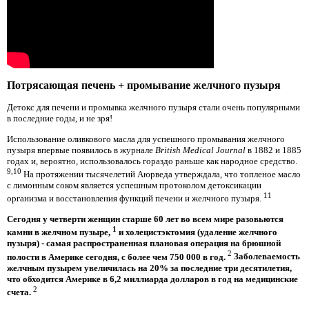
Потрясающая печень + промывание желчного пузыря
Детокс для печени и промывка желчного пузыря стали очень популярными
в последние годы, и не зря!
Использование оливкового масла для успешного промывания желчного
пузыря впервые появилось в журнале
British Medical Journal
в 1882 и 1885
годах и, вероятно, использовалось гораздо раньше как народное средство.
9,10
На протяжении тысячелетий Аюрведа утверждала, что топленое масло
с лимонным соком является успешным протоколом детоксикации
11
организма и восстановления функций печени и желчного пузыря.
Сегодня у четверти женщин старше 60 лет во всем мире разовьются
1
камни в желчном пузыре,
и холецистэктомия (удаление желчного
пузыря) - самая распространенная плановая операция на брюшной
2
полости в Америке сегодня, с более чем 750 000 в год.
Заболеваемость
желчным пузырем увеличилась на 20% за последние три десятилетия,
что обходится Америке в 6,2 миллиарда долларов в год на медицинские
2
счета.