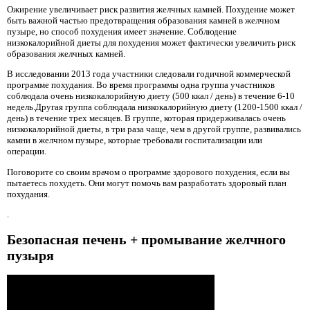
Ожирение увеличивает риск развития желчных камней. Похудение может
быть важной частью предотвращения образования камней в желчном
пузыре, но способ похудения имеет значение. Соблюдение
низкокалорийной диеты для похудения может фактически увеличить риск
образования желчных камней.
В исследовании 2013 года участники следовали годичной коммерческой
программе похудания. Во время программы одна группа участников
соблюдала очень низкокалорийную диету (500 ккал / день) в течение 6-10
недель.Другая группа соблюдала низкокалорийную диету (1200-1500 ккал /
день) в течение трех месяцев. В группе, которая придерживалась очень
низкокалорийной диеты, в три раза чаще, чем в другой группе, развивались
камни в желчном пузыре, которые требовали госпитализации или
операции.
Поговорите со своим врачом о программе здорового похудения, если вы
пытаетесь похудеть. Они могут помочь вам разработать здоровый план
похудания.
.
Безопасная печень + промывание желчного
пузыря