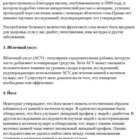
распространилось благодаря письму, опубликованному в 1999 году, в
котором подробно описан анекдотический рассказ о женщине, успешно
прошедшей через желчные камни с помощью яблочного сока.Однако нет
никаких научных исследований, подтверждающих это утверждение.
Употребление большого количества фруктового сока может быть вредным
для здоровья, если у вас диабет, гипогликемия, язва желудка и другие
заболевания.
3. Яблочный уксус
Яблочный уксус (ACV) - популярная оздоровительная добавка, которую
часто добавляют в очищающие средства. Хотя ACV может оказывать
положительное влияние на уровень сахара в крови, исследований,
подтверждающих использование ACV для лечения камней в желчном
пузыре, нет. Существует мало доказательств того, что очищение
необходимо или эффективно.
4. Йога
Некоторые утверждают, что йога может помочь естественным образом
избавиться от камней в желчном пузыре. В одном исследовании было
обнаружено, что йога улучшает липидный профиль у людей с диабетом. В
другом исследовании исследователи изучали людей с холестериновыми
камнями в желчном пузыре и обнаружили, что люди с такими типами
желчных камней чаще имеют аномальный липидный профиль. Однако
исследователям не удалось найти связь между этими аномальными
уровнями и наличием камней в желчном пузыре.