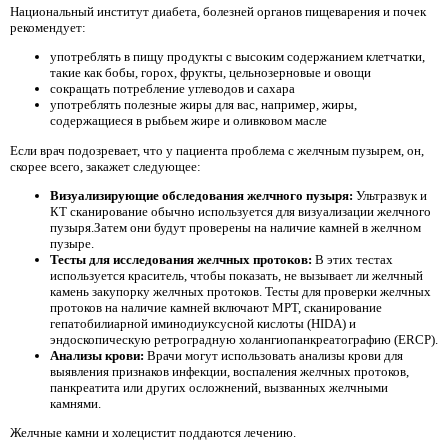
Национальный институт диабета, болезней органов пищеварения и почек
рекомендует:
употреблять в пищу продукты с высоким содержанием клетчатки,
такие как бобы, горох, фрукты, цельнозерновые и овощи
сокращать потребление углеводов и сахара
употреблять полезные жиры для вас, например, жиры,
содержащиеся в рыбьем жире и оливковом масле
Если врач подозревает, что у пациента проблема с желчным пузырем, он,
скорее всего, закажет следующее:
Визуализирующие обследования желчного пузыря:
Ультразвук и
КТ сканирование обычно используется для визуализации желчного
пузыря.Затем они будут проверены на наличие камней в желчном
пузыре.
Тесты для исследования желчных протоков:
В этих тестах
используется краситель, чтобы показать, не вызывает ли желчный
камень закупорку желчных протоков. Тесты для проверки желчных
протоков на наличие камней включают МРТ, сканирование
гепатобилиарной иминодиуксусной кислоты (HIDA) и
эндоскопическую ретроградную холангиопанкреатографию (ERCP).
Анализы крови:
Врачи могут использовать анализы крови для
выявления признаков инфекции, воспаления желчных протоков,
панкреатита или других осложнений, вызванных желчными
камнями.
Желчные камни и холецистит поддаются лечению.