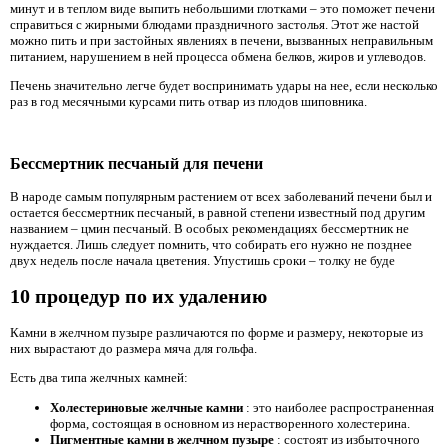
минут и в теплом виде выпить небольшими глотками – это поможет печени
справиться с жирными блюдами праздничного застолья. Этот же настой
можно пить и при застойных явлениях в печени, вызванных неправильным
питанием, нарушением в ней процесса обмена белков, жиров и углеводов.
Печень значительно легче будет воспринимать удары на нее, если несколько
раз в год месячными курсами пить отвар из плодов шиповника.
Бессмертник песчаный для печени
В народе самым популярным растением от всех заболеваний печени был и
остается бессмертник песчаный, в равной степени известный под другим
названием – цмин песчаный. В особых рекомендациях бессмертник не
нуждается. Лишь следует помнить, что собирать его нужно не позднее
двух недель после начала цветения. Упустишь сроки – толку не буде
10 процедур по их удалению
Камни в желчном пузыре различаются по форме и размеру, некоторые из
них вырастают до размера мяча для гольфа.
Есть два типа желчных камней:
Холестериновые желчные камни
: это наиболее распространенная
форма, состоящая в основном из нерастворенного холестерина.
Пигментные камни в желчном пузыре
: состоят из избыточного