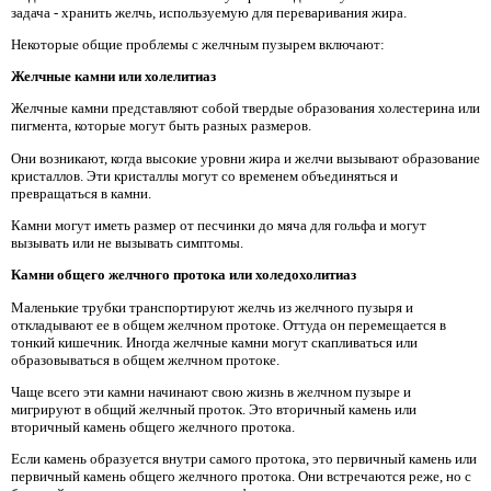
задача - хранить желчь, используемую для переваривания жира.
Некоторые общие проблемы с желчным пузырем включают:
Желчные камни или холелитиаз
Желчные камни представляют собой твердые образования холестерина или
пигмента, которые могут быть разных размеров.
Они возникают, когда высокие уровни жира и желчи вызывают образование
кристаллов. Эти кристаллы могут со временем объединяться и
превращаться в камни.
Камни могут иметь размер от песчинки до мяча для гольфа и могут
вызывать или не вызывать симптомы.
Камни общего желчного протока или холедохолитиаз
Маленькие трубки транспортируют желчь из желчного пузыря и
откладывают ее в общем желчном протоке. Оттуда он перемещается в
тонкий кишечник. Иногда желчные камни могут скапливаться или
образовываться в общем желчном протоке.
Чаще всего эти камни начинают свою жизнь в желчном пузыре и
мигрируют в общий желчный проток. Это вторичный камень или
вторичный камень общего желчного протока.
Если камень образуется внутри самого протока, это первичный камень или
первичный камень общего желчного протока. Они встречаются реже, но с