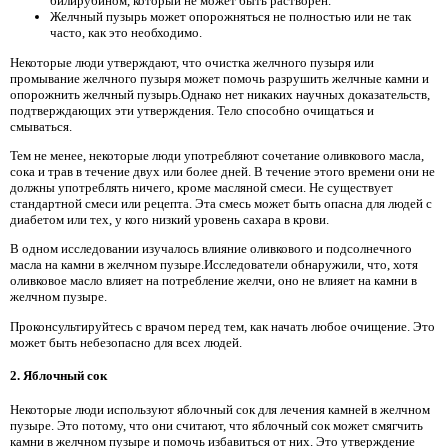
билирубином, который не может быть растворен.
Желчный пузырь может опорожняться не полностью или не так
часто, как это необходимо.
Некоторые люди утверждают, что очистка желчного пузыря или
промывание желчного пузыря может помочь разрушить желчные камни и
опорожнить желчный пузырь.Однако нет никаких научных доказательств,
подтверждающих эти утверждения. Тело способно очищаться и
смываться.
Тем не менее, некоторые люди употребляют сочетание оливкового масла,
сока и трав в течение двух или более дней. В течение этого времени они не
должны употреблять ничего, кроме масляной смеси. Не существует
стандартной смеси или рецепта. Эта смесь может быть опасна для людей с
диабетом или тех, у кого низкий уровень сахара в крови.
В одном исследовании изучалось влияние оливкового и подсолнечного
масла на камни в желчном пузыре.Исследователи обнаружили, что, хотя
оливковое масло влияет на потребление желчи, оно не влияет на камни в
желчном пузыре.
Проконсультируйтесь с врачом перед тем, как начать любое очищение. Это
может быть небезопасно для всех людей.
2. Яблочный сок
Некоторые люди используют яблочный сок для лечения камней в желчном
пузыре. Это потому, что они считают, что яблочный сок может смягчить
камни в желчном пузыре и помочь избавиться от них.
Это утверждение