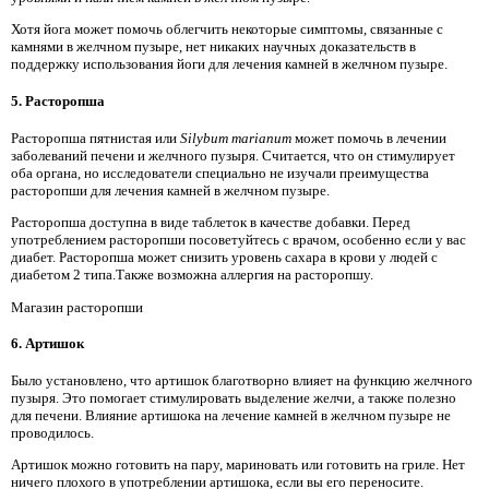
Хотя йога может помочь облегчить некоторые симптомы, связанные с
камнями в желчном пузыре, нет никаких научных доказательств в
поддержку использования йоги для лечения камней в желчном пузыре.
5. Расторопша
Расторопша пятнистая или
Silybum marianum
может помочь в лечении
заболеваний печени и желчного пузыря. Считается, что он стимулирует
оба органа, но исследователи специально не изучали преимущества
расторопши для лечения камней в желчном пузыре.
Расторопша доступна в виде таблеток в качестве добавки. Перед
употреблением расторопши посоветуйтесь с врачом, особенно если у вас
диабет. Расторопша может снизить уровень сахара в крови у людей с
диабетом 2 типа.Также возможна аллергия на расторопшу.
Магазин расторопши
6. Артишок
Было установлено, что артишок благотворно влияет на функцию желчного
пузыря. Это помогает стимулировать выделение желчи, а также полезно
для печени. Влияние артишока на лечение камней в желчном пузыре не
проводилось.
Артишок можно готовить на пару, мариновать или готовить на гриле. Нет
ничего плохого в употреблении артишока, если вы его переносите.