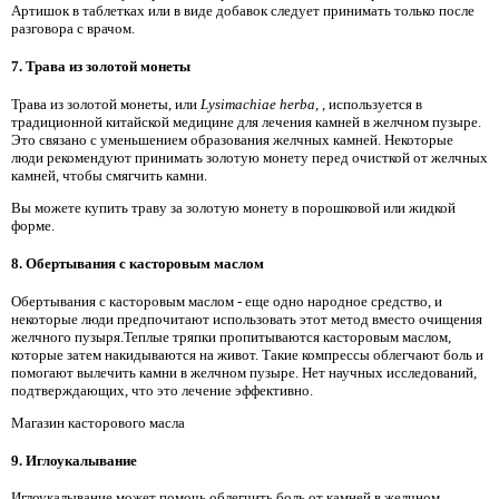
Артишок в таблетках или в виде добавок следует принимать только после
разговора с врачом.
7. Трава из золотой монеты
Трава из золотой монеты, или
Lysimachiae herba,
, используется в
традиционной китайской медицине для лечения камней в желчном пузыре.
Это связано с уменьшением образования желчных камней. Некоторые
люди рекомендуют принимать золотую монету перед очисткой от желчных
камней, чтобы смягчить камни.
Вы можете купить траву за золотую монету в порошковой или жидкой
форме.
8. Обертывания с касторовым маслом
Обертывания с касторовым маслом - еще одно народное средство, и
некоторые люди предпочитают использовать этот метод вместо очищения
желчного пузыря.Теплые тряпки пропитываются касторовым маслом,
которые затем накидываются на живот. Такие компрессы облегчают боль и
помогают вылечить камни в желчном пузыре. Нет научных исследований,
подтверждающих, что это лечение эффективно.
Магазин касторового масла
9. Иглоукалывание
Иглоукалывание может помочь облегчить боль от камней в желчном