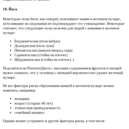
10. Йога
Некоторые позы йоги, как говорят, излечивают камни в желчном пузыре,
хотя никакие исследования не подтверждают это утверждение. Некоторые
считают, что следующие позы полезны для людей с камнями в желчном
пузыре:
Бхуджангасана (поза кобры)
Дханурасана (поза лука)
Пачимотасана (наклон вперед сидя)
Сарвангасана (стойка на плечах)
Шауджангасана (стойка на плечах). )
Поделиться на PinterestДиета с высоким содержанием фруктов и овощей
может означать, что у человека с меньшей вероятностью удалит желчный
пузырь.
Не все факторы риска образования камней в желчном пузыре можно
изменить, например:
женщина
возраст (старше 40 лет)
этническая принадлежность
семейный анамнез
Однако можно устранить и другие факторы риска, в том числе: