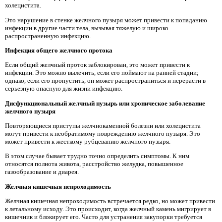
холецистита.
Это нарушение в стенке желчного пузыря может привести к попаданию
инфекции в другие части тела, вызывая тяжелую и широко
распространенную инфекцию.
Инфекция общего желчного протока
Если общий желчный проток заблокирован, это может привести к
инфекции. Это можно вылечить, если его поймают на ранней стадии;
однако, если его пропустить, он может распространиться и перерасти в
серьезную опасную для жизни инфекцию.
Дисфункциональный желчный пузырь или хроническое заболевание
желчного пузыря
Повторяющиеся приступы желчнокаменной болезни или холецистита
могут привести к необратимому повреждению желчного пузыря. Это
может привести к жесткому рубцеванию желчного пузыря.
В этом случае бывает трудно точно определить симптомы. К ним
относятся полнота живота, расстройство желудка, повышенное
газообразование и диарея.
Желчная кишечная непроходимость
Желчная кишечная непроходимость встречается редко, но может привести
к летальному исходу. Это происходит, когда желчный камень мигрирует в
кишечник и блокирует его. Часто для устранения закупорки требуется