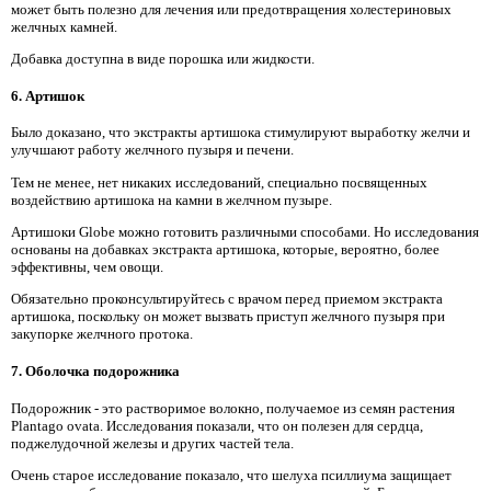
может быть полезно для лечения или предотвращения холестериновых
желчных камней.
Добавка доступна в виде порошка или жидкости.
6. Артишок
Было доказано, что экстракты артишока стимулируют выработку желчи и
улучшают работу желчного пузыря и печени.
Тем не менее, нет никаких исследований, специально посвященных
воздействию артишока на камни в желчном пузыре.
Артишоки Globe можно готовить различными способами. Но исследования
основаны на добавках экстракта артишока, которые, вероятно, более
эффективны, чем овощи.
Обязательно проконсультируйтесь с врачом перед приемом экстракта
артишока, поскольку он может вызвать приступ желчного пузыря при
закупорке желчного протока.
7. Оболочка подорожника
Подорожник - это растворимое волокно, получаемое из семян растения
Plantago ovata. Исследования показали, что он полезен для сердца,
поджелудочной железы и других частей тела.
Очень старое исследование показало, что шелуха псиллиума защищает