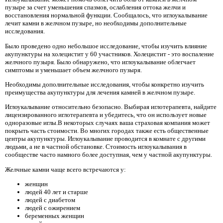
пузыре за счет уменьшения спазмов, ослабления оттока желчи и
восстановления нормальной функции. Сообщалось, что иглоукалывание
лечит камни в желчном пузыре, но необходимы дополнительные
исследования.
Было проведено одно небольшое исследование, чтобы изучить влияние
акупунктуры на холецистит у 60 участников. Холецистит - это воспаление
желчного пузыря. Было обнаружено, что иглоукалывание облегчает
симптомы и уменьшает объем желчного пузыря.
Необходимы дополнительные исследования, чтобы конкретно изучить
преимущества акупунктуры для лечения камней в желчном пузыре.
Иглоукалывание относительно безопасно. Выбирая иглотерапевта, найдите
лицензированного иглотерапевта и убедитесь, что он использует новые
одноразовые иглы.В некоторых случаях ваша страховая компания может
покрыть часть стоимости. Во многих городах также есть общественные
центры акупунктуры. Иглоукалывание проводится в комнате с другими
людьми, а не в частной обстановке. Стоимость иглоукалывания в
сообществе часто намного более доступная, чем у частной акупунктуры.
Желчные камни чаще всего встречаются у:
женщин
людей 40 лет и старше
людей с диабетом
людей с ожирением
беременных женщин