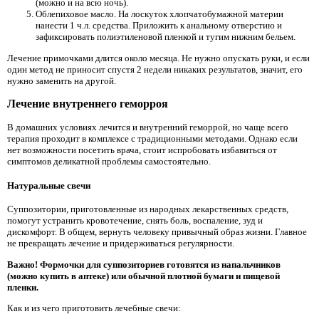
(можно и на всю ночь).
Облепиховое масло. На лоскуток хлопчатобумажной материи
нанести 1 ч.л. средства. Приложить к анальному отверстию и
зафиксировать полиэтиленовой пленкой и тугим нижним бельем.
Лечение примочками длится около месяца. Не нужно опускать руки, и если
один метод не приносит спустя 2 недели никаких результатов, значит, его
нужно заменить на другой.
Лечение внутреннего геморроя
В домашних условиях лечится и внутренний геморрой, но чаще всего
терапия проходит в комплексе с традиционными методами. Однако если
нет возможности посетить врача, стоит испробовать избавиться от
симптомов деликатной проблемы самостоятельно.
Натуральные свечи
Суппозитории, приготовленные из народных лекарственных средств,
помогут устранить кровотечение, снять боль, воспаление, зуд и
дискомфорт. В общем, вернуть человеку привычный образ жизни. Главное
не прекращать лечение и придерживаться регулярности.
Важно! Формочки для суппозиториев готовятся из напальчников
(можно купить в аптеке) или обычной плотной бумаги и пищевой
пленки.
Как и из чего приготовить лечебные свечи: