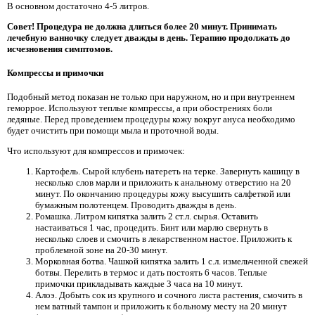
В основном достаточно 4-5 литров.
Совет! Процедура не должна длиться более 20 минут. Принимать
лечебную ванночку следует дважды в день. Терапию продолжать до
исчезновения симптомов.
Компрессы и примочки
Подобный метод показан не только при наружном, но и при внутреннем
геморрое. Используют теплые компрессы, а при обострениях боли
ледяные. Перед проведением процедуры кожу вокруг ануса необходимо
будет очистить при помощи мыла и проточной воды.
Что используют для компрессов и примочек:
Картофель. Сырой клубень натереть на терке. Завернуть кашицу в
несколько слов марли и приложить к анальному отверстию на 20
минут. По окончанию процедуры кожу высушить салфеткой или
бумажным полотенцем. Проводить дважды в день.
Ромашка. Литром кипятка залить 2 ст.л. сырья. Оставить
настаиваться 1 час, процедить. Бинт или марлю свернуть в
несколько слоев и смочить в лекарственном настое. Приложить к
проблемной зоне на 20-30 минут.
Морковная ботва. Чашкой кипятка залить 1 с.л. измельченной свежей
ботвы. Перелить в термос и дать постоять 6 часов. Теплые
примочки прикладывать каждые 3 часа на 10 минут.
Алоэ. Добыть сок из крупного и сочного листа растения, смочить в
нем ватный тампон и приложить к больному месту на 20 минут