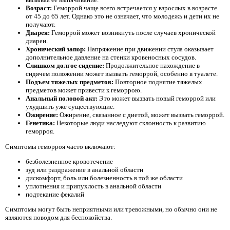
Возраст:
Геморрой чаще всего встречается у взрослых в возрасте
от 45 до 65 лет. Однако это не означает, что молодежь и дети их не
получают.
Диарея:
Геморрой может возникнуть после случаев хронической
диареи.
Хронический запор:
Напряжение при движении стула оказывает
дополнительное давление на стенки кровеносных сосудов.
Слишком долгое сидение:
Продолжительное нахождение в
сидячем положении может вызвать геморрой, особенно в туалете.
Подъем тяжелых предметов:
Повторное поднятие тяжелых
предметов может привести к геморрою.
Анальный половой акт:
Это может вызвать новый геморрой или
ухудшить уже существующие.
Ожирение:
Ожирение, связанное с диетой, может вызвать геморрой.
Генетика:
Некоторые люди наследуют склонность к развитию
геморроя.
Симптомы геморроя часто включают:
безболезненное кровотечение
зуд или раздражение в анальной области
дискомфорт, боль или болезненность в той же области
уплотнения и припухлость в анальной области
подтекание фекалий
Симптомы могут быть неприятными или тревожными, но обычно они не
являются поводом для беспокойства.