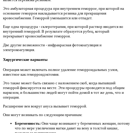
Это амбулаторная процедура при внутреннем геморрое, при которой на
основание геморроя накладывается резинка для прекращения
кровоснабжения. Геморрой уменьшится или отпадет.
Еще одна процедура - склеротерапия, при которой раствор вводится во
внутренний геморрой. В результате образуется рубец, который
перекрывает кровоснабжение геморроя.
Две другие возможности - инфракрасная фотокоагуляция и
электрокоагуляция.
Хирургические варианты
Операция может включать полное удаление геморроидальных узлов,
известное как геморроидэктомия.
Это также может быть связано с наложением скоб, когда выпавший
геморрой фиксируется на месте. Эти процедуры проводятся под общим
наркозом, и большинство людей могут пойти домой в тот же день, что и
операция.
Расширение вен вокруг ануса вызывает геморрой.
Они могут возникать по следующим причинам:
Беременность:
Они чаще возникают у беременных женщин, потому
что по мере увеличения матки давит на вену в толстой кишке,
вызывая ее выпячивание.