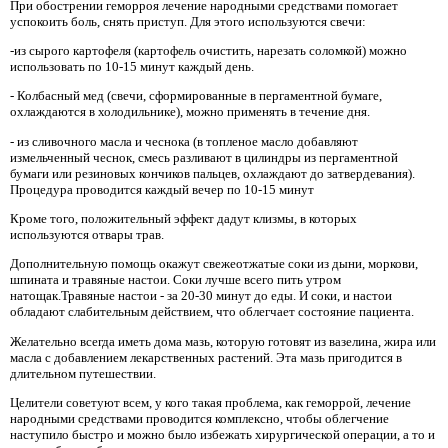
При обострении геморроя лечение народными средствами помогает
успокоить боль, снять приступ. Для этого используются свечи:
-из сырого картофеля (картофель очистить, нарезать соломкой) можно
использовать по 10-15 минут каждый день.
- Колбасный мед (свечи, сформированные в пергаментной бумаге,
охлаждаются в холодильнике), можно применять в течение дня.
- из сливочного масла и чеснока (в топленое масло добавляют
измельченный чеснок, смесь разливают в цилиндры из пергаментной
бумаги или резиновых кончиков пальцев, охлаждают до затвердевания).
Процедура проводится каждый вечер по 10-15 минут
Кроме того, положительный эффект дадут клизмы, в которых
используются отвары трав.
Дополнительную помощь окажут свежеотжатые соки из дыни, моркови,
шпината и травяные настои. Соки лучше всего пить утром
натощак.Травяные настои - за 20-30 минут до еды. И соки, и настои
обладают слабительным действием, что облегчает состояние пациента.
Желательно всегда иметь дома мазь, которую готовят из вазелина, жира или
масла с добавлением лекарственных растений. Эта мазь пригодится в
длительном путешествии.
Целители советуют всем, у кого такая проблема, как геморрой, лечение
народными средствами проводится комплексно, чтобы облегчение
наступило быстро и можно было избежать хирургической операции, а то и