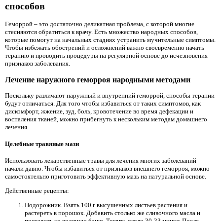
способов
Геморрой – это достаточно деликатная проблема, с которой многие
стесняются обратиться к врачу. Есть множество народных способов,
которые помогут на начальных стадиях устранить мучительные симптомы.
Чтобы избежать обострений и осложнений важно своевременно начать
терапию и проводить процедуры на регулярной основе до исчезновения
признаков заболевания.
Лечение наружного геморроя народными методами
Поскольку различают наружный и внутренний геморрой, способы терапии
будут отличаться. Для того чтобы избавиться от таких симптомов, как
дискомфорт, жжение, зуд, боль, кровотечение во время дефекации и
воспаления тканей, можно прибегнуть к нескольким методам домашнего
лечения.
Целебные травяные мази
Использовать лекарственные травы для лечения многих заболеваний
начали давно. Чтобы избавиться от признаков внешнего геморроя, можно
самостоятельно приготовить эффективную мазь на натуральной основе.
Действенные рецепты:
Подорожник. Взять 100 г высушенных листьев растения и
растереть в порошок. Добавить столько же сливочного масла и
поставить на водяную баню. Томить около 30-33 минут. После