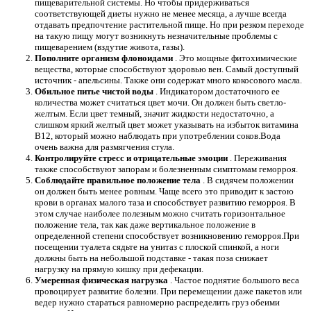
пищеварительной системы. Но чтобы придерживаться
соответствующей диеты нужно не менее месяца, а лучше всегда
отдавать предпочтение растительной пище. Но при резком переходе
на такую ​​пищу могут возникнуть незначительные проблемы с
пищеварением (вздутие живота, газы).
Пополните организм флоноидами
. Это мощные фитохимические
вещества, которые способствуют здоровью вен. Самый доступный
источник - апельсины. Также они содержат много кокосового масла.
Обильное питье чистой воды
. Индикатором достаточного ее
количества может считаться цвет мочи. Он должен быть светло-
желтым. Если цвет темный, значит жидкости недостаточно, а
слишком яркий желтый цвет может указывать на избыток витамина
B12, который можно наблюдать при употреблении соков.Вода
очень важна для размягчения стула.
Контролируйте стресс и отрицательные эмоции
. Переживания
также способствуют запорам и болезненным симптомам геморроя.
Соблюдайте правильное положение тела
. В сидячем положении
он должен быть менее ровным. Чаще всего это приводит к застою
крови в органах малого таза и способствует развитию геморроя. В
этом случае наиболее полезным можно считать горизонтальное
положение тела, так как даже вертикальное положение в
определенной степени способствует возникновению геморроя.При
посещении туалета сядьте на унитаз с плоской спинкой, а ноги
должны быть на небольшой подставке - такая поза снижает
нагрузку на прямую кишку при дефекации.
Умеренная физическая нагрузка
. Частое поднятие большого веса
провоцирует развитие болезни. При перемещении даже пакетов или
ведер нужно стараться равномерно распределить груз обеими