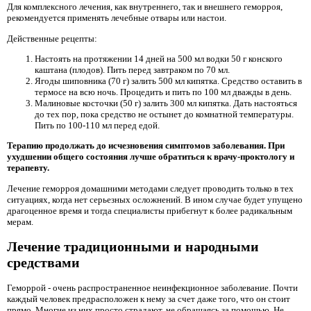
Для комплексного лечения, как внутреннего, так и внешнего геморроя,
рекомендуется применять лечебные отвары или настои.
Действенные рецепты:
Настоять на протяжении 14 дней на 500 мл водки 50 г конского
каштана (плодов). Пить перед завтраком по 70 мл.
Ягоды шиповника (70 г) залить 500 мл кипятка. Средство оставить в
термосе на всю ночь. Процедить и пить по 100 мл дважды в день.
Малиновые косточки (50 г) залить 300 мл кипятка. Дать настояться
до тех пор, пока средство не остынет до комнатной температуры.
Пить по 100-110 мл перед едой.
Терапию продолжать до исчезновения симптомов заболевания. При
ухудшении общего состояния лучше обратиться к врачу-проктологу и
терапевту.
Лечение геморроя домашними методами следует проводить только в тех
ситуациях, когда нет серьезных осложнений. В ином случае будет упущено
драгоценное время и тогда специалисты прибегнут к более радикальным
мерам.
Лечение традиционными и народными
средствами
Геморрой - очень распространенное неинфекционное заболевание. Почти
каждый человек предрасположен к нему за счет даже того, что он стоит
прямо. Многие из них просто страдают, не обращаясь за помощью. Не