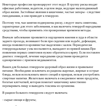
Некоторые профессии провоцируют этот недуг. В группу риска входят
офисные работники, водители, в целом люди, ведущие малоподвижный
образ жизни. Застойные явления в кишечнике, частые запоры - следствие
гиподинамии, и они приводят к геморрою.
Поэтому тем, чьи занятия подвержены риску, следует знать симптомы,
характерные для этого заболевания, и как вылечить геморрой народными
средствами, чтобы применять эти проверенные временем методы.
Вначале заболевание проявляется ощущением жжения и зуда в области
заднего прохода, возникают боли при сидении или ходьбе, дефекации,
иногда появляются кровянистые выделения с калом. Периодически
геморроидальные узлы воспаляются, выпадают из прямой кишки.При
появлении первых симптомов нужно обратиться к врачу. Если поставлен
диагноз: геморрой, лечение народными средствами проводится
одновременно с приемом медикаментов.
Важен для больных геморроем здоровый образ жизни и правильное
питание. Необходимо исключить из рациона жареные, жирные и острые
блюда, нельзя использовать много специй и приправ, нельзя употреблять
спиртные напитки. Желательно включать в ежедневное меню продукты,
богатые клетчаткой, которая помогает кишечнику качественно
переваривать пищу и выводить токсины из организма.
В рацион больного геморроем следует включать:
- сырые овощи и фрукты;