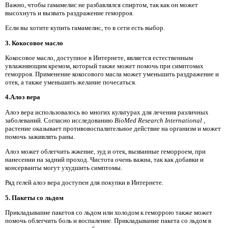
Важно, чтобы гамамелис не разбавлялся спиртом, так как он может
высохнуть и вызвать раздражение геморроя.
Если вы хотите купить гамамелис, то в сети есть выбор.
3. Кокосовое масло
Кокосовое масло, доступное в Интернете, является естественным
увлажняющим кремом, который также может помочь при симптомах
геморроя. Применение кокосового масла может уменьшить раздражение и
отек, а также уменьшить желание почесаться.
4.Алоэ вера
Алоэ вера использовалось во многих культурах для лечения различных
заболеваний. Согласно исследованию
BioMed Research International
,
растение оказывает противовоспалительное действие на организм и может
помочь заживлять раны.
Алоэ может облегчить жжение, зуд и отек, вызванные геморроем, при
нанесении на задний проход. Чистота очень важна, так как добавки и
консерванты могут ухудшить симптомы.
Ряд гелей алоэ вера доступен для покупки в Интернете.
5. Пакеты со льдом
Прикладывание пакетов со льдом или холодом к геморрою также может
помочь облегчить боль и воспаление. Прикладывание пакета со льдом в