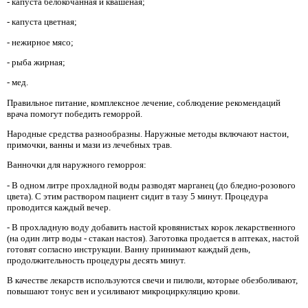
- капуста белокочанная и квашеная;
- капуста цветная;
- нежирное мясо;
- рыба жирная;
- мед.
Правильное питание, комплексное лечение, соблюдение рекомендаций
врача помогут победить геморрой.
Народные средства разнообразны. Наружные методы включают настои,
примочки, ванны и мази из лечебных трав.
Ванночки для наружного геморроя:
- В одном литре прохладной воды разводят марганец (до бледно-розового
цвета). С этим раствором пациент сидит в тазу 5 минут. Процедура
проводится каждый вечер.
- В прохладную воду добавить настой кровянистых корок лекарственного
(на один литр воды - стакан настоя). Заготовка продается в аптеках, настой
готовят согласно инструкции. Ванну принимают каждый день,
продолжительность процедуры десять минут.
В качестве лекарств используются свечи и пилюли, которые обезболивают,
повышают тонус вен и усиливают микроциркуляцию крови.