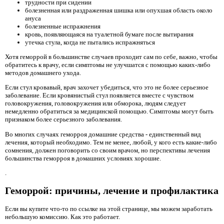
трудности при сидении
болезненная или раздраженная шишка или опухшая область около
ануса
болезненные испражнения
кровь, появляющаяся на туалетной бумаге после вытирания
утечка стула, когда не пытались испражняться
Хотя геморрой в большинстве случаев проходит сам по себе, важно, чтобы
обратитесь к врачу, если симптомы не улучшатся с помощью каких-либо
методов домашнего ухода.
Если стул кровавый, врач захочет убедиться, что это не более серьезное
заболевание. Если кровянистый стул появляется вместе с чувством
головокружения, головокружения или обморока, людям следует
немедленно обратиться за медицинской помощью. Симптомы могут быть
признаком более серьезного заболевания.
Во многих случаях геморроя домашние средства - единственный вид
лечения, который необходимо. Тем не менее, любой, у кого есть какие-либо
сомнения, должен поговорить со своим врачом, но перспективы лечения
большинства геморроя в домашних условиях хорошие.
.
Геморрой: причины, лечение и профилактика
Если вы купите что-то по ссылке на этой странице, мы можем заработать
небольшую комиссию. Как это работает.