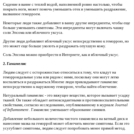
Сидение в ванне с теплой водой, наполненной ровно настолько, чтобы
покрыть ноги, может помочь уменьшить отек и уменьшить раздражение,
вызванное геморроем.
Некоторые люди также добавляют в ванну другие ингредиенты, чтобы еще
больше уменьшить симптомы. Эти ингредиенты могут включать чашку
соли Эпсома или яблочного уксуса.
Другие люди добавляют яблочный уксус непосредственно к геморрою, но
это может еще больше уколоть и раздражать опухшую кожу.
Соль Эпсома можно приобрести в Интернете, как и яблочный уксус.
2. Гамамелис
Людям следует с осторожностью относиться к тому, что кладут на
геморроидальные узлы или рядом с ними, поскольку они могут легко
воспаляться и раздражаться.Многие люди прикладывают гамамелис
непосредственно к наружному геморрою, чтобы найти облегчение.
Натуральный гамамелис - это вяжущее вещество, которое вызывает усадку
тканей. Он также обладает антиоксидантными и противовоспалительными
свойствами, согласно исследованию, опубликованному в журнале
Journal
of Inflamssment
. Гамамелис уменьшает образование синяков.
Добавление небольшого количества чистого гамамелиса на ватный диск и
нанесение мазка на геморрой может облегчить многие симптомы. Если это
усугубляет симптомы, людям следует попробовать менее прямой метод.