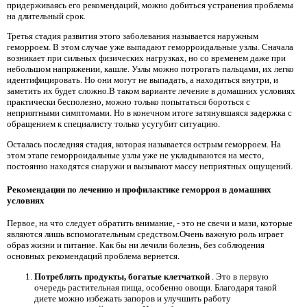
придерживаясь его рекомендаций, можно добиться устранения проблемы
на длительный срок.
Третья стадия развития этого заболевания называется наружным
геморроем. В этом случае уже выпадают геморроидальные узлы. Сначала
возникает при сильных физических нагрузках, но со временем даже при
небольшом напряжении, кашле. Узлы можно потрогать пальцами, их легко
идентифицировать. Но они могут не выпадать, а находиться внутри, и
заметить их будет сложно.В таком варианте лечение в домашних условиях
практически бесполезно, можно только попытаться бороться с
неприятными симптомами. Но в конечном итоге затянувшаяся задержка с
обращением к специалисту только усугубит ситуацию.
Осталась последняя стадия, которая называется острым геморроем. На
этом этапе геморроидальные узлы уже не укладываются на место,
постоянно находятся снаружи и вызывают массу неприятных ощущений.
Рекомендации по лечению и профилактике геморроя в домашних
условиях
Первое, на что следует обратить внимание, - это не свечи и мази, которые
являются лишь вспомогательным средством.Очень важную роль играет
образ жизни и питание. Как бы ни лечили болезнь, без соблюдения
основных рекомендаций проблема вернется.
Потреблять продукты, богатые клетчаткой
. Это в первую
очередь растительная пища, особенно овощи. Благодаря такой
диете можно избежать запоров и улучшить работу