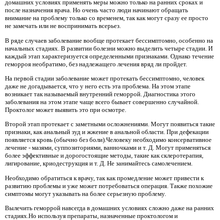
домашних условиях применять меры можно только на ранних сроках и
после назначения врача. Но очень часто люди начинают обращать
внимание на проблему только со временем, так как могут сразу ее просто
не замечать или не воспринимать всерьез.
В ряде случаев заболевание вообще протекает бессимптомно, особенно на
начальных стадиях. В развитии болезни можно выделить четыре стадии. И
каждый этап характеризуется определенными признаками. Однако течение
геморроя необратимо, без надлежащего лечения вряд ли пройдет.
На первой стадии заболевание может протекать бессимптомно, человек
даже не догадывается, что у него есть эта проблема. На этом этапе
возникает так называемый внутренний геморрой. Диагностика этого
заболевания на этом этапе чаще всего бывает совершенно случайной.
Проктолог может выявить это при осмотре.
Второй этап протекает с заметными осложнениями. Могут появиться такие
признаки, как анальный зуд и жжение в анальной области. При дефекации
появляется кровь (обычно без боли).Человеку необходимо консервативное
лечение - мазями, суппозиториями, ванночками и т. Д. Могут применяться
более эффективные и дорогостоящие методы, такие как склеротерапия,
лигирование, криодеструкция и т. Д. Не занимайтесь самолечением.
Необходимо обратиться к врачу, так как промедление может привести к
развитию проблемы и уже может потребоваться операция. Также похожие
симптомы могут указывать на более серьезную проблему.
Вылечить геморрой навсегда в домашних условиях сложно даже на ранних
стадиях.Но используя препараты, назначенные проктологом и