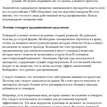
руками. Не нужно поднимать вес со склона, а немного присесть.
Знаменитую скандальную привычку американского президента класть ноги
на стол российские СМИ объясняют, как последствия геморроя.Но есть
мнение, что это всего лишь действенный метод профилактики. Польза
подтверждена специалистами.
Лечение геморроя традиционными средствами
Геморрой успешно лечится на ранних стадиях развития. Не доводите
болезнь до острой формы. Необходимо своевременно обратиться к врачу,
чтобы он назначил свечи (суппозитории), которые облегчат боль и снимут
воспаление из заднего прохода. Большинство этих препаратов
предназначены для снятия воспаления и могут содержать вещества,
которые могут помочь не испытывать острую боль.В основном
анестезирующий компонент - бензокаин. Против зуда используются
препараты, содержащие сульфат гидрокортизона. В состав мазей обычно
входят те же вещества, что и свечи, поэтому эффект аналогичный.
Выбирайте, что удобнее для применения.
Следует помнить, что лечением этого заболевания занимается проктолог.
Поэтому ему следует записаться на прием. Не стоит просто покупать те
препараты, которые больше всего рекламируются и обещают навсегда
избавиться от геморроя.
Например, есть гепариновая мазь, которая снимает воспаление в геморрое.
Его следует использовать постоянно для достижения хорошей
эффективности. Эта мазь недорогая, в рекламе не мелькает, но пользуется
популярностью. На основе гепарина делают свечи. Вылечить геморрой