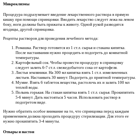
Микроклизмы
Процедура подразумевает введение лекарственного раствора в прямую
кишку при помощи спринцовки. Вводить лекарство следует лежа на левом
боку, ноги должны быть прижаты к животу. Одной рукой разводятся
ягодицы, другой спринцовка.
Рецепты растворов для проведения лечебного метода:
Ромашка. Раствор готовится из 1 ст.л. сырья и стакана кипятка.
После настаивания нужно процедить и подогреть до комнатной
температуры.
Картофельный сок. Чтобы провести процедуру в спринцовку
следует залить 6-7 ст.л. свежедобытого сока от картофеля.
Листья земляники. На 300 мл кипятка взять 1 ст.л. измельченных
листьев. Настаивать 30 минут. Подогреть до приятной температуры.
Мумие. Взять 6 таблеток вещества, растолочь их и залить 100 мл
теплой воды.
Полынь горькая. На стакан кипятка взять 1 ст.л. сырья. Прокипятить
5-6 минут. Дать настояться 5 часов. Использовать раствор в
подогретом виде.
Нужно обратить особое внимание на то, что спринцовка перед каждым
применением должна проходить процедуру стерилизации. Для этого ее
нужно прокипятить 3-4 минуты.
Отвары и настои