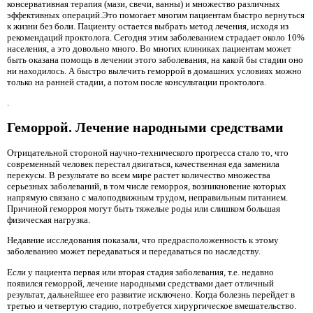
консервативная терапия (мази, свечи, ванны) и множество различных
эффективных операций.Это помогает многим пациентам быстро вернуться
к жизни без боли. Пациенту остается выбрать метод лечения, исходя из
рекомендаций проктолога. Сегодня этим заболеванием страдает около 10%
населения, а это довольно много. Во многих клиниках пациентам может
быть оказана помощь в лечении этого заболевания, на какой бы стадии оно
ни находилось. А быстро вылечить геморрой в домашних условиях можно
только на ранней стадии, а потом после консультации проктолога.
.
Геморрой. Лечение народными средствами
Отрицательной стороной научно-технического прогресса стало то, что
современный человек перестал двигаться, качественная еда заменила
перекусы. В результате во всем мире растет количество множества
серьезных заболеваний, в том числе геморроя, возникновение которых
напрямую связано с малоподвижным трудом, неправильным питанием.
Причиной геморроя могут быть тяжелые роды или слишком большая
физическая нагрузка.
Недавние исследования показали, что предрасположенность к этому
заболеванию может передаваться и передаваться по наследству.
Если у пациента первая или вторая стадия заболевания, т.е. недавно
появился геморрой, лечение народными средствами дает отличный
результат, дальнейшее его развитие исключено. Когда болезнь перейдет в
третью и четвертую стадию, потребуется хирургическое вмешательство.