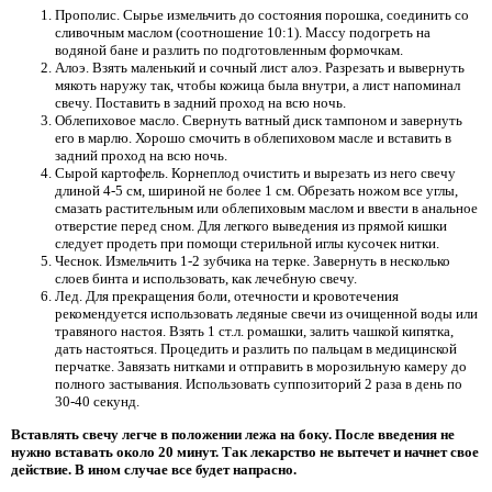
Прополис. Сырье измельчить до состояния порошка, соединить со
сливочным маслом (соотношение 10:1). Массу подогреть на
водяной бане и разлить по подготовленным формочкам.
Алоэ. Взять маленький и сочный лист алоэ. Разрезать и вывернуть
мякоть наружу так, чтобы кожица была внутри, а лист напоминал
свечу. Поставить в задний проход на всю ночь.
Облепиховое масло. Свернуть ватный диск тампоном и завернуть
его в марлю. Хорошо смочить в облепиховом масле и вставить в
задний проход на всю ночь.
Сырой картофель. Корнеплод очистить и вырезать из него свечу
длиной 4-5 см, шириной не более 1 см. Обрезать ножом все углы,
смазать растительным или облепиховым маслом и ввести в анальное
отверстие перед сном. Для легкого выведения из прямой кишки
следует продеть при помощи стерильной иглы кусочек нитки.
Чеснок. Измельчить 1-2 зубчика на терке. Завернуть в несколько
слоев бинта и использовать, как лечебную свечу.
Лед. Для прекращения боли, отечности и кровотечения
рекомендуется использовать ледяные свечи из очищенной воды или
травяного настоя. Взять 1 ст.л. ромашки, залить чашкой кипятка,
дать настояться. Процедить и разлить по пальцам в медицинской
перчатке. Завязать нитками и отправить в морозильную камеру до
полного застывания. Использовать суппозиторий 2 раза в день по
30-40 секунд.
Вставлять свечу легче в положении лежа на боку. После введения не
нужно вставать около 20 минут. Так лекарство не вытечет и начнет свое
действие. В ином случае все будет напрасно.