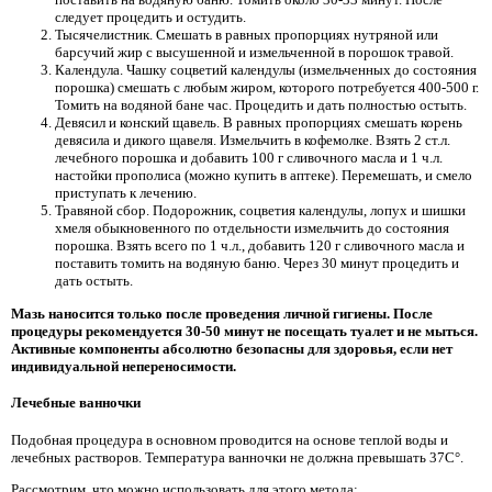
следует процедить и остудить.
Тысячелистник. Смешать в равных пропорциях нутряной или
барсучий жир с высушенной и измельченной в порошок травой.
Календула. Чашку соцветий календулы (измельченных до состояния
порошка) смешать с любым жиром, которого потребуется 400-500 г.
Томить на водяной бане час. Процедить и дать полностью остыть.
Девясил и конский щавель. В равных пропорциях смешать корень
девясила и дикого щавеля. Измельчить в кофемолке. Взять 2 ст.л.
лечебного порошка и добавить 100 г сливочного масла и 1 ч.л.
настойки прополиса (можно купить в аптеке). Перемешать, и смело
приступать к лечению.
Травяной сбор. Подорожник, соцветия календулы, лопух и шишки
хмеля обыкновенного по отдельности измельчить до состояния
порошка. Взять всего по 1 ч.л., добавить 120 г сливочного масла и
поставить томить на водяную баню. Через 30 минут процедить и
дать остыть.
Мазь наносится только после проведения личной гигиены. После
процедуры рекомендуется 30-50 минут не посещать туалет и не мыться.
Активные компоненты абсолютно безопасны для здоровья, если нет
индивидуальной непереносимости.
Лечебные ванночки
Подобная процедура в основном проводится на основе теплой воды и
лечебных растворов. Температура ванночки не должна превышать 37С°.
Рассмотрим, что можно использовать для этого метода: