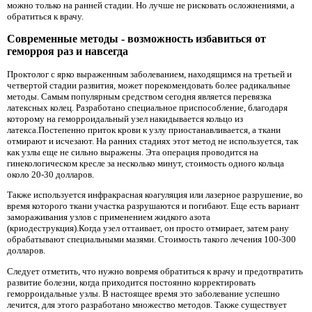
можно только на ранней стадии. Но лучше не рисковать осложнениями, а
обратиться к врачу.
Современные методы - возможность избавиться от
геморроя раз и навсегда
Проктолог с ярко выраженным заболеванием, находящимся на третьей и
четвертой стадии развития, может порекомендовать более радикальные
методы. Самым популярным средством сегодня является перевязка
латексных колец. Разработано специальное приспособление, благодаря
которому на геморроидальный узел накидывается кольцо из
латекса.Постепенно приток крови к узлу приостанавливается, а ткани
отмирают и исчезают. На ранних стадиях этот метод не используется, так
как узлы еще не сильно выражены. Эта операция проводится на
гинекологическом кресле за несколько минут, стоимость одного кольца
около 20-30 долларов.
Также используется инфракрасная коагуляция или лазерное разрушение, во
время которого ткани участка разрушаются и погибают. Еще есть вариант
замораживания узлов с применением жидкого азота
(криодеструкция).Когда узел оттаивает, он просто отмирает, затем рану
обрабатывают специальными мазями. Стоимость такого лечения 100-300
долларов.
Следует отметить, что нужно вовремя обратиться к врачу и предотвратить
развитие болезни, когда приходится постоянно корректировать
геморроидальные узлы. В настоящее время это заболевание успешно
лечится, для этого разработано множество методов. Также существует