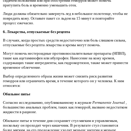
сидячем положении или при обострении геморроя может помочь
притупить боль и временно уменьшить отек.
Люди должны обязательно завернуть лед в небольшое полотенце, чтобы не
повредить кожу. Оставьте пакет со льдом на 15 минут и повторяйте
процесс ежечасно.
6. Лекарства, отпускаемые без рецепта
В случаях, когда простых средств недостаточно или боль слишком сильна,
отпускаемые без рецепта лекарства и кремы могут помочь.
Могут помочь нестероидные противовоспалительные препараты (НПВП),
такие как ацетаминофен или ибупрофен. Нанесение на кожу кремов,
содержащих такие ингредиенты, как гидрокортизон, также может принести
временное облегчение.
Выбор определенного образа жизни может снизить риск развития
геморроя или ограничить время, в течение которого он у человека. К ним
относятся:
Обильное питье
Согласно исследованию, опубликованному в журнале
Permanente Journal
,
большинство анальных проблем, таких как геморрой, вызвано недостатком
жидкости в рационе.
Обильное питье в течение дня сохраняет стул мягким и управляемым,
поскольку он проходит через кишечник. В результате стул становится
более мягким, на его прохождение уходит меньше энергии и меньше