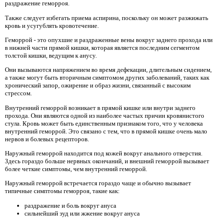
раздражение геморроя.
Также следует избегать приема аспирина, поскольку он может разжижать
кровь и усугублять кровотечение.
Геморрой - это опухшие и раздраженные вены вокруг заднего прохода или
в нижней части прямой кишки, которая является последним сегментом
толстой кишки, ведущим к анусу.
Они вызываются напряжением во время дефекации, длительным сидением,
а также могут быть вторичным симптомом других заболеваний, таких как
хронический запор, ожирение и образ жизни, связанный с высоким
стрессом.
Внутренний геморрой возникает в прямой кишке или внутри заднего
прохода. Они являются одной из наиболее частых причин кровянистого
стула. Кровь может быть единственным признаком того, что у человека
внутренний геморрой. Это связано с тем, что в прямой кишке очень мало
нервов и болевых рецепторов.
Наружный геморрой находится под кожей вокруг анального отверстия.
Здесь гораздо больше нервных окончаний, и внешний геморрой вызывает
более четкие симптомы, чем внутренний геморрой.
Наружный геморрой встречается гораздо чаще и обычно вызывает
типичные симптомы геморроя, такие как:
раздражение и боль вокруг ануса
сильнейший зуд или жжение вокруг ануса