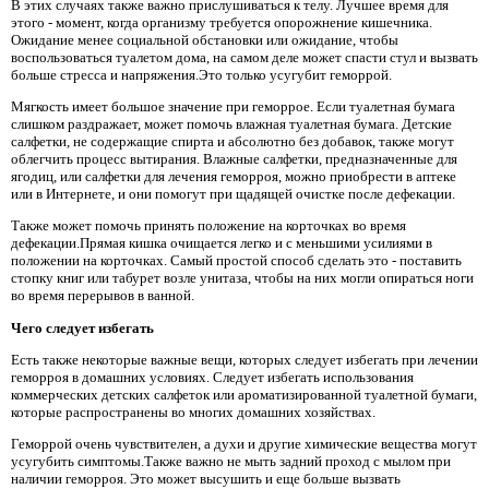
В этих случаях также важно прислушиваться к телу. Лучшее время для
этого - момент, когда организму требуется опорожнение кишечника.
Ожидание менее социальной обстановки или ожидание, чтобы
воспользоваться туалетом дома, на самом деле может спасти стул и вызвать
больше стресса и напряжения.Это только усугубит геморрой.
Мягкость имеет большое значение при геморрое. Если туалетная бумага
слишком раздражает, может помочь влажная туалетная бумага. Детские
салфетки, не содержащие спирта и абсолютно без добавок, также могут
облегчить процесс вытирания. Влажные салфетки, предназначенные для
ягодиц, или салфетки для лечения геморроя, можно приобрести в аптеке
или в Интернете, и они помогут при щадящей очистке после дефекации.
Также может помочь принять положение на корточках во время
дефекации.Прямая кишка очищается легко и с меньшими усилиями в
положении на корточках. Самый простой способ сделать это - поставить
стопку книг или табурет возле унитаза, чтобы на них могли опираться ноги
во время перерывов в ванной.
Чего следует избегать
Есть также некоторые важные вещи, которых следует избегать при лечении
геморроя в домашних условиях. Следует избегать использования
коммерческих детских салфеток или ароматизированной туалетной бумаги,
которые распространены во многих домашних хозяйствах.
Геморрой очень чувствителен, а духи и другие химические вещества могут
усугубить симптомы.Также важно не мыть задний проход с мылом при
наличии геморроя. Это может высушить и еще больше вызвать