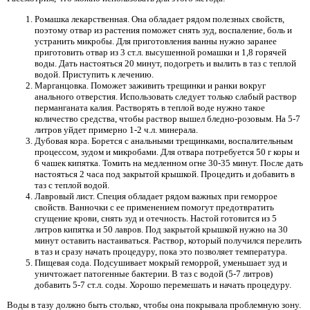
Ромашка лекарственная. Она обладает рядом полезных свойств,
поэтому отвар из растения поможет снять зуд, воспаление, боль и
устранить микробы. Для приготовления ванны нужно заранее
приготовить отвар из 3 ст.л. высушенной ромашки и 1,8 горячей
воды. Дать настояться 20 минут, подогреть и вылить в таз с теплой
водой. Приступить к лечению.
Марганцовка. Поможет заживить трещинки и ранки вокруг
анального отверстия. Использовать следует только слабый раствор
перманганата калия. Растворять в теплой воде нужно такое
количество средства, чтобы раствор вышел бледно-розовым. На 5-7
литров уйдет примерно 1-2 ч.л. минерала.
Дубовая кора. Борется с анальными трещинками, воспалительным
процессом, зудом и микробами. Для отвара потребуется 50 г коры и
6 чашек кипятка. Томить на медленном огне 30-35 минут. После дать
настояться 2 часа под закрытой крышкой. Процедить и добавить в
таз с теплой водой.
Лавровый лист. Специя обладает рядом важных при геморрое
свойств. Ванночки с ее применением помогут предотвратить
сгущение крови, снять зуд и отечность. Настой готовится из 5
литров кипятка и 50 лавров. Под закрытой крышкой нужно на 30
минут оставить настаиваться. Раствор, который получился перелить
в таз и сразу начать процедуру, пока это позволяет температура.
Пищевая сода. Подсушивает мокрый геморрой, уменьшает зуд и
уничтожает патогенные бактерии. В таз с водой (5-7 литров)
добавить 5-7 ст.л. соды. Хорошо перемешать и начать процедуру.
Воды в тазу должно быть столько, чтобы она покрывала проблемную зону.