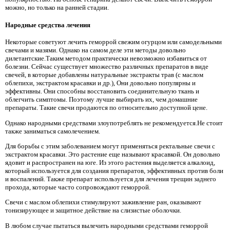
можно, но только на ранней стадии.
Народные средства лечения
Некоторые советуют лечить геморрой свежим огурцом или самодельными
свечами и мазями. Однако на самом деле эти методы довольно
дилетантские.Таким методом практически невозможно избавиться от
болезни. Сейчас существует множество различных препаратов в виде
свечей, в которые добавлены натуральные экстракты трав (с маслом
облепихи, экстрактом красавки и др.), Они довольно популярны и
эффективны. Они способны восстановить соединительную ткань и
облегчить симптомы. Поэтому лучше выбирать их, чем домашние
препараты. Такие свечи продаются по относительно доступной цене.
Однако народными средствами злоупотреблять не рекомендуется.Не стоит
также заниматься самолечением.
Для борьбы с этим заболеванием могут применяться ректальные свечи с
экстрактом красавки. Это растение еще называют красавкой. Он довольно
ядовит и распространен на юге. Из этого растения выделяется алкалоид,
который используется для создания препаратов, эффективных против боли
и воспалений. Также препарат используется для лечения трещин заднего
прохода, которые часто сопровождают геморрой.
Свечи с маслом облепихи стимулируют заживление ран, оказывают
тонизирующее и защитное действие на слизистые оболочки.
В любом случае пытаться вылечить народными средствами геморрой