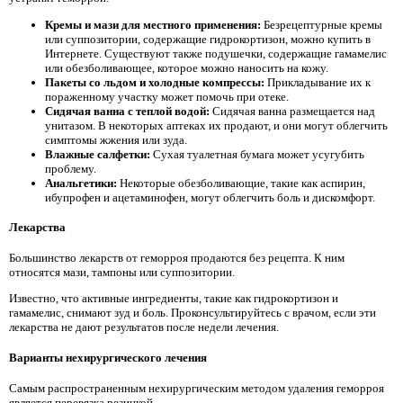
Кремы и мази для местного применения:
Безрецептурные кремы
или суппозитории, содержащие гидрокортизон, можно купить в
Интернете. Существуют также подушечки, содержащие гамамелис
или обезболивающее, которое можно наносить на кожу.
Пакеты со льдом и холодные компрессы:
Прикладывание их к
пораженному участку может помочь при отеке.
Сидячая ванна с теплой водой:
Сидячая ванна размещается над
унитазом. В некоторых аптеках их продают, и они могут облегчить
симптомы жжения или зуда.
Влажные салфетки:
Сухая туалетная бумага может усугубить
проблему.
Анальгетики:
Некоторые обезболивающие, такие как аспирин,
ибупрофен и ацетаминофен, могут облегчить боль и дискомфорт.
Лекарства
Большинство лекарств от геморроя продаются без рецепта. К ним
относятся мази, тампоны или суппозитории.
Известно, что активные ингредиенты, такие как гидрокортизон и
гамамелис, снимают зуд и боль. Проконсультируйтесь с врачом, если эти
лекарства не дают результатов после недели лечения.
Варианты нехирургического лечения
Самым распространенным нехирургическим методом удаления геморроя
является перевязка резинкой.