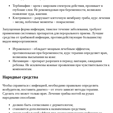
Тербинафин – крем с широким спектром действия, проникает в
глубокие слои. Не рекомендован при беременности, возможно
появление зуда, жжения.
Клотримазол – разрушает клеточную мембрану гриба, курс лечения
– месяц, побочные моменты – покраснение.
Запущенная форма инфекции, тяжелое течение заболевания, требуют
применения системных препаратов для перорального приема. Лучшие
средства от грибковой инфекции, противодействующие большинству
видов микроорганизмов:
Итраконазол – обладает мощным лечебным эффектом,
противопоказан при беременности, курс терапии определяет врач,
возможны высыпания на коже.
Натамицин – препарат разрешен в период лактации, ожидания
ребенка. Не исключены кожные проявления при чувствительности к
компонентам.
Народные средства­
Чтобы справиться с инфекцией, необходимо правильно определить
возбудителя, поставить диагноз – от этого зависят методы терапии.
Сделать это может только врач. Лечение грибка ногтей на руках
народными способами:
должно быть согласовано с дерматологом;
становится дополнением к назначенным средствам;
имеет наибольший эффект при диагностировании инфекции на