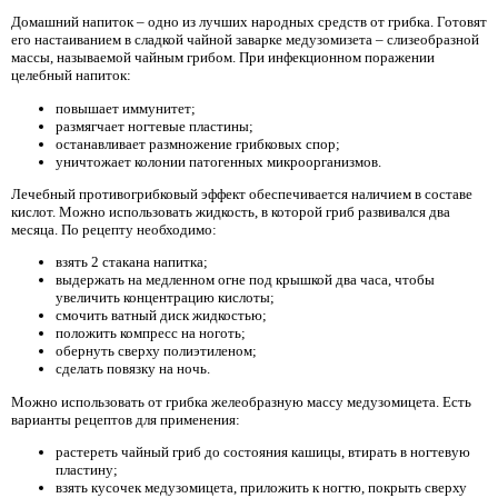
Домашний напиток – одно из лучших народных средств от грибка. Готовят
его настаиванием в сладкой чайной заварке медузомизета – слизеобразной
массы, называемой чайным грибом. При инфекционном поражении
целебный напиток:
повышает иммунитет;
размягчает ногтевые пластины;
останавливает размножение грибковых спор;
уничтожает колонии патогенных микроорганизмов.
Лечебный противогрибковый эффект обеспечивается наличием в составе
кислот. Можно использовать жидкость, в которой гриб развивался два
месяца. По рецепту необходимо:
взять 2 стакана напитка;
выдержать на медленном огне под крышкой два часа, чтобы
увеличить концентрацию кислоты;
смочить ватный диск жидкостью;
положить компресс на ноготь;
обернуть сверху полиэтиленом;
сделать повязку на ночь.
Можно использовать от грибка желеобразную массу медузомицета. Есть
варианты рецептов для применения:
растереть чайный гриб до состояния кашицы, втирать в ногтевую
пластину;
взять кусочек медузомицета, приложить к ногтю, покрыть сверху