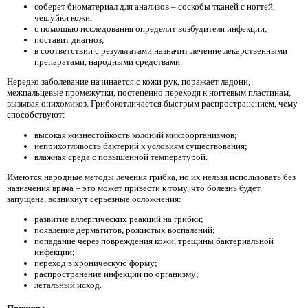
соберет биоматериал для анализов – соскобы тканей с ногтей,
чешуйки кожи;
с помощью исследования определит возбудителя инфекции;
поставит диагноз;
в соответствии с результатами назначит лечение лекарственными
препаратами, народными средствами.
Нередко заболевание начинается с кожи рук, поражает ладони,
межпальцевые промежутки, постепенно переходя к ногтевым пластинам,
вызывая онихомикоз. Грибок­отличается быстрым распространением, чему
способствуют:
высокая жизнестойкость колоний микроорганизмов;
неприхотливость бактерий к условиям существования;
влажная среда с повышенной температурой.
Имеются народные методы лечения грибка, но их нельзя использовать без
назначения врача – это может привести к тому, что болезнь будет
запущена, возникнут серьезные осложнения:
развитие аллергических реакций на грибки;
появление дерматитов, рожистых воспалений;
попадание через повреждения кожи, трещины бактериальной
инфекции;
переход в хроническую форму;
распространение инфекции по организму;
летальный исход.