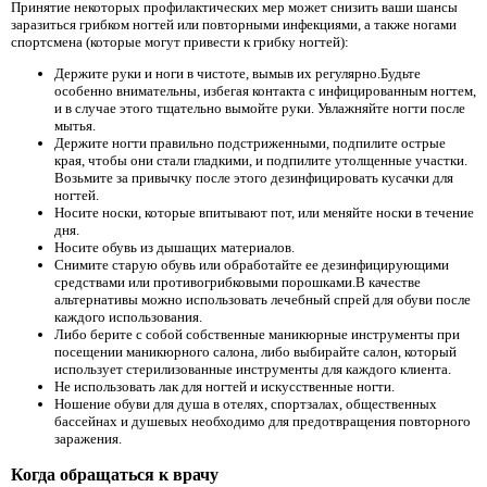
Принятие некоторых профилактических мер может снизить ваши шансы
заразиться грибком ногтей или повторными инфекциями, а также ногами
спортсмена (которые могут привести к грибку ногтей):
Держите руки и ноги в чистоте, вымыв их регулярно.Будьте
особенно внимательны, избегая контакта с инфицированным ногтем,
и в случае этого тщательно вымойте руки. Увлажняйте ногти после
мытья.
Держите ногти правильно подстриженными, подпилите острые
края, чтобы они стали гладкими, и подпилите утолщенные участки.
Возьмите за привычку после этого дезинфицировать кусачки для
ногтей.
Носите носки, которые впитывают пот, или меняйте носки в течение
дня.
Носите обувь из дышащих материалов.
Снимите старую обувь или обработайте ее дезинфицирующими
средствами или противогрибковыми порошками.В качестве
альтернативы можно использовать лечебный спрей для обуви после
каждого использования.
Либо берите с собой собственные маникюрные инструменты при
посещении маникюрного салона, либо выбирайте салон, который
использует стерилизованные инструменты для каждого клиента.
Не использовать лак для ногтей и искусственные ногти.
Ношение обуви для душа в отелях, спортзалах, общественных
бассейнах и душевых необходимо для предотвращения повторного
заражения.
Когда обращаться к врачу