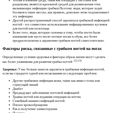
Теплая и влажная среда, такая как площадка у бассейна или
раздевалка, является идеальной средой для размножения этих
вызывающих инфекцию грибков.Поэтому люди, которые ходят
босиком в таких местах, как правило, довольно легко подхватывают
эту инфекцию.
Другой распространенный способ заразиться грибковой инфекцией
ногтей - это совместное использование инфицированных кусачков
для ногтей или полотенца.
Более того, люди, которые склонны к тому, чтобы ногти были
влажными или часто носят потные носки и обувь, все более
предрасположены к заражению грибком ногтей самостоятельно.
Факторы риска, связанные с грибком ногтей на ногах
Определенные условия здоровья и факторы образа жизни могут сделать
(2)
(3)
вас более уязвимыми для развития грибка ногтей:
Здоровье:
У вас больше шансов заразиться грибковая инфекция ногтей,
если вы страдаете одной или несколькими из следующих проблем:
Другие грибковые инфекции кожи, такие как микоз стопы или
стригущий лишай
Диабет
Предыдущее заболевание ногтевой инфекцией
Травма ногтей или недавняя операция на ногтях
Семейный анамнез инфекций ногтей
Плохое кровообращение
Рак и получение химиотерапии
Псориаз