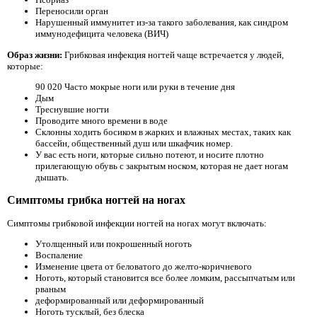
Переносили орган
Нарушенный иммунитет из-за такого заболевания, как синдром
иммунодефицита человека (ВИЧ)
Образ жизни:
Грибковая инфекция ногтей чаще встречается у людей,
которые:
90 020 Часто мокрые ноги или руки в течение дня
Дым
Треснувшие ногти
Проводите много времени в воде
Склонны ходить босиком в жарких и влажных местах, таких как
бассейн, общественный душ или шкафчик номер.
У вас есть ноги, которые сильно потеют, и носите плотно
прилегающую обувь с закрытым носком, которая не дает ногам
дышать.
Симптомы грибка ногтей на ногах
Симптомы грибковой инфекции ногтей на ногах могут включать:
Утолщенный или покрошенный ноготь
Воспаление
Изменение цвета от беловатого до желто-коричневого
Ноготь, который становится все более ломким, рассыпчатым или
рваным
деформированный или деформированный
Ноготь тусклый, без блеска