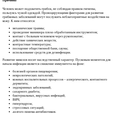
Причины
Человек может подхватить грибок, не соблюдая правила гигиены,
пользуясь чужой одеждой. Провоцирующими факторами для развития
грибковых заболеваний могут послужить неблагоприятные воздействия на
кожу. К ним относятся:
механические травмы;
проведение маникюра плохо обработанным инструментом;
контакт с больным человеком через рукопожатие;
действие химических веществ;
контрастные температуры;
посещение общественной бани, сауны;
использование средств для дезинфекции.
Развитие микозов носит наследственный характер. Пусковым моментом для
начала инфекции является снижение иммунитета на фоне:
болезней органов пищеварения;
неврологических патологий;
кожных воспалительных процессов – аллергического, контактного
дерматита;
эндокринных заболеваний;
сахарного диабета;
бактериальных, вирусных инфекций;
ВИЧ;
гипергидроза;
стрессовых ситуаций;
долгого приема антибиотиков;