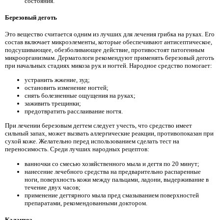
состояния.
Березовый деготь
Это вещество считается одним из лучших для лечения грибка на руках. Его
состав включает микроэлементы, которые обеспечивают антисептическое,
подсушивающее, обезболивающее действие, противостоят патогенным
микроорганизмам. Дерматологи рекомендуют применять березовый деготь
при начальных стадиях микоза рук и ногтей. Народное средство помогает:
устранить жжение, зуд;
остановить изменение ногтей;
снять болезненные ощущения на руках;
заживить трещинки;
предотвратить расслаивание ногтя.
При лечении березовым дегтем следует учесть, что средство имеет
сильный запах, может вызвать аллергические реакции, противопоказан при
сухой коже. Желательно перед использованием сделать тест на
переносимость. Среди лучших народных рецептов:
ванночки со смесью хозяйственного мыла и дегтя по 20 минут;
нанесение лечебного средства на предварительно распаренные
ноги, поверхность кожи между пальцами, ладони, выдерживание в
течение двух часов;
применение дегтярного мыла пред смазыванием поверхностей
препаратами, рекомендованными доктором.
Каланхоэ