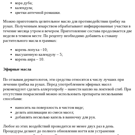
кора дуба;
календула;
цветки аптечной ромашки.
Можно приготовить целительное масло для противодействия грибку на
руках. Полученным лекарством обрабатывают инфицированные участки в
течение месяца утром и вечером. Приготовление состава продолжается две
недели в темном месте. По рецепту необходимо добавить к стакану
растительного масла в граммах:
корень лопуха –10;
высушенную календулу – 5;
корень аира – 10.
Эфирные масла
По отзывам дерматологов, эти средства относятся к числу лучших при
лечении грибка на руках. Перед употреблением эфирных масел
рекомендуют сделать аллергопробу – нанести каплю на локтевой сгиб. При
отсутствии покраснений можно использовать препараты несколькими
способами:
наносить на поверхность в чистом виде;
делать аппликации из смеси масел;
добавлять несколько капель в ванночку для рук.
Любое из этих воздействий проводится не менее двух раз в день.
Процедуры делают до полного обновления ногтя или устранения