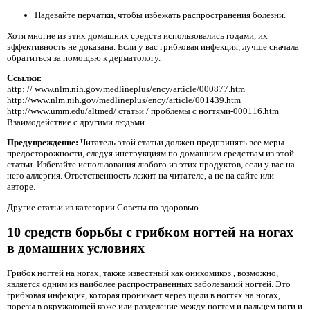
Надевайте перчатки, чтобы избежать распространения болезни.
Хотя многие из этих домашних средств использовались годами, их
эффективность не доказана. Если у вас грибковая инфекция, лучше сначала
обратиться за помощью к дерматологу.
Ссылки:
http: // www.nlm.nih.gov/medlineplus/ency/article/000877.htm
http://www.nlm.nih.gov/medlineplus/ency/article/001439.htm
http://www.umm.edu/altmed/ статьи / проблемы с ногтями-000116.htm
Взаимодействие с другими людьми
Предупреждение:
Читатель этой статьи должен предпринять все меры
предосторожности, следуя инструкциям по домашним средствам из этой
статьи. Избегайте использования любого из этих продуктов, если у вас на
него аллергия. Ответственность лежит на читателе, а не на сайте или
авторе.
Другие статьи из категории Советы по здоровью .
10 средств борьбы с грибком ногтей на ногах
в домашних условиях
Грибок ногтей на ногах, также известный как онихомикоз
, возможно,
является одним из наиболее распространенных заболеваний ногтей. Это
грибковая инфекция, которая проникает через щели в ногтях на ногах,
порезы в окружающей коже или разделение между ногтем и пальцем ноги и