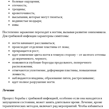
болевые ощущения;
отечность;
трещины;
кровоточивость;
высыпания, которые могут гноиться;
водянистые волдыри;
язвы.
Постепенно заражение переходит к ногтям, вызывая развитие онихомикоза.
Для грибковой инфекции характерны симптомы:
ногти начинают расслаиваться;
происходит отделение пластины от ложа;
прекращается рост;
идет изменение цвета ногтя в темную сторону – от желтого оттенка
до коричневого, черного;
появляются глубокие борозды продольного, поперечного
расположения;
отмечаются уплотнение, деформация пластины, повышенная
ломкость;
наблюдаются впадины, образование пятен, растрескивание;
идет полное разрушение ногтя.
Лечение
Процесс борьбы с грибковой инфекцией, особенно если она находится в
запущенном состоянии, может занять длительное время. Лечение, кроме
терапевтических методов, включает ряд мероприятий. Чтобы избавиться