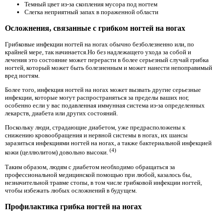
Темный цвет из-за скопления мусора под ногтем
Слегка неприятный запах в пораженной области
Осложнения, связанные с грибком ногтей на ногах
Грибковые инфекции ногтей на ногах обычно безболезненно или, по
крайней мере, так начинается.Но без надлежащего ухода за собой и
лечения это состояние может перерасти в более серьезный случай грибка
ногтей, который может быть болезненным и может нанести непоправимый
вред ногтям.
Более того, инфекция ногтей на ногах может вызвать другие серьезные
инфекции, которые могут распространяться за пределы ваших ног,
особенно если у вас подавленная иммунная система из-за определенных
лекарств, диабета или других состояний.
Поскольку люди, страдающие диабетом, уже предрасположены к
снижению кровообращения и нервной системы в ногах, их шансы
заразиться инфекциями ногтей на ногах, а также бактериальной инфекцией
(4)
кожи (целлюлитом) довольно высоки.
Таким образом, людям с диабетом необходимо обращаться за
профессиональной медицинской помощью при любой, казалось бы,
незначительной травме стопы, в том числе грибковой инфекции ногтей,
чтобы избежать любых осложнений в будущем.
Профилактика грибка ногтей на ногах