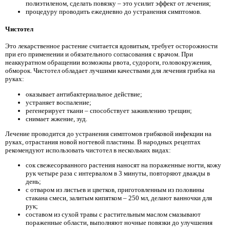
полиэтиленом, сделать повязку – это усилит эффект от лечения;
процедуру проводить ежедневно до устранения симптомов.
Чистотел
Это лекарственное растение считается ядовитым, требует осторожности
при его применении и обязательного согласования с врачом. При
неаккуратном обращении возможны рвота, судороги, головокружения,
обморок. Чистотел обладает лучшими качествами для лечения грибка на
руках:
оказывает антибактериальное действие;
устраняет воспаление;
регенерирует ткани – способствует заживлению трещин;
снимает жжение, зуд.
Лечение проводится до устранения симптомов грибковой инфекции на
руках, отрастания новой ногтевой пластины. В народных рецептах
рекомендуют использовать чистотел в нескольких видах:
сок свежесорванного растения наносят на пораженные ногти, кожу
рук четыре раза с интервалом в 3 минуты, повторяют дважды в
день;
с отваром из листьев и цветков, приготовленным из половины
стакана смеси, залитым кипятком – 250 мл, делают ванночки для
рук;
составом из сухой травы с растительным маслом смазывают
пораженные области, выполняют ночные повязки до улучшения