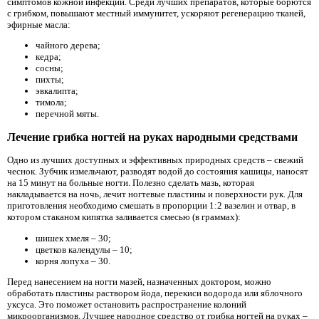
симптомов кожной инфекции. Среди лучших препаратов, которые борются
с грибком, повышают местный иммунитет, ускоряют регенерацию тканей,
эфирные масла:
чайного дерева;
кедра;
сосны;
пихты;
эвкалипта;
тимола;
перечной мяты.
Лечение грибка ногтей на руках народными средствами
Одно из лучших доступных и эффективных природных средств – свежий
чеснок. Зубчик измельчают, разводят водой до состояния кашицы, наносят
на 15 минут на больные ногти. Полезно сделать мазь, которая
накладывается на ночь, лечит ногтевые пластины и поверхности рук. Для
приготовления необходимо смешать в пропорции 1:2 вазелин и отвар, в
котором стаканом кипятка заливается смесью (в граммах):
шишек хмеля – 30;
цветков календулы – 10;
корня лопуха – 30.
Перед нанесением на ногти мазей, назначенных доктором, можно
обработать пластины раствором йода, перекиси водорода или яблочного
уксуса. Это поможет остановить распространение колоний
микроорганизмов. Лучшее народное средство от грибка ногтей на руках –