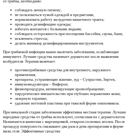
от грибка, необходимо:
соблюдать личную гигиену;
не пользоваться чужой одеждой и предметами;
нормализовать работу желудочно-кишечного тракта;
проводить дезинфекцию одежды;
избегать контактов с больными людьми;
соблюдать осторожность при посещении бассейна, сауны, бани;
исключить стрессы;
делать маникюр дезинфицированным инструментом.
При грибковой инфекции важно вылечить заболевания, ослабляющие
иммунитет. Лучшие средства назначает дерматолог после выявления
возбудителя. Терапия включает:
противогрибковые средства для внутреннего, наружного
применения;
препараты, устраняющие жжение, зуд – Супрастин, Зиртек;
иммуномодуляторы – Виферон;
физиопроцедуры, активизирующие кровообращение;
хирургическое вмешательство при глубоких поражениях кожи;
лазерную терапию;
удаление ногтевой пластины при тяжелой форме онихомикоза.
При начальной стадии заболевания эффективна местная терапия. Лучшие
народные средства от грибка используют, согласовав их с дерматологом.
Назначаются ванночки с марганцовкой, отваром сосновых иголок. После
процедур поверхность смазывают два раза в день препаратами в форме
мази, геля. Эффективные средства: