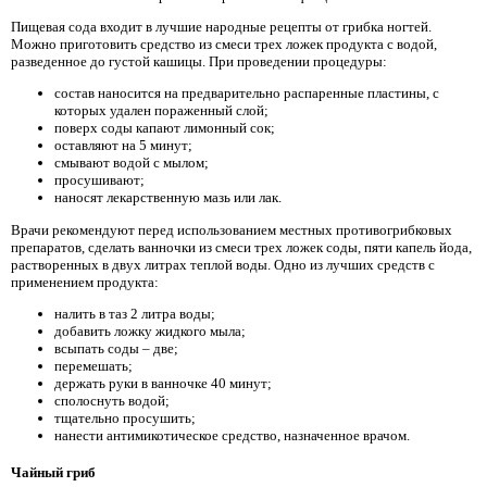
Пищевая сода входит в лучшие народные рецепты от грибка ногтей.
Можно приготовить средство из смеси трех ложек продукта с водой,
разведенное до густой кашицы. При проведении процедуры:
состав наносится на предварительно распаренные пластины, с
которых удален пораженный слой;
поверх соды капают лимонный сок;
оставляют на 5 минут;
смывают водой с мылом;
просушивают;
наносят лекарственную мазь или лак.
Врачи рекомендуют перед использованием местных противогрибковых
препаратов, сделать ванночки из смеси трех ложек соды, пяти капель йода,
растворенных в двух литрах теплой воды. Одно из лучших средств с
применением продукта:
налить в таз 2 литра воды;
добавить ложку жидкого мыла;
всыпать соды – две;
перемешать;
держать руки в ванночке 40 минут;
сполоснуть водой;
тщательно просушить;
нанести антимикотическое средство, назначенное врачом.
Чайный гриб