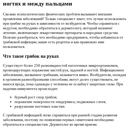
ногтях и между пальцами
Сколько психологических физических проблем вызывают внешние
проявления заболеваний! Только специалист знает, что лучше использовать
при грибке на руках в зависимости от возбудителя. Чтобы справиться с
недугом, необходимо обратиться к дерматологу, который назначит
лечение, включающее лекарственные препараты и народные средства.
Полезно разобраться, что необходимо предпринять, чтобы избавиться от
грибковой инфекции, какие есть рецепты и как правильно ими
пользоваться.
Что такое грибок на руках
Существует более 250 разновидностей патогенных микроорганизмов,
провоцирующих поражение кистей рук, ладоней и ногтей. Инфекционное
заболевание, вызванное грибками, называется микоз. Возбудители, попадая
в организм разнообразными способами, могут долго существовать, не
нанося вреда, пока однажды у человека не ослабнут защитные силы. При
падении иммунитета происходит:
бурный рост спор грибов;
поражение поверхности эпидермиса, подкожных слоев;
разрушение ногтевых пластин.
С грибковой инфекцией легко справиться при ранней стадии развития
заболевания, поэтому по появлении первых симптомов необходимо
обратиться к специалистам. Дерматолог во время приема: