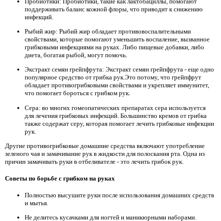
Пробиотики: Пробиотики, такие как лактобациллы, помогают
поддерживать баланс кожной флоры, что приводит к снижению
инфекций.
Рыбий жир: Рыбий жир обладает противовоспалительными
свойствами, которые помогают уменьшить воспаление, вызванное
грибковыми инфекциями на руках. Либо пищевые добавки, либо
диета, богатая рыбой, могут помочь.
Экстракт семян грейпфрута: Экстракт семян грейпфрута - еще одно
популярное средство от грибка рук.Это потому, что грейпфрут
обладает противогрибковыми свойствами и укрепляет иммунитет,
что помогает бороться с грибком рук.
Сера: во многих гомеопатических препаратах сера используется
для лечения грибковых инфекций. Большинство кремов от грибка
также содержат серу, которая помогает лечить грибковые инфекции
рук.
Другие противогрибковые домашние средства включают употребление
зеленого чая и замачивание рук в жидкости для полоскания рта. Одна из
причин замачивать руки в отбеливателе - это лечить грибок рук.
Советы по борьбе с грибком на руках
Полностью высушите руки после использования домашних средств
и мытья.
Не делитесь кусачками для ногтей и маникюрными наборами.