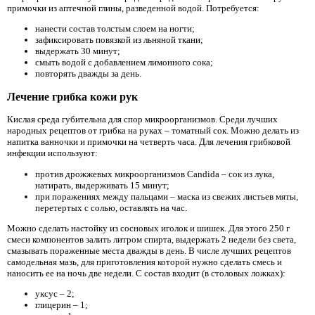
примочки из аптечной глины, разведенной водой. Потребуется:
нанести состав толстым слоем на ногти;
зафиксировать повязкой из льняной ткани;
выдержать 30 минут;
смыть водой с добавлением лимонного сока;
повторять дважды за день.
Лечение грибка кожи рук
Кислая среда губительна для спор микроорганизмов. Среди лучших
народных рецептов от грибка на руках – томатный сок. Можно делать из
напитка ванночки и примочки на четверть часа. Для лечения грибковой
инфекции используют:
против дрожжевых микроорганизмов Candida – сок из лука,
натирать, выдерживать 15 минут;
при поражениях между пальцами – маска из свежих листьев мяты,
перетертых с солью, оставлять на час.
Можно сделать настойку из сосновых иголок и шишек. Для этого 250 г
смеси компонентов залить литром спирта, выдержать 2 недели без света,
смазывать пораженные места дважды в день. В числе лучших рецептов
самодельная мазь, для приготовления которой нужно сделать смесь и
наносить ее на ночь две недели. С состав входит (в столовых ложках):
уксус – 2;
глицерин – 1;