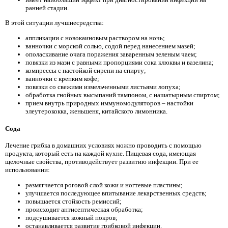
ранней стадии.
В этой ситуации лучшие­средства:
аппликации с новокаиновым раствором на ночь;
ванночки с морской солью, содой перед нанесением мазей;
ополаскивание очага поражения заваренным зеленым чаем;
повязки из мази с равными пропорциями сока клюквы и вазелина;
компрессы с настойкой сирени на спирту;
ванночки с крепким кофе;
повязки со свежими измельченными листьями лопуха;
обработка гнойных высыпаний тампоном, с нашатырным спиртом;
прием внутрь природных иммуномодуляторов – настойки
элеутерококка, женьшеня, китайского лимонника.
Сода
Лечение грибка в домашних условиях можно проводить с помощью
продукта, который есть на каждой кухне. Пищевая сода, имеющая
щелочные свойства, противодействует развитию инфекции. При ее
использовании:
размягчается роговой слой кожи и ногтевые пластины;
улучшается последующее впитывание лекарственных средств;
повышается стойкость ремиссий;
происходит антисептическая обработка;
подсушивается кожный покров;
останавливается развитие грибковой инфекции.