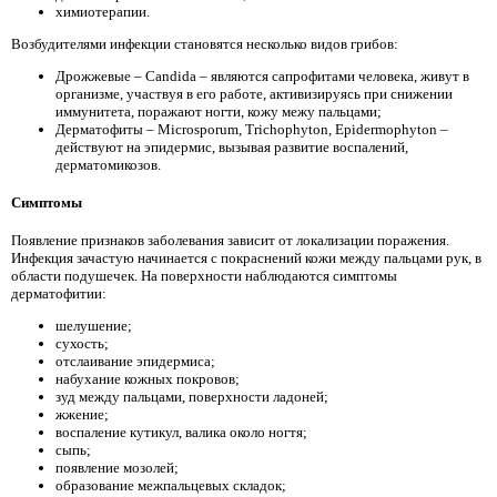
химиотерапии.
Возбудителями инфекции становятся несколько видов грибов:
Дрожжевые – Candida – являются сапрофитами человека, живут в
организме, участвуя в его работе, активизируясь при снижении
иммунитета, поражают ногти, кожу межу пальцами;
Дерматофиты – Microsporum, Trichophyton, Epidermophyton –
действуют на эпидермис, вызывая развитие воспалений,
дерматомикозов.
Симптомы
Появление признаков заболевания зависит от локализации поражения.
Инфекция зачастую начинается с покраснений кожи между пальцами рук, в
области подушечек. На поверхности наблюдаются симптомы
дерматофитии:
шелушение;
сухость;
отслаивание эпидермиса;
набухание кожных покровов;
зуд между пальцами, поверхности ладоней;
жжение;
воспаление кутикул, валика около ногтя;
сыпь;
появление мозолей;
образование межпальцевых складок;