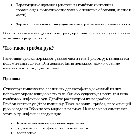
Паракокцидиоидомикоз (системная грибковая инфекция,
поражающая лимфатические узлы и слизистые оболочки, легкие и
кости)
Дерматофитоз или стригущий лишай (грибковое поражение кожи)
В этой статье мы обсудим грибок рук , причины грибка на руках и какие
домашние средства s есть.
Что такое грибок рук?
Различные грибки поражают разные части тела. Грибок рук вызывается
родом дерматофитов. Эти дерматофиты поражают кожу и обычно
называются стригущим лишаем.
Причины
Существует множество различных дерматофитов, и каждый из них
поражает определенную часть тела. Однако существует всего три типа
грибковых инфекций рук. Давайте рассмотрим их подробнее.
Грибок кистей рук (tinea manuum): Tinea mannum - грибок, поражающий
руки и ладони.Обычно это видно на пальцах. Некоторые из симптомов
этого вида инфекции следующие.
Чешуйчатая или потрескивающая кожа
Зуд и жжение в инфицированной области
Воспаление