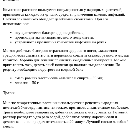
Комнатное растение пользуется популярностью у народных целителей,
применяется как одно из лучших средств при лечении кожных инфекций.
Свежий сок каланхоэ обладает целебными свойствами. При его
использовании:
осуществляется бактерицидное действие;
происходит активизация местного иммунитета;
устраняются проявления грибковой инфекции на руках.
Можно добиться быстрого отрастания здорового ногтя, заживления
трещин, если смазывать очаги поражения соком из свежесорванного листка
каланхоэ. Хорошо для лечения применять ежедневные компрессы. Можно
приготовить мазь, делать с ней повязки до полного выздоровления. По
рецепту необходимо подогреть на водяной бане:
смесь равных частей сока каланхоэ и спирта – 30 мл;
ланолин – 50 г.
Травы
Многие лекарственные растения используются в рецептах народных
целителей благодаря антисептическим, противовоспалительным свойствам.
Травы необходимо заваривать, добавив по ложке к литру кипятка. Готовый
раствор разводят в два раза водой, добавляют ложку морской соли и
делают ванночки продолжительностью 20 минут. Лучший состав лечебной
смеси: