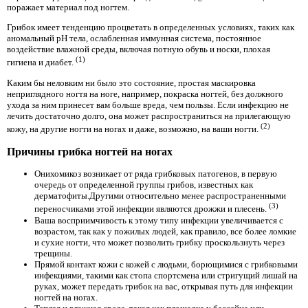
поражает материал под ногтем.
Грибок имеет тенденцию процветать в определенных условиях, таких как
аномальный рН тела, ослабленная иммунная система, постоянное
воздействие влажной среды, включая потную обувь и носки, плохая
(1)
гигиена и диабет.
Каким бы неловким ни было это состояние, простая маскировка
неприглядного ногтя на ноге, например, покраска ногтей, без должного
ухода за ним принесет вам больше вреда, чем пользы. Если инфекцию не
лечить достаточно долго, она может распространиться на прилегающую
(2)
кожу, на другие ногти на ногах и даже, возможно, на ваши ногти.
Причины грибка ногтей на ногах
Онихомикоз возникает от ряда грибковых патогенов, в первую
очередь от определенной группы грибов, известных как
дерматофиты.Другими относительно менее распространенными
(3)
переносчиками этой инфекции являются дрожжи и плесень.
Ваша восприимчивость к этому типу инфекции увеличивается с
возрастом, так как у пожилых людей, как правило, все более ломкие
и сухие ногти, что может позволить грибку проскользнуть через
трещины.
Прямой контакт кожи с кожей с людьми, борющимися с грибковыми
инфекциями, такими как стопа спортсмена или стригущий лишай на
руках, может передать грибок на вас, открывая путь для инфекции
ногтей на ногах.