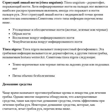
Стригущий лишай ногтя (rinea unguium):
Tinea unguium - дерматофит,
поражающий ногти. Хотя инфицированные ногти на пальцах ног являются
наиболее распространенным явлением, иногда это поражает и ногти
пальцев рук. Этот стригущий лишай ногтя с медицинской точки зрения
известен как онихомикоз.Симптомы этого типа инфекции перечислены
ниже.
Утолщенные и обесцвеченные ногти (желтые, зеленые или черные)
Обрыв ногтя
Воспаление вокруг инфицированного ногтя
Чешуйчатая кожа вокруг инфицированного ногтя
Tinea nigera:
Tinea nigera вызывает поверхностный феогифомикоз. Эта
грибковая инфекция вызывается не дерматофитом, а другим типом грибка,
называемым hortaea werneckii. Симптомы tinea nigera следующие.
Темно-коричневые или черные пятна на ладонях руки или подошвах
ног
Пятна обычно безболезненны
Домашние средства
Чаще врачи назначают противогрибковые кремы и лекарства для лечения
грибка. Однако многие пациенты обнаружили, что альтернативные
средства, такие как простые домашние средства, очень эффективны при
лечении грибка рук. Некоторые домашние средства, которые, как
считается, лечат грибок рук, перечислены ниже.