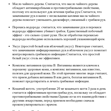
Масло чайного дерева. Считается, что масло чайного дерева
обладает антимикробными и противогрибковыми свойствами,
поэтому его используют для лечения грибка рук.Считается, что
замачивание рук в ванне с несколькими каплями масла чайного
дерева помогает уменьшить дискомфорт, связанный с грибком рук.
Перекись водорода: считается, что замачивание рук в перекиси
водорода эффективно убивает грибок. Единственный побочный
эффект - это сильно сушит руки. После обработки перекисью
водорода необходимо использовать хороший увлажняющий крем.
Уксус (простой белый или яблочный уксус): Некоторые считают,
что замачивание инфицированных рук в яблочном уксусе помогает
контролировать грибковую инфекцию.Считается, что простой
белый уксус столь же эффективен.
Комплекс витаминов группы В: Витамины являются ключом к
хорошему здоровью кожи, а комплекс витаминов, как известно,
полезен для здоровой кожи. По этой причине многие люди считают,
что прием добавок витамина B или диета, богатая витамином B,
поможет предотвратить и лечить грибковые инфекции.
Кошачий коготь: употребление 20 мг кошачьего когтя 3 раза в день
считается эффективным против грибка рук, поскольку он обладает
противогрибковыми свойствами.Однако из-за его взаимодействия с
другими лекарствами, перед приемом необходимо сначала
проконсультироваться с врачом.