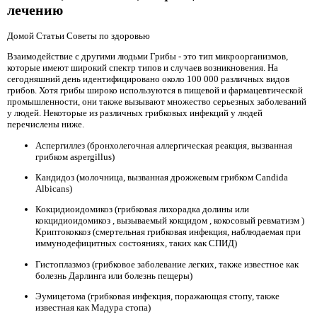
лечению
Домой Статьи Советы по здоровью
Взаимодействие с другими людьми Грибы - это тип микроорганизмов,
которые имеют широкий спектр типов и случаев возникновения. На
сегодняшний день идентифицировано около 100 000 различных видов
грибов. Хотя грибы широко используются в пищевой и фармацевтической
промышленности, они также вызывают множество серьезных заболеваний
у людей. Некоторые из различных грибковых инфекций у людей
перечислены ниже.
Аспергиллез (бронхолегочная аллергическая реакция, вызванная
грибком aspergillus)
Кандидоз (молочница, вызванная дрожжевым грибком Candida
Albicans)
Кокцидиоидомикоз (грибковая лихорадка долины или
кокцидиоидомикоз , вызываемый кокцидом , кокосовый ревматизм )
Криптококкоз (смертельная грибковая инфекция, наблюдаемая при
иммунодефицитных состояниях, таких как СПИД)
Гистоплазмоз (грибковое заболевание легких, также известное как
болезнь Дарлинга или болезнь пещеры)
Эумицетома (грибковая инфекция, поражающая стопу, также
известная как Мадура стопа)