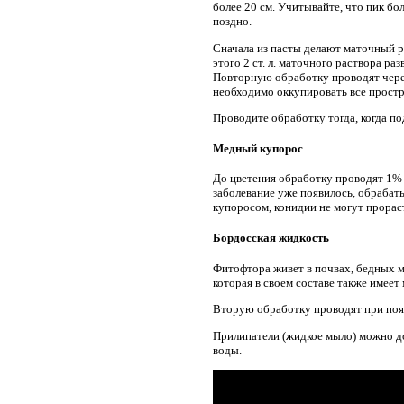
более 20 см. Учитывайте, что пик б
поздно.
Сначала из пасты делают маточный р
этого 2 ст. л. маточного раствора р
Повторную обработку проводят чере
необходимо оккупировать все простр
Проводите обработку тогда, когда под
Медный купорос
До цветения обработку проводят 1% р
заболевание уже появилось, обрабат
купоросом, конидии не могут прораст
Бордосская жидкость
Фитофтора живет в почвах, бедных 
которая в своем составе также имее
Вторую обработку проводят при появ
Прилипатели (жидкое мыло) можно доб
воды.