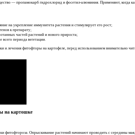
щество — пропамокарб гидрохлорид и фосетил-алюминия. Применяют, когда ка
ние на укрепление иммунитета растения и стимулирует его рост;
генов к препарату;
отанных частей растений и нового прироста;
е всего периода вегетации.
и и лечения фитофторы на картофеле, перед использованием внимательно чи
ры на картошке
ки фитофтороза. Опрыскивание растений начинают проводить с середины мая,