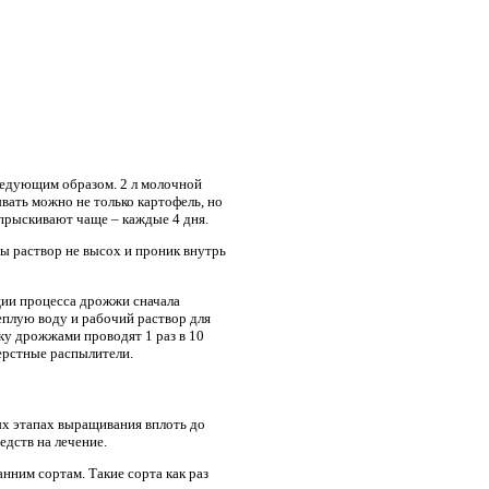
ледующим образом. 2 л молочной
вать можно не только картофель, но
опрыскивают чаще – каждые 4 дня.
ры раствор не высох и проник внутрь
ации процесса дрожжи сначала
теплую воду и рабочий раствор для
ку дрожжами проводят 1 раз в 10
ерстные распылители.
х этапах выращивания вплоть до
едств на лечение.
нним сортам. Такие сорта как раз