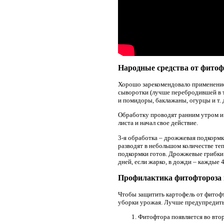
Народные средства от фито
Хорошо зарекомендовало применение
сыворотки (лучше перебродившей в те
и помидоры, баклажаны, огурцы и т.
Обработку проводят ранним утром и 
листа и начал свое действие.
3-я обработка – дрожжевая подкормк
разводят в небольшом количестве тепл
подкормки готов. Дрожжевые грибки 
дней, если жарко, в дожди – каждые
Профилактика фитофтороза и
Чтобы защитить картофель от фитоф
уборки урожая. Лучше предупредить 
Фитофтора появляется во втор