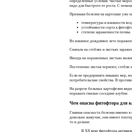
определенные условия. Частые морос
надо для быстрого ее роста. С помо
Признаки болезни на картошке уже на
температуры и влажности воз
устойчивости сорта к фитофт
степени зараженности почвы.
Во влажное дождливое лето пораженн
Сначала на стеблях и листьях зараж
Иногда на пораженных листьях можно
Постепенно листья чернеют, стебли 
Если не предпринять никаких мер, но
потребительские свойства. В против
На разрезе больных картофелин видн
поражать гнилью соседние клубни.
Чем опасна фитофтора для к
Главная опасность болезни именно в
довольно живучие, они имеют плотную
то и дольше.
В XX веке фитофтора активизи