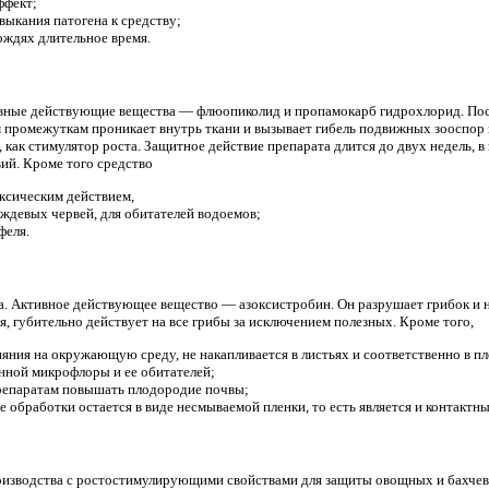
ффект;
выкания патогена к средству;
ождях длительное время.
ивные действующие вещества — флюопиколид и пропамокарб гидрохлорид. По
 промежуткам проникает внутрь ткани и вызывает гибель подвижных зооспор 
как стимулятор роста. Защитное действие препарата длится до двух недель, в
ий. Кроме того средство
ксическим действием,
дождевых червей, для обитателей водоемов;
феля.
. Активное действующее вещество — азоксистробин. Он разрушает грибок и н
, губительно действует на все грибы за исключением полезных. Кроме того,
ияния на окружающую среду, не накапливается в листьях и соответственно в пл
енной микрофлоры и ее обитателей;
репаратам повышать плодородие почвы;
е обработки остается в виде несмываемой пленки, то есть является и контактн
изводства с ростостимулирующими свойствами для защиты овощных и бахчевы