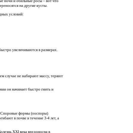
е ночи и обильные росы – вот что
ереносятся на другие кусты.
одных условий:
быстро увеличиваются в размерах.
шем случае не набирают массу, теряют
нии он начинает быстро гнить и
и. Споровые формы (ооспоры)
ибают в почве в течение 3-4 лет, а
олезнь XXI века вредоносна в