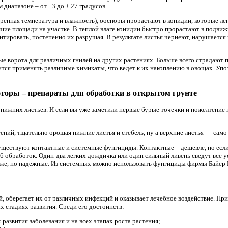
диапазоне – от +3 до + 27 градусов.
ренная температура и влажность), ооспоры прорастают в конидии, которые лег
ьшие площади на участке. В теплой влаге конидии быстро прорастают в подви
итировать, постепенно их разрушая. В результате листья чернеют, нарушается 
ые ворота для различных гнилей на других растениях. Больше всего страдают
тся применять различные химикаты, что ведет к их накоплению в овощах. Упот
.
торы – препараты для обработки в открытом грунте
 нижних листьев. И если вы уже заметили первые бурые точечки и пожелтение
ний, тщательно орошая нижние листья и стебель, ну а верхние листья — само
ществуют контактные и системные фунгициды. Контактные – дешевле, но есл
6 обработок. Один-два легких дождичка или один сильный ливень сведут все у
оже, но надежные. Из системных можно использовать фунгициды фирмы Байер
, оберегает их от различных инфекций и оказывает лечебное воздействие. При
х стадиях развития. Среди его достоинств:
 развития заболевания и на всех этапах роста растения;