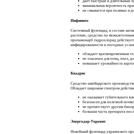
дает быстрый и длительный э
минимальная вероятность при
не смывается при поливах и д
Инфинито
Системный фунгицид, в составе акт
растение, средство по межклеточным
пропамокарб гидрохлорид действует, 
инфицированности и погодных услов
обладает кратковременным то
не токсичен для птиц, пчел, 
повышает урожайность карто
Квадрис
Средство швейцарского производства
Обладает широким спектром действия
не оказывает губительного вл
безопасен для полезной почв
не препятствует другим биоп
большая часть препарата посл
Энергодар-Укравит
Новейший фунгицид украинского про