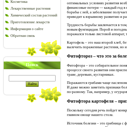
Косметика
оптимальных условиях развития возб
финансовые потери — каждый год в п
Лекарственные растения
борьбы с ней, а заболевание получа
Химический состав растений
приводит к взрывному развитию и р
Приготовление лекарств
Трудность борьбы заключается в том,
Информация о сайте
новым фунгицидам. Порой и погодны
поражался только листовой аппарат, 
Обратная связь
Картофель – это наш второй хлеб, бе
вылечить пораженные растения, но и 
Фитофтороз – что это за боле
Поиск
Фитофтора – это собирательное поня
процессе своего развития они присп
траве, деревьях, кустарниках.
Поражаются грибами чаще пасленовые 
И даже можно заметить признаки боле
по-разному. Так, например, у огурцов
Фитофтора картофеля – приз
Поскольку сегодня речь пойдет конкр
главном овоще нашего стола.
Источник болезни – это грибница с 