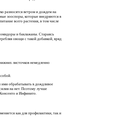
ко разносятся ветром и дождем на
жные зооспоры, которые внедряются в
питание всего растения, в том числе
 помидоры и баклажаны. Стараясь
ребляя овощи с такой добавкой, вряд
 нижних листочков немедленно
 собой.
и ими обрабатывать в дождливое
силия на нет. Поэтому лучше
 Консенто и Инфинито.
меняется как для профилактики, так и