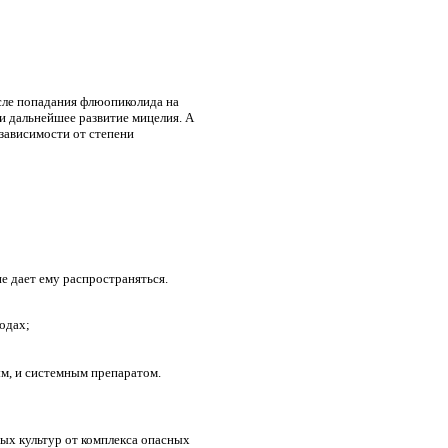
сле попадания флюопиколида на
и дальнейшее развитие мицелия. А
 зависимости от степени
е дает ему распространяться.
одах;
ым, и системным препаратом.
х культур от комплекса опасных