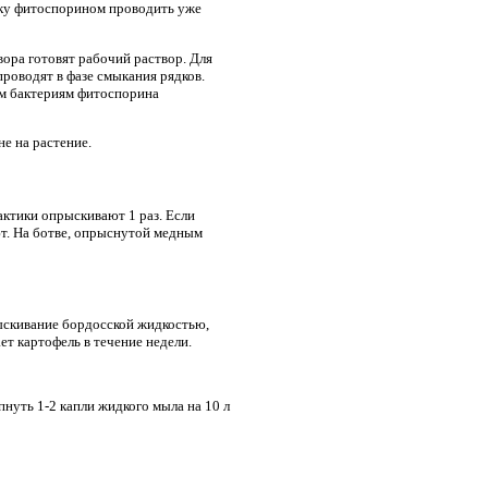
отку фитоспорином проводить уже
ора готовят рабочий раствор. Для
проводят в фазе смыкания рядков.
ым бактериям фитоспорина
не на растение.
лактики опрыскивают 1 раз. Если
ют. На ботве, опрыснутой медным
ыскивание бордосской жидкостью,
т картофель в течение недели.
пнуть 1-2 капли жидкого мыла на 10 л