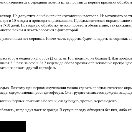
олезни начинается с середины июня, а когда проявятся первые признаки обраб
аствор. Не допустите ошибки при приготовлении раствора. Из маточного раств
азводят в 10 л воды и проводят опрыскивание. Профилактическое опрыскивание 
з 7-10 дней. Повторную обработку нужно провести обязательно, так как жив
анство почвы и начать бороться с фитофторой.
 растениями нет сорняков. Иначе часть средства будет попадать на сорняки, а 
аствором медного купороса (2 ст. л. на 10 л воды, но не больше!). Для профи
ывают 2-3 раза за сезон. За 2 недели до сбора урожая опрыскивание прекраща
ать и заражать другой картофель.
медью. Поэтому при первом окучивании можно сделать профилактическое опр
т медь, сдерживающая рост фитофторы. Она труднее смывается дождем, защищае
лении первых признаков болезни, следующую, третью, через неделю.
авлять, когда идут частые дожди. В сухую погоду обходятся без них, либо ка