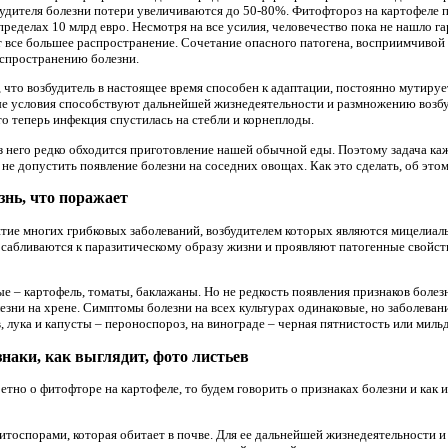
удителя болезни потери увеличиваются до 50-80%. Фитофтороз на картофеле 
ределах 10 млрд евро. Несмотря на все усилия, человечество пока не нашло 
ет все большее распространение. Сочетание опасного патогена, восприимчивой
аспространению болезни.
 что возбудитель в настоящее время способен к адаптации, постоянно мутируе
е условия способствуют дальнейшей жизнедеятельности и размножению возбу
то теперь инфекция спустилась на стебли и корнеплоды.
з него редко обходится приготовление нашей обычной еды. Поэтому задача каж
не допустить появление болезни на соседних овощах. Как это сделать, об этом
знь, что поражает
тие многих грибковых заболеваний, возбудителем которых являются мицелиал
осабливаются к паразитическому образу жизни и проявляют патогенные свойст
– картофель, томаты, баклажаны. Но не редкость появления признаков болезни
зни на хрене. Симптомы болезни на всех культурах одинаковые, но заболеван
, лука и капусты – пероноспороз, на винограде – черная пятнистость или мильдь
наки, как выглядит, фото листьев
етно о фитофторе на картофеле, то будем говорить о признаках болезни и как 
фитоспорами, которая обитает в почве. Для ее дальнейшей жизнедеятельности