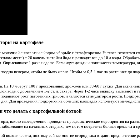
фторы на картофеле
 молочной сыворотки с йодом в борьбе с фитофторозом. Раствор готовится с
плом месте) + 20 капель настойки йода и разводят все до 10 л воды. Обрабаты
 д. Опрыскивают 1 раз в неделю. Если идут дожди и понижается температура, 
поздно вечером, чтобы не было жарко. Чтобы за 0,5-1 час на растениях до жа
а. На 10 л берут 100 г прессованных дрожжей или 50-60 г сухих. Для активиз
ой воды с добавлением 1-2 ст. л. сахара. Через 1-2 часа закваску выливают в 
подавляют рост патогенных грибов, и являются стимулятором роста. Подкорм
 4 дня. Для проведения подкормки на больших площадях используют мелкодисп
 что делать с картофельной ботвой
торы, важно своевременно проводить профилактические мероприятия на разны
заболевание на начальных стадиях, чем потом потратить больше времени и ср
ой половине лета, поэтому сейчас многие огородники отдают предпочтение ра