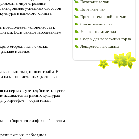
Потогонные чаи
приносит в мире огромные
гарантированно успешных способов
Почечные чаи
 культуры и влажного климата
Противогеморройные чаи
Слабительные чаи
т, преодолевает устойчивость к
Успокоительные чаи
дителя. Если раньше заболеванием
Сборы для полоскания горла
дого огородника, не только
Лекарственные ванны
 дальше в статье.
ьные организмы, низшие грибы. В
ва на многочисленных растениях –
 на перцах, луке, клубнике, капусте.
ие называется на разных культурах
, у картофеля – серая гниль.
именно бороться с инфекцией на этом
 и размножения необходимы