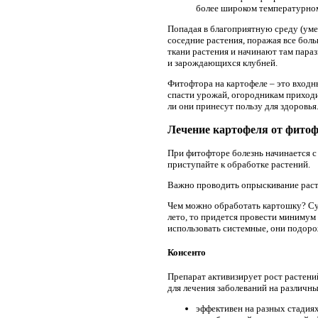
более широком температурном 
Попадая в благоприятную среду (уме
соседние растения, поражая все бол
ткани растения и начинают там параз
и зарождающихся клубней.
Фитофтора на картофеле – это входн
спасти урожай, огородникам приходи
ли они принесут пользу для здоровья
Лечение картофеля от фитоф
При фитофторе болезнь начинается с
приступайте к обработке растений.
Важно проводить опрыскивание расте
Чем можно обработать картошку? Су
лето, то придется провести минимум 
использовать системные, они подор
Консенто
Препарат активизирует рост растений
для лечения заболеваний на различны
эффективен на разных стадиях