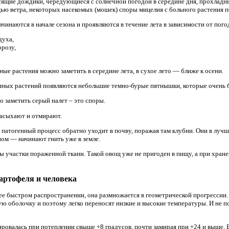
ящие дождики, чередующиеся с солнечной погодой в середине дня, прохладны
щью ветра, некоторых насекомых (мошек) споры мицелия с больного растения п
чинаются в начале сезона и проявляются в течение лета в зависимости от пог
духа,
орозу,
ые растения можно заметить в середине лета, в сухое лето — ближе к осени.
енных растений появляются небольшие темно-бурые пятнышки, которые очень 
 заметить серый налет – это споры.
засыхают и отмирают.
 патогенный процесс обратно уходит в почву, поражая там клубни. Они в луч
ном — начинают гнить уже в земле.
ы участки пораженной ткани. Такой овощ уже не пригоден в пищу, а при хране
артофеля и человека
 ее быстром распространении, она размножается в геометрической прогресси
 оболочку и поэтому легко переносят низкие и высокие температуры. И не пог
ровалась при потеплении свыше +8 градусов, почти замирая при +24 и выше. Б