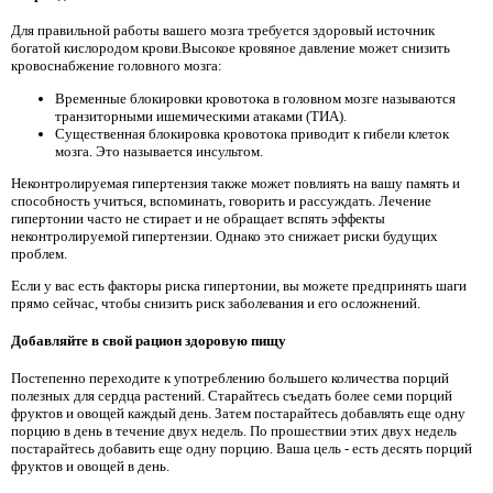
Для правильной работы вашего мозга требуется здоровый источник
богатой кислородом крови.Высокое кровяное давление может снизить
кровоснабжение головного мозга:
Временные блокировки кровотока в головном мозге называются
транзиторными ишемическими атаками (ТИА).
Существенная блокировка кровотока приводит к гибели клеток
мозга. Это называется инсультом.
Неконтролируемая гипертензия также может повлиять на вашу память и
способность учиться, вспоминать, говорить и рассуждать. Лечение
гипертонии часто не стирает и не обращает вспять эффекты
неконтролируемой гипертензии. Однако это снижает риски будущих
проблем.
Если у вас есть факторы риска гипертонии, вы можете предпринять шаги
прямо сейчас, чтобы снизить риск заболевания и его осложнений.
Добавляйте в свой рацион здоровую пищу
Постепенно переходите к употреблению большего количества порций
полезных для сердца растений. Старайтесь съедать более семи порций
фруктов и овощей каждый день. Затем постарайтесь добавлять еще одну
порцию в день в течение двух недель. По прошествии этих двух недель
постарайтесь добавить еще одну порцию. Ваша цель - есть десять порций
фруктов и овощей в день.