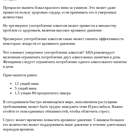
Прекрасно выпить бокал красного вина за ужином. Это может даже
принести пользу здоровью сердца, если принимать его в умеренных
количествах.
Но чрезмерное употребление алкоголя может привести к множеству
проблем со здоровьем, включая высокое кровяное давление.
Чрезмерное употребление алкоголя также может снизить эффективность
некоторых лекарств от кровяного давления.
Что означает умеренное употребление алкоголя? AHA рекомендует
мужчинам ограничить потребление двух алкогольных напитков в день.
Женщинам следует ограничить потребление одного алкогольного напитка
в день.
Один напиток равен:
12 унций пива
5 унций вина
1,5 унции 80-процентного ликера
В сегодняшнем быстро меняющемся мире, наполненном растущими
требованиями, может быть трудно замедлить темп И расслабься. Важно
отойти от повседневных обязанностей, чтобы облегчить стресс.
Стресс может временно повысить кровяное давление. Слишком большое
его количество может поддерживать ваше давление в течение длительных
периодов времени.