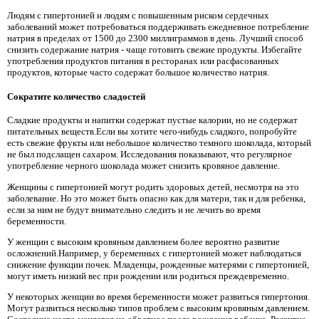
Людям с гипертонией и людям с повышенным риском сердечных
заболеваний может потребоваться поддерживать ежедневное потребление
натрия в пределах от 1500 до 2300 миллиграммов в день. Лучший способ
снизить содержание натрия - чаще готовить свежие продукты. Избегайте
употребления продуктов питания в ресторанах или расфасованных
продуктов, которые часто содержат большое количество натрия.
Сократите количество сладостей
Сладкие продукты и напитки содержат пустые калории, но не содержат
питательных веществ.Если вы хотите чего-нибудь сладкого, попробуйте
есть свежие фрукты или небольшое количество темного шоколада, который
не был подслащен сахаром. Исследования показывают, что регулярное
употребление черного шоколада может снизить кровяное давление.
Женщины с гипертонией могут родить здоровых детей, несмотря на это
заболевание. Но это может быть опасно как для матери, так и для ребенка,
если за ним не будут внимательно следить и не лечить во время
беременности.
У женщин с высоким кровяным давлением более вероятно развитие
осложнений.Например, у беременных с гипертонией может наблюдаться
снижение функции почек. Младенцы, рожденные матерями с гипертонией,
могут иметь низкий вес при рождении или родиться преждевременно.
У некоторых женщин во время беременности может развиться гипертония.
Могут развиться несколько типов проблем с высоким кровяным давлением.