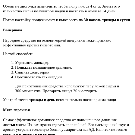
Обмытые листочки измельчить, чтобы получилось 4 ст. л. Залить это
количество сырья полулитром водки и настоять в комнате 14 дней.
Потом настойку процеживают и пьют всего
по 30 капель трижды в сутки
.
Валериана
Народное средство на основе корней валерианы тоже признано
эффективным против гипертонии.
Настой способен:
Укреплять миокард.
Понижать повышенное давление.
Снизить холестерин.
Противостоять тахикардии.
Для приготовления средства используют пару ложек сырья и
300 мл кипятка. Проварить минут 20 и остудить.
Употребляется
трижды в день
исключительно после приема пищи.
Мята перечная
Самое эффективное домашнее средство от повышенного давления –
листья мяты
. Из них нужно сделать крепкий чай. Его насыщенный вкус и
аромат устранят головную боль и усмирят скачки АД. Напиток не только
пьют, а и
втирают в кожу шеи
.