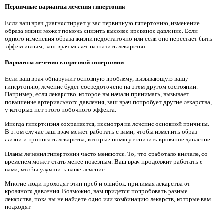
Первичные варианты лечения гипертонии
Если ваш врач диагностирует у вас первичную гипертонию, изменение
образа жизни может помочь снизить высокое кровяное давление. Если
одного изменения образа жизни недостаточно или если оно перестает быть
эффективным, ваш врач может назначить лекарство.
Варианты лечения вторичной гипертонии
Если ваш врач обнаружит основную проблему, вызывающую вашу
гипертонию, лечение будет сосредоточено на этом другом состоянии.
Например, если лекарство, которое вы начали принимать, вызывает
повышение артериального давления, ваш врач попробует другие лекарства,
у которых нет этого побочного эффекта.
Иногда гипертензия сохраняется, несмотря на лечение основной причины.
В этом случае ваш врач может работать с вами, чтобы изменить образ
жизни и прописать лекарства, которые помогут снизить кровяное давление.
Планы лечения гипертонии часто меняются. То, что сработало вначале, со
временем может стать менее полезным. Ваш врач продолжит работать с
вами, чтобы улучшить ваше лечение.
Многие люди проходят этап проб и ошибок, принимая лекарства от
кровяного давления. Возможно, вам придется попробовать разные
лекарства, пока вы не найдете одно или комбинацию лекарств, которые вам
подходят.