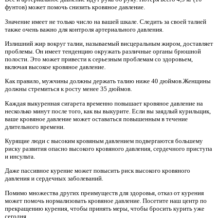
фунтов) может помочь снизить кровяное давление.
Значение имеет не только число на вашей шкале. Следить за своей талией
также очень важно для контроля артериального давления.
Излишний жир вокруг талии, называемый висцеральным жиром, доставляет
проблемы. Он имеет тенденцию окружать различные органы брюшной
полости. Это может привести к серьезным проблемам со здоровьем,
включая высокое кровяное давление.
Как правило, мужчины должны держать талию ниже 40 дюймов.Женщины
должны стремиться к росту менее 35 дюймов.
Каждая выкуренная сигарета временно повышает кровяное давление на
несколько минут после того, как вы выкурите. Если вы заядлый курильщик,
ваше кровяное давление может оставаться повышенным в течение
длительного времени.
Курящие люди с высоким кровяным давлением подвергаются большему
риску развития опасно высокого кровяного давления, сердечного приступа
и инсульта.
Даже пассивное курение может повысить риск высокого кровяного
давления и сердечных заболеваний.
Помимо множества других преимуществ для здоровья, отказ от курения
может помочь нормализовать кровяное давление. Посетите наш центр по
прекращению курения, чтобы принять меры, чтобы бросить курить уже
сегодня.