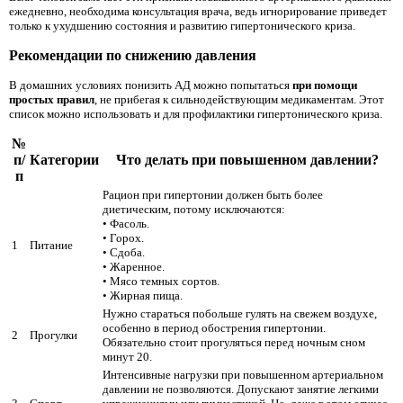
ежедневно, необходима консультация врача, ведь игнорирование приведет
только к ухудшению состояния и развитию гипертонического криза.
Рекомендации по снижению давления
В домашних условиях понизить АД можно попытаться
при помощи
простых правил
, не прибегая к сильнодействующим медикаментам. Этот
список можно использовать и для профилактики гипертонического криза.
№
п/
Категории
Что делать при повышенном давлении?
п
Рацион при гипертонии должен быть более
диетическим, потому исключаются:
• Фасоль.
• Горох.
1
Питание
• Сдоба.
• Жаренное.
• Мясо темных сортов.
• Жирная пища.
Нужно стараться побольше гулять на свежем воздухе,
особенно в период обострения гипертонии.
2
Прогулки
Обязательно стоит прогуляться перед ночным сном
минут 20.
Интенсивные нагрузки при повышенном артериальном
давлении не позволяются. Допускают занятие легкими