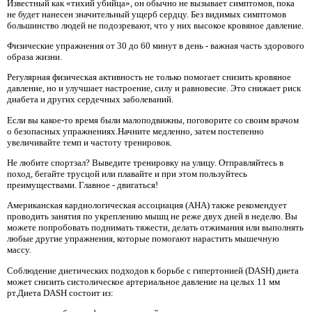
Известный как «тихий убийца», он обычно не вызывает симптомов, пока
не будет нанесен значительный ущерб сердцу. Без видимых симптомов
большинство людей не подозревают, что у них высокое кровяное давление.
Физические упражнения от 30 до 60 минут в день - важная часть здорового
образа жизни.
Регулярная физическая активность не только помогает снизить кровяное
давление, но и улучшает настроение, силу и равновесие. Это снижает риск
диабета и других сердечных заболеваний.
Если вы какое-то время были малоподвижны, поговорите со своим врачом
о безопасных упражнениях.Начните медленно, затем постепенно
увеличивайте темп и частоту тренировок.
Не любите спортзал? Выведите тренировку на улицу. Отправляйтесь в
поход, бегайте трусцой или плавайте и при этом пользуйтесь
преимуществами. Главное - двигаться!
Американская кардиологическая ассоциация (AHA) также рекомендует
проводить занятия по укреплению мышц не реже двух дней в неделю. Вы
можете попробовать поднимать тяжести, делать отжимания или выполнять
любые другие упражнения, которые помогают нарастить мышечную
массу.
Соблюдение диетических подходов к борьбе с гипертонией (DASH) диета
может снизить систолическое артериальное давление на целых 11 мм
рт.Диета DASH состоит из: