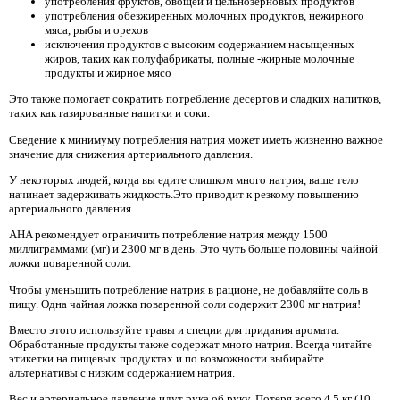
употребления фруктов, овощей и цельнозерновых продуктов
употребления обезжиренных молочных продуктов, нежирного
мяса, рыбы и орехов
исключения продуктов с высоким содержанием насыщенных
жиров, таких как полуфабрикаты, полные -жирные молочные
продукты и жирное мясо
Это также помогает сократить потребление десертов и сладких напитков,
таких как газированные напитки и соки.
Сведение к минимуму потребления натрия может иметь жизненно важное
значение для снижения артериального давления.
У некоторых людей, когда вы едите слишком много натрия, ваше тело
начинает задерживать жидкость.Это приводит к резкому повышению
артериального давления.
AHA рекомендует ограничить потребление натрия между 1500
миллиграммами (мг) и 2300 мг в день. Это чуть больше половины чайной
ложки поваренной соли.
Чтобы уменьшить потребление натрия в рационе, не добавляйте соль в
пищу. Одна чайная ложка поваренной соли содержит 2300 мг натрия!
Вместо этого используйте травы и специи для придания аромата.
Обработанные продукты также содержат много натрия. Всегда читайте
этикетки на пищевых продуктах и ​​по возможности выбирайте
альтернативы с низким содержанием натрия.
Вес и артериальное давление идут рука об руку. Потеря всего 4,5 кг (10