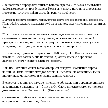
Это помогает определить триггер вашего стресса. Это может быть ваша
работа, отношения или финансы. Когда вы узнаете источник стресса, вы
можете попытаться найти способы решить проблему.
Вы также можете принять меры, чтобы снять стресс здоровым способом.
Попробуйте сделать несколько глубоких вдохов, медитировать или заняться
йогой.
При отсутствии лечения высокое кровяное давление может привести к
серьезным осложнениям для здоровья, включая инсульт, сердечный
приступ и повреждение почек.Регулярные визиты к врачу помогут вам
контролировать артериальное давление и контролировать его.
Показание артериального давления 130/80 мм рт. Ст. Или выше считается
высоким. Если вам недавно поставили диагноз «высокое кровяное
давление», врач подскажет, как его снизить.
Ваш план лечения может включать прием лекарств, изменение образа
жизни или комбинацию методов лечения. Выполнение описанных выше
шагов также может помочь снизить ваши показатели.
Эксперты говорят, что каждое изменение образа жизни в среднем снижает
артериальное давление на 4–5 мм рт. Ст. Систолическое (верхнее число) и
диастолическое на 2–3 мм рт. Ст. (Нижнее число).
Снижение потребления соли и изменение диеты могут снизить
артериальное давление еще больше.