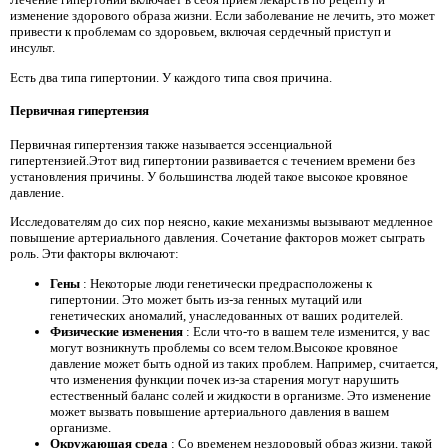
изменение здорового образа жизни. Если заболевание не лечить, это может
привести к проблемам со здоровьем, включая сердечный приступ и
инсульт.
Есть два типа гипертонии. У каждого типа своя причина.
Первичная гипертензия
Первичная гипертензия также называется эссенциальной
гипертензией.Этот вид гипертонии развивается с течением времени без
установления причины. У большинства людей такое высокое кровяное
давление.
Исследователям до сих пор неясно, какие механизмы вызывают медленное
повышение артериального давления. Сочетание факторов может сыграть
роль. Эти факторы включают:
Гены
: Некоторые люди генетически предрасположены к
гипертонии. Это может быть из-за генных мутаций или
генетических аномалий, унаследованных от ваших родителей.
Физические изменения
: Если что-то в вашем теле изменится, у вас
могут возникнуть проблемы со всем телом.Высокое кровяное
давление может быть одной из таких проблем. Например, считается,
что изменения функции почек из-за старения могут нарушить
естественный баланс солей и жидкости в организме. Это изменение
может вызвать повышение артериального давления в вашем
организме.
Окружающая среда
: Со временем нездоровый образ жизни, такой