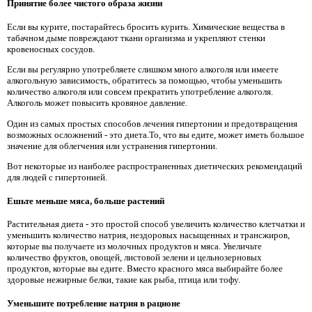
Принятие более чистого образа жизни
Если вы курите, постарайтесь бросить курить. Химические вещества в
табачном дыме повреждают ткани организма и укрепляют стенки
кровеносных сосудов.
Если вы регулярно употребляете слишком много алкоголя или имеете
алкогольную зависимость, обратитесь за помощью, чтобы уменьшить
количество алкоголя или совсем прекратить употребление алкоголя.
Алкоголь может повысить кровяное давление.
Один из самых простых способов лечения гипертонии и предотвращения
возможных осложнений - это диета.То, что вы едите, может иметь большое
значение для облегчения или устранения гипертонии.
Вот некоторые из наиболее распространенных диетических рекомендаций
для людей с гипертонией.
Ешьте меньше мяса, больше растений
Растительная диета - это простой способ увеличить количество клетчатки и
уменьшить количество натрия, нездоровых насыщенных и трансжиров,
которые вы получаете из молочных продуктов и мяса. Увеличьте
количество фруктов, овощей, листовой зелени и цельнозерновых
продуктов, которые вы едите. Вместо красного мяса выбирайте более
здоровые нежирные белки, такие как рыба, птица или тофу.
Уменьшите потребление натрия в рационе