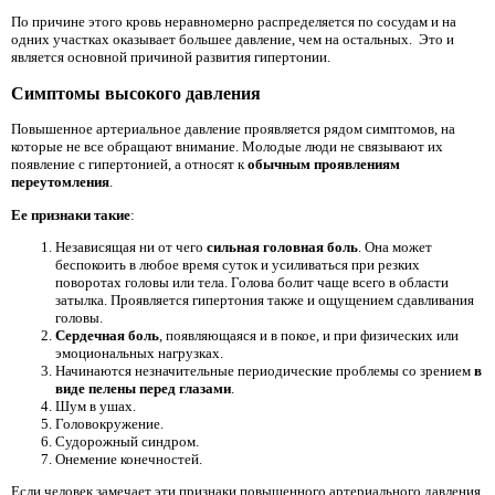
По причине этого кровь неравномерно распределяется по сосудам и на
одних участках оказывает большее давление, чем на остальных. Это и
является основной причиной развития гипертонии.
Симптомы высокого давления
Повышенное артериальное давление проявляется рядом симптомов, на
которые не все обращают внимание. Молодые люди не связывают их
появление с гипертонией, а относят к
обычным проявлениям
переутомления
.
Ее признаки такие
:
Независящая ни от чего
сильная головная боль
. Она может
беспокоить в любое время суток и усиливаться при резких
поворотах головы или тела. Голова болит чаще всего в области
затылка. Проявляется гипертония также и ощущением сдавливания
головы.
Сердечная боль
, появляющаяся и в покое, и при физических или
эмоциональных нагрузках.
Начинаются незначительные периодические проблемы со зрением
в
виде пелены перед глазами
.
Шум в ушах.
Головокружение.
Судорожный синдром.
Онемение конечностей.
Если человек замечает эти признаки повышенного артериального давления