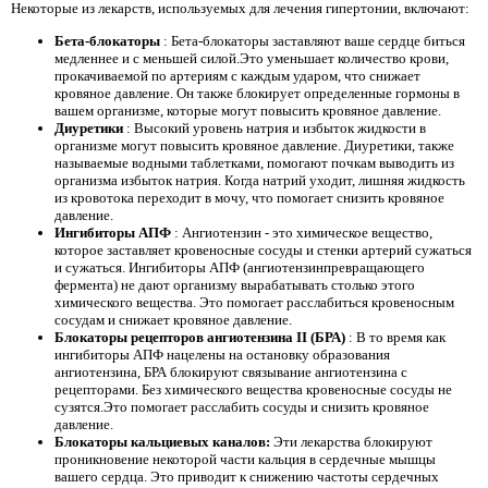
Некоторые из лекарств, используемых для лечения гипертонии, включают:
Бета-блокаторы
: Бета-блокаторы заставляют ваше сердце биться
медленнее и с меньшей силой.Это уменьшает количество крови,
прокачиваемой по артериям с каждым ударом, что снижает
кровяное давление. Он также блокирует определенные гормоны в
вашем организме, которые могут повысить кровяное давление.
Диуретики
: Высокий уровень натрия и избыток жидкости в
организме могут повысить кровяное давление. Диуретики, также
называемые водными таблетками, помогают почкам выводить из
организма избыток натрия. Когда натрий уходит, лишняя жидкость
из кровотока переходит в мочу, что помогает снизить кровяное
давление.
Ингибиторы АПФ
: Ангиотензин - это химическое вещество,
которое заставляет кровеносные сосуды и стенки артерий сужаться
и сужаться. Ингибиторы АПФ (ангиотензинпревращающего
фермента) не дают организму вырабатывать столько этого
химического вещества. Это помогает расслабиться кровеносным
сосудам и снижает кровяное давление.
Блокаторы рецепторов ангиотензина II (БРА)
: В то время как
ингибиторы АПФ нацелены на остановку образования
ангиотензина, БРА блокируют связывание ангиотензина с
рецепторами. Без химического вещества кровеносные сосуды не
сузятся.Это помогает расслабить сосуды и снизить кровяное
давление.
Блокаторы кальциевых каналов:
Эти лекарства блокируют
проникновение некоторой части кальция в сердечные мышцы
вашего сердца. Это приводит к снижению частоты сердечных