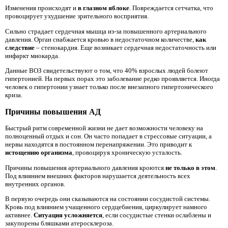
Изменения происходят и
в глазном яблоке
. Повреждается сетчатка, что
провоцирует ухудшение зрительного восприятия.
Сильно страдает сердечная мышца из-за повышенного артериального
давления. Орган снабжается кровью в недостаточном количестве,
как
следствие
– стенокардия. Еще возникает сердечная недостаточность или
инфаркт миокарда.
Данные ВОЗ свидетельствуют о том, что 40% взрослых людей болеют
гипертонией. На первых порах это заболевание редко проявляется. Иногда
человек о гипертонии узнает только после внезапного гипертонического
криза.
Причины повышения АД
Быстрый ритм современной жизни не дает возможности человеку на
полноценный отдых и сон. Он часто попадает в стрессовые ситуации, а
нервы находятся в постоянном перенапряжении. Это приводит к
истощению организма
, провоцируя хроническую усталость.
Причины повышения артериального давления кроются
не только в этом
.
Под влиянием внешних факторов нарушается деятельность всех
внутренних органов.
В первую очередь они сказываются на состоянии сосудистой системы.
Кровь под влиянием учащенного сердцебиения, циркулирует намного
активнее.
Ситуация усложняется
, если сосудистые стенки ослаблены и
закупорены бляшками атеросклероза.