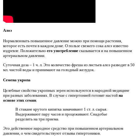
Алоэ
Нормализовать повышенное давление можно при помощи растения,
которое есть почти в каждом доме. О пользе свежего сока алоэ известно
издревле. Положительно
его употребление
сказывается и на повышенном
артериальном давлении.
Суточная доза – 1 ч. л. Это количество фреша из листьев алоэ разводят в 50
мл. чистой воды и принимают на голодный желудок.
Семена укропа
Целебные свойства укропных зерен используются в народной медицине
при разных заболеваниях. В случае с гипертонией готовят настой
на
основе этих семян
.
В стакане крутого кипятка замачивают 1 ст. л. сырья.
Выдерживают пару часов и процеживают. Снадобье
разделить на три приема.
Это действенное народное средство при повышенном артериальном
давлении, о чем свидетельствуют отзывы гипертоников.