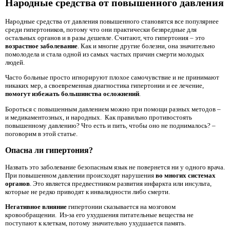
Народные средства от повышенного давления
Народные средства от давления повышенного становятся все популярнее
среди гипертоников, потому что они практически безвредные для
остальных органов и в разы дешевле. Считают, что гипертония – это
возрастное заболевание
. Как и многие другие болезни, она значительно
помолодела и стала одной из самых частых причин смерти молодых
людей.
Часто больные просто игнорируют плохое самочувствие и не принимают
никаких мер, а своевременная диагностика гипертонии и ее лечение,
помогут избежать большинства осложнений
.
Бороться с повышенным давлением можно при помощи разных методов –
и медикаментозных, и народных. Как правильно противостоять
повышенному давлению? Что есть и пить, чтобы оно не поднималось? –
поговорим в этой статье.
Опасна ли гипертония?
Назвать это заболевание безопасным язык не повернется ни у одного врача.
При повышенном давлении происходят нарушения
во многих системах
органов
. Это является предвестником развития инфаркта или инсульта,
которые не редко приводят к инвалидности либо смерти.
Негативное влияние
гипертонии сказывается на мозговом
кровообращении. Из-за его ухудшения питательные вещества не
поступают к клеткам, потому значительно ухудшается память.