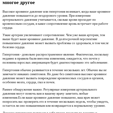
многое другое
Высокое кровяное давление или гипертония возникает, когда ваше кровяное
давление повышается до нездорового уровня. При измерении
артериального давления учитывается, сколько крови проходит по
кровеносным сосудам, и какое сопротивление кровь встречает при работе
сердца.
Узкие артерии увеличивают сопротивление. Чем уже ваши артерии, тем
выше будет ваше кровяное давление. В долгосрочной перспективе
повышенное давление может вызвать проблемы со здоровьем, в том числе
болезни сердца.
Гипертония - довольно распространенное явление. Фактически, поскольку
недавно в правила были внесены изменения, ожидается, что почти у
половины взрослых американцев будет диагностировано это заболевание.
Гипертония обычно развивается в течение нескольких лет. Обычно вы не
замечаете никаких симптомов. Но даже без симптомов высокое кровяное
давление может вызвать повреждение кровеносных сосудов и органов,
особенно мозга, сердца, глаз и почек.
Раннее обнаружение важно. Регулярные измерения артериального
давления могут помочь вам и вашему врачу заметить любые
изменения.Если ваше кровяное давление повышено, ваш врач может
попросить вас проверить его в течение нескольких недель, чтобы увидеть,
остается ли оно повышенным или возвращается к нормальному уровню.
Лечение гипертонии включает в себя прием лекарств по рецепту и