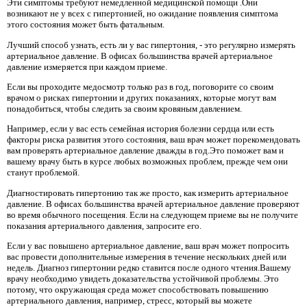
Эти симптомы требуют немедленной медицинской помощи .Они
возникают не у всех с гипертонией, но ожидание появления симптома
этого состояния может быть фатальным.
Лучший способ узнать, есть ли у вас гипертония, - это регулярно измерять
артериальное давление. В офисах большинства врачей артериальное
давление измеряется при каждом приеме.
Если вы проходите медосмотр только раз в год, поговорите со своим
врачом о рисках гипертонии и других показаниях, которые могут вам
понадобиться, чтобы следить за своим кровяным давлением.
Например, если у вас есть семейная история болезни сердца или есть
факторы риска развития этого состояния, ваш врач может порекомендовать
вам проверять артериальное давление дважды в год.Это поможет вам и
вашему врачу быть в курсе любых возможных проблем, прежде чем они
станут проблемой.
Диагностировать гипертонию так же просто, как измерить артериальное
давление. В офисах большинства врачей артериальное давление проверяют
во время обычного посещения. Если на следующем приеме вы не получите
показания артериального давления, запросите его.
Если у вас повышено артериальное давление, ваш врач может попросить
вас провести дополнительные измерения в течение нескольких дней или
недель. Диагноз гипертонии редко ставится после одного чтения.Вашему
врачу необходимо увидеть доказательства устойчивой проблемы. Это
потому, что окружающая среда может способствовать повышению
артериального давления, например, стресс, который вы можете