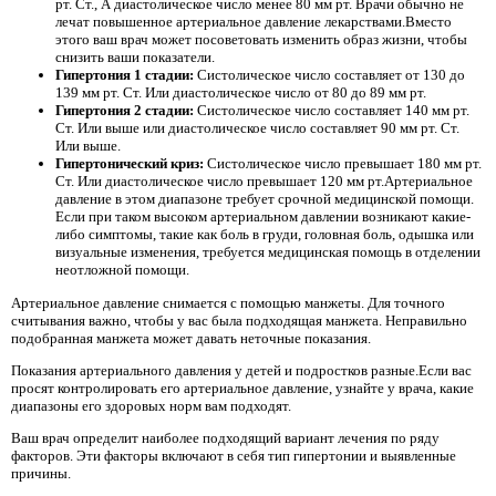
рт. Ст., А диастолическое число менее 80 мм рт. Врачи обычно не
лечат повышенное артериальное давление лекарствами.Вместо
этого ваш врач может посоветовать изменить образ жизни, чтобы
снизить ваши показатели.
Гипертония 1 стадии:
Систолическое число составляет от 130 до
139 мм рт. Ст. Или диастолическое число от 80 до 89 мм рт.
Гипертония 2 стадии:
Систолическое число составляет 140 мм рт.
Ст. Или выше или диастолическое число составляет 90 мм рт. Ст.
Или выше.
Гипертонический криз:
Систолическое число превышает 180 мм рт.
Ст. Или диастолическое число превышает 120 мм рт.Артериальное
давление в этом диапазоне требует срочной медицинской помощи.
Если при таком высоком артериальном давлении возникают какие-
либо симптомы, такие как боль в груди, головная боль, одышка или
визуальные изменения, требуется медицинская помощь в отделении
неотложной помощи.
Артериальное давление снимается с помощью манжеты. Для точного
считывания важно, чтобы у вас была подходящая манжета. Неправильно
подобранная манжета может давать неточные показания.
Показания артериального давления у детей и подростков разные.Если вас
просят контролировать его артериальное давление, узнайте у врача, какие
диапазоны его здоровых норм вам подходят.
Ваш врач определит наиболее подходящий вариант лечения по ряду
факторов. Эти факторы включают в себя тип гипертонии и выявленные
причины.