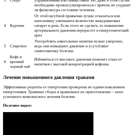
3
Спорт
упражнениями или гимнастикой. Но, даже в этом случае
необходимо проконсультироваться с врачом, не ухудшит
ли физкультура состояние человека.
От этой пагубной привычки лучше отказаться или
наполовину уменьшить количество выкуриваемых
4
Курение
сигарет в день. Если этого не сделать, то повышение
артериального давления перерастет в гипертонический
криз.
Употреблять алкогольные напитки нужно умеренно,
5
Спиртное
ведь они повышают давление и усугубляют
симптоматику болезни.
Кофе и
Избавиться от высокого давления поможет отказ от
6
крепкий
напитков с высокой концентрацией кофеина.
черный чай
Лечение повышенного давления травами
Эффективные рецепты от гипертонии проверены не одним поколением
гипертоников. Травяные сборы и правильное их приготовление – залог
успешного комплексного лечения болезни.
Полезное видео: