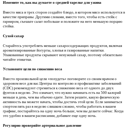
Измените то, как вы думаете о средней тарелке для ужина
Вместо мяса и трех сторон создайте блюдо, в котором мясо используется в
качестве приправы. Другими словами, вместо того, чтобы есть стейк с
гарниром, съешьте салат побольше и положите на него меньшую порцию
стейка.
Сухой сахар
Старайтесь употреблять меньше сахаросодержащих продуктов, включая
ароматизированные йогурты, хлопья и газированные напитки.
Упакованные продукты скрывают ненужный сахар, поэтому обязательно
читайте этикетки.
Установите цели по снижению веса
Вместо произвольной цели «похудеть» поговорите со своим врачом о
здоровом весе для вас.Центры по контролю и профилактике заболеваний
(CDC) рекомендуют стремиться к снижению веса от одного до двух
фунтов в неделю. Это означает, что нужно начинать есть на 500 калорий
меньше в день, чем вы обычно едите. Затем решите, какую физическую
активность вы можете начать, чтобы достичь этой цели. Если заниматься
спортом пять раз в неделю слишком сложно, чтобы работать в вашем
графике, постарайтесь на одну ночь больше, чем вы делаете сейчас. Когда
это удобно в вашем расписании, добавьте еще одну ночь.
Регулярно проверяйте артериальное давление