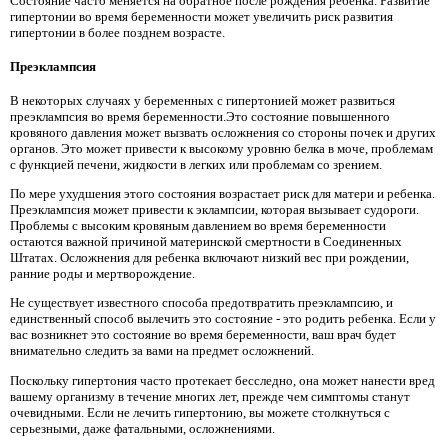
Состояние часто меняется на обратное после рождения ребенка. Развитие
гипертонии во время беременности может увеличить риск развития
гипертонии в более позднем возрасте.
Преэклампсия
В некоторых случаях у беременных с гипертонией может развиться
преэклампсия во время беременности.Это состояние повышенного
кровяного давления может вызвать осложнения со стороны почек и других
органов. Это может привести к высокому уровню белка в моче, проблемам
с функцией печени, жидкости в легких или проблемам со зрением.
По мере ухудшения этого состояния возрастает риск для матери и ребенка.
Преэклампсия может привести к эклампсии, которая вызывает судороги.
Проблемы с высоким кровяным давлением во время беременности
остаются важной причиной материнской смертности в Соединенных
Штатах. Осложнения для ребенка включают низкий вес при рождении,
ранние роды и мертворождение.
Не существует известного способа предотвратить преэклампсию, и
единственный способ вылечить это состояние - это родить ребенка. Если у
вас возникнет это состояние во время беременности, ваш врач будет
внимательно следить за вами на предмет осложнений.
Поскольку гипертония часто протекает бесследно, она может нанести вред
вашему организму в течение многих лет, прежде чем симптомы станут
очевидными. Если не лечить гипертонию, вы можете столкнуться с
серьезными, даже фатальными, осложнениями.