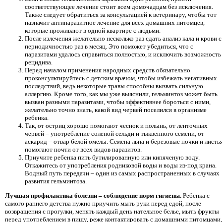
соответствующее лечение стоит всем домочадцам без исключения.
Также следует обратиться за консультацией к ветеринару, чтобы тот
назначит антипаразитное лечение для всех домашних питомцев,
которые проживают в одной квартире с людьми.
После излечения желательно несколько раз сдать анализ кала и крови с
периодичностью раз в месяц. Это поможет убедиться, что с
паразитами удалось справиться полностью, и исключить возможность
рецидива.
Перед началом применения народных средств обязательно
проконсультируйтесь с детским врачом, чтобы избежать негативных
последствий, ведь некоторые травы способны вызвать сильную
аллергию. Кроме того, как мы уже выяснили, гельминтоз может быть
вызван разными паразитами, чтобы эффективнее бороться с ними,
желательно точно знать, какой вид червей поселился в организме
ребенка.
Так, от остриц хорошо помогают чеснок и полынь, от ленточных
червей – употребление соленой сельди и тыквенного семени, от
аскарид – отвар белой омелы. Семена льна и березовые почки и листь
помогают почти от всех видов паразитов.
Приучите ребенка пить бутилированную или кипяченую воду.
Откажитесь от употребления родниковой воды и воды из-под крана.
Водный путь передачи – один из самых распространенных в случаях
развития гельминтоза.
Лучшая профилактика болезни – соблюдение норм гигиены.
Ребенка с
самого раннего детства нужно приучить мыть руки перед едой, после
возвращения с прогулки, менять каждый день нательное белье, мыть фрукты
перед употреблением в пищу, реже контактировать с домашними питомцами,