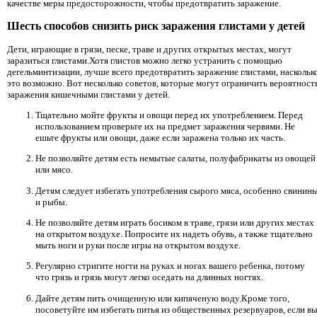
качестве меры предосторожности, чтобы предотвратить заражение.
Шесть способов снизить риск заражения глистами у детей
Дети, играющие в грязи, песке, траве и других открытых местах, могут
заразиться глистами.Хотя глистов можно легко устранить с помощью
дегельминтизации, лучше всего предотвратить заражение глистами, наскольк
это возможно. Вот несколько советов, которые могут ограничить вероятност
заражения кишечными глистами у детей.
Тщательно мойте фрукты и овощи перед их употреблением. Перед
использованием проверьте их на предмет заражения червями. Не
ешьте фрукты или овощи, даже если заражена только их часть.
Не позволяйте детям есть немытые салаты, полуфабрикаты из овощей
или мясо.
Детям следует избегать употребления сырого мяса, особенно свинин
и рыбы.
Не позволяйте детям играть босиком в траве, грязи или других местах
на открытом воздухе. Попросите их надеть обувь, а также тщательно
мыть ноги и руки после игры на открытом воздухе.
Регулярно стригите ногти на руках и ногах вашего ребенка, потому
что грязь и грязь могут легко оседать на длинных ногтях.
Дайте детям пить очищенную или кипяченую воду.Кроме того,
посоветуйте им избегать питья из общественных резервуаров, если в