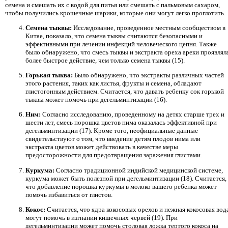
семена и смешать их с водой для питья или смешать с пальмовым сахаром,
чтобы получились крошечные шарики, которые они могут легко проглотить.
Семена тыквы:
Исследование, проведенное местным сообществом в
Китае, показало, что семена тыквы считаются безопасными и
эффективными при лечении инфекций человеческого цепня. Также
было обнаружено, что смесь тыквы и экстракта ореха ареки проявлял
более быстрое действие, чем только семена тыквы (15).
Горькая тыква:
Было обнаружено, что экстракты различных частей
этого растения, таких как листья, фрукты и семена, обладают
глистогонным действием. Считается, что давать ребенку сок горькой
тыквы может помочь при дегельминтизации (16).
Ним:
Согласно исследованию, проведенному на детях старше трех и
шести лет, смесь порошка цветов нима оказалась эффективной при
дегельминтизации (17). Кроме того, неофициальные данные
свидетельствуют о том, что введение детям плодов нима или
экстракта цветов может действовать в качестве меры
предосторожности для предотвращения заражения глистами.
Куркума:
Согласно традиционной индийской медицинской системе,
куркума может быть полезной при дегельминтизации (18). Считается,
что добавление порошка куркумы в молоко вашего ребенка может
помочь избавиться от глистов.
Кокос:
Считается, что ядра кокосовых орехов и нежная кокосовая вод
могут помочь в изгнании кишечных червей (19). При
дегельминтизации может помочь столовая ложка тертого кокоса на