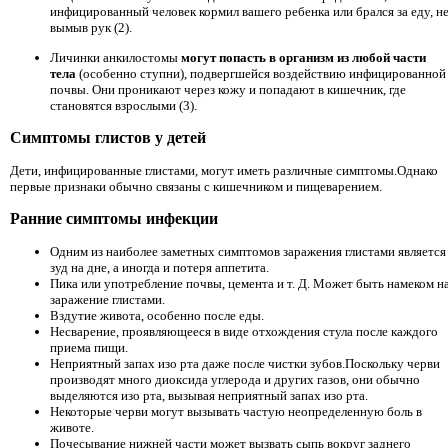
инфицированный человек кормил вашего ребенка или брался за еду, н
вымыв рук (2).
Личинки анкилостомы
могут попасть в организм из любой части
тела
(особенно ступни), подвергшейся воздействию инфицированной
почвы. Они проникают через кожу и попадают в кишечник, где
становятся взрослыми (3).
Симптомы глистов у детей
Дети, инфицированные глистами, могут иметь различные симптомы.Однако
первые признаки обычно связаны с кишечником и пищеварением.
Ранние симптомы инфекции
Одним из наиболее заметных симптомов заражения глистами является
зуд на дне, а иногда и потеря аппетита.
Пика или употребление почвы, цемента и т. Д. Может быть намеком н
заражение глистами.
Вздутие живота, особенно после еды.
Несварение, проявляющееся в виде отхождения стула после каждого
приема пищи.
Неприятный запах изо рта даже после чистки зубов.Поскольку черви
производят много диоксида углерода и других газов, они обычно
выделяются изо рта, вызывая неприятный запах изо рта.
Некоторые черви могут вызывать частую неопределенную боль в
животе.
Почесывание нижней части может вызвать сыпь вокруг заднего