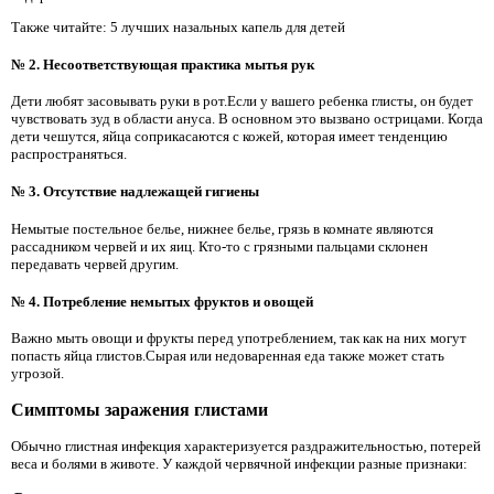
Также читайте: 5 лучших назальных капель для детей
№ 2. Несоответствующая практика мытья рук
Дети любят засовывать руки в рот.Если у вашего ребенка глисты, он будет
чувствовать зуд в области ануса. В основном это вызвано острицами. Когда
дети чешутся, яйца соприкасаются с кожей, которая имеет тенденцию
распространяться.
№ 3. Отсутствие надлежащей гигиены
Немытые постельное белье, нижнее белье, грязь в комнате являются
рассадником червей и их яиц. Кто-то с грязными пальцами склонен
передавать червей другим.
№ 4. Потребление немытых фруктов и овощей
Важно мыть овощи и фрукты перед употреблением, так как на них могут
попасть яйца глистов.Сырая или недоваренная еда также может стать
угрозой.
Симптомы заражения глистами
Обычно глистная инфекция характеризуется раздражительностью, потерей
веса и болями в животе. У каждой червячной инфекции разные признаки: