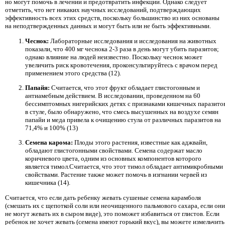
но могут помочь в лечении и предотвратить инфекции. Однако следует
отметить, что нет никаких научных исследований, подтверждающих
эффективность всех этих средств, поскольку большинство из них основаны
на неподтвержденных данных и могут быть или не быть эффективными.
Чеснок:
Лабораторные исследования и исследования на животных
показали, что 400 мг чеснока 2-3 раза в день могут убить паразитов;
однако влияние на людей неизвестно. Поскольку чеснок может
увеличить риск кровотечения, проконсультируйтесь с врачом перед
применением этого средства (12).
Папайя:
Считается, что этот фрукт обладает глистогонным и
антиамебным действием. В исследовании, проведенном на 60
бессимптомных нигерийских детях с признаками кишечных паразито
в стуле, было обнаружено, что смесь высушенных на воздухе семян
папайи и меда привела к очищению стула от различных паразитов на
71,4% и 100% (13)
Семена карома:
Плоды этого растения, известные как аджвайн,
обладают глистогонными свойствами. Семена содержат масло
коричневого цвета, одним из основных компонентов которого
является тимол.Считается, что этот тимол обладает антимикробными
свойствами. Растение также может помочь в изгнании червей из
кишечника (14).
Считается, что если дать ребенку жевать сушеные семена карамболя
(смешать их с щепоткой соли или неочищенного пальмового сахара, если они
не могут жевать их в сыром виде), это поможет избавиться от глистов. Если
ребенок не хочет жевать (семена имеют горький вкус), вы можете измельчить