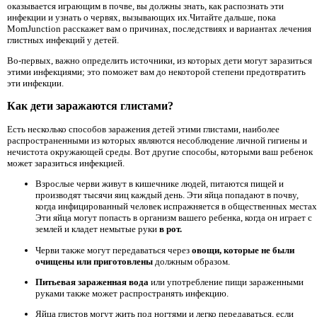
оказывается играющим в почве, вы должны знать, как распознать эти
инфекции и узнать о червях, вызывающих их.Читайте дальше, пока
MomJunction расскажет вам о причинах, последствиях и вариантах лечения
глистных инфекций у детей.
Во-первых, важно определить источники, из которых дети могут заразиться
этими инфекциями; это поможет вам до некоторой степени предотвратить
эти инфекции.
Как дети заражаются глистами?
Есть несколько способов заражения детей этими глистами, наиболее
распространенными из которых являются несоблюдение личной гигиены и
нечистота окружающей среды. Вот другие способы, которыми ваш ребенок
может заразиться инфекцией.
Взрослые черви живут в кишечнике людей, питаются пищей и
производят тысячи яиц каждый день. Эти яйца попадают в почву,
когда инфицированный человек испражняется в общественных местах
Эти яйца могут попасть в организм вашего ребенка, когда он играет с
землей и кладет немытые руки
в рот.
Черви также могут передаваться через
овощи, которые не были
очищены или приготовлены
должным образом.
Питьевая зараженная вода
или употребление пищи зараженными
руками также может распространять инфекцию.
Яйца глистов могут жить под ногтями и легко передаваться, если