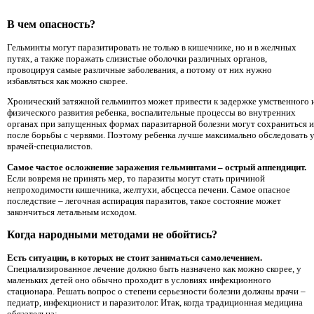
В чем опасность?
Гельминты могут паразитировать не только в кишечнике, но и в желчных
путях, а также поражать слизистые оболочки различных органов,
провоцируя самые различные заболевания, а потому от них нужно
избавляться как можно скорее.
Хронический затяжной гельминтоз может привести к задержке умственного 
физического развития ребенка, воспалительные процессы во внутренних
органах при запущенных формах паразитарной болезни могут сохраниться и
после борьбы с червями. Поэтому ребенка лучше максимально обследовать 
врачей-специалистов.
Самое частое осложнение заражения гельминтами – острый аппендицит.
Если вовремя не принять мер, то паразиты могут стать причиной
непроходимости кишечника, желтухи, абсцесса печени. Самое опасное
последствие – легочная аспирация паразитов, такое состояние может
закончиться летальным исходом.
Когда народными методами не обойтись?
Есть ситуации, в которых не стоит заниматься самолечением.
Специализированное лечение должно быть назначено как можно скорее, у
маленьких детей оно обычно проходит в условиях инфекционного
стационара. Решать вопрос о степени серьезности болезни должны врачи –
педиатр, инфекционист и паразитолог. Итак, когда традиционная медицина
обязательна: