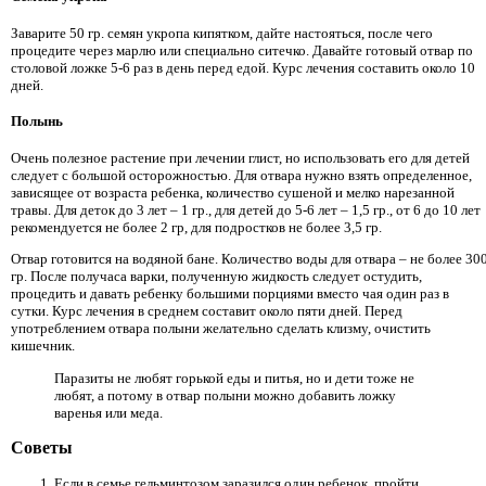
Заварите 50 гр. семян укропа кипятком, дайте настояться, после чего
процедите через марлю или специально ситечко. Давайте готовый отвар по
столовой ложке 5-6 раз в день перед едой. Курс лечения составить около 10
дней.
Полынь
Очень полезное растение при лечении глист, но использовать его для детей
следует с большой осторожностью. Для отвара нужно взять определенное,
зависящее от возраста ребенка, количество сушеной и мелко нарезанной
травы. Для деток до 3 лет – 1 гр., для детей до 5-6 лет – 1,5 гр., от 6 до 10 лет
рекомендуется не более 2 гр, для подростков не более 3,5 гр.
Отвар готовится на водяной бане. Количество воды для отвара – не более 30
гр. После получаса варки, полученную жидкость следует остудить,
процедить и давать ребенку большими порциями вместо чая один раз в
сутки. Курс лечения в среднем составит около пяти дней. Перед
употреблением отвара полыни желательно сделать клизму, очистить
кишечник.
Паразиты не любят горькой еды и питья, но и дети тоже не
любят, а потому в отвар полыни можно добавить ложку
варенья или меда.
Советы
Если в семье гельминтозом заразился один ребенок, пройти