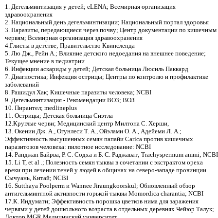
1. Дегельминтизация у детей; eLENA; Всемирная организация
здравоохранения
2. Национальный день дегельминтизации; Национальный портал здоровья
3. Паразиты, передающиеся через почву; Центр документации по кишечным
червям; Всемирная организация здравоохранения
4.Глисты в детстве; Правительство Квинсленда
5. Лю Дж., Рейн А.; Влияние детского недоедания на внешнее поведение;
Текущее мнение в педиатрии
6. Инфекции аскариды у детей; Детская больница Люсиль Паккард
7. Диагностика; Инфекция острицы; Центры по контролю и профилактике
заболеваний
8. Рашидул Хак; Кишечные паразиты человека; NCBI
9. Дегельминтизация - Рекомендации ВОЗ; ВОЗ
10. Пирантел; medlineplus
11. Острицы; Детская больница Сиэтла
12.Круглые черви; Медицинский центр Милтона С. Херши,
13. Окении Дж. А., Огунлеси Т. А., Ойэлами О. А., Адейеми Л. А.;
Эффективность высушенных семян папайи Carica против кишечных
паразитозов человека: пилотное исследование: NCBI
14. Ранджан Байрва, Р. С. Содха и Б. С. Раджават; Trachyspermum ammi; NCBI
15. Li T, et al .; Полезность семян тыквы в сочетании с экстрактом ореха
ареки при лечении теней у людей в общинах на северо-западе провинции
Сычуань, Китай; NCBI
16. Sutthaya Poolperm и Wannee Jiraungkoorskul; Обновленный обзор
антигельминтной активности горькой тыквы Momordica charantia; NCBI
17.К. Индумати; Эффективность порошка цветков нима для заражения
червями у детей дошкольного возраста в отдельных деревнях Чейюр Талук;
Доктор MGR Медицинский университет