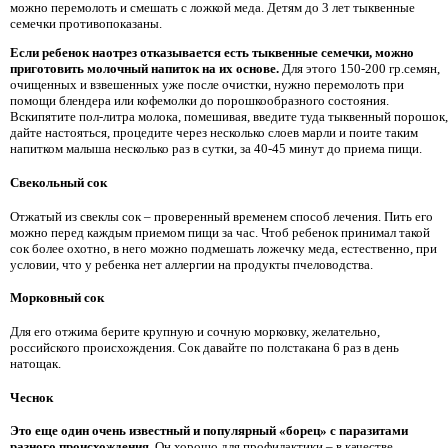
можно перемолоть и смешать с ложкой меда. Детям до 3 лет тыквенные
семечки противопоказаны.
Если ребенок наотрез отказывается есть тыквенные семечки, можно
приготовить молочный напиток на их основе.
Для этого 150-200 гр.семян,
очищенных и взвешенных уже после очистки, нужно перемолоть при
помощи блендера или кофемолки до порошкообразного состояния.
Вскипятите пол-литра молока, помешивая, введите туда тыквенный порошок,
дайте настояться, процедите через несколько слоев марли и поите таким
напитком малыша несколько раз в сутки, за 40-45 минут до приема пищи.
Свекольный сок
Отжатый из свеклы сок – проверенный временем способ лечения. Пить его
можно перед каждым приемом пищи за час. Чтоб ребенок принимал такой
сок более охотно, в него можно подмешать ложечку меда, естественно, при
условии, что у ребенка нет аллергии на продукты пчеловодства.
Морковный сок
Для его отжима берите крупную и сочную морковку, желательно,
российского происхождения. Сок давайте по полстакана 6 раз в день
натощак.
Чеснок
Это еще один очень известный и популярный «борец» с паразитами
разного происхождения.
Он хорошо для профилактики – в качестве