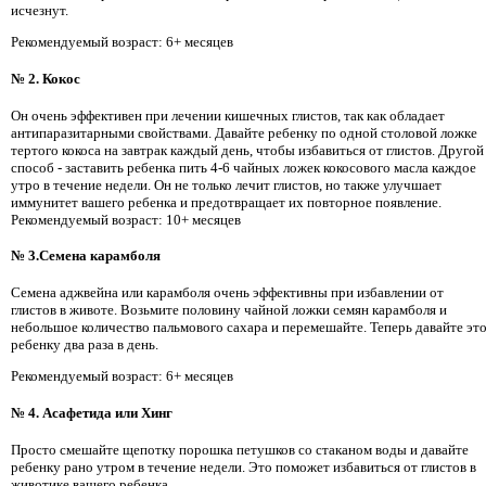
исчезнут.
Рекомендуемый возраст: 6+ месяцев
№ 2. Кокос
Он очень эффективен при лечении кишечных глистов, так как обладает
антипаразитарными свойствами. Давайте ребенку по одной столовой ложке
тертого кокоса на завтрак каждый день, чтобы избавиться от глистов. Другой
способ - заставить ребенка пить 4-6 чайных ложек кокосового масла каждое
утро в течение недели. Он не только лечит глистов, но также улучшает
иммунитет вашего ребенка и предотвращает их повторное появление.
Рекомендуемый возраст: 10+ месяцев
№ 3.Семена карамболя
Семена аджвейна или карамболя очень эффективны при избавлении от
глистов в животе. Возьмите половину чайной ложки семян карамболя и
небольшое количество пальмового сахара и перемешайте. Теперь давайте эт
ребенку два раза в день.
Рекомендуемый возраст: 6+ месяцев
№ 4. Асафетида или Хинг
Просто смешайте щепотку порошка петушков со стаканом воды и давайте
ребенку рано утром в течение недели. Это поможет избавиться от глистов в
животике вашего ребенка.