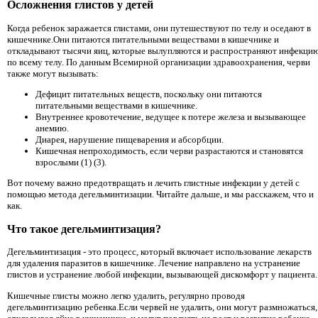
Осложнения глистов у детей
Когда ребенок заражается глистами, они путешествуют по телу и оседают в
кишечнике.Они питаются питательными веществами в кишечнике и
откладывают тысячи яиц, которые вылупляются и распространяют инфекци
по всему телу. По данным Всемирной организации здравоохранения, черви
также могут вызывать:
Дефицит питательных веществ, поскольку они питаются
питательными веществами в кишечнике.
Внутреннее кровотечение, ведущее к потере железа и вызывающее
анемию.
Диарея, нарушение пищеварения и абсорбции.
Кишечная непроходимость, если черви разрастаются и становятся
взрослыми (1) (3).
Вот почему важно предотвращать и лечить глистные инфекции у детей с
помощью метода дегельминтизации. Читайте дальше, и мы расскажем, что и
как.
Что такое дегельминтизация?
Дегельминтизация - это процесс, который включает использование лекарств
для удаления паразитов в кишечнике. Лечение направлено на устранение
глистов и устранение любой инфекции, вызывающей дискомфорт у пациента.
Кишечные глисты можно легко удалить, регулярно проводя
дегельминтизацию ребенка.Если червей не удалить, они могут размножаться,