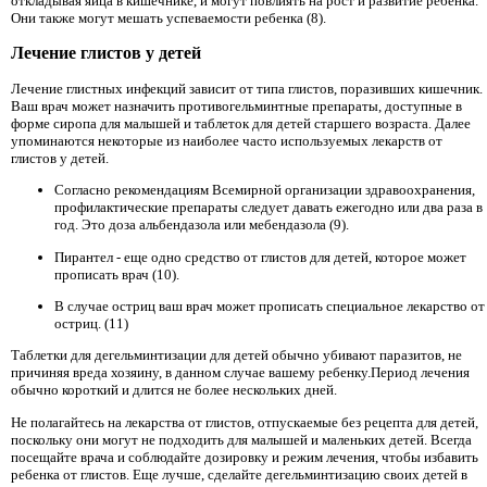
откладывая яйца в кишечнике, и могут повлиять на рост и развитие ребенка.
Они также могут мешать успеваемости ребенка (8).
Лечение глистов у детей
Лечение глистных инфекций зависит от типа глистов, поразивших кишечник.
Ваш врач может назначить противогельминтные препараты, доступные в
форме сиропа для малышей и таблеток для детей старшего возраста. Далее
упоминаются некоторые из наиболее часто используемых лекарств от
глистов у детей.
Согласно рекомендациям Всемирной организации здравоохранения,
профилактические препараты следует давать ежегодно или два раза в
год. Это доза альбендазола или мебендазола (9).
Пирантел - еще одно средство от глистов для детей, которое может
прописать врач (10).
В случае остриц ваш врач может прописать специальное лекарство от
остриц. (11)
Таблетки для дегельминтизации для детей обычно убивают паразитов, не
причиняя вреда хозяину, в данном случае вашему ребенку.Период лечения
обычно короткий и длится не более нескольких дней.
Не полагайтесь на лекарства от глистов, отпускаемые без рецепта для детей,
поскольку они могут не подходить для малышей и маленьких детей. Всегда
посещайте врача и соблюдайте дозировку и режим лечения, чтобы избавить
ребенка от глистов. Еще лучше, сделайте дегельминтизацию своих детей в