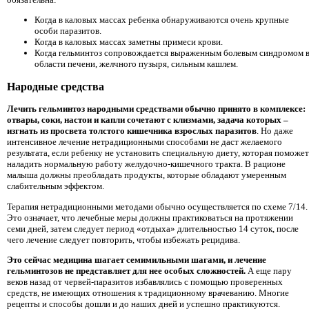
Когда в каловых массах ребенка обнаруживаются очень крупные
особи паразитов.
Когда в каловых массах заметны примеси крови.
Когда гельминтоз сопровождается выраженным болевым синдромом 
области печени, желчного пузыря, сильным кашлем.
Народные средства
Лечить гельминтоз народными средствами обычно принято в комплексе:
отвары, соки, настои и капли сочетают с клизмами, задача которых –
изгнать из просвета толстого кишечника взрослых паразитов
. Но даже
интенсивное лечение нетрадиционными способами не даст желаемого
результата, если ребенку не установить специальную диету, которая поможет
наладить нормальную работу желудочно-кишечного тракта. В рационе
малыша должны преобладать продукты, которые обладают умеренным
слабительным эффектом.
Терапия нетрадиционными методами обычно осуществляется по схеме 7/14.
Это означает, что лечебные меры должны практиковаться на протяжении
семи дней, затем следует период «отдыха» длительностью 14 суток, после
чего лечение следует повторить, чтобы избежать рецидива.
Это сейчас медицина шагает семимильными шагами, и лечение
гельминтозов не представляет для нее особых сложностей.
А еще пару
веков назад от червей-паразитов избавлялись с помощью проверенных
средств, не имеющих отношения к традиционному врачеванию. Многие
рецепты и способы дошли и до наших дней и успешно практикуются.