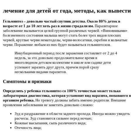
лечение для детей от года, методы, как вывести
Гельминтоз – довольно частый спутник детства. Около 80% деток в
возрасте от 1 до 10 лет хоть раз в жизни страдали им.
Паразитарное
заболевание вызывается целой группой различных червей. «Виновниками»
болезненного состояния малыша могут стать более трех видов плоских
червей, круглые черви нематодозы, черви-волосатики, скребни и кольчатые
черви. Поражение любым из них будет называться гельминтозом.
Инкубационный период после заражения составляет от 2 до 4
недель, за это довольно продолжительное время в
многолюдном детском коллективе в школе или садике дети
успевают заразить друг друга, причем порой сразу
несколькими видами паразитов.
Симптомы и признаки
Определить у ребенка гельминтоз со 100% точностью может только
лабораторная диагностика, которая установит вид паразита, попавшего в
организм ребенка.
Но тревогу должны забить именно родители. Внешние
проявления заболевания не заметить довольно сложно:
Зуд и раздражение в области заднего прохода. Иногда можно увидеть
расчесы. Зуд становится сильнее перед ночью;
Кожные высыпания, сыпь различного вида;
Отечность лица;