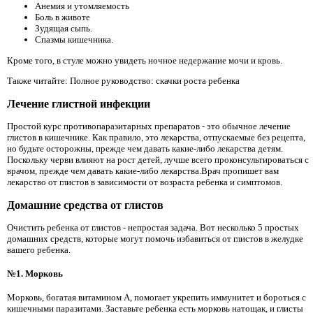
Анемия и утомляемость
Боль в животе
Зудящая сыпь.
Спазмы кишечника.
Кроме того, в стуле можно увидеть ночное недержание мочи и кровь.
Также читайте: Полное руководство: скачки роста ребенка
Лечение глистной инфекции
Простой курс противопаразитарных препаратов - это обычное лечение
глистов в кишечнике. Как правило, это лекарства, отпускаемые без рецепта,
но будьте осторожны, прежде чем давать какие-либо лекарства детям.
Поскольку черви влияют на рост детей, лучше всего проконсультироваться с
врачом, прежде чем давать какие-либо лекарства.Врач пропишет вам
лекарство от глистов в зависимости от возраста ребенка и симптомов.
Домашние средства от глистов
Очистить ребенка от глистов - непростая задача. Вот несколько 5 простых
домашних средств, которые могут помочь избавиться от глистов в желудке
вашего ребенка.
№1. Морковь
Морковь, богатая витамином А, помогает укрепить иммунитет и бороться с
кишечными паразитами. Заставьте ребенка есть морковь натощак, и глисты