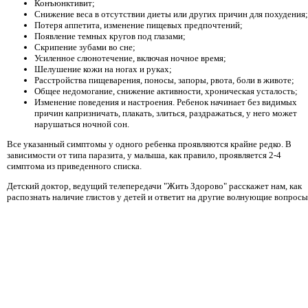
Конъюнктивит;
Снижение веса в отсутствии диеты или других причин для похудения;
Потеря аппетита, изменение пищевых предпочтений;
Появление темных кругов под глазами;
Скрипение зубами во сне;
Усиленное слюнотечение, включая ночное время;
Шелушение кожи на ногах и руках;
Расстройства пищеварения, поносы, запоры, рвота, боли в животе;
Общее недомогание, снижение активности, хроническая усталость;
Изменение поведения и настроения. Ребенок начинает без видимых
причин капризничать, плакать, злиться, раздражаться, у него может
нарушаться ночной сон.
Все указанный симптомы у одного ребенка проявляются крайне редко. В
зависимости от типа паразита, у малыша, как правило, проявляется 2-4
симптома из приведенного списка.
Детский доктор, ведущий телепередачи "Жить Здорово" расскажет нам, как
распознать наличие глистов у детей и ответит на другие волнующие вопросы