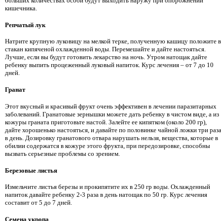
больших количествах особи будут выходить наружу при опорожнении
кишечника.
Репчатый лук
Натрите крупную луковицу на мелкой терке, полученную кашицу положите в
стакан кипяченой охлажденной воды. Перемешайте и дайте настояться.
Лучше, если вы будут готовить лекарство на ночь. Утром натощак дайте
ребенку выпить процеженный луковый напиток. Курс лечения – от 7 до 10
дней.
Гранат
Этот вкусный и красивый фрукт очень эффективен в лечении паразитарных
заболеваний. Гранатовые зернышки можете дать ребенку в чистом виде, а из
кожуры граната приготовьте настой. Залейте ее кипятком (около 200 гр),
дайте хорошенько настояться, и давайте по половинке чайной ложки три раз
в день. Дозировку гранатового отвара нарушать нельзя, вещества, которые в
обилии содержатся в кожуре этого фрукта, при передозировке, способны
вызвать серьезные проблемы со зрением.
Березовые листья
Измельчите листья березы и прокипятите их в 250 гр воды. Охлажденный
напиток давайте ребенку 2-3 раза в день натощак по 50 гр. Курс лечения
составит от 5 до 7 дней.
Семена укропа