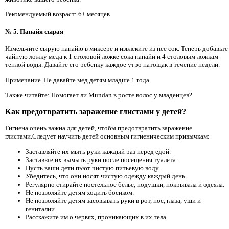
Рекомендуемый возраст: 6+ месяцев
№ 5. Папайя сырая
Измельчите сырую папайю в миксере и извлеките из нее сок. Теперь добавьте
чайную ложку меда к 1 столовой ложке сока папайи и 4 столовым ложкам
теплой воды. Давайте его ребенку каждое утро натощак в течение недели.
Примечание. Не давайте мед детям младше 1 года.
Также читайте: Помогает ли Mundan в росте волос у младенцев?
Как предотвратить заражение глистами у детей?
Гигиена очень важна для детей, чтобы предотвратить заражение
глистами.Следует научить детей основным гигиеническим привычкам:
Заставляйте их мыть руки каждый раз перед едой.
Заставьте их вымыть руки после посещения туалета.
Пусть ваши дети пьют чистую питьевую воду.
Убедитесь, что они носят чистую одежду каждый день.
Регулярно стирайте постельное белье, подушки, покрывала и одеяла.
Не позволяйте детям ходить босиком.
Не позволяйте детям засовывать руки в рот, нос, глаза, уши и
гениталии.
Расскажите им о червях, проникающих в их тела.