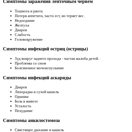
Симптомы заражения ленточным червем
Тошнота и рвота
Потеря аппетита, часто ест, но теряет вес.
Недоедание
Желтуха
Диарея
Слабость
Головокружение
Симптомы инфекций остриц (острицы)
Зуд вокруг заднего прохода - частая жалоба детей.
Проблемы со сном
Болезненное мочеиспускание
Симптомы инфекций аскариды
Диарея
Лихорадка и сухой кашель
Одышка
Боль в животе
Усталость
Похудание
Симптомы анкилостомоза
Свистящее дыхание и кашель