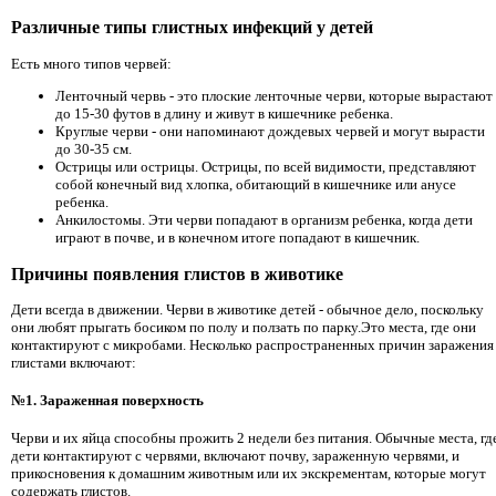
Различные типы глистных инфекций у детей
Есть много типов червей:
Ленточный червь - это плоские ленточные черви, которые вырастают
до 15-30 футов в длину и живут в кишечнике ребенка.
Круглые черви - они напоминают дождевых червей и могут вырасти
до 30-35 см.
Острицы или острицы. Острицы, по всей видимости, представляют
собой конечный вид хлопка, обитающий в кишечнике или анусе
ребенка.
Анкилостомы. Эти черви попадают в организм ребенка, когда дети
играют в почве, и в конечном итоге попадают в кишечник.
Причины появления глистов в животике
Дети всегда в движении. Черви в животике детей - обычное дело, поскольку
они любят прыгать босиком по полу и ползать по парку.Это места, где они
контактируют с микробами. Несколько распространенных причин заражения
глистами включают:
№1. Зараженная поверхность
Черви и их яйца способны прожить 2 недели без питания. Обычные места, гд
дети контактируют с червями, включают почву, зараженную червями, и
прикосновения к домашним животным или их экскрементам, которые могут
содержать глистов.