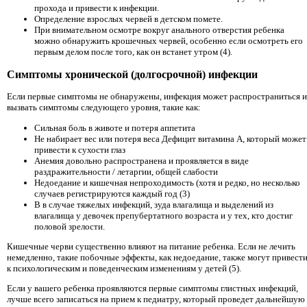
прохода и привести к инфекции.
Определение взрослых червей в детском помете.
При внимательном осмотре вокруг анального отверстия ребенка
можно обнаружить крошечных червей, особенно если осмотреть его
первым делом после того, как он встанет утром (4).
Симптомы хронической (долгосрочной) инфекции
Если первые симптомы не обнаружены, инфекция может распространиться и
вызвать симптомы следующего уровня, такие как:
Сильная боль в животе и потеря аппетита
Не набирает вес или потеря веса Дефицит витамина А, который может
привести к сухости глаз
Анемия довольно распространена и проявляется в виде
раздражительности / летаргии, общей слабости
Недоедание и кишечная непроходимость (хотя и редко, но несколько
случаев регистрируются каждый год (3)
В в случае тяжелых инфекций, зуда влагалища и выделений из
влагалища у девочек препубертатного возраста и у тех, кто достиг
половой зрелости.
Кишечные черви существенно влияют на питание ребенка. Если не лечить
немедленно, такие побочные эффекты, как недоедание, также могут привест
к психологическим и поведенческим изменениям у детей (5).
Если у вашего ребенка проявляются первые симптомы глистных инфекций,
лучше всего записаться на прием к педиатру, который проведет дальнейшую