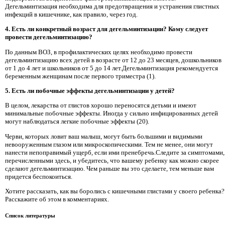
Дегельминтизация необходима для предотвращения и устранения глистных
инфекций в кишечнике, как правило, через год.
4. Есть ли конкретный возраст для дегельминтизации? Кому следует
провести дегельминтизацию?
По данным ВОЗ, в профилактических целях необходимо провести
дегельминтизацию всех детей в возрасте от 12 до 23 месяцев, дошкольников
от 1 до 4 лет и школьников от 5 до 14 лет.Дегельминтизация рекомендуется
беременным женщинам после первого триместра (1).
5. Есть ли побочные эффекты дегельминтизации у детей?
В целом, лекарства от глистов хорошо переносятся детьми и имеют
минимальные побочные эффекты. Иногда у сильно инфицированных детей
могут наблюдаться легкие побочные эффекты (20).
Черви, которых ловит ваш малыш, могут быть большими и видимыми
невооруженным глазом или микроскопическими. Тем не менее, они могут
нанести непоправимый ущерб, если ими пренебречь.Следите за симптомами,
перечисленными здесь, и убедитесь, что вашему ребенку как можно скорее
сделают дегельминтизацию. Чем раньше вы это сделаете, тем меньше вам
придется беспокоиться.
Хотите рассказать, как вы боролись с кишечными глистами у своего ребенка?
Расскажите об этом в комментариях.
Список литературы