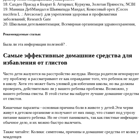
18. Сахдео Прасад и Бхарат Б. Аггарвал; Куркума, Золотая Пряность; NCBI
19. Маниша ДебМандал и Шьямапада Мандал; Кокосовый орех (Cocos
nucifera L .: Arecaceae): для укрепления здоровья и профилактики
заболеваний; Research Gate
20. Школьная дегельминтизация; Всемирная организация здравоохранения,
Рекомендуемые статьи:
Была ли эта информация полезной? .
Самые эффективные домашние средства для
избавления от глистов
Часто дети жалуются на расстройство желудка. Иногда родители игнорирую
эту проблему и рассматривают ее как оправдание того, что ребенок не ходит
в школу. Хотя это может быть уловкой для избегания школы, но вы должны
проверить, действительно ли у вашего ребенка проблемы. Возможно, у
вашего ребенка глисты. В этой статье вы найдете лучшие домашние средства
от глистов.
Кишечные паразиты - основная причина боли в животе у детей.Эти черви
живут в детском организме и получают от них пищу, что ставит под угрозу
питание вашего ребенка. Но не стоит паниковать, так как глистные инфекции 
обычное дело, и их можно быстро вылечить.
Также читайте: Колики: симптомы, причины и домашние средства от колик у
младенцев