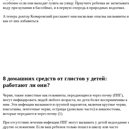
особенно если они выходят гулять на улицу. Приучите ребенка не заглатыват
воду при купании в бассейнах, и в первую очередь в природных водоемах.
А теперь доктор Комаровский расскажет нам насколько опасны шельминты и
как от них избавиться.
8 домашних средств от глистов у детей:
работают ли они?
Черви, также известные как гельминты, передающиеся через почву (ППГ),
могут инфицировать людей любого возраста, но дети более восприимчивы к
ним. Эти инфекции вызываются группой паразитов, включая круглые черви,
власоглавы, ленточные черви, острицы (довольно часто) и анкилостомы,
которые передаются через почву (1).
При отсутствии лечения инфекции ППГ могут вызывать у детей недоедание 
другие осложнения. Если ваш ребенок только пошел в школу или часто