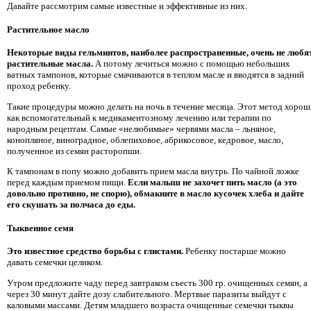
Давайте рассмотрим самые известные и эффективные из них.
Растительное масло
Некоторые виды гельминтов, наиболее распространенные, очень не любя
растительные масла.
А потому лечиться можно с помощью небольших
ватных тампонов, которые смачиваются в теплом масле и вводятся в задний
проход ребенку.
Такие процедуры можно делать на ночь в течение месяца. Этот метод хорош
как вспомогательный к медикаментозному лечению или терапии по
народным рецептам. Самые «нелюбимые» червями масла – льняное,
конопляное, виноградное, облепиховое, абрикосовое, кедровое, масло,
полученное из семян расторопши.
К тампонам в попу можно добавить прием масла внутрь. По чайной ложке
перед каждым приемом пищи.
Если малыш не захочет пить масло (а это
довольно противно, не спорю), обмакните в масло кусочек хлеба и дайте
его скушать за полчаса до еды.
Тыквенное семя
Это известное средство борьбы с глистами.
Ребенку постарше можно
давать семечки целиком.
Утром предложите чаду перед завтраком съесть 300 гр. очищенных семян, а
через 30 минут дайте дозу слабительного. Мертвые паразиты выйдут с
каловыми массами. Детям младшего возраста очищенные семечки тыквы