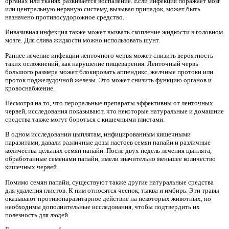
органах или тканях развивается воспаление. Если инфекция поражает мозг
или центральную нервную систему, вызывая припадок, может быть
назначено противосудорожное средство.
Инвазивная инфекция также может вызвать скопление жидкости в головном
мозге. Для слива жидкости можно использовать шунт.
Раннее лечение инфекции ленточного червя может снизить вероятность
таких осложнений, как нарушение пищеварения. Ленточный червь
большого размера может блокировать аппендикс, желчные протоки или
проток поджелудочной железы. Это может снизить функцию органов и
кровоснабжение.
Несмотря на то, что пероральные препараты эффективны от ленточных
червей, исследования показывают, что некоторые натуральные и домашние
средства также могут бороться с кишечными глистами.
В одном исследовании цыплятам, инфицированным кишечными
паразитами, давали различные дозы настоев семян папайи и различные
количества цельных семян папайи. После двух недель лечения цыплята,
обработанные семенами папайи, имели значительно меньшее количество
кишечных червей.
Помимо семян папайи, существуют также другие натуральные средства
для удаления глистов. К ним относятся чеснок, тыква и имбирь. Эти травы
оказывают противопаразитарное действие на некоторых животных, но
необходимы дополнительные исследования, чтобы подтвердить их
полезность для людей.