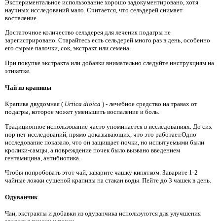
Экспериментальное использование хорошо задокументировано, хотя
научных исследований мало. Считается, что сельдерей снимает
воспаление.
Достаточное количество сельдерея для лечения подагры не
зарегистрировано. Старайтесь есть сельдерей много раз в день, особенно
его сырые палочки, сок, экстракт или семена.
При покупке экстракта или добавки внимательно следуйте инструкциям на
этикетке.
Чай из крапивы
Крапива двудомная (
Urtica dioica
) - лечебное средство на травах от
подагры, которое может уменьшить воспаление и боль.
Традиционное использование часто упоминается в исследованиях. До сих
пор нет исследований, прямо доказывающих, что это работает.Одно
исследование показало, что он защищает почки, но испытуемыми были
кролики-самцы, а повреждение почек было вызвано введением
гентамицина, антибиотика.
Чтобы попробовать этот чай, заварите чашку кипятком. Заварите 1-2
чайные ложки сушеной крапивы на стакан воды. Пейте до 3 чашек в день.
Одуванчик
Чаи, экстракты и добавки из одуванчика используются для улучшения