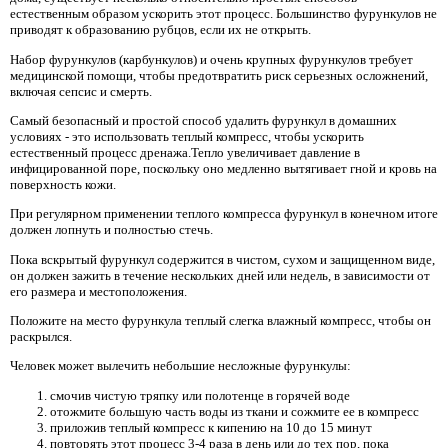
естественным образом ускорить этот процесс. Большинство фурункулов не
приводят к образованию рубцов, если их не открыть.
Набор фурункулов (карбункулов) и очень крупных фурункулов требует
медицинской помощи, чтобы предотвратить риск серьезных осложнений,
включая сепсис и смерть.
Самый безопасный и простой способ удалить фурункул в домашних
условиях - это использовать теплый компресс, чтобы ускорить
естественный процесс дренажа.Тепло увеличивает давление в
инфицированной поре, поскольку оно медленно вытягивает гной и кровь на
поверхность кожи.
При регулярном применении теплого компресса фурункул в конечном итоге
должен лопнуть и полностью стечь.
Пока вскрытый фурункул содержится в чистом, сухом и защищенном виде,
он должен зажить в течение нескольких дней или недель, в зависимости от
его размера и местоположения.
Положите на место фурункула теплый слегка влажный компресс, чтобы он
раскрылся.
Человек может вылечить небольшие несложные фурункулы:
смочив чистую тряпку или полотенце в горячей воде
отожмите большую часть воды из ткани и сожмите ее в компресс
приложив теплый компресс к кипению на 10 до 15 минут
повторять этот процесс 3-4 раза в день или до тех пор, пока