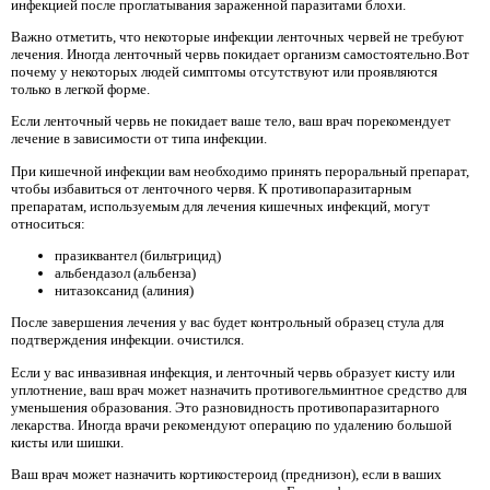
инфекцией после проглатывания зараженной паразитами блохи.
Важно отметить, что некоторые инфекции ленточных червей не требуют
лечения. Иногда ленточный червь покидает организм самостоятельно.Вот
почему у некоторых людей симптомы отсутствуют или проявляются
только в легкой форме.
Если ленточный червь не покидает ваше тело, ваш врач порекомендует
лечение в зависимости от типа инфекции.
При кишечной инфекции вам необходимо принять пероральный препарат,
чтобы избавиться от ленточного червя. К противопаразитарным
препаратам, используемым для лечения кишечных инфекций, могут
относиться:
празиквантел (бильтрицид)
альбендазол (альбенза)
нитазоксанид (алиния)
После завершения лечения у вас будет контрольный образец стула для
подтверждения инфекции. очистился.
Если у вас инвазивная инфекция, и ленточный червь образует кисту или
уплотнение, ваш врач может назначить противогельминтное средство для
уменьшения образования. Это разновидность противопаразитарного
лекарства. Иногда врачи рекомендуют операцию по удалению большой
кисты или шишки.
Ваш врач может назначить кортикостероид (преднизон), если в ваших