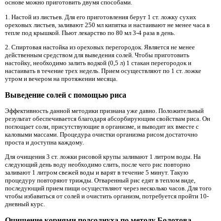
основе можно приготовить двумя способами.
1. Настой из листьев. Для его приготовления берут 1 ст. ложку сухих
ореховых листьев, заливают 250 мл кипятка и настаивают не менее часа в
тепле под крышкой. Пьют лекарство по 80 мл 3-4 раза в день.
2. Спиртовая настойка из ореховых перегородок. Является не менее
действенным средством для выведения солей. Чтобы приготовить
настойку, необходимо залить водкой (0,5 л) 1 стакан перегородок и
настаивать в течение трех недель. Прием осуществляют по 1 ст. ложке
утром и вечером на протяжении месяца.
Выведение солей с помощью риса
Эффективность данной методики признана уже давно. Положительный
результат обеспечивается благодаря абсорбирующим свойствам риса. Он
поглощает соли, присутствующие в организме, и выводит их вместе с
каловыми массами. Процедура очистки организма рисом достаточно
проста и доступна каждому.
Для очищения 3 ст. ложки рисовой крупы заливают 1 литром воды. На
следующий день воду необходимо слить, после чего рис повторно
заливают 1 литром свежей воды и варят в течение 5 минут. Такую
процедуру повторяют трижды. Отваренный рис едят в теплом виде,
последующий прием пищи осуществляют через несколько часов. Для того
чтобы избавиться от солей и очистить организм, потребуется пройти 10-
дневный курс.
Очищение корнями подсолнуха по методу Болотова