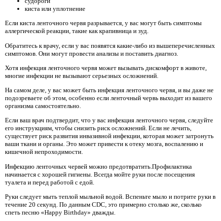
судороги
киста или уплотнение
Если киста ленточного червя разрывается, у вас могут быть симптомы
аллергической реакции, такие как крапивница и зуд.
Обратитесь к врачу, если у вас появятся какие-либо из вышеперечисленных
симптомов. Они могут провести анализы и поставить диагноз.
Хотя инфекция ленточного червя может вызывать дискомфорт в животе,
многие инфекции не вызывают серьезных осложнений.
На самом деле, у вас может быть инфекция ленточного червя, и вы даже не
подозреваете об этом, особенно если ленточный червь выходит из вашего
организма самостоятельно.
Если ваш врач подтвердит, что у вас инфекция ленточного червя, следуйте
его инструкциям, чтобы снизить риск осложнений. Если не лечить,
существует риск развития инвазивной инфекции, которая может затронуть
ваши ткани и органы. Это может привести к отеку мозга, воспалению и
кишечной непроходимости.
Инфекцию ленточных червей можно предотвратить.Профилактика
начинается с хорошей гигиены. Всегда мойте руки после посещения
туалета и перед работой с едой.
Руки следует мыть теплой мыльной водой. Вспеньте мыло и потрите руки в
течение 20 секунд. По данным CDC, это примерно столько же, сколько
спеть песню «Happy Birthday» дважды.