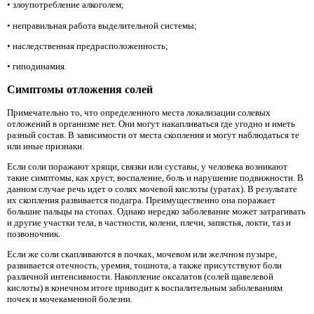
• злоупотребление алкоголем;
• неправильная работа выделительной системы;
• наследственная предрасположенность;
• гиподинамия.
Симптомы отложения солей
Примечательно то, что определенного места локализации солевых
отложений в организме нет. Они могут накапливаться где угодно и иметь
разный состав. В зависимости от места скопления и могут наблюдаться те
или иные признаки.
Если соли поражают хрящи, связки или суставы, у человека возникают
такие симптомы, как хруст, воспаление, боль и нарушение подвижности. В
данном случае речь идет о солях мочевой кислоты (уратах). В результате
их скопления развивается подагра. Преимущественно она поражает
большие пальцы на стопах. Однако нередко заболевание может затрагивать
и другие участки тела, в частности, колени, плечи, запястья, локти, таз и
позвоночник.
Если же соли скапливаются в почках, мочевом или желчном пузыре,
развивается отечность, уремия, тошнота, а также присутствуют боли
различной интенсивности. Накопление оксалатов (солей щавелевой
кислоты) в конечном итоге приводит к воспалительным заболеваниям
почек и мочекаменной болезни.