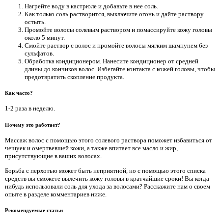
Нагрейте воду в кастрюле и добавьте в нее соль.
Как только соль растворится, выключите огонь и дайте раствору
остыть.
Промойте волосы солевым раствором и помассируйте кожу головы
около 5 минут.
Смойте раствор с волос и промойте волосы мягким шампунем без
сульфатов.
Обработка кондиционером. Нанесите кондиционер от средней
длины до кончиков волос. Избегайте контакта с кожей головы, чтобы
предотвратить скопление продукта.
Как часто?
1-2 раза в неделю.
Почему это работает?
Массаж волос с помощью этого солевого раствора поможет избавиться от
чешуек и омертвевшей кожи, а также впитает все масло и жир,
присутствующие в ваших волосах.
Борьба с перхотью может быть неприятной, но с помощью этого списка
средств вы сможете вылечить кожу головы в кратчайшие сроки! Вы когда-
нибудь использовали соль для ухода за волосами? Расскажите нам о своем
опыте в разделе комментариев ниже.
Рекомендуемые статьи