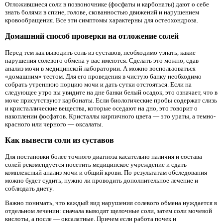
Отложившиеся соли в позвоночнике (фосфаты и карбонаты) дают о себе
знать болями в спине, голове, скованностью движений и нарушением
кровообращения. Все эти симптомы характерны для остеохондроза.
Домашний способ проверки на отложение солей
Перед тем как выводить соль из суставов, необходимо узнать, какие
нарушения солевого обмена у вас имеются. Сделать это можно, сдав
анализ мочи в медицинской лаборатории. А можно воспользоваться
«домашним» тестом. Для его проведения в чистую банку необходимо
собрать утреннюю порцию мочи и дать сутки отстояться. Если на
следующее утро вы увидите на дне банки белый осадок, это означает, что в
моче присутствуют карбонаты. Если биологические пробы содержат слизь
и кристаллические вещества, которые оседают на дно, это говорит о
накоплении фосфатов. Кристаллы кирпичного цвета — это ураты, а темно-
красного или черного — оксалаты.
Как вывести соли из суставов
Для постановки более точного диагноза касательно наличия и состава
солей рекомендуется посетить медицинское учреждение и сдать
комплексный анализ мочи и общий крови. По результатам обследования
можно будет судить, нужно ли проводить дополнительное лечение и
соблюдать диету.
Важно понимать, что каждый вид нарушения солевого обмена нуждается в
отдельном лечении: сначала выводят щелочные соли, затем соли мочевой
кислоты, а после — оксалатные. Причем если работа почек и