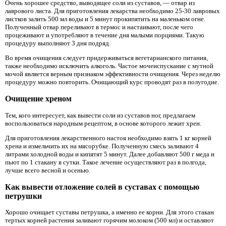
Очень хорошее средство, выводящее соли из суставов, — отвар из
лаврового листа. Для приготовления лекарства необходимо 25-30 лавровых
листков залить 500 мл воды и 5 минут прокипятить на маленьком огне.
Полученный отвар переливают в термос и настаивают, после чего
процеживают и употребляют в течение дня малыми порциями. Такую
процедуру выполняют 3 дня подряд.
Во время очищения следует придерживаться вегетарианского питания,
также необходимо исключить алкоголь. Частое мочеиспускание с мутной
мочой является верным признаком эффективности очищения. Через неделю
процедуру можно повторить. Очищающий курс проводят раз в полугодие.
Очищение хреном
Тем, кого интересует, как вывести соли из суставов ног, предлагаем
воспользоваться народным рецептом, в основе которого лежит хрен.
Для приготовления лекарственного настоя необходимо взять 1 кг корней
хрена и измельчить их на мясорубке. Полученную смесь заливают 4
литрами холодной воды и кипятят 5 минут. Далее добавляют 500 г меда и
пьют по 1 стакану в сутки. Такое лечение осуществляют раз в полгода,
лучше всего весной и осенью.
Как вывести отложение солей в суставах с помощью
петрушки
Хорошо очищает суставы петрушка, а именно ее корни. Для этого стакан
тертых корней растения заливают горячим молоком (500 мл) и оставляют