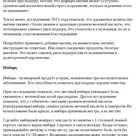
полезен при подагре, потому что дефицит магния может усугубить
хронический воспалительный стресс в организме, хотя исследования этого
не доказывают.
Тем не менее, исследование 2015 года показало, что адекватное количество
магния связано с более низким и здоровым уровнем мочевой кислоты, что
потенциально снижает риск подагры.Это относилось к мужчинам, но не к
женщинам, участвовавшим в исследовании.
Попробуйте принимать добавки магния, но внимательно читайте
инструкции на этикетках. Или ешьте ежедневно продукты, богатые
магнием. Это может снизить риск подагры или ее возникновения в
долгосрочной перспективе.
Имбирь
Имбирь - кулинарный продукт и трава, назначаемые при воспалительных
заболеваниях. Его способность помогать при подагре хорошо известна.
Одно исследование показало, что местный имбирь уменьшает боль,
связанную с мочевой кислотой при подагре. Другое исследование
показало, что у субъектов с высоким уровнем мочевой кислоты
(гиперурикемия) имбирь снижал уровень мочевой кислоты в сыворотке.Но
испытуемыми были крысы, и имбирь принимали внутрь, а не местно.
Сделайте имбирный компресс или пасту из кипятка с 1 столовой ложкой
тертого свежего корня имбиря. Смочите в смеси мочалку. Когда остынет,
прикладывайте мочалку к тому месту, где вы испытываете боль, хотя бы
раз в день на 15–30 минут. Возможно раздражение кожи, поэтому лучше