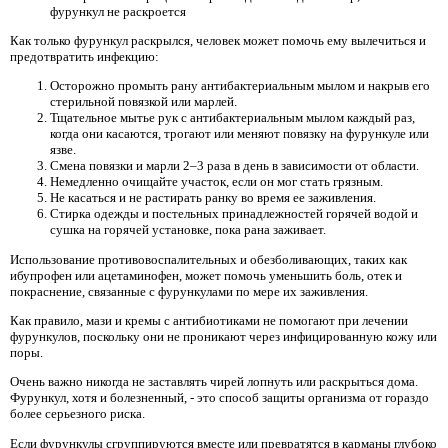
фурункул не раскроется
Как только фурункул раскрылся, человек может помочь ему вылечиться и
предотвратить инфекцию:
Осторожно промыть рану антибактериальным мылом и накрыв его
стерильной повязкой или марлей.
Тщательное мытье рук с антибактериальным мылом каждый раз,
когда они касаются, трогают или меняют повязку на фурункуле или
язве.
Смена повязки и марли 2–3 раза в день в зависимости от области.
Немедленно очищайте участок, если он мог стать грязным.
Не касаться и не растирать ранку во время ее заживления.
Стирка одежды и постельных принадлежностей горячей водой и
сушка на горячей установке, пока рана заживает.
Использование противовоспалительных и обезболивающих, таких как
ибупрофен или ацетаминофен, может помочь уменьшить боль, отек и
покраснение, связанные с фурункулами по мере их заживления.
Как правило, мази и кремы с антибиотиками не помогают при лечении
фурункулов, поскольку они не проникают через инфицированную кожу или
поры.
Очень важно никогда не заставлять чирей лопнуть или раскрыться дома.
Фурункул, хотя и болезненный, - это способ защиты организма от гораздо
более серьезного риска.
Если фурункулы сгруппируются вместе или превратятся в карманы глубоко