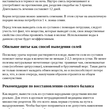
настаиваться в термосе на ночь. Наутро смесь перемешивают и
употребляют на протяжении дня, разделив снадобье на 3 приема.
Длительность лечения составляет 12 дней.
Корни петрушки можно заменить семенами. В этом случае на аналогичную
порцию молока потребуется 1 ч. ложка семян.
Перед тем как выводить соль из суставов с помощью петрушки, следует
учесть тот факт, что вещества, которые выводят соли, свои лекарственные
свойства способны проявлять только в молоке. Использование воды в
данном случае будет неэффективным.
Обильное питье как способ выведения солей
Поскольку ураты хорошо растворяются в воде, вывести соли из суставов
поможет питье воды в количестве не меньше 2-2,5 литров в сутки. Не менее
полезны натуральные мочегонные средства: травяные чаи, свежевыжатые
соки (особенно цитрусовые), клюквенный и брусничный морс. Такая диета
не только поможет наладить обмен веществ, но и поспособствует потере
веса, что, в свою очередь, наилучшим образом отразится на общем
самочувствии.
Рекомендации по восстановлению солевого баланса
Как видите, вывести соль из суставов народными средствами вполне
реально. Для этого в арсенале нетрадиционной медицины имеется
множество рецептов. Но это всего лишь первая ступень на пути к
выздоровлению. Чтобы быстрее поправиться и не допустить накопления