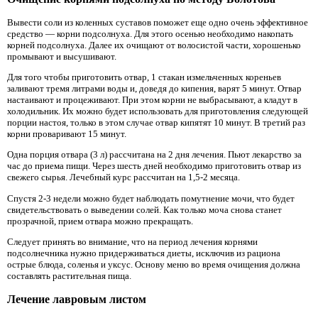
Вывести соли из коленных суставов поможет еще одно очень эффективное
средство — корни подсолнуха. Для этого осенью необходимо накопать
корней подсолнуха. Далее их очищают от волосистой части, хорошенько
промывают и высушивают.
Для того чтобы приготовить отвар, 1 стакан измельченных кореньев
заливают тремя литрами воды и, доведя до кипения, варят 5 минут. Отвар
настаивают и процеживают. При этом корни не выбрасывают, а кладут в
холодильник. Их можно будет использовать для приготовления следующей
порции настоя, только в этом случае отвар кипятят 10 минут. В третий раз
корни проваривают 15 минут.
Одна порция отвара (3 л) рассчитана на 2 дня лечения. Пьют лекарство за
час до приема пищи. Через шесть дней необходимо приготовить отвар из
свежего сырья. Лечебный курс рассчитан на 1,5-2 месяца.
Спустя 2-3 недели можно будет наблюдать помутнение мочи, что будет
свидетельствовать о выведении солей. Как только моча снова станет
прозрачной, прием отвара можно прекращать.
Следует принять во внимание, что на период лечения корнями
подсолнечника нужно придерживаться диеты, исключив из рациона
острые блюда, соленья и уксус. Основу меню во время очищения должна
составлять растительная пища.
Лечение лавровым листом