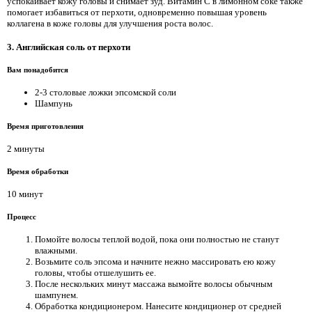
успокаивает кожу головы и снимает зуд. Витамин С в лимонном соке также
помогает избавиться от перхоти, одновременно повышая уровень
коллагена в коже головы для улучшения роста волос.
3. Английская соль от перхоти
Вам понадобится
2-3 ​​столовые ложки эпсомской соли
Шампунь
Время приготовления
2 минуты
Время обработки
10 минут
Процесс
Помойте волосы теплой водой, пока они полностью не станут
влажными.
Возьмите соль эпсома и начните нежно массировать ею кожу
головы, чтобы отшелушить ее.
После нескольких минут массажа вымойте волосы обычным
шампунем.
Обработка кондиционером. Нанесите кондиционер от средней