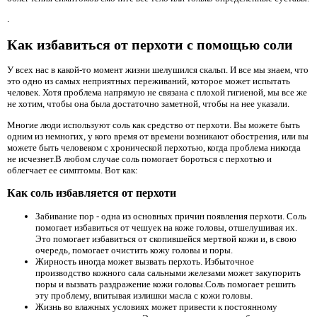
.
Как избавиться от перхоти с помощью соли
У всех нас в какой-то момент жизни шелушился скальп. И все мы знаем, что
это одно из самых неприятных переживаний, которое может испытать
человек. Хотя проблема напрямую не связана с плохой гигиеной, мы все же
не хотим, чтобы она была достаточно заметной, чтобы на нее указали.
Многие люди используют соль как средство от перхоти. Вы можете быть
одним из немногих, у кого время от времени возникают обострения, или вы
можете быть человеком с хронической перхотью, когда проблема никогда
не исчезнет.В любом случае соль помогает бороться с перхотью и
облегчает ее симптомы. Вот как:
Как соль избавляется от перхоти
Забивание пор - одна из основных причин появления перхоти. Соль
помогает избавиться от чешуек на коже головы, отшелушивая их.
Это помогает избавиться от скопившейся мертвой кожи и, в свою
очередь, помогает очистить кожу головы и поры.
Жирность иногда может вызвать перхоть. Избыточное
производство кожного сала сальными железами может закупорить
поры и вызвать раздражение кожи головы.Соль помогает решить
эту проблему, впитывая излишки масла с кожи головы.
Жизнь во влажных условиях может привести к постоянному