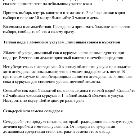
сначала провести тест на небольшом участке кожи.
Принять имбирь внутрь кипятком и замачивать 2 чайные ложки корня
имбиря в течение 10 минут.Выпивайте 3 чашки в день.
Возможны взаимодействия. Прежде чем принимать большое количество
имбиря, сообщите об этом своему врачу.
Теплая вода с яблочным уксусом, лимонным соком и куркумой
Яблочный уксус, лимонный сок и куркума часто рекомендуются при
подагре. Вместе они делают приятный напиток и лечебное средство.
Нет убедительных исследований в пользу яблочного уксуса при подагре,
хотя исследования показывают, что он может поддерживать почки. В
противном случае многообещающими являются исследования лимонного
сока и куркумы для снижения уровня мочевой кислоты.
Смешайте сок одной выжатой половины лимона с теплой водой. Смешайте
с 2 чайными ложками куркумы и 1 чайной ложкой яблочного уксуса.
Настроить по вкусу. Пейте два-три раза в день.
Сельдерей или семена сельдерея
Сельдерей - это продукт питания, который традиционно используется для
лечения проблем с мочеиспусканием. От подагры популярными
домашними средствами стали экстракт и семена этого овоща.