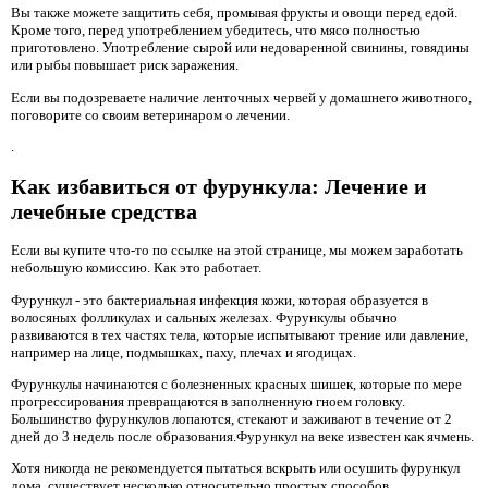
Вы также можете защитить себя, промывая фрукты и овощи перед едой.
Кроме того, перед употреблением убедитесь, что мясо полностью
приготовлено. Употребление сырой или недоваренной свинины, говядины
или рыбы повышает риск заражения.
Если вы подозреваете наличие ленточных червей у домашнего животного,
поговорите со своим ветеринаром о лечении.
.
Как избавиться от фурункула: Лечение и
лечебные средства
Если вы купите что-то по ссылке на этой странице, мы можем заработать
небольшую комиссию. Как это работает.
Фурункул - это бактериальная инфекция кожи, которая образуется в
волосяных фолликулах и сальных железах. Фурункулы обычно
развиваются в тех частях тела, которые испытывают трение или давление,
например на лице, подмышках, паху, плечах и ягодицах.
Фурункулы начинаются с болезненных красных шишек, которые по мере
прогрессирования превращаются в заполненную гноем головку.
Большинство фурункулов лопаются, стекают и заживают в течение от 2
дней до 3 недель после образования.Фурункул на веке известен как ячмень.
Хотя никогда не рекомендуется пытаться вскрыть или осушить фурункул
дома, существует несколько относительно простых способов