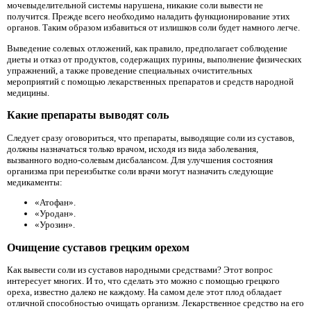
мочевыделительной системы нарушена, никакие соли вывести не
получится. Прежде всего необходимо наладить функционирование этих
органов. Таким образом избавиться от излишков соли будет намного легче.
Выведение солевых отложений, как правило, предполагает соблюдение
диеты и отказ от продуктов, содержащих пурины, выполнение физических
упражнений, а также проведение специальных очистительных
мероприятий с помощью лекарственных препаратов и средств народной
медицины.
Какие препараты выводят соль
Следует сразу оговориться, что препараты, выводящие соли из суставов,
должны назначаться только врачом, исходя из вида заболевания,
вызванного водно-солевым дисбалансом. Для улучшения состояния
организма при переизбытке соли врачи могут назначить следующие
медикаменты:
«Атофан».
«Уродан».
«Урозин».
Очищение суставов грецким орехом
Как вывести соли из суставов народными средствами? Этот вопрос
интересует многих. И то, что сделать это можно с помощью грецкого
ореха, известно далеко не каждому. На самом деле этот плод обладает
отличной способностью очищать организм. Лекарственное средство на его