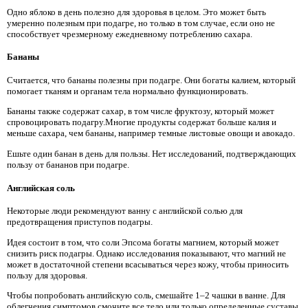
Одно яблоко в день полезно для здоровья в целом. Это может быть
умеренно полезным при подагре, но только в том случае, если оно не
способствует чрезмерному ежедневному потреблению сахара.
Бананы
Считается, что бананы полезны при подагре. Они богаты калием, который
помогает тканям и органам тела нормально функционировать.
Бананы также содержат сахар, в том числе фруктозу, который может
спровоцировать подагру.Многие продукты содержат больше калия и
меньше сахара, чем бананы, например темные листовые овощи и авокадо.
Ешьте один банан в день для пользы. Нет исследований, подтверждающих
пользу от бананов при подагре.
Английская соль
Некоторые люди рекомендуют ванну с английской солью для
предотвращения приступов подагры.
Идея состоит в том, что соли Эпсома богаты магнием, который может
снизить риск подагры. Однако исследования показывают, что магний не
может в достаточной степени всасываться через кожу, чтобы приносить
пользу для здоровья.
Чтобы попробовать английскую соль, смешайте 1–2 чашки в ванне. Для
облегчения симптомов смочите все тело или только определенные суставы.