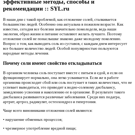
эффективные методы, способы и
рекомендации :: SYL.ru
В наши дни с такой проблемой, как отложение солей, сталкивается
большинство людей. Особенно она актуальна в пожилом возрасте. Как
известно, сегодня все болезни значительно помолодели, ведь наши
экология, образ жизни и питание оставляют желать лучшего. Поэтому
отложение солей не понаслышке знакомо даже молодому поколению.
Вопрос о том, как выводить соль из суставов, с каждым днем интересует
все большее количество людей. Особой популярностью пользуются
народные методы лечения.
Почему соли имеют свойство откладываться
В организм человека соль поступает вместе с питьем и едой, и если он
функционирует нормально, она легко усваивается. Если же в работе
организма происходит сбой или соль поступает в таких количествах, что не
успевает выводиться, это приводит к водно-солевому дисбалансу,
замедлению усвоения и накоплению ее в организме. В результате такого
дисбаланса развиваются различные заболевания. Среди них подагра,
артрит, артроз, радикулит, остеохондроз и гипертония.
Чаще всего виновниками отложения солей являются:
• нарушение обменных процессов;
• чрезмерное употребление вредной пищи;