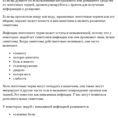
Если вы думаете об использовании натурального или домашнего средства
от ленточных червей, проконсультируйтесь с врачом для получения
информации о дозировке.
Если вы проглотили пищу или воду, зараженные ленточным червем или его
яйцами, паразит может попасть в ваш кишечник и вызвать различные
симптомы.
Инфекция ленточного червя может остаться невыявленной, потому что у
некоторых людей нет симптомов инфекции или они проявляют лишь легкие
симптомы. Когда симптомы действительно возникают, они часто
включают:
тошноту
потерю аппетита
боль в животе
головокружение
диарею
потеря веса
слабость
Хотя ленточные черви могут попадать в кишечник, они также могут
мигрируют в другие части тела и вызывают повреждение органов или
тканей.Это известно как инвазивная инфекция. У вас могут появиться
дополнительные симптомы.
У некоторых людей с инвазивной инфекцией развиваются:
головные боли