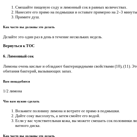
Смешайте пищевую соду и лимонный сок в равных количествах.
Нанесите его прямо на подмышки и оставьте примерно на 2–3 минуты
Примите душ.
Как часто вы должны это делать
Делайте это один раз в день в течение нескольких недель.
Вернуться к TOC
6. Лимонный сок
Лимоны очень кислые и обладают бактерицидными свойствами (10), (11). Эт
обитания бактерий, вызывающих запах.
Вам понадобится
1/2 лимона
Что вам нужно сделать
Возьмите половину лимона и вотрите ее прямо в подмышки.
Дайте соку высохнуть, а затем смойте его водой.
Если у вас чувствительная кожа, вы можете смешать сок половинки 
ватного диска.
Как часто вы должны это делать