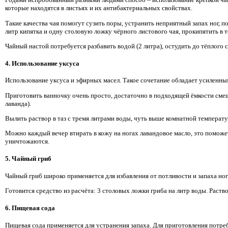
которые находятся в листьях и их антибактериальных свойствах.
Такие качества чая помогут сузить поры, устранить неприятный запах ног, п
литр кипятка и одну столовую ложку чёрного листового чая, прокипятить в т
Чайный настой потребуется разбавить водой (2 литра), остудить до тёплого с
4. Использование уксуса
Использование уксуса и эфирных масел. Такое сочетание обладает усиленны
Приготовить ванночку очень просто, достаточно в подходящей ёмкости смеша
лаванда).
Вылить раствор в таз с тремя литрами воды, чуть выше комнатной температу
Можно каждый вечер втирать в кожу на ногах лавандовое масло, это поможе
уничтожаются.
5. Чайный гриб
Чайный гриб широко применяется для избавления от потливости и запаха но
Готовится средство из расчёта: 3 столовых ложки гриба на литр воды. Раств
6. Пищевая сода
Пищевая сода применяется для устранения запаха. Для приготовления потребу