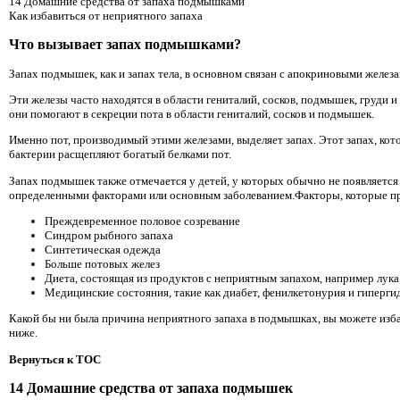
14 Домашние средства от запаха подмышками
Как избавиться от неприятного запаха
Что вызывает запах подмышками?
Запах подмышек, как и запах тела, в основном связан с апокриновыми железа
Эти железы часто находятся в области гениталий, сосков, подмышек, груди 
они помогают в секреции пота в области гениталий, сосков и подмышек.
Именно пот, производимый этими железами, выделяет запах. Этот запах, кото
бактерии расщепляют богатый белками пот.
Запах подмышек также отмечается у детей, у которых обычно не появляется н
определенными факторами или основным заболеванием.Факторы, которые при
Преждевременное половое созревание
Синдром рыбного запаха
Синтетическая одежда
Больше потовых желез
Диета, состоящая из продуктов с неприятным запахом, например лука
Медицинские состояния, такие как диабет, фенилкетонурия и гиперги
Какой бы ни была причина неприятного запаха в подмышках, вы можете изб
ниже.
Вернуться к TOC
14 Домашние средства от запаха подмышек