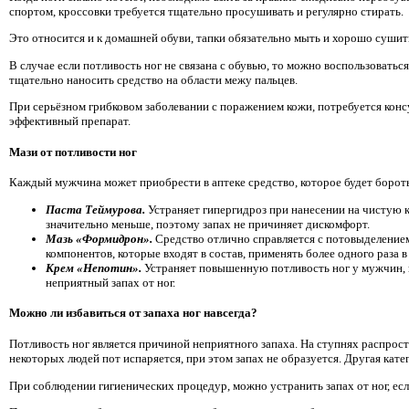
спортом, кроссовки требуется тщательно просушивать и регулярно стирать.
Это относится и к домашней обуви, тапки обязательно мыть и хорошо сушить
В случае если потливость ног не связана с обувью, то можно воспользоватьс
тщательно наносить средство на области межу пальцев.
При серьёзном грибковом заболевании с поражением кожи, потребуется консу
эффективный препарат.
Мази от потливости ног
Каждый мужчина может приобрести в аптеке средство, которое будет боро
Паста Теймурова.
Устраняет гипергидроз при нанесении на чистую к
значительно меньше, поэтому запах не причиняет дискомфорт.
Мазь «Формидрон».
Средство отлично справляется с потовыделением,
компонентов, которые входят в состав, применять более одного раза 
Крем «Непотин».
Устраняет повышенную потливость ног у мужчин, 
неприятный запах от ног.
Можно ли избавиться от запаха ног навсегда?
Потливость ног является причиной неприятного запаха. На ступнях распрост
некоторых людей пот испаряется, при этом запах не образуется. Другая кате
При соблюдении гигиенических процедур, можно устранить запах от ног, есл