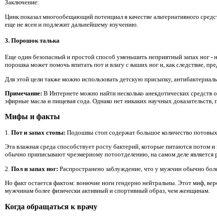
Заключение:
Цинк показал многообещающий потенциал в качестве альтернативного средств
еще не ясен и подлежит дальнейшему изучению.
3. Порошок талька
Еще один безопасный и простой способ уменьшить неприятный запах ног - н
порошка может помочь впитать пот и влагу с ваших ног и, как следствие, п
Для этой цели также можно использовать детскую присыпку, антибактериаль
Примечание:
В Интернете можно найти несколько анекдотических средств от
эфирные масла и пищевая сода. Однако нет никаких научных доказательств
Мифы и факты
1.
Пот и запах стопы:
Подошвы стоп содержат большое количество потовых же
Эта влажная среда способствует росту бактерий, которые питаются потом и 
обычно приписывают чрезмерному потоотделению, на самом деле является р
2.
Пол и запах ног:
Распространено заблуждение, что у мужчин обычно боле
Но факт остается фактом: вонючие ноги гендерно нейтральны. Этот миф, вер
мужчинам более физически активный и спортивный образ, чем женщинам.
Когда обращаться к врачу