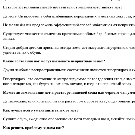
Есть ли постоянный способ избавиться от неприятного запаха ног?
Да, есть. Он включает в себя комбинацию пероральных и местных лекарств, 
Не могли бы вы предложить эффективный способ избавиться от неприятно
Существует множество отличных противомикробных / грибковых спреев для о
запаха.
Старая добрая детская присыпка всегда помогает высушить внутреннюю част
удалить запах с обуви.
Какие состояния ног могут вызывать неприятный запах?
Двумя наиболее распространенными состояниями являются гипергидроз и ям
Гипергидроз - это состояние неконтролируемого потоотделения стоп, а ямча
ног выглядят так, как будто на них есть «ямки», и издают неприятный запах.
Может ли замачивание ног в растворе пищевой соды или черного чая уме
Да, возможно, если ноги пропитаны раствором с соответствующей концентр
Как лучше всего уменьшить запах от ног?
Сушите обувь, ежедневно ополаскивайте ноги холодным чаем, меняйте носки 
Как решить проблему запаха ног?