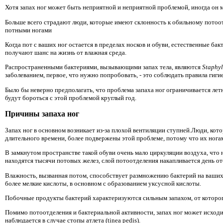
Хотя запах ног может быть неприятной и неприятной проблемой, иногда он
Больше всего страдают люди, которые имеют склонность к обильному потоот
потными ногами
Когда пот с ваших ног остается в пределах носков и обуви, естественные ба
получают шанс на жизнь от влажная среда.
Распространенными бактериями, вызывающими запах тела, являются
Staphyl
заболеванием, первое, что нужно попробовать, - это соблюдать правила гигие
Было бы неверно предполагать, что проблема запаха ног ограничивается ле
будут бороться с этой проблемой круглый год.
Причины запаха ног
Запах ног в основном возникает из-за плохой вентиляции ступней.Люди, кото
длительного времени, более подвержены этой проблеме, потому что их ногам
В замкнутом пространстве такой обуви очень мало циркуляции воздуха, что н
находятся тысячи потовых желез, слой потоотделения накапливается день от
Влажность, вызванная потом, способствует размножению бактерий на ваших
более мелкие кислоты, в основном с образованием уксусной кислоты.
Побочные продукты бактерий характеризуются сильным запахом, от которог
Помимо потоотделения и бактериальной активности, запах ног может исходит
наблюдается в случае стопы атлета (tinea pedis).