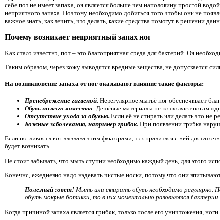
себе пот не имеет запаха, он является больше чем наполовину простой водой
неприятного запаха. Поэтому необходимо добиться того чтобы они не появл
важное знать, как лечить, что делать, какие средства помогут в решении дан
Почему возникает неприятный запах ног
Как стало известно, пот – это благоприятная среда для бактерий. Он необхо
Таким образом, через кожу выводятся вредные вещества, не допускается си
На возникновение запаха от ног оказывают влияние такие факторы:
Пренебрежение гигиеной.
Нерегулярное мытьё ног обеспечивает благ
Обувь низкого качества.
Дешёвые материалы не позволяют ногам «д
Отсутствие ухода за обувью.
Если её не стирать или делать это не 
Кожные заболевания, например грибок.
При появлении грибка наруш
Если потливость ног вызвана этим факторами, то справиться с ней достаточн
будет возникать.
Не стоит забывать, что мыть ступни необходимо каждый день, для этого ис
Конечно, ежедневно надо надевать чистые носки, потому что они впитывают 
Полезный совет!
Мыть или стирать обувь необходимо регулярно. П
обуть мокрые ботинки, то в них моментально разовьются бактерии.
Когда причиной запаха является грибок, только после его уничтожения, ноги