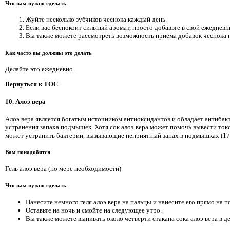
Что вам нужно сделать
Жуйте несколько зубчиков чеснока каждый день.
Если вас беспокоит сильный аромат, просто добавьте в свой ежеднев
Вы также можете рассмотреть возможность приема добавок чеснока п
Как часто вы должны это делать
Делайте это ежедневно.
Вернуться к TOC
10. Алоэ вера
Алоэ вера является богатым источником антиоксидантов и обладает антибакт
устранения запаха подмышек. Хотя сок алоэ вера может помочь вывести ток
может устранить бактерии, вызывающие неприятный запах в подмышках (17
Вам понадобится
Гель алоэ вера (по мере необходимости)
Что вам нужно сделать
Нанесите немного геля алоэ вера на пальцы и нанесите его прямо на 
Оставьте на ночь и смойте на следующее утро.
Вы также можете выпивать около четверти стакана сока алоэ вера в де