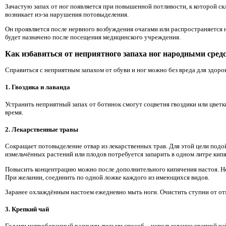
Зачастую запах от ног появляется при повышенной потливости, к которой с
возникает из-за нарушения потовыделения.
Он проявляется после нервного возбуждения очагами или распространяется н
будет назначено после посещения медицинского учреждения.
Как избавиться от неприятного запаха ног народными сред
Справиться с неприятным запахом от обуви и ног можно без вреда для здоро
1. Гвоздика и лаванда
Устранить неприятный запах от ботинок смогут соцветия гвоздики или цветк
время.
2. Лекарственные травы
Сокращает потовыделение отвар из лекарственных трав. Для этой цели под
измельчённых растений или плодов потребуется запарить в одном литре кипят
Повысить концентрацию можно после дополнительного кипячения настоя. Не 
При желании, соединить по одной ложке каждого из имеющихся видов.
Заранее охлаждённым настоем ежедневно мыть ноги. Очистить ступни от от
3. Крепкий чай
Годами испробованный разными людьми способ – использование крепкой чай