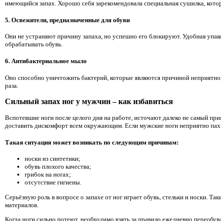
имеющийся запах. Хорошо себя зарекомендовала специальная сушилка, котор
5. Освежители, предназначенные для обуви
Они не устраняют причину запаха, но успешно его блокируют. Удобная упак
обрабатывать обувь.
6. Антибактериальное мыло
Оно способно уничтожить бактерий, которые являются причиной неприятного
раза.
Сильный запах ног у мужчин – как избавиться
Вспотевшие ноги после целого дня на работе, источают далеко не самый при
доставить дискомфорт всем окружающим. Если мужские ноги неприятно пахну
Такая ситуация может возникать по следующим причинам:
носки из синтетики;
обувь плохого качества;
грибок на ногах;
отсутствие гигиены.
Серьёзную роль в вопросе о запахе от ног играет обувь, стельки и носки. 
материалов.
Когда ноги сильно потеют, необходимо взять за правило ежедневно переобува