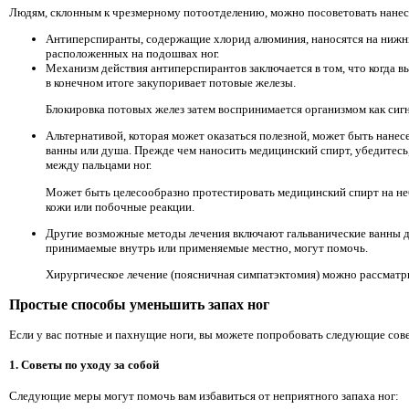
Людям, склонным к чрезмерному потоотделению, можно посоветовать нанест
Антиперспиранты, содержащие хлорид алюминия, наносятся на нижню
расположенных на подошвах ног.
Механизм действия антиперспирантов заключается в том, что когда вы
в конечном итоге закупоривает потовые железы.
Блокировка потовых желез затем воспринимается организмом как сиг
Альтернативой, которая может оказаться полезной, может быть нанес
ванны или душа. Прежде чем наносить медицинский спирт, убедитесь,
между пальцами ног.
Может быть целесообразно протестировать медицинский спирт на не
кожи или побочные реакции.
Другие возможные методы лечения включают гальванические ванны д
принимаемые внутрь или применяемые местно, могут помочь.
Хирургическое лечение (поясничная симпатэктомия) можно рассматр
Простые способы уменьшить запах ног
Если у вас потные и пахнущие ноги, вы можете попробовать следующие сове
1. Советы по уходу за собой
Следующие меры могут помочь вам избавиться от неприятного запаха ног: