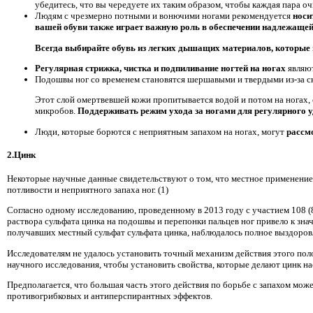
убедитесь, что вы чередуете их таким образом, чтобы каждая пара оч
Людям с чрезмерно потными и вонючими ногами рекомендуется
носи
вашей обуви также играет важную роль в обеспечении надлежащей 
Всегда выбирайте обувь из легких дышащих материалов, которые 
Регулярная стрижка, чистка и подпиливание ногтей на ногах
являю
Подошвы ног со временем становятся шершавыми и твердыми из-за ск
Этот слой омертвевшей кожи пропитывается водой и потом на ногах,
микробов.
Поддерживать режим ухода за ногами для регулярного 
Люди, которые борются с неприятным запахом на ногах, могут
рассм
2.Цинк
Некоторые научные данные свидетельствуют о том, что местное применение
потливости и неприятного запаха ног. (1)
Согласно одному исследованию, проведенному в 2013 году с участием 108 (
раствора сульфата цинка на подошвы и перепонки пальцев ног привело к зна
получавших местный сульфат сульфата цинка, наблюдалось полное выздоровл
Исследователям не удалось установить точный механизм действия этого пол
научного исследования, чтобы установить свойства, которые делают цинк на
Предполагается, что большая часть этого действия по борьбе с запахом мож
противогрибковых и антиперспирантных эффектов.