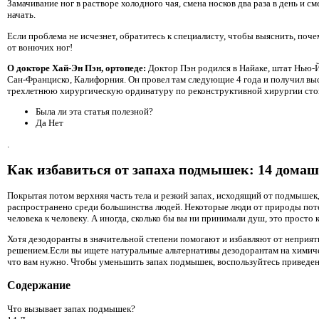
Замачивание ног в растворе холодного чая, смена носков два раза в день и см
начать.
Если проблема не исчезнет, ​​обратитесь к специалисту, чтобы выяснить, по
от вонючих ног!
О докторе Хай-Эн Пэн, ортопеде:
Доктор Пэн родился в Найаке, штат Нью-
Сан-Франциско, Калифорния. Он провел там следующие 4 года и получил вы
трехлетнюю хирургическую ординатуру по реконструктивной хирургии стоп
Была ли эта статья полезной?
Да Нет
.
Как избавиться от запаха подмышек: 14 домаш
Покрытая потом верхняя часть тела и резкий запах, исходящий от подмышек, 
распространено среди большинства людей. Некоторые люди от природы потею
человека к человеку. А иногда, сколько бы вы ни принимали душ, это просто
Хотя дезодоранты в значительной степени помогают и избавляют от неприятн
решением.Если вы ищете натуральные альтернативы дезодорантам на химическ
что вам нужно. Чтобы уменьшить запах подмышек, воспользуйтесь приведе
Содержание
Что вызывает запах подмышек?