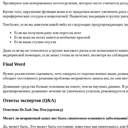
Чрезмерное или ненормальное потоотделение, которое часто считается доса
Кроме того, нарушение функции кожи и ее придатков может увеличить риск 
периферических сосудов и невропатией. Пациентам, входящим в группу рис
Тем более, если вы заметили какой-либо из следующих предупреждающих зн
Если вы получили рану или порез на ноге
Если кожа на ногах кажется необычно красной
Если ваши ступни опухли
Даже если вы не относитесь к группе высокого риска и не испытываете каки
медицинской помощью, если запах стопы не исчезнет, ​​несмотря на соблюд
Final Word
Нужно реалистично оценивать, чего ожидать от перечисленных выше домашн
обещает постоянного решения проблемы неприятного запаха ног, но они мог
Домашние средства больше основаны на опыте, чем на научных данных. В ре
кратковременное домашнее лечение не увенчалось успехом, рекомендуется 
Ответы экспертов (Q&A)
Отвечено Dr.Хай-Энь Пэн (ортопед)
Может ли неприятный запах ног быть симптомом основного заболевания
Да, может быть. Это может быть состояние, известное как гипергидроз, или