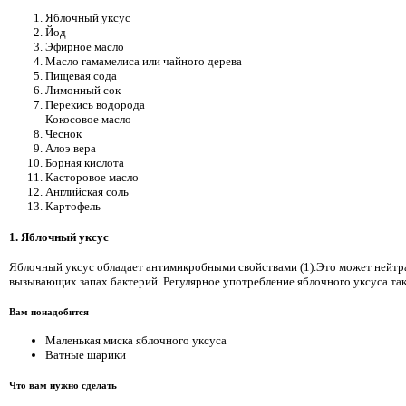
Яблочный уксус
Йод
Эфирное масло
Масло гамамелиса или чайного дерева
Пищевая сода
Лимонный сок
Перекись водорода
Кокосовое масло
Чеснок
Алоэ вера
Борная кислота
Касторовое масло
Английская соль
Картофель
1. Яблочный уксус
Яблочный уксус обладает антимикробными свойствами (1).Это может нейт
вызывающих запах бактерий. Регулярное употребление яблочного уксуса та
Вам понадобится
Маленькая миска яблочного уксуса
Ватные шарики
Что вам нужно сделать