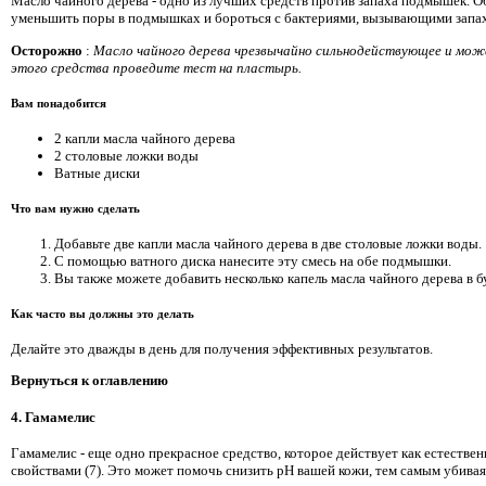
Масло чайного дерева - одно из лучших средств против запаха подмышек. О
уменьшить поры в подмышках и бороться с бактериями, вызывающими запах,
Осторожно
:
Масло чайного дерева чрезвычайно сильнодействующее и мож
этого средства проведите тест на пластырь.
Вам понадобится
2 капли масла чайного дерева
2 столовые ложки воды
Ватные диски
Что вам нужно сделать
Добавьте две капли масла чайного дерева в две столовые ложки воды.
С помощью ватного диска нанесите эту смесь на обе подмышки.
Вы также можете добавить несколько капель масла чайного дерева в бу
Как часто вы должны это делать
Делайте это дважды в день для получения эффективных результатов.
Вернуться к оглавлению
4. Гамамелис
Гамамелис - еще одно прекрасное средство, которое действует как естеств
свойствами (7). Это может помочь снизить pH вашей кожи, тем самым убивая