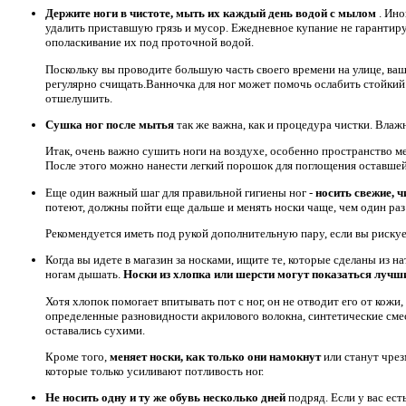
Держите ноги в чистоте, мыть их каждый день водой с мылом
. Ин
удалить приставшую грязь и мусор. Ежедневное купание не гарантиру
ополаскивание их под проточной водой.
Поскольку вы проводите большую часть своего времени на улице, ваш
регулярно счищать.Ванночка для ног может помочь ослабить стойкий 
отшелушить.
Сушка ног после мытья
так же важна, как и процедура чистки. Влажн
Итак, очень важно сушить ноги на воздухе, особенно пространство м
После этого можно нанести легкий порошок для поглощения оставшей
Еще один важный шаг для правильной гигиены ног -
носить свежие, 
потеют, должны пойти еще дальше и менять носки чаще, чем один раз 
Рекомендуется иметь под рукой дополнительную пару, если вы рискуе
Когда вы идете в магазин за носками, ищите те, которые сделаны из 
ногам дышать.
Носки из хлопка или шерсти могут показаться луч
Хотя хлопок помогает впитывать пот с ног, он не отводит его от кож
определенные разновидности акрилового волокна, синтетические смес
оставались сухими.
Кроме того,
меняет носки, как только они намокнут
или станут чре
которые только усиливают потливость ног.
Не носить одну и ту же обувь несколько дней
подряд. Если у вас ес