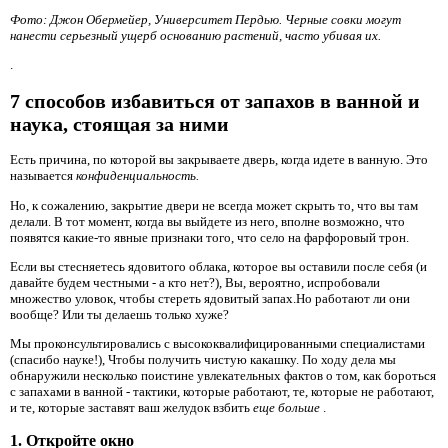
Фото: Джон Обермейер, Университет Пердью. Черные совки могут
нанести серьезный ущерб основанию растений, часто убивая их.
.
7 способов избавиться от запахов в ванной и
наука, стоящая за ними
Есть причина, по которой вы закрываете дверь, когда идете в ванную. Это
называется
конфиденциальность.
Но, к сожалению, закрытие двери не всегда может скрыть то, что вы там
делали. В тот момент, когда вы выйдете из него, вполне возможно, что
появятся какие-то явные признаки того, что село на фарфоровый трон.
Если вы стесняетесь ядовитого облака, которое вы оставили после себя (и
давайте будем честными - а кто нет?), Вы, вероятно, испробовали
множество уловок, чтобы стереть ядовитый запах.Но работают ли они
вообще? Или ты делаешь только хуже?
Мы проконсультировались с высококвалифицированными специалистами
(спасибо науке!), Чтобы получить чистую какашку. По ходу дела мы
обнаружили несколько поистине увлекательных фактов о том, как бороться
с запахами в ванной - тактики, которые работают, те, которые не работают,
и те, которые заставят ваш желудок взбить
еще больше
.
1. Откройте окно