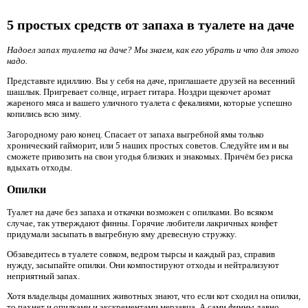
5 простых средств от запаха в туалете на даче
Надоел запах туалета на даче? Мы знаем, как его убрать и что для этого
надо.
Представьте идиллию. Вы у себя на даче, приглашаете друзей на весенний
шашлык. Пригревает солнце, играет гитара. Ноздри щекочет аромат
жареного мяса и вашего уличного туалета с фекалиями, которые успешно
копились всю зиму.
Загородному раю конец. Спасает от запаха выгребной ямы только
хронический гайморит, или 5 наших простых советов. Следуйте им и вы
сможете привозить на свои угодья близких и знакомых. Причём без риска
вдыхать отходы.
Опилки
Туалет на даче без запаха и откачки возможен с опилками. Во всяком
случае, так утверждают финны. Горячие любители лакричных конфет
придумали засыпать в выгребную яму древесную стружку.
Обзаведитесь в туалете совком, ведром тырсы и каждый раз, справив
нужду, засыпайте опилки. Они компостируют отходы и нейтрализуют
неприятный запах.
Хотя владельцы домашних животных знают, что если кот сходил на опилки,
то пахнет и опилками и экскрементами мерзавца. А сами финны давно