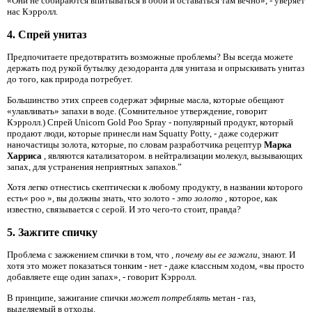
«Они не собираются впитываться в обои и оставаться там вечно», - уверяет
нас Кэрролл.
4. Спрей унитаз
Предпочитаете предотвратить возможные проблемы? Вы всегда можете
держать под рукой бутылку дезодоранта для унитаза и опрыскивать унитаз
до того, как природа потребует.
Большинство этих спреев содержат эфирные масла, которые обещают
«улавливать» запахи в воде. (Сомнительное утверждение, говорит
Кэрролл.) Спрей Unicorn Gold Poo Spray - популярный продукт, который
продают люди, которые принесли нам Squatty Potty, - даже содержит
наночастицы золота, которые, по словам разработчика рецептур
Марка
Харриса
, являются катализатором. в нейтрализации молекул, вызывающих
запах, для устранения неприятных запахов.”
Хотя легко отнестись скептически к любому продукту, в названии которого
есть« poo », вы должны знать, что золото
- это золото
, которое, как
известно, связывается с серой. И это чего-то стоит, правда?
5. Зажгите спичку
Проблема с зажжением спички в том, что
, почему вы ее зажгли,
знают. И
хотя это может показаться тонким - нет - даже классным ходом, «вы просто
добавляете еще один запах», - говорит Кэрролл.
В принципе, зажигание спички
может потреблять
метан - газ,
выделяемый в отходы.