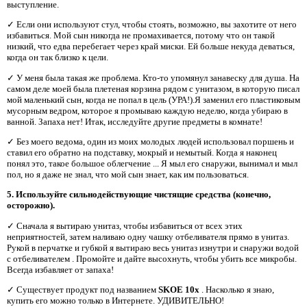
выступление.
✓ Если они используют стул, чтобы стоять, возможно, вы захотите от него
избавиться. Мой сын никогда не промахивается, потому что он такой
низкий, что едва перебегает через край миски. Ей больше некуда деваться,
когда он так близко к цели.
✓ У меня была такая же проблема. Кто-то упомянул занавеску для душа. На
самом деле моей была плетеная корзина рядом с унитазом, в которую писал
мой маленький сын, когда не попал в цель (УРА!).Я заменил его пластиковым
мусорным ведром, которое я промываю каждую неделю, когда убираю в
ванной. Запаха нет! Итак, исследуйте другие предметы в комнате!
✓ Без моего ведома, один из моих молодых людей использовал поршень и
ставил его обратно на подставку, мокрый и немытый. Когда я наконец
понял это, такое большое облегчение ... Я мыл его снаружи, вынимал и мыл
пол, но я даже не знал, что мой сын знает, как им пользоваться.
5. Используйте сильнодействующие чистящие средства (конечно,
осторожно).
✓ Сначала я вытираю унитаз, чтобы избавиться от всех этих
неприятностей, затем наливаю одну чашку отбеливателя прямо в унитаз.
Рукой в ​​перчатке и губкой я вытираю весь унитаз изнутри и снаружи водой
с отбеливателем
. Промойте и дайте высохнуть, чтобы убить все микробы.
Всегда избавляет от запаха!
✓ Существует продукт под названием
SKOE 10x
. Насколько я знаю,
купить его можно только в Интернете. УДИВИТЕЛЬНО!