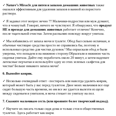
✓
Nature’s Miracle для пятен и запахов домашних животных
также
оказался эффективным для удаления запахов в ванной из пористого
раствора.
✓ Я задавал этот вопрос вечно !!! Мальчики-подростки или муж думают,
что я чокнутый. Говорят, ничего не чувствуют. Я обнаружил, что
продукт
НЕ в проходе для домашних животных
работает отлично! Конечно,
после тщательной очистки. Затем распыляю повсюду вокруг унитаза.
✓ Мы избавились от запаха мочи в туалете. Обод был сильно испачкан, и
обычные чистящие средства просто не справились бы, поэтому я
использовал средство для чистки духовок
! Мы опрыскали обод и были
уверены, что попадем и на нижнюю сторону.Обрызгали и нижнюю часть
сиденья унитаза. Дайте ему поработать около 20 минут, а затем наденьте
латексные перчатки и используйте одну из этих зеленых салфеток для
чистки! Больше никакого запаха мочи!
6. Вымойте коврик.
✓ Несколько очевидный ответ - постирать или навсегда удалить коврик,
который может быть у вас перед туалетом. Двое моих мальчиков все еще
сидят большую часть времени, но им все же удается вылезти из щели
между сиденьем и унитазом, и моча стекает по унитазу на пол.
7. Скажите мальчикам сесть (или проявите более творческий подход).
✓ Научите их писать только сидя дома и только стоя в общественных
туалетах. Здесь работает как шарм.