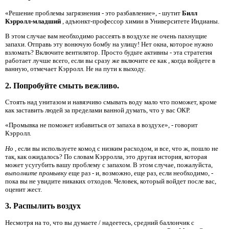
«Решение проблемы загрязнения - это разбавление», - шутит
Билл
Кэрролл-младший
, адъюнкт-профессор химии в Университете Индианы.
В этом случае вам необходимо рассеять в воздухе не очень пахнущие
запахи. Отправь эту вонючую бомбу на улицу! Нет окна, которое нужно
взломать? Включите вентилятор. Просто будьте активны - эта стратегия
работает лучше всего, если вы сразу же включите ее как
, когда войдете в
ванную, отмечает Кэрролл. Не на пути к выходу.
2. Попробуйте смыть вежливо.
Стоять над унитазом и навязчиво смывать воду мало что поможет, кроме
как заставить людей за пределами ванной думать, что у вас ОКР.
«Промывка не поможет избавиться от запаха в воздухе», - говорит
Кэрролл.
Но
, если вы используете комод с низким расходом, и все, что ж, пошло не
так, как ожидалось? По словам Кэрролла, это другая история, которая
может усугубить вашу проблему с запахом. В этом случае, пожалуйста,
выполните промывку
еще раз - и, возможно, еще раз, если необходимо, -
пока вы не увидите никаких отходов. Человек, который войдет после вас,
оценит жест.
3. Распылить воздух
Несмотря на то, что вы думаете / надеетесь, средний баллончик с