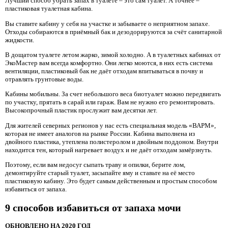
Лучший способ убрать запах в туалете – это сам туалет. А точнее –
пластиковая туалетная кабина.
Вы ставите кабину у себя на участке и забываете о неприятном запахе.
Отходы собираются в приёмный бак и дезодорируются за счёт санитарной
жидкости.
В дощатом туалете летом жарко, зимой холодно. А в туалетных кабинах от
ЭкоМастер вам всегда комфортно. Они легко моются, в них есть система
вентиляции, пластиковый бак не даёт отходам впитываться в почву и
отравлять грунтовые воды.
Кабины мобильны. За счет небольшого веса биотуалет можно передвигать
по участку, прятать в сарай или гараж. Вам не нужно его ремонтировать.
Высокопрочный пластик прослужит вам десятки лет.
Для жителей северных регионов у нас есть специальная модель «ВАРМ»,
которая не имеет аналогов на рынке России. Кабина выполнена из
двойного пластика, утеплена полистеролом и двойным поддоном. Внутри
находится тен, который нагревает воздух и не даёт отходам замёрзнуть.
Поэтому, если вам недосуг сыпать траву и опилки, берите лом,
демонтируйте старый туалет, засыпайте яму и ставьте на её место
пластиковую кабину. Это будет самым действенным и простым способом
избавиться от запаха.
9 способов избавиться от запаха мочи
ОБНОВЛЕНО НА 2020 ГОД