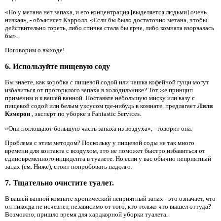
«Но у метана нет запаха, и его концентрация [выделяется людьми] очень
низкая», - объясняет Кэрролл. «Если бы было достаточно метана, чтобы
действительно гореть, либо спичка стала бы ярче, либо комната взорвалась
бы».
Поговорим о выходе!
6. Используйте пищевую соду
Вы знаете, как коробка с пищевой содой или чашка кофейной гущи могут
избавиться от прогорклого запаха в холодильнике? Тот же принцип
применим и к вашей ванной. Поставьте небольшую миску или вазу с
пищевой содой или белым уксусом где-нибудь в комнате, предлагает
Лили
Кэмерон
, эксперт по уборке в Fantastic Services.
«Они поглощают большую часть запаха из воздуха», - говорит она.
Проблема с этим методом? Поскольку у пищевой соды не так много
времени для контакта с воздухом, это не поможет быстро избавиться от
единовременного инцидента в туалете. Но если у вас обычно неприятный
запах (см. Ниже), стоит попробовать надолго.
7. Тщательно очистите туалет.
В вашей ванной комнате хронический неприятный запах - это означает, что
он никогда не исчезнет, ​​независимо от того, кто только что вышел оттуда?
Возможно, пришло время для хардкорной уборки туалета.