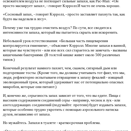
освежителем воздуха не поглощает сильные запахи, как Pac-Man: «Он
просто маскирует запах», - говорит Кэрролл.И часто не очень хорошо.
«Сосновый запах, - говорит Кэрролл, - просто заставляет пахнуть так, как
будто вы наделали в лесу».
Почему уже так трудно очистить воздух? По сути, все сводится к
интенсивности запаха, который вы пытаетесь скрыть или искоренить.
Небольшой урок естествознания: «Большая часть пищеварения
контролируется гниением», - объясняет Кэрролл. Многие запахи в ванной,
которые вы чувствуете - или изо всех сил стараетесь не замечать - вызваны
кишечными бактериями. (В толстой кишке живет около 500 различных
типов.)
Конечный результат намного пахнет, чем, скажем, сигарный дым или
подгоревшие тосты. (Кроме того, вы должны учитывать тот факт, что мы,
люди, рефлекторно испытываем отвращение к запаху фекалий - изящный
эволюционный трюк, который удерживает нас от потенциально опасных
микробов, которые они питают.)
И, конечно же, серьезность запах зависит от того, что вы едите. Пища с
высоким содержанием соединений серы - например, чеснок и лук - или
азотсодержащих соединений (подумайте: протеин) будет издавать запахи,
которые особенно трудно укротить с помощью аэрозольного натиска
духов, независимо от запаха.
Но мужайтесь. Запахи в туалете - краткосрочная проблема.