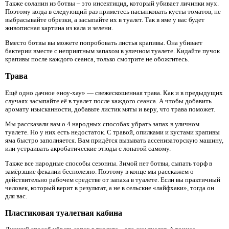
Также соланин из ботвы – это инсектицид, который убивает личинки мух.
Поэтому когда в следующий раз приметесь пасынковать кусты томатов, не
выбрасывайте обрезки, а засыпайте их в туалет. Так в яме у вас будет
живописная картина из кала и зелени.
Вместо ботвы вы можете попробовать листья крапивы. Она убивает
бактерии вместе с неприятным запахом в уличном туалете. Кидайте пучок
крапивы после каждого сеанса, только смотрите не обожгитесь.
Трава
Ещё одно дачное «ноу-хау» — свежескошенная трава. Как и в предыдущих
случаях засыпайте её в туалет после каждого сеанса. А чтобы добавить
аромату изысканности, добавьте листик мяты и веру, что трава поможет.
Мы рассказали вам о 4 народных способах убрать запах в уличном
туалете. Но у них есть недостаток. С травой, опилками и кустами крапивы
яма быстро заполняется. Вам придётся вызывать ассенизаторскую машину,
или устраивать акробатические этюды с лопатой самому.
Также все народные способы сезонны. Зимой нет ботвы, сыпать торф в
замёрзшие фекалии бесполезно. Поэтому в конце мы расскажем о
действительно рабочем средстве от запаха в туалете. Если вы практичный
человек, который верит в результат, а не в сельские «лайфхаки», тогда он
для вас.
Пластиковая туалетная кабина