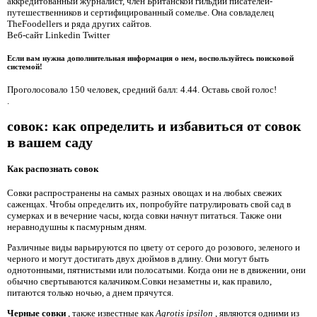
аккредитованный журналист, член Британской гильдии писателей-
путешественников и сертифицированный сомелье. Она совладелец
TheFoodellers и ряда других сайтов.
Веб-сайт Linkedin Twitter
Если вам нужна дополнительная информация о нем, воспользуйтесь поисковой
системой!
Проголосовало 150 человек, средний балл: 4.44. Оставь свой голос!
.
совок: как определить и избавиться от совок
в вашем саду
Как распознать совок
Совки распространены на самых разных овощах и на любых свежих
саженцах. Чтобы определить их, попробуйте патрулировать свой сад в
сумерках и в вечерние часы, когда совки начнут питаться. Также они
неравнодушны к пасмурным дням.
Различные виды варьируются по цвету от серого до розового, зеленого и
черного и могут достигать двух дюймов в длину. Они могут быть
однотонными, пятнистыми или полосатыми. Когда они не в движении, они
обычно свертываются калачиком.Совки незаметны и, как правило,
питаются только ночью, а днем ​​прячутся.
Черные совки
, также известные как
Agrotis ipsilon
, являются одними из