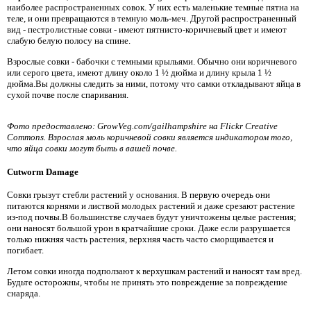
наиболее распространенных совок. У них есть маленькие темные пятна на
теле, и они превращаются в темную моль-меч. Другой распространенный
вид - пестролистные совки - имеют пятнисто-коричневый цвет и имеют
слабую белую полосу на спине.
Взрослые совки - бабочки с темными крыльями. Обычно они коричневого
или серого цвета, имеют длину около 1 ½ дюйма и длину крыла 1 ½
дюйма.Вы должны следить за ними, потому что самки откладывают яйца в
сухой почве после спаривания.
Фото предоставлено: GrowVeg.com/gailhampshire на Flickr Creative
Commons. Взрослая моль коричневой совки является индикатором того,
что яйца совки могут быть в вашей почве.
Cutworm Damage
Совки грызут стебли растений у основания. В первую очередь они
питаются корнями и листвой молодых растений и даже срезают растение
из-под почвы.В большинстве случаев будут уничтожены целые растения;
они наносят большой урон в кратчайшие сроки. Даже если разрушается
только нижняя часть растения, верхняя часть часто сморщивается и
погибает.
Летом совки иногда подползают к верхушкам растений и наносят там вред.
Будьте осторожны, чтобы не принять это повреждение за повреждение
снаряда.