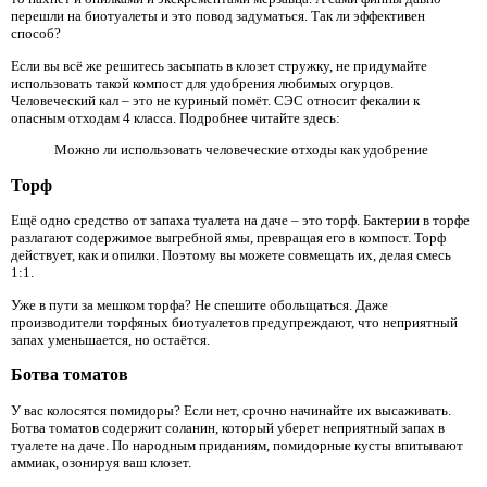
перешли на биотуалеты и это повод задуматься. Так ли эффективен
способ?
Если вы всё же решитесь засыпать в клозет стружку, не придумайте
использовать такой компост для удобрения любимых огурцов.
Человеческий кал – это не куриный помёт. СЭС относит фекалии к
опасным отходам 4 класса. Подробнее читайте здесь:
Можно ли использовать человеческие отходы как удобрение
Торф
Ещё одно средство от запаха туалета на даче – это торф. Бактерии в торфе
разлагают содержимое выгребной ямы, превращая его в компост. Торф
действует, как и опилки. Поэтому вы можете совмещать их, делая смесь
1:1.
Уже в пути за мешком торфа? Не спешите обольщаться. Даже
производители торфяных биотуалетов предупреждают, что неприятный
запах уменьшается, но остаётся.
Ботва томатов
У вас колосятся помидоры? Если нет, срочно начинайте их высаживать.
Ботва томатов содержит соланин, который уберет неприятный запах в
туалете на даче. По народным приданиям, помидорные кусты впитывают
аммиак, озонируя ваш клозет.