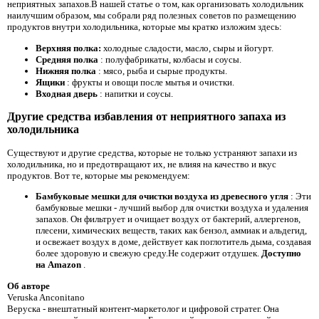
неприятных запахов.В нашей статье о том, как организовать холодильник
наилучшим образом, мы собрали ряд полезных советов по размещению
продуктов внутри холодильника, которые мы кратко изложим здесь:
Верхняя полка:
холодные сладости, масло, сыры и йогурт.
Средняя полка
: полуфабрикаты, колбасы и соусы.
Нижняя полка
: мясо, рыба и сырые продукты.
Ящики
: фрукты и овощи после мытья и очистки.
Входная дверь
: напитки и соусы.
Другие средства избавления от неприятного запаха из
холодильника
Существуют и другие средства, которые не только устраняют запахи из
холодильника, но и предотвращают их, не влияя на качество и вкус
продуктов. Вот те, которые мы рекомендуем:
Бамбуковые мешки для очистки воздуха из древесного угля
: Эти
бамбуковые мешки - лучший выбор для очистки воздуха и удаления
запахов. Он фильтрует и очищает воздух от бактерий, аллергенов,
плесени, химических веществ, таких как бензол, аммиак и альдегид,
и освежает воздух в доме, действует как поглотитель дыма, создавая
более здоровую и свежую среду.Не содержит отдушек.
Доступно
на Amazon
.
Об авторе
Veruska Anconitano
Веруска - внештатный контент-маркетолог и цифровой стратег. Она