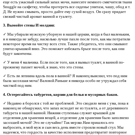
еще есть ужасный сильный запах мочи, нанесите немного смягчителя ткани
Snuggle на салфетку, чтобы протереть все сиденье унитаза, чашу, обод и т.
Д. Не нужно смывать, просто дайте ему сухой воздух. Он сразу придает
свежий чистый аромат ванной и туалету.
3. Вымойте стены И молдинг.
✓ Мы убирали мужскую уборную в нашей церкви, когда я был маленьким,
и я никогда не забуду, насколько лучше пахло после того, как мы потратили
некоторое время на чистку всех стен. Также убедитесь, что они смывают
унитаз крышкой вниз. Это поможет избежать брызг после того, как они
будут закончены.
✓ У меня 4 мальчика. Если после того, как я вымыл туалет, в ванной по-
прежнему пахнет мочой, я знаю, что это стены.
✓ Есть ли лепнина вдоль пола в ванной? Я наконец выяснил, что под ним
была засохшая моча! Валовой.Раньше я никогда особо не утруждал себя
чисткой под ним.
4. Остерегайтесь табуретов, корзин для белья и мусорных баков.
✓ Недавно я боролся с той же проблемой. Это сводило меня с ума, пока я
наконец не обнаружил, что запах исходит не из туалета, а от деревянного
табурета в нашей ванной. Нижняя ступенька служит крышкой для
отделения для хранения вещей, а отделение для хранения было заполнено
засохшей мочой! Это не случайно! Так мерзко.Нам пришлось его
выбросить, и мой муж и сын весь день вместе строили новый стул. Мы
надеемся, что гордость за качество исполнения предотвратит повторное