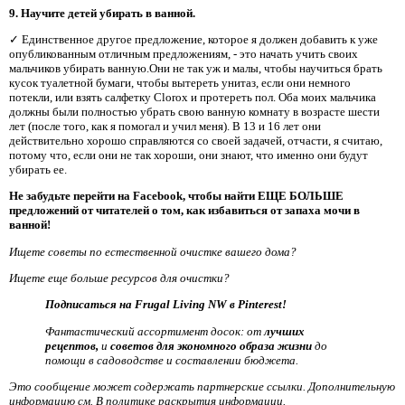
9. Научите детей убирать в ванной.
✓ Единственное другое предложение, которое я должен добавить к уже
опубликованным отличным предложениям, - это начать учить своих
мальчиков убирать ванную.Они не так уж и малы, чтобы научиться брать
кусок туалетной бумаги, чтобы вытереть унитаз, если они немного
потекли, или взять салфетку Clorox и протереть пол. Оба моих мальчика
должны были полностью убрать свою ванную комнату в возрасте шести
лет (после того, как я помогал и учил меня). В 13 и 16 лет они
действительно хорошо справляются со своей задачей, отчасти, я считаю,
потому что, если они не так хороши, они знают, что именно они будут
убирать ее.
Не забудьте перейти на Facebook, чтобы найти ЕЩЕ БОЛЬШЕ
предложений от читателей о том, как избавиться от запаха мочи в
ванной!
Ищете советы по естественной очистке вашего дома?
Ищете еще больше ресурсов для очистки?
Подписаться на Frugal Living NW в Pinterest!
Фантастический ассортимент досок: от
лучших
рецептов,
и
советов для экономного образа жизни
до
помощи в садоводстве и составлении бюджета.
Это сообщение может содержать партнерские ссылки. Дополнительную
информацию см. В политике раскрытия информации.