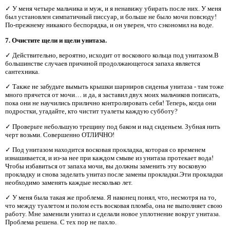
✓ У меня четыре мальчика и муж, и я ненавижу убирать после них. У меня
был установлен симпатичный писсуар, и больше не было мочи повсюду!
По-прежнему никакого беспорядка, и он уверен, что сэкономил на воде.
7. Очистите щели и щели унитаза.
✓ Действительно, вероятно, исходит от воскового кольца под унитазом.В
большинстве случаев причиной продолжающегося запаха является
сантехника.
✓ Также не забудьте вымыть крышки шарниров сиденья унитаза - там тоже
много прячется от мочи… и да, я заставил двух моих мальчиков пописать,
пока они не научились прилично контролировать себя! Теперь, когда они
подростки, угадайте, кто чистит туалеты каждую субботу?
✓ Проверьте небольшую трещину под баком и над сиденьем. Зубная нить
черт возьми. Совершенно ОТЛИЧНО!
✓ Под унитазом находится восковая прокладка, которая со временем
изнашивается, и из-за нее при каждом смыве из унитаза протекает вода!
Чтобы избавиться от запаха мочи, вы должны заменить эту восковую
прокладку и снова заделать унитаз после замены прокладки.Эти прокладки
необходимо заменять каждые несколько лет.
✓ У меня была такая же проблема. Я наконец понял, что, несмотря на то,
что между туалетом и полом есть восковая пломба, она не выполняет свою
работу. Мне заменили унитаз и сделали новое уплотнение вокруг унитаза.
Проблема решена. С тех пор не пахло.