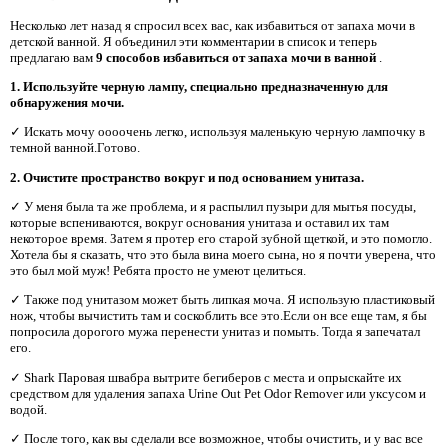
Несколько лет назад я спросил всех вас, как избавиться от запаха мочи в
детской ванной. Я объединил эти комментарии в список и теперь
предлагаю вам
9 способов избавиться от запаха мочи в ванной
.
1. Используйте черную лампу, специально предназначенную для
обнаружения мочи.
✓ Искать мочу оооочень легко, используя маленькую черную лампочку в
темной ванной.Готово.
2. Очистите пространство вокруг и под основанием унитаза.
✓ У меня была та же проблема, и я распылил пузыри для мытья посуды,
которые вспениваются, вокруг основания унитаза и оставил их там
некоторое время. Затем я протер его старой зубной щеткой, и это помогло.
Хотела бы я сказать, что это была вина моего сына, но я почти уверена, что
это был мой муж! Ребята просто не умеют целиться.
✓ Также под унитазом может быть липкая моча. Я использую пластиковый
нож, чтобы вычистить там и соскоблить все это.Если он все еще там, я бы
попросила дорогого мужа перенести унитаз и помыть. Тогда я запечатал
его.
✓ Shark Паровая швабра вытрите бегиберов с места и опрыскайте их
средством для удаления запаха Urine Out Pet Odor Remover или уксусом и
водой.
✓ После того, как вы сделали все возможное, чтобы очистить, и у вас все