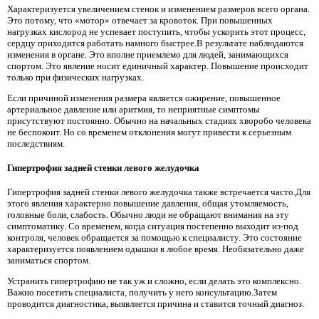
Характеризуется увеличением стенок и изменением размеров всего органа.
Это потому, что «мотор» отвечает за кровоток. При повышенных
нагрузках кислород не успевает поступить, чтобы ускорить этот процесс,
сердцу приходится работать намного быстрее.В результате наблюдаются
изменения в органе. Это вполне приемлемо для людей, занимающихся
спортом. Это явление носит единичный характер. Повышение происходит
только при физических нагрузках.
Если причиной изменения размера является ожирение, повышенное
артериальное давление или аритмия, то неприятные симптомы
присутствуют постоянно. Обычно на начальных стадиях хворобо человека
не беспокоит. Но со временем отклонения могут привести к серьезным
последствиям.
Гипертрофия задней стенки левого желудочка
Гипертрофия задней стенки левого желудочка также встречается часто.Для
этого явления характерно повышение давления, общая утомляемость,
головные боли, слабость. Обычно люди не обращают внимания на эту
симптоматику. Со временем, когда ситуация постепенно выходит из-под
контроля, человек обращается за помощью к специалисту. Это состояние
характеризуется появлением одышки в любое время. Необязательно даже
заниматься спортом.
Устранить гипертрофию не так уж и сложно, если делать это комплексно.
Важно посетить специалиста, получить у него консультацию.Затем
проводится диагностика, выявляется причина и ставится точный диагноз.