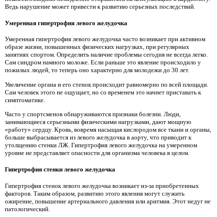
Ведь нарушение может привести к развитию серьезных последствий.
Умеренная гипертрофия левого желудочка
Умеренная гипертрофия левого желудочка часто возникает при активном
образе жизни, повышенных физических нагрузках, при регулярных
занятиях спортом. Определить наличие проблемы сегодня не всегда легко.
Сам синдром намного моложе. Если раньше это явление происходило у
пожилых людей, то теперь оно характерно для молодежи до 30 лет.
Увеличение органа и его стенок происходит равномерно по всей площади.
Сам человек этого не ощущает, но со временем это начнет приставать к
симптоматике.
Часто у спортсменов обнаруживаются признаки болезни. Люди,
занимающиеся серьезными физическими нагрузками, дают мощную
«работу» сердцу. Кровь, вовремя насыщая кислородом все ткани и органы,
больше выбрасывается из левого желудочка в аорту, что приводит к
утолщению стенки ЛЖ. Гипертрофия левого желудочка на умеренном
уровне не представляет опасности для организма человека в целом.
Гипертрофия стенки левого желудочка
Гипертрофия стенок левого желудочка возникает из-за приобретенных
факторов. Таким образом, развитию этого явления могут служить
ожирение, повышение артериального давления или аритмия. Этот недуг не
патологический.