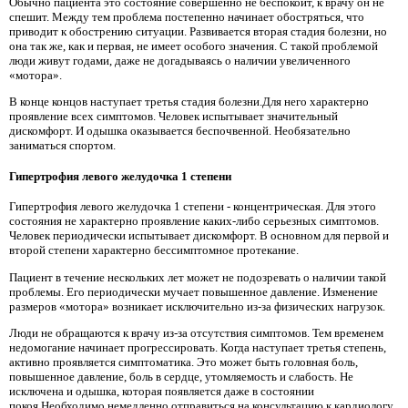
Обычно пациента это состояние совершенно не беспокоит, к врачу он не
спешит. Между тем проблема постепенно начинает обостряться, что
приводит к обострению ситуации. Развивается вторая стадия болезни, но
она так же, как и первая, не имеет особого значения. С такой проблемой
люди живут годами, даже не догадываясь о наличии увеличенного
«мотора».
В конце концов наступает третья стадия болезни.Для него характерно
проявление всех симптомов. Человек испытывает значительный
дискомфорт. И одышка оказывается беспочвенной. Необязательно
заниматься спортом.
Гипертрофия левого желудочка 1 степени
Гипертрофия левого желудочка 1 степени - концентрическая. Для этого
состояния не характерно проявление каких-либо серьезных симптомов.
Человек периодически испытывает дискомфорт. В основном для первой и
второй степени характерно бессимптомное протекание.
Пациент в течение нескольких лет может не подозревать о наличии такой
проблемы. Его периодически мучает повышенное давление. Изменение
размеров «мотора» возникает исключительно из-за физических нагрузок.
Люди не обращаются к врачу из-за отсутствия симптомов. Тем временем
недомогание начинает прогрессировать. Когда наступает третья степень,
активно проявляется симптоматика. Это может быть головная боль,
повышенное давление, боль в сердце, утомляемость и слабость. Не
исключена и одышка, которая появляется даже в состоянии
покоя.Необходимо немедленно отправиться на консультацию к кардиологу.