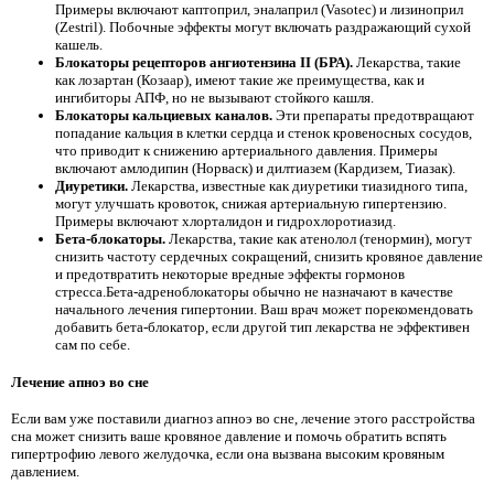
Примеры включают каптоприл, эналаприл (Vasotec) и лизиноприл
(Zestril). Побочные эффекты могут включать раздражающий сухой
кашель.
Блокаторы рецепторов ангиотензина II (БРА).
Лекарства, такие
как лозартан (Козаар), имеют такие же преимущества, как и
ингибиторы АПФ, но не вызывают стойкого кашля.
Блокаторы кальциевых каналов.
Эти препараты предотвращают
попадание кальция в клетки сердца и стенок кровеносных сосудов,
что приводит к снижению артериального давления. Примеры
включают амлодипин (Норваск) и дилтиазем (Кардизем, Тиазак).
Диуретики.
Лекарства, известные как диуретики тиазидного типа,
могут улучшать кровоток, снижая артериальную гипертензию.
Примеры включают хлорталидон и гидрохлоротиазид.
Бета-блокаторы.
Лекарства, такие как атенолол (тенормин), могут
снизить частоту сердечных сокращений, снизить кровяное давление
и предотвратить некоторые вредные эффекты гормонов
стресса.Бета-адреноблокаторы обычно не назначают в качестве
начального лечения гипертонии. Ваш врач может порекомендовать
добавить бета-блокатор, если другой тип лекарства не эффективен
сам по себе.
Лечение апноэ во сне
Если вам уже поставили диагноз апноэ во сне, лечение этого расстройства
сна может снизить ваше кровяное давление и помочь обратить вспять
гипертрофию левого желудочка, если она вызвана высоким кровяным
давлением.