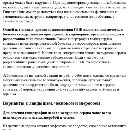
органа может быть нарушена. При неравномерном утолщении заболевание
может коснуться и клапанов сердца, что приведёт к его остановке и смерти.
Гипертрофия может развиваться под влиянием сильных физических и
эмоциональных нагрузок, например, у спортсменов или работников
физического труда.
Одной из главных причин возникновения ГЛЖ является ишемическая
болезнь сердца: плохая проходимость коронарных артерий приводит к
разрастанию мышечной ткани.
Также гипертрофия мышц сердца
возникает из-за гипертонической болезни и атеросклероза: повышенное
давление и бляшки на стенках сосудов заставляют работать сердце на
пределе возможностей. Кроме того, гипертрофия левого желудочка сердца
относится к наследственным заболеваниям. Если у кого-то из
родственников ранее была диагностирована ГЛЖ, то вероятность
её возникновения у пациента возрастает.
Заболевание на начальной стадии не даёт о себе знать, однако со временем
могут начаться сильные головокружения, перепады артериального
давления, стенокардические боли, ощущения «замирания» в сердце,
аритмии, обмороки, нарушения сна, «сердечный» кашель, отёчность и
одышка.
Варианты с ландышем, чесноком и зверобоем
Для лечения гипертрофии левого желудочка сердца чаще всего
используются ландыш, зверобой и чеснок.
Из цветков ландыша готовят эффективные средства, способные остановить