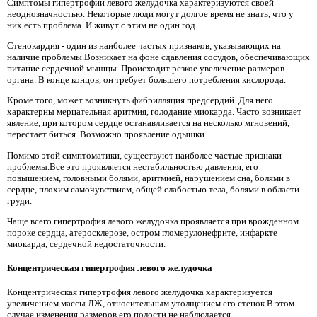
Симптомы гипертрофии левого желудочка характеризуются своей
неоднозначностью. Некоторые люди могут долгое время не знать, что у
них есть проблема. И живут с этим не один год.
Стенокардия - один из наиболее частых признаков, указывающих на
наличие проблемы.Возникает на фоне сдавления сосудов, обеспечивающих
питание сердечной мышцы. Происходит резкое увеличение размеров
органа. В конце концов, он требует большего потребления кислорода.
Кроме того, может возникнуть фибрилляция предсердий. Для него
характерны мерцательная аритмия, голодание миокарда. Часто возникает
явление, при котором сердце останавливается на несколько мгновений,
перестает биться. Возможно проявление одышки.
Помимо этой симптоматики, существуют наиболее частые признаки
проблемы.Все это проявляется нестабильностью давления, его
повышением, головными болями, аритмией, нарушением сна, болями в
сердце, плохим самочувствием, общей слабостью тела, болями в области
груди.
Чаще всего гипертрофия левого желудочка проявляется при врожденном
пороке сердца, атеросклерозе, остром гломерулонефрите, инфаркте
миокарда, сердечной недостаточности.
Концентрическая гипертрофия левого желудочка
Концентрическая гипертрофия левого желудочка характеризуется
увеличением массы ЛЖ, относительным утолщением его стенок.В этом
случае изменения размеров его полости не наблюдается.