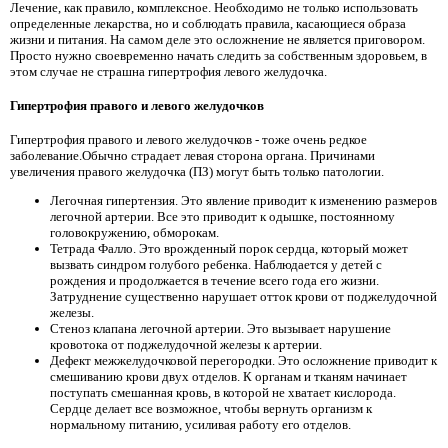
Лечение, как правило, комплексное. Необходимо не только использовать
определенные лекарства, но и соблюдать правила, касающиеся образа
жизни и питания. На самом деле это осложнение не является приговором.
Просто нужно своевременно начать следить за собственным здоровьем, в
этом случае не страшна гипертрофия левого желудочка.
Гипертрофия правого и левого желудочков
Гипертрофия правого и левого желудочков - тоже очень редкое
заболевание.Обычно страдает левая сторона органа. Причинами
увеличения правого желудочка (ПЗ) могут быть только патологии.
Легочная гипертензия. Это явление приводит к изменению размеров
легочной артерии. Все это приводит к одышке, постоянному
головокружению, обморокам.
Тетрада Фалло. Это врожденный порок сердца, который может
вызвать синдром голубого ребенка. Наблюдается у детей с
рождения и продолжается в течение всего года его жизни.
Затруднение существенно нарушает отток крови от поджелудочной
железы.
Стеноз клапана легочной артерии. Это вызывает нарушение
кровотока от поджелудочной железы к артерии.
Дефект межжелудочковой перегородки. Это осложнение приводит к
смешиванию крови двух отделов. К органам и тканям начинает
поступать смешанная кровь, в которой не хватает кислорода.
Сердце делает все возможное, чтобы вернуть организм к
нормальному питанию, усиливая работу его отделов.