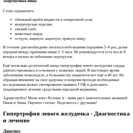
Запрещённая пища
Стоит ограничить:
обильный приём жидкости и поваренной соли;
кондитерские изделия;
свежий хлеб;
животные жиры;
острую, жирную, жареную, пряную пищу.
В течение дня необходимо питаться небольшими порциями 5–6 раз, делая
перерыв между приёмами пищи 2–3 часа. Не рекомендуется есть после 8
вечера и ночью во избежание перегрузок.
Ещё несколько десятилетий назад гипертрофия левого желудочка сердца
диагностировалась в основном у пожилых людей. В настоящее время
заболевание помолодело, а большинству пациентов нет ещё и 40 лет. Но
обращая внимание на своё здоровье и вовремя проходя необходимые
исследования можно своевременно выявить ГЛЖ и дополнить
традиционное лечение средствами народной медицины.
Здравствуйте! Меня зовут Ксения, я – мама двух замечательных малышей
Павла и Анны. Оцените статью: Поделитесь с друзьями!
Гипертрофия левого желудочка - Диагностика
и лечение
Диагноз