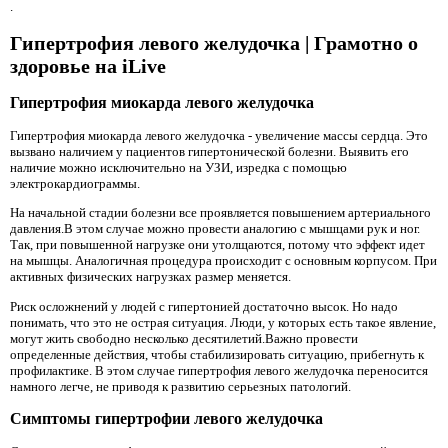
.
Гипертрофия левого желудочка | Грамотно о
здоровье на iLive
Гипертрофия миокарда левого желудочка
Гипертрофия миокарда левого желудочка - увеличение массы сердца. Это
вызвано наличием у пациентов гипертонической болезни. Выявить его
наличие можно исключительно на УЗИ, изредка с помощью
электрокардиограммы.
На начальной стадии болезни все проявляется повышением артериального
давления.В этом случае можно провести аналогию с мышцами рук и ног.
Так, при повышенной нагрузке они утолщаются, потому что эффект идет
на мышцы. Аналогичная процедура происходит с основным корпусом. При
активных физических нагрузках размер меняется.
Риск осложнений у людей с гипертонией достаточно высок. Но надо
понимать, что это не острая ситуация. Люди, у которых есть такое явление,
могут жить свободно несколько десятилетий.Важно провести
определенные действия, чтобы стабилизировать ситуацию, прибегнуть к
профилактике. В этом случае гипертрофия левого желудочка переносится
намного легче, не приводя к развитию серьезных патологий.
Симптомы гипертрофии левого желудочка