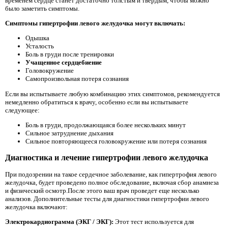
временем сердце станет достаточно толстым и твердым, чтобы можно
было заметить симптомы.
Симптомы гипертрофии левого желудочка могут включать:
Одышка
Усталость
Боль в груди после тренировки
Учащенное сердцебиение
Головокружение
Самопроизвольная потеря сознания
Если вы испытываете любую комбинацию этих симптомов, рекомендуется
немедленно обратиться к врачу, особенно если вы испытываете
следующее:
Боль в груди, продолжающаяся более нескольких минут
Сильное затруднение дыхания
Сильное повторяющееся головокружение или потеря сознания
Диагностика и лечение гипертрофии левого желудочка
При подозрении на такое сердечное заболевание, как гипертрофия левого
желудочка, будет проведено полное обследование, включая сбор анамнеза
и физический осмотр.После этого ваш врач проведет еще несколько
анализов. Дополнительные тесты для диагностики гипертрофии левого
желудочка включают:
Электрокардиограмма (ЭКГ / ЭКГ):
Этот тест используется для