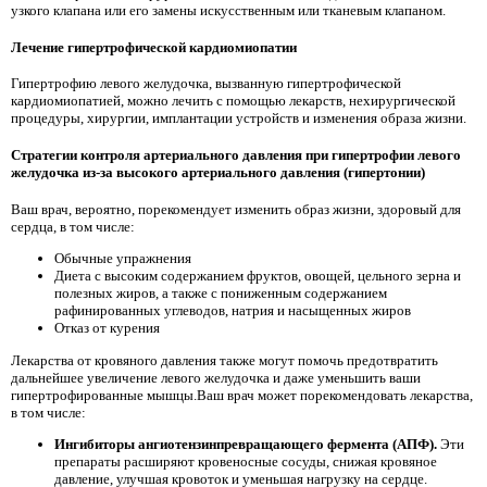
узкого клапана или его замены искусственным или тканевым клапаном.
Лечение гипертрофической кардиомиопатии
Гипертрофию левого желудочка, вызванную гипертрофической
кардиомиопатией, можно лечить с помощью лекарств, нехирургической
процедуры, хирургии, имплантации устройств и изменения образа жизни.
Стратегии контроля артериального давления при гипертрофии левого
желудочка из-за высокого артериального давления (гипертонии)
Ваш врач, вероятно, порекомендует изменить образ жизни, здоровый для
сердца, в том числе:
Обычные упражнения
Диета с высоким содержанием фруктов, овощей, цельного зерна и
полезных жиров, а также с пониженным содержанием
рафинированных углеводов, натрия и насыщенных жиров
Отказ от курения
Лекарства от кровяного давления также могут помочь предотвратить
дальнейшее увеличение левого желудочка и даже уменьшить ваши
гипертрофированные мышцы.Ваш врач может порекомендовать лекарства,
в том числе:
Ингибиторы ангиотензинпревращающего фермента (АПФ).
Эти
препараты расширяют кровеносные сосуды, снижая кровяное
давление, улучшая кровоток и уменьшая нагрузку на сердце.