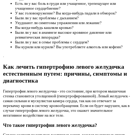
Есть ли у вас боль в груди или учащенное, трепещущее или
учащенное сердцебиение?
У вас головокружение? Вы когда-нибудь падали в обморок?
Были ли у вас проблемы с дыханием?
Ухудшают ли симптомы упражнения или лежание?
Вы когда-нибудь кашляли кровью?
Были ли у вас в анамнезе высокое кровяное давление или
ревматическая лихорадка?
Были ли у вас в семье проблемы с сердцем?
Вы курили или курили? Вы употребляете алкоголь или кофеин?
.
Как лечить гипертрофию левого желудочка
естественным путем: причины, симптомы и
диагностика
Гипертрофия левого желудочка - это состояние, при котором мышечная
стенка становится утолщенной (гипертрофированной). Левый желудочек -
самая сильная и мускулистая камера сердца, так как он отвечает за
перекачку крови в систему кровообращения. Если он будет нарушен, как в
случае гипертрофии левого желудочка, это окажет значительное
негативное воздействие на все тело.
Что такое гипертрофия левого желудочка?
Сердце состоит из четырех различных камер, каждая из которых имеет