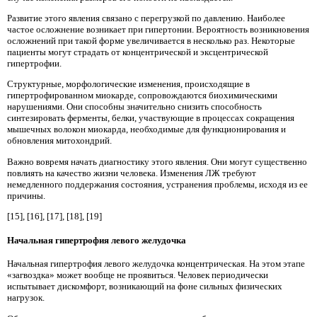
Развитие этого явления связано с перегрузкой по давлению. Наиболее
частое осложнение возникает при гипертонии. Вероятность возникновения
осложнений при такой форме увеличивается в несколько раз. Некоторые
пациенты могут страдать от концентрической и эксцентрической
гипертрофии.
Структурные, морфологические изменения, происходящие в
гипертрофированном миокарде, сопровождаются биохимическими
нарушениями. Они способны значительно снизить способность
синтезировать ферменты, белки, участвующие в процессах сокращения
мышечных волокон миокарда, необходимые для функционирования и
обновления митохондрий.
Важно вовремя начать диагностику этого явления. Они могут существенно
повлиять на качество жизни человека. Изменения ЛЖ требуют
немедленного поддержания состояния, устранения проблемы, исходя из ее
причины.
[15], [16], [17], [18], [19]
Начальная гипертрофия левого желудочка
Начальная гипертрофия левого желудочка концентрическая. На этом этапе
«загвоздка» может вообще не проявиться. Человек периодически
испытывает дискомфорт, возникающий на фоне сильных физических
нагрузок.