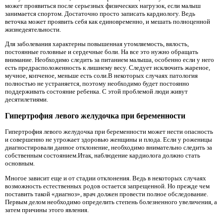
может проявиться после серьезных физических нагрузок, если малыш
занимается спортом. Достаточно просто записать кардиологу. Ведь
веточка может проявить себя как единовременно, и мешать полноценной
жизнедеятельности.
Для заболевания характерны повышенная утомляемость, вялость,
постоянные головные и сердечные боли. На все это нужно обращать
внимание. Необходимо следить за питанием малыша, особенно если у него
есть предрасположенность к лишнему весу. Следует исключить жареное,
мучное, копченое, меньше есть соли.В некоторых случаях патология
полностью не устраняется, поэтому необходимо будет постоянно
поддерживать состояние ребенка. С этой проблемой люди живут
десятилетиями.
Гипертрофия левого желудочка при беременности
Гипертрофия левого желудочка при беременности может нести опасность
и совершенно не угрожает здоровью женщины и плода. Если у роженицы
диагностировали данное отклонение, необходимо внимательно следить за
собственным состоянием.Итак, наблюдение кардиолога должно стать
основным.
Многое зависит еще и от стадии отклонения. Ведь в некоторых случаях
возможность естественных родов остается запрещенной. Но прежде чем
поставить такой «диагноз», врач должен провести полное обследование.
Первым делом необходимо определить степень болезненного увеличения, а
затем причины этого явления.