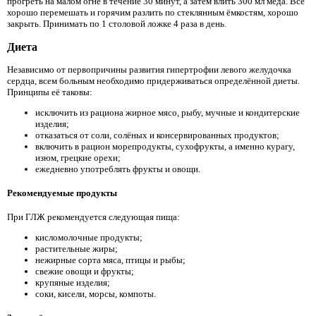
прогреть на малом огне в течение 30 минут, а затем влить 300 мл мёда. Всё
хорошо перемешать и горячим разлить по стеклянным ёмкостям, хорошо
закрыть. Принимать по 1 столовой ложке 4 раза в день.
Диета
Независимо от первопричины развития гипертрофии левого желудочка
сердца, всем больным необходимо придерживаться определённой диеты.
Принципы её таковы:
исключить из рациона жирное мясо, рыбу, мучные и кондитерские
изделия;
отказаться от соли, солёных и консервированных продуктов;
включить в рацион морепродукты, сухофрукты, а именно курагу,
изюм, грецкие орехи;
ежедневно употреблять фрукты и овощи.
Рекомендуемые продукты
При ГЛЖ рекомендуется следующая пища:
кисломолочные продукты;
растительные жиры;
нежирные сорта мяса, птицы и рыбы;
свежие овощи и фрукты;
крупяные изделия;
соки, кисели, морсы, компоты.