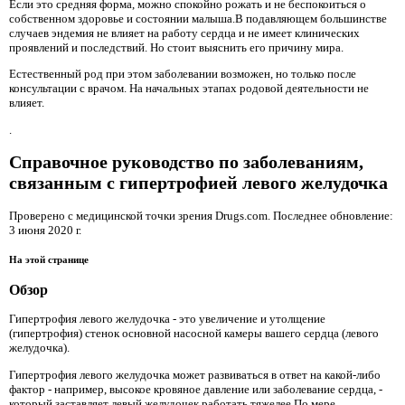
Если это средняя форма, можно спокойно рожать и не беспокоиться о
собственном здоровье и состоянии малыша.В подавляющем большинстве
случаев эндемия не влияет на работу сердца и не имеет клинических
проявлений и последствий. Но стоит выяснить его причину мира.
Естественный род при этом заболевании возможен, но только после
консультации с врачом. На начальных этапах родовой деятельности не
влияет.
.
Справочное руководство по заболеваниям,
связанным с гипертрофией левого желудочка
Проверено с медицинской точки зрения Drugs.com. Последнее обновление:
3 июня 2020 г.
На этой странице
Обзор
Гипертрофия левого желудочка - это увеличение и утолщение
(гипертрофия) стенок основной насосной камеры вашего сердца (левого
желудочка).
Гипертрофия левого желудочка может развиваться в ответ на какой-либо
фактор - например, высокое кровяное давление или заболевание сердца, -
который заставляет левый желудочек работать тяжелее.По мере