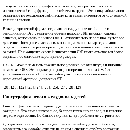
Эксцентрическая гипертрофия левого желудочка развивается из-за
изотонической гиперфункции или объема нагрузки. Этот вид заболевания
различают по эхокардиографическим критериям, значениям относительной
толщины стенок.
В эксцентрической форме встречаются следующие особенности
гемодинамики.Это увеличение объема полости ЛЖ, высокая ударная
эмиссия, относительно низкое ОПСС, относительно небольшое пульсовое
давление. Последнее явление связано с податливостью артериального
отдела сосудистого русла при отсутствии выраженных вазоспастических
реакций. При концентрической гипертрофии ЛЖ также отмечается более
выраженное снижение коронарного резерва.
На ЭКГ можно заметить значительное увеличение амплитуды и ширины
комплекса QRS. Это характерно для расширения полости ЛЖ без
утолщения ее стенок.При этом наблюдаются признаки нарушения
коронарной артерии - депрессия ST.
[20], [21], [22], [23], [24], [25], [26], [27], [28], [29]
Гипертрофия левого желудочка у детей
Гипертрофия левого желудочка у детей возникает в основном с самого
рождения. Что самое интересное, беспрепятственно проходит в течение
первого года жизни. Но бывают случаи, когда проблема не устраняется.
Для диагностики заболевания достаточно понаблюдать за ребенком,
выслушать его жалобы, отвести на прием к специалисту.Это состояние