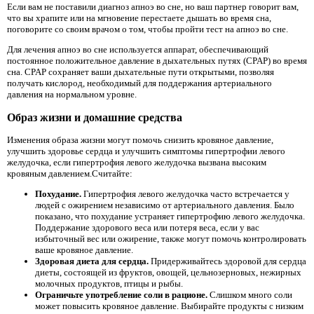
Если вам не поставили диагноз апноэ во сне, но ваш партнер говорит вам,
что вы храпите или на мгновение перестаете дышать во время сна,
поговорите со своим врачом о том, чтобы пройти тест на апноэ во сне.
Для лечения апноэ во сне используется аппарат, обеспечивающий
постоянное положительное давление в дыхательных путях (CPAP) во время
сна. CPAP сохраняет ваши дыхательные пути открытыми, позволяя
получать кислород, необходимый для поддержания артериального
давления на нормальном уровне.
Образ жизни и домашние средства
Изменения образа жизни могут помочь снизить кровяное давление,
улучшить здоровье сердца и улучшить симптомы гипертрофии левого
желудочка, если гипертрофия левого желудочка вызвана высоким
кровяным давлением.Считайте:
Похудание.
Гипертрофия левого желудочка часто встречается у
людей с ожирением независимо от артериального давления. Было
показано, что похудание устраняет гипертрофию левого желудочка.
Поддержание здорового веса или потеря веса, если у вас
избыточный вес или ожирение, также могут помочь контролировать
ваше кровяное давление.
Здоровая диета для сердца.
Придерживайтесь здоровой для сердца
диеты, состоящей из фруктов, овощей, цельнозерновых, нежирных
молочных продуктов, птицы и рыбы.
Ограничьте употребление соли в рационе.
Слишком много соли
может повысить кровяное давление. Выбирайте продукты с низким