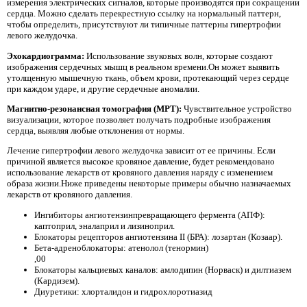
измерения электрических сигналов, которые производятся при сокращении
сердца. Можно сделать перекрестную ссылку на нормальный паттерн,
чтобы определить, присутствуют ли типичные паттерны гипертрофии
левого желудочка.
Эхокардиограмма:
Использование звуковых волн, которые создают
изображения сердечных мышц в реальном времени.Он может выявить
утолщенную мышечную ткань, объем крови, протекающий через сердце
при каждом ударе, и другие сердечные аномалии.
Магнитно-резонансная томография (МРТ):
Чувствительное устройство
визуализации, которое позволяет получать подробные изображения
сердца, выявляя любые отклонения от нормы.
Лечение гипертрофии левого желудочка зависит от ее причины. Если
причиной является высокое кровяное давление, будет рекомендовано
использование лекарств от кровяного давления наряду с изменением
образа жизни.Ниже приведены некоторые примеры обычно назначаемых
лекарств от кровяного давления.
Ингибиторы ангиотензинпревращающего фермента (АПФ):
каптоприл, эналаприл и лизиноприл.
Блокаторы рецепторов ангиотензина II (БРА): лозартан (Козаар).
Бета-адреноблокаторы: атенолол (тенормин)
,00
Блокаторы кальциевых каналов: амлодипин (Норваск) и дилтиазем
(Кардизем).
Диуретики: хлорталидон и гидрохлоротиазид