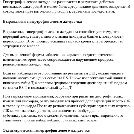
Гипертрофия левого желудочка развивается в результате действия
нескольких факторов.Это может быть артериальное давление, ожирение. В
совокупности две патологии приводят к серьезным последствиям.
Выраженная гипертрофия левого желудочка
Выраженная гипертрофия левого желудочка способствует тому, что
передний лоскут митрального клапана находится близко к поверхности
перегородки. Этот процесс усиливает приток крови к перегородке, что
затрудняет ее выброс.
Для выраженной формы заболевания характерно дистрофическое
изменение, которое часто сопровождается нарушением процесса
реполяризации желудочков.
Если вы наблюдаете это состояние по результатам ЭКГ, можно увидеть
наличие косого смещения сегмента RS-T ниже изоэлектрической линии и
инверсию зубца T, а в правом грудном отведении дискордантный подъем
сегмента RS-T и положительный зубец T.
При выраженном проявлении, особенно при развитии дистрофических
изменений миокарда, резко замедляется процесс деполяризации левого ЛЖ
в сторону эпикарда.Поэтому реполяризация субэндокардиальных отделов
ЛЖ может начаться до того, как закончится возбуждение
субэпикардиальных его отделов. Болезненная смена ярко выраженного
типа имеет полный набор неблагоприятных симптомов.
Эксцентрическая гипертрофия левого желудочка