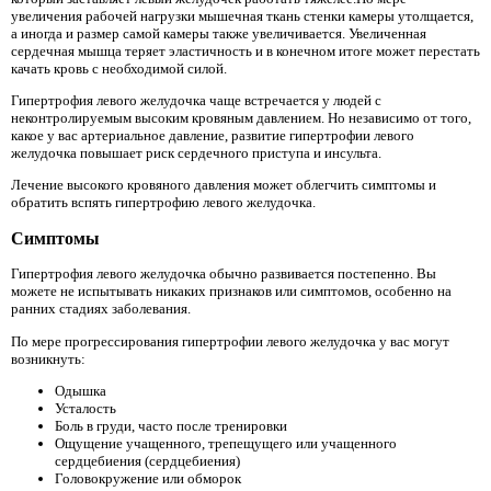
увеличения рабочей нагрузки мышечная ткань стенки камеры утолщается,
а иногда и размер самой камеры также увеличивается. Увеличенная
сердечная мышца теряет эластичность и в конечном итоге может перестать
качать кровь с необходимой силой.
Гипертрофия левого желудочка чаще встречается у людей с
неконтролируемым высоким кровяным давлением. Но независимо от того,
какое у вас артериальное давление, развитие гипертрофии левого
желудочка повышает риск сердечного приступа и инсульта.
Лечение высокого кровяного давления может облегчить симптомы и
обратить вспять гипертрофию левого желудочка.
Симптомы
Гипертрофия левого желудочка обычно развивается постепенно. Вы
можете не испытывать никаких признаков или симптомов, особенно на
ранних стадиях заболевания.
По мере прогрессирования гипертрофии левого желудочка у вас могут
возникнуть:
Одышка
Усталость
Боль в груди, часто после тренировки
Ощущение учащенного, трепещущего или учащенного
сердцебиения (сердцебиения)
Головокружение или обморок