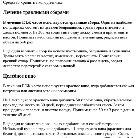
Средство хранить в холодильнике.
Лечение травяными сборами
В лечении ГЛЖ часто используются травяные сборы.
Один из наиболее
популярных состоит из цветков боярышника, травы горца птичьего и
хвоща полевого. На 300 мл воды взять одну ложку смеси и приготовить
настой. Принимать небольшими порциями в течение дня, разделив весь
объём на 5–6 раз.
Ещё один вариант – сбор на основе пустырника, багульника и сушеницы.
Травы взять в равных частях, измельчить, перемешать. Приготовить
крепкий отвар. Принимать по половине стакана 4 раза в день, заедая
лекарство перетёртой с сахаром клюквой.
Целебное вино
В лечении ГЛЖ часто используется красное вино, куда добавляется свежая
петрушка или листики веточки розмарина
На 1 литр сухого красного вина добавить 50 г розмарина, убрать в тёмное
прохладное место на 30 дней, периодически взбалтывая смесь. Затем
процедить и перелить в чистую посуду. Принимать по 50 мл 3 раза в день в
течение 45 дней.
Ещё один вариант лечения – вино с добавлением свежей петрушки.
Небольшой пучок петрушки добавить в 1 литр сухого вина (красного или
белого), дополнительно залить 3 столовых ложки винного уксуса. Смесь