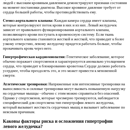
людей с высоким кровяным давлением демонстрируют признаки состояния
на момент постановки диагноза. Высокое кровяное давление требует от
сердца большей работы, чтобы противодействовать ему.
Стеноз аортального клапана:
Каждая камера сердца имеет клапаны,
которые контролируют поток крови в них и из них. Левый желудочек
зависит от правильного функционирования аортального клапана,
позволяющего крови поступать в кровеносную систему. Если ткань
аортального клапана становится жесткой и жесткой, что приводит к более
узкому отверстию, левому желудочку придется работать больше, чтобы
прокачивать кровь через него.
Гипертрофическая кардиомиопатия:
Генетическое заболевание, которое
обычно поражает спортсменов и характеризуется аномально утолщением
сердца, что приводит к блокированию кровотока.Сердце должно работать
усерднее, чтобы преодолеть это, и это может привести к мгновенной
смерти.
Атлетические тренировки:
Напряженные или интенсивные тренировки на
выносливость и силовые тренировки могут вызвать повышенную нагрузку
на сердечные мышцы - обычно с этим можно справиться без опасений.
Однако у спортсменов, которые чрезмерно тренируются, наблюдается
специфический для спортсмена тип гипертрофии левого желудочка,
который вызывает жесткость сердечных мышц и вызывает заболевание по
неясным причинам.
Каковы факторы риска и осложнения гипертрофии
левого желудочка?