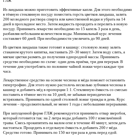
ГЛЖ
Из ландыша можно приготовить эффективные капли. Для этого необходимо
в тёмную стеклянную посуду поместить горсть цветков ландыша, залить
200 мл водного раствора спирта или качественной водки и убрать на 14
дней в прохладное место. Затем жидкость процедить и перелить в новую
посуду. Принимать лекарство необходимо по 15 капель 3 раза в день,
разбавляя небольшим количеством воды. Минимальный курс лечения
составляет 60 дней. При необходимости увеличить до 90 дней.
Из цветков ландыша также готовят и кашицу: столовую ложку залить
стаканом крутого кипятка, настаивать 20–30 минут. Затем воду слить, а
мягкие цветки размять до получения однородной массы. Принимать
средство необходимо по схеме: один день приёма, три дня перерыв. В
течение дня употреблять по половине чайной ложки через каждые три
часа.
Лекарственное средство на основе чеснока и мёда поможет остановить
гипертрофию. Для этого нужно растолочь несколько зубчиков чеснока в
кашицу и добавить мёд в пропорции 1:1. Стеклянную ёмкость со смесью
поставить в тёмное место на 10 дней, не забывая периодически
встряхивать. Принимать по одной столовой ложке трижды в день. Курс
лечения – продолжительный, не менее 1 года с небольшими перерывами.
При запущенной форме ГЛЖ рекомендуется принимать отвар зверобоя,
который готовится так: на 2 литра воды добавить 100 г измельчённой
травы. Смесь прокипятить на малом огне в течение 40 минут, затем дать
настояться. Процедить в отдельную ёмкость и добавить 200 г мёда.
Средство готово. Принимать по 150 мл три раза в день перед едой.