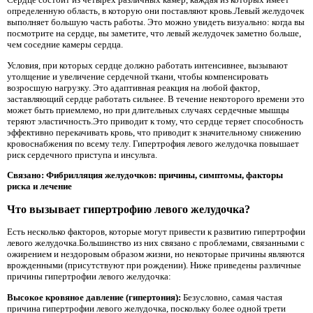
определенную область, в которую они поставляют кровь.Левый желудочек
выполняет большую часть работы. Это можно увидеть визуально: когда вы
посмотрите на сердце, вы заметите, что левый желудочек заметно больше,
чем соседние камеры сердца.
Условия, при которых сердце должно работать интенсивнее, вызывают
утолщение и увеличение сердечной ткани, чтобы компенсировать
возросшую нагрузку. Это адаптивная реакция на любой фактор,
заставляющий сердце работать сильнее. В течение некоторого времени это
может быть приемлемо, но при длительных случаях сердечные мышцы
теряют эластичность.Это приводит к тому, что сердце теряет способность
эффективно перекачивать кровь, что приводит к значительному снижению
кровоснабжения по всему телу. Гипертрофия левого желудочка повышает
риск сердечного приступа и инсульта.
Связано: Фибрилляция желудочков: причины, симптомы, факторы
риска и лечение
Что вызывает гипертрофию левого желудочка?
Есть несколько факторов, которые могут привести к развитию гипертрофии
левого желудочка.Большинство из них связано с проблемами, связанными с
ожирением и нездоровым образом жизни, но некоторые причины являются
врожденными (присутствуют при рождении). Ниже приведены различные
причины гипертрофии левого желудочка:
Высокое кровяное давление (гипертония):
Безусловно, самая частая
причина гипертрофии левого желудочка, поскольку более одной трети