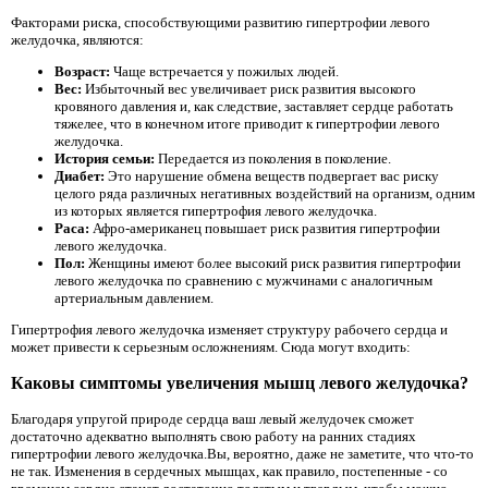
Факторами риска, способствующими развитию гипертрофии левого
желудочка, являются:
Возраст:
Чаще встречается у пожилых людей.
Вес:
Избыточный вес увеличивает риск развития высокого
кровяного давления и, как следствие, заставляет сердце работать
тяжелее, что в конечном итоге приводит к гипертрофии левого
желудочка.
История семьи:
Передается из поколения в поколение.
Диабет:
Это нарушение обмена веществ подвергает вас риску
целого ряда различных негативных воздействий на организм, одним
из которых является гипертрофия левого желудочка.
Раса:
Афро-американец повышает риск развития гипертрофии
левого желудочка.
Пол:
Женщины имеют более высокий риск развития гипертрофии
левого желудочка по сравнению с мужчинами с аналогичным
артериальным давлением.
Гипертрофия левого желудочка изменяет структуру рабочего сердца и
может привести к серьезным осложнениям. Сюда могут входить:
Каковы симптомы увеличения мышц левого желудочка?
Благодаря упругой природе сердца ваш левый желудочек сможет
достаточно адекватно выполнять свою работу на ранних стадиях
гипертрофии левого желудочка.Вы, вероятно, даже не заметите, что что-то
не так. Изменения в сердечных мышцах, как правило, постепенные - со