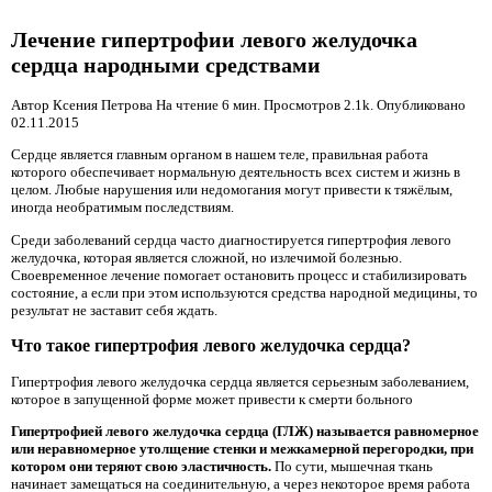
Лечение гипертрофии левого желудочка
сердца народными средствами
Автор Ксения Петрова На чтение 6 мин. Просмотров 2.1k. Опубликовано
02.11.2015
Сердце является главным органом в нашем теле, правильная работа
которого обеспечивает нормальную деятельность всех систем и жизнь в
целом. Любые нарушения или недомогания могут привести к тяжёлым,
иногда необратимым последствиям.
Среди заболеваний сердца часто диагностируется гипертрофия левого
желудочка, которая является сложной, но излечимой болезнью.
Своевременное лечение помогает остановить процесс и стабилизировать
состояние, а если при этом используются средства народной медицины, то
результат не заставит себя ждать.
Что такое гипертрофия левого желудочка сердца?
Гипертрофия левого желудочка сердца является серьезным заболеванием,
которое в запущенной форме может привести к смерти больного
Гипертрофией левого желудочка сердца (ГЛЖ) называется равномерное
или неравномерное утолщение стенки и межкамерной перегородки, при
котором они теряют свою эластичность.
По сути, мышечная ткань
начинает замещаться на соединительную, а через некоторое время работа