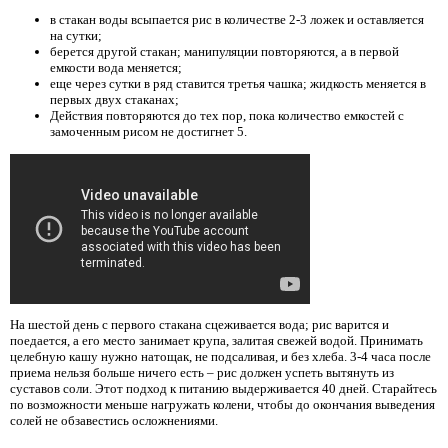
в стакан воды всыпается рис в количестве 2-3 ложек и оставляется
на сутки;
берется другой стакан; манипуляции повторяются, а в первой
емкости вода меняется;
еще через сутки в ряд ставится третья чашка; жидкость меняется в
первых двух стаканах;
Действия повторяются до тех пор, пока количество емкостей с
замоченным рисом не достигнет 5.
На шестой день с первого стакана сцеживается вода; рис варится и
поедается, а его место занимает крупа, залитая свежей водой. Принимать
целебную кашу нужно натощак, не подсаливая, и без хлеба. 3-4 часа после
приема нельзя больше ничего есть – рис должен успеть вытянуть из
суставов соли. Этот подход к питанию выдерживается 40 дней. Старайтесь
по возможности меньше нагружать колени, чтобы до окончания выведения
солей не обзавестись осложнениями.