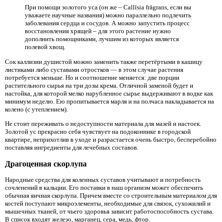
При помощи золотого уса (он же – Callīsia frāgrans, если вы
уважаете научные названия) можно параллельно подлечить
заболевания сердца и сосудов. А можно запустить процесс
восстановления хрящей – для этого растение нужно
дополнить помощниками, лучшим из которых является
полевой хвощ.
Сок каллизии душистой можно заменить также перетёртыми в кашицу
листиками либо суставами отростков — в этом случае растения
потребуется меньше. Но и соотношение меняется: две порции
растительного сырья на три дозы крема. Отличной заменой будет и
настойка, для которой мелко нарубленное сырье выдерживают в водке как
минимум неделю. Ею пропитывается марля и на полчаса накладывается на
колено (с утеплением).
Не стоит переживать о недоступности материала для мазей и настоек.
Золотой ус прекрасно себя чувствует на подоконнике в городской
квартире, неприхотлив в уходе и разрастается очень быстро, бесперебойно
поставляя ингредиенты для лечебных составов.
Драгоценная скорлупа
Народные средства для коленных суставов учитывают и потребность
сочленений в кальции. Его поставки в наш организм может обеспечить
обычная яичная скорлупа. Причем вместе со строительным материалом для
костей поступают микроэлементы, необходимые для связок, сухожилий и
мышечных тканей, от чьего здоровья зависит работоспособность сустава.
В список входят железо, марганец, сера, медь, фтор.