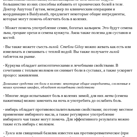
большинство из них способны избавить от хронических болей в теле.
Доктор Ашутош Гаутам, менеджер по клиническим операциям и
координации в Baidyanath, предлагает некоторые общие ингредиенты,
которые могут помочь облегчить боль в коленях.
- Может помочь употребление семян, богатых кальцием. Это будут семена
льна, грецкие орехи и семена кунжута. Амла также полезна для суставов и
костей.
- Вы также можете съесть
гилой.
Стебли Giloy
можно жевать как есть или
измельчать и смешивать с теплой водой. Вы также получаете
гилой
таблеток на рынке.
- Куркума обладает антисептическими и лечебными свойствами. В
сочетании с теплым молоком он снимает боли в суставах, а также ускоряет
процесс заживления.
Домашние средства от боли в коленях: некоторые общие ингредиенты, сложенные в
наших кухонных шкафах, обладают волшебными свойствами
- Многие люди испытывают боль в коленях зимой, для них
мети
(семена
пажитника) можно замочить на ночь и употребить до ослабить боль.
- имбирь обладает противовоспалительными свойствами; поэтому местное
применение имбирного масла, а также регулярное употребление
имбирного чая также могут помочь. Для эффективного результата можно
также есть имбирь с молоком.
-
Тулси
или священный базилик известен как противоревматическое (при