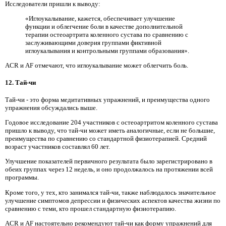
Исследователи пришли к выводу:
«Иглоукалывание, кажется, обеспечивает улучшение
функции и облегчение боли в качестве дополнительной
терапии остеоартрита коленного сустава по сравнению с
заслуживающими доверия группами фиктивной
иглоукалывания и контрольными группами образования».
ACR и AF отмечают, что иглоукалывание может облегчить боль.
12. Тай-чи
Тай-чи - это форма медитативных упражнений, и преимущества одного
упражнения обсуждались выше.
Годовое исследование 204 участников с остеоартритом коленного сустава
пришло к выводу, что тай-чи может иметь аналогичные, если не большие,
преимущества по сравнению со стандартной физиотерапией. Средний
возраст участников составлял 60 лет.
Улучшение показателей первичного результата было зарегистрировано в
обеих группах через 12 недель, и оно продолжалось на протяжении всей
программы.
Кроме того, у тех, кто занимался тай-чи, также наблюдалось значительное
улучшение симптомов депрессии и физических аспектов качества жизни по
сравнению с теми, кто прошел стандартную физиотерапию.
ACR и AF настоятельно рекомендуют тай-чи как форму упражнений для