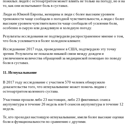
пожилых людей с остеоартритом может влиять не только на погоду, но и на
то, как они испытывают боль в суставах.
Люди из Южной Европы, женщины и люди с более высоким уровнем
тревожности чаще сообщали о погодной чувствительности, а люди с более
высоким уровнем чувствительности чаще сообщали об усилении боли,
особенно в сырую или дождливую и холодную погоду.
Результаты исследования не подтвердили распространенное мнение о том,
что боль усиливается в более холодном климате.
Исследование 2017 года, проведенное в США, подтвердило эту точку
зрения. Результаты не показали никакой связи между дождем и
увеличением количества обращений за медицинской помощью по поводу
боли в суставах.
11. Иглоукалывание
В 2017 году исследование с участием 570 человек обнаружило
доказательства того, что иглоукалывание может помочь людям с
остеоартритом коленного сустава.
Участники прошли либо 23 настоящих, либо 23 фиктивных сеанса
акупунктуры в течение 26 недель или 6 сеансов акупунктуры в течение 12
недель.
Те, кто проходил настоящую иглоукалывание, имели более высокие оценки
боли и функциональности по сравнению с другими.