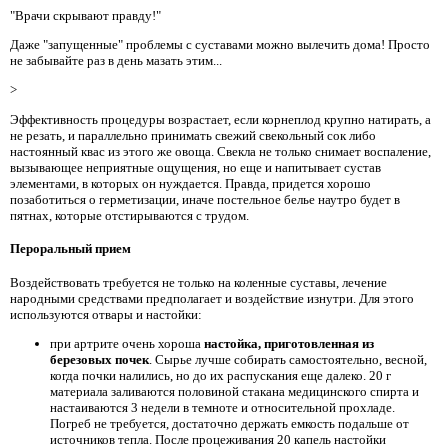
"Врачи скрывают правду!"
Даже "запущенные" проблемы с суставами можно вылечить дома! Просто
не забывайте раз в день мазать этим...
>
Эффективность процедуры возрастает, если корнеплод крупно натирать, а
не резать, и параллельно принимать свежий свекольный сок либо
настоянный квас из этого же овоща. Свекла не только снимает воспаление,
вызывающее неприятные ощущения, но еще и напитывает сустав
элементами, в которых он нуждается. Правда, придется хорошо
позаботиться о герметизации, иначе постельное белье наутро будет в
пятнах, которые отстирываются с трудом.
Пероральный прием
Воздействовать требуется не только на коленные суставы, лечение
народными средствами предполагает и воздействие изнутри. Для этого
используются отвары и настойки:
при артрите очень хороша
настойка, приготовленная из
березовых почек
. Сырье лучше собирать самостоятельно, весной,
когда почки налились, но до их распускания еще далеко. 20 г
материала заливаются половиной стакана медицинского спирта и
настаиваются 3 недели в темноте и относительной прохладе.
Погреб не требуется, достаточно держать емкость подальше от
источников тепла. После процеживания 20 капель настойки