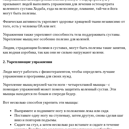
призывают людей выполнять упражнения для лечения остеоартрита
коленного сустава.Ходьба, езда на велосипеде, плавание, тай-чи и йога
могут быть полезны.
Физическая активность укрепляет здоровье хрящевой ткани независимо от
того, есть у человека ОА или нет.
Упражнения также укрепляют способность тела поддерживать суставы.
Укрепление мышц ног особенно полезно для коленей.
Людям, страдающим болями в суставах, могут быть полезны такие занятия,
как водная аэробика, так как они не сильно нагружают колени.
2. Укрепляющие упражнения
Люди могут работать с физиотерапевтом, чтобы определить лучшие
упражнения и программы для своих нужд.
Укрепление мышц верхней части ноги - четырехглавой мышцы - с
помощью упражнений может помочь защитить коленный сустав. Эти
мышцы находятся по бокам и спереди бедер.
Вот несколько способов укрепить эти мышцы:
Выпрямите и поднимите ногу в положении лежа или сидя.
Поставьте одну ногу на ступеньку, затем другую, снова сделав шаг
вниз и повторив подъемы.
Сядьте на стул, а затем несколько раз встаньте и сядьте в течение