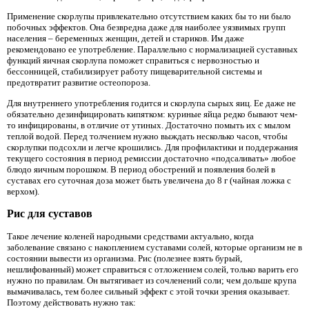
Применение скорлупы привлекательно отсутствием каких бы то ни было
побочных эффектов. Она безвредна даже для наиболее уязвимых групп
населения – беременных женщин, детей и стариков. Им даже
рекомендовано ее употребление. Параллельно с нормализацией суставных
функций яичная скорлупа поможет справиться с нервозностью и
бессонницей, стабилизирует работу пищеварительной системы и
предотвратит развитие остеопороза.
Для внутреннего употребления годится и скорлупа сырых яиц. Ее даже не
обязательно дезинфицировать кипятком: куриные яйца редко бывают чем-
то инфицированы, в отличие от утиных. Достаточно помыть их с мылом
теплой водой. Перед толчением нужно выждать несколько часов, чтобы
скорлупки подсохли и легче крошились. Для профилактики и поддержания
текущего состояния в период ремиссии достаточно «подсаливать» любое
блюдо яичным порошком. В период обострений и появления болей в
суставах его суточная доза может быть увеличена до 8 г (чайная ложка с
верхом).
Рис для суставов
Такое лечение коленей народными средствами актуально, когда
заболевание связано с накоплением суставами солей, которые организм не в
состоянии вывести из организма. Рис (полезнее взять бурый,
нешлифованный) может справиться с отложением солей, только варить его
нужно по правилам. Он вытягивает из сочленений соли; чем дольше крупа
вымачивалась, тем более сильный эффект с этой точки зрения оказывает.
Поэтому действовать нужно так: