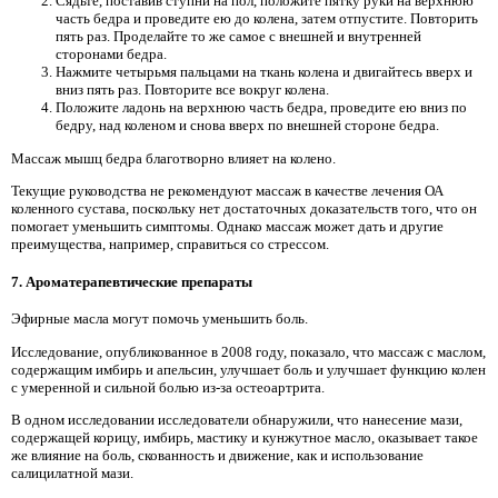
Сядьте, поставив ступни на пол, положите пятку руки на верхнюю
часть бедра и проведите ею до колена, затем отпустите. Повторить
пять раз. Проделайте то же самое с внешней и внутренней
сторонами бедра.
Нажмите четырьмя пальцами на ткань колена и двигайтесь вверх и
вниз пять раз. Повторите все вокруг колена.
Положите ладонь на верхнюю часть бедра, проведите ею вниз по
бедру, над коленом и снова вверх по внешней стороне бедра.
Массаж мышц бедра благотворно влияет на колено.
Текущие руководства не рекомендуют массаж в качестве лечения ОА
коленного сустава, поскольку нет достаточных доказательств того, что он
помогает уменьшить симптомы. Однако массаж может дать и другие
преимущества, например, справиться со стрессом.
7. Ароматерапевтические препараты
Эфирные масла могут помочь уменьшить боль.
Исследование, опубликованное в 2008 году, показало, что массаж с маслом,
содержащим имбирь и апельсин, улучшает боль и улучшает функцию колен
с умеренной и сильной болью из-за остеоартрита.
В одном исследовании исследователи обнаружили, что нанесение мази,
содержащей корицу, имбирь, мастику и кунжутное масло, оказывает такое
же влияние на боль, скованность и движение, как и использование
салицилатной мази.