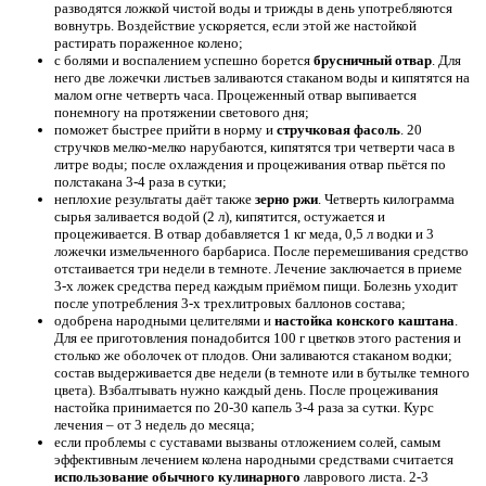
разводятся ложкой чистой воды и трижды в день употребляются
вовнутрь. Воздействие ускоряется, если этой же настойкой
растирать пораженное колено;
с болями и воспалением успешно борется
брусничный отвар
. Для
него две ложечки листьев заливаются стаканом воды и кипятятся на
малом огне четверть часа. Процеженный отвар выпивается
понемногу на протяжении светового дня;
поможет быстрее прийти в норму и
стручковая фасоль
. 20
стручков мелко-мелко нарубаются, кипятятся три четверти часа в
литре воды; после охлаждения и процеживания отвар пьётся по
полстакана 3-4 раза в сутки;
неплохие результаты даёт также
зерно ржи
. Четверть килограмма
сырья заливается водой (2 л), кипятится, остужается и
процеживается. В отвар добавляется 1 кг меда, 0,5 л водки и 3
ложечки измельченного барбариса. После перемешивания средство
отстаивается три недели в темноте. Лечение заключается в приеме
3-х ложек средства перед каждым приёмом пищи. Болезнь уходит
после употребления 3-х трехлитровых баллонов состава;
одобрена народными целителями и
настойка конского каштана
.
Для ее приготовления понадобится 100 г цветков этого растения и
столько же оболочек от плодов. Они заливаются стаканом водки;
состав выдерживается две недели (в темноте или в бутылке темного
цвета). Взбалтывать нужно каждый день. После процеживания
настойка принимается по 20-30 капель 3-4 раза за сутки. Курс
лечения – от 3 недель до месяца;
если проблемы с суставами вызваны отложением солей, самым
эффективным лечением колена народными средствами считается
использование обычного кулинарного
лаврового листа. 2-3