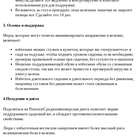
минуты.Делайте это медленно и контролируемо и избегайте
использования рук для поддержки.
Возьмитесь за стул и присядьте, пока коленные чашечки не закроют
пальцы ног. Сделайте это 10 раз.
3. Осанка и поддержка
Меры, которые могут помочь минимизировать напряжение в коленях,
включают:
избегание низких стульев и кушеток, которые вы «погружаетесь» в
сидя на подушке, чтобы поднять уровень сиденья, если необходимо
проверка правильной осанки при сидении, без сутулости и наклонов
Ношение поддерживающей обуви и избегание обуви со сломанным
сводом стопы, так как это может привести к чрезмерной нагрузке и
износу колена
Избегать длительного сидения и длительного периода без движения,
например суставов без движения может стать скованным и
болезненным
4.Похудение и диета
Поделиться на PinterestСредиземноморская диета помогает людям
поддерживать здоровый вес и обладает противовоспалительными
свойствами.
Люди с избыточным весом или ожирением имеют более высокий риск
возникновения боли в коленях.