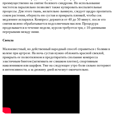
преимущественно на снятие болевого синдрома. Но использование
чистотела параллельно позволяет также купировать воспалительные
процессы. Для этого ткань, желательно льняную, следует щедро пропитать
соком растения, обернуть ею сустав и прикрыть пленкой, чтобы сок
медленнее испарялся. Компресс держится от 40 до 50 минут; после его
снятия колено обрабатывается подсолнечным маслом. Процедура
проделывается в течение недели; курсов требуется три, с 10-дневными
перерывами между ними.
Свекла
Малоизвестный, но действенный народный способ справиться с болями в
колене при артрозе. На ночь сустав нужно обложить красной свеклой,
прикрыть ее полиэтиленом и предотвратить сползание компресса
эластичным бинтом (затягивать не слишком плотно), спортивным
наколенником или шарфом. Уже на следующее утро боли сильно потеряют
в интенсивности, а за дюжину дней исчезнут окончательно.