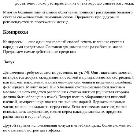
достаточно плохо растирается и не очень хорошо смывается с кожи.
Многим больным значительное облегчение приносит растирание больного
сустава свежевыжатым лимонным соком. Прерывать процедуры не
рекомендуется на протяжении месяца.
Компрессы
Компрессы — еще один прекрасный способ лечить коленные суставы
народными средствами. Составов для компрессов разработана масса.
Предлагаем самые действенные среди них.
Лопух
Для лечения требуются листья растения, штук 7-8. Они тщательно моются,
вытираются досуха, складываются стопкой и придавливаются кастрюлькой
или миской, наполненной кипятком – для смягчения и выделения целебных
фитонцидов. Минут через 10-15 больной сустав смазывается постным
маслом, на него кладется распаренная стопка листьев (пушистая сторона
должна быть обращена к коже). Поверх колено оборачивается пищевой
пленкой, компресс накрывается тканью или марлей. Держать несколько
часов; можно накладывать перед сном. Если нет свежих листьев, можно
использовать засушенные, только перед накладыванием их придется
размачивать в горячей воде.
Другой вариант использования лопуха в лечебных целях более сложен, но,
по отзывам, быстрее дает эффект: