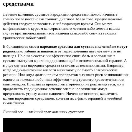
средствами
Лечение коленных суставов народными средствами можно начинать
только после постановки точного диагноза. Мало того, предполагаемые
действия следует согласовать с наблюдающим врачом. Они могут
конфликтовать с курсом консервативного лечения либо иметь в вашем
случае противопоказания из-за наличия каких-либо сопутствующих
хронических заболеваний.
В большинстве своем
народные средства для суставов коленей не могут
радикально избавить пациента от первопричины патологии
– это не
панацея. Но они в состоянии эффективно снять боль и воспаление в
суставе, выступая в роли поддерживающей и вспомогательной терапии. А
в ряде случаев народные средства становятся незаменимыми. Например,
когда медикаментозные аналоги вызывают у больного аллергические
реакции. Или когда долгий прием препаратов вызывает риск возникновения
одного из тяжелых побочных эффектов – внутреннего кровотечения или
язвы желудка. Прерывать процесс категорически не рекомендуется, но и
продолжать традиционное лечение опасно: осложнения могут
представлять угрозу жизни пациента. Ничего не остается, как лечить
колени народными средствами, сочетая их с физиотерапией и лечебной
гимнастикой.
Лишний вес — злейший враг коленных суставов: