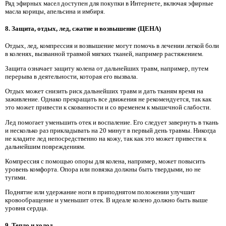
Ряд эфирных масел доступен для покупки в Интернете, включая эфирные
масла корицы, апельсина и имбиря.
8. Защита, отдых, лед, сжатие и возвышение (ЦЕНА)
Отдых, лед, компрессия и возвышение могут помочь в лечении легкой боли
в коленях, вызванной травмой мягких тканей, например растяжением.
Защита означает защиту колена от дальнейших травм, например, путем
перерыва в деятельности, которая его вызвала.
Отдых может снизить риск дальнейших травм и дать тканям время на
заживление. Однако прекращать все движения не рекомендуется, так как
это может привести к скованности и со временем к мышечной слабости.
Лед помогает уменьшить отек и воспаление. Его следует завернуть в ткань
и несколько раз прикладывать на 20 минут в первый день травмы. Никогда
не кладите лед непосредственно на кожу, так как это может привести к
дальнейшим повреждениям.
Компрессия с помощью опоры для колена, например, может повысить
уровень комфорта. Опора или повязка должны быть твердыми, но не
тугими.
Поднятие или удержание ноги в приподнятом положении улучшит
кровообращение и уменьшит отек. В идеале колено должно быть выше
уровня сердца.
9. Тепло и холод