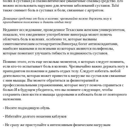
болях в суставах) и спазмолитическое (мышечные спазмы) средство. Его
можно использовать наружно для лечения заболеваний суставов.
Tulsi
также снимает боль в суставах и боли, связанные с артритом.
Домашние средства от боли в коленях: чрезвычайно важно держать ногу в
приподнятом положении и давать отдых телу
Недавнее исследование, проведенное Техасским женским университетом,
показало, что ежедневное употребление винограда может помочь
облегчить боль в коленях. особенно те, которые вызваны
симптоматическим остеоартритом.Виноград богат антиоксидантами,
наиболее важными и полезными из которых являются полифенолы,
которые помогают улучшить гибкость и подвижность суставов.
Помимо этого, есть еще несколько моментов, о которых следует помнить,
если кто-то испытывает боль в коленях. Чрезвычайно важно держать ногу в
приподнятом положении и давать отдых телу. Следует избегать любой
деятельности, которая может привести к нагрузке на сустав или связанные
с ним мышцы. Вы можете обратиться за физиотерапией и
профессиональными упражнениями, которые могут помочь справиться с
болью.И в будущем убедитесь, что вы помните следующее, чтобы
сохранить свои кости и мышцы здоровыми и избежать боли от повторного
наложения.
- Носите подходящую обувь
- Избегайте долгого ношения каблуков
- Не сразу же приступайте к интенсивным физическим нагрузкам