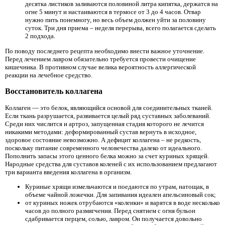
десятка листиков заливаются половиной литра кипятка, держатся на
огне 5 минут и настаиваются в термосе от 3 до 4 часов. Отвар
нужно пить понемногу, но весь объем должен уйти за половину
суток. Три дня приема – неделя перерыва, всего полагается сделать
2 подхода.
По поводу последнего рецепта необходимо внести важное уточнение.
Перед лечением лавром обязательно требуется провести очищение
кишечника. В противном случае велика вероятность аллергической
реакции на лечебное средство.
Восстановитель коллагена
Коллаген — это белок, являющийся основой для соединительных тканей.
Если ткань разрушается, развивается целый ряд суставных заболеваний.
Среди них числится и артроз, запущенная стадия которого не лечится
никакими методами: деформированный сустав вернуть в исходное,
здоровое состояние невозможно. А дефицит коллагена – не редкость,
поскольку питание современного человечества далеко от идеального.
Пополнить запасы этого ценного белка можно за счет куриных хрящей.
Народные средства для суставов коленей с их использованием предлагают
три варианта введения коллагена в организм.
Куриные хрящи измельчаются и поедаются по утрам, натощак, в
объеме чайной ложечки. Для запивания идеален апельсиновый сок;
от куриных ножек отрубаются «коленки» и варятся в воде несколько
часов до полного размягчения. Перед снятием с огня бульон
сдабривается перцем, солью, лавром. Он получается довольно