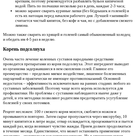
крепким, поэтому рекомендуется разбавлять бульон кипяченой
водой. Пить по полчашки несколько раз в день, каждые 2-3 часа;
можно заранее сварить куриные лапки (без бёдрышек и голеней) и
есть их натощак перед началом рабочего дня. Лучшей «запивкой»
считается чистый кипяток, без кофе и чая, но с добавлением свежего
лимона.
Можно также сварить из хрящей и голеней самый обыкновенный холодец
и обедать им 4-5 раз в неделю.
Корень подсолнуха
Очень часто лечение коленных суставов народными средствами
проводится препаратами из корня подсолнуха. Этот ингредиент выводит
из организма задержавшиеся в нем скопления солей. Главное его
преимущество – предельно мягкое воздействие, лишенное болезненных
ощущений и практически не имеющее противопоказаний. Основной
недостаток – эффективность исключительно на ранних стадиях любого из
суставных заболеваний. Поэтому чаще всего корень используется для
профилактики. Но проблемы с суставами наблюдаются нынче даже у
детей, и эти методики позволяют родителям предотвратить усугубление
болезней у своих потомков.
Рецепт несложен: 100 г свежего корня моются, скоблятся ножом и
промываются повторно. Затем сырье пропускается через мясорубку, 10
минут кипятится в литре воды; отвар охлаждается, процеживается и пьется
каждый раз, когда возникает чувство жажды. Прием должен продолжаться
в течение месяца. Единственное, что может остановить применение этого
лекарства – индивидуальная непереносимость. Но в отношении корня