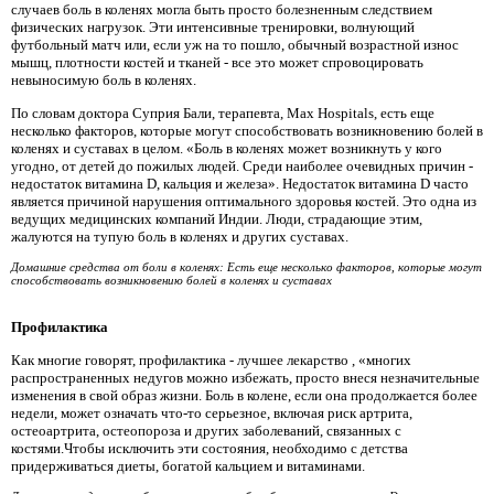
случаев боль в коленях могла быть просто болезненным следствием
физических нагрузок. Эти интенсивные тренировки, волнующий
футбольный матч или, если уж на то пошло, обычный возрастной износ
мышц, плотности костей и тканей - все это может спровоцировать
невыносимую боль в коленях.
По словам доктора Суприя Бали, терапевта, Max Hospitals, есть еще
несколько факторов, которые могут способствовать возникновению болей в
коленях и суставах в целом. «Боль в коленях может возникнуть у кого
угодно, от детей до пожилых людей. Среди наиболее очевидных причин -
недостаток витамина D, кальция и железа». Недостаток витамина D часто
является причиной нарушения оптимального здоровья костей. Это одна из
ведущих медицинских компаний Индии. Люди, страдающие этим,
жалуются на тупую боль в коленях и других суставах.
Домашние средства от боли в коленях: Есть еще несколько факторов, которые могут
способствовать возникновению болей в коленях и суставах
Профилактика
Как многие говорят, профилактика - лучшее лекарство , «многих
распространенных недугов можно избежать, просто внеся незначительные
изменения в свой образ жизни. Боль в колене, если она продолжается более
недели, может означать что-то серьезное, включая риск артрита,
остеоартрита, остеопороза и других заболеваний, связанных с
костями.Чтобы исключить эти состояния, необходимо с детства
придерживаться диеты, богатой кальцием и витаминами.