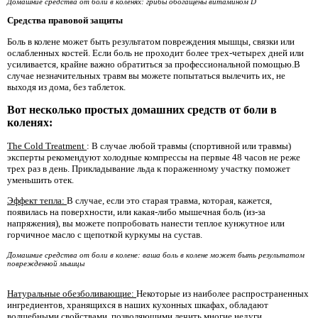
Домашние средства от боли в коленях: грибы обогащены витамином D
Средства правовой защиты
Боль в колене может быть результатом повреждения мышцы, связки или
ослабленных костей. Если боль не проходит более трех-четырех дней или
усиливается, крайне важно обратиться за профессиональной помощью.В
случае незначительных травм вы можете попытаться вылечить их, не
выходя из дома, без таблеток.
Вот несколько простых домашних средств от боли в
коленях:
The Cold Treatment
: В случае любой травмы (спортивной или травмы)
эксперты рекомендуют холодные компрессы на первые 48 часов не реже
трех раз в день. Прикладывание льда к пораженному участку поможет
уменьшить отек.
Эффект тепла:
В случае, если это старая травма, которая, кажется,
появилась на поверхности, или какая-либо мышечная боль (из-за
напряжения), вы можете попробовать нанести теплое кунжутное или
горчичное масло с щепоткой куркумы на сустав.
Домашние средства от боли в колене: ваша боль в колене может быть результатом
поврежденной мышцы
Натуральные обезболивающие:
Некоторые из наиболее распространенных
ингредиентов, хранящихся в наших кухонных шкафах, обладают
волшебными свойствами, позволяющими лечить многие недуги.