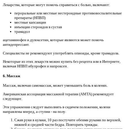
Лекарства, которые могут помочь справиться с болью, включают:
пероральные или местные нестероидные противовоспалительные
препараты (НПВП)
местные капсаицин
инъекции стероидов в сустав
трамадол
ацетаминофен и дулоксетин, которые являются может помочь
антидепрессант.
Специалисты не рекомендуют употреблять опиоиды, кроме трамадола.
Некоторые из этих лекарств можно купить без рецепта или в Интернете,
включая НПВП ибупрофен и напроксен.
6. Массаж
Массаж, включая самомассаж, может уменьшить боль в коленях.
Американская ассоциация массажной терапии (AMTA) рекомендует
следующее.
Эти упражнения следует выполнять в сидячем положении, колени
направлены вперед, а ступни - на полу.
Сжав руки в кулаки, 10 раз постучите обеими руками по верхней,
нижней и средней части бедра. Повторить трижды.