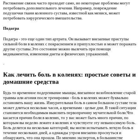
Растяжение связок часто проходит само, но некоторые проблемы могут
потребовать дополнительного лечения. Например, повреждение
подушечки ткани коленного сустава, известной как мениск, может
потребовать хирургического вмешательства.
Подагра
Подагра - это еще один тип артрита. Он вызывает внезапные приступы
сильной боли в коленях с покраснением и припухлостью и может поражать
другие суставы.Это состояние можно вылечить при помощи
медикаментов, изменения диеты и физических упражнений.
.
Как лечить боль в коленях: простые советы и
домашние средства
Будь то временное подергивание мышцы, внезапное возобновление старой
травмы или агония после тренировки - боль в коленях может буквально
остановить вашу жизнь. Изнурительная боль в самом большом суставе тела
может длиться несколько часов, а временами - целые дни. В такой ситуации
становится необходимым выяснить первопричину мучительной боли.Что
касается причин боли в коленях, то у вас может быть много причин, по
которым вы неделю лежите в коленях и чувствуете эту невыносимую боль.
Боль делится на несколько категорий; вы могли испытывать легкую боль в
течение нескольких дней, а однажды утром внезапно проснуться и
обнаружить, что она прошла. По мнению экспертов, в большинстве