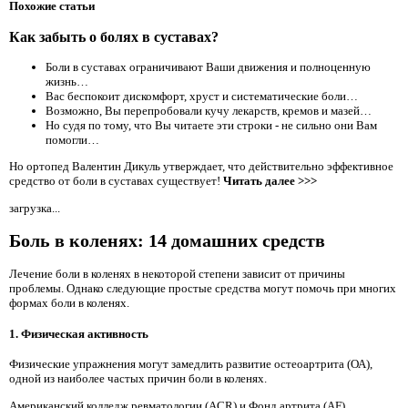
Похожие статьи
Как забыть о болях в суставах?
Боли в суставах ограничивают Ваши движения и полноценную
жизнь…
Вас беспокоит дискомфорт, хруст и систематические боли…
Возможно, Вы перепробовали кучу лекарств, кремов и мазей…
Но судя по тому, что Вы читаете эти строки - не сильно они Вам
помогли…
Но ортопед Валентин Дикуль утверждает, что действительно эффективное
средство от боли в суставах существует!
Читать далее >>>
загрузка...
Боль в коленях: 14 домашних средств
Лечение боли в коленях в некоторой степени зависит от причины
проблемы. Однако следующие простые средства могут помочь при многих
формах боли в коленях.
1. Физическая активность
Физические упражнения могут замедлить развитие остеоартрита (ОА),
одной из наиболее частых причин боли в коленях.
Американский колледж ревматологии (ACR) и Фонд артрита (AF)