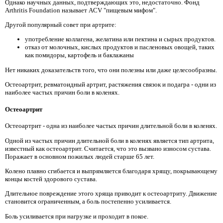
Однако научных данных, подтверждающих это, недостаточно. Фонд
Arthritis Foundation называет ACV "пищевым мифом".
Другой популярный совет при артрите:
употребление коллагена, желатина или пектина и сырых продуктов.
отказ от молочных, кислых продуктов и пасленовых овощей, таких
как помидоры, картофель и баклажаны
Нет никаких доказательств того, что они полезны или даже целесообразны.
Остеоартрит, ревматоидный артрит, растяжения связок и подагра - одни из
наиболее частых причин боли в коленях.
Остеоартрит
Остеоартрит - одна из наиболее частых причин длительной боли в коленях.
Одной из частых причин длительной боли в коленях является тип артрита,
известный как остеоартрит. Считается, что это вызвано износом сустава.
Поражает в основном пожилых людей старше 65 лет.
Колено плавно сгибается и выпрямляется благодаря хрящу, покрывающему
концы костей здорового сустава.
Длительное повреждение этого хряща приводит к остеоартриту. Движение
становится ограниченным, а боль постепенно усиливается.
Боль усиливается при нагрузке и проходит в покое.