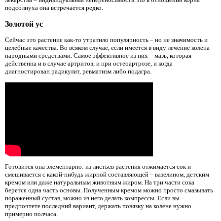
подсолнуха она встречается редко.
Золотой ус
Сейчас это растение как-то утратило популярность – но не значимость и
целебные качества. Во всяком случае, если имеется в виду лечение колена
народными средствами. Самое эффективное из них – мазь, которая
действенна и в случае артритов, и при остеоартрозе, и когда
диагностирован радикулит, ревматизм либо подагра.
Готовится она элементарно: из листьев растения отжимается сок и
смешивается с какой-нибудь жирной составляющей – вазелином, детским
кремом или даже натуральным животным жиром. На три части сока
берется одна часть основы. Полученным кремом можно просто смазывать
пораженный сустав, можно из него делать компрессы. Если вы
предпочтете последний вариант, держать повязку на колене нужно
примерно полчаса.