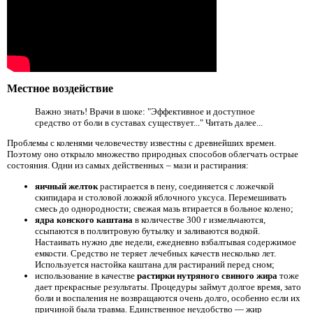
Местное воздействие
Важно знать! Врачи в шоке: "Эффективное и доступное
средство от боли в суставах существует..." Читать далее...
Проблемы с коленями человечеству известны с древнейших времен.
Поэтому оно открыло множество природных способов облегчать острые
состояния. Одни из самых действенных – мази и растирания:
яичный желток
растирается в пену, соединяется с ложечкой
скипидара и столовой ложкой яблочного уксуса. Перемешивать
смесь до однородности; свежая мазь втирается в больное колено;
ядра конского каштана
в количестве 300 г измельчаются,
ссыпаются в поллитровую бутылку и заливаются водкой.
Настаивать нужно две недели, ежедневно взбалтывая содержимое
емкости. Средство не теряет лечебных качеств несколько лет.
Используется настойка каштана для растираний перед сном;
использование в качестве
растирки нутряного свиного жира
тоже
дает прекрасные результаты. Процедуры займут долгое время, зато
боли и воспаления не возвращаются очень долго, особенно если их
причиной была травма. Единственное неудобство — жир