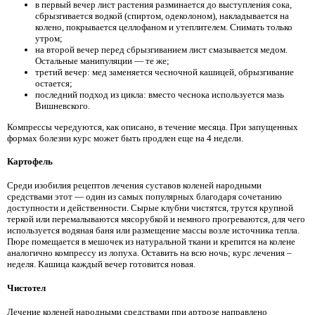
в первый вечер лист растения разминается до выступления сока,
сбрызгивается водкой (спиртом, одеколоном), накладывается на
колено, покрывается целлофаном и утеплителем. Снимать только
утром;
на второй вечер перед сбрызгиванием лист смазывается медом.
Остальные манипуляции — те же;
третий вечер: мед заменяется чесночной кашицей, обрызгивание
остается;
последний подход из цикла: вместо чеснока используется мазь
Вишневского.
Компрессы чередуются, как описано, в течение месяца. При запущенных
формах болезни курс может быть продлен еще на 4 недели.
Картофель
Среди изобилия рецептов лечения суставов коленей народными
средствами этот — один из самых популярных благодаря сочетанию
доступности и действенности. Сырые клубни чистятся, трутся крупной
теркой или перемалываются мясорубкой и немного прогреваются, для чего
используется водяная баня или размещение массы возле источника тепла.
Пюре помещается в мешочек из натуральной ткани и крепится на колене
аналогично компрессу из лопуха. Оставить на всю ночь; курс лечения –
неделя. Кашица каждый вечер готовится новая.
Чистотел
Лечение коленей народными средствами при артрозе направлено