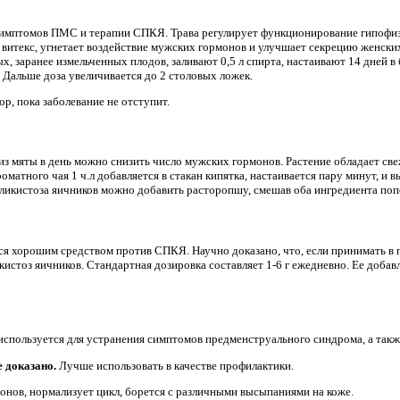
 симптомов ПМС и терапии СПКЯ. Трава регулирует функционирование гипофиз
 витекс, угнетает воздействие мужских гормонов и улучшает секрецию женски
лых, заранее измельченных плодов, заливают 0,5 л спирта, настаивают 14 дней 
ы. Дальше доза увеличивается до 2 столовых ложек.
р, пока заболевание не отступит.
 из мяты в день можно снизить число мужских гормонов. Растение обладает св
оматного чая 1 ч.л добавляется в стакан кипятка, настаивается пару минут, и 
ликистоза яичников можно добавить расторопшу, смешав оба ингредиента поп
ся хорошим средством против СПКЯ. Научно доказано, что, если принимать в
стоз яичников. Стандартная дозировка составляет 1-6 г ежедневно. Ее добавл
спользуется для устранения симптомов предменструального синдрома, а такж
е доказано.
Лучше использовать в качестве профилактики.
нов, нормализует цикл, борется с различными высыпаниями на коже.