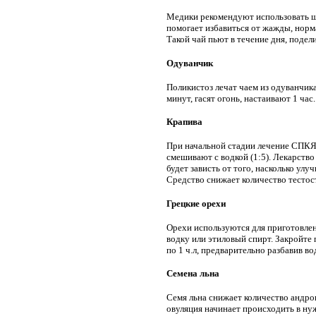
Медики рекомендуют использовать ша
помогает избавиться от жажды, норма
Такой чай пьют в течение дня, подел
Одуванчик
Поликистоз лечат чаем из одуванчика
минут, гасят огонь, настаивают 1 ча
Крапива
При начальной стадии лечение СПКЯ 
смешивают с водкой (1:5). Лекарство
будет зависть от того, насколько у
Средство снижает количество тестос
Грецкие орехи
Орехи используются для приготовлени
водку или этиловый спирт. Закройте 
по 1 ч.л, предварительно разбавив во
Семена льна
Семя льна снижает количество андро
овуляция начинает происходить в ну