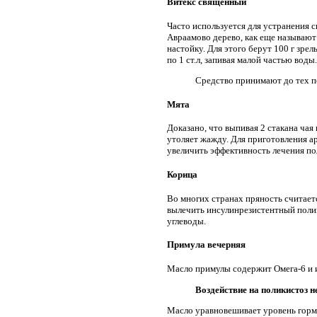
Витекс священный
Часто используется для устранения
Авраамово дерево, как еще называют
настойку. Для этого берут 100 г зре
по 1 ст.л, запивая малой частью вод
Средство принимают до тех по
Мята
Доказано, что выпивая 2 стакана чая
утоляет жажду. Для приготовления ар
увеличить эффективность лечения по
Корица
Во многих странах пряность считает
вылечить инсулинрезистентный полики
углеводы.
Примула вечерняя
Масло примулы содержит Омега-6 и и
Воздействие на поликистоз н
Масло уравновешивает уровень гормо