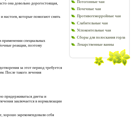
Потогонные чаи
асто она довольно дорогостоящая,
Почечные чаи
Противогеморройные чаи
 и настоев, которые помогают снять
Слабительные чаи
Успокоительные чаи
Сборы для полоскания горла
 в применении специальных
Лекарственные ванны
бочные реакции, поэтому
дотворения за этот период требуется
м. После такого лечения
жно придерживаться диеты и
лечения заключается в нормализации
е, хорошо зарекомендовали себя