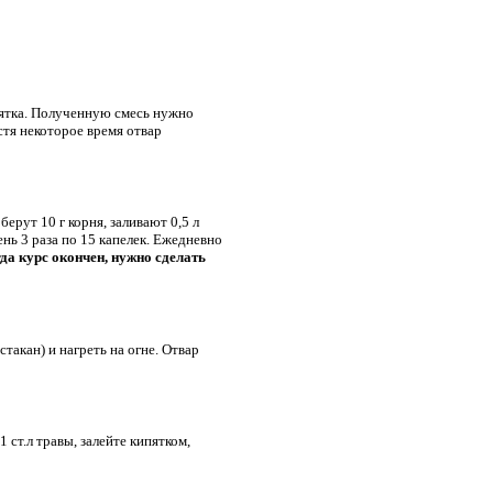
пятка. Полученную смесь нужно
стя некоторое время отвар
ерут 10 г корня, заливают 0,5 л
нь 3 раза по 15 капелек. Ежедневно
да курс окончен, нужно сделать
такан) и нагреть на огне. Отвар
 ст.л травы, залейте кипятком,