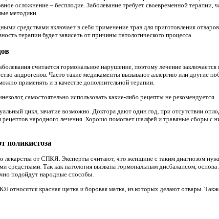
вное осложнение – бесплодие. Заболевание требует своевременной терапии, ч
ые методики.
ными средствами включает в себя применение трав для приготовления отваров
ость терапии будет зависеть от причины патологического процесса.
дов
аболевания считается гормональное нарушение, поэтому лечение заключается
ство андрогенов. Часто такие медикаменты вызывают аллергию или другие по
 можно применять и в качестве дополнительной терапии.
еколог, самостоятельно использовать какие-либо рецепты не рекомендуется.
уальный цикл, зачатие возможно. Доктора дают один год, при отсутствии опло
 рецептов народного лечения. Хорошо помогает шалфей и травяные сборы с ни
от поликистоза
о лекарства от СПКЯ. Эксперты считают, что женщине с таким диагнозом ну
и средствами. Так как патология вызвана гормональным дисбалансом, основа 
ично подойдут народные способы.
Я относятся красная щетка и боровая матка, из которых делают отвары. Такж