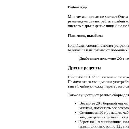
Рыбий жир
Многим женщинам не хватает Омега-3
рекомендуется употреблять рыбий жи
чистого сырья в день с пищей, но не б
Пажитник, шамбала
Индийская специя помогает устранит
безопасны и не вызывают побочных 
Диабетикам положено 2-5 г то
Другие рецепты
В борьбе с СПКЯ обязательно поможе
Помимо этого хвощ можно употреблят
взять 1 чайную ложку перетертого с
Также существуют разные сборы для
Возьмите 20 г боровой матки,
кипятка, поместить все в терм
Смешиваем 50 г ромашки, чабр
каждый день из расчета 1 ст.
Берем по 1 ч.л шиповника, по
мин., принимаются по 125 г н