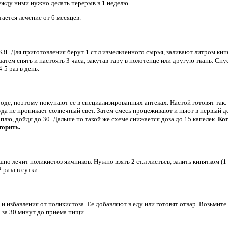
ежду ними нужно делать перерыв в 1 неделю.
ается лечение от 6 месяцев.
КЯ. Для приготовления берут 1 ст.л измельченного сырья, заливают литром ки
затем снять и настоять 3 часа, закутав тару в полотенце или другую ткань. Спу
-5 раз в день.
де, поэтому покупают ее в специализированных аптеках. Настой готовят так: б
куда не проникает солнечный свет. Затем смесь процеживают и пьют в первый де
плю, дойдя до 30. Дальше по такой же схеме снижается доза до 15 капелек.
Ког
торить.
о лечит поликистоз яичников. Нужно взять 2 ст.л листьев, залить кипятком (1 с
раза в сутки.
 избавления от поликистоза. Ее добавляют в еду или готовят отвар. Возьмите 1
а за 30 минут до приема пищи.