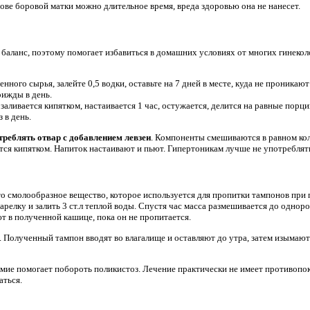
ове боровой матки можно длительное время, вреда здоровью она не нанесет.
баланс, поэтому помогает избавиться в домашних условиях от многих гинеко
енного сырья, залейте 0,5 водки, оставьте на 7 дней в месте, куда не проника
рижды в день.
 заливается кипятком, настаивается 1 час, остужается, делится на равные пор
з в день.
треблять отвар с добавлением левзеи
. Компоненты смешиваются в равном кол
тся кипятком. Напиток настаивают и пьют. Гипертоникам лучше не употреблять
 смолообразное вещество, которое используется для пропитки тампонов при п
тарелку и залить 3 ст.л теплой воды. Спустя час масса размешивается до однор
т в полученной кашице, пока он не пропитается.
Полученный тампон вводят во влагалище и оставляют до утра, затем изымают.
мие помогает побороть поликистоз. Лечение практически не имеет противопок
аться.