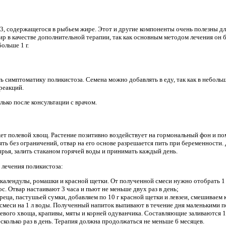
, содержащегося в рыбьем жире. Этот и другие компоненты очень полезны дл
р в качестве дополнительной терапии, так как основным методом лечения он б
ольше 1 г.
ь симптоматику поликистоза. Семена можно добавлять в еду, так как в небол
реакций.
лько после консультации с врачом.
т полевой хвощ. Растение позитивно воздействует на гормональный фон и пом
ь без ограничений, отвар на его основе разрешается пить при беременности.
ырья, залить стаканом горячей воды и принимать каждый день.
 лечения поликистоза:
 календулы, ромашки и красной щетки. От полученной смеси нужно отобрать 1 
ос. Отвар настаивают 3 часа и пьют не меньше двух раз в день;
еца, пастушьей сумки, добавляем по 10 г красной щетки и левзеи, смешиваем
л смеси на 1 л воды. Полученный напиток выпивают в течение дня маленькими 
левого хвоща, крапивы, мяты и корней одуванчика. Составляющие заливаются 1
есколько раз в день. Терапия должна продолжаться не меньше 6 месяцев.