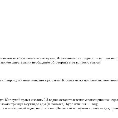
ключают в себя использование мумие. Из указанных ингредиентов готовят наст
ванием фитотерапии необходимо обговорить этот вопрос с врачом.
 с репродуктивным женским здоровьем. Боровая матка при поликистозе яични
ять 80 г сухой травы и залить 0,5 водки, оставить в темном помещении на не
ложки трижды в сутки до еды (за полчаса). Курс лечения – 1 год;
ь стаканом горячей воды, настоять час. Выпить отвар нужно в течение дня, п