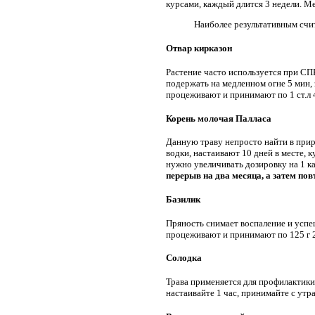
курсами, каждый длится 3 недели. М
Наиболее результативным счит
Отвар кирказон
Растение часто используется при СП
подержать на медленном огне 5 мин, 
процеживают и принимают по 1 ст.л 4
Корень молочая Палласа
Данную траву непросто найти в приро
водки, настаивают 10 дней в месте, 
нужно увеличивать дозировку на 1 ка
перерыв на два месяца, а затем пов
Базилик
Пряность снимает воспаление и успешн
процеживают и принимают по 125 г 2 
Солодка
Трава применяется для профилактики и
настаивайте 1 час, принимайте с утр