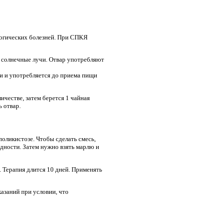
логических болезней. При СПКЯ
ют солнечные лучи. Отвар употребляют
ции и употребляется до приема пищи
ичестве, затем берется 1 чайная
 отвар.
оликистозе. Чтобы сделать смесь,
одности. Затем нужно взять марлю и
 Терапия длится 10 дней. Применять
азаний при условии, что