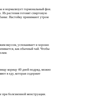
а и нормализует гормональный фон.
х. Из растения готовят спиртовую
в банке. Настойку принимают утром
ежим вкусом, успокаивает и хорошо
выпивается, как обычный чай. Чтобы
олам.
 пищу корицу 40 дней подряд, можно
яют в еду, которая содержит
е при болезненной менструации.