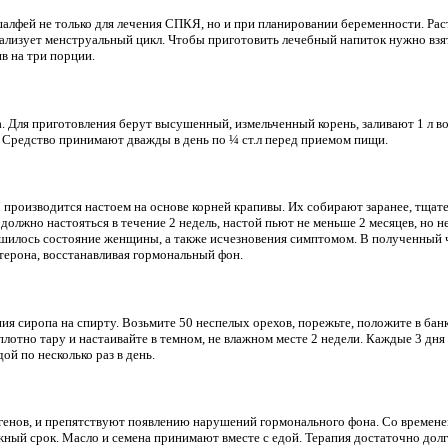
лфей не только для лечения СПКЯ, но и при планировании беременности. Рас
лизует менструальный цикл. Чтобы приготовить лечебный напиток нужно взять 
ив на три порции.
. Для приготовления берут высушенный, измельченный корень, заливают 1 л во
с. Средство принимают дважды в день по ¼ ст.л перед приемом пищи.
производится настоем на основе корней крапивы. Их собирают заранее, тщат
 должно настояться в течение 2 недель, настой пьют не меньше 2 месяцев, но н
лучшилось состояние женщины, а также исчезновения симптомом. В полученный 
терона, восстанавливая гормональный фон.
я сиропа на спирту. Возьмите 50 неспелых орехов, порежьте, положите в банку,
плотно тару и настаивайте в темном, не влажном месте 2 недели. Каждые 3 дн
дой по несколько раз в день.
генов, и препятствуют появлению нарушений гормонального фона. Со временем
жный срок. Масло и семена принимают вместе с едой. Терапия достаточно долг