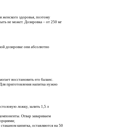
я женского здоровья, поэтому
ыть не может. Дозировка – от 250 мг
ьшой дозировке они абсолютно
огает восстановить его баланс.
 Для приготовления напитка нужно
столовую ложку, залить 1,5 л
 компоненты. Отвар завариваем
порциями;
 стаканом кипятка, оставляются на 50