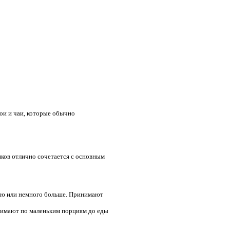
ои и чаи, которые обычно
ков отлично сочетается с основным
делю или немного больше. Принимают
ринимают по маленьким порциям до еды