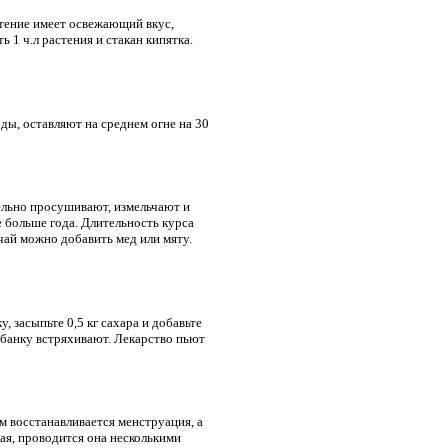
тение имеет освежающий вкус,
1 ч.л растения и стакан кипятка.
ды, оставляют на среднем огне на 30
ельно просушивают, измельчают и
е больше года. Длительность курса
чай можно добавить мед или мяту.
 засыпьте 0,5 кг сахара и добавьте
я банку встряхивают. Лекарство пьют
 восстанавливается менструация, а
ая, проводится она несколькими