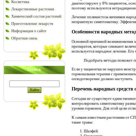
Косметика
диагностируют у 8% пациенток, осно
поэтому используются нетрадиционн
Лекарственные растения
Химический состав растений
Лечение поликистоза яичников народ
неприятную симптоматику. Эффективн
Приготовление лекарств
Информация о сайте
Особенности народных мето
Обратная связь
Основной причиной возникновения з
препаратов, которые снижают количе
используется народное лечение. Его
Подобрать методы поможет гин
Поиск
Если у пациентки не нарушен менстр
гормональная терапия с применением
оплодотворение должно наступить.
Перечень народных средств 
Сегодня не существует единственног
контролировать симптоматику разным
уровня гормонов. Для этой цели отл
К самым известным растениям от СПК
такие травы:
Шалфей.
Одуванчик.