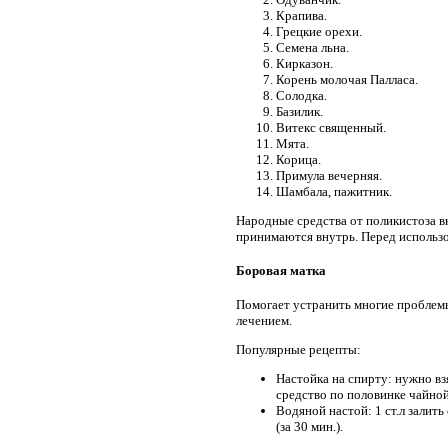
Крапива.
Грецкие орехи.
Семена льна.
Кирказон.
Корень молочая Палласа.
Солодка.
Базилик.
Витекс священный.
Мята.
Корица.
Примула вечерняя.
Шамбала, пажитник.
Народные средства от поликистоза в
принимаются внутрь. Перед использо
Боровая матка
Помогает устранить многие проблемы
лечением.
Популярные рецепты:
Настойка на спирту: нужно вз
средство по половинке чайной 
Водяной настой: 1 ст.л залит
(за 30 мин.).