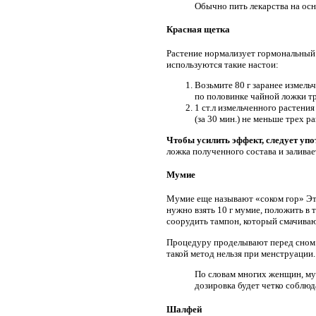
Обычно пить лекарства на осн
Красная щетка
Растение нормализует гормональный 
используются такие настои:
Возьмите 80 г заранее измельч
по половинке чайной ложки т
1 ст.л измельченного растения
(за 30 мин.) не меньше трех ра
Чтобы усилить эффект, следует упо
ложка полученного состава и заливае
Мумие
Мумие еще называют «соком гор» Это
нужно взять 10 г мумие, положить в 
соорудить тампон, который смачиваю
Процедуру проделывают перед сном. 
такой метод нельзя при менструации.
По словам многих женщин, му
дозировка будет четко соблюд
Шалфей