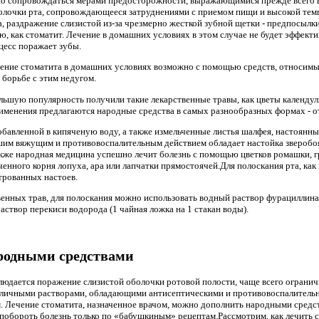
о сопровождаться мерами предосторожности, выражающимися прежде всего в 
болочки рта, сопровождающееся затруднениями с приемом пищи и высокой тем
, раздражение слизистой из-за чрезмерно жесткой зубной щетки - предпосылки
ию, как стоматит. Лечение в домашних условиях в этом случае не будет эффе
цесс поражает зубы.
чение стоматита в домашних условиях возможно с помощью средств, относимых
 борьбе с этим недугом.
льшую популярность получили такие лекарственные травы, как цветы календулы
именения предлагаются народные средства в самых разнообразных формах - от
добавленной в кипяченую воду, а также измельченные листья шалфея, настоянн
шим вяжущим и противовоспалительным действием обладает настойка зверобоя
Также народная медицина успешно лечит болезнь с помощью цветков ромашки, 
ченного корня лопуха, ара или лапчатки прямостоячей.Для полоскания рта, как
трованных настоев.
венных трав, для полоскания можно использовать водный раствор фурациллина 
створ перекиси водорода (1 чайная ложка на 1 стакан воды).
ародными средствами
людается поражение слизистой оболочки ротовой полости, чаще всего ограни
азличными растворами, обладающими антисептическими и противовоспалительн
. Лечение стоматита, назначенное врачом, можно дополнить народными средс
 побороть болезнь только по «бабушкиным» рецептам.Рассмотрим, как лечить 