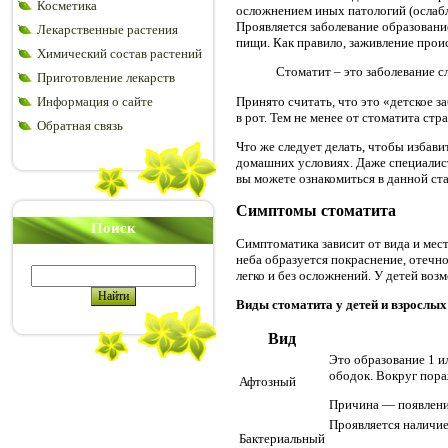
Косметика
осложнением иных патологий (ослабл
Проявляется заболевание образовани
Лекарственные растения
пищи. Как правило, заживление проис
Химический состав растений
Стоматит – это заболевание с
Приготовление лекарств
Принято считать, что это «детское з
Информация о сайте
в рот. Тем не менее от стоматита стр
Обратная связь
Что же следует делать, чтобы избави
домашних условиях. Даже специалис
вы можете ознакомиться в данной ста
Симптомы стоматита
Поиск
Симптоматика зависит от вида и мест
неба образуется покраснение, отечн
легко и без осложнений. У детей воз
Виды стоматита у детей и взрослых
Вид
Это образование 1 и
ободок. Вокруг пора
Афтозный
Причина — появление
Проявляется наличие
Бактериальный