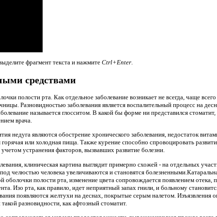
выделите фрагмент текста и нажмите
Ctrl+Enter
.
ными средствами
лочки полости рта. Как отдельное заболевание возникает не всегда, чаще всего
очницы. Разновидностью заболевания является воспалительный процесс на десн
заболевание называется глосситом. В какой бы форме ни представился стоматит
нием врача.
тия недуга являются обострение хронического заболевания, недостаток витам
 горячая или холодная пища. Также курение способно спровоцировать развитие 
 учетом устранения факторов, вызвавших развитие болезни.
евания, клиническая картина выглядит примерно схожей - на отдельных участк
 под челюстью человека увеличиваются и становятся болезненными.Катаральн
ой оболочки полости рта, изменение цвета сопровождается появлением отека
та. Изо рта, как правило, идет неприятный запах гнили, и больному становит
вания появляются желтухи на деснах, покрытые серым налетом. Изъязвления 
 такой разновидности, как афтозный стоматит.