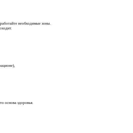
бработайте необходимые зоны.
оходит.
ационе),
то основа здоровья.