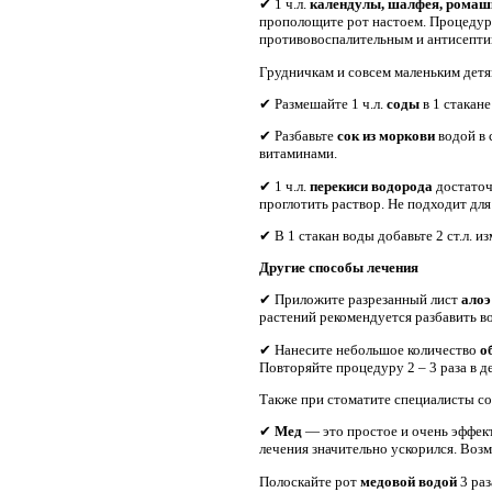
✔ 1 ч.л.
календулы, шалфея, ромашк
прополощите рот настоем. Процедуру 
противовоспалительным и антисепти
Грудничкам и совсем маленьким детя
✔ Размешайте 1 ч.л.
соды
в 1 стакан
✔ Разбавьте
сок из моркови
водой в 
витаминами.
✔ 1 ч.л.
перекиси водорода
достаточ
проглотить раствор. Не подходит для
✔ В 1 стакан воды добавьте 2 ст.л. 
Другие способы лечения
✔ Приложите разрезанный лист
ало
растений рекомендуется разбавить в
✔ Нанесите небольшое количество
о
Повторяйте процедуру 2 – 3 раза в д
Также при стоматите специалисты с
✔
Мед
— это простое и очень эффект
лечения значительно ускорился. Воз
Полоскайте рот
медовой водой
3 раз