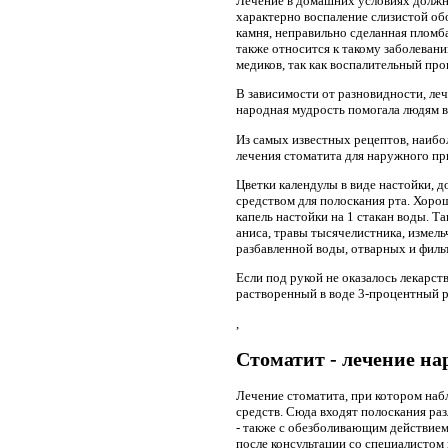
Лечение в домашних условиях должн
характерно воспаление слизистой о
камня, неправильно сделанная пломба
также относится к такому заболеван
медиков, так как воспалительный про
В зависимости от разновидности, ле
народная мудрость помогала людям в
Из самых известных рецептов, наибо
лечения стоматита для наружного пр
Цветки календулы в виде настойки, 
средством для полоскания рта. Хоро
капель настойки на 1 стакан воды. 
аниса, травы тысячелистника, измель
разбавленной воды, отварных и филь
Если под рукой не оказалось лекарст
растворенный в воде 3-процентный ра
,
Стоматит - лечение н
Лечение стоматита, при котором наб
средств. Сюда входят полоскания р
- также с обезболивающим действием
после консультации со специалистом