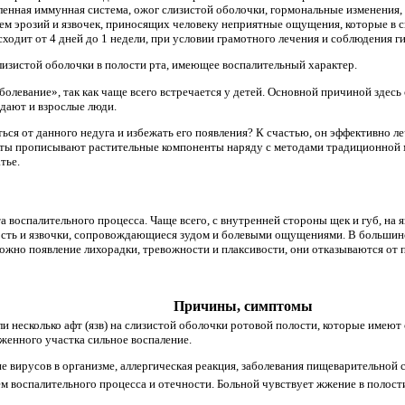
енная иммунная система, ожог слизистой оболочки, гормональные изменения, б
ем эрозий и язвочек, приносящих человеку неприятные ощущения, которые в 
ходит от 4 дней до 1 недели, при условии грамотного лечения и соблюдения г
лизистой оболочки в полости рта, имеющее воспалительный характер.
аболевание», так как чаще всего встречается у детей. Основной причиной здес
адают и взрослые люди.
ться от данного недуга и избежать его появления? К счастью, он эффективно 
ты прописывают растительные компоненты наряду с методами традиционной
тье.
а воспалительного процесса. Чаще всего, с внутренней стороны щек и губ, на я
ость и язвочки, сопровождающиеся зудом и болевыми ощущениями. В большинс
можно появление лихорадки, тревожности и плаксивости, они отказываются от 
Причины, симптомы
ли несколько афт (язв) на слизистой оболочки ротовой полости, которые имеют
женного участка сильное воспаление.
 вирусов в организме, аллергическая реакция, заболевания пищеварительной 
м воспалительного процесса и отечности. Больной чувствует жжение в полости