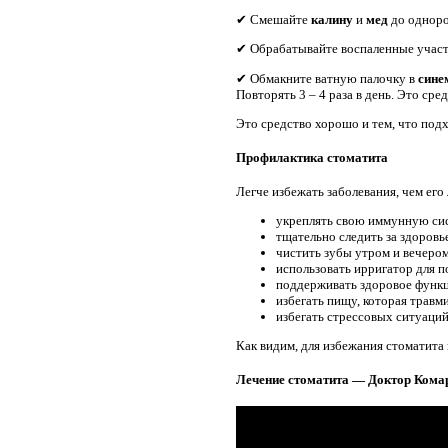
✔ Смешайте
калину
и
мед
до одноро
✔ Обрабатывайте воспаленные учас
✔ Обмакните ватную палочку в
сине
Повторять 3 – 4 раза в день. Это сре
Это средство хорошо и тем, что под
Профилактика стоматита
Легче избежать заболевания, чем его
укреплять свою иммунную сис
тщательно следить за здоровье
чистить зубы утром и вечером
использовать ирригатор для п
поддерживать здоровое функц
избегать пищу, которая травм
избегать стрессовых ситуаций
Как видим, для избежания стоматита
Лечение стоматита — Доктор Кома