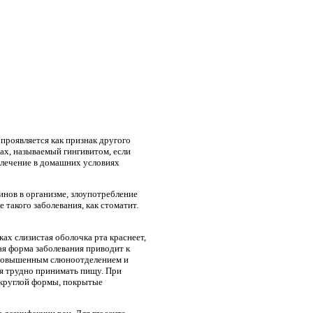
 проявляется как признак другого
ах, называемый гингивитом, если
, лечение в домашних условиях
инов в организме, злоупотребление
такого заболевания, как стоматит.
ах слизистая оболочка рта краснеет,
ая форма заболевания приводит к
, повышенным слюноотделением и
ся трудно принимать пищу. При
округлой формы, покрытые