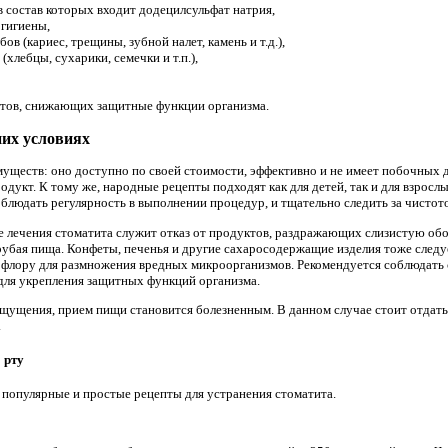
в состав которых входит додецилсульфат натрия,
 гигиены,
ов (кариес, трещины, зубной налет, камень и т.д.),
(хлебцы, сухарики, семечки и т.п.),
атов, снижающих защитные функции организма.
них условиях
уществ: оно доступно по своей стоимости, эффективно и не имеет побочных д
одукт. К тому же, народные рецепты подходят как для детей, так и для взросл
блюдать регулярность в выполнении процедур, и тщательно следить за чистото
 лечения стоматита служит отказ от продуктов, раздражающих слизистую обо
 грубая пища. Конфеты, печенья и другие сахаросодержащие изделия тоже следу
 флору для размножения вредных микроорганизмов. Рекомендуется соблюдать 
для укрепления защитных функций организма.
щущения, прием пищи становится болезненным. В данном случае стоит отдать
.
 рту
популярные и простые рецепты для устранения стоматита.