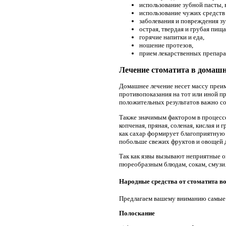
использование зубной пасты, 
использование чужих средств
заболевания и повреждения зуб
острая, твердая и грубая пища 
горячие напитки и еда,
ношение протезов,
прием лекарственных препар
Лечение стоматита в домаш
Домашнее лечение несет массу преим
противопоказания на тот или иной пр
положительных результатов важно со
Также значимым фактором в процессе
копченая, пряная, соленая, кислая и
как сахар формирует благоприятную
побольше свежих фруктов и овощей 
Так как язвы вызывают неприятные о
пюреобразным блюдам, сокам, смузи
Народные средства от стоматита во
Предлагаем вашему вниманию самые 
Полоскание