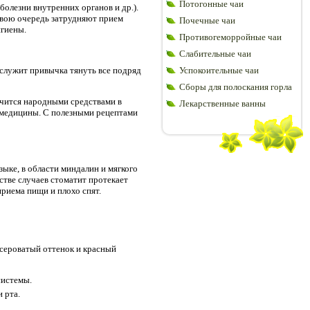
Потогонные чаи
олезни внутренних органов и др.).
свою очередь затрудняют прием
Почечные чаи
игиены.
Противогеморройные чаи
Слабительные чаи
ь служит привычка тянуть все подряд
Успокоительные чаи
Сборы для полоскания горла
лечится народными средствами в
Лекарственные ванны
 медицины. С полезными рецептами
зыке, в области миндалин и мягкого
тве случаев стоматит протекает
приема пищи и плохо спят.
 сероватый оттенок и красный
системы.
 рта.