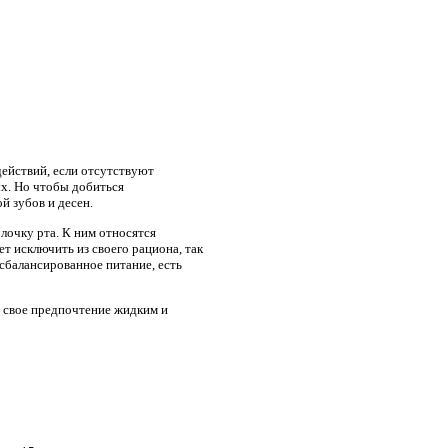
ействий, если отсутствуют
ых. Но чтобы добиться
й зубов и десен.
лочку рта. К ним относятся
ет исключить из своего рациона, так
сбалансированное питание, есть
 свое предпочтение жидким и