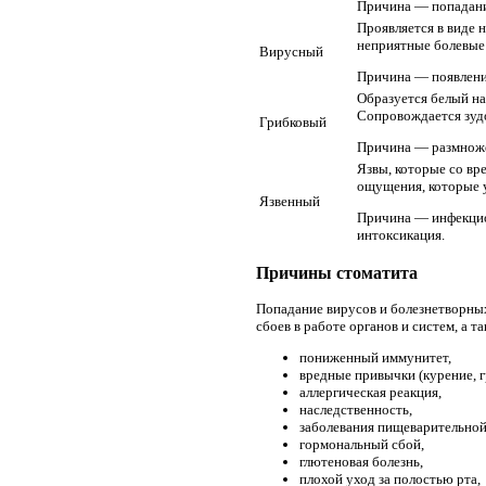
Причина — попадани
Проявляется в виде н
неприятные болевые
Вирусный
Причина — появление
Образуется белый нал
Сопровождается зуд
Грибковый
Причина — размноже
Язвы, которые со вр
ощущения, которые у
Язвенный
Причина — инфекцион
интоксикация.
Причины стоматита
Попадание вирусов и болезнетворных
сбоев в работе органов и систем, а т
пониженный иммунитет,
вредные привычки (курение, г
аллергическая реакция,
наследственность,
заболевания пищеварительной
гормональный сбой,
глютеновая болезнь,
плохой уход за полостью рта,