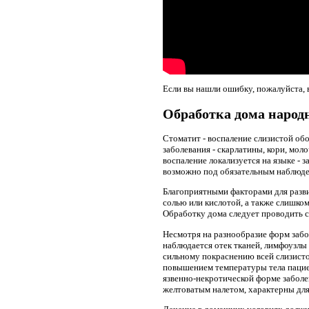
Если вы нашли ошибку, пожалуйста, 
Обработка дома народ
Стоматит - воспаление слизистой обо
заболевания - скарлатины, кори, мол
воспаление локализуется на языке - 
возможно под обязательным наблюде
Благоприятными факторами для разви
солью или кислотой, а также слишком
Обработку дома следует проводить с
Несмотря на разнообразие форм забол
наблюдается отек тканей, лимфоузлы
сильному покраснению всей слизист
повышением температуры тела пациен
язвенно-некротической форме заболе
желтоватым налетом, характерны для