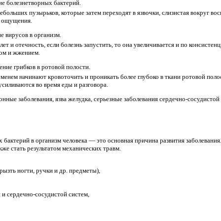
е болезнетворных бактерий.
ебольших пузырьков, которые затем переходят в язвочки, слизистая вокруг вос
 ощущения.
 вирусов в организм.
ет и отечность, если болезнь запустить, то она увеличивается и по консистенц
ом и жжением.
ние грибков в ротовой полости.
еменем начинают кровоточить и проникать более глубоко в ткани ротовой пол
силиваются во время еды и разговора.
ные заболевания, язва желудка, серьезные заболевания сердечно-сосудистой
 бактерий в организм человека — это основная причина развития заболевания
акже стать результатом механических травм.
рызть ногти, ручки и др. предметы),
 и сердечно-сосудистой систем,