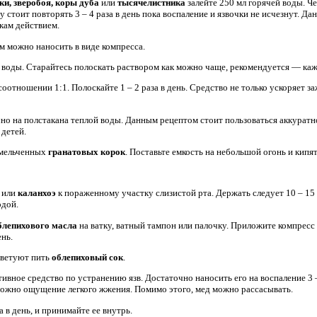
и, зверобоя, коры дуба
или
тысячелистника
залейте 250 мл горячей воды. Ч
стоит повторять 3 – 4 раза в день пока воспаление и язвочки не исчезнут. Д
кам действием.
м можно наносить в виде компресса.
е воды. Старайтесь полоскать раствором как можно чаще, рекомендуется — ка
соотношении 1:1. Полоскайте 1 – 2 раза в день. Средство не только ускоряет з
но на полстакана теплой воды. Данным рецептом стоит пользоваться аккуратно
 детей.
измельченных
гранатовых корок
. Поставьте емкость на небольшой огонь и кипя
э
или
каланхоэ
к пораженному участку слизистой рта. Держать следует 10 – 15 
одой.
блепихового масла
на ватку, ватный тампон или палочку. Приложите компресс 
ень.
оветуют пить
облепиховый сок
.
ивное средство по устранению язв. Достаточно наносить его на воспаление 3 –
можно ощущение легкого жжения. Помимо этого, мед можно рассасывать.
а в день, и принимайте ее внутрь.