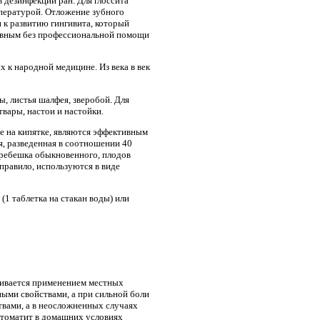
дезинфекции ран. Для глоссита
пературой. Отложение зубного
 к развитию гингивита, который
ктивным без профессиональной помощи
 к народной медицине. Из века в век
, листья шалфея, зверобой. Для
вары, настои и настойки.
ые на кипятке, являются эффективным
, разведенная в соотношении 40
гребешка обыкновенного, плодов
 правило, используются в виде
(1 таблетка на стакан воды) или
чивается применением местных
ыми свойствами, а при сильной боли
твами, а в неосложненных случаях
стоматит в домашних условиях