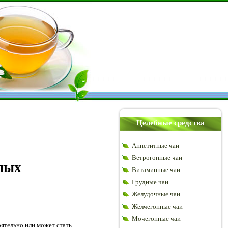
Целебные средства
Аппетитные чаи
Ветрогонные чаи
слых
Витаминные чаи
Грудные чаи
Желудочные чаи
Желчегонные чаи
Мочегонные чаи
оятельно или может стать